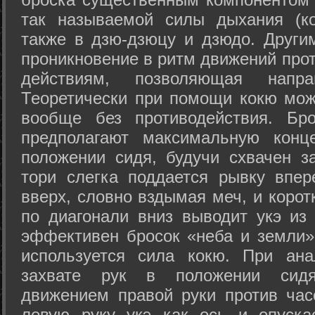
так называемой силы дыхания (ко
также в дзю-дзюцу и дзюдо. Други
проникновение в ритм движений прот
действиям, позволяющая напра
Теоретически при помощи кокю мож
вообще без противодействия. Бро
предполагают максимальную конц
положении сидя, будучи схвачен за
тори слегка поддается рывку впер
вверх, словно вздымая меч, и коро
по диагонали вниз выводит укэ из
эффективен бросок «неба и земли» (
используется сила кокю. При ан
захвате рук в положении сид
движением правой руки против час
левую руку укэ как ось и опуска