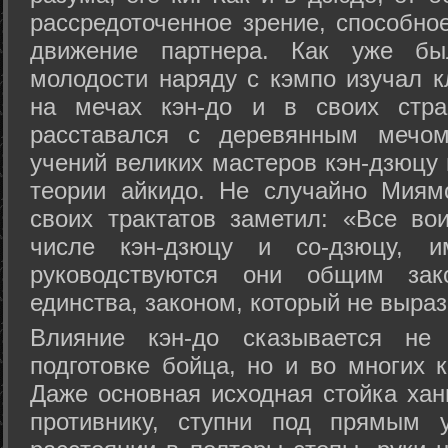
рассредоточенное зрение, способно
движение партнера. Как уже бы
молодости наряду с кэмпо изучал к
на мечах кэн-до и в своих стра
расставался с деревянным мечом 
учений великих мастеров кэн-дзюцу 
теории айкидо. Не случайно Миям
своих трактатов заметил: «Все вои
числе кэн-дзюцу и со-дзюцу, 
руководствуются они общим зак
единства, законом, который не выра
Влияние кэн-до сказывается не 
подготовке бойца, но и во многих 
Даже основная исходная стойка хан
противнику, ступни под прямым 