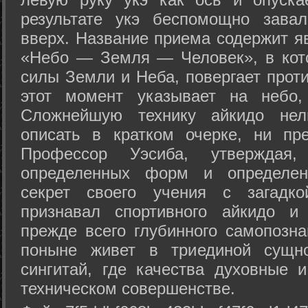
результате укэ беспомощно зава
вверх. Название приема содержит я
«Небо — Земля — Человек», в кото
силы Земли и Неба, повергает проти
этот момент указывает на небо,
Сложнейшую технику айкидо нел
описать в кратком очерке, ни пр
Профессор Уэсиба, утверждая
определенных форм и определенн
секрет своего учения с загадк
признавал спортивного айкидо и
прежде всего глубинного самопозна
поныне живет в триединой сущно
сингитай, где качества духовные 
техническом совершенстве.