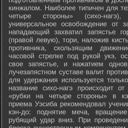
кинжалом. Наиболее типичен для те
четыре стороны» (сихо-нагэ)
универсальное освобождение от з
нападающий захватил запястье го
(правой левую), тори, наложив кист
противника, скользящим движени
часовой стрелке под рукой укэ, о
свое запястье, и нажатием одно
лучезапястном суставе валит против
для удержания используется только
название сихо-нагэ происходит от
«рубки на четыре стороны» в кэ
приема Уэсиба рекомендовал учен
кэн-до: поднятие меча, вращени
рубящий удар вниз. При проведен
броска существенным компонентом 