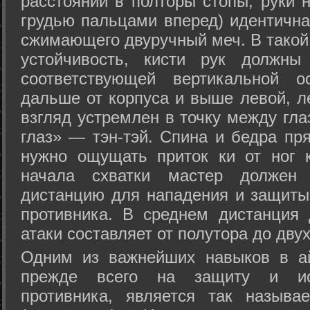
расстоянии в полторы стопы, руки 
грудью пальцами вперед) идентична
сжимающего двуручный меч. В такой
устойчивость, кисти рук должны
соответствующей вертикальной о
дальше от корпуса и выше левой, л
взгляд устремлен в точку между гла
глаз» — тэн-тэй. Спина и бедра пр
нужно ощущать приток ки от ног 
начала схватки мастер должен 
дистанцию для нападения и защиты 
противника. В среднем дистанция
атаки составляет от полутора до дву
Одним из важнейших навыков в ай
прежде всего на защиту и исп
противника, является так называ