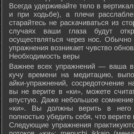
Всегда удерживайте тело в вертикал
и при ходьбе), а плечи расслабл
старайтесь не раскачиваться из сто
случаях ваши глаза будут отк
осуществляться через нос. Обычно 
упражнения возникает чувство обнов
Необходимость веры
Важнее всех упражнений — ваша в
кучу времени на медитацию, выпо
айки-упражнений, сосредоточение н
вы не верите в «ки», можете счита
впустую. Даже небольшое сомнение 
«ки». Вы должны верить в нег
полностью убедить себя, что верите 
Следующие упражнения практикуютс
потоков «ки»: menuchi ikkajo (мену