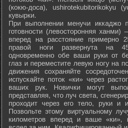
(кокю-доса), ushiro­tekubitori­kokyu 
кувырки.
При выполнении менучи иккаджо п
готовности (левосторонняя ханми) 
вперед на расстояние примерно 2
правой ноги развернута на 45
одновременно обе ваши руки от б
глаз и переместите левую ногу на п
движения сохраняйте сосредоточе
испускайте поток «ки» через раст
ваших рук. Новички могут выпол
представляя, что луч света, сгенери
проходит через его тело, руки и и
Позвольте этому виртуальному луч
километров вперед и ваше «ки», 
вслед за ним. Квалифицированный и