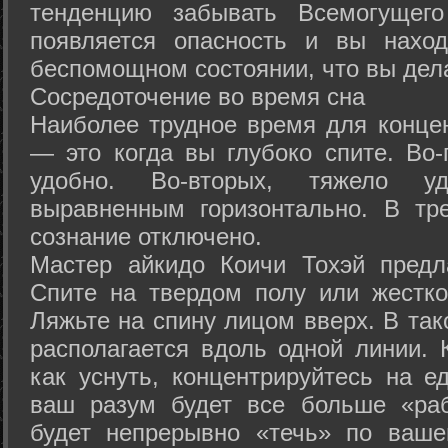
тенденцию забывать Всемогущего
появляется опасность и вы нахо
беспомощном состоянии, что вы дел
Сосредоточение во время сна
Наиболее трудное время для концен
— это когда вы глубоко спите. Во-
удобно. Во-вторых, тяжело у
выравненным горизонтально. В тр
сознание отключено.
Мастер айкидо Коичи Тохэй предл
Спите на твердом полу или жестко
Ляжьте на спину лицом вверх. В та
располагается вдоль одной линии. 
как уснуть, концентрируйтесь на е
ваш разум будет все больше «раб
будет непрерывно «течь» по ваше