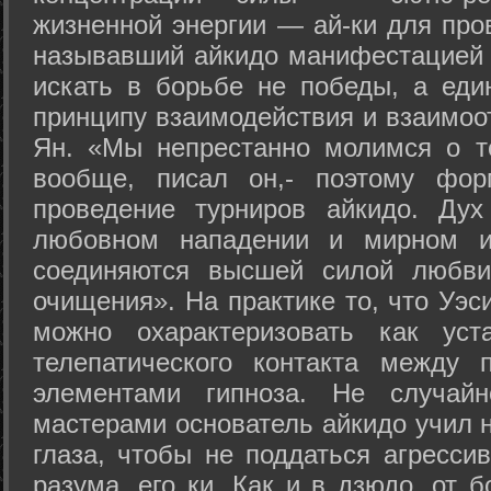
жизненной энергии — ай-ки для про
называвший айкидо манифестацией 
искать в борьбе не победы, а еди
принципу взаимодействия и взаимоо
Ян. «Мы непрестанно молимся о т
вообще, писал он,- поэтому фо
проведение турниров айкидо. Дух
любовном нападении и мирном ис
соединяются высшей силой любви
очищения». На практике то, что Уэ
можно охарактеризовать как уст
телепатического контакта между 
элементами гипноза. Не случай
мастерами основатель айкидо учил н
глаза, чтобы не поддаться агресси
разума, его ки. Как и в дзюдо, от 