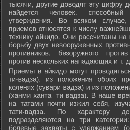
тысячи, другие доводят эту цифру д
найдется человек, способный
утверждения. Во всяком случае,
приемов относятся к числу важнейш
технику айкидо. Они рассчитаны на
борьбу двух невооруженных противн
противников, безоружного против
против нескольких нападающих и т. д
Приемы в айкидо могут проводиться
ти-вадза), из положения обоих п
коленях (сувари-вадза) и из положе
(ханми ханта- ти-вадза). В наше вр
на татами почти изжил себя, изу
тати-вадза. По характеру д
подразделяются на три категории: 
болевые захваты с удержанием (ос