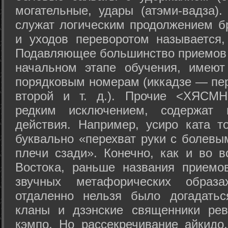
могательные, удары (атэми-вадза).
служат логическим продолжением бр
и уходов переворотом называется,
Подавляющее большинство приемов 
начальном этапе обучения, имеют
порядковым номерам (иккадзе — пер
второй и т. д.). Прочие <ХЯСМН
редким исключением, содержат 
действия. Например, усиро ката то
буквально «перехват руки с болевы
плечи сзади». Конечно, как и во в
Востока, раньше названия прием
звучных метафорических образ
отдаленно нельзя было догадатьс
кланы и дзэнские священники рев
кэмпо. Но рассекречивание айкидо,