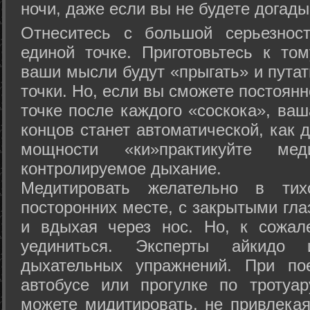
ночи, даже если вы не будете догады
Отнеситесь с большой серьезнос
единой точке. Приготовьтесь к том
ваши мысли будут «прыгать» и путат
точки. Но, если вы сможете постоян
точке после каждого «соскока», ваш
концов станет автоматической, как 
мощности «ки»практикуйте ме
контролируемое дыхание.
Медитировать желательно в тих
посторонних месте, с закрытыми гла
и вдыхая через нос. Но, к сожа
уединиться. Эксперты айкидо 
дыхательных упражнений. При по
автобусе или прогулке по тротуа
можете мидитировать, не привлека