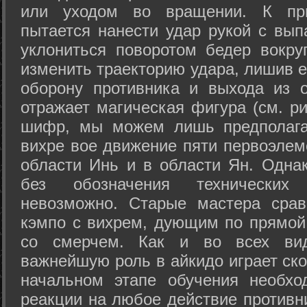
или уходом во вращении. К при
пытается нанести удар рукой с вып
уклониться поворотом бедер вокру
изменить траекторию удара, лишив е
оборону противника и выхода из 
отражает магическая фигура (см. ри
шифр, мы можем лишь предполагат
вихре вое движение пяти первоэлеме
области Инь и в области Ян. Одна
без обозначения технических
невозможно. Старые мастера срав
кэмпо с вихрем, дующим по прямой
со смерчем. Как и во всех вида
важнейшую роль в айкидо играет ско
начальном этапе обучения необхо
реакции на любое действие противн