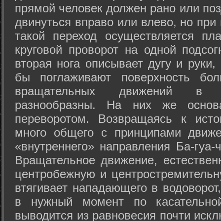
прямой человек должен рано или поз
двинуться вправо или влево, но пр
такой переход осуществляется пл
круговой проворот на одной подсог
вторая нога описывает дугу и руки,
бы поглаживают поверхность бол
вращательных движений в а
разнообразны. На них же осно
переворотом. Возвращаясь к ист
много общего с принципами движе
«внутреннего» направления Ба-гуа-
Вращательное движение, естественн
центробежную и центростремительн
втягивает нападающего в водоворот,
в нужный момент по касательной
выводится из равновесия почти иск