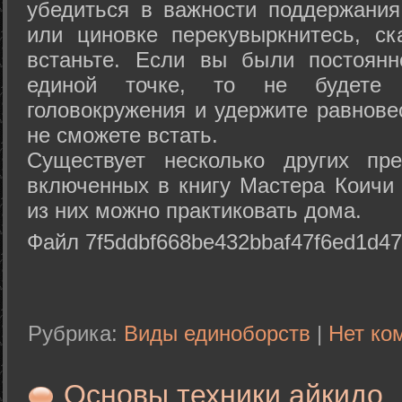
убедиться в важности поддержания
или циновке перекувыркнитесь, с
встаньте. Если вы были постоянн
единой точке, то не будете 
головокружения и удержите равнове
не сможете встать.
Существует несколько других пре
включенных в книгу Мастера Коичи 
из них можно практиковать дома.
Файл 7f5ddbf668be432bbaf47f6ed1d47
Рубрика:
Виды единоборств
|
Нет ко
Основы техники айкидо