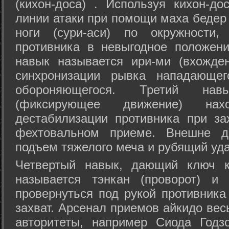
(кихон-доса) . Используя кихон-до
линии атаки при помощи маха бедер
ноги (сури-аси) по окружности
противника в невыгодное положен
навык называется ири-ми (вхожде
синхронизации рывка нападающе
обороняющегося. Третий на
(фиксирующее движение) на
дестабилизации противника при за
фехтовальном приеме. Внешне дв
подъем тяжелого меча и рубящий уда
Четвертый навык, дающий ключ к
называется тэнкан (проворот) и
провернуться под рукой противника
захват. Арсенал приемов айкидо ве
авторитеты, например Сиода Годз