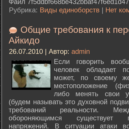
Файл 7f5ddbf668be432bbaf47f6ed1d47
Рубрика:
Виды единоборств
|
Нет ко
Общие требования к пе
Айкидо
26.07.2010 | Автор:
admin
Если говорить вооб
человек обладает п
может, по своему ж
местоположение (физ
либо менять свои у
(будем называть это духовной подв
требований реальности. М
обороняющимся существует п
напряжений. В ситуации атаки в