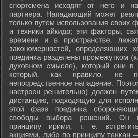
спортсмена исходят от него и на
партнера. Нападающий может реал
только путем использования своих 
и техники айкидо; эти факторы, св
времени и в пространстве, лежа
закономерностей, определяющих х
поединка разделены промежутком (ка
духовном смысле), который они в 
который, как правило, не по
непосредственное нападение. Поэто
настроен решительно) должен путе
дистанцию, подходящую для исполн
этой фазе поединка обороняющ
свободы выбора решений. Он м
принципу ирими, т. е. встретит
акциями, либо по принципу тенкан —