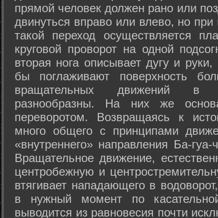
прямой человек должен рано или поз
двинуться вправо или влево, но пр
такой переход осуществляется пл
круговой проворот на одной подсог
вторая нога описывает дугу и руки,
бы поглаживают поверхность бол
вращательных движений в а
разнообразны. На них же осно
переворотом. Возвращаясь к ист
много общего с принципами движе
«внутреннего» направления Ба-гуа-
Вращательное движение, естественн
центробежную и центростремительн
втягивает нападающего в водоворот,
в нужный момент по касательной
выводится из равновесия почти иск