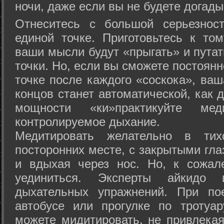
ночи, даже если вы не будете догады
Отнеситесь с большой серьезнос
единой точке. Приготовьтесь к том
ваши мысли будут «прыгать» и путат
точки. Но, если вы сможете постоян
точке после каждого «соскока», ваш
концов станет автоматической, как 
мощности «ки»практикуйте ме
контролируемое дыхание.
Медитировать желательно в тих
посторонних месте, с закрытыми гла
и вдыхая через нос. Но, к сожа
уединиться. Эксперты айкидо 
дыхательных упражнений. При по
автобусе или прогулке по тротуа
можете мидитировать, не привлека