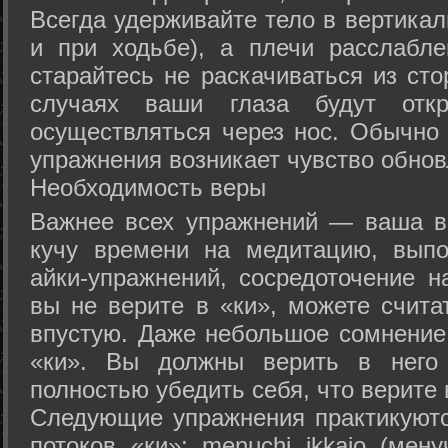
Всегда удерживайте тело в вертикал
и при ходьбе), а плечи расслабл
старайтесь не раскачиваться из сто
случаях ваши глаза будут отк
осуществляться через нос. Обычно 
упражнения возникает чувство обнов
Необходимость веры
Важнее всех упражнений — ваша в
кучу времени на медитацию, выпо
айки-упражнений, сосредоточение н
вы не верите в «ки», можете счита
впустую. Даже небольшое сомнение 
«ки». Вы должны верить в нег
полностью убедить себя, что верите 
Следующие упражнения практикуютс
потоков «ки»: menuchi ikkajo (мену