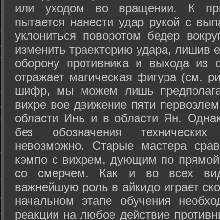
или уходом во вращении. К при
пытается нанести удар рукой с вып
уклониться поворотом бедер вокру
изменить траекторию удара, лишив е
оборону противника и выхода из 
отражает магическая фигура (см. ри
шифр, мы можем лишь предполагат
вихре вое движение пяти первоэлеме
области Инь и в области Ян. Одна
без обозначения технических
невозможно. Старые мастера срав
кэмпо с вихрем, дующим по прямой
со смерчем. Как и во всех вида
важнейшую роль в айкидо играет ско
начальном этапе обучения необхо
реакции на любое действие противн