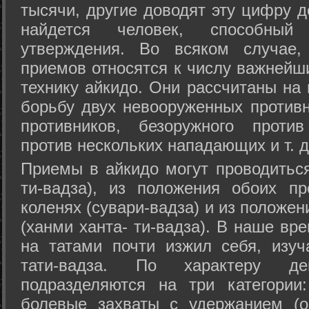
тысячи, другие доводят эту цифру д
найдется человек, способный
утверждения. Во всяком случае,
приемов относятся к числу важнейш
технику айкидо. Они рассчитаны на
борьбу двух невооруженных противн
противников, безоружного против
против нескольких нападающих и т. д
Приемы в айкидо могут проводиться
ти-вадза), из положения обоих п
коленях (сувари-вадза) и из положе
(ханми ханта- ти-вадза). В наше вр
на татами почти изжил себя, изу
тати-вадза. По характеру д
подразделяются на три категории: 
болевые захваты с удержанием (ос