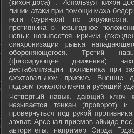
(кихон-доса) . Используя кихон-до
линии атаки при помощи маха бедер
ноги (сури-аси) по окружности
противника в невыгодное положен
навык называется ири-ми (вхожде
синхронизации рывка нападающе
обороняющегося. Третий на
(фиксирующее движение) на
дестабилизации противника при за
фехтовальном приеме. Внешне дв
подъем тяжелого меча и рубящий уда
Четвертый навык, дающий ключ к
называется тэнкан (проворот) и
провернуться под рукой противника
захват. Арсенал приемов айкидо ве
авторитеты, например Сиода Годз