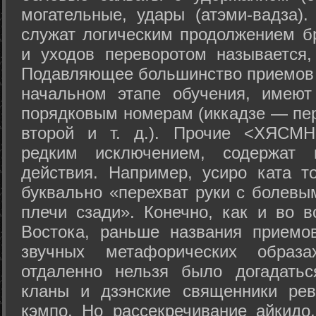
могательные, удары (атэми-вадза).
служат логическим продолжением бр
и уходов переворотом называется,
Подавляющее большинство приемов 
начальном этапе обучения, имеют
порядковым номерам (иккадзе — пер
второй и т. д.). Прочие <ХЯСМН
редким исключением, содержат 
действия. Например, усиро ката то
буквально «перехват руки с болевы
плечи сзади». Конечно, как и во в
Востока, раньше названия прием
звучных метафорических образ
отдаленно нельзя было догадатьс
кланы и дзэнские священники рев
кэмпо. Но рассекречивание айкидо,