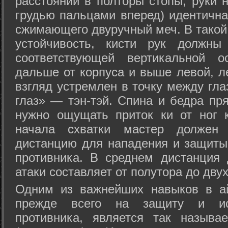
расстоянии в полторы стопы, руки 
грудью пальцами вперед) идентична
сжимающего двуручный меч. В такой
устойчивость, кисти рук должны
соответствующей вертикальной о
дальше от корпуса и выше левой, л
взгляд устремлен в точку между гла
глаз» — тэн-тэй. Спина и бедра пр
нужно ощущать приток ки от ног 
начала схватки мастер должен 
дистанцию для нападения и защиты 
противника. В среднем дистанция
атаки составляет от полутора до дву
Одним из важнейших навыков в ай
прежде всего на защиту и исп
противника, является так называ