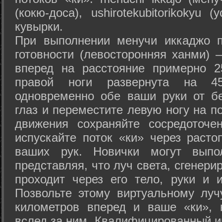
(кокю-доса), ushiro­tekubitori­kokyu 
кувырки.
При выполнении менучи иккаджо п
готовности (левосторонняя ханми) 
вперед на расстояние примерно 2
правой ноги развернута на 45
одновременно обе ваши руки от б
глаз и переместите левую ногу на п
движения сохраняйте сосредоточе
испускайте поток «ки» через раст
ваших рук. Новички могут выпол
представляя, что луч света, сгенери
проходит через его тело, руки и и
Позвольте этому виртуальному луч
километров вперед и ваше «ки», 
вслед за ним. Квалифицированный и