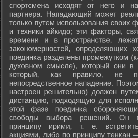
спортсмена исходят от него и на
партнера. Нападающий может реал
только путем использования своих 
и техники айкидо; эти факторы, св
времени и в пространстве, лежа
закономерностей, определяющих х
поединка разделены промежутком (ка
духовном смысле), который они в 
который, как правило, не по
непосредственное нападение. Поэто
настроен решительно) должен путе
дистанцию, подходящую для исполн
этой фазе поединка обороняющ
свободы выбора решений. Он м
принципу ирими, т. е. встретит
акциями, либо по принципу тенкан —