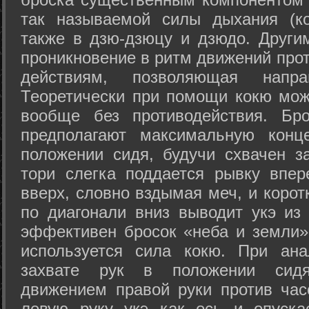
так называемой силы дыхания (ко
также в дзю-дзюцу и дзюдо. Други
проникновение в ритм движений прот
действиям, позволяющая напра
Теоретически при помощи кокю мож
вообще без противодействия. Бро
предполагают максимальную конц
положении сидя, будучи схвачен за
тори слегка поддается рывку впер
вверх, словно вздымая меч, и коро
по диагонали вниз выводит укэ из
эффективен бросок «неба и земли» (
используется сила кокю. При ан
захвате рук в положении сид
движением правой руки против час
левую руку укэ как ось и опуска