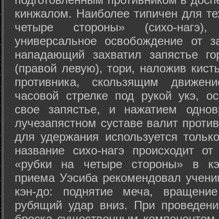
кинжалом. Наиболее типичен для те
четыре стороны» (сихо-нагэ)
универсальное освобождение от з
нападающий захватил запястье го
(правой левую), тори, наложив кист
противника, скользящим движени
часовой стрелке под рукой укэ, о
свое запястье, и нажатием одно
лучезапястном суставе валит против
для удержания используется только
название сихо-нагэ происходит от
«рубки на четыре стороны» в кэ
приема Уэсиба рекомендовал учен
кэн-до: поднятие меча, вращени
рубящий удар вниз. При проведен
броска существенным компонентом 