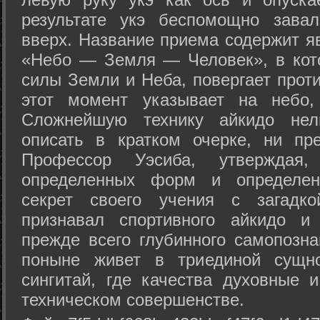
результате укэ беспомощно зава
вверх. Название приема содержит я
«Небо — Земля — Человек», в кото
силы Земли и Неба, повергает проти
этот момент указывает на небо,
Сложнейшую технику айкидо нел
описать в кратком очерке, ни пр
Профессор Уэсиба, утверждая
определенных форм и определенн
секрет своего учения с загадк
признавал спортивного айкидо и
прежде всего глубинного самопозна
поныне живет в триединой сущно
сингитай, где качества духовные 
техническом совершенстве.