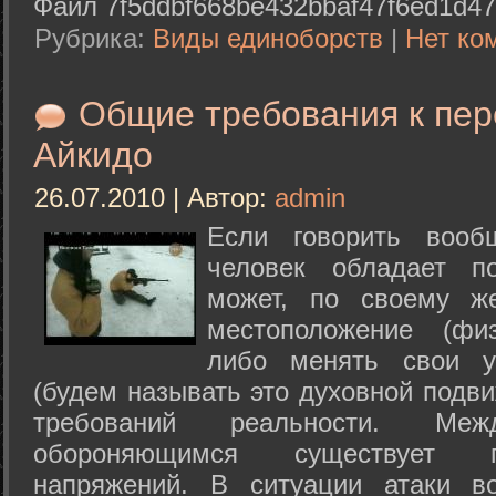
Файл 7f5ddbf668be432bbaf47f6ed1d47
Рубрика:
Виды единоборств
|
Нет ко
Общие требования к пе
Айкидо
26.07.2010 | Автор:
admin
Если говорить вооб
человек обладает п
может, по своему ж
местоположение (физ
либо менять свои у
(будем называть это духовной подв
требований реальности. М
обороняющимся существует п
напряжений. В ситуации атаки в