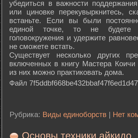
убедиться в важности поддержания
или циновке перекувыркнитесь, с
встаньте. Если вы были постоянн
единой точке, то не будете 
головокружения и удержите равнове
не сможете встать.
Существует несколько других пре
включенных в книгу Мастера Коичи 
из них можно практиковать дома.
Файл 7f5ddbf668be432bbaf47f6ed1d47
Рубрика:
Виды единоборств
|
Нет ко
Основы техники айкидо