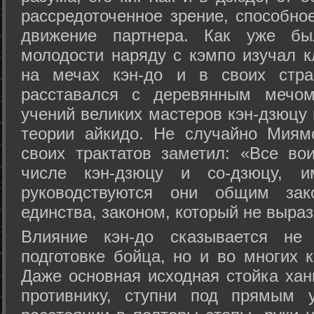
рассредоточенное зрение, способно
движение партнера. Как уже бы
молодости наряду с кэмпо изучал к
на мечах кэн-до и в своих стра
расставался с деревянным мечом 
учений великих мастеров кэн-дзюцу 
теории айкидо. Не случайно Миям
своих трактатов заметил: «Все вои
числе кэн-дзюцу и со-дзюцу, 
руководствуются они общим зак
единства, законом, который не выра
Влияние кэн-до сказывается не 
подготовке бойца, но и во многих 
Даже основная исходная стойка хан
противнику, ступни под прямым 