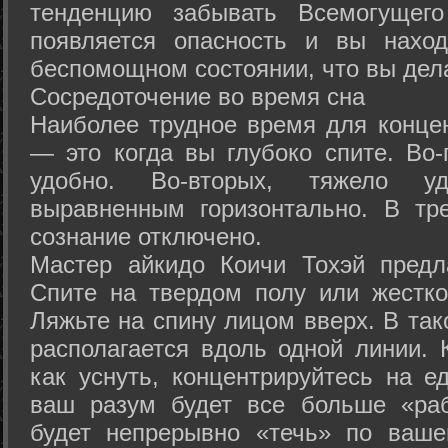
тенденцию забывать Всемогущего
появляется опасность и вы нахо
беспомощном состоянии, что вы дел
Сосредоточение во время сна
Наиболее трудное время для концен
— это когда вы глубоко спите. Во-
удобно. Во-вторых, тяжело у
выравненным горизонтально. В тр
сознание отключено.
Мастер айкидо Коичи Тохэй предл
Спите на твердом полу или жестко
Ляжьте на спину лицом вверх. В та
располагается вдоль одной линии. 
как уснуть, концентрируйтесь на е
ваш разум будет все больше «раб
будет непрерывно «течь» по ваше