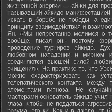
жизненной энергии — ай-ки для про
называвший айкидо манифестацией 
искать в борьбе не победы, а еди
принципу взаимодействия и взаимоо
Ян. «Мы непрестанно молимся о т
вообще, писал он,- поэтому фо
проведение турниров айкидо. Дух
любовном нападении и мирном ис
соединяются высшей силой любви
очищения». На практике то, что Уэ
можно охарактеризовать как уст
телепатического контакта между 
элементами гипноза. Не случай
мастерами основатель айкидо учил н
глаза, чтобы не поддаться агресси
разума, его ки. Как и в дзюдо, от 