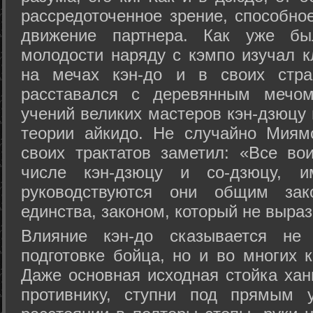
рассредоточенное зрение, способно
движение партнера. Как уже бы
молодости наряду с кэмпо изучал к
на мечах кэн-до и в своих стра
расставался с деревянным мечом 
учений великих мастеров кэн-дзюцу 
теории айкидо. Не случайно Миям
своих трактатов заметил: «Все вои
числе кэн-дзюцу и со-дзюцу, 
руководствуются они общим зак
единства, законом, который не выра
Влияние кэн-до сказывается не 
подготовке бойца, но и во многих 
Даже основная исходная стойка хан
противнику, ступни под прямым 