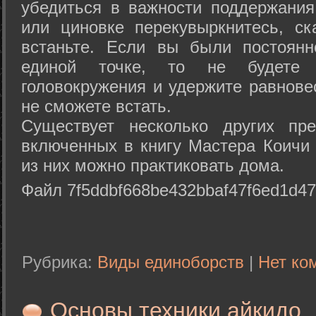
убедиться в важности поддержания
или циновке перекувыркнитесь, с
встаньте. Если вы были постоянн
единой точке, то не будете 
головокружения и удержите равнове
не сможете встать.
Существует несколько других пре
включенных в книгу Мастера Коичи 
из них можно практиковать дома.
Файл 7f5ddbf668be432bbaf47f6ed1d47
Рубрика:
Виды единоборств
|
Нет ко
Основы техники айкидо