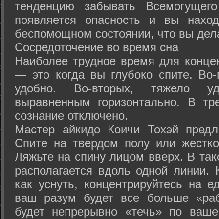
тенденцию забывать Всемогущего
появляется опасность и вы нахо
беспомощном состоянии, что вы дел
Сосредоточение во время сна
Наиболее трудное время для концен
— это когда вы глубоко спите. Во-
удобно. Во-вторых, тяжело у
выравненным горизонтально. В тр
сознание отключено.
Мастер айкидо Коичи Тохэй предл
Спите на твердом полу или жестко
Ляжьте на спину лицом вверх. В та
располагается вдоль одной линии. 
как уснуть, концентрируйтесь на е
ваш разум будет все больше «раб
будет непрерывно «течь» по ваше