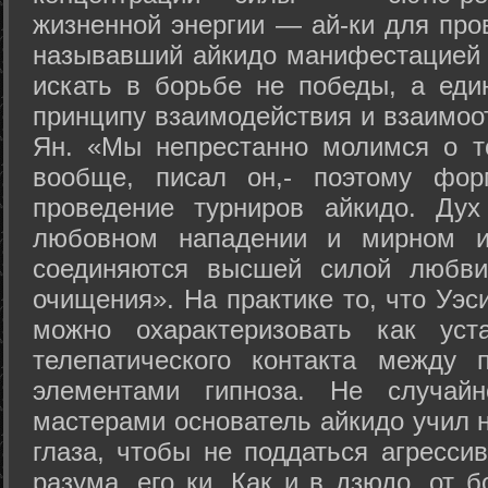
жизненной энергии — ай-ки для про
называвший айкидо манифестацией 
искать в борьбе не победы, а еди
принципу взаимодействия и взаимоо
Ян. «Мы непрестанно молимся о т
вообще, писал он,- поэтому фо
проведение турниров айкидо. Дух
любовном нападении и мирном ис
соединяются высшей силой любви
очищения». На практике то, что Уэ
можно охарактеризовать как уст
телепатического контакта между 
элементами гипноза. Не случай
мастерами основатель айкидо учил н
глаза, чтобы не поддаться агресси
разума, его ки. Как и в дзюдо, от 