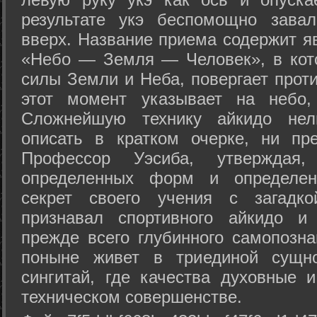
результате укэ беспомощно зава
вверх. Название приема содержит я
«Небо — Земля — Человек», в кото
силы Земли и Неба, повергает проти
этот момент указывает на небо,
Сложнейшую технику айкидо нел
описать в кратком очерке, ни пр
Профессор Уэсиба, утверждая
определенных форм и определенн
секрет своего учения с загадк
признавал спортивного айкидо и
прежде всего глубинного самопозна
поныне живет в триединой сущно
сингитай, где качества духовные 
техническом совершенстве.