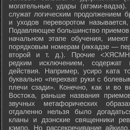
могательные, удары (атэми-вадза).
служат логическим продолжением бр
и уходов переворотом называется,
Подавляющее большинство приемов 
начальном этапе обучения, имеют
порядковым номерам (иккадзе — пер
второй и т. д.). Прочие <ХЯСМН
редким исключением, содержат 
действия. Например, усиро ката то
буквально «перехват руки с болевы
плечи сзади». Конечно, как и во в
Востока, раньше названия прием
звучных метафорических образ
отдаленно нельзя было догадатьс
кланы и дзэнские священники рев
кэмпо. Но рассекречивание айкидо,