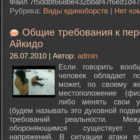
Файл 7f5ddbf668be432bbaf47f6ed1d47
Рубрика:
Виды единоборств
|
Нет ко
Общие требования к пе
Айкидо
26.07.2010 | Автор:
admin
Если говорить вооб
человек обладает п
может, по своему ж
местоположение (физ
либо менять свои у
(будем называть это духовной подв
требований реальности. М
обороняющимся существует п
напряжений. В ситуации атаки в