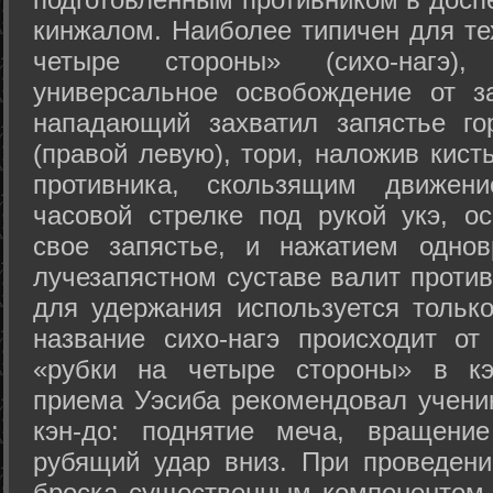
кинжалом. Наиболее типичен для те
четыре стороны» (сихо-нагэ)
универсальное освобождение от з
нападающий захватил запястье го
(правой левую), тори, наложив кист
противника, скользящим движени
часовой стрелке под рукой укэ, о
свое запястье, и нажатием одно
лучезапястном суставе валит против
для удержания используется только
название сихо-нагэ происходит от
«рубки на четыре стороны» в кэ
приема Уэсиба рекомендовал учен
кэн-до: поднятие меча, вращени
рубящий удар вниз. При проведен
броска существенным компонентом 