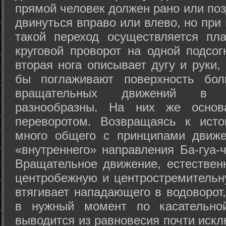
прямой человек должен рано или поз
двинуться вправо или влево, но пр
такой переход осуществляется пл
круговой проворот на одной подсог
вторая нога описывает дугу и руки,
бы поглаживают поверхность бол
вращательных движений в а
разнообразны. На них же осно
переворотом. Возвращаясь к ист
много общего с принципами движе
«внутреннего» направления Ба-гуа-
Вращательное движение, естественн
центробежную и центростремительн
втягивает нападающего в водоворот,
в нужный момент по касательной
выводится из равновесия почти иск