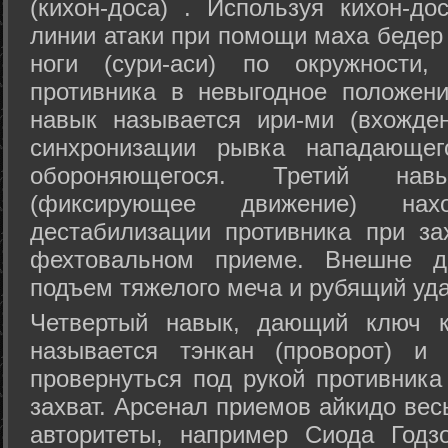
(кихон-доса) . Используя кихон-до
линии атаки при помощи маха бедер
ноги (сури-аси) по окружности
противника в невыгодное положен
навык называется ири-ми (вхожде
синхронизации рывка нападающе
обороняющегося. Третий на
(фиксирующее движение) на
дестабилизации противника при за
фехтовальном приеме. Внешне дв
подъем тяжелого меча и рубящий уда
Четвертый навык, дающий ключ к
называется тэнкан (проворот) и
провернуться под рукой противника
захват. Арсенал приемов айкидо ве
авторитеты, например Сиода Годз