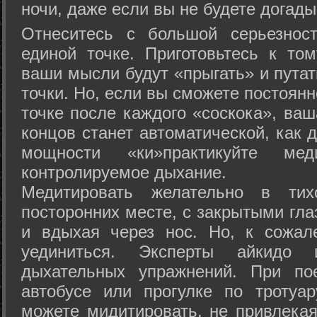
ночи, даже если вы не будете догады
Отнеситесь с большой серьезнос
единой точке. Приготовьтесь к том
ваши мысли будут «прыгать» и путат
точки. Но, если вы сможете постоян
точке после каждого «соскока», ваш
концов станет автоматической, как 
мощности «ки»практикуйте ме
контролируемое дыхание.
Медитировать желательно в тих
посторонних месте, с закрытыми гла
и вдыхая через нос. Но, к сожа
уединиться. Эксперты айкидо 
дыхательных упражнений. При по
автобусе или прогулке по тротуа
можете мидитировать, не привлека