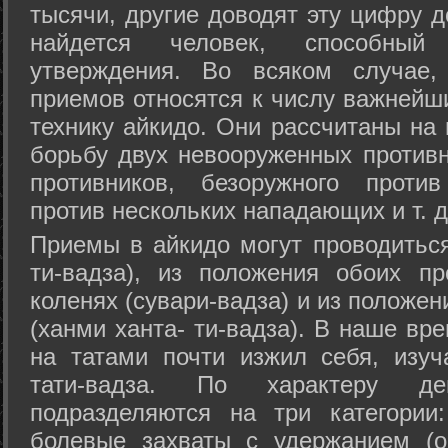
тысячи, другие доводят эту цифру д
найдется человек, способный
утверждения. Во всяком случае,
приемов относятся к числу важнейш
технику айкидо. Они рассчитаны на
борьбу двух невооруженных противн
противников, безоружного против
против нескольких нападающих и т. д
Приемы в айкидо могут проводиться
ти-вадза), из положения обоих п
коленях (сувари-вадза) и из положе
(ханми ханта- ти-вадза). В наше вр
на татами почти изжил себя, изу
тати-вадза. По характеру д
подразделяются на три категории: 
болевые захваты с удержанием (ос