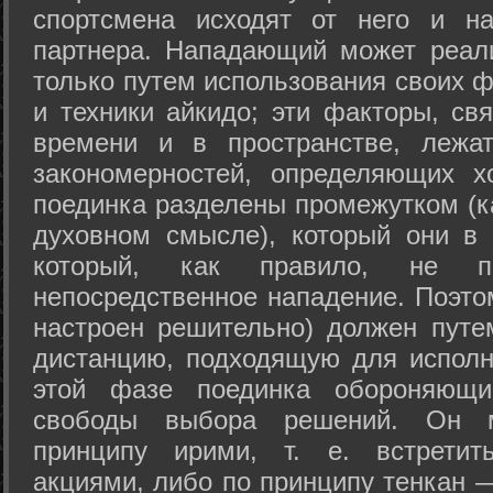
спортсмена исходят от него и на
партнера. Нападающий может реал
только путем использования своих 
и техники айкидо; эти факторы, св
времени и в пространстве, лежа
закономерностей, определяющих х
поединка разделены промежутком (ка
духовном смысле), который они в 
который, как правило, не по
непосредственное нападение. Поэто
настроен решительно) должен путе
дистанцию, подходящую для исполн
этой фазе поединка обороняющ
свободы выбора решений. Он м
принципу ирими, т. е. встретит
акциями, либо по принципу тенкан —