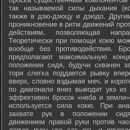
так называемой силы дыхания (ко
также в дзю-дзюцу и дзюдо. Други
проникновение в ритм движений прот
действиям, позволяющая напра
Теоретически при помощи кокю мож
вообще без противодействия. Бро
предполагают максимальную конц
положении сидя, будучи схвачен за
тори слегка поддается рывку впер
вверх, словно вздымая меч, и коро
по диагонали вниз выводит укэ из
эффективен бросок «неба и земли» (
используется сила кокю. При ан
захвате рук в положении сид
движением правой руки против час
левую руку укэ как ось и опуска