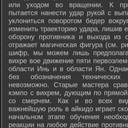
или уходом во вращении. К при
пытается нанести удар рукой с вып
уклониться поворотом бедер вокру
изменить траекторию удара, лишив е
оборону противника и выхода из 
отражает магическая фигура (см. ри
шифр, мы можем лишь предполагат
вихре вое движение пяти первоэлеме
области Инь и в области Ян. Одна
без обозначения технических
невозможно. Старые мастера срав
кэмпо с вихрем, дующим по прямой
со смерчем. Как и во всех вида
важнейшую роль в айкидо играет ско
начальном этапе обучения необхо
реакции на любое действие противн