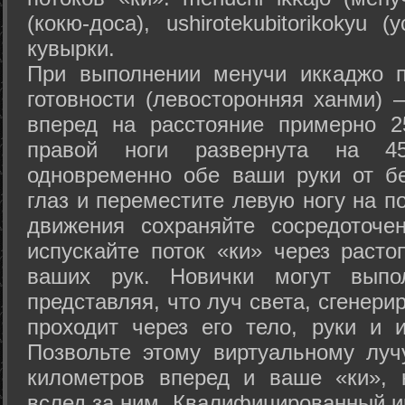
(кокю-доса), ushiro­tekubitori­kokyu 
кувырки.
При выполнении менучи иккаджо п
готовности (левосторонняя ханми) 
вперед на расстояние примерно 2
правой ноги развернута на 45
одновременно обе ваши руки от б
глаз и переместите левую ногу на п
движения сохраняйте сосредоточе
испускайте поток «ки» через раст
ваших рук. Новички могут выпол
представляя, что луч света, сгенери
проходит через его тело, руки и и
Позвольте этому виртуальному луч
километров вперед и ваше «ки», 
вслед за ним. Квалифицированный и