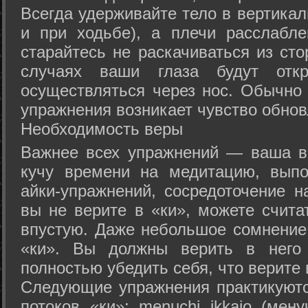
Всегда удерживайте тело в вертикал
и при ходьбе), а плечи расслабл
старайтесь не раскачиваться из сто
случаях ваши глаза будут отк
осуществляться через нос. Обычно 
упражнения возникает чувство обнов
Необходимость веры
Важнее всех упражнений — ваша в
кучу времени на медитацию, выпо
айки-упражнений, сосредоточение н
вы не верите в «ки», можете счита
впустую. Даже небольшое сомнение 
«ки». Вы должны верить в нег
полностью убедить себя, что верите 
Следующие упражнения практикуютс
потоков «ки»: menuchi ikkajo (мену