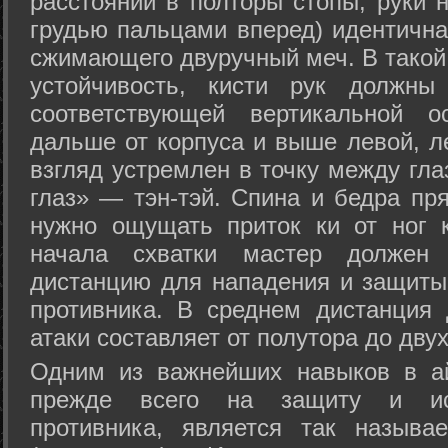
расстоянии в полторы стопы, руки 
грудью пальцами вперед) идентична
сжимающего двуручный меч. В такой
устойчивость, кисти рук должны
соответствующей вертикальной о
дальше от корпуса и выше левой, л
взгляд устремлен в точку между гла
глаз» — тэн-тэй. Спина и бедра пр
нужно ощущать приток ки от ног 
начала схватки мастер должен 
дистанцию для нападения и защиты 
противника. В среднем дистанция
атаки составляет от полутора до дву
Одним из важнейших навыков в ай
прежде всего на защиту и исп
противника, является так называ