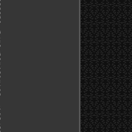
ы
я
я
й
о
й
,
с
о
.
й
о
с
ь
а
е
х
-
в
я
.
у
е
ы
,
а
и