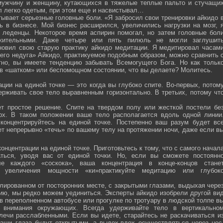
мужчину и женщину, кутающихся в тяжелые теплые пальто и стучащи
ел легко одетым, при этом еще и насвистывал…
тывает серьезные головные боли. «Я забросил свои тренировки айкидо 
ь в бизнесе. Мой бизнес расширился, увеличились нагрузки на мозг, 
о леденцы. Некоторое время аспирин помогал, но затем головные бол
жительными. Даже четыре или пять пилюль не могли заглушит
новил свою старую практику айкидо медитации. Я медитировал часам
оего недуга» Айкидо, практикуемое подобным образом, можно сравнить 
тно, вы имеете тенденцию забывать Всемогущего Бога. Но как тольк
 в «шатком» или беспомощном состоянии, что вы делаете? Молитесь.
ции на единой точке — это когда вы глубоко спите. Во-первых, потом
ерживать свое тело выравненным горизонтально. В третьих, потому чт
ет простое решение. Спите на твердом полу или жесткой постели бе
рх. В таком положении ваше тело располагается вдоль одной линии
 концентрируйтесь на единой точке. Постепенно ваш разум будет вс
ет непрерывно «течь» по вашему телу на протяжении ночи, даже если в
онцентрации на единой точке. Приготовьтесь к тому, что с самого начал
ться, уводя вас от единой точки. Но, если вы сможете постоянн
е каждого «соскока», ваша концентрация в конце-концов стане
я увеличения мощности «ки»практикуйте медитацию или глубок
лированном от посторонних месте, с закрытыми глазами, выдыхая чере
нию, мы редко можем уединиться. Эксперты айкидо изобрели другой ви
в переполненном автобусе или прогулке по тротуару в людской толпе в
я внимания окружающих. Всегда удерживайте тело в вертикально
плечи расслабленными. Если вы идете, старайтесь не раскачиваться и
ваши глаза будут открытыми, а выдох-вдох осуществляться через нос