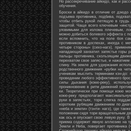
Но рассекречивание айкидо, как и рас
обучения.
Броски в айкидо в отличие от дзюдо 
подъема противника, подбива, подхват
чтобы отбить рукой летящую в грудь 
защитой. Чаще всего ключевым «инстр
уязвимыми для излома плечевым, лок
можно добиться болевого эффекта с п
если вспомнить, что на поле боя са
противником в доспехах, иногда с м
четыре стороны» (сихо-нагэ), примен
нападающий захватил запястье горы ра
пальцы противника, скользящим движе
перехватом свое запястье, и нажатием
спину. На земле для удержания исполь
родственного движения «рубки на чет
ученикам мыслить терминами кэн-до: 
проведении любого эффективного брос
силы дыхания (кокю-реку), исполь
проникновение в ритм движений против
ки. Теоретически при помощи кокю мо
кокю-реку предполагают максимальну
руки в запястьях, тори слегка подда
коротким рубящим движением по диаг
«неба и земли» (тэнти- нагэ), где так
положении сидя тори вращательным дви
как ось и опускает свою левую руку. В
приема содержит явную аллюзию на т
Земли и Неба, повергает противника (
Сложнейшую технику айкидо нельзя, к 