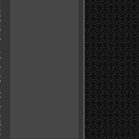
х
в
я
и
ь
и
с
о
у
о
з
.
е
ы
а
о
т
о
з
д
ы
м
з
.