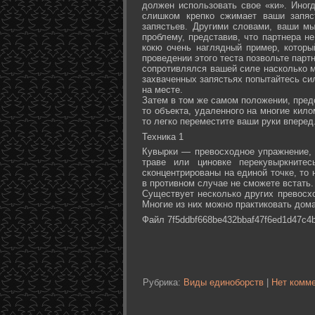
должен использовать свое «ки». Иногд
слишком крепко сжимает ваши запяс
запястьев. Другими словами, ваши м
проблему, представив, что партнера не
кокю очень наглядный пример, которы
проведении этого теста позвольте партн
сопротивлялся вашей силе насколько м
захваченных запястьях попытайтесь сил
на месте.
Затем в том же самом положении, предс
то объекта, удаленного на многие кил
то легко переместите ваши руки вперед
Техника 1
Кувырки — превосходное упражнение, 
траве или циновке перекувыркните
сконцентрированы на единой точке, то
в противном случае не сможете встать.
Существует несколько других превосх
Многие из них можно практиковать дома
Файл 7f5ddbf668be432bbaf47f6ed1d47c4b
Рубрика:
Виды единоборств
|
Нет комме