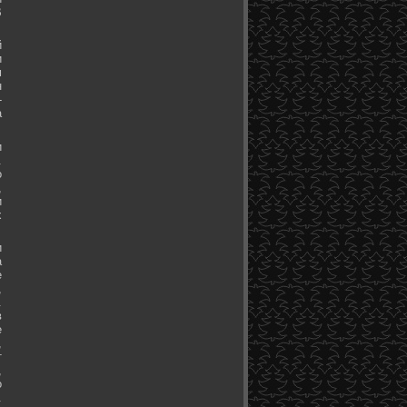
В
й
и
м
н
-
а
и
.
о
,
и
х
и
а
е
,
.
в
е
,
т
,
о
.