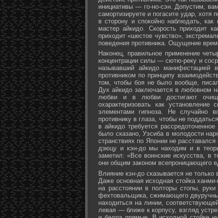
инициативы — го-но-сэн. Допустим, ва
самортизируете и погасите удар, хотя 
в сторону и спокойно наблюдать, как
мастер айкидо. Скорость приходит ка
приходит «шестое чувство», экстремал
поведения противника. Ощущение време
Наконец, правильное применение четы
концентрации силы — сютю-реку и соср
называвший айкидо манифестацией в
противником по принципу взаимодейст
том, чтобы боя не было вообще, писа
Дух айкидо заключается в любовном н
любви и в любви достигают очище
охарактеризовать как установление 
элементами гипноза. Не случайно в
противнику в глаза, чтобы не поддаться
в айкидо требуется рассредоточенное 
было сказано, Уэсиба в молодости нар
странствиях по Японии не расставался 
дзюцу и кэн-до мы находим и в теор
заметил: «Все воинские искусства, в 
они общим законом всепроницающего ед
Влияние кэн-до сказывается не только 
Даже основная исходная стойка ханми-г
на расстоянии в полторы стопы, руки
фехтовальщика, сжимающего двуручный 
находиться на линии, соответствующей
левая — ближе к корпусу, взгляд устре
и бедра прямые. В исходной стойке н