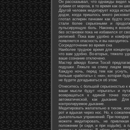
Он рассказывал, что однажды видел 
зубами от мороза, в то время как он ш
Другой человек медитирует когда испы
додзе, когда пришлось много рисковат
глотал аспирин пачками как будто эт
стали более серьезными и продол
пульсирующую боль. Наконец я возоб
без остановки пока не избавился от св
религией. Пока вам удобно и комфор
появляется опасность и вы находитесь
Сосредоточение во время сна
Наиболее трудное время для концентра
что вам удобно. Во-вторых, тяжело уд
ваше сознание отключено.
Мастер айкидо Коичи Тохэй предлага
подушки. Ляжьте на спину лицом вве
Каждую ночь, перед тем как уснуть,
больше «работать» с «ки», которая буд
не будете догадываться об этом.
Отнеситесь с большой серьезностью к к
ваши мысли будут «прыгать» и пута
возвращаться к единой точке посл
автоматической, как дыхание. Дл
контролируемое дыхание.
Медитировать желательно в тихом, изо
рот и вдыхая через нос. Но, к сожале
дыхательных упражнений. При поездке 
можете мидитировать, не привлека
положении (и сидя, и при ходьбе), а 
стороны в сторону. В обоих случаях 