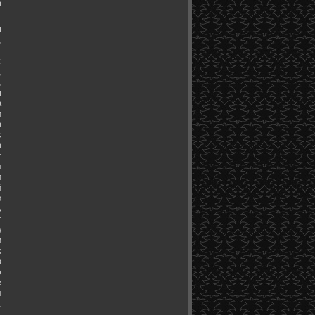
а
я
,
т
с
,
,
м
а
и
а
с
а
т
л
и
й
о
ь
т
е
и
к
в
э
е
ы
.
.