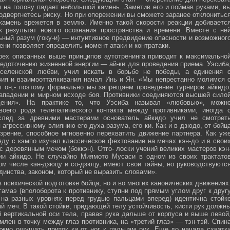
м на голову падает небольшой камень. Заметив его и поймав руками, в
подвергнетесь риску. Но при опережении вы сможете заранее отклонитьс
 камень врежется в землю. Именно такой скорости реакции добиваетс
к результат нового осознания пространства и времени. Вместе с не
ьный разум (гоку-и) — интуитивное предвидение опасности и возможног
ни позволяет определить момент атаки и контратаки.
рех описанных выше принципов аутотренинга приводит к максимально
едоточению жизненной энергии — ай-ки для проведения приема. Уэсиба
селенской любви, учил искать в борьбе не победы, а единения 
вия и взаимоотталкивания начал Инь и Ян. «Мы непрестанно молимся 
л он,- поэтому формально мы запрещаем проведение турниров айкидо
ападении и мирном исходе боя. Противники соединяются высшей сило
ния». На практике то, что Уэсиба называл «любовью», можн
своего рода телепатического контакта между противниками, иногда 
след за древними мастерами основатель айкидо учил не смотрет
 агрессивному влиянию его духа-разума, его ки. Как и в дзюдо, от бойц
зрение, способное мгновенно перехватить движение партнера. Как уж
яду с кэмпо изучал классическое фехтование на мечах кэн-до и в свои
с деревянным мечом (боккэн). Отго- лоски учений великих мастеров кэн
ии айкидо. Не случайно Миямото Мусаси в одном из своих трактато
том числе кэн-дзюцу и со-дзюцу, имеют свои тайны, но руководствуютс
инства, законом, который не выразить словами».
в психической подготовке бойца, но и во многих канонических движениях
амаэ (вполоборота к противнику, ступни под прямым углом друг к друг
 на разных уровнях перед грудью пальцами вперед) идентична стойк
меч. В такой стойке, придающей телу устойчивость, кисти рук должн
 вертикальной оси тела, правая рука дальше от корпуса и выше левой
млен в точку между глаз противника, на «третий глаз» — тэн-тэй. Спин
ужно ощущать приток ки от ног к пальцам рук. Еще до начала схватк