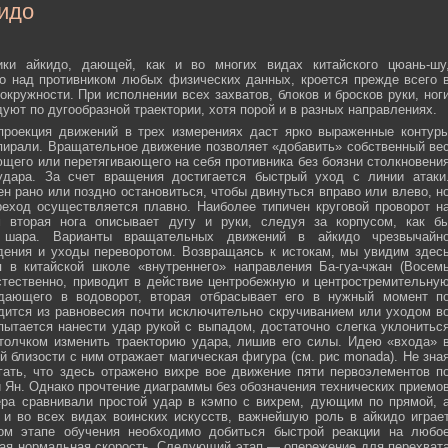
идо
ики айкидо, дающей, как и во многих видах китайского цюань-шу
о над противником любых физических данных, кроется прежде всего 
окружности. При исполнении всех захватов, блоков и бросков руки, ног
дуют по дугообразной траектории, хотя порой и в разных направлениях.
 проекция движений в трех измерениях даст ярко выраженные контур
пирали. Вращательное движение позволяет «добавить» собственный ве
ющего или перетягивающего на себя противника без боязни столкновени
удара. За счет вращения достигается быстрый уход с линии атаки
н рано или поздно остановиться, чтобы двинуться вправо или влево, н
еход осуществляется плавно. Наиболее типичен круговой проворот н
м вторая нога описывает дугу и руки, следуя за корпусом, как б
о шара. Варианты вращательных движений в айкидо чрезвычайн
дения и уходы переворотом. Возвращаясь к истокам, мы увидим здес
 в китайской школе «внутреннего» направления Ба-гуа-чжан (Восем
стественно, приводит в действие центробежную и центростремительну
адающего в водоворот, вторая отбрасывает его в нужный момент п
дится из равновесия почти исключительно скручиванием или уходом в
пытается нанести удар рукой с выпадом, достаточно слегка уклонитьс
 толчком изменить траекторию удара, лишив его силы. Идею «входа» 
й близости с ним отражает магическая фигура (см. рис monada). Не зна
ать, что здесь отражено вихре вое движение пяти первоэлементов п
ти Ян. Однако прочтение диаграммы без обозначения технических приемо
ера сравнивали простой удар в кэмпо с вихрем, дующим по прямой, 
и во всех видах воинских искусств, важнейшую роль в айкидо играе
ном этапе обучения необходимо добиться быстрой реакции на любо
мая нормальная скорость. Следующий этап — опережение для перехват