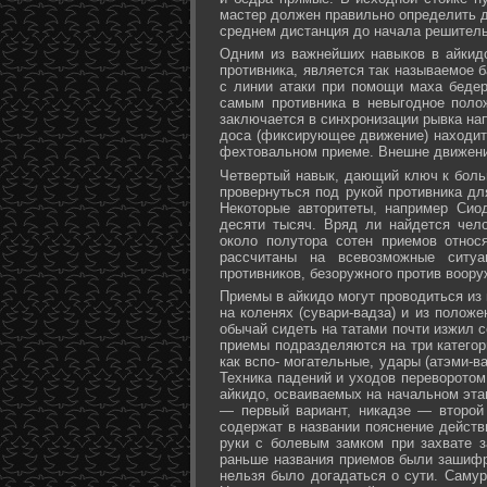
мастер должен правильно определить д
среднем дистанция до начала решитель
Одним из важнейших навыков в айкидо
противника, является так называемое б
с линии атаки при помощи маха бедер 
самым противника в невыгодное поло
заключается в синхронизации рывка на
доса (фиксирующее движение) находит 
фехтовальном приеме. Внешне движени
Четвертый навык, дающий ключ к больш
провернуться под рукой противника дл
Некоторые авторитеты, например Сио
десяти тысяч. Вряд ли найдется чел
около полутора сотен приемов относ
рассчитаны на всевозможные ситуа
противников, безоружного против воору
Приемы в айкидо могут проводиться из 
на коленях (сувари-вадза) и из положе
обычай сидеть на татами почти изжил с
приемы подразделяются на три категори
как вспо- могательные, удары (атэми-в
Техника падений и уходов переворотом
айкидо, осваиваемых на начальном эта
— первый вариант, никадзе — второй
содержат в названии пояснение действи
руки с болевым замком при захвате за
раньше названия приемов были зашифр
нельзя было догадаться о сути. Самур