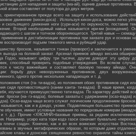
истанцию для нападения и защиты (ма-ай), оценив данные противника. 
ной атаки составляет от полутора до двух метров.
, ориентированном прежде всего на защиту и использование действи
азовое движение (кихон-доса) . Используя кихон-доса, можно легко уйт
и скользящего движения ноги (сури-аси) по окружности, поставив те
жение. Второй необходимый навык называется ири-ми (вхождение). О
падающего с шагом и толчком обороняющегося. Третий навык — сюмацу
применение в дестабилизации противника при захвате рук и основан н
е воспроизводит подъем тяжелого меча и рубящий удар.
инству бросков, называется тэнкан (проворот) и заключается в умени
я выхода на болевой захват. Арсенал приемов айкидо весьма обширен
да Годзо, называют цифру три тысячи, другие доводят эту цифру д
овек, способный проверить подобные утверждения. Во всяком случае
ятся к числу важнейших и составляют базовую технику айкидо. Он
ции: борьбу двух невооруженных противников, двух вооруженны
женного, одного против нескольких нападающих и т. д.
положения стоя (та- ти-вадза), из положения обоих противников сидя ил
ния сидя противостоящего (ханми ханта- ти-вадза). В наше время, когд
ебя, изучаются преимущественно тати-вадза. По характеру действий вс
и: броски (на- гэ-вадза), болевые захваты с удержанием (осаэ-вадза) и
адза). Осаэ-вадза чаще всего служат логическим продолжением бросков
 называется, как и в дзюдо, укэми. Подавляющее большинство приемо
пе обучения, имеют условные названия по порядковым номерам (иккадз
 и т. д.). Прочие <ХЯСМНЙ>базовые приемы, за редким исключением
я. Например, усиро ката тори кодэ гаэси означает буквально «перехва
 плечи сзади». Конечно, как и во всех воинских искусствах Востока
ованы в звучных метафорических образах, по которым даже отдаленн
айские кланы и дзэнские священники ревностно охраняли тайны кэмпо