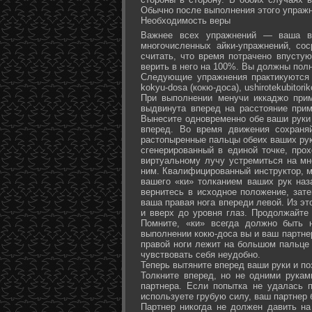
Обычно после выполнения этого упражн
Необходимость веры
Важнее всех упражнений — ваша ве
многочисленных айки-упражнений, со
считать, что время потрачено впусту
верить в него на 100%. Вы должны полн
Следующие упражнения практикуются в
kokyu-dosa (кокю-доса), ushiro­tekubitori
При выполнении менучи иккаджо прим
выдвинута вперед на расстояние прим
Вынесите одновременно обе ваши руки 
вперед. Во время движения сохраняй
растопыренные пальцы обеих ваших рук.
сгенерированный в единой точке, прох
виртуальному лучу устремиться на мн
ним. Квалифицированный инструктор, м
вашего «ки» толканием ваших рук наз
вернитесь в исходное положение, зате
ваша правая нога впереди левой. Из э
и вверх до уровня глаз. Продолжайте
Помните, «ки» всегда должно быть 
выполнении кокю-доса вы и ваш партне
правой ноги лежит на большом пальце л
чувствовать себя неудобно.
Теперь вытяните вперед ваши руки и поз
Толкните вперед, но не одними рука
партнера. Если попытка не удалась п
используете грубую силу, ваш партнер
Партнер никогда не должен давить н