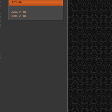
н
Архивы
е
у
Июль 2010
-
Июнь 2010
и
н
а
я
-
,
а
о
,
.