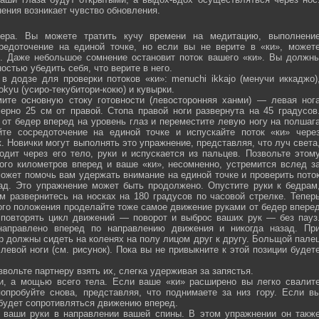
ения возникает чувство обновления.
ра. Вы можете тратить кучу времени на медитацию, выполнени
средоточение на единой точке, но если вы не верите в «ки», может
ю. Даже небольшое сомнение остановит поток вашего «ки». Вы должн
остью убедить себя, что верите в него.
 додзе для проверки потоков «ки»: menuchi ikkajo (менучи иккаджо)
­kokyu (усиро-текубитори-кокю) и кувырки.
ите основную стоку готовности (левосторонняя ханми) — левая ног
ерно 25 см от правой. Стопа правой ноги развернута на 45 градусов
от бедер вперед на уровень глаз и переместите левую ногу на полшаг
те сосредоточение на единой точке и испускайте поток «ки» чере
 Новички могут выполнять это упражнение, представляя, что луч света
одит через его тело, руки и испускается из пальцев. Позвольте этом
ого километров вперед и ваше «ки», несомненно, устремится вслед з
ожет помочь вам удержать внимание на единой точке и проверить пото
ад. Это упражнение может быть продолжено. Опустите руки к бедрам
м развернитесь на носках на 180 градусов по часовой стрелке. Тепер
того положения проделайте тоже самое движение руками от бедер впере
 повторять цикл движений — поворот и выброс ваших рук — без пауз
направлено вперед по направлению движения и никогда назад. Пр
р должны сидеть на коленях на полу лицом друг к другу. Больщой пале
евой ноги (см. рисунок). Пока вы не привыкните к этой позиции будет
вольте партнеру взять их, слегка удерживая за запястья.
ми, а мощью всего тела. Если ваше «ки» расширено вы легко свалит
опробуйте снова, представляя, что поднимаете за низ гору. Если в
 будет сопротивляться движению вперед.
а ваши руки в направлении вашей спины. В этом упражнении он такж