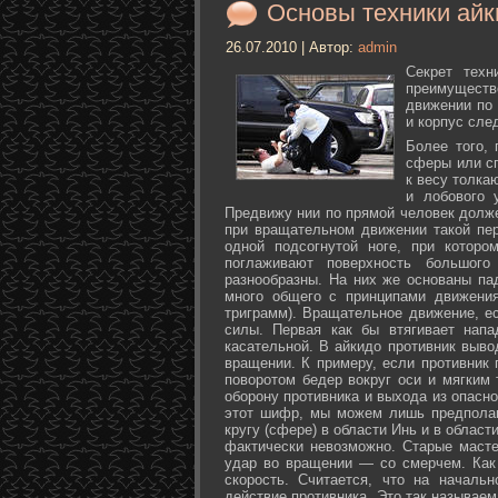
Основы техники айк
26.07.2010 | Автор:
admin
Секрет техн
преимуществ
движении по 
и корпус сле
Более того,
сферы или с
к весу толка
и лобового 
Предвижу нии по прямой человек долже
при вращательном движении такой пер
одной подсогнутой ноге, при которо
поглаживают поверхность большог
разнообразны. На них же основаны па
много общего с принципами движения
триграмм). Вращательное движение, е
силы. Первая как бы втягивает нап
касательной. В айкидо противник выво
вращении. К примеру, если противник 
поворотом бедер вокруг оси и мягким
оборону противника и выхода из опасно
этот шифр, мы можем лишь предполаг
кругу (сфере) в области Инь и в облас
фактически невозможно. Старые маст
удар во вращении — со смерчем. Как 
скорость. Считается, что на началь
действие противника. Это так называе