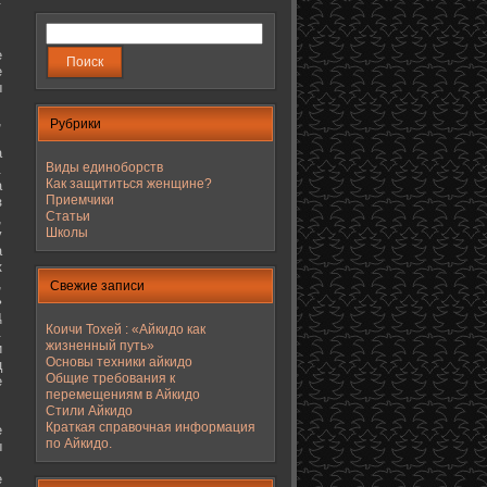
е
е
ы
,
Рубрики
а
Виды единоборств
.
Как защититься женщине?
а
Приемчики
з
Статьи
,
Школы
у
а
к
,
Свежие записи
ь
д
Коичи Тохей : «Айкидо как
.
жизненный путь»
и
Основы техники айкидо
ц
Общие требования к
е
перемещениям в Айкидо
Стили Айкидо
Краткая справочная информация
е
по Айкидо.
ы
е