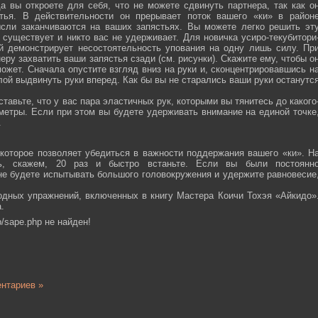
а вы откроете для себя, что не можете сдвинуть партнера, так как о
тья. В действительности он прерывает поток вашего «ки» в район
ысли заканчиваются на ваших запястьях. Вы можете легко решить эт
 существует и никто вас не удерживает. Для новичка усиро-текубитори
й демонстрирует несостоятельность упования на одну лишь силу. Пр
еру захватить ваши запястья сзади (см. рисунки). Скажите ему, чтобы о
ожет. Сначала опустите взгляд вниз на руки и, сконцентрировавшись н
ой выдвинуть руки вперед. Как бы вы не старались ваши руки останутс
тавьте, что у вас пара эластичных рук, которыми вы тянитесь до какого
ометры. Если при этом вы будете удерживать внимание на единой точке
.
которое позволяет убедиться в важности поддержания вашего «ки». Н
сь, скажем, 20 раз и быстро встаньте. Если вы были постоянн
 не будете испытывать большого головокружения и удержите равновесие
одных упражнений, включенных в книгу Мастера Коичи Тохэя «Айкидо»
.
/sape.php не найден!
нтариев »