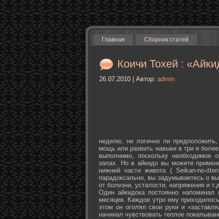
Главная
Сборник статей
Коичи Тохей : «Айки
26.07.2010 | Автор:
admin
неделю, не логично ли предположить,
мощь или развить навыки в три и более
выполнимо, поскольку необходимое о
залах. Но в айкидо вы можете примен
нижней части живота ( Seikan-­no-­it
парадоксально, вы задумываетесь о вы
от болезни, усталости, напряжения и т.д
Один айкидока постоянно напоминал 
месяцев. Каждое утро ему приходилось
этом он оголял свои руки и «заставля
начинал чувствовать теплое покалыван