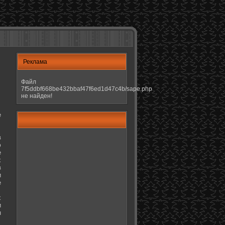
Реклама
Файл
7f5ddbf668be432bbaf47f6ed1d47c4b/sape.php
не найден!
е
в
ю
е
х
в
и
е
х
и
н