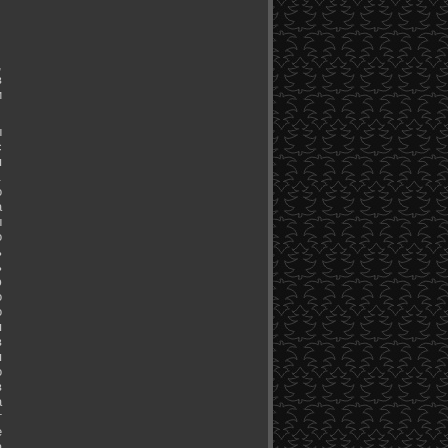
,
в
и
ы
с
я
.
о
а
ы
о
ь
ь
ю
о
о
я
в
я
о
в
а
т
е
а