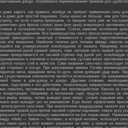
секречивание дзюдо, потребовало переименования приемов для удобств
и даже каратэ, как правило, вообще не требуют применения силы дл
а и даже для простой подножки. Силы нужно не больше, чем для того
стрелу, но если стрела пропущена, то никакая сила уже не послужи
ументом» для броска служат руки (или рука) атакующего противника 
тевым и лучезапястным суставами. Слегка изменив положение руки
оследующим падением. Все преимущества такого броска можно оценить
мураю приходилось зачастую сталкиваться с хорошо подготовленны
ечом или кинжалом. Наиболее типичен для техники айкидо «бросок н
яющийся как универсальное освобождение от захвата. Например, есл
зноименной рукой (правой левую), тори, наложив кисть правой руки н
нием прокручивается по часовой стрелке под рукой укэ, освобождая 
 одновременно в локтевом и лучезапястном суставе валит противника н
зуется только сгиб в запястье. Само название сихо-нагэ происходит о
ыре стороны» в кэн-до. При разучивании приема Уэсиба рекомендова
поднятие меча, вращение меча по дуге, затем рубящий удар вниз. Пр
ка существенным компонентом является использование так называемо
зуемой также в дзю-дзюцу и дзюдо. Другими словами, необходим
ника, подстройка к его действиям, позволяющая направленно изливат
жно повалить противника вообще без противодействия. Броски за сче
ю концентрацию. Например, в положении сидя, будучи схвачен за об
ется рывку вперед, затем выводит руки вверх, словно вздымая меч, 
онали вниз выводит укэ из равновесия. Еще более эффективен бросо
же используется сила кокю. При аналогичном предыдущему захвате рук 
жением правой руки против часовой стрелки поднимает левую руку ук
 результате укэ беспомощно заваливается на бок лицом вверх. Названи
риаду «Небо — Земля — Человек», в которой человек, используя сил
чья левая рука в этот момент указывает на небо, а правая на землю)
сожалению, ни описать в кратком очерке, ни представить по описанию