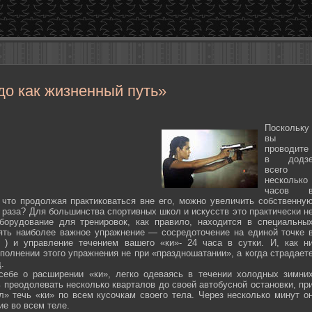
до как жизненный путь»
Поскольку
вы
проводите
в додз
всего
несколько
часов 
 что продолжая практиковаться вне его, можно увеличить собственну
 раза? Для большинства спортивных школ и искусств это практически н
борудование для тренировок, как правило, находится в специальны
ять наиболее важное упражнение — сосредоточение на единой точке 
ten ) и управление течением вашего «ки»- 24 часа в сутки. И, как н
полнении этого упражнения не при «праздношатании», а когда страдает
.
себе о расширении «ки», легко одеваясь в течении холодных зимни
 преодолевать несколько кварталов до своей автобусной остановки, пр
л» течь «ки» по всем кусочкам своего тела. Через несколько минут о
ие во всем теле.