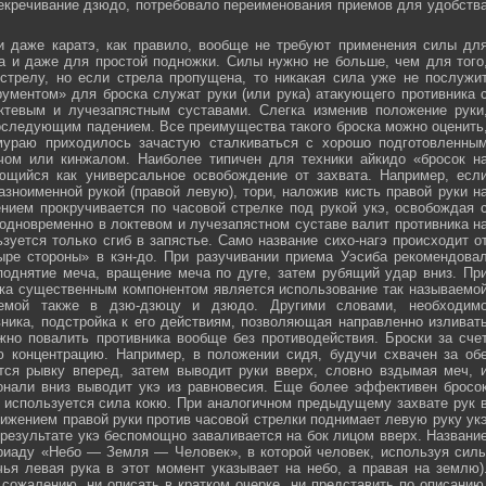
секречивание дзюдо, потребовало переименования приемов для удобств
и даже каратэ, как правило, вообще не требуют применения силы дл
а и даже для простой подножки. Силы нужно не больше, чем для того
стрелу, но если стрела пропущена, то никакая сила уже не послужи
ументом» для броска служат руки (или рука) атакующего противника 
тевым и лучезапястным суставами. Слегка изменив положение руки
оследующим падением. Все преимущества такого броска можно оценить
мураю приходилось зачастую сталкиваться с хорошо подготовленны
ечом или кинжалом. Наиболее типичен для техники айкидо «бросок н
яющийся как универсальное освобождение от захвата. Например, есл
зноименной рукой (правой левую), тори, наложив кисть правой руки н
нием прокручивается по часовой стрелке под рукой укэ, освобождая 
 одновременно в локтевом и лучезапястном суставе валит противника н
зуется только сгиб в запястье. Само название сихо-нагэ происходит о
ыре стороны» в кэн-до. При разучивании приема Уэсиба рекомендова
поднятие меча, вращение меча по дуге, затем рубящий удар вниз. Пр
ка существенным компонентом является использование так называемо
зуемой также в дзю-дзюцу и дзюдо. Другими словами, необходим
ника, подстройка к его действиям, позволяющая направленно изливат
жно повалить противника вообще без противодействия. Броски за сче
ю концентрацию. Например, в положении сидя, будучи схвачен за об
ется рывку вперед, затем выводит руки вверх, словно вздымая меч, 
онали вниз выводит укэ из равновесия. Еще более эффективен бросо
же используется сила кокю. При аналогичном предыдущему захвате рук 
жением правой руки против часовой стрелки поднимает левую руку ук
 результате укэ беспомощно заваливается на бок лицом вверх. Названи
риаду «Небо — Земля — Человек», в которой человек, используя сил
чья левая рука в этот момент указывает на небо, а правая на землю)
сожалению, ни описать в кратком очерке, ни представить по описанию