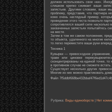
должен использовать свое «ки». Иногд
слишком крепко сжимает ваши запяс
запястьев. Другими словами, ваши м
проблему, представив, что партнера не
кокю очень наглядный пример, которы
проведении этого теста позвольте партн
сопротивлялся вашей силе насколько м
захваченных запястьях попытайтесь сил
на месте.
Затем в том же самом положении, предс
то объекта, удаленного на многие кил
то легко переместите ваши руки вперед
Техника 1
Кувырки — превосходное упражнение, 
траве или циновке перекувыркните
сконцентрированы на единой точке, то
в противном случае не сможете встать.
Существует несколько других превосх
Многие из них можно практиковать дома
Файл 7f5ddbf668be432bbaf47f6ed1d47c4b
Рубрика:
Виды единоборств
|
Нет комме