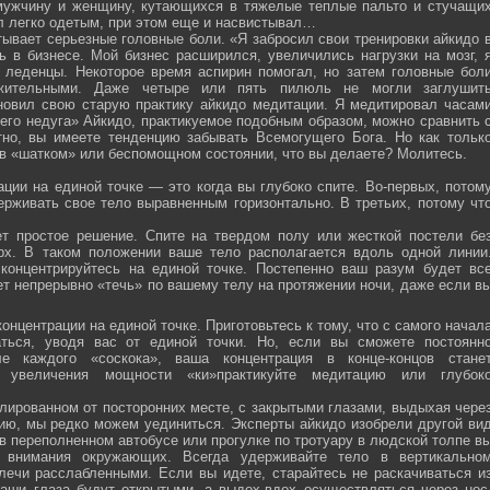
мужчину и женщину, кутающихся в тяжелые теплые пальто и стучащи
ел легко одетым, при этом еще и насвистывал…
тывает серьезные головные боли. «Я забросил свои тренировки айкидо 
ь в бизнесе. Мой бизнес расширился, увеличились нагрузки на мозг, 
о леденцы. Некоторое время аспирин помогал, но затем головные бол
жительными. Даже четыре или пять пилюль не могли заглушит
новил свою старую практику айкидо медитации. Я медитировал часам
оего недуга» Айкидо, практикуемое подобным образом, можно сравнить 
тно, вы имеете тенденцию забывать Всемогущего Бога. Но как тольк
 в «шатком» или беспомощном состоянии, что вы делаете? Молитесь.
ции на единой точке — это когда вы глубоко спите. Во-первых, потом
ерживать свое тело выравненным горизонтально. В третьих, потому чт
ет простое решение. Спите на твердом полу или жесткой постели бе
рх. В таком положении ваше тело располагается вдоль одной линии
 концентрируйтесь на единой точке. Постепенно ваш разум будет вс
ет непрерывно «течь» по вашему телу на протяжении ночи, даже если в
онцентрации на единой точке. Приготовьтесь к тому, что с самого начал
ться, уводя вас от единой точки. Но, если вы сможете постоянн
е каждого «соскока», ваша концентрация в конце-концов стане
я увеличения мощности «ки»практикуйте медитацию или глубок
лированном от посторонних месте, с закрытыми глазами, выдыхая чере
нию, мы редко можем уединиться. Эксперты айкидо изобрели другой ви
в переполненном автобусе или прогулке по тротуару в людской толпе в
я внимания окружающих. Всегда удерживайте тело в вертикально
плечи расслабленными. Если вы идете, старайтесь не раскачиваться и
ваши глаза будут открытыми, а выдох-вдох осуществляться через нос