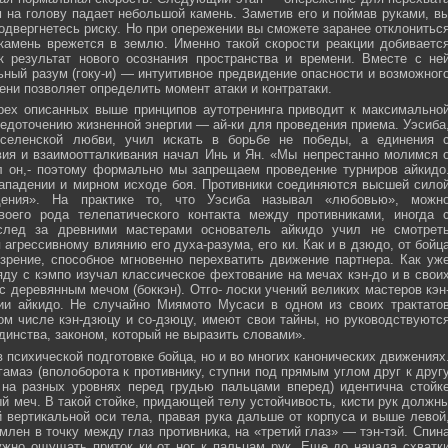
м на голову падает небольшой камень. Заметив его и поймав руками, в
подвергнетесь риску. Но при опережении вы сможете заранее отклонитьс
 камень врежется в землю. Именно такой скорости реакции добиваетс
к результат нового осознания пространства и времени. Вместе с не
ьный разум (гоку-и) — интуитивное предвидение опасности и возможног
ни позволяет определить момент атаки и контратаки.
рех описанных выше принципов аутотренинга приводит к максимально
едоточению жизненной энергии — ай-ки для проведения приема. Уэсиба
селенской любви, учил искать в борьбе не победы, а единения 
вия и взаимоотталкивания начал Инь и Ян. «Мы непрестанно молимся 
л он,- поэтому формально мы запрещаем проведение турниров айкидо
ападении и мирном исходе боя. Противники соединяются высшей сило
ния». На практике то, что Уэсиба называл «любовью», можн
своего рода телепатического контакта между противниками, иногда 
след за древними мастерами основатель айкидо учил не смотрет
 агрессивному влиянию его духа-разума, его ки. Как и в дзюдо, от бойц
зрение, способное мгновенно перехватить движение партнера. Как уж
яду с кэмпо изучал классическое фехтование на мечах кэн-до и в свои
с деревянным мечом (боккэн). Отго- лоски учений великих мастеров кэн
ии айкидо. Не случайно Миямото Мусаси в одном из своих трактато
том числе кэн-дзюцу и со-дзюцу, имеют свои тайны, но руководствуютс
инства, законом, который не выразить словами».
в психической подготовке бойца, но и во многих канонических движениях
амаэ (вполоборота к противнику, ступни под прямым углом друг к друг
 на разных уровнях перед грудью пальцами вперед) идентична стойк
меч. В такой стойке, придающей телу устойчивость, кисти рук должн
 вертикальной оси тела, правая рука дальше от корпуса и выше левой
млен в точку между глаз противника, на «третий глаз» — тэн-тэй. Спин
ужно ощущать приток ки от ног к пальцам рук. Еще до начала схватк