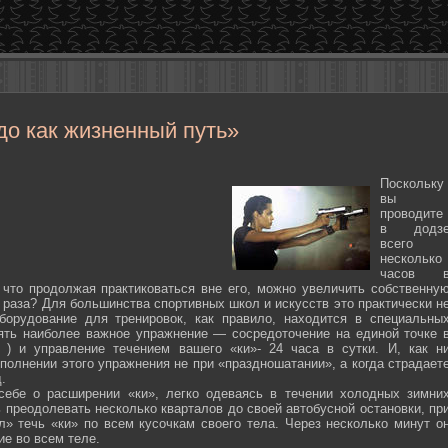
до как жизненный путь»
Поскольку
вы
проводите
в додз
всего
несколько
часов 
 что продолжая практиковаться вне его, можно увеличить собственну
 раза? Для большинства спортивных школ и искусств это практически н
борудование для тренировок, как правило, находится в специальны
ять наиболее важное упражнение — сосредоточение на единой точке 
ten ) и управление течением вашего «ки»- 24 часа в сутки. И, как н
полнении этого упражнения не при «праздношатании», а когда страдает
.
себе о расширении «ки», легко одеваясь в течении холодных зимни
 преодолевать несколько кварталов до своей автобусной остановки, пр
л» течь «ки» по всем кусочкам своего тела. Через несколько минут о
ие во всем теле.