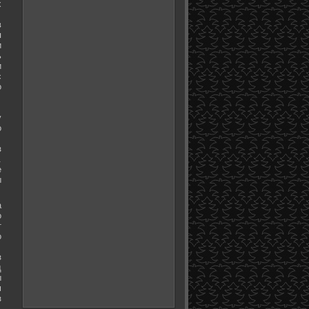
х
в
я
и
ь
и
с
о
у
о
з
.
е
ы
а
о
т
о
з
д
ы
м
з
.