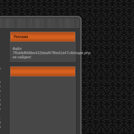
Реклама
Файл
7f5ddbf668be432bbaf47f6ed1d47c4b/sape.php
не найден!
е
в
ю
е
х
в
и
е
х
и
н