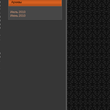
н
Архивы
е
у
Июль 2010
-
Июнь 2010
и
н
а
я
-
,
а
о
,
.