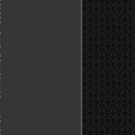
ы
я
я
й
о
й
,
с
о
.
й
о
с
ь
а
е
х
-
в
я
.
у
е
ы
,
а
и