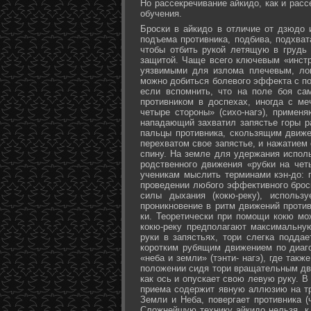
Но рассекречивание айкидо, как и рас
обучения.
Броски в айкидо в отличие от дзюдо 
подъема противника, подбива, подхват
чтобы отбить рукой летящую в грудь 
защитой. Чаще всего ключевым «инстр
уязвимыми для излома плечевым, лок
можно добиться болевого эффекта с п
если вспомнить, что на поле боя са
противником в доспехах, иногда с м
четыре стороны» (сихо-нагэ), примен
нападающий захватил запястье горы ра
пальцы противника, скользящим движе
перехватом свое запястье, и нажатием
спину. На земле для удержания исполь
родственного движения «рубки на чет
ученикам мыслить терминами кэн-до: 
проведении любого эффективного брос
силы дыхания (кокю-реку), исполь
проникновение в ритм движений против
ки. Теоретически при помощи кокю мо
кокю-реку предполагают максимальну
руки в запястьях, тори слегка подда
коротким рубящим движением по диаг
«неба и земли» (тэнти- нагэ), где так
положении сидя тори вращательным дви
как ось и опускает свою левую руку. В
приема содержит явную аллюзию на т
Земли и Неба, повергает противника (
Сложнейшую технику айкидо нельзя, к 