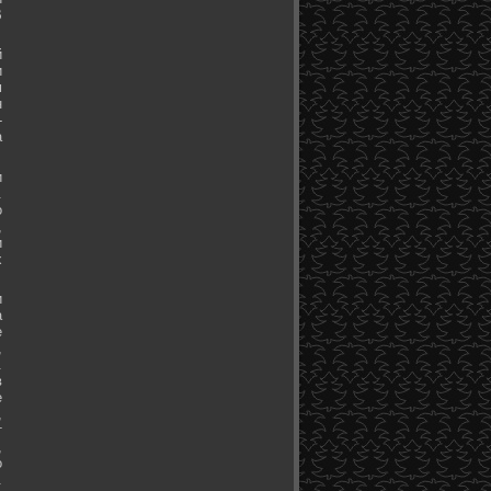
В
й
и
м
н
-
а
и
.
о
,
и
х
и
а
е
,
.
в
е
,
т
,
о
.