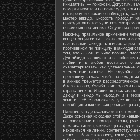
инициативы — го-но-сэн. Допустим, ва
самортизируете и погасите удар, хотя 
в сторону и спокойно наблюдать, как
мастер айкидо. Скорость приходит ка
приходит «шестое чувство», экстремал
поведения противника. Ощущение време
Наконец, правильное применение четы
концентрации силы — сютю-реку и соср
называвший айкидо манифестацией в
противником по принципу взаимодейст
том, чтобы боя не было вообще, писа
Дух айкидо заключается в любовном н
любви и в любви достигают очище
охарактеризовать как установление 
элементами гипноза. Не случайно в
противнику в глаза, чтобы не поддаться
в айкидо требуется рассредоточенное 
было сказано, Уэсиба в молодости нар
странствиях по Японии не расставался 
дзюцу и кэн-до мы находим и в теор
заметил: «Все воинские искусства, в 
они общим законом всепроницающего ед
Влияние кэн-до сказывается не только 
Даже основная исходная стойка ханми-г
на расстоянии в полторы стопы, руки
фехтовальщика, сжимающего двуручный 
находиться на линии, соответствующей
левая — ближе к корпусу, взгляд устре
и бедра прямые. В исходной стойке н