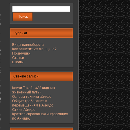
е
е
ы
,
Рубрики
а
Виды единоборств
.
Как защититься женщине?
а
Приемчики
з
Статьи
,
Школы
у
а
к
,
Свежие записи
ь
д
Коичи Тохей : «Айкидо как
.
жизненный путь»
и
Основы техники айкидо
ц
Общие требования к
е
перемещениям в Айкидо
Стили Айкидо
Краткая справочная информация
е
по Айкидо.
ы
е