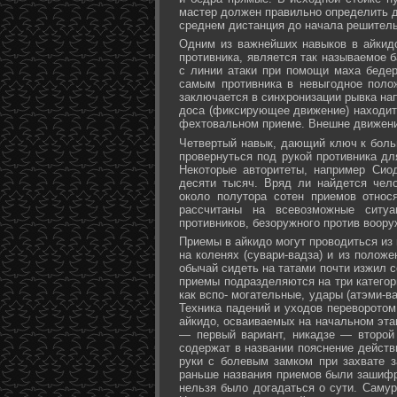
мастер должен правильно определить д
среднем дистанция до начала решитель
Одним из важнейших навыков в айкидо
противника, является так называемое б
с линии атаки при помощи маха бедер 
самым противника в невыгодное поло
заключается в синхронизации рывка на
доса (фиксирующее движение) находит 
фехтовальном приеме. Внешне движени
Четвертый навык, дающий ключ к больш
провернуться под рукой противника дл
Некоторые авторитеты, например Сио
десяти тысяч. Вряд ли найдется чел
около полутора сотен приемов относ
рассчитаны на всевозможные ситуа
противников, безоружного против воору
Приемы в айкидо могут проводиться из 
на коленях (сувари-вадза) и из положе
обычай сидеть на татами почти изжил с
приемы подразделяются на три категори
как вспо- могательные, удары (атэми-в
Техника падений и уходов переворотом
айкидо, осваиваемых на начальном эта
— первый вариант, никадзе — второй
содержат в названии пояснение действи
руки с болевым замком при захвате за
раньше названия приемов были зашифр
нельзя было догадаться о сути. Самур