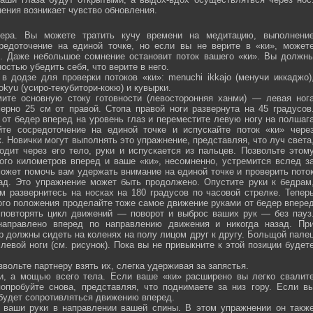
ения возникает чувство обновления.
ра. Вы можете тратить кучу времени на медитацию, выполнени
средоточение на единой точке, но если вы не верите в «ки», может
ю. Даже небольшое сомнение остановит поток вашего «ки». Вы должн
остью убедить себя, что верите в него.
 додзе для проверки потоков «ки»: menuchi ikkajo (менучи иккаджо)
­kokyu (усиро-текубитори-кокю) и кувырки.
ите основную стоку готовности (левосторонняя ханми) — левая ног
ерно 25 см от правой. Стопа правой ноги развернута на 45 градусов
от бедер вперед на уровень глаз и переместите левую ногу на полшаг
те сосредоточение на единой точке и испускайте поток «ки» чере
 Новички могут выполнять это упражнение, представляя, что луч света
одит через его тело, руки и испускается из пальцев. Позвольте этом
ого километров вперед и ваше «ки», несомненно, устремится вслед з
ожет помочь вам удержать внимание на единой точке и проверить пото
ад. Это упражнение может быть продолжено. Опустите руки к бедрам
м развернитесь на носках на 180 градусов по часовой стрелке. Тепер
того положения проделайте тоже самое движение руками от бедер впере
 повторять цикл движений — поворот и выброс ваших рук — без пауз
направлено вперед по направлению движения и никогда назад. Пр
р должны сидеть на коленях на полу лицом друг к другу. Больщой пале
евой ноги (см. рисунок). Пока вы не привыкните к этой позиции будет
вольте партнеру взять их, слегка удерживая за запястья.
ми, а мощью всего тела. Если ваше «ки» расширено вы легко свалит
опробуйте снова, представляя, что поднимаете за низ гору. Если в
 будет сопротивляться движению вперед.
а ваши руки в направлении вашей спины. В этом упражнении он такж