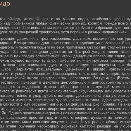
идо
ики айкидо, дающей, как и во многих видах китайского цюань-шу
о над противником любых физических данных, кроется прежде всего 
окружности. При исполнении всех захватов, блоков и бросков руки, ног
дуют по дугообразной траектории, хотя порой и в разных направлениях.
 проекция движений в трех измерениях даст ярко выраженные контур
пирали. Вращательное движение позволяет «добавить» собственный ве
ющего или перетягивающего на себя противника без боязни столкновени
удара. За счет вращения достигается быстрый уход с линии атаки
н рано или поздно остановиться, чтобы двинуться вправо или влево, н
еход осуществляется плавно. Наиболее типичен круговой проворот н
м вторая нога описывает дугу и руки, следуя за корпусом, как б
о шара. Варианты вращательных движений в айкидо чрезвычайн
дения и уходы переворотом. Возвращаясь к истокам, мы увидим здес
 в китайской школе «внутреннего» направления Ба-гуа-чжан (Восем
стественно, приводит в действие центробежную и центростремительну
адающего в водоворот, вторая отбрасывает его в нужный момент п
дится из равновесия почти исключительно скручиванием или уходом в
пытается нанести удар рукой с выпадом, достаточно слегка уклонитьс
 толчком изменить траекторию удара, лишив его силы. Идею «входа» 
й близости с ним отражает магическая фигура (см. рис monada). Не зна
ать, что здесь отражено вихре вое движение пяти первоэлементов п
ти Ян. Однако прочтение диаграммы без обозначения технических приемо
ера сравнивали простой удар в кэмпо с вихрем, дующим по прямой, 
и во всех видах воинских искусств, важнейшую роль в айкидо играе
ном этапе обучения необходимо добиться быстрой реакции на любо
мая нормальная скорость. Следующий этап — опережение для перехват