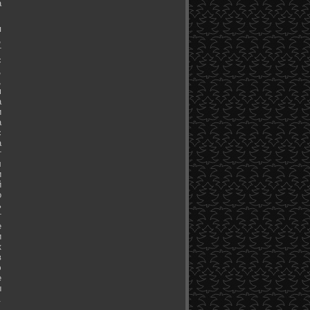
а
я
,
т
с
,
,
м
а
и
а
с
а
т
л
и
й
о
ь
т
е
и
к
в
э
е
ы
.
.