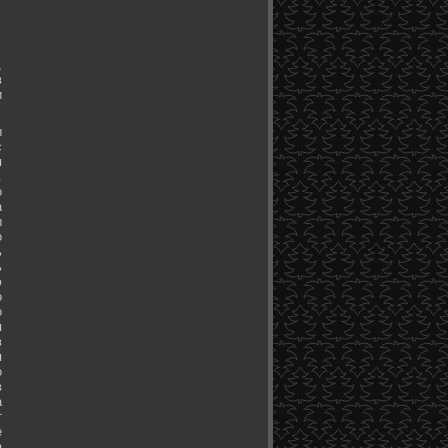
,
в
и
ы
с
я
.
о
а
ы
о
ь
ь
ю
о
о
я
в
я
о
в
а
т
е
а