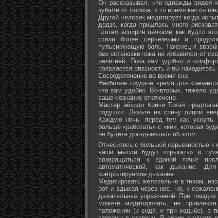
Он рассказывал, что однажды видел 
зубами от мороза, в то время как он ш
Другой человек медитирует когда испы
додзе, когда пришлось много рисковат
глотал аспирин пачками как будто эт
стали более серьезными и продол
пульсирующую боль. Наконец я возоб
без остановки пока не избавился от св
религией. Пока вам удобно и комфор
появляется опасность и вы находитесь
Сосредоточение во время сна
Наиболее трудное время для концентра
что вам удобно. Во-вторых, тяжело уд
ваше сознание отключено.
Мастер айкидо Коичи Тохэй предлага
подушки. Ляжьте на спину лицом вве
Каждую ночь, перед тем как уснуть,
больше «работать» с «ки», которая буд
не будете догадываться об этом.
Отнеситесь с большой серьезностью к к
ваши мысли будут «прыгать» и пута
возвращаться к единой точке посл
автоматической, как дыхание. Дл
контролируемое дыхание.
Медитировать желательно в тихом, изо
рот и вдыхая через нос. Но, к сожале
дыхательных упражнений. При поездке 
можете мидитировать, не привлека
положении (и сидя, и при ходьбе), а 
стороны в сторону. В обоих случаях 