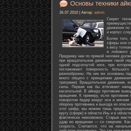
Основы техники айк
26.07.2010 | Автор:
admin
Секрет техн
преимуществ
движении по 
и корпус сле
Более того,
сферы или с
к весу толка
и лобового 
Предвижу нии по прямой человек долже
при вращательном движении такой пер
одной подсогнутой ноге, при которо
поглаживают поверхность большог
разнообразны. На них же основаны па
много общего с принципами движения
триграмм). Вращательное движение, е
силы. Первая как бы втягивает нап
касательной. В айкидо противник выво
вращении. К примеру, если противник 
поворотом бедер вокруг оси и мягким
оборону противника и выхода из опасно
этот шифр, мы можем лишь предполаг
кругу (сфере) в области Инь и в облас
фактически невозможно. Старые маст
удар во вращении — со смерчем. Как 
скорость. Считается, что на началь
действие противника. Это так называе