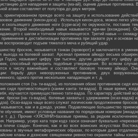
истанцию для нападения и защиты (ма-ай), оценив данные противника. 
ной атаки составляет от полутора до двух метров.
, ориентированном прежде всего на защиту и использование действи
азовое движение (кихон-доса) . Используя кихон-доса, можно легко уйт
и скользящего движения ноги (сури-аси) по окружности, поставив те
жение. Второй необходимый навык называется ири-ми (вхождение). О
падающего с шагом и толчком обороняющегося. Третий навык — сюмацу
применение в дестабилизации противника при захвате рук и основан н
е воспроизводит подъем тяжелого меча и рубящий удар.
инству бросков, называется тэнкан (проворот) и заключается в умени
я выхода на болевой захват. Арсенал приемов айкидо весьма обширен
да Годзо, называют цифру три тысячи, другие доводят эту цифру д
овек, способный проверить подобные утверждения. Во всяком случае
ятся к числу важнейших и составляют базовую технику айкидо. Он
ции: борьбу двух невооруженных противников, двух вооруженны
женного, одного против нескольких нападающих и т. д.
положения стоя (та- ти-вадза), из положения обоих противников сидя ил
ния сидя противостоящего (ханми ханта- ти-вадза). В наше время, когд
ебя, изучаются преимущественно тати-вадза. По характеру действий вс
и: броски (на- гэ-вадза), болевые захваты с удержанием (осаэ-вадза) и
адза). Осаэ-вадза чаще всего служат логическим продолжением бросков
 называется, как и в дзюдо, укэми. Подавляющее большинство приемо
пе обучения, имеют условные названия по порядковым номерам (иккадз
 и т. д.). Прочие <ХЯСМНЙ>базовые приемы, за редким исключением
я. Например, усиро ката тори кодэ гаэси означает буквально «перехва
 плечи сзади». Конечно, как и во всех воинских искусствах Востока
ованы в звучных метафорических образах, по которым даже отдаленн
айские кланы и дзэнские священники ревностно охраняли тайны кэмпо