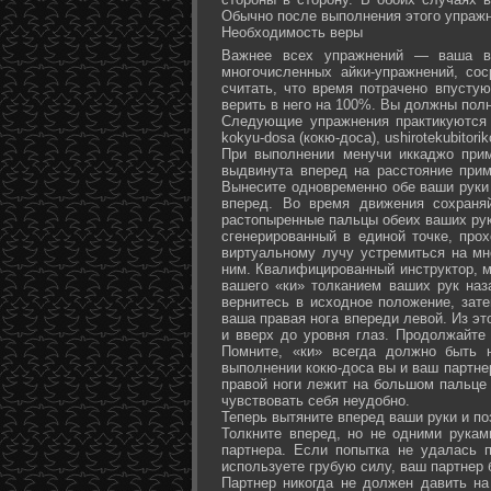
Обычно после выполнения этого упражн
Необходимость веры
Важнее всех упражнений — ваша ве
многочисленных айки-упражнений, со
считать, что время потрачено впусту
верить в него на 100%. Вы должны полн
Следующие упражнения практикуются в
kokyu-dosa (кокю-доса), ushiro­tekubitori
При выполнении менучи иккаджо прим
выдвинута вперед на расстояние прим
Вынесите одновременно обе ваши руки 
вперед. Во время движения сохраняй
растопыренные пальцы обеих ваших рук.
сгенерированный в единой точке, прох
виртуальному лучу устремиться на мн
ним. Квалифицированный инструктор, м
вашего «ки» толканием ваших рук наз
вернитесь в исходное положение, зате
ваша правая нога впереди левой. Из э
и вверх до уровня глаз. Продолжайте
Помните, «ки» всегда должно быть 
выполнении кокю-доса вы и ваш партне
правой ноги лежит на большом пальце л
чувствовать себя неудобно.
Теперь вытяните вперед ваши руки и поз
Толкните вперед, но не одними рука
партнера. Если попытка не удалась п
используете грубую силу, ваш партнер
Партнер никогда не должен давить н