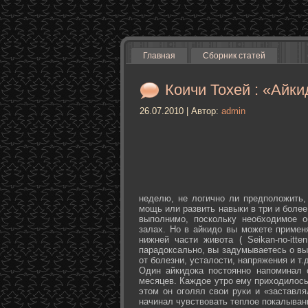
Главная
Сборник статей
Коичи Тохей : «Айки
26.07.2010 | Автор:
admin
неделю, не логично ли предположить,
мощь или развить навыки в три и более
выполнимо, поскольку необходимое о
залах. Но в айкидо вы можете примен
нижней части живота ( Seikan-­no-­it
парадоксально, вы задумываетесь о вы
от болезни, усталости, напряжения и т.д
Один айкидока постоянно напоминал 
месяцев. Каждое утро ему приходилось
этом он оголял свои руки и «заставля
начинал чувствовать теплое покалыван