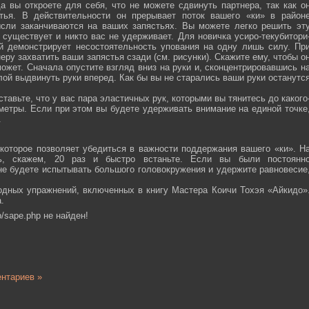
а вы откроете для себя, что не можете сдвинуть партнера, так как о
тья. В действительности он прерывает поток вашего «ки» в район
ысли заканчиваются на ваших запястьях. Вы можете легко решить эт
 существует и никто вас не удерживает. Для новичка усиро-текубитори
й демонстрирует несостоятельность упования на одну лишь силу. Пр
еру захватить ваши запястья сзади (см. рисунки). Скажите ему, чтобы о
ожет. Сначала опустите взгляд вниз на руки и, сконцентрировавшись н
ой выдвинуть руки вперед. Как бы вы не старались ваши руки останутс
тавьте, что у вас пара эластичных рук, которыми вы тянитесь до какого
ометры. Если при этом вы будете удерживать внимание на единой точке
.
которое позволяет убедиться в важности поддержания вашего «ки». Н
сь, скажем, 20 раз и быстро встаньте. Если вы были постоянн
 не будете испытывать большого головокружения и удержите равновесие
одных упражнений, включенных в книгу Мастера Коичи Тохэя «Айкидо»
.
/sape.php не найден!
нтариев »