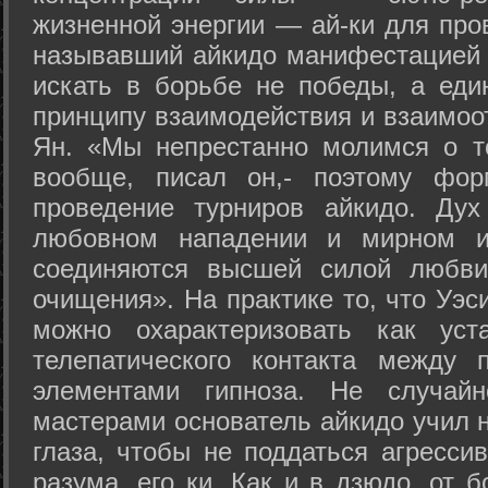
жизненной энергии — ай-ки для про
называвший айкидо манифестацией 
искать в борьбе не победы, а еди
принципу взаимодействия и взаимоо
Ян. «Мы непрестанно молимся о т
вообще, писал он,- поэтому фо
проведение турниров айкидо. Дух
любовном нападении и мирном ис
соединяются высшей силой любви
очищения». На практике то, что Уэ
можно охарактеризовать как уст
телепатического контакта между 
элементами гипноза. Не случай
мастерами основатель айкидо учил н
глаза, чтобы не поддаться агресси
разума, его ки. Как и в дзюдо, от 