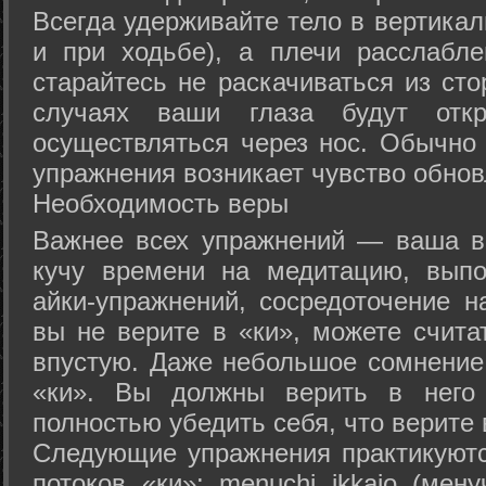
Всегда удерживайте тело в вертикал
и при ходьбе), а плечи расслабл
старайтесь не раскачиваться из сто
случаях ваши глаза будут отк
осуществляться через нос. Обычно 
упражнения возникает чувство обнов
Необходимость веры
Важнее всех упражнений — ваша в
кучу времени на медитацию, выпо
айки-упражнений, сосредоточение н
вы не верите в «ки», можете счита
впустую. Даже небольшое сомнение 
«ки». Вы должны верить в нег
полностью убедить себя, что верите 
Следующие упражнения практикуютс
потоков «ки»: menuchi ikkajo (мену