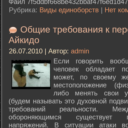
Файл 7f5ddbf668be432bbaf47f6ed1d47
Рубрика:
Виды единоборств
|
Нет ко
Общие требования к пе
Айкидо
26.07.2010 | Автор:
admin
Если говорить вооб
человек обладает п
может, по своему ж
местоположение (физ
либо менять свои у
(будем называть это духовной подв
требований реальности. М
обороняющимся существует п
напряжений. В ситуации атаки в