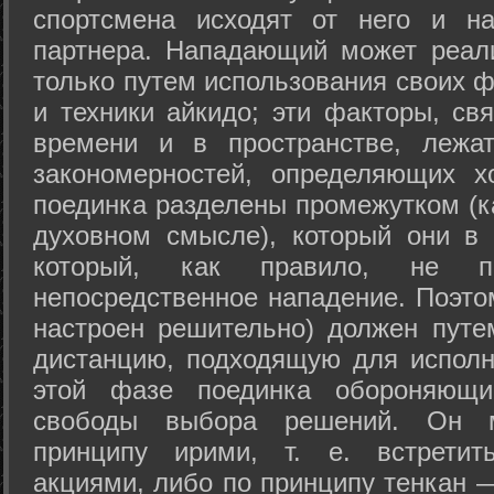
спортсмена исходят от него и на
партнера. Нападающий может реал
только путем использования своих 
и техники айкидо; эти факторы, св
времени и в пространстве, лежа
закономерностей, определяющих х
поединка разделены промежутком (ка
духовном смысле), который они в 
который, как правило, не по
непосредственное нападение. Поэто
настроен решительно) должен путе
дистанцию, подходящую для исполн
этой фазе поединка обороняющ
свободы выбора решений. Он м
принципу ирими, т. е. встретит
акциями, либо по принципу тенкан —