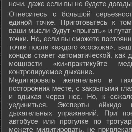
ночи, даже если вы не будете догады
Отнеситесь с большой серьезнос
единой точке. Приготовьтесь к том
ваши мысли будут «прыгать» и путат
точки. Но, если вы сможете постоян
точке после каждого «соскока», ваш
концов станет автоматической, как 
мощности «ки»практикуйте ме
контролируемое дыхание.
Медитировать желательно в тих
посторонних месте, с закрытыми гла
и вдыхая через нос. Но, к сожа
уединиться. Эксперты айкидо 
дыхательных упражнений. При по
автобусе или прогулке по тротуа
можете мидитировать, не привлека