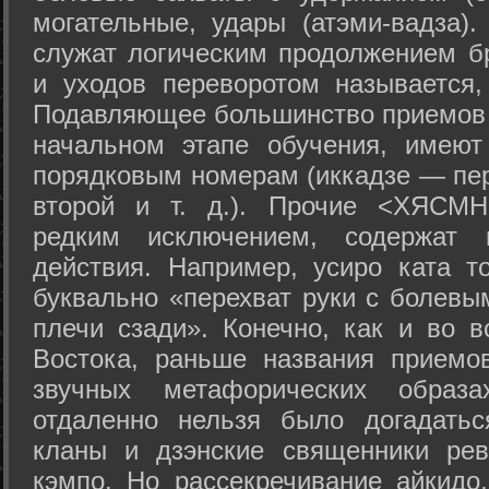
могательные, удары (атэми-вадза).
служат логическим продолжением бр
и уходов переворотом называется,
Подавляющее большинство приемов 
начальном этапе обучения, имеют
порядковым номерам (иккадзе — пер
второй и т. д.). Прочие <ХЯСМН
редким исключением, содержат 
действия. Например, усиро ката то
буквально «перехват руки с болевы
плечи сзади». Конечно, как и во в
Востока, раньше названия прием
звучных метафорических образ
отдаленно нельзя было догадатьс
кланы и дзэнские священники рев
кэмпо. Но рассекречивание айкидо,