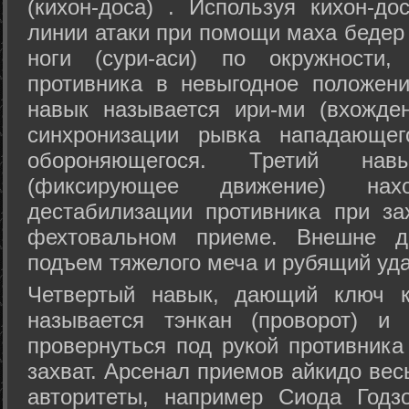
(кихон-доса) . Используя кихон-до
линии атаки при помощи маха бедер
ноги (сури-аси) по окружности
противника в невыгодное положен
навык называется ири-ми (вхожде
синхронизации рывка нападающе
обороняющегося. Третий на
(фиксирующее движение) на
дестабилизации противника при за
фехтовальном приеме. Внешне дв
подъем тяжелого меча и рубящий уда
Четвертый навык, дающий ключ к
называется тэнкан (проворот) и
провернуться под рукой противника
захват. Арсенал приемов айкидо ве
авторитеты, например Сиода Годз