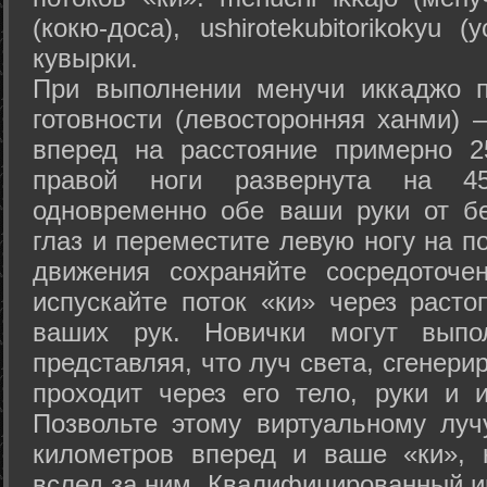
(кокю-доса), ushiro­tekubitori­kokyu 
кувырки.
При выполнении менучи иккаджо п
готовности (левосторонняя ханми) 
вперед на расстояние примерно 2
правой ноги развернута на 45
одновременно обе ваши руки от б
глаз и переместите левую ногу на п
движения сохраняйте сосредоточе
испускайте поток «ки» через раст
ваших рук. Новички могут выпол
представляя, что луч света, сгенери
проходит через его тело, руки и и
Позвольте этому виртуальному луч
километров вперед и ваше «ки», 
вслед за ним. Квалифицированный и