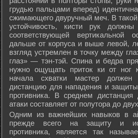
расстоянии в полторы стопы, руки 
грудью пальцами вперед) идентична
сжимающего двуручный меч. В такой
устойчивость, кисти рук должны
соответствующей вертикальной о
дальше от корпуса и выше левой, л
взгляд устремлен в точку между гла
глаз» — тэн-тэй. Спина и бедра пр
нужно ощущать приток ки от ног 
начала схватки мастер должен 
дистанцию для нападения и защиты 
противника. В среднем дистанция
атаки составляет от полутора до дву
Одним из важнейших навыков в ай
прежде всего на защиту и исп
противника, является так называ