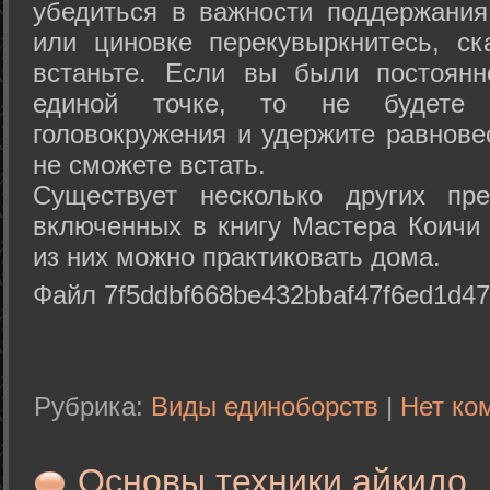
убедиться в важности поддержания
или циновке перекувыркнитесь, с
встаньте. Если вы были постоянн
единой точке, то не будете 
головокружения и удержите равнове
не сможете встать.
Существует несколько других пре
включенных в книгу Мастера Коичи 
из них можно практиковать дома.
Файл 7f5ddbf668be432bbaf47f6ed1d47
Рубрика:
Виды единоборств
|
Нет ко
Основы техники айкидо