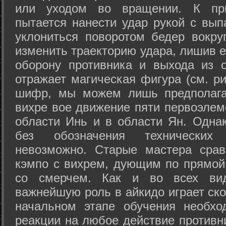
или уходом во вращении. К при
пытается нанести удар рукой с вып
уклониться поворотом бедер вокру
изменить траекторию удара, лишив е
оборону противника и выхода из 
отражает магическая фигура (см. ри
шифр, мы можем лишь предполагат
вихре вое движение пяти первоэлеме
области Инь и в области Ян. Одна
без обозначения технических
невозможно. Старые мастера срав
кэмпо с вихрем, дующим по прямой
со смерчем. Как и во всех вида
важнейшую роль в айкидо играет ско
начальном этапе обучения необхо
реакции на любое действие противн