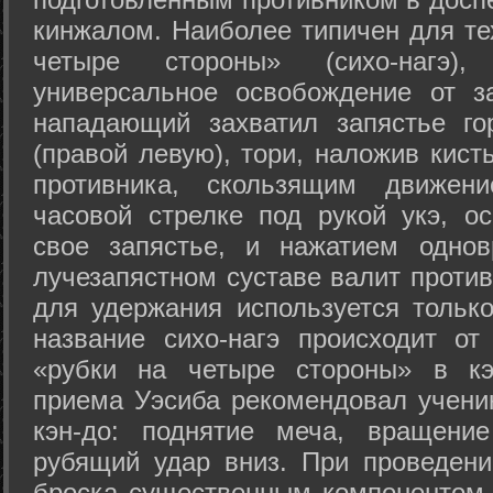
кинжалом. Наиболее типичен для те
четыре стороны» (сихо-нагэ)
универсальное освобождение от з
нападающий захватил запястье го
(правой левую), тори, наложив кист
противника, скользящим движени
часовой стрелке под рукой укэ, о
свое запястье, и нажатием одно
лучезапястном суставе валит против
для удержания используется только
название сихо-нагэ происходит от
«рубки на четыре стороны» в кэ
приема Уэсиба рекомендовал учен
кэн-до: поднятие меча, вращени
рубящий удар вниз. При проведен
броска существенным компонентом 