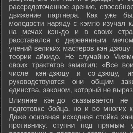
рассредоточенное зрение, способно
движение партнера. Как уже бы
молодости наряду с кэмпо изучал к
на мечах кэн-до и в своих стра
расставался с деревянным мечом 
учений великих мастеров кэн-дзюцу 
теории айкидо. Не случайно Миям
своих трактатов заметил: «Все вои
числе кэн-дзюцу и со-дзюцу, 
руководствуются они общим зак
единства, законом, который не выра
Влияние кэн-до сказывается не 
подготовке бойца, но и во многих 
Даже основная исходная стойка хан
противнику, ступни под прямым 