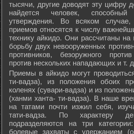
тысячи, другие доводят эту цифру д
найдется человек, способный
утверждения. Во всяком случае,
приемов относятся к числу важнейш
технику айкидо. Они рассчитаны на
борьбу двух невооруженных противн
противников, безоружного против
против нескольких нападающих и т. д
Приемы в айкидо могут проводиться
ти-вадза), из положения обоих п
коленях (сувари-вадза) и из положе
(ханми ханта- ти-вадза). В наше вр
на татами почти изжил себя, изу
тати-вадза. По характеру д
подразделяются на три категории: 
болевые захваты с удержанием (ос