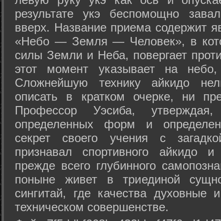
результате укэ беспомощно зава
вверх. Название приема содержит я
«Небо — Земля — Человек», в кото
силы Земли и Неба, повергает проти
этот момент указывает на небо,
Сложнейшую технику айкидо нел
описать в кратком очерке, ни пр
Профессор Уэсиба, утверждая
определенных форм и определенн
секрет своего учения с загадк
признавал спортивного айкидо и
прежде всего глубинного самопозна
поныне живет в триединой сущно
сингитай, где качества духовные 
техническом совершенстве.