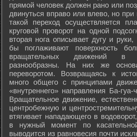
прямой человек должен рано или поз
двинуться вправо или влево, но пр
такой переход осуществляется пл
круговой проворот на одной подсог
вторая нога описывает дугу и руки,
бы поглаживают поверхность бол
вращательных движений в а
разнообразны. На них же осно
переворотом. Возвращаясь к ист
много общего с принципами движе
«внутреннего» направления Ба-гуа-
Вращательное движение, естественн
центробежную и центростремительн
втягивает нападающего в водоворот,
в нужный момент по касательной
выводится из равновесия почти иск