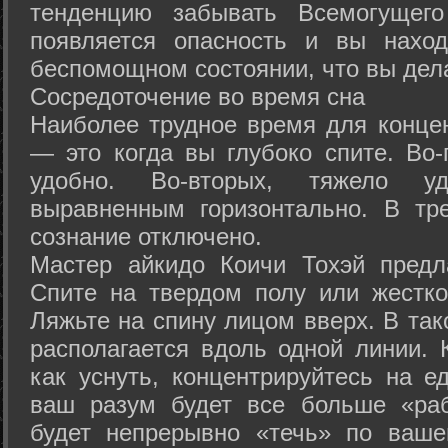
тенденцию забывать Всемогущего
появляется опасность и вы нахо
беспомощном состоянии, что вы дел
Сосредоточение во время сна
Наиболее трудное время для концен
— это когда вы глубоко спите. Во-
удобно. Во-вторых, тяжело у
выравненным горизонтально. В тр
сознание отключено.
Мастер айкидо Коичи Тохэй предл
Спите на твердом полу или жестко
Ляжьте на спину лицом вверх. В та
располагается вдоль одной линии. 
как уснуть, концентрируйтесь на е
ваш разум будет все больше «раб
будет непрерывно «течь» по ваше