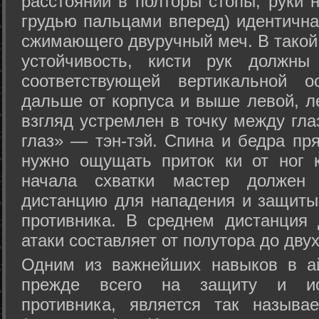
расстоянии в полторы стопы, руки 
грудью пальцами вперед) идентична
сжимающего двуручный меч. В такой
устойчивость, кисти рук должны
соответствующей вертикальной о
дальше от корпуса и выше левой, л
взгляд устремлен в точку между гла
глаз» — тэн-тэй. Спина и бедра пр
нужно ощущать приток ки от ног 
начала схватки мастер должен 
дистанцию для нападения и защиты 
противника. В среднем дистанция
атаки составляет от полутора до дву
Одним из важнейших навыков в ай
прежде всего на защиту и исп
противника, является так называ