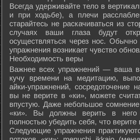
Всегда удерживайте тело в вертикал
и при ходьбе), а плечи расслабл
старайтесь не раскачиваться из сто
случаях ваши глаза будут отк
осуществляться через нос. Обычно 
упражнения возникает чувство обнов
Необходимость веры
Важнее всех упражнений — ваша в
кучу времени на медитацию, выпо
айки-упражнений, сосредоточение н
вы не верите в «ки», можете счита
впустую. Даже небольшое сомнение 
«ки». Вы должны верить в нег
полностью убедить себя, что верите 
Следующие упражнения практикуютс
потоков «ки»: menuchi ikkajo (мену