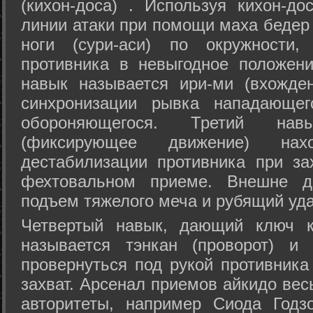
(кихон-доса) . Используя кихон-до
линии атаки при помощи маха бедер
ноги (сури-аси) по окружности
противника в невыгодное положен
навык называется ири-ми (вхожде
синхронизации рывка нападающе
обороняющегося. Третий на
(фиксирующее движение) на
дестабилизации противника при за
фехтовальном приеме. Внешне дв
подъем тяжелого меча и рубящий уда
Четвертый навык, дающий ключ к
называется тэнкан (проворот) и
провернуться под рукой противника
захват. Арсенал приемов айкидо ве
авторитеты, например Сиода Годз