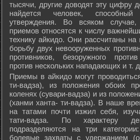
тысячи, другие доводят эту цифру д
найдется человек, способный
утверждения. Во всяком случае,
приемов относятся к числу важнейш
технику айкидо. Они рассчитаны на
борьбу двух невооруженных противн
противников, безоружного против
против нескольких нападающих и т. д
Приемы в айкидо могут проводиться
ти-вадза), из положения обоих п
коленях (сувари-вадза) и из положе
(ханми ханта- ти-вадза). В наше вр
на татами почти изжил себя, изу
тати-вадза. По характеру д
подразделяются на три категории: 
болевые захваты с удержанием (ос