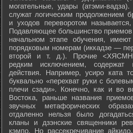
могательные, удары (атэми-вадза).
служат логическим продолжением бр
и уходов переворотом называется,
Подавляющее большинство приемов 
начальном этапе обучения, имеют
порядковым номерам (иккадзе — пер
второй и т. д.). Прочие <ХЯСМН
редким исключением, содержат 
действия. Например, усиро ката то
буквально «перехват руки с болевы
плечи сзади». Конечно, как и во в
Востока, раньше названия прием
звучных метафорических образ
отдаленно нельзя было догадатьс
кланы и дзэнские священники рев
кэмпо. Но рассекречивание айкидо,