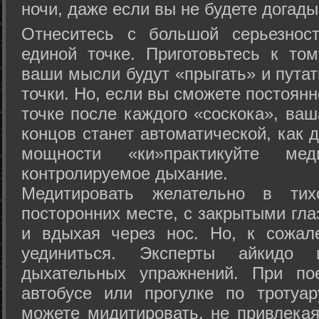
ночи, даже если вы не будете догады
Отнеситесь с большой серьезнос
единой точке. Приготовьтесь к том
ваши мысли будут «прыгать» и путат
точки. Но, если вы сможете постоян
точке после каждого «соскока», ваш
концов станет автоматической, как 
мощности «ки»практикуйте ме
контролируемое дыхание.
Медитировать желательно в тих
посторонних месте, с закрытыми гла
и вдыхая через нос. Но, к сожа
уединиться. Эксперты айкидо 
дыхательных упражнений. При по
автобусе или прогулке по тротуа
можете мидитировать, не привлека