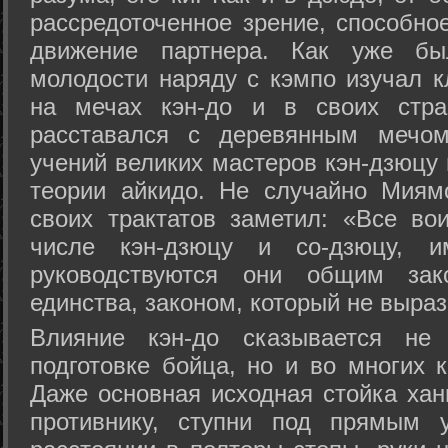
рассредоточенное зрение, способно
движение партнера. Как уже бы
молодости наряду с кэмпо изучал к
на мечах кэн-до и в своих стра
расставался с деревянным мечом 
учений великих мастеров кэн-дзюцу 
теории айкидо. Не случайно Миям
своих трактатов заметил: «Все вои
числе кэн-дзюцу и со-дзюцу, 
руководствуются они общим зак
единства, законом, который не выра
Влияние кэн-до сказывается не 
подготовке бойца, но и во многих 
Даже основная исходная стойка хан
противнику, ступни под прямым 