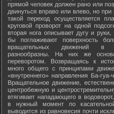
прямой человек должен рано или поз
двинуться вправо или влево, но пр
такой переход осуществляется пл
круговой проворот на одной подсог
вторая нога описывает дугу и руки,
бы поглаживают поверхность бол
вращательных движений в а
разнообразны. На них же осно
переворотом. Возвращаясь к ист
много общего с принципами движе
«внутреннего» направления Ба-гуа-
Вращательное движение, естественн
центробежную и центростремительн
втягивает нападающего в водоворот,
в нужный момент по касательной
выводится из равновесия почти иск