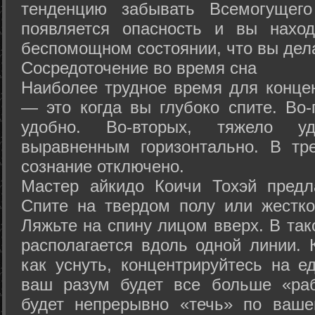
тенденцию забывать Всемогущего
появляется опасность и вы нахо
беспомощном состоянии, что вы дел
Сосредоточение во время сна
Наиболее трудное время для концен
— это когда вы глубоко спите. Во-
удобно. Во-вторых, тяжело у
выравненным горизонтально. В тр
сознание отключено.
Мастер айкидо Коичи Тохэй предл
Спите на твердом полу или жестко
Ляжьте на спину лицом вверх. В та
располагается вдоль одной линии. 
как уснуть, концентрируйтесь на е
ваш разум будет все больше «раб
будет непрерывно «течь» по ваше