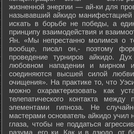
жизненной энергии — ай-ки для про
называвший айкидо манифестацией 
искать в борьбе не победы, а еди
принципу взаимодействия и взаимоо
Ян. «Мы непрестанно молимся о т
вообще, писал он,- поэтому фо
проведение турниров айкидо. Дух
любовном нападении и мирном ис
соединяются высшей силой любви
очищения». На практике то, что Уэ
можно охарактеризовать как уст
телепатического контакта между 
элементами гипноза. Не случай
мастерами основатель айкидо учил н
глаза, чтобы не поддаться агресси
разума, его ки. Как и в дзюдо, от 