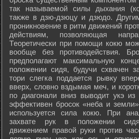
так называемой силы дыхания (ко
также в дзю-дзюцу и дзюдо. Други
проникновение в ритм движений прот
действиям, позволяющая напра
Теоретически при помощи кокю мож
вообще без противодействия. Бро
предполагают максимальную конц
положении сидя, будучи схвачен за
тори слегка поддается рывку впер
вверх, словно вздымая меч, и коро
по диагонали вниз выводит укэ из
эффективен бросок «неба и земли» (
используется сила кокю. При ан
захвате рук в положении сид
движением правой руки против час
левую руку укэ как ось и опуска