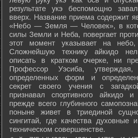
результате укэ беспомощно зава
вверх. Название приема содержит я
«Небо — Земля — Человек», в кото
силы Земли и Неба, повергает проти
этот момент указывает на небо,
Сложнейшую технику айкидо нел
описать в кратком очерке, ни пр
Профессор Уэсиба, утверждая
определенных форм и определенн
секрет своего учения с загадк
признавал спортивного айкидо и
прежде всего глубинного самопозна
поныне живет в триединой сущно
сингитай, где качества духовные 
техническом совершенстве.