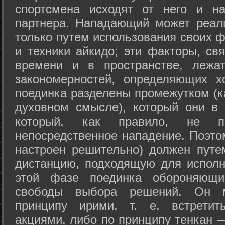
спортсмена исходят от него и на
партнера. Нападающий может реал
только путем использования своих 
и техники айкидо; эти факторы, св
времени и в пространстве, лежа
закономерностей, определяющих х
поединка разделены промежутком (ка
духовном смысле), который они в 
который, как правило, не по
непосредственное нападение. Поэто
настроен решительно) должен путе
дистанцию, подходящую для исполн
этой фазе поединка обороняющ
свободы выбора решений. Он м
принципу ирими, т. е. встретит
акциями, либо по принципу тенкан —