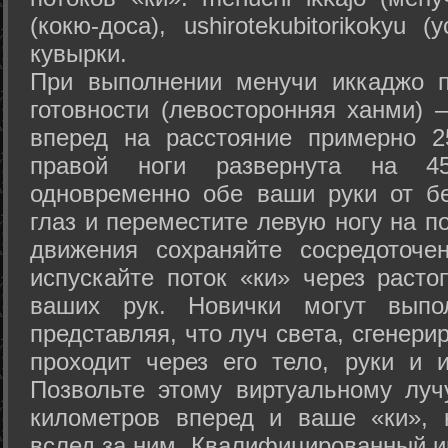
(кокю-доса), ushiro­tekubitori­kokyu 
кувырки.
При выполнении менучи иккаджо п
готовности (левосторонняя ханми) 
вперед на расстояние примерно 2
правой ноги развернута на 45
одновременно обе ваши руки от б
глаз и переместите левую ногу на п
движения сохраняйте сосредоточе
испускайте поток «ки» через раст
ваших рук. Новички могут выпол
представляя, что луч света, сгенери
проходит через его тело, руки и и
Позвольте этому виртуальному луч
километров вперед и ваше «ки», 
вслед за ним. Квалифицированный и