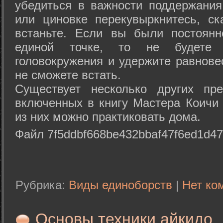
убедиться в важности поддержания
или циновке перекувыркнитесь, с
встаньте. Если вы были постоянн
единой точке, то не будете 
головокружения и удержите равнове
не сможете встать.
Существует несколько других пре
включенных в книгу Мастера Коичи 
из них можно практиковать дома.
Файл 7f5ddbf668be432bbaf47f6ed1d47
Рубрика:
Виды единоборств
|
Нет ко
Основы техники айкидо