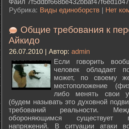
Файл 7f5ddbf668be432bbaf47f6ed1d47
Рубрика:
Виды единоборств
|
Нет ко
Общие требования к пе
Айкидо
26.07.2010 | Автор:
admin
Если говорить вооб
человек обладает п
может, по своему ж
местоположение (физ
либо менять свои у
(будем называть это духовной подв
требований реальности. М
обороняющимся существует п
напряжений. В ситуации атаки в