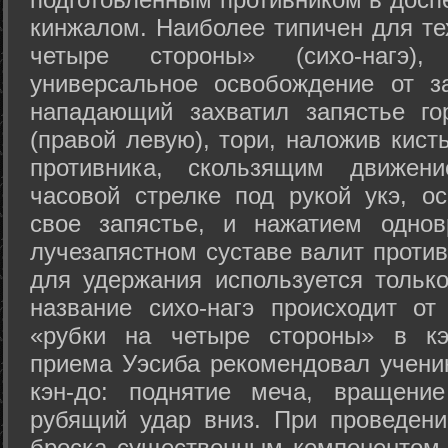
кинжалом. Наиболее типичен для те
четыре стороны» (сихо-нагэ)
универсальное освобождение от з
нападающий захватил запястье го
(правой левую), тори, наложив кист
противника, скользящим движени
часовой стрелке под рукой укэ, о
свое запястье, и нажатием одно
лучезапястном суставе валит против
для удержания используется только
название сихо-нагэ происходит от
«рубки на четыре стороны» в кэ
приема Уэсиба рекомендовал учен
кэн-до: поднятие меча, вращени
рубящий удар вниз. При проведен
броска существенным компонентом 