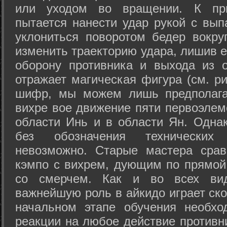
или уходом во вращении. К при
пытается нанести удар рукой с вып
уклониться поворотом бедер вокру
изменить траекторию удара, лишив е
оборону противника и выхода из 
отражает магическая фигура (см. ри
шифр, мы можем лишь предполагат
вихре вое движение пяти первоэлеме
области Инь и в области Ян. Одна
без обозначения технических
невозможно. Старые мастера срав
кэмпо с вихрем, дующим по прямой
со смерчем. Как и во всех вида
важнейшую роль в айкидо играет ско
начальном этапе обучения необхо
реакции на любое действие противн