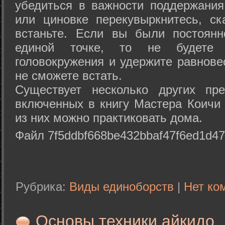
убедиться в важности поддержания
или циновке перекувыркнитесь, с
встаньте. Если вы были постоянн
единой точке, то не будете 
головокружения и удержите равнове
не сможете встать.
Существует несколько других пре
включенных в книгу Мастера Коичи 
из них можно практиковать дома.
Файл 7f5ddbf668be432bbaf47f6ed1d47
Рубрика:
Виды единоборств
|
Нет ко
Основы техники айкидо