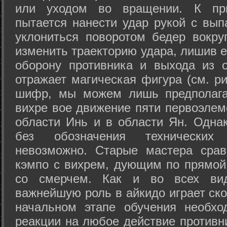
или уходом во вращении. К при
пытается нанести удар рукой с вып
уклониться поворотом бедер вокру
изменить траекторию удара, лишив е
оборону противника и выхода из 
отражает магическая фигура (см. ри
шифр, мы можем лишь предполагат
вихре вое движение пяти первоэлеме
области Инь и в области Ян. Одна
без обозначения технических
невозможно. Старые мастера срав
кэмпо с вихрем, дующим по прямой
со смерчем. Как и во всех вида
важнейшую роль в айкидо играет ско
начальном этапе обучения необхо
реакции на любое действие противн