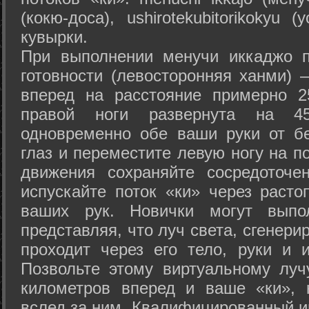
(кокю-доса), ushiro­tekubitori­kokyu 
кувырки.
При выполнении менучи иккаджо п
готовности (левосторонняя ханми) 
вперед на расстояние примерно 2
правой ноги развернута на 45
одновременно обе ваши руки от б
глаз и переместите левую ногу на п
движения сохраняйте сосредоточе
испускайте поток «ки» через раст
ваших рук. Новички могут выпол
представляя, что луч света, сгенери
проходит через его тело, руки и и
Позвольте этому виртуальному луч
километров вперед и ваше «ки», 
вслед за ним. Квалифицированный и