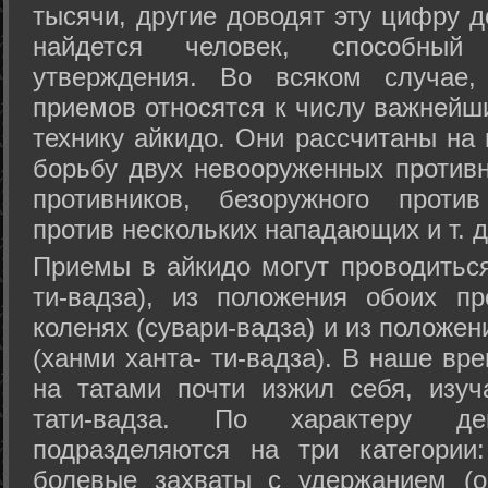
тысячи, другие доводят эту цифру д
найдется человек, способный
утверждения. Во всяком случае,
приемов относятся к числу важнейш
технику айкидо. Они рассчитаны на
борьбу двух невооруженных противн
противников, безоружного против
против нескольких нападающих и т. д
Приемы в айкидо могут проводиться
ти-вадза), из положения обоих п
коленях (сувари-вадза) и из положе
(ханми ханта- ти-вадза). В наше вр
на татами почти изжил себя, изу
тати-вадза. По характеру д
подразделяются на три категории: 
болевые захваты с удержанием (ос