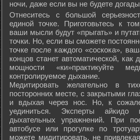
ночи, даже если вы не будете догады
Отнеситесь с большой серьезнос
единой точке. Приготовьтесь к том
ваши мысли будут «прыгать» и путат
точки. Но, если вы сможете постоян
точке после каждого «соскока», ваш
концов станет автоматической, как 
мощности «ки»практикуйте ме
контролируемое дыхание.
Медитировать желательно в тих
посторонних месте, с закрытыми гла
и вдыхая через нос. Но, к сожа
уединиться. Эксперты айкидо 
дыхательных упражнений. При по
автобусе или прогулке по тротуа
можете мидитировать, не привлека