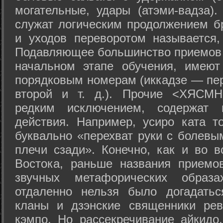
могательные, удары (атэми-вадза).
служат логическим продолжением бр
и уходов переворотом называется,
Подавляющее большинство приемов 
начальном этапе обучения, имеют
порядковым номерам (иккадзе — пер
второй и т. д.). Прочие <ХЯСМН
редким исключением, содержат 
действия. Например, усиро ката то
буквально «перехват руки с болевы
плечи сзади». Конечно, как и во в
Востока, раньше названия прием
звучных метафорических образ
отдаленно нельзя было догадатьс
кланы и дзэнские священники рев
кэмпо. Но рассекречивание айкидо,