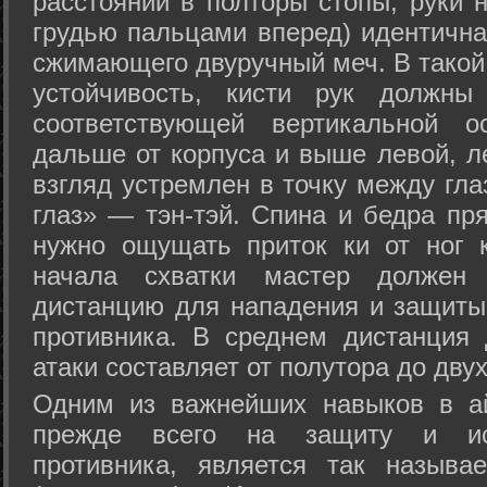
расстоянии в полторы стопы, руки 
грудью пальцами вперед) идентична
сжимающего двуручный меч. В такой
устойчивость, кисти рук должны
соответствующей вертикальной о
дальше от корпуса и выше левой, л
взгляд устремлен в точку между гла
глаз» — тэн-тэй. Спина и бедра пр
нужно ощущать приток ки от ног 
начала схватки мастер должен 
дистанцию для нападения и защиты 
противника. В среднем дистанция
атаки составляет от полутора до дву
Одним из важнейших навыков в ай
прежде всего на защиту и исп
противника, является так называ