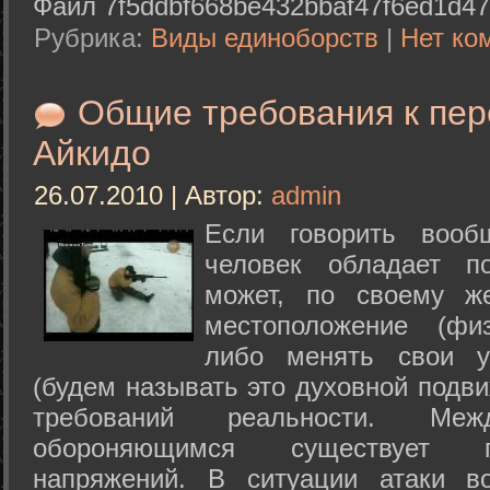
Файл 7f5ddbf668be432bbaf47f6ed1d47
Рубрика:
Виды единоборств
|
Нет ко
Общие требования к пе
Айкидо
26.07.2010 | Автор:
admin
Если говорить вооб
человек обладает п
может, по своему ж
местоположение (физ
либо менять свои у
(будем называть это духовной подв
требований реальности. М
обороняющимся существует п
напряжений. В ситуации атаки в