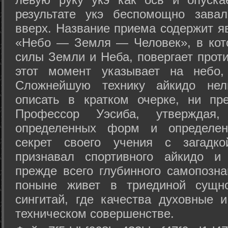
результате укэ беспомощно зава
вверх. Название приема содержит я
«Небо — Земля — Человек», в кото
силы Земли и Неба, повергает проти
этот момент указывает на небо,
Сложнейшую технику айкидо нел
описать в кратком очерке, ни пр
Профессор Уэсиба, утверждая
определенных форм и определенн
секрет своего учения с загадк
признавал спортивного айкидо и
прежде всего глубинного самопозна
поныне живет в триединой сущно
сингитай, где качества духовные 
техническом совершенстве.