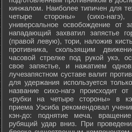
кинжалом. Наиболее типичен для те
четыре стороны» (сихо-нагэ)
универсальное освобождение от з
нападающий захватил запястье го
(правой левую), тори, наложив кист
противника, скользящим движени
часовой стрелке под рукой укэ, о
свое запястье, и нажатием одно
лучезапястном суставе валит против
для удержания используется только
название сихо-нагэ происходит от
«рубки на четыре стороны» в кэ
приема Уэсиба рекомендовал учен
кэн-до: поднятие меча, вращени
рубящий удар вниз. При проведен
броска существенным компонентом 