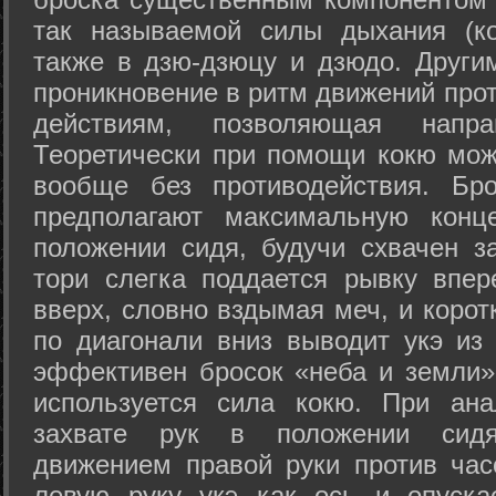
так называемой силы дыхания (ко
также в дзю-дзюцу и дзюдо. Други
проникновение в ритм движений прот
действиям, позволяющая напра
Теоретически при помощи кокю мож
вообще без противодействия. Бро
предполагают максимальную конц
положении сидя, будучи схвачен за
тори слегка поддается рывку впер
вверх, словно вздымая меч, и коро
по диагонали вниз выводит укэ из
эффективен бросок «неба и земли» (
используется сила кокю. При ан
захвате рук в положении сид
движением правой руки против час
левую руку укэ как ось и опуска