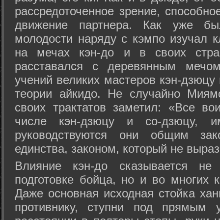
рассредоточенное зрение, способно
движение партнера. Как уже бы
молодости наряду с кэмпо изучал к
на мечах кэн-до и в своих стра
расставался с деревянным мечом 
учений великих мастеров кэн-дзюцу 
теории айкидо. Не случайно Миям
своих трактатов заметил: «Все вои
числе кэн-дзюцу и со-дзюцу, 
руководствуются они общим зак
единства, законом, который не выра
Влияние кэн-до сказывается не 
подготовке бойца, но и во многих 
Даже основная исходная стойка хан
противнику, ступни под прямым 