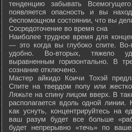
тенденцию забывать Всемогущего
появляется опасность и вы нахо
беспомощном состоянии, что вы дел
Сосредоточение во время сна
Наиболее трудное время для концен
— это когда вы глубоко спите. Во-
удобно. Во-вторых, тяжело у
выравненным горизонтально. В тр
сознание отключено.
Мастер айкидо Коичи Тохэй предл
Спите на твердом полу или жестко
Ляжьте на спину лицом вверх. В та
располагается вдоль одной линии. 
как уснуть, концентрируйтесь на е
ваш разум будет все больше «раб
будет непрерывно «течь» по ваше