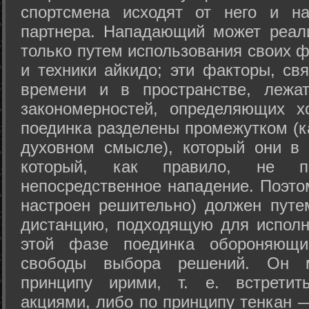
спортсмена исходят от него и на
партнера. Нападающий может реал
только путем использования своих 
и техники айкидо; эти факторы, св
времени и в пространстве, лежа
закономерностей, определяющих х
поединка разделены промежутком (ка
духовном смысле), который они в 
который, как правило, не по
непосредственное нападение. Поэто
настроен решительно) должен путе
дистанцию, подходящую для исполн
этой фазе поединка обороняющ
свободы выбора решений. Он м
принципу ирими, т. е. встретит
акциями, либо по принципу тенкан —