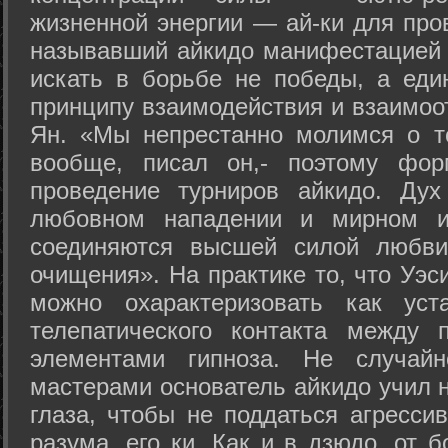
жизненной энергии — ай-ки для про
называвший айкидо манифестацией 
искать в борьбе не победы, а еди
принципу взаимодействия и взаимоо
Ян. «Мы непрестанно молимся о т
вообще, писал он,- поэтому фо
проведение турниров айкидо. Дух
любовном нападении и мирном ис
соединяются высшей силой любви
очищения». На практике то, что Уэ
можно охарактеризовать как уст
телепатического контакта между 
элементами гипноза. Не случай
мастерами основатель айкидо учил н
глаза, чтобы не поддаться агресси
разума, его ки. Как и в дзюдо, от 