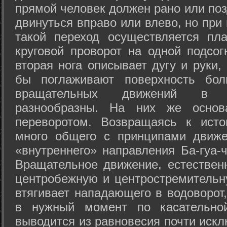
прямой человек должен рано или поз
двинуться вправо или влево, но пр
такой переход осуществляется пл
круговой проворот на одной подсог
вторая нога описывает дугу и руки,
бы поглаживают поверхность бол
вращательных движений в а
разнообразны. На них же осно
переворотом. Возвращаясь к ист
много общего с принципами движе
«внутреннего» направления Ба-гуа-
Вращательное движение, естественн
центробежную и центростремительн
втягивает нападающего в водоворот,
в нужный момент по касательной
выводится из равновесия почти иск