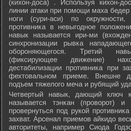
(кихон-доса) . Используя кихон-до
линии атаки при помощи маха бедер
ноги (сури-аси) по окружности
противника в невыгодное положен
навык называется ири-ми (вхожде
синхронизации рывка нападающе
обороняющегося. Третий на
(фиксирующее движение) на
дестабилизации противника при за
фехтовальном приеме. Внешне дв
подъем тяжелого меча и рубящий уда
Четвертый навык, дающий ключ к
называется тэнкан (проворот) и
провернуться под рукой противника
захват. Арсенал приемов айкидо ве
авторитеты, например Сиода Годз