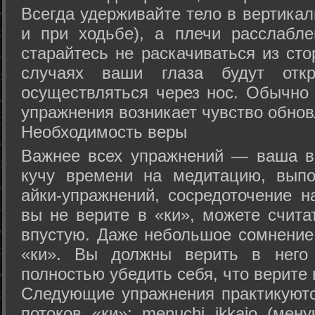
Всегда удерживайте тело в вертикал
и при ходьбе), а плечи расслабл
старайтесь не раскачиваться из сто
случаях ваши глаза будут отк
осуществляться через нос. Обычно 
упражнения возникает чувство обнов
Необходимость веры
Важнее всех упражнений — ваша в
кучу времени на медитацию, выпо
айки-упражнений, сосредоточение н
вы не верите в «ки», можете счита
впустую. Даже небольшое сомнение 
«ки». Вы должны верить в нег
полностью убедить себя, что верите 
Следующие упражнения практикуютс
потоков «ки»: menuchi ikkajo (мену