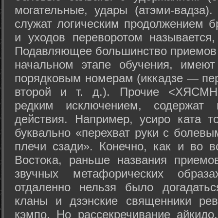
могательные, удары (атэми-вадза).
служат логическим продолжением бр
и уходов переворотом называется,
Подавляющее большинство приемов 
начальном этапе обучения, имеют
порядковым номерам (иккадзе — пер
второй и т. д.). Прочие <ХЯСМН
редким исключением, содержат 
действия. Например, усиро ката то
буквально «перехват руки с болевы
плечи сзади». Конечно, как и во в
Востока, раньше названия прием
звучных метафорических образ
отдаленно нельзя было догадатьс
кланы и дзэнские священники рев
кэмпо. Но рассекречивание айкидо,