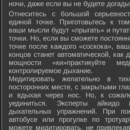
ночи, даже если вы не будете догады
Отнеситесь с большой серьезнос
единой точке. Приготовьтесь к том
ваши мысли будут «прыгать» и путат
точки. Но, если вы сможете постоян
точке после каждого «соскока», ваш
концов станет автоматической, как 
мощности «ки»практикуйте ме
контролируемое дыхание.
Медитировать желательно в тих
посторонних месте, с закрытыми гла
и вдыхая через нос. Но, к сожа
уединиться. Эксперты айкидо 
дыхательных упражнений. При по
автобусе или прогулке по тротуа
можете мидитировать, не привлека