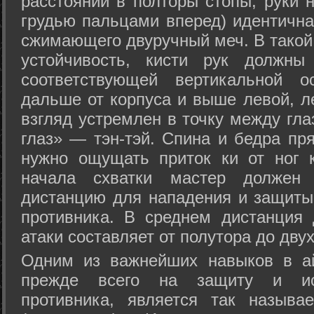
расстоянии в полторы стопы, руки 
грудью пальцами вперед) идентична
сжимающего двуручный меч. В такой
устойчивость, кисти рук должны
соответствующей вертикальной о
дальше от корпуса и выше левой, л
взгляд устремлен в точку между гла
глаз» — тэн-тэй. Спина и бедра пр
нужно ощущать приток ки от ног 
начала схватки мастер должен 
дистанцию для нападения и защиты 
противника. В среднем дистанция
атаки составляет от полутора до дву
Одним из важнейших навыков в ай
прежде всего на защиту и исп
противника, является так называ