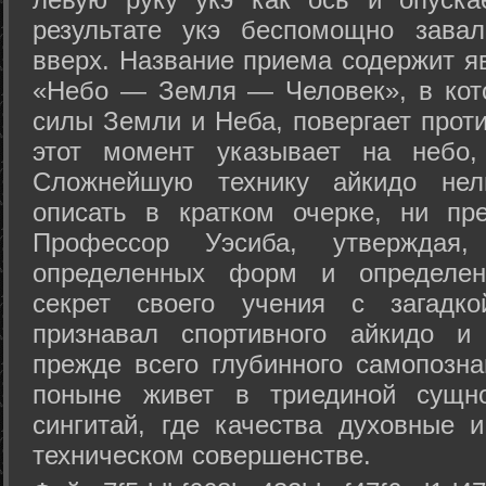
результате укэ беспомощно зава
вверх. Название приема содержит я
«Небо — Земля — Человек», в кото
силы Земли и Неба, повергает проти
этот момент указывает на небо,
Сложнейшую технику айкидо нел
описать в кратком очерке, ни пр
Профессор Уэсиба, утверждая
определенных форм и определенн
секрет своего учения с загадк
признавал спортивного айкидо и
прежде всего глубинного самопозна
поныне живет в триединой сущно
сингитай, где качества духовные 
техническом совершенстве.