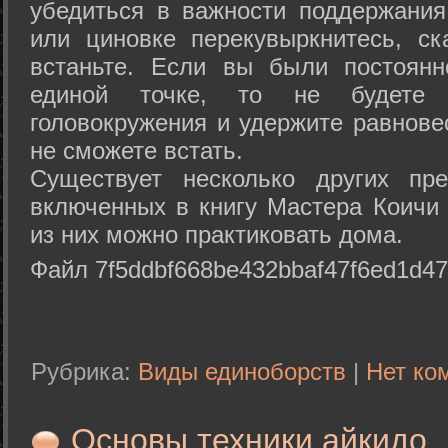
убедиться в важности поддержания
или циновке перекувыркнитесь, с
встаньте. Если вы были постоянн
единой точке, то не будете 
головокружения и удержите равнове
не сможете встать.
Существует несколько других пре
включенных в книгу Мастера Коичи 
из них можно практиковать дома.
Файл 7f5ddbf668be432bbaf47f6ed1d47
Рубрика:
Виды единоборств
|
Нет ко
Основы техники айкидо