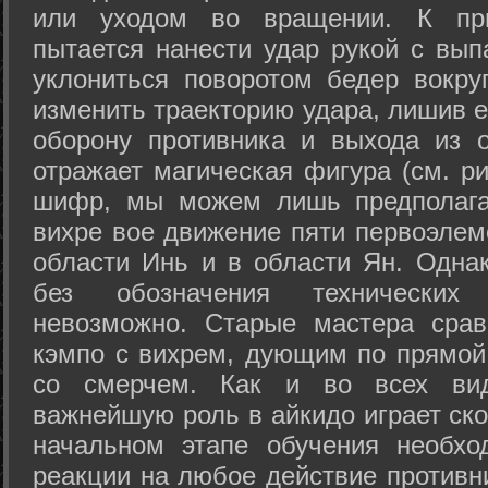
или уходом во вращении. К при
пытается нанести удар рукой с вып
уклониться поворотом бедер вокру
изменить траекторию удара, лишив е
оборону противника и выхода из 
отражает магическая фигура (см. ри
шифр, мы можем лишь предполагат
вихре вое движение пяти первоэлеме
области Инь и в области Ян. Одна
без обозначения технических
невозможно. Старые мастера срав
кэмпо с вихрем, дующим по прямой
со смерчем. Как и во всех вида
важнейшую роль в айкидо играет ско
начальном этапе обучения необхо
реакции на любое действие противн