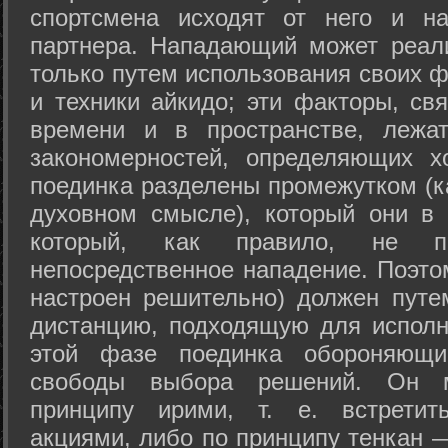
спортсмена исходят от него и на
партнера. Нападающий может реал
только путем использования своих 
и техники айкидо; эти факторы, св
времени и в пространстве, лежа
закономерностей, определяющих х
поединка разделены промежутком (ка
духовном смысле), который они в 
который, как правило, не по
непосредственное нападение. Поэто
настроен решительно) должен путе
дистанцию, подходящую для исполн
этой фазе поединка обороняющ
свободы выбора решений. Он м
принципу ирими, т. е. встретит
акциями, либо по принципу тенкан —