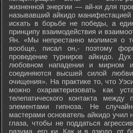
жизненной энергии — ай-ки для про
называвший айкидо манифестацией 
искать в борьбе не победы, а еди
принципу взаимодействия и взаимоо
Ян. «Мы непрестанно молимся о т
вообще, писал он,- поэтому фо
проведение турниров айкидо. Дух
любовном нападении и мирном ис
соединяются высшей силой любви
очищения». На практике то, что Уэ
можно охарактеризовать как уст
телепатического контакта между 
элементами гипноза. Не случай
мастерами основатель айкидо учил н
глаза, чтобы не поддаться агресси
разума, его ки. Как и в дзюдо, от 