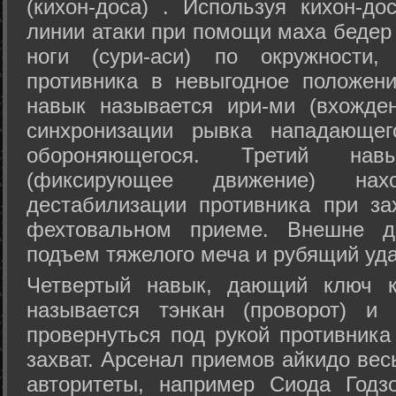
(кихон-доса) . Используя кихон-до
линии атаки при помощи маха бедер
ноги (сури-аси) по окружности
противника в невыгодное положен
навык называется ири-ми (вхожде
синхронизации рывка нападающе
обороняющегося. Третий на
(фиксирующее движение) на
дестабилизации противника при за
фехтовальном приеме. Внешне дв
подъем тяжелого меча и рубящий уда
Четвертый навык, дающий ключ к
называется тэнкан (проворот) и
провернуться под рукой противника
захват. Арсенал приемов айкидо ве
авторитеты, например Сиода Годз