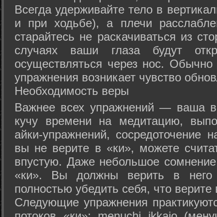
Всегда удерживайте тело в вертикал
и при ходьбе), а плечи расслабл
старайтесь не раскачиваться из сто
случаях ваши глаза будут отк
осуществляться через нос. Обычно 
упражнения возникает чувство обнов
Необходимость веры
Важнее всех упражнений — ваша в
кучу времени на медитацию, выпо
айки-упражнений, сосредоточение н
вы не верите в «ки», можете счита
впустую. Даже небольшое сомнение 
«ки». Вы должны верить в нег
полностью убедить себя, что верите 
Следующие упражнения практикуютс
потоков «ки»: menuchi ikkajo (мену