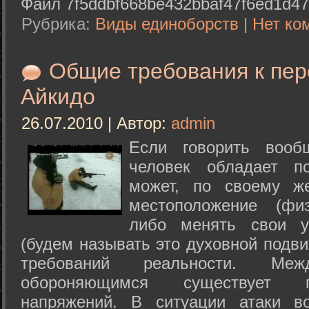
Файл 7f5ddbf668be432bbaf47f6ed1d47
Рубрика:
Виды единоборств
|
Нет ко
Общие требования к пе
Айкидо
26.07.2010 | Автор:
admin
Если говорить вооб
человек обладает п
может, по своему ж
местоположение (физ
либо менять свои у
(будем называть это духовной подв
требований реальности. М
обороняющимся существует п
напряжений. В ситуации атаки в