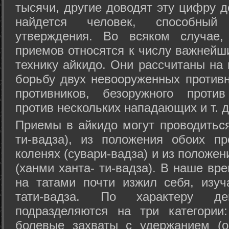
тысячи, другие доводят эту цифру д
найдется человек, способный
утверждения. Во всяком случае,
приемов относятся к числу важнейш
технику айкидо. Они рассчитаны на
борьбу двух невооруженных противн
противников, безоружного против
против нескольких нападающих и т. д
Приемы в айкидо могут проводиться
ти-вадза), из положения обоих п
коленях (сувари-вадза) и из положе
(ханми ханта- ти-вадза). В наше вр
на татами почти изжил себя, изу
тати-вадза. По характеру д
подразделяются на три категории: 
болевые захваты с удержанием (ос