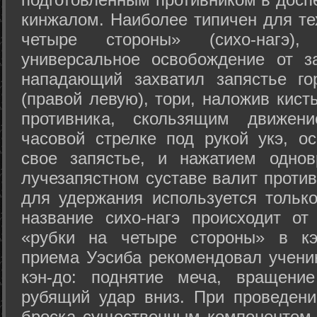
кинжалом. Наиболее типичен для те
четыре стороны» (сихо-нагэ)
универсальное освобождение от з
нападающий захватил запястье го
(правой левую), тори, наложив кист
противника, скользящим движени
часовой стрелке под рукой укэ, о
свое запястье, и нажатием одно
лучезапястном суставе валит против
для удержания используется только
название сихо-нагэ происходит от
«рубки на четыре стороны» в кэ
приема Уэсиба рекомендовал учен
кэн-до: поднятие меча, вращени
рубящий удар вниз. При проведен
броска существенным компонентом 