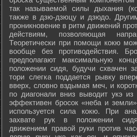
так называемой силы дыхания (ко
также в дзю-дзюцу и дзюдо. Други
проникновение в ритм движений прот
действиям, позволяющая напра
Теоретически при помощи кокю мож
вообще без противодействия. Бро
предполагают максимальную конц
положении сидя, будучи схвачен за
тори слегка поддается рывку впер
вверх, словно вздымая меч, и коро
по диагонали вниз выводит укэ из
эффективен бросок «неба и земли» (
используется сила кокю. При ан
захвате рук в положении сид
движением правой руки против час
левую руку укэ как ось и опуска