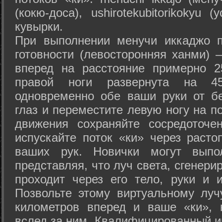
(кокю-доса), ushiro­tekubitori­kokyu 
кувырки.
При выполнении менучи иккаджо п
готовности (левосторонняя ханми) 
вперед на расстояние примерно 2
правой ноги развернута на 45
одновременно обе ваши руки от б
глаз и переместите левую ногу на п
движения сохраняйте сосредоточе
испускайте поток «ки» через раст
ваших рук. Новички могут выпол
представляя, что луч света, сгенери
проходит через его тело, руки и и
Позвольте этому виртуальному луч
километров вперед и ваше «ки», 
вслед за ним. Квалифицированный и