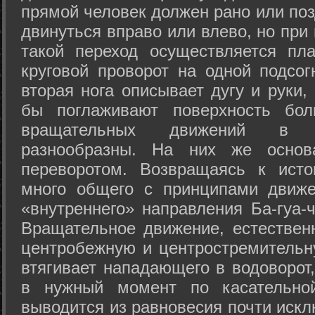
прямой человек должен рано или поз
двинуться вправо или влево, но пр
такой переход осуществляется пл
круговой проворот на одной подсог
вторая нога описывает дугу и руки,
бы поглаживают поверхность бол
вращательных движений в а
разнообразны. На них же осно
переворотом. Возвращаясь к ист
много общего с принципами движе
«внутреннего» направления Ба-гуа-
Вращательное движение, естественн
центробежную и центростремительн
втягивает нападающего в водоворот,
в нужный момент по касательной
выводится из равновесия почти иск