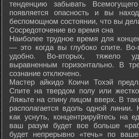
тенденцию забывать Всемогущего
появляется опасность и вы нахо
беспомощном состоянии, что вы дел
Сосредоточение во время сна
Наиболее трудное время для концен
— это когда вы глубоко спите. Во-
удобно. Во-вторых, тяжело у
выравненным горизонтально. В тр
сознание отключено.
Мастер айкидо Коичи Тохэй предл
Спите на твердом полу или жестко
Ляжьте на спину лицом вверх. В та
располагается вдоль одной линии. 
как уснуть, концентрируйтесь на е
ваш разум будет все больше «раб
будет непрерывно «течь» по ваше