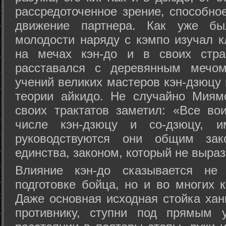
рассредоточенное зрение, способно
движение партнера. Как уже бы
молодости наряду с кэмпо изучал к
на мечах кэн-до и в своих стра
расставался с деревянным мечом 
учений великих мастеров кэн-дзюцу 
теории айкидо. Не случайно Миям
своих трактатов заметил: «Все вои
числе кэн-дзюцу и со-дзюцу, 
руководствуются они общим зак
единства, законом, который не выра
Влияние кэн-до сказывается не 
подготовке бойца, но и во многих 
Даже основная исходная стойка хан
противнику, ступни под прямым 