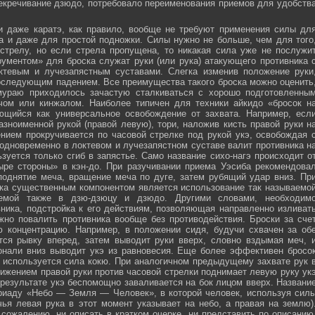
секречивание дзюдо, потребовало переименования приемов для удобств
и даже каратэ, как правило, вообще не требуют применения силы дл
а и даже для простой подножки. Силы нужно не больше, чем для того
стрелу, но если стрела пропущена, то никакая сила уже не послужи
ументом» для броска служат руки (или рука) атакующего противника 
тевым и лучезапястным суставами. Слегка изменив положение руки
оследующим падением. Все преимущества такого броска можно оценить
мураю приходилось зачастую сталкиваться с хорошо подготовленны
ечом или кинжалом. Наиболее типичен для техники айкидо «бросок н
яющийся как универсальное освобождение от захвата. Например, есл
зноименной рукой (правой левую), тори, наложив кисть правой руки н
нием прокручивается по часовой стрелке под рукой укэ, освобождая 
 одновременно в локтевом и лучезапястном суставе валит противника н
зуется только сгиб в запястье. Само название сихо-нагэ происходит о
ыре стороны» в кэн-до. При разучивании приема Уэсиба рекомендова
поднятие меча, вращение меча по дуге, затем рубящий удар вниз. Пр
ка существенным компонентом является использование так называемо
зуемой также в дзю-дзюцу и дзюдо. Другими словами, необходим
ника, подстройка к его действиям, позволяющая направленно изливат
жно повалить противника вообще без противодействия. Броски за сче
ю концентрацию. Например, в положении сидя, будучи схвачен за об
ется рывку вперед, затем выводит руки вверх, словно вздымая меч, 
онали вниз выводит укэ из равновесия. Еще более эффективен бросо
же используется сила кокю. При аналогичном предыдущему захвате рук 
жением правой руки против часовой стрелки поднимает левую руку ук
 результате укэ беспомощно заваливается на бок лицом вверх. Названи
риаду «Небо — Земля — Человек», в которой человек, используя сил
чья левая рука в этот момент указывает на небо, а правая на землю)
сожалению, ни описать в кратком очерке, ни представить по описанию