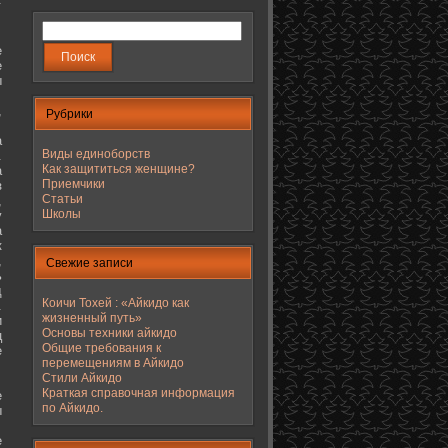
е
е
ы
,
Рубрики
а
Виды единоборств
.
Как защититься женщине?
а
Приемчики
з
Статьи
,
Школы
у
а
к
,
Свежие записи
ь
д
Коичи Тохей : «Айкидо как
.
жизненный путь»
и
Основы техники айкидо
ц
Общие требования к
е
перемещениям в Айкидо
Стили Айкидо
Краткая справочная информация
е
по Айкидо.
ы
е