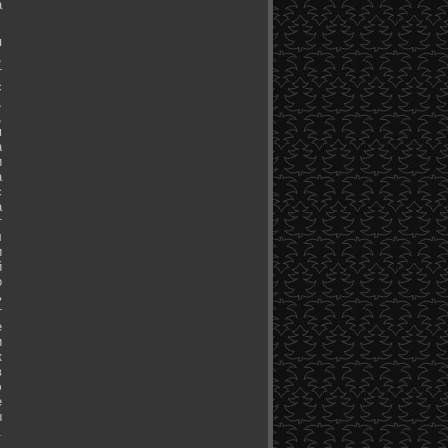
а
я
,
т
с
,
,
м
а
и
а
с
а
т
л
и
й
о
ь
т
е
и
к
в
э
е
ы
.
.