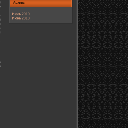
н
Архивы
е
у
Июль 2010
-
Июнь 2010
и
н
а
я
-
,
а
о
,
.