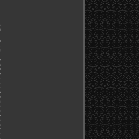
,
в
и
ы
с
я
.
о
а
ы
о
ь
ь
ю
о
о
я
в
я
о
в
а
т
е
а