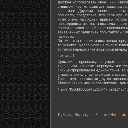
должен использовать свое «ки». Иногд
слишком крепко сжимает ваши запяс
запястьев. Другими словами, ваши м
проблему, представив, что партнера не
кокю очень наглядный пример, которы
проведении этого теста позвольте партн
сопротивлялся вашей силе насколько м
захваченных запястьях попытайтесь сил
на месте.
Затем в том же самом положении, предс
то объекта, удаленного на многие кил
то легко переместите ваши руки вперед
Техника 1
Кувырки — превосходное упражнение, 
траве или циновке перекувыркните
сконцентрированы на единой точке, то
в противном случае не сможете встать.
Существует несколько других превосх
Многие из них можно практиковать дома
Файл 7f5ddbf668be432bbaf47f6ed1d47c4b
Рубрика:
Виды единоборств
|
Нет комме