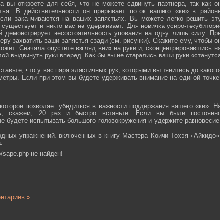
а вы откроете для себя, что не можете сдвинуть партнера, так как о
тья. В действительности он прерывает поток вашего «ки» в район
ысли заканчиваются на ваших запястьях. Вы можете легко решить эт
 существует и никто вас не удерживает. Для новичка усиро-текубитори
й демонстрирует несостоятельность упования на одну лишь силу. Пр
еру захватить ваши запястья сзади (см. рисунки). Скажите ему, чтобы о
ожет. Сначала опустите взгляд вниз на руки и, сконцентрировавшись н
ой выдвинуть руки вперед. Как бы вы не старались ваши руки останутс
тавьте, что у вас пара эластичных рук, которыми вы тянитесь до какого
ометры. Если при этом вы будете удерживать внимание на единой точке
.
которое позволяет убедиться в важности поддержания вашего «ки». Н
сь, скажем, 20 раз и быстро встаньте. Если вы были постоянн
 не будете испытывать большого головокружения и удержите равновесие
одных упражнений, включенных в книгу Мастера Коичи Тохэя «Айкидо»
.
/sape.php не найден!
нтариев »