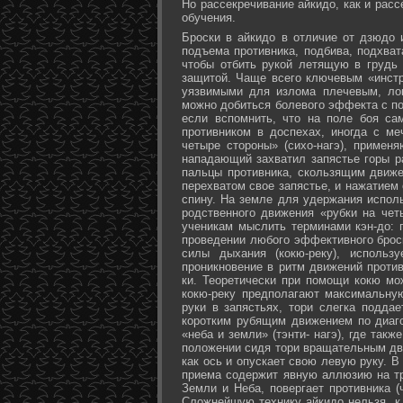
Но рассекречивание айкидо, как и рас
обучения.
Броски в айкидо в отличие от дзюдо 
подъема противника, подбива, подхват
чтобы отбить рукой летящую в грудь 
защитой. Чаще всего ключевым «инстр
уязвимыми для излома плечевым, лок
можно добиться болевого эффекта с п
если вспомнить, что на поле боя са
противником в доспехах, иногда с м
четыре стороны» (сихо-нагэ), примен
нападающий захватил запястье горы ра
пальцы противника, скользящим движе
перехватом свое запястье, и нажатием
спину. На земле для удержания исполь
родственного движения «рубки на чет
ученикам мыслить терминами кэн-до: 
проведении любого эффективного брос
силы дыхания (кокю-реку), исполь
проникновение в ритм движений против
ки. Теоретически при помощи кокю мо
кокю-реку предполагают максимальну
руки в запястьях, тори слегка подда
коротким рубящим движением по диаг
«неба и земли» (тэнти- нагэ), где так
положении сидя тори вращательным дви
как ось и опускает свою левую руку. В
приема содержит явную аллюзию на т
Земли и Неба, повергает противника (
Сложнейшую технику айкидо нельзя, к 