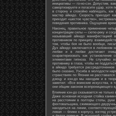
инициативы — го-но-сэн. Допустим, ва
самортизируете и погасите удар, хотя 
в сторону и спокойно наблюдать, как
мастер айкидо. Скорость приходит ка
приходит «шестое чувство», экстремал
поведения противника. Ощущение време
Наконец, правильное применение четы
концентрации силы — сютю-реку и соср
называвший айкидо манифестацией в
противником по принципу взаимодейст
том, чтобы боя не было вообще, писа
Дух айкидо заключается в любовном н
любви и в любви достигают очище
охарактеризовать как установление 
элементами гипноза. Не случайно в
противнику в глаза, чтобы не поддаться
в айкидо требуется рассредоточенное 
было сказано, Уэсиба в молодости нар
странствиях по Японии не расставался 
дзюцу и кэн-до мы находим и в теор
заметил: «Все воинские искусства, в 
они общим законом всепроницающего ед
Влияние кэн-до сказывается не только 
Даже основная исходная стойка ханми-г
на расстоянии в полторы стопы, руки
фехтовальщика, сжимающего двуручный 
находиться на линии, соответствующей
левая — ближе к корпусу, взгляд устре
и бедра прямые. В исходной стойке н