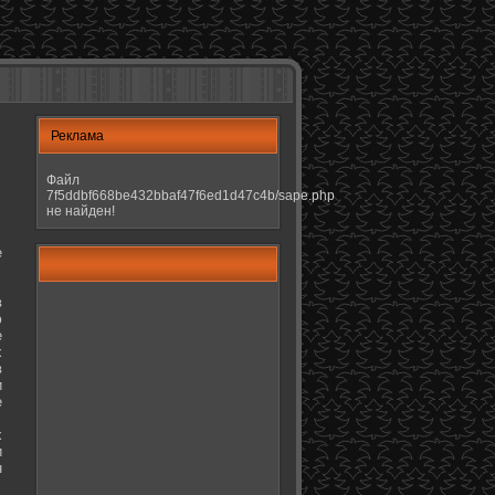
Реклама
Файл
7f5ddbf668be432bbaf47f6ed1d47c4b/sape.php
не найден!
е
в
ю
е
х
в
и
е
х
и
н