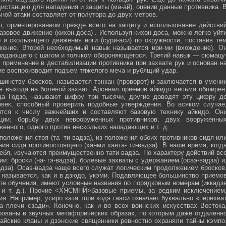
истанцию для нападения и защиты (ма-ай), оценив данные противника. 
ной атаки составляет от полутора до двух метров.
, ориентированном прежде всего на защиту и использование действи
азовое движение (кихон-доса) . Используя кихон-доса, можно легко уйт
и скользящего движения ноги (сури-аси) по окружности, поставив те
жение. Второй необходимый навык называется ири-ми (вхождение). О
падающего с шагом и толчком обороняющегося. Третий навык — сюмацу
применение в дестабилизации противника при захвате рук и основан н
е воспроизводит подъем тяжелого меча и рубящий удар.
инству бросков, называется тэнкан (проворот) и заключается в умени
я выхода на болевой захват. Арсенал приемов айкидо весьма обширен
да Годзо, называют цифру три тысячи, другие доводят эту цифру д
овек, способный проверить подобные утверждения. Во всяком случае
ятся к числу важнейших и составляют базовую технику айкидо. Он
ции: борьбу двух невооруженных противников, двух вооруженны
женного, одного против нескольких нападающих и т. д.
положения стоя (та- ти-вадза), из положения обоих противников сидя ил
ния сидя противостоящего (ханми ханта- ти-вадза). В наше время, когд
ебя, изучаются преимущественно тати-вадза. По характеру действий вс
и: броски (на- гэ-вадза), болевые захваты с удержанием (осаэ-вадза) и
адза). Осаэ-вадза чаще всего служат логическим продолжением бросков
 называется, как и в дзюдо, укэми. Подавляющее большинство приемо
пе обучения, имеют условные названия по порядковым номерам (иккадз
 и т. д.). Прочие <ХЯСМНЙ>базовые приемы, за редким исключением
я. Например, усиро ката тори кодэ гаэси означает буквально «перехва
 плечи сзади». Конечно, как и во всех воинских искусствах Востока
ованы в звучных метафорических образах, по которым даже отдаленн
айские кланы и дзэнские священники ревностно охраняли тайны кэмпо