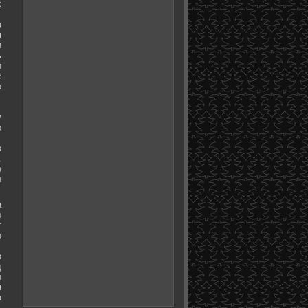
х
в
я
и
ь
и
с
о
у
о
з
.
е
ы
а
о
т
о
з
д
ы
м
з
.