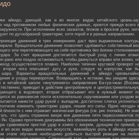
идо
ики айкидо, дающей, как и во многих видах китайского цюань-шу
о над противником любых физических данных, кроется прежде всего 
окружности. При исполнении всех захватов, блоков и бросков руки, ног
дуют по дугообразной траектории, хотя порой и в разных направлениях.
 проекция движений в трех измерениях даст ярко выраженные контур
пирали. Вращательное движение позволяет «добавить» собственный ве
ющего или перетягивающего на себя противника без боязни столкновени
удара. За счет вращения достигается быстрый уход с линии атаки
н рано или поздно остановиться, чтобы двинуться вправо или влево, н
еход осуществляется плавно. Наиболее типичен круговой проворот н
м вторая нога описывает дугу и руки, следуя за корпусом, как б
о шара. Варианты вращательных движений в айкидо чрезвычайн
дения и уходы переворотом. Возвращаясь к истокам, мы увидим здес
 в китайской школе «внутреннего» направления Ба-гуа-чжан (Восем
стественно, приводит в действие центробежную и центростремительну
адающего в водоворот, вторая отбрасывает его в нужный момент п
дится из равновесия почти исключительно скручиванием или уходом в
пытается нанести удар рукой с выпадом, достаточно слегка уклонитьс
 толчком изменить траекторию удара, лишив его силы. Идею «входа» 
й близости с ним отражает магическая фигура (см. рис monada). Не зна
ать, что здесь отражено вихре вое движение пяти первоэлементов п
ти Ян. Однако прочтение диаграммы без обозначения технических приемо
ера сравнивали простой удар в кэмпо с вихрем, дующим по прямой, 
и во всех видах воинских искусств, важнейшую роль в айкидо играе
ном этапе обучения необходимо добиться быстрой реакции на любо
мая нормальная скорость. Следующий этап — опережение для перехват