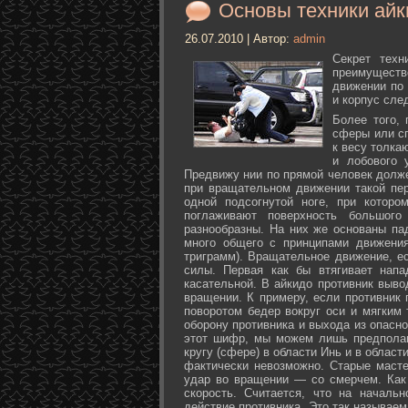
Основы техники айк
26.07.2010 | Автор:
admin
Секрет техн
преимуществ
движении по 
и корпус сле
Более того,
сферы или с
к весу толка
и лобового 
Предвижу нии по прямой человек долже
при вращательном движении такой пер
одной подсогнутой ноге, при которо
поглаживают поверхность большог
разнообразны. На них же основаны па
много общего с принципами движения
триграмм). Вращательное движение, е
силы. Первая как бы втягивает нап
касательной. В айкидо противник выво
вращении. К примеру, если противник 
поворотом бедер вокруг оси и мягким
оборону противника и выхода из опасно
этот шифр, мы можем лишь предполаг
кругу (сфере) в области Инь и в облас
фактически невозможно. Старые маст
удар во вращении — со смерчем. Как 
скорость. Считается, что на началь
действие противника. Это так называе