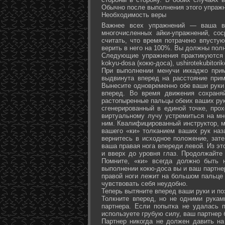
Обычно после выполнения этого упражн
Необходимость веры
Важнее всех упражнений — ваша ве
многочисленных айки-упражнений, со
считать, что время потрачено впусту
верить в него на 100%. Вы должны полн
Следующие упражнения практикуются в
kokyu-dosa (кокю-доса), ushiro­tekubitori
При выполнении менучи иккаджо прим
выдвинута вперед на расстояние прим
Вынесите одновременно обе ваши руки 
вперед. Во время движения сохраняй
растопыренные пальцы обеих ваших рук.
сгенерированный в единой точке, прох
виртуальному лучу устремиться на мн
ним. Квалифицированный инструктор, м
вашего «ки» толканием ваших рук наз
вернитесь в исходное положение, зате
ваша правая нога впереди левой. Из э
и вверх до уровня глаз. Продолжайте
Помните, «ки» всегда должно быть 
выполнении кокю-доса вы и ваш партне
правой ноги лежит на большом пальце л
чувствовать себя неудобно.
Теперь вытяните вперед ваши руки и поз
Толкните вперед, но не одними рука
партнера. Если попытка не удалась п
используете грубую силу, ваш партнер
Партнер никогда не должен давить н