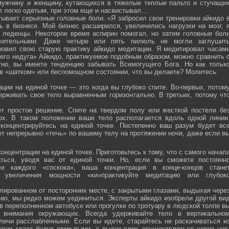
мужчину и женщину, кутающихся в тяжелые теплые пальто и стучащи
ел легко одетым, при этом еще и насвистывал…
тывает серьезные головные боли. «Я забросил свои тренировки айкидо 
ь в бизнесе. Мой бизнес расширился, увеличились нагрузки на мозг, 
о леденцы. Некоторое время аспирин помогал, но затем головные бол
жительными. Даже четыре или пять пилюль не могли заглушит
новил свою старую практику айкидо медитации. Я медитировал часам
оего недуга» Айкидо, практикуемое подобным образом, можно сравнить 
тно, вы имеете тенденцию забывать Всемогущего Бога. Но как тольк
 в «шатком» или беспомощном состоянии, что вы делаете? Молитесь.
ции на единой точке — это когда вы глубоко спите. Во-первых, потом
ерживать свое тело выравненным горизонтально. В третьих, потому чт
ет простое решение. Спите на твердом полу или жесткой постели бе
рх. В таком положении ваше тело располагается вдоль одной линии
 концентрируйтесь на единой точке. Постепенно ваш разум будет вс
ет непрерывно «течь» по вашему телу на протяжении ночи, даже если в
онцентрации на единой точке. Приготовьтесь к тому, что с самого начал
ться, уводя вас от единой точки. Но, если вы сможете постоянн
е каждого «соскока», ваша концентрация в конце-концов стане
я увеличения мощности «ки»практикуйте медитацию или глубок
лированном от посторонних месте, с закрытыми глазами, выдыхая чере
нию, мы редко можем уединиться. Эксперты айкидо изобрели другой ви
в переполненном автобусе или прогулке по тротуару в людской толпе в
я внимания окружающих. Всегда удерживайте тело в вертикально
плечи расслабленными. Если вы идете, старайтесь не раскачиваться и
ваши глаза будут открытыми, а выдох-вдох осуществляться через нос