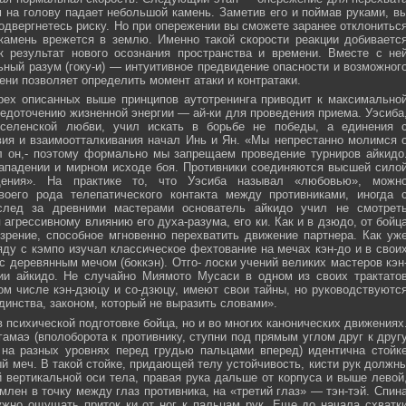
м на голову падает небольшой камень. Заметив его и поймав руками, в
подвергнетесь риску. Но при опережении вы сможете заранее отклонитьс
 камень врежется в землю. Именно такой скорости реакции добиваетс
к результат нового осознания пространства и времени. Вместе с не
ьный разум (гоку-и) — интуитивное предвидение опасности и возможног
ни позволяет определить момент атаки и контратаки.
рех описанных выше принципов аутотренинга приводит к максимально
едоточению жизненной энергии — ай-ки для проведения приема. Уэсиба
селенской любви, учил искать в борьбе не победы, а единения 
вия и взаимоотталкивания начал Инь и Ян. «Мы непрестанно молимся 
л он,- поэтому формально мы запрещаем проведение турниров айкидо
ападении и мирном исходе боя. Противники соединяются высшей сило
ния». На практике то, что Уэсиба называл «любовью», можн
своего рода телепатического контакта между противниками, иногда 
след за древними мастерами основатель айкидо учил не смотрет
 агрессивному влиянию его духа-разума, его ки. Как и в дзюдо, от бойц
зрение, способное мгновенно перехватить движение партнера. Как уж
яду с кэмпо изучал классическое фехтование на мечах кэн-до и в свои
с деревянным мечом (боккэн). Отго- лоски учений великих мастеров кэн
ии айкидо. Не случайно Миямото Мусаси в одном из своих трактато
том числе кэн-дзюцу и со-дзюцу, имеют свои тайны, но руководствуютс
инства, законом, который не выразить словами».
в психической подготовке бойца, но и во многих канонических движениях
амаэ (вполоборота к противнику, ступни под прямым углом друг к друг
 на разных уровнях перед грудью пальцами вперед) идентична стойк
меч. В такой стойке, придающей телу устойчивость, кисти рук должн
 вертикальной оси тела, правая рука дальше от корпуса и выше левой
млен в точку между глаз противника, на «третий глаз» — тэн-тэй. Спин
ужно ощущать приток ки от ног к пальцам рук. Еще до начала схватк