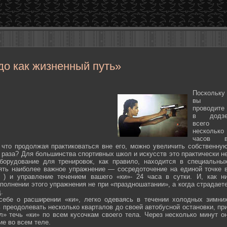
до как жизненный путь»
Поскольку
вы
проводите
в додз
всего
несколько
часов 
 что продолжая практиковаться вне его, можно увеличить собственну
 раза? Для большинства спортивных школ и искусств это практически н
борудование для тренировок, как правило, находится в специальны
ять наиболее важное упражнение — сосредоточение на единой точке 
ten ) и управление течением вашего «ки»- 24 часа в сутки. И, как н
полнении этого упражнения не при «праздношатании», а когда страдает
.
себе о расширении «ки», легко одеваясь в течении холодных зимни
 преодолевать несколько кварталов до своей автобусной остановки, пр
л» течь «ки» по всем кусочкам своего тела. Через несколько минут о
ие во всем теле.