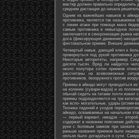
мастер должен правильно определить д
среднем дистанция до начала решитель
Одним из важнейших навыков в айкидо
противника, является так называемое б
с линии атаки при помощи маха бедер 
самым противника в невыгодное поло
заключается в синхронизации рывка на
доса (фиксирующее движение) находит 
фехтовальном приеме. Внешне движени
Четвертый навык, дающий ключ к больш
провернуться под рукой противника дл
Некоторые авторитеты, например Сио
десяти тысяч. Вряд ли найдется чел
около полутора сотен приемов относ
рассчитаны на всевозможные ситуа
противников, безоружного против воору
Приемы в айкидо могут проводиться из 
на коленях (сувари-вадза) и из положе
обычай сидеть на татами почти изжил с
приемы подразделяются на три категори
как вспо- могательные, удары (атэми-в
Техника падений и уходов переворотом
айкидо, осваиваемых на начальном эта
— первый вариант, никадзе — второй
содержат в названии пояснение действи
руки с болевым замком при захвате за
раньше названия приемов были зашифр
нельзя было догадаться о сути. Самур