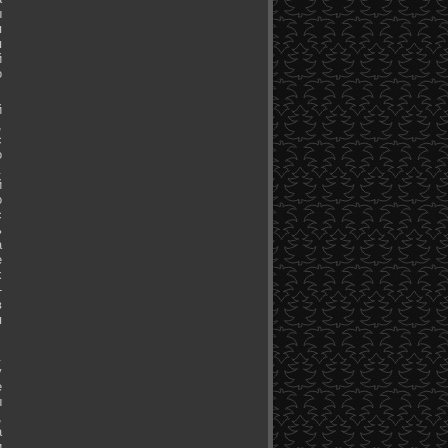
ы
я
я
й
о
й
,
с
о
.
й
о
с
ь
а
е
х
-
в
я
.
у
е
ы
,
а
и