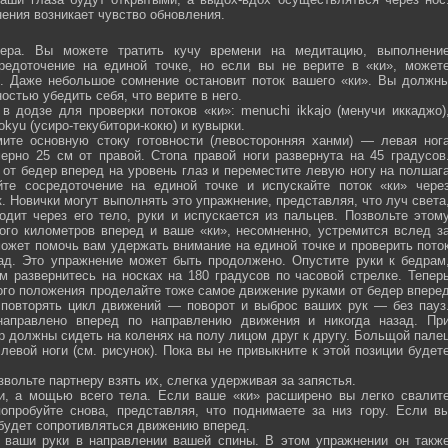
ения возникает чувство обновления.
ра. Вы можете тратить кучу времени на медитацию, выполнени
средоточение на единой точке, но если вы не верите в «ки», может
ю. Даже небольшое сомнение остановит поток вашего «ки». Вы должн
остью убедить себя, что верите в него.
 додзе для проверки потоков «ки»: menuchi ikkajo (менучи иккаджо)
­kokyu (усиро-текубитори-кокю) и кувырки.
ите основную стоку готовности (левосторонняя ханми) — левая ног
ерно 25 см от правой. Стопа правой ноги развернута на 45 градусов
от бедер вперед на уровень глаз и переместите левую ногу на полшаг
те сосредоточение на единой точке и испускайте поток «ки» чере
 Новички могут выполнять это упражнение, представляя, что луч света
одит через его тело, руки и испускается из пальцев. Позвольте этом
ого километров вперед и ваше «ки», несомненно, устремится вслед з
ожет помочь вам удержать внимание на единой точке и проверить пото
ад. Это упражнение может быть продолжено. Опустите руки к бедрам
м развернитесь на носках на 180 градусов по часовой стрелке. Тепер
того положения проделайте тоже самое движение руками от бедер впере
 повторять цикл движений — поворот и выброс ваших рук — без пауз
направлено вперед по направлению движения и никогда назад. Пр
р должны сидеть на коленях на полу лицом друг к другу. Больщой пале
евой ноги (см. рисунок). Пока вы не привыкните к этой позиции будет
вольте партнеру взять их, слегка удерживая за запястья.
ми, а мощью всего тела. Если ваше «ки» расширено вы легко свалит
опробуйте снова, представляя, что поднимаете за низ гору. Если в
 будет сопротивляться движению вперед.
а ваши руки в направлении вашей спины. В этом упражнении он такж