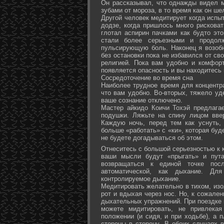
Он рассказывал, что однажды видел 
зубами от мороза, в то время как он ш
Другой человек медитирует когда испы
додзе, когда пришлось много рисковат
глотал аспирин пачками как будто эт
стали более серьезными и продол
пульсирующую боль. Наконец я возоб
без остановки пока не избавился от св
религией. Пока вам удобно и комфор
появляется опасность и вы находитесь
Сосредоточение во время сна
Наиболее трудное время для концентра
что вам удобно. Во-вторых, тяжело уд
ваше сознание отключено.
Мастер айкидо Коичи Тохэй предлага
подушки. Ляжьте на спину лицом вве
Каждую ночь, перед тем как уснуть,
больше «работать» с «ки», которая буд
не будете догадываться об этом.
Отнеситесь с большой серьезностью к к
ваши мысли будут «прыгать» и пута
возвращаться к единой точке посл
автоматической, как дыхание. Дл
контролируемое дыхание.
Медитировать желательно в тихом, изо
рот и вдыхая через нос. Но, к сожале
дыхательных упражнений. При поездке 
можете мидитировать, не привлека
положении (и сидя, и при ходьбе), а 
стороны в сторону. В обоих случаях 