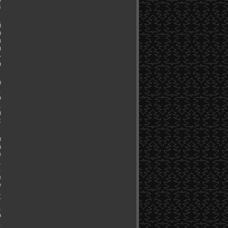
В
й
и
м
н
-
а
и
.
о
,
и
х
и
а
е
,
.
в
е
,
т
,
о
.