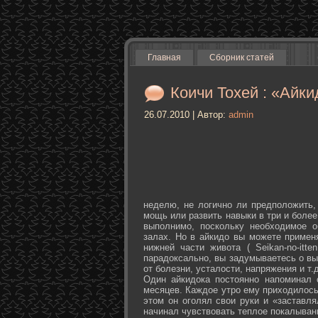
Главная
Сборник статей
Коичи Тохей : «Айки
26.07.2010 | Автор:
admin
неделю, не логично ли предположить,
мощь или развить навыки в три и более
выполнимо, поскольку необходимое о
залах. Но в айкидо вы можете примен
нижней части живота ( Seikan-­no-­it
парадоксально, вы задумываетесь о вы
от болезни, усталости, напряжения и т.д
Один айкидока постоянно напоминал 
месяцев. Каждое утро ему приходилось
этом он оголял свои руки и «заставля
начинал чувствовать теплое покалыван