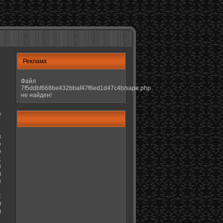
Реклама
Файл
7f5ddbf668be432bbaf47f6ed1d47c4b/sape.php
не найден!
е
в
ю
е
х
в
и
е
х
и
н