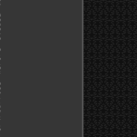
В
й
и
м
н
-
а
и
.
о
,
и
х
и
а
е
,
.
в
е
,
т
,
о
.