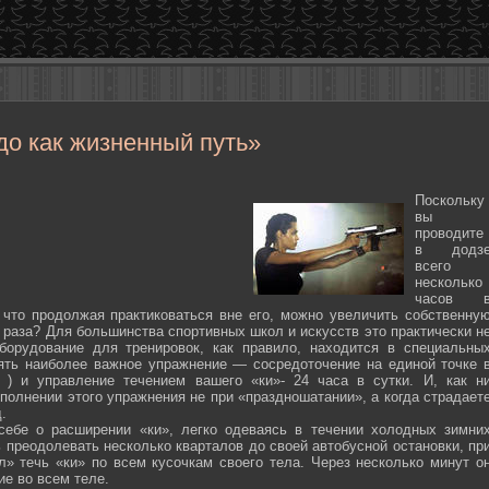
до как жизненный путь»
Поскольку
вы
проводите
в додз
всего
несколько
часов 
 что продолжая практиковаться вне его, можно увеличить собственну
 раза? Для большинства спортивных школ и искусств это практически н
борудование для тренировок, как правило, находится в специальны
ять наиболее важное упражнение — сосредоточение на единой точке 
ten ) и управление течением вашего «ки»- 24 часа в сутки. И, как н
полнении этого упражнения не при «праздношатании», а когда страдает
.
себе о расширении «ки», легко одеваясь в течении холодных зимни
 преодолевать несколько кварталов до своей автобусной остановки, пр
л» течь «ки» по всем кусочкам своего тела. Через несколько минут о
ие во всем теле.