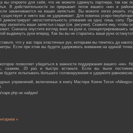
а вы откроете для себя, что не можете сдвинуть партнера, так как о
тья. В действительности он прерывает поток вашего «ки» в район
ысли заканчиваются на ваших запястьях. Вы можете легко решить эт
 существует и никто вас не удерживает. Для новичка усиро-текубитори
й демонстрирует несостоятельность упования на одну лишь силу. Пр
еру захватить ваши запястья сзади (см. рисунки). Скажите ему, чтобы о
ожет. Сначала опустите взгляд вниз на руки и, сконцентрировавшись н
ой выдвинуть руки вперед. Как бы вы не старались ваши руки останутс
тавьте, что у вас пара эластичных рук, которыми вы тянитесь до какого
ометры. Если при этом вы будете удерживать внимание на единой точке
.
которое позволяет убедиться в важности поддержания вашего «ки». Н
сь, скажем, 20 раз и быстро встаньте. Если вы были постоянн
 не будете испытывать большого головокружения и удержите равновесие
одных упражнений, включенных в книгу Мастера Коичи Тохэя «Айкидо»
.
/sape.php не найден!
нтариев »