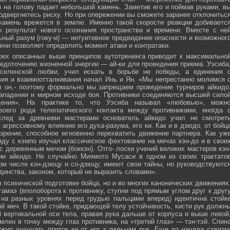
м на голову падает небольшой камень. Заметив его и поймав руками, в
подвергнетесь риску. Но при опережении вы сможете заранее отклонитьс
 камень врежется в землю. Именно такой скорости реакции добиваетс
к результат нового осознания пространства и времени. Вместе с не
ьный разум (гоку-и) — интуитивное предвидение опасности и возможног
ни позволяет определить момент атаки и контратаки.
рех описанных выше принципов аутотренинга приводит к максимально
едоточению жизненной энергии — ай-ки для проведения приема. Уэсиба
селенской любви, учил искать в борьбе не победы, а единения 
вия и взаимоотталкивания начал Инь и Ян. «Мы непрестанно молимся 
л он,- поэтому формально мы запрещаем проведение турниров айкидо
ападении и мирном исходе боя. Противники соединяются высшей сило
ния». На практике то, что Уэсиба называл «любовью», можн
своего рода телепатического контакта между противниками, иногда 
след за древними мастерами основатель айкидо учил не смотрет
 агрессивному влиянию его духа-разума, его ки. Как и в дзюдо, от бойц
зрение, способное мгновенно перехватить движение партнера. Как уж
яду с кэмпо изучал классическое фехтование на мечах кэн-до и в свои
с деревянным мечом (боккэн). Отго- лоски учений великих мастеров кэн
ии айкидо. Не случайно Миямото Мусаси в одном из своих трактато
том числе кэн-дзюцу и со-дзюцу, имеют свои тайны, но руководствуютс
инства, законом, который не выразить словами».
в психической подготовке бойца, но и во многих канонических движениях
амаэ (вполоборота к противнику, ступни под прямым углом друг к друг
 на разных уровнях перед грудью пальцами вперед) идентична стойк
меч. В такой стойке, придающей телу устойчивость, кисти рук должн
 вертикальной оси тела, правая рука дальше от корпуса и выше левой
млен в точку между глаз противника, на «третий глаз» — тэн-тэй. Спин
ужно ощущать приток ки от ног к пальцам рук. Еще до начала схватк