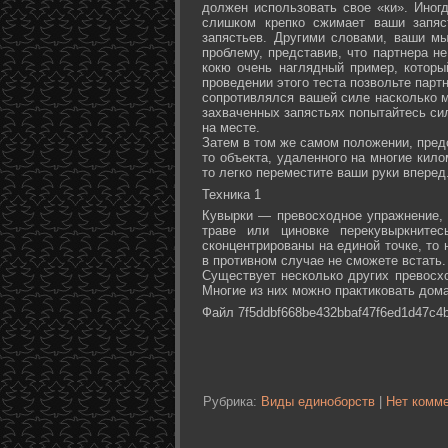
должен использовать свое «ки». Иногд
слишком крепко сжимает ваши запяс
запястьев. Другими словами, ваши м
проблему, представив, что партнера не
кокю очень наглядный пример, которы
проведении этого теста позвольте партн
сопротивлялся вашей силе насколько м
захваченных запястьях попытайтесь сил
на месте.
Затем в том же самом положении, предс
то объекта, удаленного на многие кил
то легко переместите ваши руки вперед
Техника 1
Кувырки — превосходное упражнение, 
траве или циновке перекувыркните
сконцентрированы на единой точке, то
в противном случае не сможете встать.
Существует несколько других превосх
Многие из них можно практиковать дома
Файл 7f5ddbf668be432bbaf47f6ed1d47c4b
Рубрика:
Виды единоборств
|
Нет комме