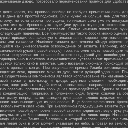
секречивание дзюдо, потребовало переименования приемов для удобств
и даже каратэ, как правило, вообще не требуют применения силы дл
а и даже для простой подножки. Силы нужно не больше, чем для того
стрелу, но если стрела пропущена, то никакая сила уже не послужи
ументом» для броска служат руки (или рука) атакующего противника 
тевым и лучезапястным суставами. Слегка изменив положение руки
оследующим падением. Все преимущества такого броска можно оценить
мураю приходилось зачастую сталкиваться с хорошо подготовленны
ечом или кинжалом. Наиболее типичен для техники айкидо «бросок н
яющийся как универсальное освобождение от захвата. Например, есл
зноименной рукой (правой левую), тори, наложив кисть правой руки н
нием прокручивается по часовой стрелке под рукой укэ, освобождая 
 одновременно в локтевом и лучезапястном суставе валит противника н
зуется только сгиб в запястье. Само название сихо-нагэ происходит о
ыре стороны» в кэн-до. При разучивании приема Уэсиба рекомендова
поднятие меча, вращение меча по дуге, затем рубящий удар вниз. Пр
ка существенным компонентом является использование так называемо
зуемой также в дзю-дзюцу и дзюдо. Другими словами, необходим
ника, подстройка к его действиям, позволяющая направленно изливат
жно повалить противника вообще без противодействия. Броски за сче
ю концентрацию. Например, в положении сидя, будучи схвачен за об
ется рывку вперед, затем выводит руки вверх, словно вздымая меч, 
онали вниз выводит укэ из равновесия. Еще более эффективен бросо
же используется сила кокю. При аналогичном предыдущему захвате рук 
жением правой руки против часовой стрелки поднимает левую руку ук
 результате укэ беспомощно заваливается на бок лицом вверх. Названи
риаду «Небо — Земля — Человек», в которой человек, используя сил
чья левая рука в этот момент указывает на небо, а правая на землю)
сожалению, ни описать в кратком очерке, ни представить по описанию