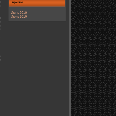
н
Архивы
е
у
Июль 2010
-
Июнь 2010
и
н
а
я
-
,
а
о
,
.