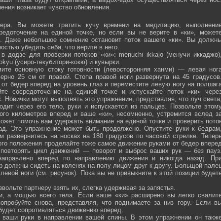
ения возникает чувство обновления.
ра. Вы можете тратить кучу времени на медитацию, выполнени
средоточение на единой точке, но если вы не верите в «ки», может
ю. Даже небольшое сомнение остановит поток вашего «ки». Вы должн
остью убедить себя, что верите в него.
 додзе для проверки потоков «ки»: menuchi ikkajo (менучи иккаджо)
­kokyu (усиро-текубитори-кокю) и кувырки.
ите основную стоку готовности (левосторонняя ханми) — левая ног
ерно 25 см от правой. Стопа правой ноги развернута на 45 градусов
от бедер вперед на уровень глаз и переместите левую ногу на полшаг
те сосредоточение на единой точке и испускайте поток «ки» чере
 Новички могут выполнять это упражнение, представляя, что луч света
одит через его тело, руки и испускается из пальцев. Позвольте этом
ого километров вперед и ваше «ки», несомненно, устремится вслед з
ожет помочь вам удержать внимание на единой точке и проверить пото
ад. Это упражнение может быть продолжено. Опустите руки к бедрам
м развернитесь на носках на 180 градусов по часовой стрелке. Тепер
того положения проделайте тоже самое движение руками от бедер впере
 повторять цикл движений — поворот и выброс ваших рук — без пауз
направлено вперед по направлению движения и никогда назад. Пр
р должны сидеть на коленях на полу лицом друг к другу. Больщой пале
евой ноги (см. рисунок). Пока вы не привыкните к этой позиции будет
вольте партнеру взять их, слегка удерживая за запястья.
ми, а мощью всего тела. Если ваше «ки» расширено вы легко свалит
опробуйте снова, представляя, что поднимаете за низ гору. Если в
 будет сопротивляться движению вперед.
а ваши руки в направлении вашей спины. В этом упражнении он такж