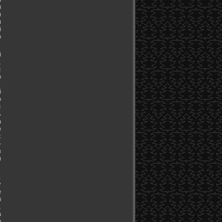
ы
я
я
й
о
й
,
с
о
.
й
о
с
ь
а
е
х
-
в
я
.
у
е
ы
,
а
и