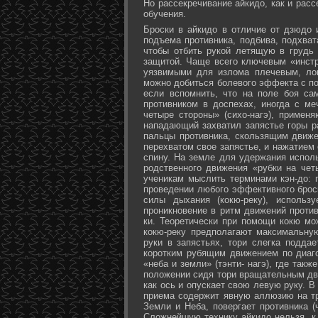
Но рассекречивание айкидо, как и рас
обучения.
Броски в айкидо в отличие от дзюдо 
подъема противника, подбива, подхват
чтобы отбить рукой летящую в грудь 
защитой. Чаще всего ключевым «инстр
уязвимыми для излома плечевым, лок
можно добиться болевого эффекта с п
если вспомнить, что на поле боя са
противником в доспехах, иногда с м
четыре стороны» (сихо-нагэ), примен
нападающий захватил запястье горы ра
пальцы противника, скользящим движе
перехватом свое запястье, и нажатием
спину. На земле для удержания исполь
родственного движения «рубки на чет
ученикам мыслить терминами кэн-до: 
проведении любого эффективного брос
силы дыхания (кокю-реку), исполь
проникновение в ритм движений против
ки. Теоретически при помощи кокю мо
кокю-реку предполагают максимальну
руки в запястьях, тори слегка подда
коротким рубящим движением по диаг
«неба и земли» (тэнти- нагэ), где так
положении сидя тори вращательным дви
как ось и опускает свою левую руку. В
приема содержит явную аллюзию на т
Земли и Неба, повергает противника (
Сложнейшую технику айкидо нельзя, к 