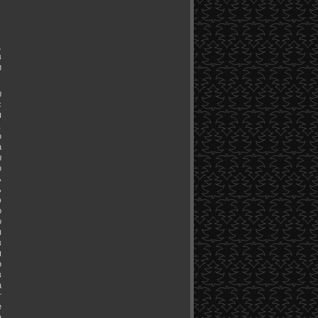
,
в
и
ы
с
я
.
о
а
ы
о
ь
ь
ю
о
о
я
в
я
о
в
а
т
е
а