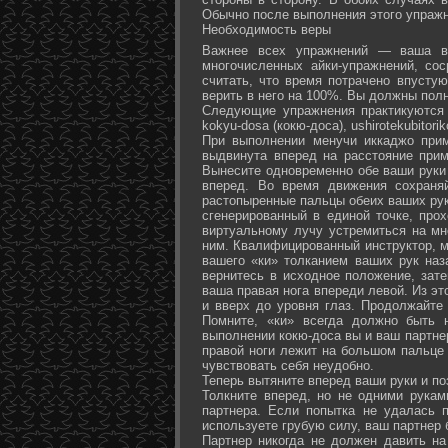
Обычно после выполнения этого упражн
Необходимость веры
Важнее всех упражнений — ваша ве
многочисленных айки-упражнений, со
считать, что время потрачено впусту
верить в него на 100%. Вы должны полн
Следующие упражнения практикуются в
kokyu-dosa (кокю-доса), ushiro­tekubitori
При выполнении менучи иккаджо прим
выдвинута вперед на расстояние прим
Вынесите одновременно обе ваши руки 
вперед. Во время движения сохраняй
растопыренные пальцы обеих ваших рук.
сгенерированный в единой точке, прох
виртуальному лучу устремиться на мн
ним. Квалифицированный инструктор, м
вашего «ки» толканием ваших рук наз
вернитесь в исходное положение, зате
ваша правая нога впереди левой. Из э
и вверх до уровня глаз. Продолжайте
Помните, «ки» всегда должно быть 
выполнении кокю-доса вы и ваш партне
правой ноги лежит на большом пальце л
чувствовать себя неудобно.
Теперь вытяните вперед ваши руки и поз
Толкните вперед, но не одними рука
партнера. Если попытка не удалась п
используете грубую силу, ваш партнер
Партнер никогда не должен давить н