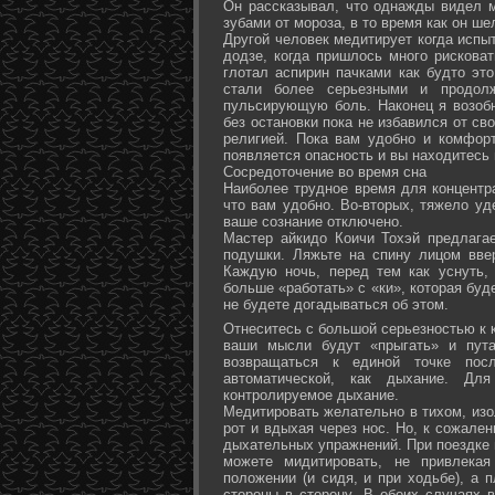
Он рассказывал, что однажды видел 
зубами от мороза, в то время как он ш
Другой человек медитирует когда испы
додзе, когда пришлось много рисковат
глотал аспирин пачками как будто эт
стали более серьезными и продол
пульсирующую боль. Наконец я возоб
без остановки пока не избавился от св
религией. Пока вам удобно и комфор
появляется опасность и вы находитесь
Сосредоточение во время сна
Наиболее трудное время для концентра
что вам удобно. Во-вторых, тяжело уд
ваше сознание отключено.
Мастер айкидо Коичи Тохэй предлага
подушки. Ляжьте на спину лицом вве
Каждую ночь, перед тем как уснуть,
больше «работать» с «ки», которая буд
не будете догадываться об этом.
Отнеситесь с большой серьезностью к к
ваши мысли будут «прыгать» и пута
возвращаться к единой точке посл
автоматической, как дыхание. Дл
контролируемое дыхание.
Медитировать желательно в тихом, изо
рот и вдыхая через нос. Но, к сожале
дыхательных упражнений. При поездке 
можете мидитировать, не привлека
положении (и сидя, и при ходьбе), а 
стороны в сторону. В обоих случаях 