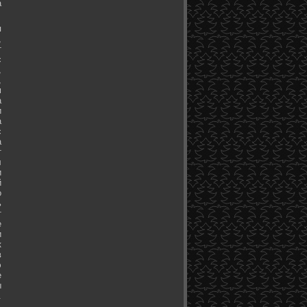
а
я
,
т
с
,
,
м
а
и
а
с
а
т
л
и
й
о
ь
т
е
и
к
в
э
е
ы
.
.