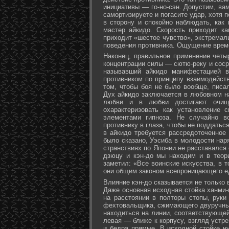
инициативы — го-но-сэн. Допустим, ва
самортизируете и погасите удар, хотя 
в сторону и спокойно наблюдать, как
мастер айкидо. Скорость приходит ка
приходит «шестое чувство», экстремал
поведения противника. Ощущение време
Наконец, правильное применение четы
концентрации силы — сютю-реку и соср
называвший айкидо манифестацией в
противником по принципу взаимодейст
том, чтобы боя не было вообще, писа
Дух айкидо заключается в любовном н
любви и в любви достигают очище
охарактеризовать как установление 
элементами гипноза. Не случайно в
противнику в глаза, чтобы не поддаться
в айкидо требуется рассредоточенное 
было сказано, Уэсиба в молодости нар
странствиях по Японии не расставался 
дзюцу и кэн-до мы находим и в теор
заметил: «Все воинские искусства, в 
они общим законом всепроницающего ед
Влияние кэн-до сказывается не только 
Даже основная исходная стойка ханми-г
на расстоянии в полторы стопы, руки
фехтовальщика, сжимающего двуручный 
находиться на линии, соответствующей
левая — ближе к корпусу, взгляд устре
и бедра прямые. В исходной стойке н