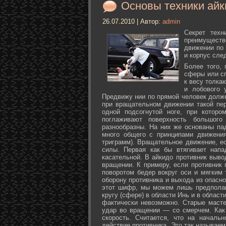
Основы техники айк
26.07.2010 | Автор:
admin
Секрет техн
преимуществ
движении по 
и корпус сле
Более того,
сферы или с
к весу толка
и лобового 
Предвижу нии по прямой человек долже
при вращательном движении такой пер
одной подсогнутой ноге, при которо
поглаживают поверхность большог
разнообразны. На них же основаны па
много общего с принципами движения
триграмм). Вращательное движение, е
силы. Первая как бы втягивает нап
касательной. В айкидо противник выво
вращении. К примеру, если противник 
поворотом бедер вокруг оси и мягким
оборону противника и выхода из опасно
этот шифр, мы можем лишь предполаг
кругу (сфере) в области Инь и в облас
фактически невозможно. Старые маст
удар во вращении — со смерчем. Как 
скорость. Считается, что на началь
действие противника. Это так называе