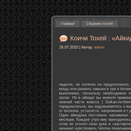
Главная
Сборник статей
Коичи Тохей : «Айки
26.07.2010 | Автор:
admin
неделю, не логично ли предположить,
мощь или развить навыки в три и более
выполнимо, поскольку необходимое о
залах. Но в айкидо вы можете примен
нижней части живота ( Seikan-­no-­it
парадоксально, вы задумываетесь о вы
от болезни, усталости, напряжения и т.д
Один айкидока постоянно напоминал 
месяцев. Каждое утро ему приходилось
этом он оголял свои руки и «заставля
начинал чувствовать теплое покалыван