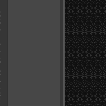
х
в
я
и
ь
и
с
о
у
о
з
.
е
ы
а
о
т
о
з
д
ы
м
з
.