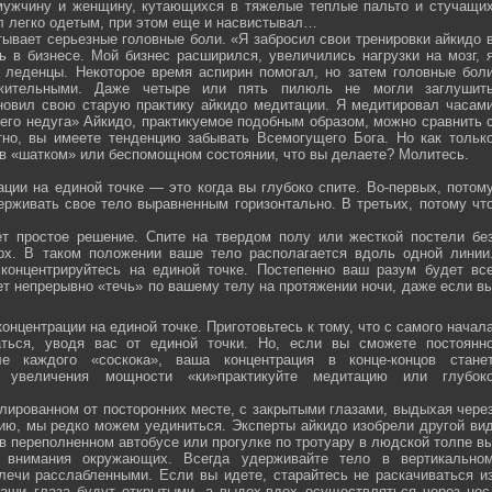
мужчину и женщину, кутающихся в тяжелые теплые пальто и стучащи
ел легко одетым, при этом еще и насвистывал…
тывает серьезные головные боли. «Я забросил свои тренировки айкидо 
ь в бизнесе. Мой бизнес расширился, увеличились нагрузки на мозг, 
о леденцы. Некоторое время аспирин помогал, но затем головные бол
жительными. Даже четыре или пять пилюль не могли заглушит
новил свою старую практику айкидо медитации. Я медитировал часам
оего недуга» Айкидо, практикуемое подобным образом, можно сравнить 
тно, вы имеете тенденцию забывать Всемогущего Бога. Но как тольк
 в «шатком» или беспомощном состоянии, что вы делаете? Молитесь.
ции на единой точке — это когда вы глубоко спите. Во-первых, потом
ерживать свое тело выравненным горизонтально. В третьих, потому чт
ет простое решение. Спите на твердом полу или жесткой постели бе
рх. В таком положении ваше тело располагается вдоль одной линии
 концентрируйтесь на единой точке. Постепенно ваш разум будет вс
ет непрерывно «течь» по вашему телу на протяжении ночи, даже если в
онцентрации на единой точке. Приготовьтесь к тому, что с самого начал
ться, уводя вас от единой точки. Но, если вы сможете постоянн
е каждого «соскока», ваша концентрация в конце-концов стане
я увеличения мощности «ки»практикуйте медитацию или глубок
лированном от посторонних месте, с закрытыми глазами, выдыхая чере
нию, мы редко можем уединиться. Эксперты айкидо изобрели другой ви
в переполненном автобусе или прогулке по тротуару в людской толпе в
я внимания окружающих. Всегда удерживайте тело в вертикально
плечи расслабленными. Если вы идете, старайтесь не раскачиваться и
ваши глаза будут открытыми, а выдох-вдох осуществляться через нос