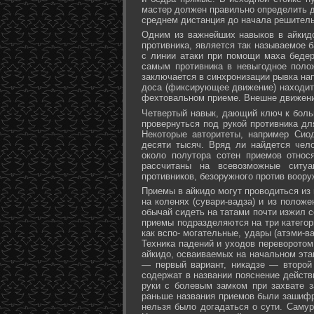
мастер должен правильно определить д
среднем дистанция до начала решитель
Одним из важнейших навыков в айкидо
противника, является так называемое б
с линии атаки при помощи маха бедер 
самым противника в невыгодное поло
заключается в синхронизации рывка на
доса (фиксирующее движение) находит 
фехтовальном приеме. Внешне движени
Четвертый навык, дающий ключ к больш
провернуться под рукой противника дл
Некоторые авторитеты, например Сио
десяти тысяч. Вряд ли найдется чел
около полутора сотен приемов относ
рассчитаны на всевозможные ситуа
противников, безоружного против воору
Приемы в айкидо могут проводиться из 
на коленях (сувари-вадза) и из положе
обычай сидеть на татами почти изжил с
приемы подразделяются на три категори
как вспо- могательные, удары (атэми-в
Техника падений и уходов переворотом
айкидо, осваиваемых на начальном эта
— первый вариант, никадзе — второй
содержат в названии пояснение действи
руки с болевым замком при захвате за
раньше названия приемов были зашифр
нельзя было догадаться о сути. Самур