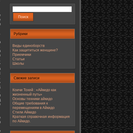
е
е
ы
,
Рубрики
а
Виды единоборств
.
Как защититься женщине?
а
Приемчики
з
Статьи
,
Школы
у
а
к
,
Свежие записи
ь
д
Коичи Тохей : «Айкидо как
.
жизненный путь»
и
Основы техники айкидо
ц
Общие требования к
е
перемещениям в Айкидо
Стили Айкидо
Краткая справочная информация
е
по Айкидо.
ы
е