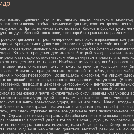
идо
ики айкидо, дающей, как и во многих видах китайского цюань-шу
о над противником любых физических данных, кроется прежде всего 
окружности. При исполнении всех захватов, блоков и бросков руки, ног
дуют по дугообразной траектории, хотя порой и в разных направлениях.
 проекция движений в трех измерениях даст ярко выраженные контур
пирали. Вращательное движение позволяет «добавить» собственный ве
ющего или перетягивающего на себя противника без боязни столкновени
удара. За счет вращения достигается быстрый уход с линии атаки
н рано или поздно остановиться, чтобы двинуться вправо или влево, н
еход осуществляется плавно. Наиболее типичен круговой проворот н
м вторая нога описывает дугу и руки, следуя за корпусом, как б
о шара. Варианты вращательных движений в айкидо чрезвычайн
дения и уходы переворотом. Возвращаясь к истокам, мы увидим здес
 в китайской школе «внутреннего» направления Ба-гуа-чжан (Восем
стественно, приводит в действие центробежную и центростремительну
адающего в водоворот, вторая отбрасывает его в нужный момент п
дится из равновесия почти исключительно скручиванием или уходом в
пытается нанести удар рукой с выпадом, достаточно слегка уклонитьс
 толчком изменить траекторию удара, лишив его силы. Идею «входа» 
й близости с ним отражает магическая фигура (см. рис monada). Не зна
ать, что здесь отражено вихре вое движение пяти первоэлементов п
ти Ян. Однако прочтение диаграммы без обозначения технических приемо
ера сравнивали простой удар в кэмпо с вихрем, дующим по прямой, 
и во всех видах воинских искусств, важнейшую роль в айкидо играе
ном этапе обучения необходимо добиться быстрой реакции на любо
мая нормальная скорость. Следующий этап — опережение для перехват