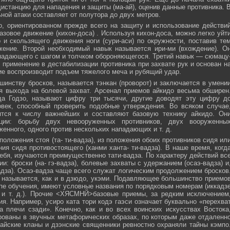
истанцию для нападения и защиты (ма-ай), оценив данные противника. 
ной атаки составляет от полутора до двух метров.
, ориентированном прежде всего на защиту и использование действи
азовое движение (кихон-доса) . Используя кихон-доса, можно легко уйт
и скользящего движения ноги (сури-аси) по окружности, поставив те
жение. Второй необходимый навык называется ири-ми (вхождение). О
падающего с шагом и толчком обороняющегося. Третий навык — сюмацу
применение в дестабилизации противника при захвате рук и основан н
е воспроизводит подъем тяжелого меча и рубящий удар.
инству бросков, называется тэнкан (проворот) и заключается в умени
я выхода на болевой захват. Арсенал приемов айкидо весьма обширен
да Годзо, называют цифру три тысячи, другие доводят эту цифру д
овек, способный проверить подобные утверждения. Во всяком случае
ятся к числу важнейших и составляют базовую технику айкидо. Он
ции: борьбу двух невооруженных противников, двух вооруженны
женного, одного против нескольких нападающих и т. д.
положения стоя (та- ти-вадза), из положения обоих противников сидя ил
ния сидя противостоящего (ханми ханта- ти-вадза). В наше время, когд
ебя, изучаются преимущественно тати-вадза. По характеру действий вс
и: броски (на- гэ-вадза), болевые захваты с удержанием (осаэ-вадза) и
адза). Осаэ-вадза чаще всего служат логическим продолжением бросков
 называется, как и в дзюдо, укэми. Подавляющее большинство приемо
пе обучения, имеют условные названия по порядковым номерам (иккадз
 и т. д.). Прочие <ХЯСМНЙ>базовые приемы, за редким исключением
я. Например, усиро ката тори кодэ гаэси означает буквально «перехва
 плечи сзади». Конечно, как и во всех воинских искусствах Востока
ованы в звучных метафорических образах, по которым даже отдаленн
айские кланы и дзэнские священники ревностно охраняли тайны кэмпо