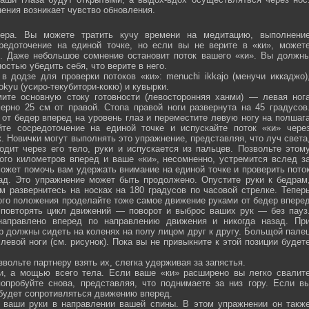
ения возникает чувство обновления.
ра. Вы можете тратить кучу времени на медитацию, выполнени
средоточение на единой точке, но если вы не верите в «ки», может
ю. Даже небольшое сомнение остановит поток вашего «ки». Вы должн
остью убедить себя, что верите в него.
 додзе для проверки потоков «ки»: menuchi ikkajo (менучи иккаджо)
­kokyu (усиро-текубитори-кокю) и кувырки.
ите основную стоку готовности (левосторонняя ханми) — левая ног
ерно 25 см от правой. Стопа правой ноги развернута на 45 градусов
от бедер вперед на уровень глаз и переместите левую ногу на полшаг
те сосредоточение на единой точке и испускайте поток «ки» чере
 Новички могут выполнять это упражнение, представляя, что луч света
одит через его тело, руки и испускается из пальцев. Позвольте этом
ого километров вперед и ваше «ки», несомненно, устремится вслед з
ожет помочь вам удержать внимание на единой точке и проверить пото
ад. Это упражнение может быть продолжено. Опустите руки к бедрам
м развернитесь на носках на 180 градусов по часовой стрелке. Тепер
того положения проделайте тоже самое движение руками от бедер впере
 повторять цикл движений — поворот и выброс ваших рук — без пауз
направлено вперед по направлению движения и никогда назад. Пр
р должны сидеть на коленях на полу лицом друг к другу. Больщой пале
евой ноги (см. рисунок). Пока вы не привыкните к этой позиции будет
вольте партнеру взять их, слегка удерживая за запястья.
ми, а мощью всего тела. Если ваше «ки» расширено вы легко свалит
опробуйте снова, представляя, что поднимаете за низ гору. Если в
 будет сопротивляться движению вперед.
а ваши руки в направлении вашей спины. В этом упражнении он такж