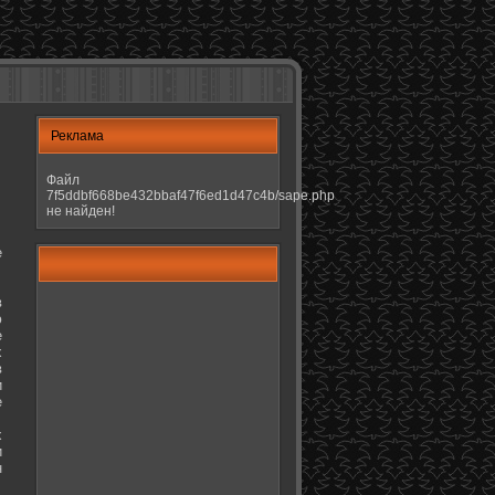
Реклама
Файл
7f5ddbf668be432bbaf47f6ed1d47c4b/sape.php
не найден!
е
в
ю
е
х
в
и
е
х
и
н