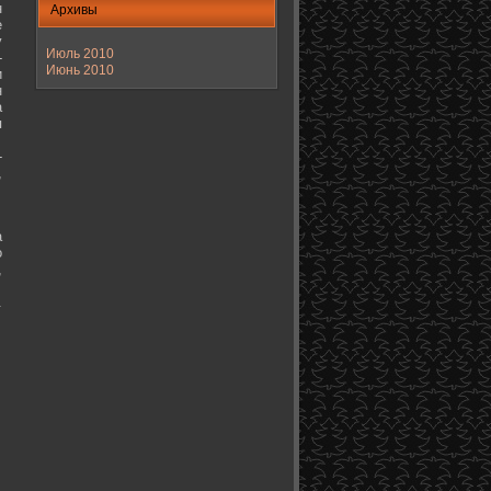
н
Архивы
е
у
Июль 2010
-
Июнь 2010
и
н
а
я
-
,
а
о
,
.