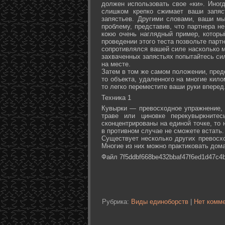
должен использовать свое «ки». Иногд
слишком крепко сжимает ваши запяс
запястьев. Другими словами, ваши м
проблему, представив, что партнера не
кокю очень наглядный пример, которы
проведении этого теста позвольте партн
сопротивлялся вашей силе насколько м
захваченных запястьях попытайтесь сил
на месте.
Затем в том же самом положении, предс
то объекта, удаленного на многие кил
то легко переместите ваши руки вперед
Техника 1
Кувырки — превосходное упражнение, 
траве или циновке перекувыркните
сконцентрированы на единой точке, то
в противном случае не сможете встать.
Существует несколько других превосх
Многие из них можно практиковать дома
Файл 7f5ddbf668be432bbaf47f6ed1d47c4b
Рубрика:
Виды единоборств
|
Нет комме