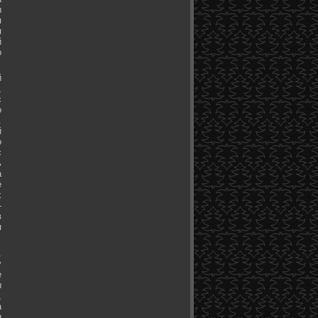
ы
я
я
й
о
й
,
с
о
.
й
о
с
ь
а
е
х
-
в
я
.
у
е
ы
,
а
и