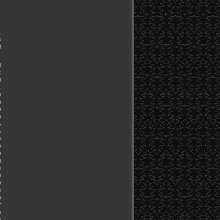
,
в
и
ы
с
я
.
о
а
ы
о
ь
ь
ю
о
о
я
в
я
о
в
а
т
е
а