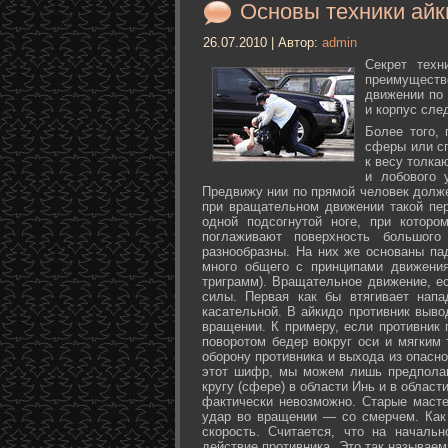
Основы техники айк
26.07.2010 | Автор:
admin
Секрет техн
преимуществ
движении по 
и корпус сле
Более того,
сферы или с
к весу толка
и лобового 
Предвижу нии по прямой человек долже
при вращательном движении такой пер
одной подсогнутой ноге, при которо
поглаживают поверхность большог
разнообразны. На них же основаны па
много общего с принципами движения
триграмм). Вращательное движение, е
силы. Первая как бы втягивает нап
касательной. В айкидо противник выво
вращении. К примеру, если противник 
поворотом бедер вокруг оси и мягким
оборону противника и выхода из опасно
этот шифр, мы можем лишь предполаг
кругу (сфере) в области Инь и в облас
фактически невозможно. Старые маст
удар во вращении — со смерчем. Как 
скорость. Считается, что на началь
действие противника. Это так называе