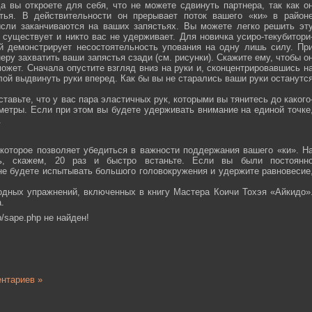
а вы откроете для себя, что не можете сдвинуть партнера, так как о
тья. В действительности он прерывает поток вашего «ки» в район
ысли заканчиваются на ваших запястьях. Вы можете легко решить эт
 существует и никто вас не удерживает. Для новичка усиро-текубитори
й демонстрирует несостоятельность упования на одну лишь силу. Пр
еру захватить ваши запястья сзади (см. рисунки). Скажите ему, чтобы о
ожет. Сначала опустите взгляд вниз на руки и, сконцентрировавшись н
ой выдвинуть руки вперед. Как бы вы не старались ваши руки останутс
тавьте, что у вас пара эластичных рук, которыми вы тянитесь до какого
ометры. Если при этом вы будете удерживать внимание на единой точке
.
которое позволяет убедиться в важности поддержания вашего «ки». Н
сь, скажем, 20 раз и быстро встаньте. Если вы были постоянн
 не будете испытывать большого головокружения и удержите равновесие
одных упражнений, включенных в книгу Мастера Коичи Тохэя «Айкидо»
.
/sape.php не найден!
нтариев »