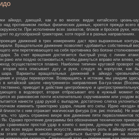
идо
ики айкидо, дающей, как и во многих видах китайского цюань-шу
о над противником любых физических данных, кроется прежде всего 
окружности. При исполнении всех захватов, блоков и бросков руки, ног
дуют по дугообразной траектории, хотя порой и в разных направлениях.
 проекция движений в трех измерениях даст ярко выраженные контур
пирали. Вращательное движение позволяет «добавить» собственный ве
ющего или перетягивающего на себя противника без боязни столкновени
удара. За счет вращения достигается быстрый уход с линии атаки
н рано или поздно остановиться, чтобы двинуться вправо или влево, н
еход осуществляется плавно. Наиболее типичен круговой проворот н
м вторая нога описывает дугу и руки, следуя за корпусом, как б
о шара. Варианты вращательных движений в айкидо чрезвычайн
дения и уходы переворотом. Возвращаясь к истокам, мы увидим здес
 в китайской школе «внутреннего» направления Ба-гуа-чжан (Восем
стественно, приводит в действие центробежную и центростремительну
адающего в водоворот, вторая отбрасывает его в нужный момент п
дится из равновесия почти исключительно скручиванием или уходом в
пытается нанести удар рукой с выпадом, достаточно слегка уклонитьс
 толчком изменить траекторию удара, лишив его силы. Идею «входа» 
й близости с ним отражает магическая фигура (см. рис monada). Не зна
ать, что здесь отражено вихре вое движение пяти первоэлементов п
ти Ян. Однако прочтение диаграммы без обозначения технических приемо
ера сравнивали простой удар в кэмпо с вихрем, дующим по прямой, 
и во всех видах воинских искусств, важнейшую роль в айкидо играе
ном этапе обучения необходимо добиться быстрой реакции на любо
мая нормальная скорость. Следующий этап — опережение для перехват