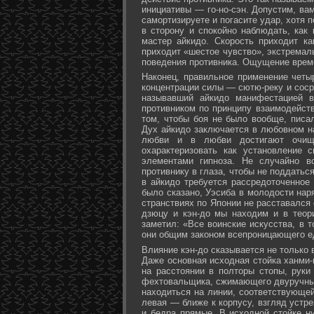
инициативы — го-но-сэн. Допустим, ва
самортизируете и погасите удар, хотя 
в сторону и спокойно наблюдать, как
мастер айкидо. Скорость приходит ка
приходит «шестое чувство», экстремал
поведения противника. Ощущение време
Наконец, правильное применение четы
концентрации силы — сютю-реку и соср
называвший айкидо манифестацией в
противником по принципу взаимодейст
том, чтобы боя не было вообще, писа
Дух айкидо заключается в любовном н
любви и в любви достигают очище
охарактеризовать как установление 
элементами гипноза. Не случайно в
противнику в глаза, чтобы не поддаться
в айкидо требуется рассредоточенное 
было сказано, Уэсиба в молодости нар
странствиях по Японии не расставался 
дзюцу и кэн-до мы находим и в теор
заметил: «Все воинские искусства, в 
они общим законом всепроницающего ед
Влияние кэн-до сказывается не только 
Даже основная исходная стойка ханми-г
на расстоянии в полторы стопы, руки
фехтовальщика, сжимающего двуручный 
находиться на линии, соответствующей
левая — ближе к корпусу, взгляд устре
и бедра прямые. В исходной стойке н