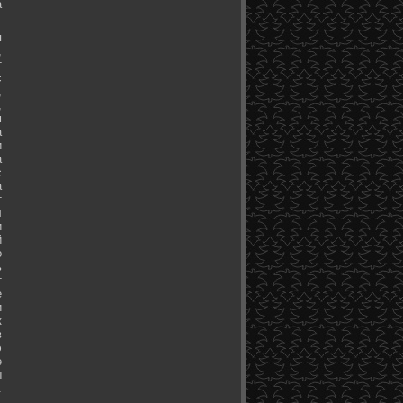
а
я
,
т
с
,
,
м
а
и
а
с
а
т
л
и
й
о
ь
т
е
и
к
в
э
е
ы
.
.