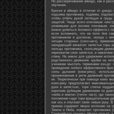
Но рассекречивание айкидо, как и рас
обучения.
Броски в айкидо в отличие от дзюдо 
подъема противника, подбива, подхват
чтобы отбить рукой летящую в грудь 
защитой. Чаще всего ключевым «инстр
уязвимыми для излома плечевым, лок
можно добиться болевого эффекта с п
если вспомнить, что на поле боя са
противником в доспехах, иногда с м
четыре стороны» (сихо-нагэ), примен
нападающий захватил запястье горы ра
пальцы противника, скользящим движе
перехватом свое запястье, и нажатием
спину. На земле для удержания исполь
родственного движения «рубки на чет
ученикам мыслить терминами кэн-до: 
проведении любого эффективного брос
силы дыхания (кокю-реку), исполь
проникновение в ритм движений против
ки. Теоретически при помощи кокю мо
кокю-реку предполагают максимальну
руки в запястьях, тори слегка подда
коротким рубящим движением по диаг
«неба и земли» (тэнти- нагэ), где так
положении сидя тори вращательным дви
как ось и опускает свою левую руку. В
приема содержит явную аллюзию на т
Земли и Неба, повергает противника (
Сложнейшую технику айкидо нельзя, к 