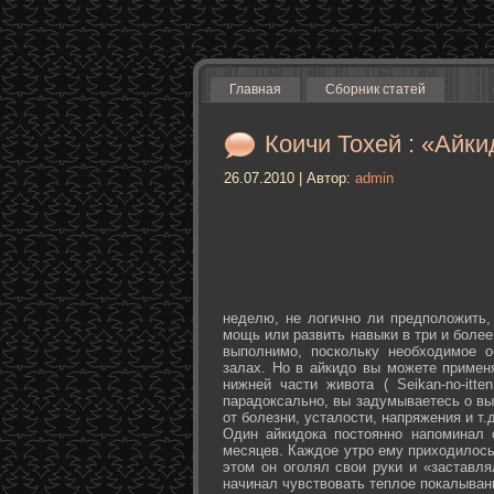
Главная
Сборник статей
Коичи Тохей : «Айки
26.07.2010 | Автор:
admin
неделю, не логично ли предположить,
мощь или развить навыки в три и более
выполнимо, поскольку необходимое о
залах. Но в айкидо вы можете примен
нижней части живота ( Seikan-­no-­it
парадоксально, вы задумываетесь о вы
от болезни, усталости, напряжения и т.д
Один айкидока постоянно напоминал 
месяцев. Каждое утро ему приходилось
этом он оголял свои руки и «заставля
начинал чувствовать теплое покалыван