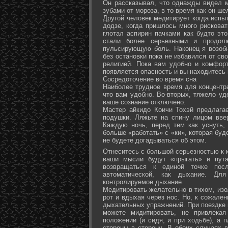
Он рассказывал, что однажды видел 
зубами от мороза, в то время как он ш
Другой человек медитирует когда испы
додзе, когда пришлось много рисковат
глотал аспирин пачками как будто эт
стали более серьезными и продол
пульсирующую боль. Наконец я возоб
без остановки пока не избавился от св
религией. Пока вам удобно и комфор
появляется опасность и вы находитесь
Сосредоточение во время сна
Наиболее трудное время для концентра
что вам удобно. Во-вторых, тяжело уд
ваше сознание отключено.
Мастер айкидо Коичи Тохэй предлага
подушки. Ляжьте на спину лицом вве
Каждую ночь, перед тем как уснуть,
больше «работать» с «ки», которая буд
не будете догадываться об этом.
Отнеситесь с большой серьезностью к к
ваши мысли будут «прыгать» и пута
возвращаться к единой точке посл
автоматической, как дыхание. Дл
контролируемое дыхание.
Медитировать желательно в тихом, изо
рот и вдыхая через нос. Но, к сожале
дыхательных упражнений. При поездке 
можете мидитировать, не привлека
положении (и сидя, и при ходьбе), а 
стороны в сторону. В обоих случаях 