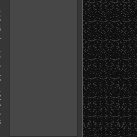
х
в
я
и
ь
и
с
о
у
о
з
.
е
ы
а
о
т
о
з
д
ы
м
з
.