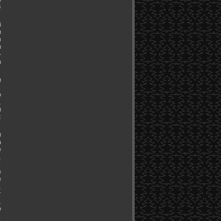
В
й
и
м
н
-
а
и
.
о
,
и
х
и
а
е
,
.
в
е
,
т
,
о
.