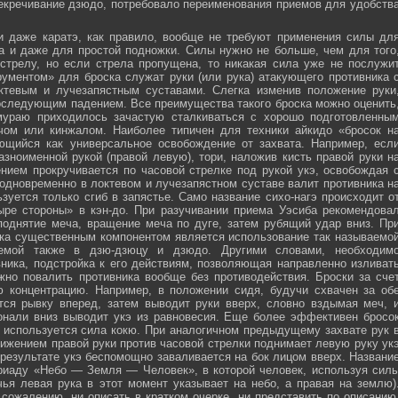
секречивание дзюдо, потребовало переименования приемов для удобств
и даже каратэ, как правило, вообще не требуют применения силы дл
а и даже для простой подножки. Силы нужно не больше, чем для того
стрелу, но если стрела пропущена, то никакая сила уже не послужи
ументом» для броска служат руки (или рука) атакующего противника 
тевым и лучезапястным суставами. Слегка изменив положение руки
оследующим падением. Все преимущества такого броска можно оценить
мураю приходилось зачастую сталкиваться с хорошо подготовленны
ечом или кинжалом. Наиболее типичен для техники айкидо «бросок н
яющийся как универсальное освобождение от захвата. Например, есл
зноименной рукой (правой левую), тори, наложив кисть правой руки н
нием прокручивается по часовой стрелке под рукой укэ, освобождая 
 одновременно в локтевом и лучезапястном суставе валит противника н
зуется только сгиб в запястье. Само название сихо-нагэ происходит о
ыре стороны» в кэн-до. При разучивании приема Уэсиба рекомендова
поднятие меча, вращение меча по дуге, затем рубящий удар вниз. Пр
ка существенным компонентом является использование так называемо
зуемой также в дзю-дзюцу и дзюдо. Другими словами, необходим
ника, подстройка к его действиям, позволяющая направленно изливат
жно повалить противника вообще без противодействия. Броски за сче
ю концентрацию. Например, в положении сидя, будучи схвачен за об
ется рывку вперед, затем выводит руки вверх, словно вздымая меч, 
онали вниз выводит укэ из равновесия. Еще более эффективен бросо
же используется сила кокю. При аналогичном предыдущему захвате рук 
жением правой руки против часовой стрелки поднимает левую руку ук
 результате укэ беспомощно заваливается на бок лицом вверх. Названи
риаду «Небо — Земля — Человек», в которой человек, используя сил
чья левая рука в этот момент указывает на небо, а правая на землю)
сожалению, ни описать в кратком очерке, ни представить по описанию