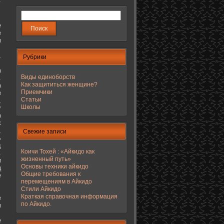
е
е
ы
,
Рубрики
а
Виды единоборств
.
Как защититься женщине?
а
Приемчики
з
Статьи
,
Школы
у
а
к
,
Свежие записи
ь
д
Коичи Тохей : «Айкидо как
.
жизненный путь»
и
Основы техники айкидо
ц
Общие требования к
е
перемещениям в Айкидо
Стили Айкидо
Краткая справочная информация
е
по Айкидо.
ы
е