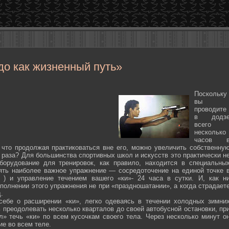
до как жизненный путь»
Поскольку
вы
проводите
в додз
всего
несколько
часов 
 что продолжая практиковаться вне его, можно увеличить собственну
 раза? Для большинства спортивных школ и искусств это практически н
борудование для тренировок, как правило, находится в специальны
ять наиболее важное упражнение — сосредоточение на единой точке 
ten ) и управление течением вашего «ки»- 24 часа в сутки. И, как н
полнении этого упражнения не при «праздношатании», а когда страдает
.
себе о расширении «ки», легко одеваясь в течении холодных зимни
 преодолевать несколько кварталов до своей автобусной остановки, пр
л» течь «ки» по всем кусочкам своего тела. Через несколько минут о
ие во всем теле.