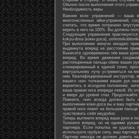
Обычно после выполнения этого упражн
Необходимость веры
Важнее всех упражнений — ваша ве
многочисленных айки-упражнений, со
считать, что время потрачено впусту
верить в него на 100%. Вы должны полн
Следующие упражнения практикуются в
kokyu-dosa (кокю-доса), ushiro­tekubitori
При выполнении менучи иккаджо прим
выдвинута вперед на расстояние прим
Вынесите одновременно обе ваши руки 
вперед. Во время движения сохраняй
растопыренные пальцы обеих ваших рук.
сгенерированный в единой точке, прох
виртуальному лучу устремиться на мн
ним. Квалифицированный инструктор, м
вашего «ки» толканием ваших рук наз
вернитесь в исходное положение, зате
ваша правая нога впереди левой. Из э
и вверх до уровня глаз. Продолжайте
Помните, «ки» всегда должно быть 
выполнении кокю-доса вы и ваш партне
правой ноги лежит на большом пальце л
чувствовать себя неудобно.
Теперь вытяните вперед ваши руки и поз
Толкните вперед, но не одними рука
партнера. Если попытка не удалась п
используете грубую силу, ваш партнер
Партнер никогда не должен давить н