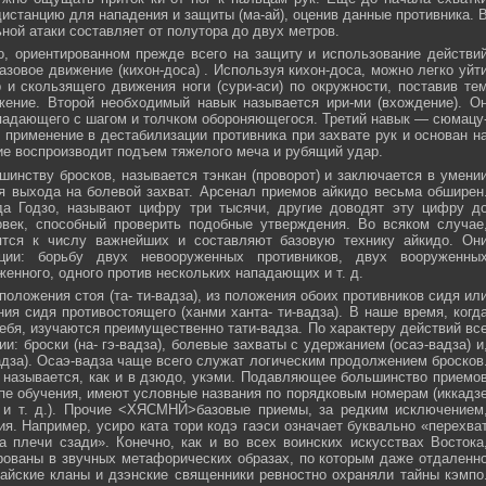
истанцию для нападения и защиты (ма-ай), оценив данные противника. 
ной атаки составляет от полутора до двух метров.
, ориентированном прежде всего на защиту и использование действи
азовое движение (кихон-доса) . Используя кихон-доса, можно легко уйт
и скользящего движения ноги (сури-аси) по окружности, поставив те
жение. Второй необходимый навык называется ири-ми (вхождение). О
падающего с шагом и толчком обороняющегося. Третий навык — сюмацу
применение в дестабилизации противника при захвате рук и основан н
е воспроизводит подъем тяжелого меча и рубящий удар.
инству бросков, называется тэнкан (проворот) и заключается в умени
я выхода на болевой захват. Арсенал приемов айкидо весьма обширен
да Годзо, называют цифру три тысячи, другие доводят эту цифру д
овек, способный проверить подобные утверждения. Во всяком случае
ятся к числу важнейших и составляют базовую технику айкидо. Он
ции: борьбу двух невооруженных противников, двух вооруженны
женного, одного против нескольких нападающих и т. д.
положения стоя (та- ти-вадза), из положения обоих противников сидя ил
ния сидя противостоящего (ханми ханта- ти-вадза). В наше время, когд
ебя, изучаются преимущественно тати-вадза. По характеру действий вс
и: броски (на- гэ-вадза), болевые захваты с удержанием (осаэ-вадза) и
адза). Осаэ-вадза чаще всего служат логическим продолжением бросков
 называется, как и в дзюдо, укэми. Подавляющее большинство приемо
пе обучения, имеют условные названия по порядковым номерам (иккадз
 и т. д.). Прочие <ХЯСМНЙ>базовые приемы, за редким исключением
я. Например, усиро ката тори кодэ гаэси означает буквально «перехва
 плечи сзади». Конечно, как и во всех воинских искусствах Востока
ованы в звучных метафорических образах, по которым даже отдаленн
айские кланы и дзэнские священники ревностно охраняли тайны кэмпо