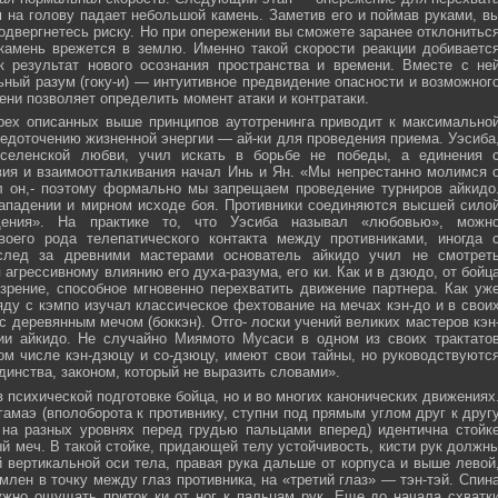
м на голову падает небольшой камень. Заметив его и поймав руками, в
подвергнетесь риску. Но при опережении вы сможете заранее отклонитьс
 камень врежется в землю. Именно такой скорости реакции добиваетс
к результат нового осознания пространства и времени. Вместе с не
ьный разум (гоку-и) — интуитивное предвидение опасности и возможног
ни позволяет определить момент атаки и контратаки.
рех описанных выше принципов аутотренинга приводит к максимально
едоточению жизненной энергии — ай-ки для проведения приема. Уэсиба
селенской любви, учил искать в борьбе не победы, а единения 
вия и взаимоотталкивания начал Инь и Ян. «Мы непрестанно молимся 
л он,- поэтому формально мы запрещаем проведение турниров айкидо
ападении и мирном исходе боя. Противники соединяются высшей сило
ния». На практике то, что Уэсиба называл «любовью», можн
своего рода телепатического контакта между противниками, иногда 
след за древними мастерами основатель айкидо учил не смотрет
 агрессивному влиянию его духа-разума, его ки. Как и в дзюдо, от бойц
зрение, способное мгновенно перехватить движение партнера. Как уж
яду с кэмпо изучал классическое фехтование на мечах кэн-до и в свои
с деревянным мечом (боккэн). Отго- лоски учений великих мастеров кэн
ии айкидо. Не случайно Миямото Мусаси в одном из своих трактато
том числе кэн-дзюцу и со-дзюцу, имеют свои тайны, но руководствуютс
инства, законом, который не выразить словами».
в психической подготовке бойца, но и во многих канонических движениях
амаэ (вполоборота к противнику, ступни под прямым углом друг к друг
 на разных уровнях перед грудью пальцами вперед) идентична стойк
меч. В такой стойке, придающей телу устойчивость, кисти рук должн
 вертикальной оси тела, правая рука дальше от корпуса и выше левой
млен в точку между глаз противника, на «третий глаз» — тэн-тэй. Спин
ужно ощущать приток ки от ног к пальцам рук. Еще до начала схватк