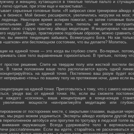
мужчину и женщину, кутающихся в тяжелые теплые пальто и стучащи
ел легко одетым, при этом еще и насвистывал…
тывает серьезные головные боли. «Я забросил свои тренировки айкидо 
ь в бизнесе. Мой бизнес расширился, увеличились нагрузки на мозг, 
о леденцы. Некоторое время аспирин помогал, но затем головные бол
жительными. Даже четыре или пять пилюль не могли заглушит
новил свою старую практику айкидо медитации. Я медитировал часам
оего недуга» Айкидо, практикуемое подобным образом, можно сравнить 
тно, вы имеете тенденцию забывать Всемогущего Бога. Но как тольк
 в «шатком» или беспомощном состоянии, что вы делаете? Молитесь.
ции на единой точке — это когда вы глубоко спите. Во-первых, потом
ерживать свое тело выравненным горизонтально. В третьих, потому чт
ет простое решение. Спите на твердом полу или жесткой постели бе
рх. В таком положении ваше тело располагается вдоль одной линии
 концентрируйтесь на единой точке. Постепенно ваш разум будет вс
ет непрерывно «течь» по вашему телу на протяжении ночи, даже если в
онцентрации на единой точке. Приготовьтесь к тому, что с самого начал
ться, уводя вас от единой точки. Но, если вы сможете постоянн
е каждого «соскока», ваша концентрация в конце-концов стане
я увеличения мощности «ки»практикуйте медитацию или глубок
лированном от посторонних месте, с закрытыми глазами, выдыхая чере
нию, мы редко можем уединиться. Эксперты айкидо изобрели другой ви
в переполненном автобусе или прогулке по тротуару в людской толпе в
я внимания окружающих. Всегда удерживайте тело в вертикально
плечи расслабленными. Если вы идете, старайтесь не раскачиваться и
ваши глаза будут открытыми, а выдох-вдох осуществляться через нос