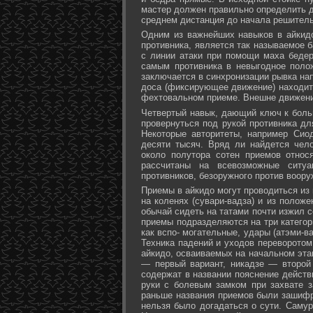
мастер должен правильно определить д
среднем дистанция до начала решитель
Одним из важнейших навыков в айкидо
противника, является так называемое б
с линии атаки при помощи маха бедер 
самым противника в невыгодное поло
заключается в синхронизации рывка на
доса (фиксирующее движение) находит 
фехтовальном приеме. Внешне движени
Четвертый навык, дающий ключ к больш
провернуться под рукой противника дл
Некоторые авторитеты, например Сио
десяти тысяч. Вряд ли найдется чел
около полутора сотен приемов относ
рассчитаны на всевозможные ситуа
противников, безоружного против воору
Приемы в айкидо могут проводиться из 
на коленях (сувари-вадза) и из положе
обычай сидеть на татами почти изжил с
приемы подразделяются на три категори
как вспо- могательные, удары (атэми-в
Техника падений и уходов переворотом
айкидо, осваиваемых на начальном эта
— первый вариант, никадзе — второй
содержат в названии пояснение действи
руки с болевым замком при захвате за
раньше названия приемов были зашифр
нельзя было догадаться о сути. Самур