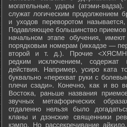
могательные, удары (атэми-вадза).
служат логическим продолжением бр
и уходов переворотом называется,
Подавляющее большинство приемов 
начальном этапе обучения, имеют
порядковым номерам (иккадзе — пер
второй и т. д.). Прочие <ХЯСМН
редким исключением, содержат 
действия. Например, усиро ката то
буквально «перехват руки с болевы
плечи сзади». Конечно, как и во в
Востока, раньше названия прием
звучных метафорических образ
отдаленно нельзя было догадатьс
кланы и дзэнские священники рев
кэмпо. Но рассекречивание айкидо,