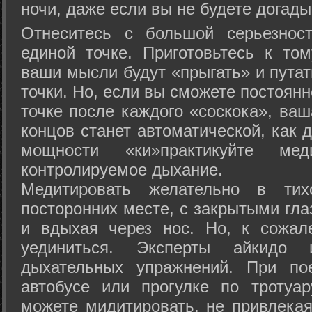
ночи, даже если вы не будете догады
Отнеситесь с большой серьезнос
единой точке. Приготовьтесь к том
ваши мысли будут «прыгать» и путат
точки. Но, если вы сможете постоян
точке после каждого «соскока», ваш
концов станет автоматической, как 
мощности «ки»практикуйте ме
контролируемое дыхание.
Медитировать желательно в тих
посторонних месте, с закрытыми гла
и вдыхая через нос. Но, к сожа
уединиться. Эксперты айкидо 
дыхательных упражнений. При по
автобусе или прогулке по тротуа
можете мидитировать, не привлека