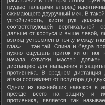
расстоянии в полторы стопы, руки 
грудью пальцами вперед) идентична
сжимающего двуручный меч. В такой
устойчивость, кисти рук должны
соответствующей вертикальной о
дальше от корпуса и выше левой, л
взгляд устремлен в точку между гла
глаз» — тэн-тэй. Спина и бедра пр
нужно ощущать приток ки от ног 
начала схватки мастер должен 
дистанцию для нападения и защиты 
противника. В среднем дистанция
атаки составляет от полутора до дву
Одним из важнейших навыков в ай
прежде всего на защиту и исп
противника, является так называ