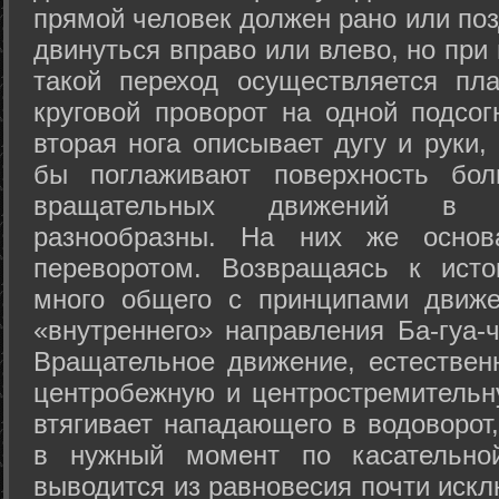
прямой человек должен рано или поз
двинуться вправо или влево, но пр
такой переход осуществляется пл
круговой проворот на одной подсог
вторая нога описывает дугу и руки,
бы поглаживают поверхность бол
вращательных движений в а
разнообразны. На них же осно
переворотом. Возвращаясь к ист
много общего с принципами движе
«внутреннего» направления Ба-гуа-
Вращательное движение, естественн
центробежную и центростремительн
втягивает нападающего в водоворот,
в нужный момент по касательной
выводится из равновесия почти иск