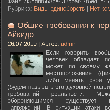
Файл 7f5ddbf668be432bbaf47f6ed1d47
Рубрика:
Виды единоборств
|
Нет ко
Общие требования к пе
Айкидо
26.07.2010 | Автор:
admin
Если говорить вооб
человек обладает п
может, по своему ж
местоположение (физ
либо менять свои у
(будем называть это духовной подв
требований реальности. М
обороняющимся существует п
напряжений. В ситуации атаки в