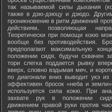
так называемой силы дыхания (ко
также в дзю-дзюцу и дзюдо. Други
проникновение в ритм движений прот
действиям, позволяющая напра
Теоретически при помощи кокю мож
вообще без противодействия. Бро
предполагают максимальную конц
положении сидя, будучи схвачен за
тори слегка поддается рывку впер
вверх, словно вздымая меч, и коро
по диагонали вниз выводит укэ из
эффективен бросок «неба и земли» (
используется сила кокю. При ан
захвате рук в положении сид
движением правой руки против час
левую руку укэ как ось и опуска