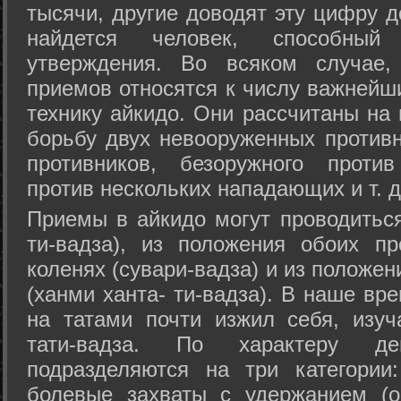
тысячи, другие доводят эту цифру д
найдется человек, способный
утверждения. Во всяком случае,
приемов относятся к числу важнейш
технику айкидо. Они рассчитаны на
борьбу двух невооруженных противн
противников, безоружного против
против нескольких нападающих и т. д
Приемы в айкидо могут проводиться
ти-вадза), из положения обоих п
коленях (сувари-вадза) и из положе
(ханми ханта- ти-вадза). В наше вр
на татами почти изжил себя, изу
тати-вадза. По характеру д
подразделяются на три категории: 
болевые захваты с удержанием (ос