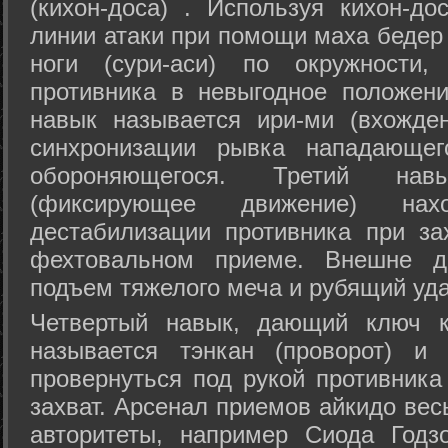
(кихон-доса) . Используя кихон-до
линии атаки при помощи маха бедер
ноги (сури-аси) по окружности
противника в невыгодное положен
навык называется ири-ми (вхожде
синхронизации рывка нападающе
обороняющегося. Третий на
(фиксирующее движение) на
дестабилизации противника при за
фехтовальном приеме. Внешне дв
подъем тяжелого меча и рубящий уда
Четвертый навык, дающий ключ к
называется тэнкан (проворот) и
провернуться под рукой противника
захват. Арсенал приемов айкидо ве
авторитеты, например Сиода Годз