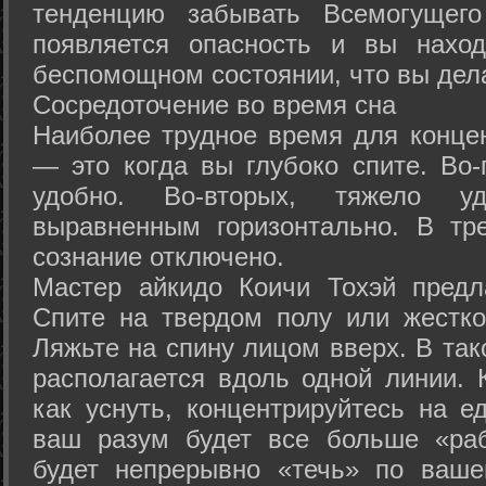
тенденцию забывать Всемогущего
появляется опасность и вы нахо
беспомощном состоянии, что вы дел
Сосредоточение во время сна
Наиболее трудное время для концен
— это когда вы глубоко спите. Во-
удобно. Во-вторых, тяжело у
выравненным горизонтально. В тр
сознание отключено.
Мастер айкидо Коичи Тохэй предл
Спите на твердом полу или жестко
Ляжьте на спину лицом вверх. В та
располагается вдоль одной линии. 
как уснуть, концентрируйтесь на е
ваш разум будет все больше «раб
будет непрерывно «течь» по ваше