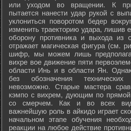
или уходом во вращении. К при
пытается нанести удар рукой с вып
уклониться поворотом бедер вокру
изменить траекторию удара, лишив е
оборону противника и выхода из 
отражает магическая фигура (см. ри
шифр, мы можем лишь предполагат
вихре вое движение пяти первоэлеме
области Инь и в области Ян. Одна
без обозначения технических
невозможно. Старые мастера срав
кэмпо с вихрем, дующим по прямой
со смерчем. Как и во всех вида
важнейшую роль в айкидо играет ско
начальном этапе обучения необхо
реакции на любое действие противн