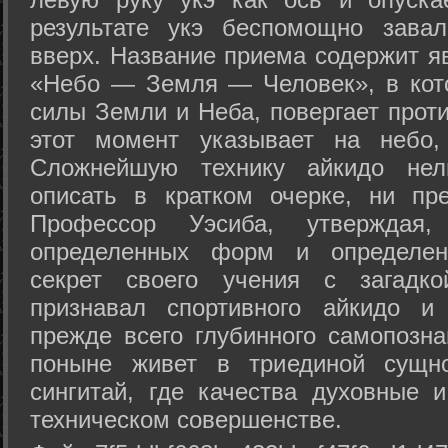
результате укэ беспомощно зава
вверх. Название приема содержит я
«Небо — Земля — Человек», в кото
силы Земли и Неба, повергает проти
этот момент указывает на небо,
Сложнейшую технику айкидо нел
описать в кратком очерке, ни пр
Профессор Уэсиба, утверждая
определенных форм и определенн
секрет своего учения с загадк
признавал спортивного айкидо и
прежде всего глубинного самопозна
поныне живет в триединой сущно
сингитай, где качества духовные 
техническом совершенстве.