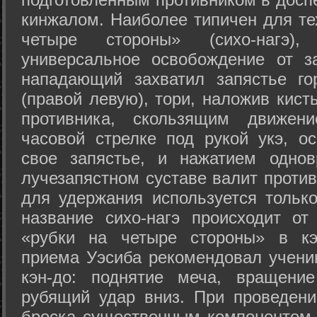
кинжалом. Наиболее типичен для те
четыре стороны» (сихо-нагэ)
универсальное освобождение от з
нападающий захватил запястье го
(правой левую), тори, наложив кист
противника, скользящим движени
часовой стрелке под рукой укэ, о
свое запястье, и нажатием одно
лучезапястном суставе валит против
для удержания используется только
название сихо-нагэ происходит от
«рубки на четыре стороны» в кэ
приема Уэсиба рекомендовал учен
кэн-до: поднятие меча, вращени
рубящий удар вниз. При проведен
броска существенным компонентом 