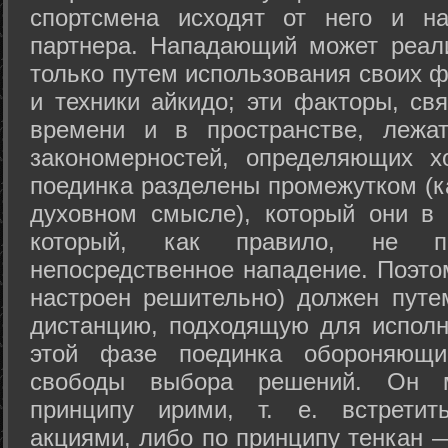
спортсмена исходят от него и на
партнера. Нападающий может реал
только путем использования своих 
и техники айкидо; эти факторы, св
времени и в пространстве, лежа
закономерностей, определяющих х
поединка разделены промежутком (ка
духовном смысле), который они в 
который, как правило, не по
непосредственное нападение. Поэто
настроен решительно) должен путе
дистанцию, подходящую для исполн
этой фазе поединка обороняющ
свободы выбора решений. Он м
принципу ирими, т. е. встретит
акциями, либо по принципу тенкан —