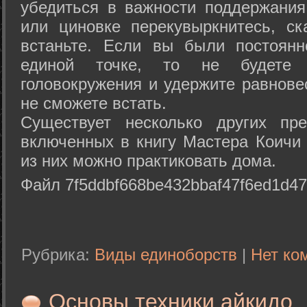
убедиться в важности поддержания
или циновке перекувыркнитесь, с
встаньте. Если вы были постоянн
единой точке, то не будете 
головокружения и удержите равнове
не сможете встать.
Существует несколько других пре
включенных в книгу Мастера Коичи 
из них можно практиковать дома.
Файл 7f5ddbf668be432bbaf47f6ed1d47
Рубрика:
Виды единоборств
|
Нет ко
Основы техники айкидо