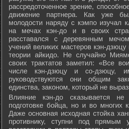
рассредоточенное зрение, способно
движение партнера. Как уже бы
молодости наряду с кэмпо изучал к
на мечах кэн-до и в своих стра
расставался с деревянным мечом 
учений великих мастеров кэн-дзюцу 
теории айкидо. Не случайно Миям
своих трактатов заметил: «Все вои
числе кэн-дзюцу и со-дзюцу, 
руководствуются они общим зак
единства, законом, который не выра
Влияние кэн-до сказывается не 
подготовке бойца, но и во многих 
Даже основная исходная стойка хан
противнику, ступни под прямым 