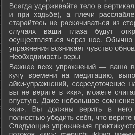
Всегда удерживайте тело в вертикал
и при ходьбе), а плечи расслабл
старайтесь не раскачиваться из сто
случаях ваши глаза будут отк
осуществляться через нос. Обычно 
упражнения возникает чувство обнов
Необходимость веры
Важнее всех упражнений — ваша в
кучу времени на медитацию, выпо
айки-упражнений, сосредоточение н
вы не верите в «ки», можете счита
впустую. Даже небольшое сомнение 
«ки». Вы должны верить в нег
полностью убедить себя, что верите 
Следующие упражнения практикуютс
потоков «ки»: menuchi ikkajo (мену