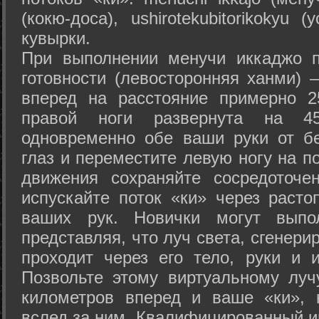
(кокю-доса), ushiro­tekubitori­kokyu 
кувырки.
При выполнении менучи иккаджо п
готовности (левосторонняя ханми) 
вперед на расстояние примерно 2
правой ноги развернута на 45
одновременно обе ваши руки от б
глаз и переместите левую ногу на п
движения сохраняйте сосредоточе
испускайте поток «ки» через раст
ваших рук. Новички могут выпол
представляя, что луч света, сгенери
проходит через его тело, руки и и
Позвольте этому виртуальному луч
километров вперед и ваше «ки», 
вслед за ним. Квалифицированный и