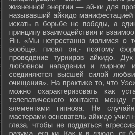
жизненной энергии — ай-ки для про
называвший айкидо манифестацией 
искать в борьбе не победы, а еди
принципу взаимодействия и взаимоо
Ян. «Мы непрестанно молимся о т
вообще, писал он,- поэтому фо
проведение турниров айкидо. Дух
любовном нападении и мирном ис
соединяются высшей силой любви
очищения». На практике то, что Уэ
можно охарактеризовать как уст
телепатического контакта между 
элементами гипноза. Не случай
мастерами основатель айкидо учил н
глаза, чтобы не поддаться агресси
разума, его ки. Как и в дзюдо, от 