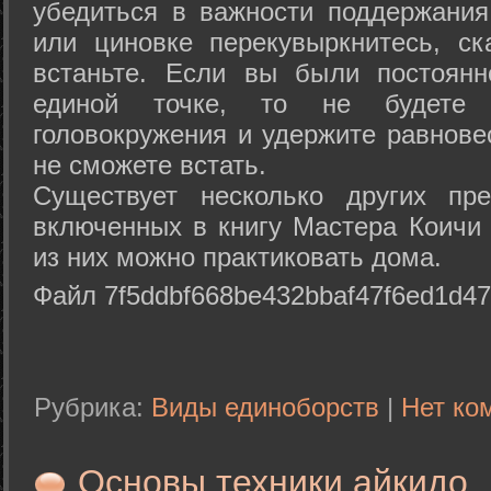
убедиться в важности поддержания
или циновке перекувыркнитесь, с
встаньте. Если вы были постоянн
единой точке, то не будете 
головокружения и удержите равнове
не сможете встать.
Существует несколько других пре
включенных в книгу Мастера Коичи 
из них можно практиковать дома.
Файл 7f5ddbf668be432bbaf47f6ed1d47
Рубрика:
Виды единоборств
|
Нет ко
Основы техники айкидо