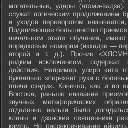
могательные, удары (атэми-вадза).
служат логическим продолжением бр
и уходов переворотом называется,
Подавляющее большинство приемов 
начальном этапе обучения, имеют
порядковым номерам (иккадзе — пер
второй и т. д.). Прочие <ХЯСМН
редким исключением, содержат 
действия. Например, усиро ката то
буквально «перехват руки с болевы
плечи сзади». Конечно, как и во в
Востока, раньше названия прием
звучных метафорических образ
отдаленно нельзя было догадатьс
кланы и дзэнские священники рев
кэмпо. Но рассекречивание айкидо,