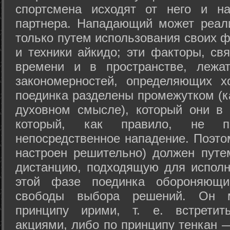
спортсмена исходят от него и на
партнера. Нападающий может реал
только путем использования своих 
и техники айкидо; эти факторы, св
времени и в пространстве, лежа
закономерностей, определяющих х
поединка разделены промежутком (ка
духовном смысле), который они в 
который, как правило, не по
непосредственное нападение. Поэто
настроен решительно) должен путе
дистанцию, подходящую для исполн
этой фазе поединка обороняющ
свободы выбора решений. Он м
принципу ирими, т. е. встретит
акциями, либо по принципу тенкан —