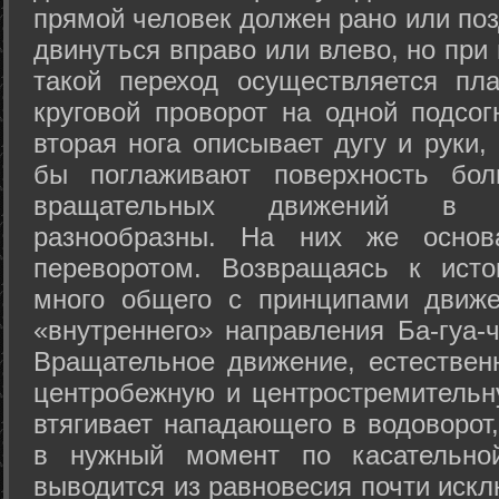
прямой человек должен рано или поз
двинуться вправо или влево, но пр
такой переход осуществляется пл
круговой проворот на одной подсог
вторая нога описывает дугу и руки,
бы поглаживают поверхность бол
вращательных движений в а
разнообразны. На них же осно
переворотом. Возвращаясь к ист
много общего с принципами движе
«внутреннего» направления Ба-гуа-
Вращательное движение, естественн
центробежную и центростремительн
втягивает нападающего в водоворот,
в нужный момент по касательной
выводится из равновесия почти иск