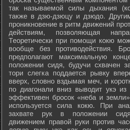
так называемой силы дыхания (ко
также в дзю-дзюцу и дзюдо. Други
проникновение в ритм движений прот
действиям, позволяющая напра
Теоретически при помощи кокю мож
вообще без противодействия. Бро
предполагают максимальную конц
положении сидя, будучи схвачен за
тори слегка поддается рывку впер
вверх, словно вздымая меч, и коро
по диагонали вниз выводит укэ из
эффективен бросок «неба и земли» (
используется сила кокю. При ан
захвате рук в положении сид
движением правой руки против час
левую руку укэ как ось и опуска