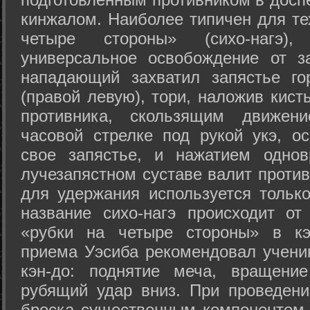
кинжалом. Наиболее типичен для те
четыре стороны» (сихо-нагэ)
универсальное освобождение от з
нападающий захватил запястье го
(правой левую), тори, наложив кист
противника, скользящим движени
часовой стрелке под рукой укэ, о
свое запястье, и нажатием одно
лучезапястном суставе валит против
для удержания используется только
название сихо-нагэ происходит от
«рубки на четыре стороны» в кэ
приема Уэсиба рекомендовал учен
кэн-до: поднятие меча, вращени
рубящий удар вниз. При проведен
броска существенным компонентом 