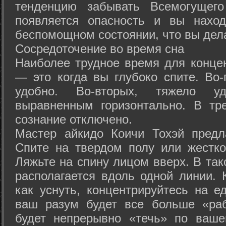
тенденцию забывать Всемогущего
появляется опасность и вы нахо
беспомощном состоянии, что вы дел
Сосредоточение во время сна
Наиболее трудное время для концен
— это когда вы глубоко спите. Во-
удобно. Во-вторых, тяжело у
выравненным горизонтально. В тр
сознание отключено.
Мастер айкидо Коичи Тохэй предл
Спите на твердом полу или жестко
Ляжьте на спину лицом вверх. В та
располагается вдоль одной линии. 
как уснуть, концентрируйтесь на е
ваш разум будет все больше «раб
будет непрерывно «течь» по ваше