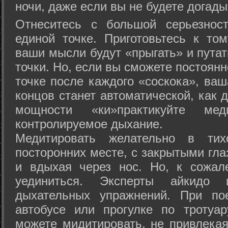
ночи, даже если вы не будете догады
Отнеситесь с большой серьезнос
единой точке. Приготовьтесь к том
ваши мысли будут «прыгать» и путат
точки. Но, если вы сможете постоян
точке после каждого «соскока», ваш
концов станет автоматической, как 
мощности «ки»практикуйте ме
контролируемое дыхание.
Медитировать желательно в тих
посторонних месте, с закрытыми гла
и вдыхая через нос. Но, к сожа
уединиться. Эксперты айкидо 
дыхательных упражнений. При по
автобусе или прогулке по тротуа
можете мидитировать, не привлека