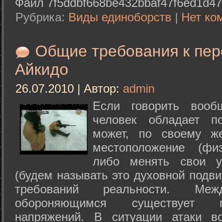
Файл 7f5ddbf668be432bbaf47f6ed1d47
Рубрика:
Виды единоборств
|
Нет ко
Общие требования к пе
Айкидо
26.07.2010 | Автор:
admin
Если говорить вооб
человек обладает п
может, по своему ж
местоположение (физ
либо менять свои у
(будем называть это духовной подв
требований реальности. М
обороняющимся существует п
напряжений. В ситуации атаки в