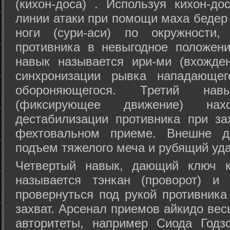
(кихон-доса) . Используя кихон-до
линии атаки при помощи маха бедер
ноги (сури-аси) по окружности
противника в невыгодное положен
навык называется ири-ми (вхожде
синхронизации рывка нападающе
обороняющегося. Третий на
(фиксирующее движение) на
дестабилизации противника при за
фехтовальном приеме. Внешне дв
подъем тяжелого меча и рубящий уда
Четвертый навык, дающий ключ к
называется тэнкан (проворот) и
провернуться под рукой противника
захват. Арсенал приемов айкидо ве
авторитеты, например Сиода Годз