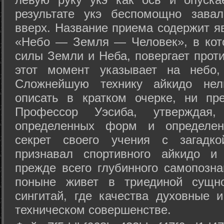
результате укэ беспомощно зава
вверх. Название приема содержит я
«Небо — Земля — Человек», в кото
силы Земли и Неба, повергает проти
этот момент указывает на небо,
Сложнейшую технику айкидо нел
описать в кратком очерке, ни пр
Профессор Уэсиба, утверждая
определенных форм и определенн
секрет своего учения с загадк
признавал спортивного айкидо и
прежде всего глубинного самопозна
поныне живет в триединой сущно
сингитай, где качества духовные 
техническом совершенстве.