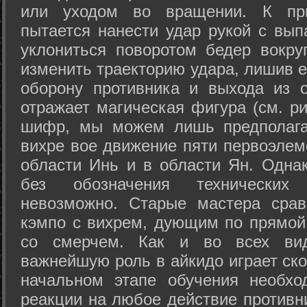
или уходом во вращении. К при
пытается нанести удар рукой с вып
уклониться поворотом бедер вокру
изменить траекторию удара, лишив е
оборону противника и выхода из 
отражает магическая фигура (см. ри
шифр, мы можем лишь предполагат
вихре вое движение пяти первоэлеме
области Инь и в области Ян. Одна
без обозначения технических
невозможно. Старые мастера срав
кэмпо с вихрем, дующим по прямой
со смерчем. Как и во всех вида
важнейшую роль в айкидо играет ско
начальном этапе обучения необхо
реакции на любое действие противн