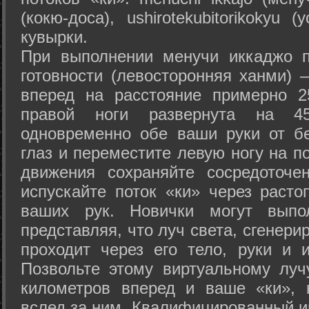
(кокю-доса), ushiro­tekubitori­kokyu 
кувырки.
При выполнении менучи иккаджо п
готовности (левосторонняя ханми) 
вперед на расстояние примерно 2
правой ноги развернута на 45
одновременно обе ваши руки от б
глаз и переместите левую ногу на п
движения сохраняйте сосредоточе
испускайте поток «ки» через раст
ваших рук. Новички могут выпол
представляя, что луч света, сгенери
проходит через его тело, руки и и
Позвольте этому виртуальному луч
километров вперед и ваше «ки», 
вслед за ним. Квалифицированный и