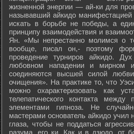
жизненной энергии — ай-ки для про
называвший айкидо манифестацией 
искать в борьбе не победы, а еди
принципу взаимодействия и взаимоо
Ян. «Мы непрестанно молимся о т
вообще, писал он,- поэтому фо
проведение турниров айкидо. Дух
любовном нападении и мирном ис
соединяются высшей силой любви
очищения». На практике то, что Уэ
можно охарактеризовать как уст
телепатического контакта между 
элементами гипноза. Не случай
мастерами основатель айкидо учил н
глаза, чтобы не поддаться агресси
разума, его ки. Как и в дзюдо, от 