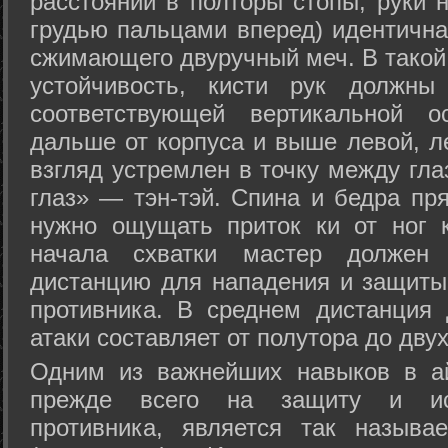
расстоянии в полторы стопы, руки 
грудью пальцами вперед) идентична
сжимающего двуручный меч. В такой
устойчивость, кисти рук должны
соответствующей вертикальной о
дальше от корпуса и выше левой, л
взгляд устремлен в точку между гла
глаз» — тэн-тэй. Спина и бедра пр
нужно ощущать приток ки от ног 
начала схватки мастер должен 
дистанцию для нападения и защиты 
противника. В среднем дистанция
атаки составляет от полутора до дву
Одним из важнейших навыков в ай
прежде всего на защиту и исп
противника, является так называ