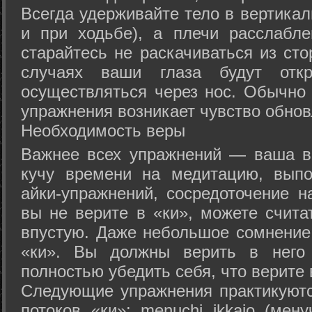
Всегда удерживайте тело в вертикал
и при ходьбе), а плечи расслабл
старайтесь не раскачиваться из сто
случаях ваши глаза будут отк
осуществляться через нос. Обычно 
упражнения возникает чувство обнов
Необходимость веры
Важнее всех упражнений — ваша в
кучу времени на медитацию, выпо
айки-упражнений, сосредоточение н
вы не верите в «ки», можете счита
впустую. Даже небольшое сомнение 
«ки». Вы должны верить в нег
полностью убедить себя, что верите 
Следующие упражнения практикуютс
потоков «ки»: menuchi ikkajo (мену