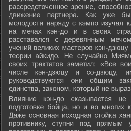
рассредоточенное зрение, способно
движение партнера. Как уже бы
молодости наряду с кэмпо изучал к
на мечах кэн-до и в своих стра
расставался с деревянным мечом 
учений великих мастеров кэн-дзюцу 
теории айкидо. Не случайно Миям
своих трактатов заметил: «Все вои
числе кэн-дзюцу и со-дзюцу, 
руководствуются они общим зак
единства, законом, который не выра
Влияние кэн-до сказывается не 
подготовке бойца, но и во многих 
Даже основная исходная стойка хан
противнику, ступни под прямым 