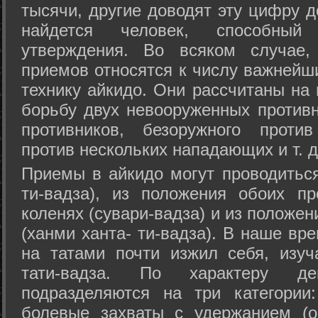
тысячи, другие доводят эту цифру д
найдется человек, способный
утверждения. Во всяком случае,
приемов относятся к числу важнейш
технику айкидо. Они рассчитаны на
борьбу двух невооруженных противн
противников, безоружного против
против нескольких нападающих и т. д
Приемы в айкидо могут проводиться
ти-вадза), из положения обоих п
коленях (сувари-вадза) и из положе
(ханми ханта- ти-вадза). В наше вр
на татами почти изжил себя, изу
тати-вадза. По характеру д
подразделяются на три категории: 
болевые захваты с удержанием (ос