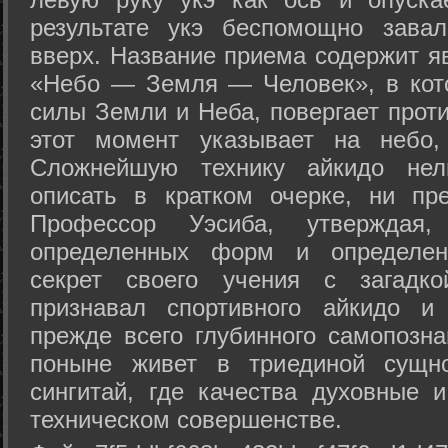
результате укэ беспомощно зава
вверх. Название приема содержит я
«Небо — Земля — Человек», в кото
силы Земли и Неба, повергает проти
этот момент указывает на небо,
Сложнейшую технику айкидо нел
описать в кратком очерке, ни пр
Профессор Уэсиба, утверждая
определенных форм и определенн
секрет своего учения с загадк
признавал спортивного айкидо и
прежде всего глубинного самопозна
поныне живет в триединой сущно
сингитай, где качества духовные 
техническом совершенстве.