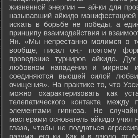
жизненной энергии — ай-ки для про
называвший айкидо манифестацией 
искать в борьбе не победы, а еди
принципу взаимодействия и взаимоо
Ян. «Мы непрестанно молимся о т
вообще, писал он,- поэтому фо
проведение турниров айкидо. Дух
любовном нападении и мирном ис
соединяются высшей силой любви
очищения». На практике то, что Уэ
можно охарактеризовать как уст
телепатического контакта между 
элементами гипноза. Не случай
мастерами основатель айкидо учил н
глаза, чтобы не поддаться агресси
разума, его ки. Как и в дзюдо, от 