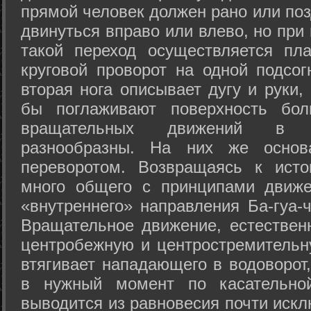
прямой человек должен рано или поз
двинуться вправо или влево, но пр
такой переход осуществляется пл
круговой проворот на одной подсог
вторая нога описывает дугу и руки,
бы поглаживают поверхность бол
вращательных движений в а
разнообразны. На них же осно
переворотом. Возвращаясь к ист
много общего с принципами движе
«внутреннего» направления Ба-гуа-
Вращательное движение, естественн
центробежную и центростремительн
втягивает нападающего в водоворот,
в нужный момент по касательной
выводится из равновесия почти иск