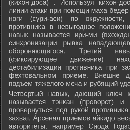
(кихон-доса) . Используя кихон-до
линии атаки при помощи маха бедер
ноги (сури-аси) по окружности
противника в невыгодное положен
навык называется ири-ми (вхожде
синхронизации рывка нападающе
обороняющегося. Третий на
(фиксирующее движение) на
дестабилизации противника при за
фехтовальном приеме. Внешне дв
подъем тяжелого меча и рубящий уда
Четвертый навык, дающий ключ к
называется тэнкан (проворот) и
провернуться под рукой противника
захват. Арсенал приемов айкидо ве
авторитеты, например Сиода Годз