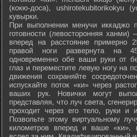
(кокю-доса), ushiro­tekubitori­kokyu 
кувырки.
При выполнении менучи иккаджо п
готовности (левосторонняя ханми) 
вперед на расстояние примерно 2
правой ноги развернута на 45
одновременно обе ваши руки от б
глаз и переместите левую ногу на п
движения сохраняйте сосредоточе
испускайте поток «ки» через раст
ваших рук. Новички могут выпол
представляя, что луч света, сгенери
проходит через его тело, руки и и
Позвольте этому виртуальному луч
километров вперед и ваше «ки», 
вслед за ним. Квалифицированный и