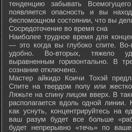
тенденцию забывать Всемогущего
появляется опасность и вы нахо
беспомощном состоянии, что вы дел
Сосредоточение во время сна
Наиболее трудное время для концен
— это когда вы глубоко спите. Во-
удобно. Во-вторых, тяжело у
выравненным горизонтально. В тр
сознание отключено.
Мастер айкидо Коичи Тохэй предл
Спите на твердом полу или жестко
Ляжьте на спину лицом вверх. В та
располагается вдоль одной линии. 
как уснуть, концентрируйтесь на е
ваш разум будет все больше «раб
будет непрерывно «течь» по ваше