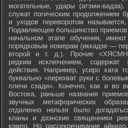
могательные, удары (атэми-вадза).
служат логическим продолжением бр
и уходов переворотом называется,
Подавляющее большинство приемов 
начальном этапе обучения, имеют
порядковым номерам (иккадзе — пер
второй и т. д.). Прочие <ХЯСМН
редким исключением, содержат 
действия. Например, усиро ката то
буквально «перехват руки с болевы
плечи сзади». Конечно, как и во в
Востока, раньше названия прием
звучных метафорических образ
отдаленно нельзя было догадатьс
кланы и дзэнские священники рев
кэмпо. Но рассекречивание айкидо,