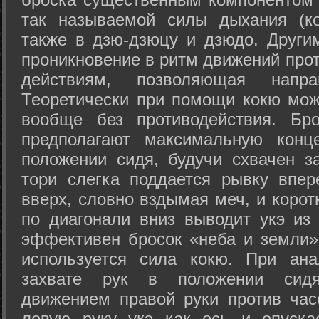
так называемой силы дыхания (ко
также в дзю-дзюцу и дзюдо. Други
проникновение в ритм движений прот
действиям, позволяющая напра
Теоретически при помощи кокю мож
вообще без противодействия. Бро
предполагают максимальную конц
положении сидя, будучи схвачен за
тори слегка поддается рывку впер
вверх, словно вздымая меч, и коро
по диагонали вниз выводит укэ из
эффективен бросок «неба и земли» (
используется сила кокю. При ан
захвате рук в положении сид
движением правой руки против час
левую руку укэ как ось и опуска