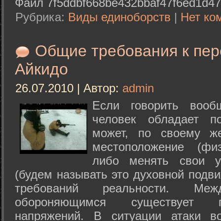
Файл 7f5ddbf668be432bbaf47f6ed1d47
Рубрика:
Виды единоборств
|
Нет ко
Общие требования к пе
Айкидо
26.07.2010 | Автор:
admin
Если говорить вооб
человек обладает п
может, по своему ж
местоположение (физ
либо менять свои у
(будем называть это духовной подв
требований реальности. М
обороняющимся существует п
напряжений. В ситуации атаки в