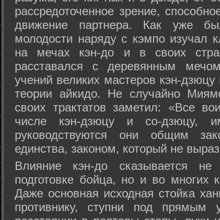
рассредоточенное зрение, способно
движение партнера. Как уже бы
молодости наряду с кэмпо изучал к
на мечах кэн-до и в своих стра
расставался с деревянным мечом 
учений великих мастеров кэн-дзюцу 
теории айкидо. Не случайно Миям
своих трактатов заметил: «Все вои
числе кэн-дзюцу и со-дзюцу, 
руководствуются они общим зак
единства, законом, который не выра
Влияние кэн-до сказывается не 
подготовке бойца, но и во многих 
Даже основная исходная стойка хан
противнику, ступни под прямым 