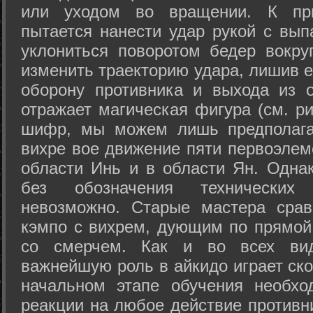
или уходом во вращении. К при
пытается нанести удар рукой с вып
уклониться поворотом бедер вокру
изменить траекторию удара, лишив е
оборону противника и выхода из 
отражает магическая фигура (см. ри
шифр, мы можем лишь предполагат
вихре вое движение пяти первоэлеме
области Инь и в области Ян. Одна
без обозначения технических
невозможно. Старые мастера срав
кэмпо с вихрем, дующим по прямой
со смерчем. Как и во всех вида
важнейшую роль в айкидо играет ско
начальном этапе обучения необхо
реакции на любое действие противн