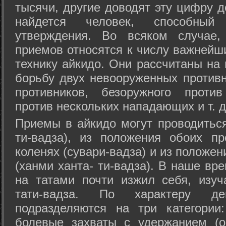
тысячи, другие доводят эту цифру д
найдется человек, способный
утверждения. Во всяком случае,
приемов относятся к числу важнейш
технику айкидо. Они рассчитаны на
борьбу двух невооруженных противн
противников, безоружного против
против нескольких нападающих и т. д
Приемы в айкидо могут проводиться
ти-вадза), из положения обоих п
коленях (сувари-вадза) и из положе
(ханми ханта- ти-вадза). В наше вр
на татами почти изжил себя, изу
тати-вадза. По характеру д
подразделяются на три категории: 
болевые захваты с удержанием (ос