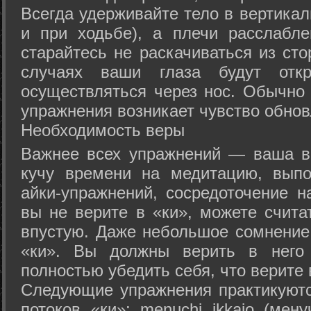
Всегда удерживайте тело в вертикал
и при ходьбе), а плечи расслабл
старайтесь не раскачиваться из сто
случаях ваши глаза будут отк
осуществляться через нос. Обычно 
упражнения возникает чувство обнов
Необходимость веры
Важнее всех упражнений — ваша в
кучу времени на медитацию, выпо
айки-упражнений, сосредоточение н
вы не верите в «ки», можете счита
впустую. Даже небольшое сомнение 
«ки». Вы должны верить в нег
полностью убедить себя, что верите 
Следующие упражнения практикуютс
потоков «ки»: menuchi ikkajo (мену