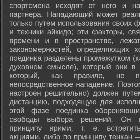
спортсмена исходят от него и на
партнера. Нападающий может реал
только путем использования своих 
и техники айкидо; эти факторы, св
времени и в пространстве, лежа
закономерностей, определяющих х
поединка разделены промежутком (ка
духовном смысле), который они в 
который, как правило, не по
непосредственное нападение. Поэто
настроен решительно) должен путе
дистанцию, подходящую для исполн
этой фазе поединка обороняющ
свободы выбора решений. Он м
принципу ирими, т. е. встретит
акциями, либо по принципу тенкан —