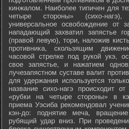
кинжалом. Наиболее типичен для те
четыре стороны» (сихо-нагэ)
универсальное освобождение от з
нападающий захватил запястье го
(правой левую), тори, наложив кист
противника, скользящим движени
часовой стрелке под рукой укэ, о
свое запястье, и нажатием одно
лучезапястном суставе валит против
для удержания используется только
название сихо-нагэ происходит от
«рубки на четыре стороны» в кэ
приема Уэсиба рекомендовал учен
кэн-до: поднятие меча, вращени
рубящий удар вниз. При проведен
броска существенным компонентом 