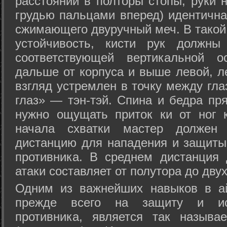
расстоянии в полторы стопы, руки 
грудью пальцами вперед) идентична
сжимающего двуручный меч. В такой
устойчивость, кисти рук должны
соответствующей вертикальной о
дальше от корпуса и выше левой, л
взгляд устремлен в точку между гла
глаз» — тэн-тэй. Спина и бедра пр
нужно ощущать приток ки от ног 
начала схватки мастер должен 
дистанцию для нападения и защиты 
противника. В среднем дистанция
атаки составляет от полутора до дву
Одним из важнейших навыков в ай
прежде всего на защиту и исп
противника, является так называ