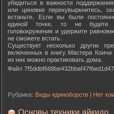
убедиться в важности поддержания
или циновке перекувыркнитесь, с
встаньте. Если вы были постоянн
единой точке, то не будете 
головокружения и удержите равнове
не сможете встать.
Существует несколько других пре
включенных в книгу Мастера Коичи 
из них можно практиковать дома.
Файл 7f5ddbf668be432bbaf47f6ed1d47
Рубрика:
Виды единоборств
|
Нет ко
Основы техники айкидо