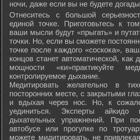
ночи, даже если вы не будете догады
Отнеситесь с большой серьезнос
единой точке. Приготовьтесь к том
ваши мысли будут «прыгать» и путат
точки. Но, если вы сможете постоян
точке после каждого «соскока», ваш
концов станет автоматической, как 
мощности «ки»практикуйте ме
контролируемое дыхание.
Медитировать желательно в тих
посторонних месте, с закрытыми гла
и вдыхая через нос. Но, к сожа
уединиться. Эксперты айкидо 
дыхательных упражнений. При по
автобусе или прогулке по тротуа
можете мидитировать, не привлека