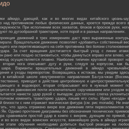
идо
ики айкидо, дающей, как и во многих видах китайского цюань-шу
о над противником любых физических данных, кроется прежде всего 
окружности. При исполнении всех захватов, блоков и бросков руки, ног
дуют по дугообразной траектории, хотя порой и в разных направлениях.
 проекция движений в трех измерениях даст ярко выраженные контур
пирали. Вращательное движение позволяет «добавить» собственный ве
ющего или перетягивающего на себя противника без боязни столкновени
удара. За счет вращения достигается быстрый уход с линии атаки
н рано или поздно остановиться, чтобы двинуться вправо или влево, н
еход осуществляется плавно. Наиболее типичен круговой проворот н
м вторая нога описывает дугу и руки, следуя за корпусом, как б
о шара. Варианты вращательных движений в айкидо чрезвычайн
дения и уходы переворотом. Возвращаясь к истокам, мы увидим здес
 в китайской школе «внутреннего» направления Ба-гуа-чжан (Восем
стественно, приводит в действие центробежную и центростремительну
адающего в водоворот, вторая отбрасывает его в нужный момент п
дится из равновесия почти исключительно скручиванием или уходом в
пытается нанести удар рукой с выпадом, достаточно слегка уклонитьс
 толчком изменить траекторию удара, лишив его силы. Идею «входа» 
й близости с ним отражает магическая фигура (см. рис monada). Не зна
ать, что здесь отражено вихре вое движение пяти первоэлементов п
ти Ян. Однако прочтение диаграммы без обозначения технических приемо
ера сравнивали простой удар в кэмпо с вихрем, дующим по прямой, 
и во всех видах воинских искусств, важнейшую роль в айкидо играе
ном этапе обучения необходимо добиться быстрой реакции на любо
мая нормальная скорость. Следующий этап — опережение для перехват