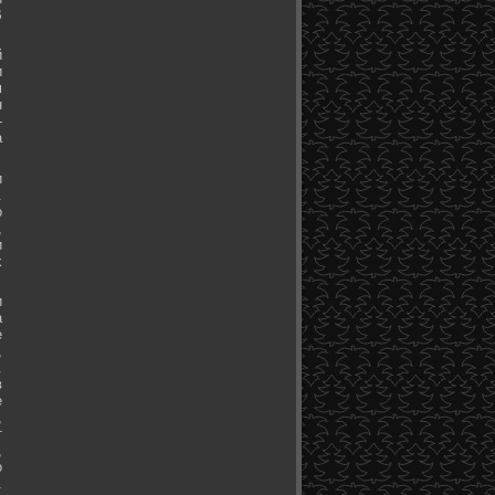
В
й
и
м
н
-
а
и
.
о
,
и
х
и
а
е
,
.
в
е
,
т
,
о
.