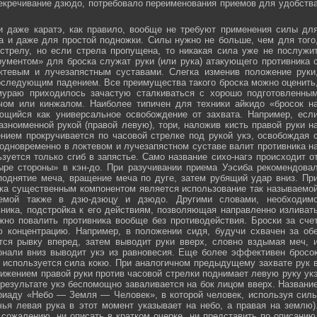
секречивание дзюдо, потребовало переименования приемов для удобств
и даже каратэ, как правило, вообще не требуют применения силы дл
а и даже для простой подножки. Силы нужно не больше, чем для того
стрелу, но если стрела пропущена, то никакая сила уже не послужи
ументом» для броска служат руки (или рука) атакующего противника 
тевым и лучезапястным суставами. Слегка изменив положение руки
оследующим падением. Все преимущества такого броска можно оценить
мураю приходилось зачастую сталкиваться с хорошо подготовленны
ечом или кинжалом. Наиболее типичен для техники айкидо «бросок н
яющийся как универсальное освобождение от захвата. Например, есл
зноименной рукой (правой левую), тори, наложив кисть правой руки н
нием прокручивается по часовой стрелке под рукой укэ, освобождая 
 одновременно в локтевом и лучезапястном суставе валит противника н
зуется только сгиб в запястье. Само название сихо-нагэ происходит о
ыре стороны» в кэн-до. При разучивании приема Уэсиба рекомендова
поднятие меча, вращение меча по дуге, затем рубящий удар вниз. Пр
ка существенным компонентом является использование так называемо
зуемой также в дзю-дзюцу и дзюдо. Другими словами, необходим
ника, подстройка к его действиям, позволяющая направленно изливат
жно повалить противника вообще без противодействия. Броски за сче
ю концентрацию. Например, в положении сидя, будучи схвачен за об
ется рывку вперед, затем выводит руки вверх, словно вздымая меч, 
онали вниз выводит укэ из равновесия. Еще более эффективен бросо
же используется сила кокю. При аналогичном предыдущему захвате рук 
жением правой руки против часовой стрелки поднимает левую руку ук
 результате укэ беспомощно заваливается на бок лицом вверх. Названи
риаду «Небо — Земля — Человек», в которой человек, используя сил
чья левая рука в этот момент указывает на небо, а правая на землю)
сожалению, ни описать в кратком очерке, ни представить по описанию