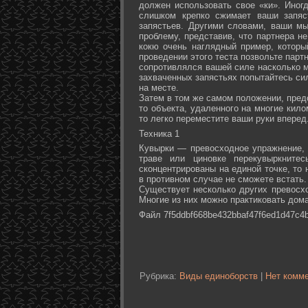
должен использовать свое «ки». Иногд
слишком крепко сжимает ваши запяс
запястьев. Другими словами, ваши м
проблему, представив, что партнера не
кокю очень наглядный пример, которы
проведении этого теста позвольте партн
сопротивлялся вашей силе насколько м
захваченных запястьях попытайтесь сил
на месте.
Затем в том же самом положении, предс
то объекта, удаленного на многие кил
то легко переместите ваши руки вперед
Техника 1
Кувырки — превосходное упражнение, 
траве или циновке перекувыркните
сконцентрированы на единой точке, то
в противном случае не сможете встать.
Существует несколько других превосх
Многие из них можно практиковать дома
Файл 7f5ddbf668be432bbaf47f6ed1d47c4b
Рубрика:
Виды единоборств
|
Нет комме