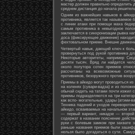
мастер должен правильно определить д
среднем дистанция до начала решитель
Одним из важнейших навыков в айкидо
противника, является так называемое б
с линии атаки при помощи маха бедер 
самым противника в невыгодное поло
заключается в синхронизации рывка на
доса (фиксирующее движение) находит 
фехтовальном приеме. Внешне движени
Четвертый навык, дающий ключ к больш
провернуться под рукой противника дл
Некоторые авторитеты, например Сио
десяти тысяч. Вряд ли найдется чел
около полутора сотен приемов относ
рассчитаны на всевозможные ситуа
противников, безоружного против воору
Приемы в айкидо могут проводиться из 
на коленях (сувари-вадза) и из положе
обычай сидеть на татами почти изжил с
приемы подразделяются на три категори
как вспо- могательные, удары (атэми-в
Техника падений и уходов переворотом
айкидо, осваиваемых на начальном эта
— первый вариант, никадзе — второй
содержат в названии пояснение действи
руки с болевым замком при захвате за
раньше названия приемов были зашифр
нельзя было догадаться о сути. Самур