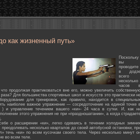
до как жизненный путь»
Поскольку
вы
проводите
в додз
всего
несколько
часов 
 что продолжая практиковаться вне его, можно увеличить собственну
 раза? Для большинства спортивных школ и искусств это практически н
борудование для тренировок, как правило, находится в специальны
ять наиболее важное упражнение — сосредоточение на единой точке 
ten ) и управление течением вашего «ки»- 24 часа в сутки. И, как н
полнении этого упражнения не при «праздношатании», а когда страдает
.
себе о расширении «ки», легко одеваясь в течении холодных зимни
 преодолевать несколько кварталов до своей автобусной остановки, пр
л» течь «ки» по всем кусочкам своего тела. Через несколько минут о
ие во всем теле.