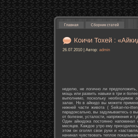
Главная
Сборник статей
Коичи Тохей : «Айки
26.07.2010 | Автор:
admin
неделю, не логично ли предположить,
мощь или развить навыки в три и более
выполнимо, поскольку необходимое о
залах. Но в айкидо вы можете примен
нижней части живота ( Seikan-­no-­it
парадоксально, вы задумываетесь о вы
от болезни, усталости, напряжения и т.д
Один айкидока постоянно напоминал 
месяцев. Каждое утро ему приходилось
этом он оголял свои руки и «заставля
начинал чувствовать теплое покалыван