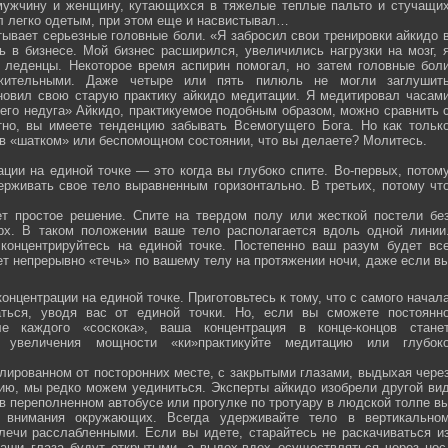
мужчину и женщину, кутающихся в тяжелые теплые пальто и стучащи
ел легко одетым, при этом еще и насвистывал…
тывает серьезные головные боли. «Я забросил свои тренировки айкидо 
ь в бизнесе. Мой бизнес расширился, увеличились нагрузки на мозг, 
о леденцы. Некоторое время аспирин помогал, но затем головные бол
жительными. Даже четыре или пять пилюль не могли заглушит
новил свою старую практику айкидо медитации. Я медитировал часам
оего недуга» Айкидо, практикуемое подобным образом, можно сравнить 
тно, вы имеете тенденцию забывать Всемогущего Бога. Но как тольк
 в «шатком» или беспомощном состоянии, что вы делаете? Молитесь.
ции на единой точке — это когда вы глубоко спите. Во-первых, потом
ерживать свое тело выравненным горизонтально. В третьих, потому чт
ет простое решение. Спите на твердом полу или жесткой постели бе
рх. В таком положении ваше тело располагается вдоль одной линии
 концентрируйтесь на единой точке. Постепенно ваш разум будет вс
ет непрерывно «течь» по вашему телу на протяжении ночи, даже если в
онцентрации на единой точке. Приготовьтесь к тому, что с самого начал
ться, уводя вас от единой точки. Но, если вы сможете постоянн
е каждого «соскока», ваша концентрация в конце-концов стане
я увеличения мощности «ки»практикуйте медитацию или глубок
лированном от посторонних месте, с закрытыми глазами, выдыхая чере
нию, мы редко можем уединиться. Эксперты айкидо изобрели другой ви
в переполненном автобусе или прогулке по тротуару в людской толпе в
я внимания окружающих. Всегда удерживайте тело в вертикально
плечи расслабленными. Если вы идете, старайтесь не раскачиваться и
ваши глаза будут открытыми, а выдох-вдох осуществляться через нос