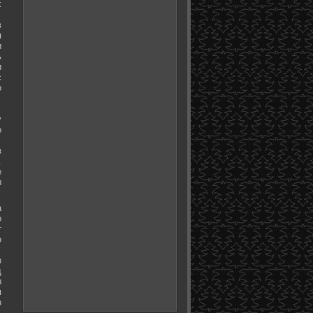
х
в
я
и
ь
и
с
о
у
о
з
.
е
ы
а
о
т
о
з
д
ы
м
з
.