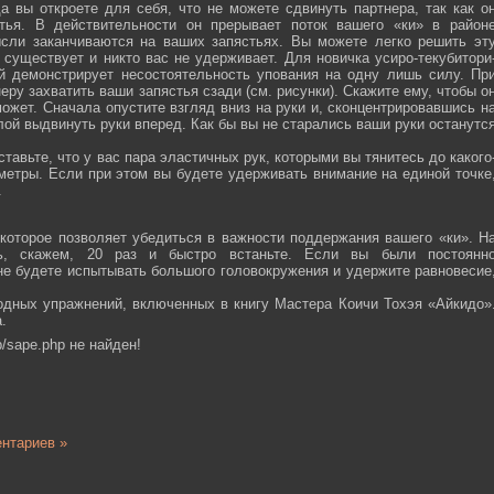
а вы откроете для себя, что не можете сдвинуть партнера, так как о
тья. В действительности он прерывает поток вашего «ки» в район
ысли заканчиваются на ваших запястьях. Вы можете легко решить эт
 существует и никто вас не удерживает. Для новичка усиро-текубитори
й демонстрирует несостоятельность упования на одну лишь силу. Пр
еру захватить ваши запястья сзади (см. рисунки). Скажите ему, чтобы о
ожет. Сначала опустите взгляд вниз на руки и, сконцентрировавшись н
ой выдвинуть руки вперед. Как бы вы не старались ваши руки останутс
тавьте, что у вас пара эластичных рук, которыми вы тянитесь до какого
ометры. Если при этом вы будете удерживать внимание на единой точке
.
которое позволяет убедиться в важности поддержания вашего «ки». Н
сь, скажем, 20 раз и быстро встаньте. Если вы были постоянн
 не будете испытывать большого головокружения и удержите равновесие
одных упражнений, включенных в книгу Мастера Коичи Тохэя «Айкидо»
.
/sape.php не найден!
нтариев »