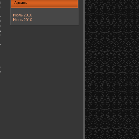
н
Архивы
е
у
Июль 2010
-
Июнь 2010
и
н
а
я
-
,
а
о
,
.