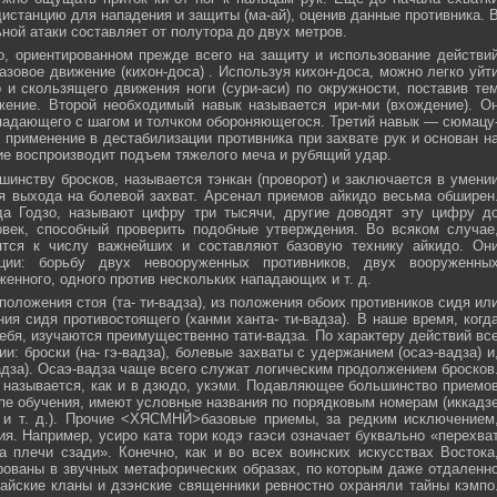
истанцию для нападения и защиты (ма-ай), оценив данные противника. 
ной атаки составляет от полутора до двух метров.
, ориентированном прежде всего на защиту и использование действи
азовое движение (кихон-доса) . Используя кихон-доса, можно легко уйт
и скользящего движения ноги (сури-аси) по окружности, поставив те
жение. Второй необходимый навык называется ири-ми (вхождение). О
падающего с шагом и толчком обороняющегося. Третий навык — сюмацу
применение в дестабилизации противника при захвате рук и основан н
е воспроизводит подъем тяжелого меча и рубящий удар.
инству бросков, называется тэнкан (проворот) и заключается в умени
я выхода на болевой захват. Арсенал приемов айкидо весьма обширен
да Годзо, называют цифру три тысячи, другие доводят эту цифру д
овек, способный проверить подобные утверждения. Во всяком случае
ятся к числу важнейших и составляют базовую технику айкидо. Он
ции: борьбу двух невооруженных противников, двух вооруженны
женного, одного против нескольких нападающих и т. д.
положения стоя (та- ти-вадза), из положения обоих противников сидя ил
ния сидя противостоящего (ханми ханта- ти-вадза). В наше время, когд
ебя, изучаются преимущественно тати-вадза. По характеру действий вс
и: броски (на- гэ-вадза), болевые захваты с удержанием (осаэ-вадза) и
адза). Осаэ-вадза чаще всего служат логическим продолжением бросков
 называется, как и в дзюдо, укэми. Подавляющее большинство приемо
пе обучения, имеют условные названия по порядковым номерам (иккадз
 и т. д.). Прочие <ХЯСМНЙ>базовые приемы, за редким исключением
я. Например, усиро ката тори кодэ гаэси означает буквально «перехва
 плечи сзади». Конечно, как и во всех воинских искусствах Востока
ованы в звучных метафорических образах, по которым даже отдаленн
айские кланы и дзэнские священники ревностно охраняли тайны кэмпо