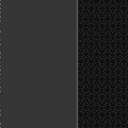
ы
я
я
й
о
й
,
с
о
.
й
о
с
ь
а
е
х
-
в
я
.
у
е
ы
,
а
и