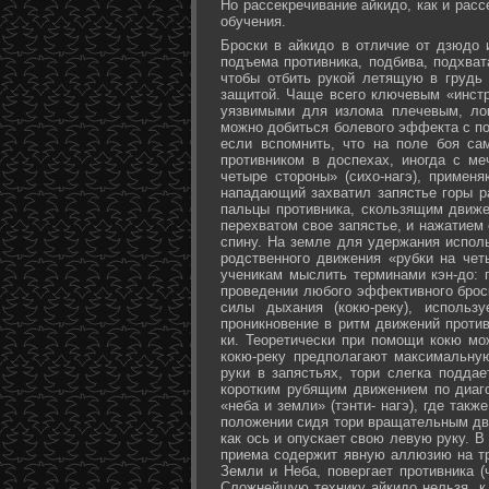
Но рассекречивание айкидо, как и рас
обучения.
Броски в айкидо в отличие от дзюдо 
подъема противника, подбива, подхват
чтобы отбить рукой летящую в грудь 
защитой. Чаще всего ключевым «инстр
уязвимыми для излома плечевым, лок
можно добиться болевого эффекта с п
если вспомнить, что на поле боя са
противником в доспехах, иногда с м
четыре стороны» (сихо-нагэ), примен
нападающий захватил запястье горы ра
пальцы противника, скользящим движе
перехватом свое запястье, и нажатием
спину. На земле для удержания исполь
родственного движения «рубки на чет
ученикам мыслить терминами кэн-до: 
проведении любого эффективного брос
силы дыхания (кокю-реку), исполь
проникновение в ритм движений против
ки. Теоретически при помощи кокю мо
кокю-реку предполагают максимальну
руки в запястьях, тори слегка подда
коротким рубящим движением по диаг
«неба и земли» (тэнти- нагэ), где так
положении сидя тори вращательным дви
как ось и опускает свою левую руку. В
приема содержит явную аллюзию на т
Земли и Неба, повергает противника (
Сложнейшую технику айкидо нельзя, к 