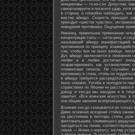
инициативы — го-но-сэн. Допустим, ва
самортизируете и погасите удар, хотя 
в сторону и спокойно наблюдать, как
мастер айкидо. Скорость приходит ка
приходит «шестое чувство», экстремал
поведения противника. Ощущение време
Наконец, правильное применение четы
концентрации силы — сютю-реку и соср
называвший айкидо манифестацией в
противником по принципу взаимодейст
том, чтобы боя не было вообще, писа
Дух айкидо заключается в любовном н
любви и в любви достигают очище
охарактеризовать как установление 
элементами гипноза. Не случайно в
противнику в глаза, чтобы не поддаться
в айкидо требуется рассредоточенное 
было сказано, Уэсиба в молодости нар
странствиях по Японии не расставался 
дзюцу и кэн-до мы находим и в теор
заметил: «Все воинские искусства, в 
они общим законом всепроницающего ед
Влияние кэн-до сказывается не только 
Даже основная исходная стойка ханми-г
на расстоянии в полторы стопы, руки
фехтовальщика, сжимающего двуручный 
находиться на линии, соответствующей
левая — ближе к корпусу, взгляд устре
и бедра прямые. В исходной стойке н