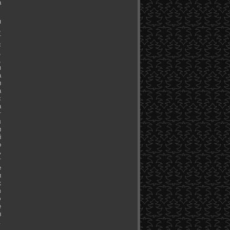
а
я
,
т
с
,
,
м
а
и
а
с
а
т
л
и
й
о
ь
т
е
и
к
в
э
е
ы
.
.