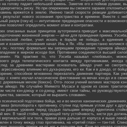
м на голову падает небольшой камень. Заметив его и поймав руками, в
подвергнетесь риску. Но при опережении вы сможете заранее отклонитьс
 камень врежется в землю. Именно такой скорости реакции добиваетс
к результат нового осознания пространства и времени. Вместе с не
ьный разум (гоку-и) — интуитивное предвидение опасности и возможног
ни позволяет определить момент атаки и контратаки.
рех описанных выше принципов аутотренинга приводит к максимально
едоточению жизненной энергии — ай-ки для проведения приема. Уэсиба
селенской любви, учил искать в борьбе не победы, а единения 
вия и взаимоотталкивания начал Инь и Ян. «Мы непрестанно молимся 
л он,- поэтому формально мы запрещаем проведение турниров айкидо
ападении и мирном исходе боя. Противники соединяются высшей сило
ния». На практике то, что Уэсиба называл «любовью», можн
своего рода телепатического контакта между противниками, иногда 
след за древними мастерами основатель айкидо учил не смотрет
 агрессивному влиянию его духа-разума, его ки. Как и в дзюдо, от бойц
зрение, способное мгновенно перехватить движение партнера. Как уж
яду с кэмпо изучал классическое фехтование на мечах кэн-до и в свои
с деревянным мечом (боккэн). Отго- лоски учений великих мастеров кэн
ии айкидо. Не случайно Миямото Мусаси в одном из своих трактато
том числе кэн-дзюцу и со-дзюцу, имеют свои тайны, но руководствуютс
инства, законом, который не выразить словами».
в психической подготовке бойца, но и во многих канонических движениях
амаэ (вполоборота к противнику, ступни под прямым углом друг к друг
 на разных уровнях перед грудью пальцами вперед) идентична стойк
меч. В такой стойке, придающей телу устойчивость, кисти рук должн
 вертикальной оси тела, правая рука дальше от корпуса и выше левой
млен в точку между глаз противника, на «третий глаз» — тэн-тэй. Спин
ужно ощущать приток ки от ног к пальцам рук. Еще до начала схватк