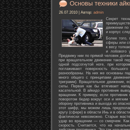
Основы техники айк
26.07.2010 | Автор:
admin
Секрет техн
преимуществ
движении по 
и корпус сле
Более того,
сферы или с
к весу толка
и лобового 
Предвижу нии по прямой человек долже
при вращательном движении такой пер
одной подсогнутой ноге, при которо
поглаживают поверхность большог
разнообразны. На них же основаны па
много общего с принципами движения
триграмм). Вращательное движение, е
силы. Первая как бы втягивает нап
касательной. В айкидо противник выво
вращении. К примеру, если противник 
поворотом бедер вокруг оси и мягким
оборону противника и выхода из опасно
этот шифр, мы можем лишь предполаг
кругу (сфере) в области Инь и в облас
фактически невозможно. Старые маст
удар во вращении — со смерчем. Как 
скорость. Считается, что на началь
действие противника. Это так называе