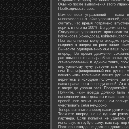
Обычно после выполнения этого упражн
Необходимость веры
Важнее всех упражнений — ваша ве
многочисленных айки-упражнений, со
считать, что время потрачено впусту
верить в него на 100%. Вы должны полн
Следующие упражнения практикуются в
kokyu-dosa (кокю-доса), ushiro­tekubitori
При выполнении менучи иккаджо прим
выдвинута вперед на расстояние прим
Вынесите одновременно обе ваши руки 
вперед. Во время движения сохраняй
растопыренные пальцы обеих ваших рук.
сгенерированный в единой точке, прох
виртуальному лучу устремиться на мн
ним. Квалифицированный инструктор, м
вашего «ки» толканием ваших рук наз
вернитесь в исходное положение, зате
ваша правая нога впереди левой. Из э
и вверх до уровня глаз. Продолжайте
Помните, «ки» всегда должно быть 
выполнении кокю-доса вы и ваш партне
правой ноги лежит на большом пальце л
чувствовать себя неудобно.
Теперь вытяните вперед ваши руки и поз
Толкните вперед, но не одними рука
партнера. Если попытка не удалась п
используете грубую силу, ваш партнер
Партнер никогда не должен давить н