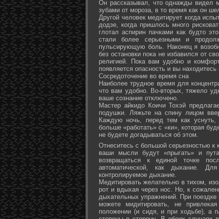
Он рассказывал, что однажды видел 
зубами от мороза, в то время как он ш
Другой человек медитирует когда испы
додзе, когда пришлось много рисковат
глотал аспирин пачками как будто эт
стали более серьезными и продол
пульсирующую боль. Наконец я возоб
без остановки пока не избавился от св
религией. Пока вам удобно и комфор
появляется опасность и вы находитесь
Сосредоточение во время сна
Наиболее трудное время для концентра
что вам удобно. Во-вторых, тяжело уд
ваше сознание отключено.
Мастер айкидо Коичи Тохэй предлага
подушки. Ляжьте на спину лицом вве
Каждую ночь, перед тем как уснуть,
больше «работать» с «ки», которая буд
не будете догадываться об этом.
Отнеситесь с большой серьезностью к к
ваши мысли будут «прыгать» и пута
возвращаться к единой точке посл
автоматической, как дыхание. Дл
контролируемое дыхание.
Медитировать желательно в тихом, изо
рот и вдыхая через нос. Но, к сожале
дыхательных упражнений. При поездке 
можете мидитировать, не привлека
положении (и сидя, и при ходьбе), а 
стороны в сторону. В обоих случаях 