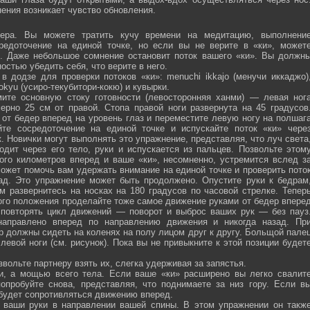
ения возникает чувство обновления.
ра. Вы можете тратить кучу времени на медитацию, выполнени
средоточение на единой точке, но если вы не верите в «ки», может
ю. Даже небольшое сомнение остановит поток вашего «ки». Вы должн
остью убедить себя, что верите в него.
 додзе для проверки потоков «ки»: menuchi ikkajo (менучи иккаджо)
­kokyu (усиро-текубитори-кокю) и кувырки.
ите основную стоку готовности (левосторонняя ханми) — левая ног
ерно 25 см от правой. Стопа правой ноги развернута на 45 градусов
от бедер вперед на уровень глаз и переместите левую ногу на полшаг
те сосредоточение на единой точке и испускайте поток «ки» чере
 Новички могут выполнять это упражнение, представляя, что луч света
одит через его тело, руки и испускается из пальцев. Позвольте этом
ого километров вперед и ваше «ки», несомненно, устремится вслед з
ожет помочь вам удержать внимание на единой точке и проверить пото
ад. Это упражнение может быть продолжено. Опустите руки к бедрам
м развернитесь на носках на 180 градусов по часовой стрелке. Тепер
того положения проделайте тоже самое движение руками от бедер впере
 повторять цикл движений — поворот и выброс ваших рук — без пауз
направлено вперед по направлению движения и никогда назад. Пр
р должны сидеть на коленях на полу лицом друг к другу. Больщой пале
евой ноги (см. рисунок). Пока вы не привыкните к этой позиции будет
вольте партнеру взять их, слегка удерживая за запястья.
ми, а мощью всего тела. Если ваше «ки» расширено вы легко свалит
опробуйте снова, представляя, что поднимаете за низ гору. Если в
 будет сопротивляться движению вперед.
а ваши руки в направлении вашей спины. В этом упражнении он такж