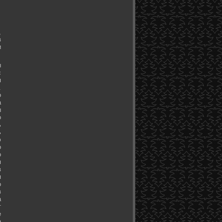
,
в
и
ы
с
я
.
о
а
ы
о
ь
ь
ю
о
о
я
в
я
о
в
а
т
е
а