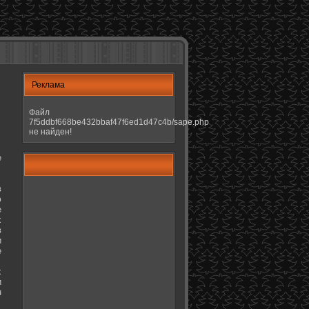
Реклама
Файл
7f5ddbf668be432bbaf47f6ed1d47c4b/sape.php
не найден!
е
в
ю
е
х
в
и
е
х
и
н