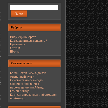
е
е
ы
,
Рубрики
а
Виды единоборств
.
Как защититься женщине?
а
Приемчики
з
Статьи
,
Школы
у
а
к
,
Свежие записи
ь
д
Коичи Тохей : «Айкидо как
.
жизненный путь»
и
Основы техники айкидо
ц
Общие требования к
е
перемещениям в Айкидо
Стили Айкидо
Краткая справочная информация
е
по Айкидо.
ы
е