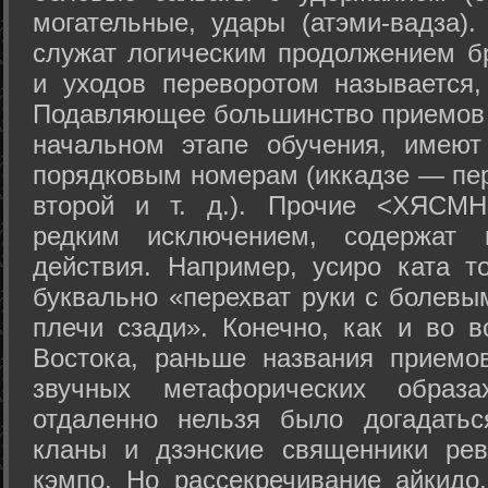
могательные, удары (атэми-вадза).
служат логическим продолжением бр
и уходов переворотом называется,
Подавляющее большинство приемов 
начальном этапе обучения, имеют
порядковым номерам (иккадзе — пер
второй и т. д.). Прочие <ХЯСМН
редким исключением, содержат 
действия. Например, усиро ката то
буквально «перехват руки с болевы
плечи сзади». Конечно, как и во в
Востока, раньше названия прием
звучных метафорических образ
отдаленно нельзя было догадатьс
кланы и дзэнские священники рев
кэмпо. Но рассекречивание айкидо,