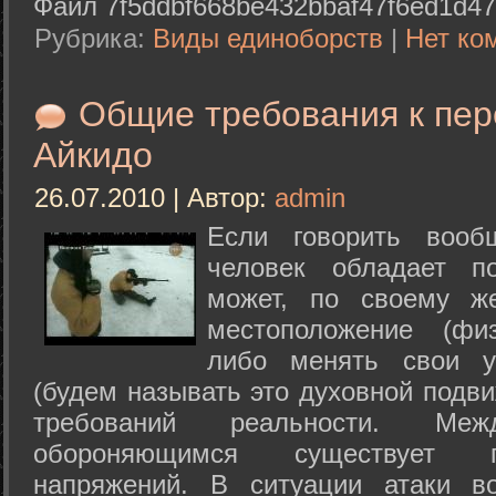
Файл 7f5ddbf668be432bbaf47f6ed1d47
Рубрика:
Виды единоборств
|
Нет ко
Общие требования к пе
Айкидо
26.07.2010 | Автор:
admin
Если говорить вооб
человек обладает п
может, по своему ж
местоположение (физ
либо менять свои у
(будем называть это духовной подв
требований реальности. М
обороняющимся существует п
напряжений. В ситуации атаки в