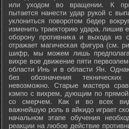
или уходом во вращении. К при
пытается нанести удар рукой с вып
уклониться поворотом бедер вокру
изменить траекторию удара, лишив е
оборону противника и выхода из 
отражает магическая фигура (см. ри
шифр, мы можем лишь предполагат
вихре вое движение пяти первоэлеме
области Инь и в области Ян. Одна
без обозначения технических
невозможно. Старые мастера срав
кэмпо с вихрем, дующим по прямой
со смерчем. Как и во всех вида
важнейшую роль в айкидо играет ско
начальном этапе обучения необхо
реакции на любое действие противн