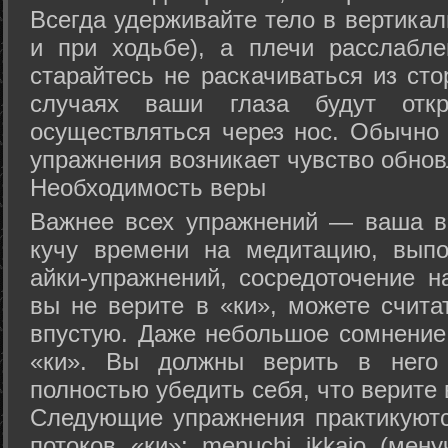
Всегда удерживайте тело в вертикал
и при ходьбе), а плечи расслабл
старайтесь не раскачиваться из сто
случаях ваши глаза будут отк
осуществляться через нос. Обычно 
упражнения возникает чувство обнов
Необходимость веры
Важнее всех упражнений — ваша в
кучу времени на медитацию, выпо
айки-упражнений, сосредоточение н
вы не верите в «ки», можете счита
впустую. Даже небольшое сомнение 
«ки». Вы должны верить в нег
полностью убедить себя, что верите 
Следующие упражнения практикуютс
потоков «ки»: menuchi ikkajo (мену