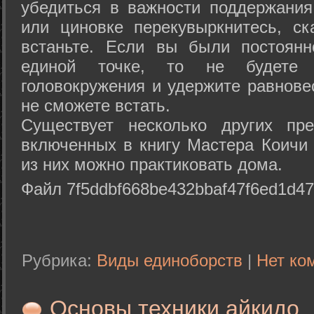
убедиться в важности поддержания
или циновке перекувыркнитесь, с
встаньте. Если вы были постоянн
единой точке, то не будете 
головокружения и удержите равнове
не сможете встать.
Существует несколько других пре
включенных в книгу Мастера Коичи 
из них можно практиковать дома.
Файл 7f5ddbf668be432bbaf47f6ed1d47
Рубрика:
Виды единоборств
|
Нет ко
Основы техники айкидо