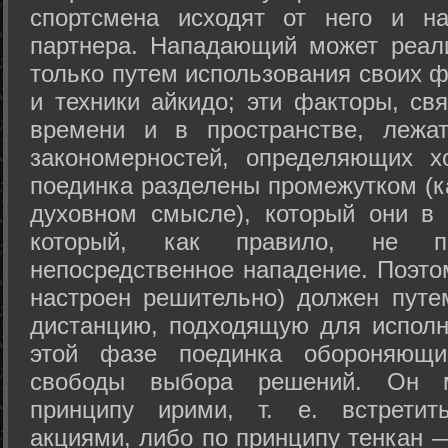
спортсмена исходят от него и на
партнера. Нападающий может реал
только путем использования своих 
и техники айкидо; эти факторы, св
времени и в пространстве, лежа
закономерностей, определяющих х
поединка разделены промежутком (ка
духовном смысле), который они в 
который, как правило, не по
непосредственное нападение. Поэто
настроен решительно) должен путе
дистанцию, подходящую для исполн
этой фазе поединка обороняющ
свободы выбора решений. Он м
принципу ирими, т. е. встретит
акциями, либо по принципу тенкан —