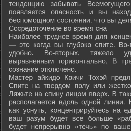
тенденцию забывать Всемогущего
появляется опасность и вы нахо
беспомощном состоянии, что вы дел
Сосредоточение во время сна
Наиболее трудное время для концен
— это когда вы глубоко спите. Во-
удобно. Во-вторых, тяжело у
выравненным горизонтально. В тр
сознание отключено.
Мастер айкидо Коичи Тохэй предл
Спите на твердом полу или жестко
Ляжьте на спину лицом вверх. В та
располагается вдоль одной линии. 
как уснуть, концентрируйтесь на е
ваш разум будет все больше «раб
будет непрерывно «течь» по ваше