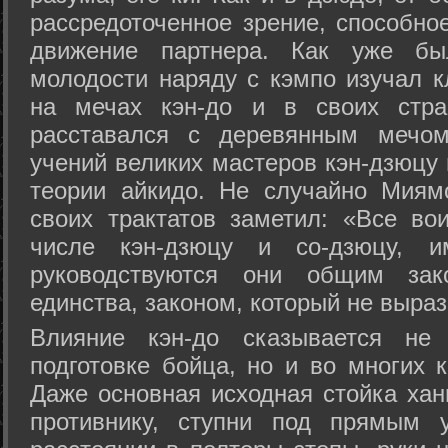
рассредоточенное зрение, способно
движение партнера. Как уже бы
молодости наряду с кэмпо изучал к
на мечах кэн-до и в своих стра
расставался с деревянным мечом 
учений великих мастеров кэн-дзюцу 
теории айкидо. Не случайно Миям
своих трактатов заметил: «Все вои
числе кэн-дзюцу и со-дзюцу, 
руководствуются они общим зак
единства, законом, который не выра
Влияние кэн-до сказывается не 
подготовке бойца, но и во многих 
Даже основная исходная стойка хан
противнику, ступни под прямым 