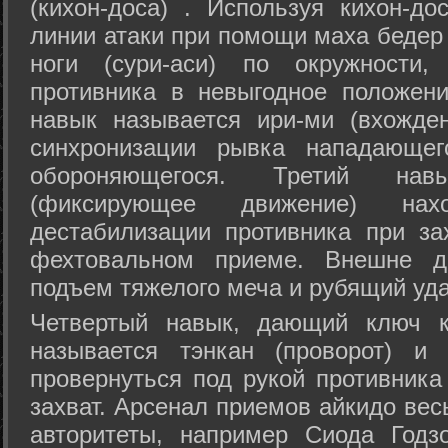
(кихон-доса) . Используя кихон-до
линии атаки при помощи маха бедер
ноги (сури-аси) по окружности
противника в невыгодное положен
навык называется ири-ми (вхожде
синхронизации рывка нападающе
обороняющегося. Третий на
(фиксирующее движение) на
дестабилизации противника при за
фехтовальном приеме. Внешне дв
подъем тяжелого меча и рубящий уда
Четвертый навык, дающий ключ к
называется тэнкан (проворот) и
провернуться под рукой противника
захват. Арсенал приемов айкидо ве
авторитеты, например Сиода Годз