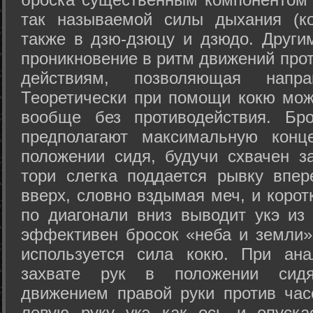
так называемой силы дыхания (ко
также в дзю-дзюцу и дзюдо. Други
проникновение в ритм движений прот
действиям, позволяющая напра
Теоретически при помощи кокю мож
вообще без противодействия. Бро
предполагают максимальную конц
положении сидя, будучи схвачен за
тори слегка поддается рывку впер
вверх, словно вздымая меч, и коро
по диагонали вниз выводит укэ из
эффективен бросок «неба и земли» (
используется сила кокю. При ан
захвате рук в положении сид
движением правой руки против час
левую руку укэ как ось и опуска