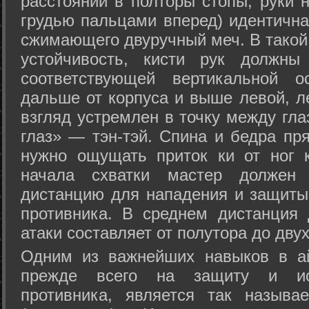
расстоянии в полторы стопы, руки 
грудью пальцами вперед) идентична
сжимающего двуручный меч. В такой
устойчивость, кисти рук должны
соответствующей вертикальной о
дальше от корпуса и выше левой, л
взгляд устремлен в точку между гла
глаз» — тэн-тэй. Спина и бедра пр
нужно ощущать приток ки от ног 
начала схватки мастер должен 
дистанцию для нападения и защиты 
противника. В среднем дистанция
атаки составляет от полутора до дву
Одним из важнейших навыков в ай
прежде всего на защиту и исп
противника, является так называ