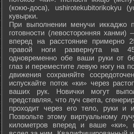
(кокю-доса), ushiro­tekubitori­kokyu 
кувырки.
При выполнении менучи иккаджо п
готовности (левосторонняя ханми) 
вперед на расстояние примерно 2
правой ноги развернута на 45
одновременно обе ваши руки от б
глаз и переместите левую ногу на п
движения сохраняйте сосредоточе
испускайте поток «ки» через раст
ваших рук. Новички могут выпол
представляя, что луч света, сгенери
проходит через его тело, руки и и
Позвольте этому виртуальному луч
километров вперед и ваше «ки», 
вслед за ним. Квалифицированный и