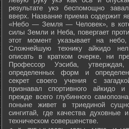
результате укэ беспомощно зава
вверх. Название приема содержит я
«Небо — Земля — Человек», в кото
силы Земли и Неба, повергает проти
этот момент указывает на небо,
Сложнейшую технику айкидо нел
описать в кратком очерке, ни пр
Профессор Уэсиба, утверждая
определенных форм и определенн
секрет своего учения с загадк
признавал спортивного айкидо и
прежде всего глубинного самопозна
поныне живет в триединой сущно
сингитай, где качества духовные 
техническом совершенстве.