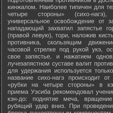
кинжалом. Наиболее типичен для те
четыре стороны» (сихо-нагэ)
универсальное освобождение от з
нападающий захватил запястье го
(правой левую), тори, наложив кист
противника, скользящим движени
часовой стрелке под рукой укэ, о
свое запястье, и нажатием одно
лучезапястном суставе валит против
для удержания используется только
название сихо-нагэ происходит от
«рубки на четыре стороны» в кэ
приема Уэсиба рекомендовал учен
кэн-до: поднятие меча, вращени
рубящий удар вниз. При проведен
броска существенным компонентом 