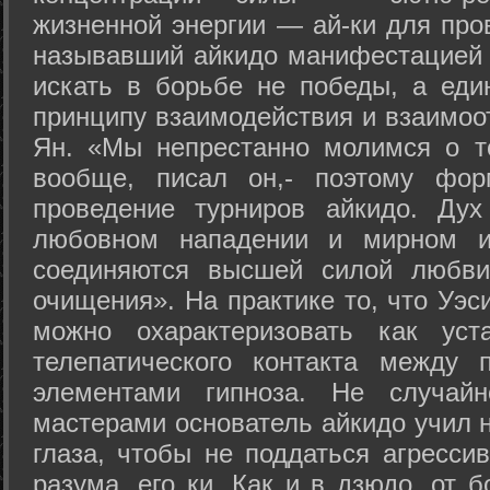
жизненной энергии — ай-ки для про
называвший айкидо манифестацией 
искать в борьбе не победы, а еди
принципу взаимодействия и взаимоо
Ян. «Мы непрестанно молимся о т
вообще, писал он,- поэтому фо
проведение турниров айкидо. Дух
любовном нападении и мирном ис
соединяются высшей силой любви
очищения». На практике то, что Уэ
можно охарактеризовать как уст
телепатического контакта между 
элементами гипноза. Не случай
мастерами основатель айкидо учил н
глаза, чтобы не поддаться агресси
разума, его ки. Как и в дзюдо, от 