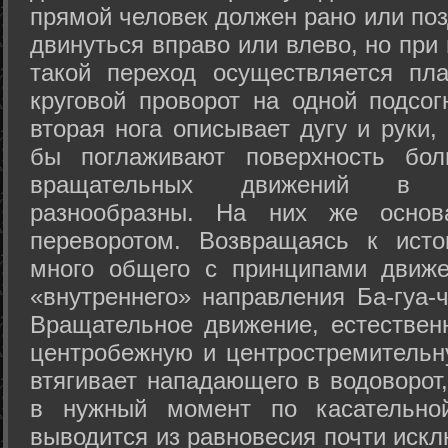
прямой человек должен рано или поз
двинуться вправо или влево, но пр
такой переход осуществляется пл
круговой проворот на одной подсог
вторая нога описывает дугу и руки,
бы поглаживают поверхность бол
вращательных движений в а
разнообразны. На них же осно
переворотом. Возвращаясь к ист
много общего с принципами движе
«внутреннего» направления Ба-гуа-
Вращательное движение, естественн
центробежную и центростремительн
втягивает нападающего в водоворот,
в нужный момент по касательной
выводится из равновесия почти иск