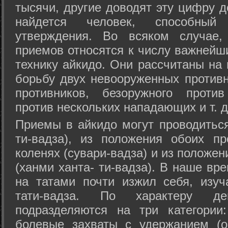
тысячи, другие доводят эту цифру д
найдется человек, способный
утверждения. Во всяком случае,
приемов относятся к числу важнейш
технику айкидо. Они рассчитаны на
борьбу двух невооруженных противн
противников, безоружного против
против нескольких нападающих и т. д
Приемы в айкидо могут проводиться
ти-вадза), из положения обоих п
коленях (сувари-вадза) и из положе
(ханми ханта- ти-вадза). В наше вр
на татами почти изжил себя, изу
тати-вадза. По характеру д
подразделяются на три категории: 
болевые захваты с удержанием (ос