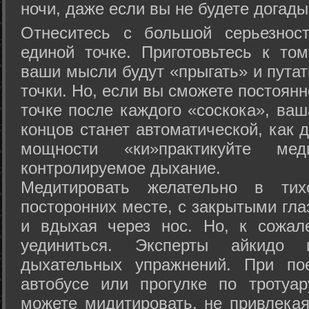
ночи, даже если вы не будете догады
Отнеситесь с большой серьезнос
единой точке. Приготовьтесь к том
ваши мысли будут «прыгать» и путат
точки. Но, если вы сможете постоян
точке после каждого «соскока», ваш
концов станет автоматической, как 
мощности «ки»практикуйте ме
контролируемое дыхание.
Медитировать желательно в тих
посторонних месте, с закрытыми гла
и вдыхая через нос. Но, к сожа
уединиться. Эксперты айкидо 
дыхательных упражнений. При по
автобусе или прогулке по тротуа
можете мидитировать, не привлека