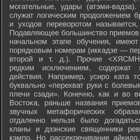
могательные, удары (атэми-вадза).
служат логическим продолжением бр
и уходов переворотом называется,
Подавляющее большинство приемов 
начальном этапе обучения, имеют
порядковым номерам (иккадзе — пер
второй и т. д.). Прочие <ХЯСМН
редким исключением, содержат 
действия. Например, усиро ката то
буквально «перехват руки с болевы
плечи сзади». Конечно, как и во в
Востока, раньше названия прием
звучных метафорических образ
отдаленно нельзя было догадатьс
кланы и дзэнские священники рев
кэмпо. Но рассекречивание айкидо,