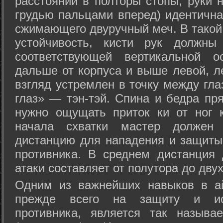
расстоянии в полторы стопы, руки 
грудью пальцами вперед) идентична
сжимающего двуручный меч. В такой
устойчивость, кисти рук должны
соответствующей вертикальной о
дальше от корпуса и выше левой, л
взгляд устремлен в точку между гла
глаз» — тэн-тэй. Спина и бедра пр
нужно ощущать приток ки от ног 
начала схватки мастер должен 
дистанцию для нападения и защиты 
противника. В среднем дистанция
атаки составляет от полутора до дву
Одним из важнейших навыков в ай
прежде всего на защиту и исп
противника, является так называ