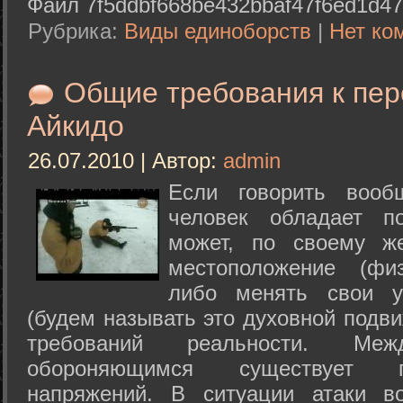
Файл 7f5ddbf668be432bbaf47f6ed1d47
Рубрика:
Виды единоборств
|
Нет ко
Общие требования к пе
Айкидо
26.07.2010 | Автор:
admin
Если говорить вооб
человек обладает п
может, по своему ж
местоположение (физ
либо менять свои у
(будем называть это духовной подв
требований реальности. М
обороняющимся существует п
напряжений. В ситуации атаки в