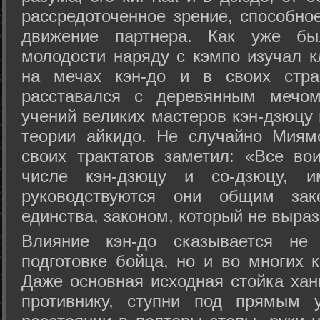
рассредоточенное зрение, способно
движение партнера. Как уже бы
молодости наряду с кэмпо изучал к
на мечах кэн-до и в своих стра
расставался с деревянным мечом 
учений великих мастеров кэн-дзюцу 
теории айкидо. Не случайно Миям
своих трактатов заметил: «Все вои
числе кэн-дзюцу и со-дзюцу, 
руководствуются они общим зак
единства, законом, который не выра
Влияние кэн-до сказывается не 
подготовке бойца, но и во многих 
Даже основная исходная стойка хан
противнику, ступни под прямым 