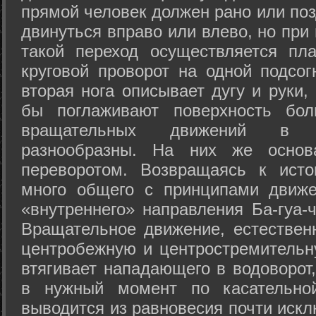
прямой человек должен рано или поз
двинуться вправо или влево, но пр
такой переход осуществляется пл
круговой проворот на одной подсог
вторая нога описывает дугу и руки,
бы поглаживают поверхность бол
вращательных движений в а
разнообразны. На них же осно
переворотом. Возвращаясь к ист
много общего с принципами движе
«внутреннего» направления Ба-гуа-
Вращательное движение, естественн
центробежную и центростремительн
втягивает нападающего в водоворот,
в нужный момент по касательной
выводится из равновесия почти иск