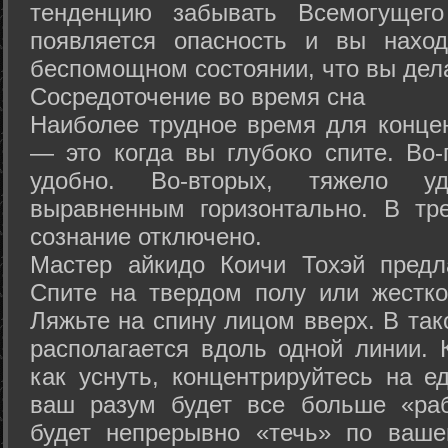
тенденцию забывать Всемогущего
появляется опасность и вы нахо
беспомощном состоянии, что вы дел
Сосредоточение во время сна
Наиболее трудное время для концен
— это когда вы глубоко спите. Во-
удобно. Во-вторых, тяжело у
выравненным горизонтально. В тр
сознание отключено.
Мастер айкидо Коичи Тохэй предл
Спите на твердом полу или жестко
Ляжьте на спину лицом вверх. В та
располагается вдоль одной линии. 
как уснуть, концентрируйтесь на е
ваш разум будет все больше «раб
будет непрерывно «течь» по ваше