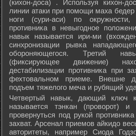
(кихон-доса) . Используя кихон-до
линии атаки при помощи маха бедер
ноги (сури-аси) по окружности
противника в невыгодное положен
навык называется ири-ми (вхожде
синхронизации рывка нападающе
обороняющегося. Третий на
(фиксирующее движение) на
дестабилизации противника при за
фехтовальном приеме. Внешне дв
подъем тяжелого меча и рубящий уда
Четвертый навык, дающий ключ к
называется тэнкан (проворот) и
провернуться под рукой противника
захват. Арсенал приемов айкидо ве
авторитеты, например Сиода Годз