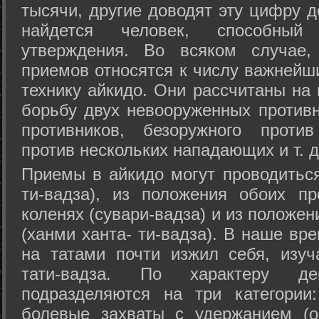
тысячи, другие доводят эту цифру д
найдется человек, способный
утверждения. Во всяком случае,
приемов относятся к числу важнейш
технику айкидо. Они рассчитаны на
борьбу двух невооруженных противн
противников, безоружного против
против нескольких нападающих и т. д
Приемы в айкидо могут проводиться
ти-вадза), из положения обоих п
коленях (сувари-вадза) и из положе
(ханми ханта- ти-вадза). В наше вр
на татами почти изжил себя, изу
тати-вадза. По характеру д
подразделяются на три категории: 
болевые захваты с удержанием (ос