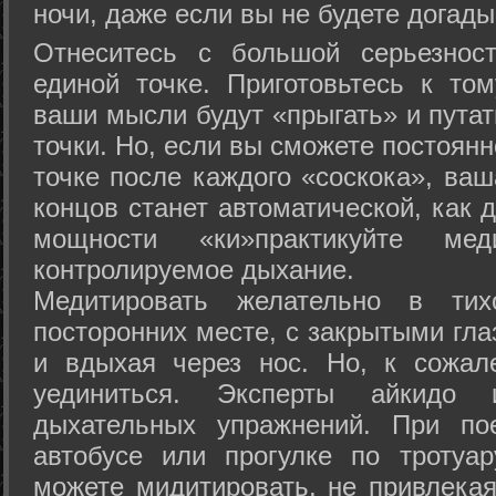
ночи, даже если вы не будете догады
Отнеситесь с большой серьезнос
единой точке. Приготовьтесь к том
ваши мысли будут «прыгать» и путат
точки. Но, если вы сможете постоян
точке после каждого «соскока», ваш
концов станет автоматической, как 
мощности «ки»практикуйте ме
контролируемое дыхание.
Медитировать желательно в тих
посторонних месте, с закрытыми гла
и вдыхая через нос. Но, к сожа
уединиться. Эксперты айкидо 
дыхательных упражнений. При по
автобусе или прогулке по тротуа
можете мидитировать, не привлека