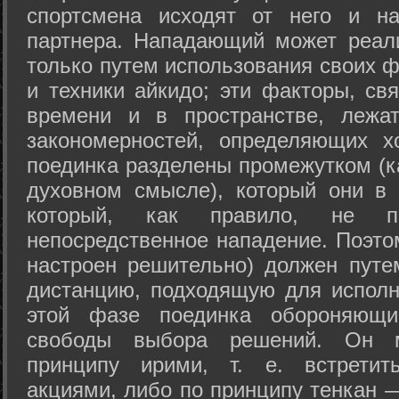
спортсмена исходят от него и на
партнера. Нападающий может реал
только путем использования своих 
и техники айкидо; эти факторы, св
времени и в пространстве, лежа
закономерностей, определяющих х
поединка разделены промежутком (ка
духовном смысле), который они в 
который, как правило, не по
непосредственное нападение. Поэто
настроен решительно) должен путе
дистанцию, подходящую для исполн
этой фазе поединка обороняющ
свободы выбора решений. Он м
принципу ирими, т. е. встретит
акциями, либо по принципу тенкан —