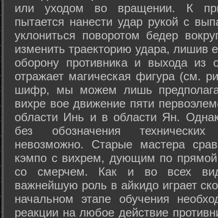
или уходом во вращении. К при
пытается нанести удар рукой с вып
уклониться поворотом бедер вокру
изменить траекторию удара, лишив е
оборону противника и выхода из 
отражает магическая фигура (см. ри
шифр, мы можем лишь предполагат
вихре вое движение пяти первоэлеме
области Инь и в области Ян. Одна
без обозначения технических
невозможно. Старые мастера срав
кэмпо с вихрем, дующим по прямой
со смерчем. Как и во всех вида
важнейшую роль в айкидо играет ско
начальном этапе обучения необхо
реакции на любое действие противн