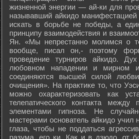
жизненной энергии — ай-ки для про
называвший айкидо манифестацией 
искать в борьбе не победы, а еди
принципу взаимодействия и взаимоо
Ян. «Мы непрестанно молимся о т
вообще, писал он,- поэтому фо
проведение турниров айкидо. Дух
любовном нападении и мирном ис
соединяются высшей силой любви
очищения». На практике то, что Уэ
можно охарактеризовать как уст
телепатического контакта между 
элементами гипноза. Не случай
мастерами основатель айкидо учил н
глаза, чтобы не поддаться агресси
разума, его ки. Как и в дзюдо, от 