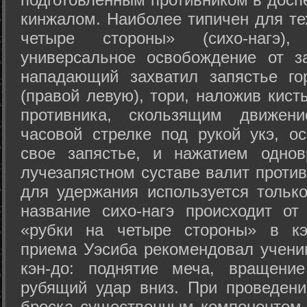
кинжалом. Наиболее типичен для те
четыре стороны» (сихо-нагэ)
универсальное освобождение от з
нападающий захватил запястье го
(правой левую), тори, наложив кист
противника, скользящим движени
часовой стрелке под рукой укэ, о
свое запястье, и нажатием одно
лучезапястном суставе валит против
для удержания используется только
название сихо-нагэ происходит от
«рубки на четыре стороны» в кэ
приема Уэсиба рекомендовал учен
кэн-до: поднятие меча, вращени
рубящий удар вниз. При проведен
броска существенным компонентом 