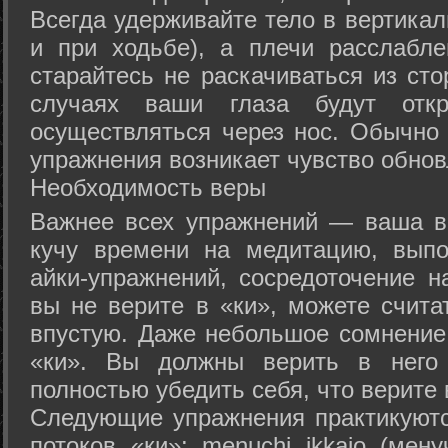
Всегда удерживайте тело в вертикал
и при ходьбе), а плечи расслабл
старайтесь не раскачиваться из сто
случаях ваши глаза будут отк
осуществляться через нос. Обычно 
упражнения возникает чувство обнов
Необходимость веры
Важнее всех упражнений — ваша в
кучу времени на медитацию, выпо
айки-упражнений, сосредоточение н
вы не верите в «ки», можете счита
впустую. Даже небольшое сомнение 
«ки». Вы должны верить в нег
полностью убедить себя, что верите 
Следующие упражнения практикуютс
потоков «ки»: menuchi ikkajo (мену