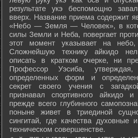
результате укэ беспомощно зава
вверх. Название приема содержит я
«Небо — Земля — Человек», в кото
силы Земли и Неба, повергает проти
этот момент указывает на небо,
Сложнейшую технику айкидо нел
описать в кратком очерке, ни пр
Профессор Уэсиба, утверждая
определенных форм и определенн
секрет своего учения с загадк
признавал спортивного айкидо и
прежде всего глубинного самопозна
поныне живет в триединой сущно
сингитай, где качества духовные 
техническом совершенстве.