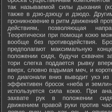
так называемой силы дыхания (ко
также в дзю-дзюцу и дзюдо. Други
проникновение в ритм движений прот
действиям, позволяющая напра
Теоретически при помощи кокю мож
вообще без противодействия. Бро
предполагают максимальную конц
положении сидя, будучи схвачен за
тори слегка поддается рывку впер
вверх, словно вздымая меч, и коро
по диагонали вниз выводит укэ из
эффективен бросок «неба и земли» (
используется сила кокю. При ан
захвате рук в положении сид
движением правой руки против час
левую руку укэ как ось и опуска