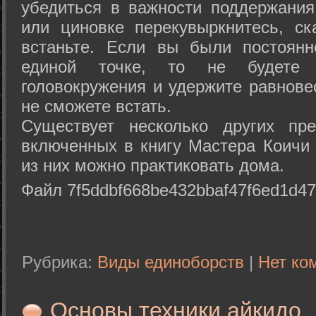
убедиться в важности поддержания
или циновке перекувыркнитесь, с
встаньте. Если вы были постоянн
единой точке, то не будете 
головокружения и удержите равнове
не сможете встать.
Существует несколько других пре
включенных в книгу Мастера Коичи 
из них можно практиковать дома.
Файл 7f5ddbf668be432bbaf47f6ed1d47
Рубрика:
Виды единоборств
|
Нет ко
Основы техники айкидо