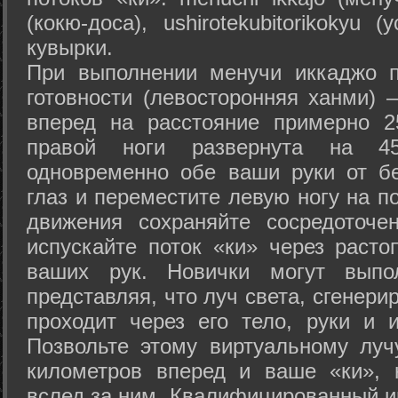
(кокю-доса), ushiro­tekubitori­kokyu 
кувырки.
При выполнении менучи иккаджо п
готовности (левосторонняя ханми) 
вперед на расстояние примерно 2
правой ноги развернута на 45
одновременно обе ваши руки от б
глаз и переместите левую ногу на п
движения сохраняйте сосредоточе
испускайте поток «ки» через раст
ваших рук. Новички могут выпол
представляя, что луч света, сгенери
проходит через его тело, руки и и
Позвольте этому виртуальному луч
километров вперед и ваше «ки», 
вслед за ним. Квалифицированный и