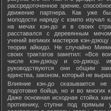
рассредоточенное зрение, способно
движение партнера. Как уже бы
молодости наряду с кэмпо изучал к
на мечах кэн-до и в своих стра
расставался с деревянным мечом 
учений великих мастеров кэн-дзюцу 
теории айкидо. Не случайно Миям
своих трактатов заметил: «Все вои
числе кэн-дзюцу и со-дзюцу, 
руководствуются они общим зак
единства, законом, который не выра
Влияние кэн-до сказывается не 
подготовке бойца, но и во многих 
Даже основная исходная стойка хан
противнику, ступни под прямым 