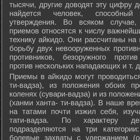
тысячи, другие доводят эту цифру д
найдется человек, способный
утверждения. Во всяком случае,
приемов относятся к числу важнейш
технику айкидо. Они рассчитаны на
борьбу двух невооруженных противн
противников, безоружного против
против нескольких нападающих и т. д
Приемы в айкидо могут проводиться
ти-вадза), из положения обоих п
коленях (сувари-вадза) и из положе
(ханми ханта- ти-вадза). В наше вр
на татами почти изжил себя, изу
тати-вадза. По характеру д
подразделяются на три категории: 
болевые захваты с удержанием (ос