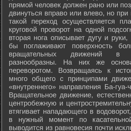
прямой человек должен рано или поз
двинуться вправо или влево, но пр
такой переход осуществляется пл
круговой проворот на одной подсог
вторая нога описывает дугу и руки,
бы поглаживают поверхность бол
вращательных движений в а
разнообразны. На них же осно
переворотом. Возвращаясь к ист
много общего с принципами движе
«внутреннего» направления Ба-гуа-
Вращательное движение, естественн
центробежную и центростремительн
втягивает нападающего в водоворот,
в нужный момент по касательной
выводится из равновесия почти иск