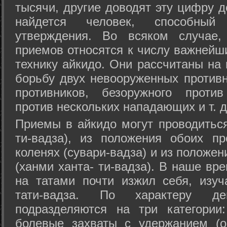
тысячи, другие доводят эту цифру д
найдется человек, способный
утверждения. Во всяком случае,
приемов относятся к числу важнейш
технику айкидо. Они рассчитаны на
борьбу двух невооруженных противн
противников, безоружного против
против нескольких нападающих и т. д
Приемы в айкидо могут проводиться
ти-вадза), из положения обоих п
коленях (сувари-вадза) и из положе
(ханми ханта- ти-вадза). В наше вр
на татами почти изжил себя, изу
тати-вадза. По характеру д
подразделяются на три категории: 
болевые захваты с удержанием (ос