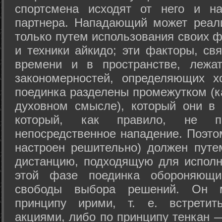
спортсмена исходят от него и на
партнера. Нападающий может реал
только путем использования своих 
и техники айкидо; эти факторы, св
времени и в пространстве, лежа
закономерностей, определяющих х
поединка разделены промежутком (ка
духовном смысле), который они в 
который, как правило, не по
непосредственное нападение. Поэто
настроен решительно) должен путе
дистанцию, подходящую для исполн
этой фазе поединка обороняющ
свободы выбора решений. Он м
принципу ирими, т. е. встретит
акциями, либо по принципу тенкан —