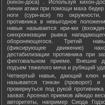
(кихон-доса) . Используя кихон-до
линии атаки при помощи маха бедер
ноги (сури-аси) по окружности
противника в невыгодное положен
навык называется ири-ми (вхожде
синхронизации рывка нападающе
обороняющегося. Третий на
(фиксирующее движение) на
дестабилизации противника при за
фехтовальном приеме. Внешне дв
подъем тяжелого меча и рубящий уда
Четвертый навык, дающий ключ к
называется тэнкан (проворот) и
провернуться под рукой противника
захват. Арсенал приемов айкидо ве
авторитеты, например Сиода Годз