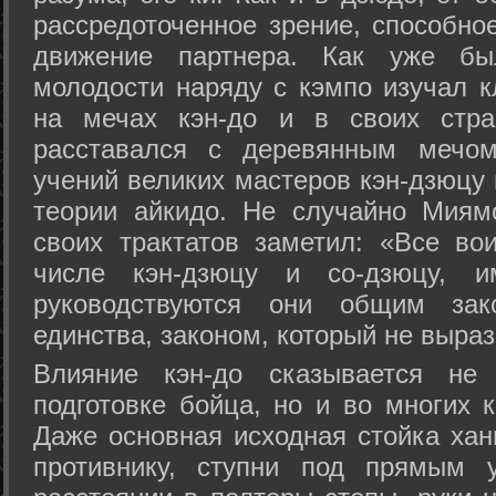
рассредоточенное зрение, способно
движение партнера. Как уже бы
молодости наряду с кэмпо изучал к
на мечах кэн-до и в своих стра
расставался с деревянным мечом 
учений великих мастеров кэн-дзюцу 
теории айкидо. Не случайно Миям
своих трактатов заметил: «Все вои
числе кэн-дзюцу и со-дзюцу, 
руководствуются они общим зак
единства, законом, который не выра
Влияние кэн-до сказывается не 
подготовке бойца, но и во многих 
Даже основная исходная стойка хан
противнику, ступни под прямым 