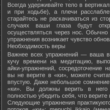
Всегда удерживайте тело в вертикал
и при ходьбе), а плечи расслабл
старайтесь не раскачиваться из сто
случаях ваши глаза будут отк
осуществляться через нос. Обычно 
упражнения возникает чувство обнов
Необходимость веры
Важнее всех упражнений — ваша в
кучу времени на медитацию, выпо
айки-упражнений, сосредоточение н
вы не верите в «ки», можете счита
впустую. Даже небольшое сомнение 
«ки». Вы должны верить в нег
полностью убедить себя, что верите 
Следующие упражнения практикуютс
потоков «ки»: menuchi ikkajo (мену