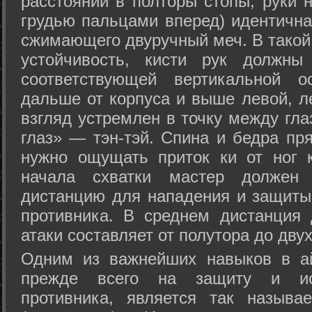
расстоянии в полторы стопы, руки 
грудью пальцами вперед) идентична
сжимающего двуручный меч. В такой
устойчивость, кисти рук должны
соответствующей вертикальной о
дальше от корпуса и выше левой, л
взгляд устремлен в точку между гла
глаз» — тэн-тэй. Спина и бедра пр
нужно ощущать приток ки от ног 
начала схватки мастер должен 
дистанцию для нападения и защиты 
противника. В среднем дистанция
атаки составляет от полутора до дву
Одним из важнейших навыков в ай
прежде всего на защиту и исп
противника, является так называ