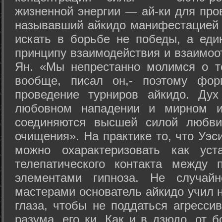
жизненной энергии — ай-ки для про
называвший айкидо манифестацией 
искать в борьбе не победы, а еди
принципу взаимодействия и взаимоо
Ян. «Мы непрестанно молимся о т
вообще, писал он,- поэтому фо
проведение турниров айкидо. Дух
любовном нападении и мирном ис
соединяются высшей силой любви
очищения». На практике то, что Уэ
можно охарактеризовать как уст
телепатического контакта между 
элементами гипноза. Не случай
мастерами основатель айкидо учил н
глаза, чтобы не поддаться агресси
разума, его ки. Как и в дзюдо, от 