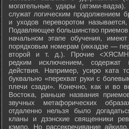
могательные, удары (атэми-вадза).
служат логическим продолжением бр
и уходов переворотом называется,
Подавляющее большинство приемов 
начальном этапе обучения, имеют
порядковым номерам (иккадзе — пер
второй и т. д.). Прочие <ХЯСМН
редким исключением, содержат 
действия. Например, усиро ката то
буквально «перехват руки с болевы
плечи сзади». Конечно, как и во в
Востока, раньше названия прием
звучных метафорических образ
отдаленно нельзя было догадатьс
кланы и дзэнские священники рев
кэмпо. Но рассекречивание айкидо,