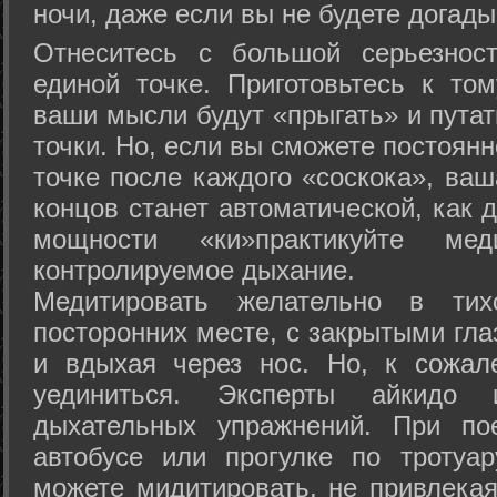
ночи, даже если вы не будете догады
Отнеситесь с большой серьезнос
единой точке. Приготовьтесь к том
ваши мысли будут «прыгать» и путат
точки. Но, если вы сможете постоян
точке после каждого «соскока», ваш
концов станет автоматической, как 
мощности «ки»практикуйте ме
контролируемое дыхание.
Медитировать желательно в тих
посторонних месте, с закрытыми гла
и вдыхая через нос. Но, к сожа
уединиться. Эксперты айкидо 
дыхательных упражнений. При по
автобусе или прогулке по тротуа
можете мидитировать, не привлека