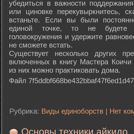
убедиться в важности поддержания
или циновке перекувыркнитесь, с
встаньте. Если вы были постоянн
единой точке, то не будете 
головокружения и удержите равнове
не сможете встать.
Существует несколько других пре
включенных в книгу Мастера Коичи 
из них можно практиковать дома.
Файл 7f5ddbf668be432bbaf47f6ed1d47
Рубрика:
Виды единоборств
|
Нет ко
Основы техники айкидо