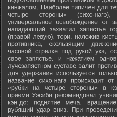
кинжалом. Наиболее типичен для те
четыре стороны» (сихо-нагэ)
универсальное освобождение от з
нападающий захватил запястье го
(правой левую), тори, наложив кист
противника, скользящим движени
часовой стрелке под рукой укэ, о
свое запястье, и нажатием одно
лучезапястном суставе валит против
для удержания используется только
название сихо-нагэ происходит от
«рубки на четыре стороны» в кэ
приема Уэсиба рекомендовал учен
кэн-до: поднятие меча, вращени
рубящий удар вниз. При проведен
броска существенным компонентом 