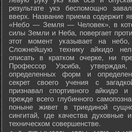
результате укэ беспомощно зава
вверх. Название приема содержит я
«Небо — Земля — Человек», в кото
силы Земли и Неба, повергает проти
этот момент указывает на небо,
Сложнейшую технику айкидо нел
описать в кратком очерке, ни пр
Профессор Уэсиба, утверждая
определенных форм и определенн
секрет своего учения с загадк
признавал спортивного айкидо и
прежде всего глубинного самопозна
поныне живет в триединой сущно
сингитай, где качества духовные 
техническом совершенстве.