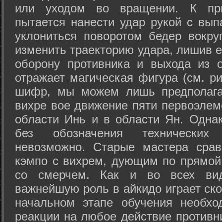
или уходом во вращении. К при
пытается нанести удар рукой с вып
уклониться поворотом бедер вокру
изменить траекторию удара, лишив е
оборону противника и выхода из 
отражает магическая фигура (см. ри
шифр, мы можем лишь предполагат
вихре вое движение пяти первоэлеме
области Инь и в области Ян. Одна
без обозначения технических
невозможно. Старые мастера срав
кэмпо с вихрем, дующим по прямой
со смерчем. Как и во всех вида
важнейшую роль в айкидо играет ско
начальном этапе обучения необхо
реакции на любое действие противн