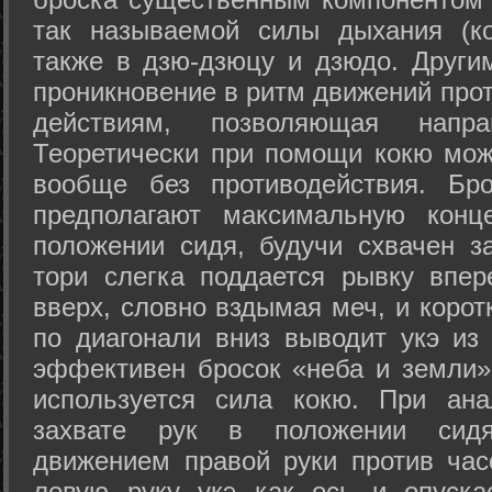
так называемой силы дыхания (ко
также в дзю-дзюцу и дзюдо. Други
проникновение в ритм движений прот
действиям, позволяющая напра
Теоретически при помощи кокю мож
вообще без противодействия. Бро
предполагают максимальную конц
положении сидя, будучи схвачен за
тори слегка поддается рывку впер
вверх, словно вздымая меч, и коро
по диагонали вниз выводит укэ из
эффективен бросок «неба и земли» (
используется сила кокю. При ан
захвате рук в положении сид
движением правой руки против час
левую руку укэ как ось и опуска