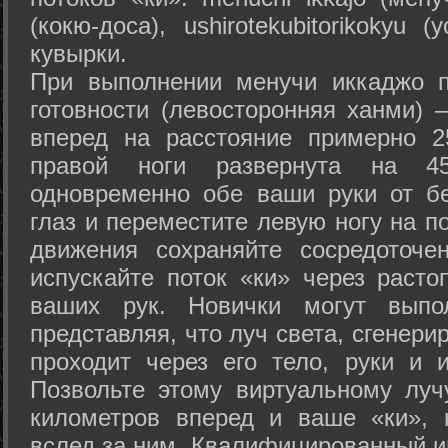
(кокю-доса), ushiro­tekubitori­kokyu 
кувырки.
При выполнении менучи иккаджо п
готовности (левосторонняя ханми) 
вперед на расстояние примерно 2
правой ноги развернута на 45
одновременно обе ваши руки от б
глаз и переместите левую ногу на п
движения сохраняйте сосредоточе
испускайте поток «ки» через раст
ваших рук. Новички могут выпол
представляя, что луч света, сгенери
проходит через его тело, руки и и
Позвольте этому виртуальному луч
километров вперед и ваше «ки», 
вслед за ним. Квалифицированный и