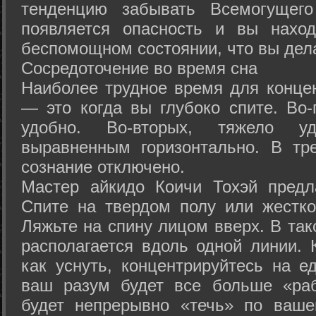
тенденцию забывать Всемогущего
появляется опасность и вы нахо
беспомощном состоянии, что вы дел
Сосредоточение во время сна
Наиболее трудное время для концен
— это когда вы глубоко спите. Во-
удобно. Во-вторых, тяжело у
выравненным горизонтально. В тр
сознание отключено.
Мастер айкидо Коичи Тохэй предл
Спите на твердом полу или жестко
Ляжьте на спину лицом вверх. В та
располагается вдоль одной линии. 
как уснуть, концентрируйтесь на е
ваш разум будет все больше «раб
будет непрерывно «течь» по ваше