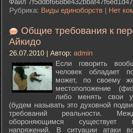
Файл 7f5ddbf668be432bbaf47f6ed1d47
Рубрика:
Виды единоборств
|
Нет ко
Общие требования к пе
Айкидо
26.07.2010 | Автор:
admin
Если говорить вооб
человек обладает п
может, по своему ж
местоположение (физ
либо менять свои у
(будем называть это духовной подв
требований реальности. М
обороняющимся существует п
напряжений. В ситуации атаки в