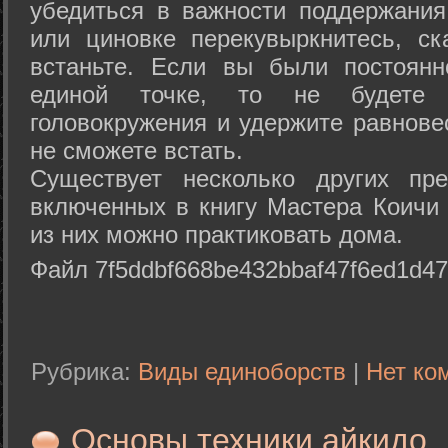
убедиться в важности поддержания
или циновке перекувыркнитесь, с
встаньте. Если вы были постоянн
единой точке, то не будете 
головокружения и удержите равнове
не сможете встать.
Существует несколько других пре
включенных в книгу Мастера Коичи 
из них можно практиковать дома.
Файл 7f5ddbf668be432bbaf47f6ed1d47
Рубрика:
Виды единоборств
|
Нет ко
Основы техники айкидо