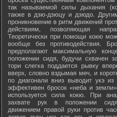
так называемой силы дыхания (ко
также в дзю-дзюцу и дзюдо. Други
проникновение в ритм движений прот
действиям, позволяющая напра
Теоретически при помощи кокю мож
вообще без противодействия. Бро
предполагают максимальную конц
положении сидя, будучи схвачен за
тори слегка поддается рывку впер
вверх, словно вздымая меч, и коро
по диагонали вниз выводит укэ из
эффективен бросок «неба и земли» (
используется сила кокю. При ан
захвате рук в положении сид
движением правой руки против час
левую руку укэ как ось и опуска