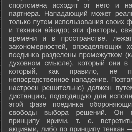
спортсмена исходят от него и на
партнера. Нападающий может реал
только путем использования своих 
и техники айкидо; эти факторы, св
времени и в пространстве, лежа
закономерностей, определяющих х
поединка разделены промежутком (ка
духовном смысле), который они в 
который, как правило, не по
непосредственное нападение. Поэто
настроен решительно) должен путе
дистанцию, подходящую для исполн
этой фазе поединка обороняющ
свободы выбора решений. Он м
принципу ирими, т. е. встретит
акциями, либо по принципу тенкан —