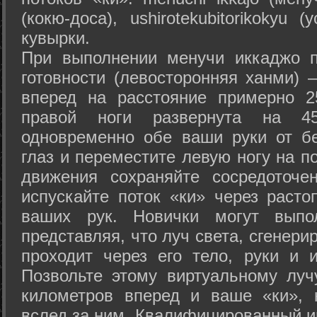
(кокю-доса), ushiro­tekubitori­kokyu 
кувырки.
При выполнении менучи иккаджо п
готовности (левосторонняя ханми) 
вперед на расстояние примерно 2
правой ноги развернута на 45
одновременно обе ваши руки от б
глаз и переместите левую ногу на п
движения сохраняйте сосредоточе
испускайте поток «ки» через раст
ваших рук. Новички могут выпол
представляя, что луч света, сгенери
проходит через его тело, руки и и
Позвольте этому виртуальному луч
километров вперед и ваше «ки», 
вслед за ним. Квалифицированный и