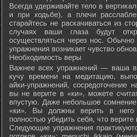
Всегда удерживайте тело в вертикал
и при ходьбе), а плечи расслабл
старайтесь не раскачиваться из сто
случаях ваши глаза будут отк
осуществляться через нос. Обычно 
упражнения возникает чувство обнов
Необходимость веры
Важнее всех упражнений — ваша в
кучу времени на медитацию, выпо
айки-упражнений, сосредоточение н
вы не верите в «ки», можете счита
впустую. Даже небольшое сомнение 
«ки». Вы должны верить в нег
полностью убедить себя, что верите 
Следующие упражнения практикуютс
потоков «ки»: menuchi ikkajo (мену