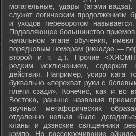
могательные, удары (атэми-вадза).
служат логическим продолжением бр
и уходов переворотом называется,
Подавляющее большинство приемов 
начальном этапе обучения, имеют
порядковым номерам (иккадзе — пер
второй и т. д.). Прочие <ХЯСМН
редким исключением, содержат 
действия. Например, усиро ката то
буквально «перехват руки с болевы
плечи сзади». Конечно, как и во в
Востока, раньше названия прием
звучных метафорических образ
отдаленно нельзя было догадатьс
кланы и дзэнские священники рев
кэмпо. Но рассекречивание айкидо,