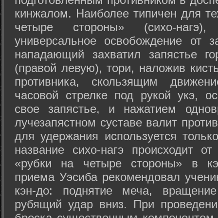
кинжалом. Наиболее типичен для те
четыре стороны» (сихо-нагэ)
универсальное освобождение от з
нападающий захватил запястье го
(правой левую), тори, наложив кист
противника, скользящим движени
часовой стрелке под рукой укэ, о
свое запястье, и нажатием одно
лучезапястном суставе валит против
для удержания используется только
название сихо-нагэ происходит от
«рубки на четыре стороны» в кэ
приема Уэсиба рекомендовал учен
кэн-до: поднятие меча, вращени
рубящий удар вниз. При проведен
броска существенным компонентом 