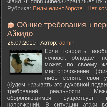
Файл 7f5ddbf668be432bbaf47f6ed1d47
Рубрика:
Виды единоборств
|
Нет ко
Общие требования к пе
Айкидо
26.07.2010 | Автор:
admin
Если говорить вооб
человек обладает п
может, по своему ж
местоположение (физ
либо менять свои у
(будем называть это духовной подв
требований реальности. М
обороняющимся существует п
напряжений. В ситуации атаки в