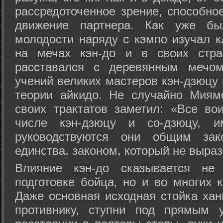
рассредоточенное зрение, способно
движение партнера. Как уже бы
молодости наряду с кэмпо изучал к
на мечах кэн-до и в своих стра
расставался с деревянным мечом 
учений великих мастеров кэн-дзюцу 
теории айкидо. Не случайно Миям
своих трактатов заметил: «Все вои
числе кэн-дзюцу и со-дзюцу, 
руководствуются они общим зак
единства, законом, который не выра
Влияние кэн-до сказывается не 
подготовке бойца, но и во многих 
Даже основная исходная стойка хан
противнику, ступни под прямым 