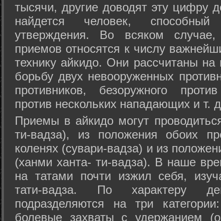
тысячи, другие доводят эту цифру д
найдется человек, способный
утверждения. Во всяком случае,
приемов относятся к числу важнейш
технику айкидо. Они рассчитаны на
борьбу двух невооруженных противн
противников, безоружного против
против нескольких нападающих и т. д
Приемы в айкидо могут проводиться
ти-вадза), из положения обоих п
коленях (сувари-вадза) и из положе
(ханми ханта- ти-вадза). В наше вр
на татами почти изжил себя, изу
тати-вадза. По характеру д
подразделяются на три категории: 
болевые захваты с удержанием (ос