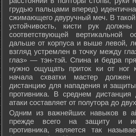
расстоянии в полторы стопы, руки 
грудью пальцами вперед) идентична
сжимающего двуручный меч. В такой
устойчивость, кисти рук должны
соответствующей вертикальной о
дальше от корпуса и выше левой, л
взгляд устремлен в точку между гла
глаз» — тэн-тэй. Спина и бедра пр
нужно ощущать приток ки от ног 
начала схватки мастер должен 
дистанцию для нападения и защиты 
противника. В среднем дистанция
атаки составляет от полутора до дву
Одним из важнейших навыков в ай
прежде всего на защиту и исп
противника, является так называ