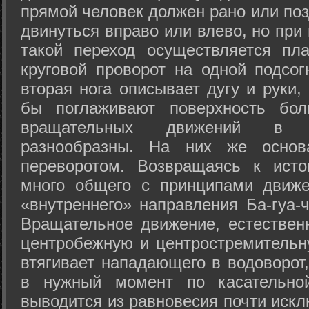
прямой человек должен рано или поз
двинуться вправо или влево, но пр
такой переход осуществляется пл
круговой проворот на одной подсог
вторая нога описывает дугу и руки,
бы поглаживают поверхность бол
вращательных движений в а
разнообразны. На них же осно
переворотом. Возвращаясь к ист
много общего с принципами движе
«внутреннего» направления Ба-гуа-
Вращательное движение, естественн
центробежную и центростремительн
втягивает нападающего в водоворот,
в нужный момент по касательной
выводится из равновесия почти иск