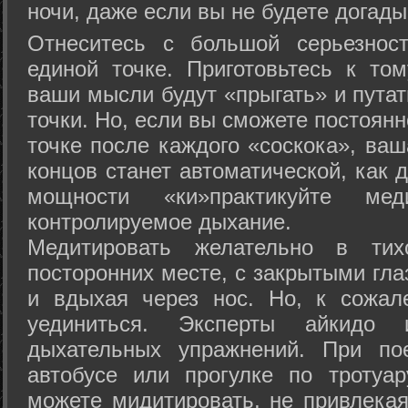
ночи, даже если вы не будете догады
Отнеситесь с большой серьезнос
единой точке. Приготовьтесь к том
ваши мысли будут «прыгать» и путат
точки. Но, если вы сможете постоян
точке после каждого «соскока», ваш
концов станет автоматической, как 
мощности «ки»практикуйте ме
контролируемое дыхание.
Медитировать желательно в тих
посторонних месте, с закрытыми гла
и вдыхая через нос. Но, к сожа
уединиться. Эксперты айкидо 
дыхательных упражнений. При по
автобусе или прогулке по тротуа
можете мидитировать, не привлека