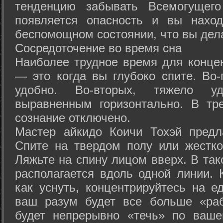
тенденцию забывать Всемогущего
появляется опасность и вы нахо
беспомощном состоянии, что вы дел
Сосредоточение во время сна
Наиболее трудное время для концен
— это когда вы глубоко спите. Во-
удобно. Во-вторых, тяжело у
выравненным горизонтально. В тр
сознание отключено.
Мастер айкидо Коичи Тохэй предл
Спите на твердом полу или жестко
Ляжьте на спину лицом вверх. В та
располагается вдоль одной линии. 
как уснуть, концентрируйтесь на е
ваш разум будет все больше «раб
будет непрерывно «течь» по ваше