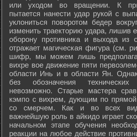
или уходом во вращении. К при
пытается нанести удар рукой с вып
уклониться поворотом бедер вокру
изменить траекторию удара, лишив е
оборону противника и выхода из 
отражает магическая фигура (см. ри
шифр, мы можем лишь предполагат
вихре вое движение пяти первоэлеме
области Инь и в области Ян. Одна
без обозначения технических
невозможно. Старые мастера срав
кэмпо с вихрем, дующим по прямой
со смерчем. Как и во всех вида
важнейшую роль в айкидо играет ско
начальном этапе обучения необхо
реакции на любое действие противн