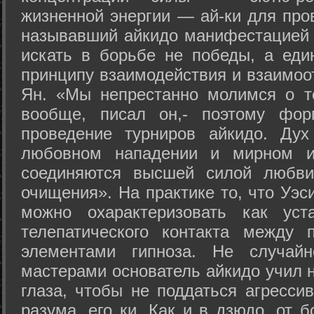
жизненной энергии — ай-ки для про
называвший айкидо манифестацией 
искать в борьбе не победы, а еди
принципу взаимодействия и взаимоо
Ян. «Мы непрестанно молимся о т
вообще, писал он,- поэтому фо
проведение турниров айкидо. Дух
любовном нападении и мирном ис
соединяются высшей силой любви
очищения». На практике то, что Уэ
можно охарактеризовать как уст
телепатического контакта между 
элементами гипноза. Не случай
мастерами основатель айкидо учил н
глаза, чтобы не поддаться агресси
разума, его ки. Как и в дзюдо, от 