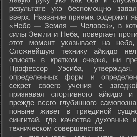
результате укэ беспомощно зава
вверх. Название приема содержит я
«Небо — Земля — Человек», в кото
силы Земли и Неба, повергает проти
этот момент указывает на небо,
Сложнейшую технику айкидо нел
описать в кратком очерке, ни пр
Профессор Уэсиба, утверждая
определенных форм и определенн
секрет своего учения с загадк
признавал спортивного айкидо и
прежде всего глубинного самопозна
поныне живет в триединой сущно
сингитай, где качества духовные 
техническом совершенстве.