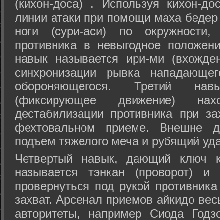
(кихон-доса) . Используя кихон-до
линии атаки при помощи маха бедер
ноги (сури-аси) по окружности
противника в невыгодное положен
навык называется ири-ми (вхожде
синхронизации рывка нападающе
обороняющегося. Третий на
(фиксирующее движение) на
дестабилизации противника при за
фехтовальном приеме. Внешне дв
подъем тяжелого меча и рубящий уда
Четвертый навык, дающий ключ к
называется тэнкан (проворот) и
провернуться под рукой противника
захват. Арсенал приемов айкидо ве
авторитеты, например Сиода Годз