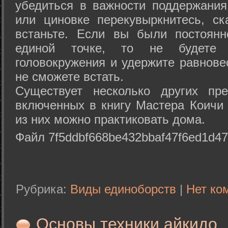
убедиться в важности поддержания
или циновке перекувыркнитесь, с
встаньте. Если вы были постоянн
единой точке, то не будете 
головокружения и удержите равнове
не сможете встать.
Существует несколько других пре
включенных в книгу Мастера Коичи 
из них можно практиковать дома.
Файл 7f5ddbf668be432bbaf47f6ed1d47
Рубрика:
Виды единоборств
|
Нет ко
Основы техники айкидо