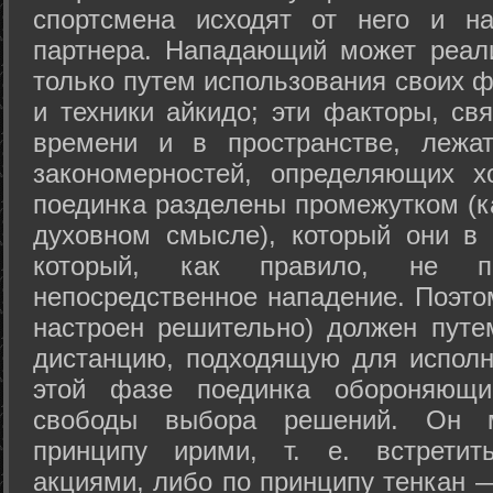
спортсмена исходят от него и на
партнера. Нападающий может реал
только путем использования своих 
и техники айкидо; эти факторы, св
времени и в пространстве, лежа
закономерностей, определяющих х
поединка разделены промежутком (ка
духовном смысле), который они в 
который, как правило, не по
непосредственное нападение. Поэто
настроен решительно) должен путе
дистанцию, подходящую для исполн
этой фазе поединка обороняющ
свободы выбора решений. Он м
принципу ирими, т. е. встретит
акциями, либо по принципу тенкан —