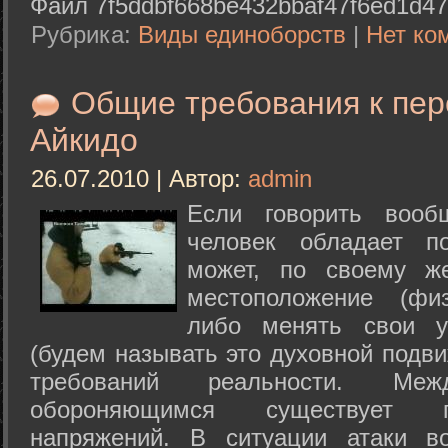
Файл 7f5ddbf668be432bbaf47f6ed1d47
Рубрика:
Виды единоборств
|
Нет ко
Общие требования к пе
Айкидо
26.07.2010 | Автор:
admin
Если говорить вооб
человек обладает п
может, по своему ж
местоположение (физ
либо менять свои у
(будем называть это духовной подв
требований реальности. М
обороняющимся существует п
напряжений. В ситуации атаки в