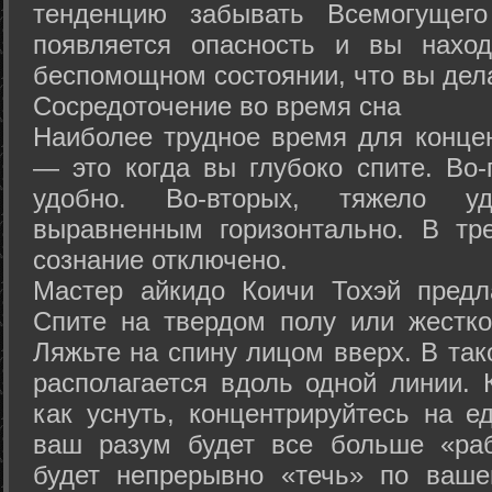
тенденцию забывать Всемогущего
появляется опасность и вы нахо
беспомощном состоянии, что вы дел
Сосредоточение во время сна
Наиболее трудное время для концен
— это когда вы глубоко спите. Во-
удобно. Во-вторых, тяжело у
выравненным горизонтально. В тр
сознание отключено.
Мастер айкидо Коичи Тохэй предл
Спите на твердом полу или жестко
Ляжьте на спину лицом вверх. В та
располагается вдоль одной линии. 
как уснуть, концентрируйтесь на е
ваш разум будет все больше «раб
будет непрерывно «течь» по ваше