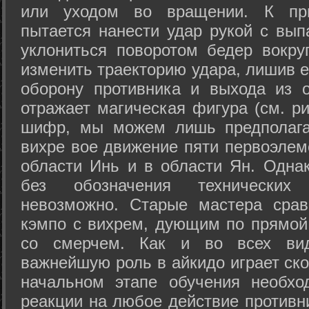
или уходом во вращении. К при
пытается нанести удар рукой с вып
уклониться поворотом бедер вокру
изменить траекторию удара, лишив е
оборону противника и выхода из 
отражает магическая фигура (см. ри
шифр, мы можем лишь предполагат
вихре вое движение пяти первоэлеме
области Инь и в области Ян. Одна
без обозначения технических
невозможно. Старые мастера срав
кэмпо с вихрем, дующим по прямой
со смерчем. Как и во всех вида
важнейшую роль в айкидо играет ско
начальном этапе обучения необхо
реакции на любое действие противн