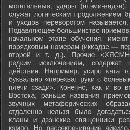
могательные, удары (атэми-вадза).
служат логическим продолжением бр
и уходов переворотом называется,
Подавляющее большинство приемов 
начальном этапе обучения, имеют
порядковым номерам (иккадзе — пер
второй и т. д.). Прочие <ХЯСМН
редким исключением, содержат 
действия. Например, усиро ката то
буквально «перехват руки с болевы
плечи сзади». Конечно, как и во в
Востока, раньше названия прием
звучных метафорических образ
отдаленно нельзя было догадатьс
кланы и дзэнские священники рев
кэмпо. Но рассекречивание айкидо,