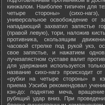
кинжалом. Наиболее типичен для те
четыре стороны» (сихо-нагэ)
универсальное освобождение от з
нападающий захватил запястье го
(правой левую), тори, наложив кист
противника, скользящим движени
часовой стрелке под рукой укэ, о
свое запястье, и нажатием одно
лучезапястном суставе валит против
для удержания используется только
название сихо-нагэ происходит от
«рубки на четыре стороны» в кэ
приема Уэсиба рекомендовал учен
кэн-до: поднятие меча, вращени
рубящий удар вниз. При проведен
броска существенным компонентом 