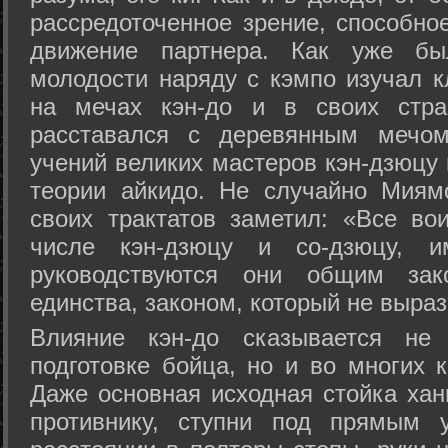
рассредоточенное зрение, способно
движение партнера. Как уже бы
молодости наряду с кэмпо изучал к
на мечах кэн-до и в своих стра
расставался с деревянным мечом 
учений великих мастеров кэн-дзюцу 
теории айкидо. Не случайно Миям
своих трактатов заметил: «Все вои
числе кэн-дзюцу и со-дзюцу, 
руководствуются они общим зак
единства, законом, который не выра
Влияние кэн-до сказывается не 
подготовке бойца, но и во многих 
Даже основная исходная стойка хан
противнику, ступни под прямым 