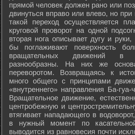
прямой человек должен рано или поз
двинуться вправо или влево, но пр
такой переход осуществляется пл
круговой проворот на одной подсог
вторая нога описывает дугу и руки,
бы поглаживают поверхность бол
вращательных движений в а
разнообразны. На них же осно
переворотом. Возвращаясь к ист
много общего с принципами движе
«внутреннего» направления Ба-гуа-
Вращательное движение, естественн
центробежную и центростремительн
втягивает нападающего в водоворот,
в нужный момент по касательной
выводится из равновесия почти иск