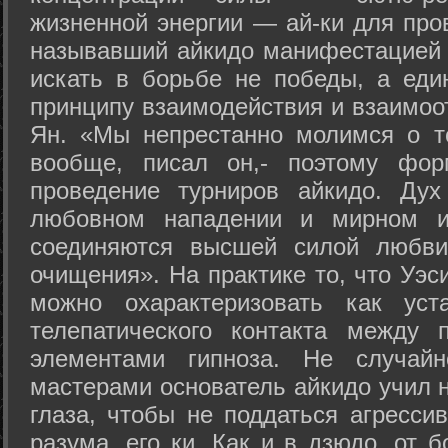
жизненной энергии — ай-ки для про
называвший айкидо манифестацией 
искать в борьбе не победы, а еди
принципу взаимодействия и взаимоо
Ян. «Мы непрестанно молимся о т
вообще, писал он,- поэтому фо
проведение турниров айкидо. Дух
любовном нападении и мирном ис
соединяются высшей силой любви
очищения». На практике то, что Уэ
можно охарактеризовать как уст
телепатического контакта между 
элементами гипноза. Не случай
мастерами основатель айкидо учил н
глаза, чтобы не поддаться агресси
разума, его ки. Как и в дзюдо, от 