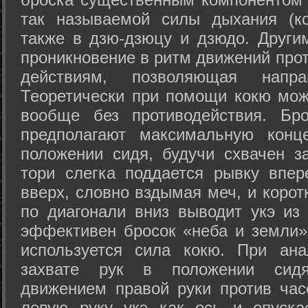
так называемой силы дыхания (ко
также в дзю-дзюцу и дзюдо. Други
проникновение в ритм движений прот
действиям, позволяющая напра
Теоретически при помощи кокю мож
вообще без противодействия. Бро
предполагают максимальную конц
положении сидя, будучи схвачен за
тори слегка поддается рывку впер
вверх, словно вздымая меч, и коро
по диагонали вниз выводит укэ из
эффективен бросок «неба и земли» (
используется сила кокю. При ан
захвате рук в положении сид
движением правой руки против час
левую руку укэ как ось и опуска