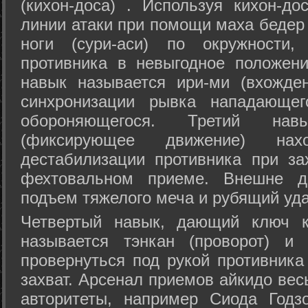
(кихон-доса) . Используя кихон-до
линии атаки при помощи маха бедер
ноги (сури-аси) по окружности
противника в невыгодное положен
навык называется ири-ми (вхожде
синхронизации рывка нападающе
обороняющегося. Третий на
(фиксирующее движение) на
дестабилизации противника при за
фехтовальном приеме. Внешне дв
подъем тяжелого меча и рубящий уда
Четвертый навык, дающий ключ к
называется тэнкан (проворот) и
провернуться под рукой противника
захват. Арсенал приемов айкидо ве
авторитеты, например Сиода Годз