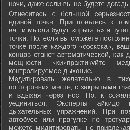
ночи, даже если вы не будете догады
Отнеситесь с большой серьезнос
единой точке. Приготовьтесь к том
ваши мысли будут «прыгать» и путат
точки. Но, если вы сможете постоян
точке после каждого «соскока», ваш
концов станет автоматической, как 
мощности «ки»практикуйте ме
контролируемое дыхание.
Медитировать желательно в тих
посторонних месте, с закрытыми гла
и вдыхая через нос. Но, к сожа
уединиться. Эксперты айкидо 
дыхательных упражнений. При по
автобусе или прогулке по тротуа
можете мидитировать, не привлека