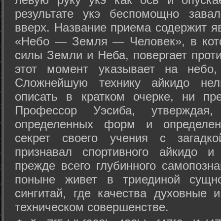
результате укэ беспомощно зава
вверх. Название приема содержит я
«Небо — Земля — Человек», в кото
силы Земли и Неба, повергает проти
этот момент указывает на небо,
Сложнейшую технику айкидо нел
описать в кратком очерке, ни пр
Профессор Уэсиба, утверждая
определенных форм и определенн
секрет своего учения с загадк
признавал спортивного айкидо и
прежде всего глубинного самопозна
поныне живет в триединой сущно
сингитай, где качества духовные 
техническом совершенстве.