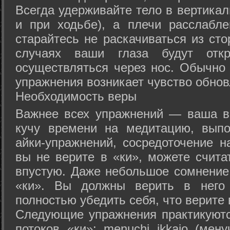
Всегда удерживайте тело в вертикал
и при ходьбе), а плечи расслабл
старайтесь не раскачиваться из сто
случаях ваши глаза будут отк
осуществляться через нос. Обычно 
упражнения возникает чувство обнов
Необходимость веры
Важнее всех упражнений — ваша в
кучу времени на медитацию, выпо
айки-упражнений, сосредоточение н
вы не верите в «ки», можете счита
впустую. Даже небольшое сомнение 
«ки». Вы должны верить в нег
полностью убедить себя, что верите 
Следующие упражнения практикуютс
потоков «ки»: menuchi ikkajo (мену