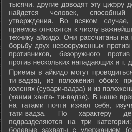
тысячи, другие доводят эту цифру д
найдется человек, способный
утверждения. Во всяком случае,
приемов относятся к числу важнейш
технику айкидо. Они рассчитаны на
борьбу двух невооруженных противн
противников, безоружного против
против нескольких нападающих и т. д
Приемы в айкидо могут проводиться
ти-вадза), из положения обоих п
коленях (сувари-вадза) и из положе
(ханми ханта- ти-вадза). В наше вр
на татами почти изжил себя, изу
тати-вадза. По характеру д
подразделяются на три категории: 
болевые захваты с удержанием (ос