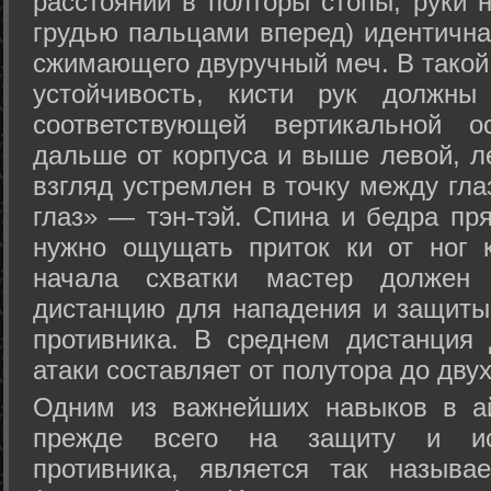
расстоянии в полторы стопы, руки 
грудью пальцами вперед) идентична
сжимающего двуручный меч. В такой
устойчивость, кисти рук должны
соответствующей вертикальной о
дальше от корпуса и выше левой, л
взгляд устремлен в точку между гла
глаз» — тэн-тэй. Спина и бедра пр
нужно ощущать приток ки от ног 
начала схватки мастер должен 
дистанцию для нападения и защиты 
противника. В среднем дистанция
атаки составляет от полутора до дву
Одним из важнейших навыков в ай
прежде всего на защиту и исп
противника, является так называ