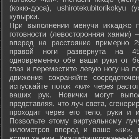
(кокю-доса), ushiro­tekubitori­kokyu 
кувырки.
При выполнении менучи иккаджо п
готовности (левосторонняя ханми) 
вперед на расстояние примерно 2
правой ноги развернута на 45
одновременно обе ваши руки от б
глаз и переместите левую ногу на п
движения сохраняйте сосредоточе
испускайте поток «ки» через раст
ваших рук. Новички могут выпол
представляя, что луч света, сгенери
проходит через его тело, руки и и
Позвольте этому виртуальному луч
километров вперед и ваше «ки», 
вслед за ним. Квалифицированный и