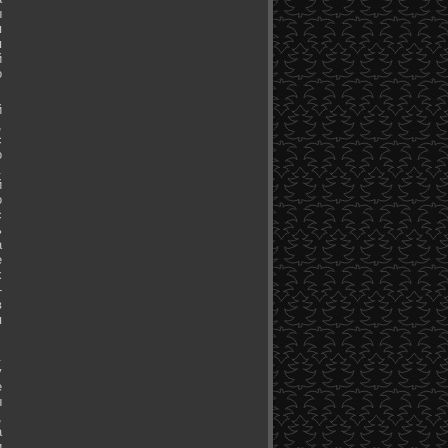
ы
я
я
й
о
й
,
с
о
.
й
о
с
ь
а
е
х
-
в
я
.
у
е
ы
,
а
и