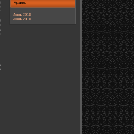
н
Архивы
е
у
Июль 2010
-
Июнь 2010
и
н
а
я
-
,
а
о
,
.