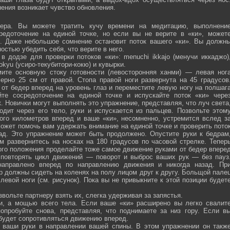
ения возникает чувство обновления.
ра. Вы можете тратить кучу времени на медитацию, выполнени
средоточение на единой точке, но если вы не верите в «ки», может
ю. Даже небольшое сомнение остановит поток вашего «ки». Вы должн
остью убедить себя, что верите в него.
 додзе для проверки потоков «ки»: menuchi ikkajo (менучи иккаджо)
­kokyu (усиро-текубитори-кокю) и кувырки.
ите основную стоку готовности (левосторонняя ханми) — левая ног
ерно 25 см от правой. Стопа правой ноги развернута на 45 градусов
от бедер вперед на уровень глаз и переместите левую ногу на полшаг
те сосредоточение на единой точке и испускайте поток «ки» чере
 Новички могут выполнять это упражнение, представляя, что луч света
одит через его тело, руки и испускается из пальцев. Позвольте этом
ого километров вперед и ваше «ки», несомненно, устремится вслед з
ожет помочь вам удержать внимание на единой точке и проверить пото
ад. Это упражнение может быть продолжено. Опустите руки к бедрам
м развернитесь на носках на 180 градусов по часовой стрелке. Тепер
того положения проделайте тоже самое движение руками от бедер впере
 повторять цикл движений — поворот и выброс ваших рук — без пауз
направлено вперед по направлению движения и никогда назад. Пр
р должны сидеть на коленях на полу лицом друг к другу. Больщой пале
евой ноги (см. рисунок). Пока вы не привыкните к этой позиции будет
вольте партнеру взять их, слегка удерживая за запястья.
ми, а мощью всего тела. Если ваше «ки» расширено вы легко свалит
опробуйте снова, представляя, что поднимаете за низ гору. Если в
 будет сопротивляться движению вперед.
а ваши руки в направлении вашей спины. В этом упражнении он такж