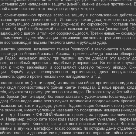
истанцию для нападения и защиты (ма-ай), оценив данные противника. 
ной атаки составляет от полутора до двух метров.
, ориентированном прежде всего на защиту и использование действи
азовое движение (кихон-доса) . Используя кихон-доса, можно легко уйт
и скользящего движения ноги (сури-аси) по окружности, поставив те
жение. Второй необходимый навык называется ири-ми (вхождение). О
падающего с шагом и толчком обороняющегося. Третий навык — сюмацу
применение в дестабилизации противника при захвате рук и основан н
е воспроизводит подъем тяжелого меча и рубящий удар.
инству бросков, называется тэнкан (проворот) и заключается в умени
я выхода на болевой захват. Арсенал приемов айкидо весьма обширен
да Годзо, называют цифру три тысячи, другие доводят эту цифру д
овек, способный проверить подобные утверждения. Во всяком случае
ятся к числу важнейших и составляют базовую технику айкидо. Он
ции: борьбу двух невооруженных противников, двух вооруженны
женного, одного против нескольких нападающих и т. д.
положения стоя (та- ти-вадза), из положения обоих противников сидя ил
ния сидя противостоящего (ханми ханта- ти-вадза). В наше время, когд
ебя, изучаются преимущественно тати-вадза. По характеру действий вс
и: броски (на- гэ-вадза), болевые захваты с удержанием (осаэ-вадза) и
адза). Осаэ-вадза чаще всего служат логическим продолжением бросков
 называется, как и в дзюдо, укэми. Подавляющее большинство приемо
пе обучения, имеют условные названия по порядковым номерам (иккадз
 и т. д.). Прочие <ХЯСМНЙ>базовые приемы, за редким исключением
я. Например, усиро ката тори кодэ гаэси означает буквально «перехва
 плечи сзади». Конечно, как и во всех воинских искусствах Востока
ованы в звучных метафорических образах, по которым даже отдаленн
айские кланы и дзэнские священники ревностно охраняли тайны кэмпо