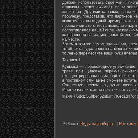
должен использовать свое «ки». Иногд
слишком крепко сжимает ваши запяс
запястьев. Другими словами, ваши м
проблему, представив, что партнера не
кокю очень наглядный пример, которы
проведении этого теста позвольте партн
сопротивлялся вашей силе насколько м
захваченных запястьях попытайтесь сил
на месте.
Затем в том же самом положении, предс
то объекта, удаленного на многие кил
то легко переместите ваши руки вперед
Техника 1
Кувырки — превосходное упражнение, 
траве или циновке перекувыркните
сконцентрированы на единой точке, то
в противном случае не сможете встать.
Существует несколько других превосх
Многие из них можно практиковать дома
Файл 7f5ddbf668be432bbaf47f6ed1d47c4b
Рубрика:
Виды единоборств
|
Нет комме