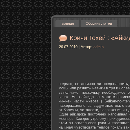
Главная
Сборник статей
Коичи Тохей : «Айки
26.07.2010 | Автор:
admin
неделю, не логично ли предположить,
мощь или развить навыки в три и более
выполнимо, поскольку необходимое о
залах. Но в айкидо вы можете примен
нижней части живота ( Seikan-­no-­it
парадоксально, вы задумываетесь о вы
от болезни, усталости, напряжения и т.д
Один айкидока постоянно напоминал 
месяцев. Каждое утро ему приходилось
этом он оголял свои руки и «заставля
начинал чувствовать теплое покалыван