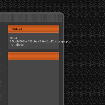
Реклама
Файл
7f5ddbf668be432bbaf47f6ed1d47c4b/sape.php
не найден!
е
в
ю
е
х
в
и
е
х
и
н