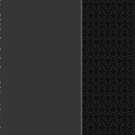
В
й
и
м
н
-
а
и
.
о
,
и
х
и
а
е
,
.
в
е
,
т
,
о
.