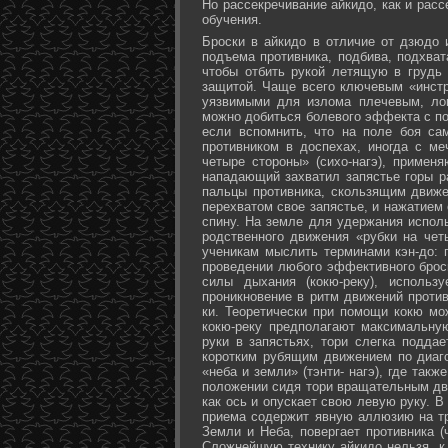
Но рассекречивание айкидо, как и рас
обучения.
Броски в айкидо в отличие от дзюдо 
подъема противника, подбива, подхват
чтобы отбить рукой летящую в грудь 
защитой. Чаще всего ключевым «инстр
уязвимыми для излома плечевым, лок
можно добиться болевого эффекта с п
если вспомнить, что на поле боя са
противником в доспехах, иногда с м
четыре стороны» (сихо-нагэ), примен
нападающий захватил запястье горы ра
пальцы противника, скользящим движе
перехватом свое запястье, и нажатием
спину. На земле для удержания исполь
родственного движения «рубки на чет
ученикам мыслить терминами кэн-до: 
проведении любого эффективного брос
силы дыхания (кокю-реку), исполь
проникновение в ритм движений против
ки. Теоретически при помощи кокю мо
кокю-реку предполагают максимальну
руки в запястьях, тори слегка подда
коротким рубящим движением по диаг
«неба и земли» (тэнти- нагэ), где так
положении сидя тори вращательным дви
как ось и опускает свою левую руку. В
приема содержит явную аллюзию на т
Земли и Неба, повергает противника (
Сложнейшую технику айкидо нельзя, к 