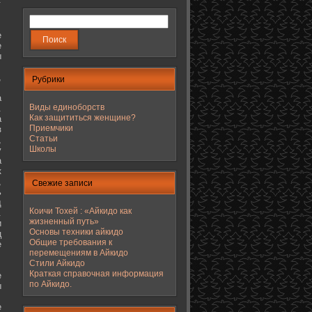
е
е
ы
,
Рубрики
а
Виды единоборств
.
Как защититься женщине?
а
Приемчики
з
Статьи
,
Школы
у
а
к
,
Свежие записи
ь
д
Коичи Тохей : «Айкидо как
.
жизненный путь»
и
Основы техники айкидо
ц
Общие требования к
е
перемещениям в Айкидо
Стили Айкидо
Краткая справочная информация
е
по Айкидо.
ы
е