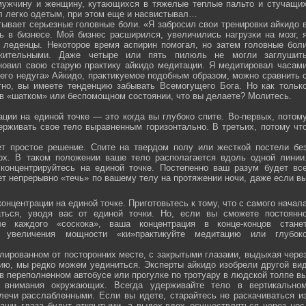
мужчину и женщину, кутающихся в тяжелые теплые пальто и стучащи
ел легко одетым, при этом еще и насвистывал…
тывает серьезные головные боли. «Я забросил свои тренировки айкидо 
ь в бизнесе. Мой бизнес расширился, увеличились нагрузки на мозг, 
о леденцы. Некоторое время аспирин помогал, но затем головные бол
жительными. Даже четыре или пять пилюль не могли заглушит
новил свою старую практику айкидо медитации. Я медитировал часам
оего недуга» Айкидо, практикуемое подобным образом, можно сравнить 
тно, вы имеете тенденцию забывать Всемогущего Бога. Но как тольк
 в «шатком» или беспомощном состоянии, что вы делаете? Молитесь.
ции на единой точке — это когда вы глубоко спите. Во-первых, потом
ерживать свое тело выравненным горизонтально. В третьих, потому чт
ет простое решение. Спите на твердом полу или жесткой постели бе
рх. В таком положении ваше тело располагается вдоль одной линии
 концентрируйтесь на единой точке. Постепенно ваш разум будет вс
ет непрерывно «течь» по вашему телу на протяжении ночи, даже если в
онцентрации на единой точке. Приготовьтесь к тому, что с самого начал
ться, уводя вас от единой точки. Но, если вы сможете постоянн
е каждого «соскока», ваша концентрация в конце-концов стане
я увеличения мощности «ки»практикуйте медитацию или глубок
лированном от посторонних месте, с закрытыми глазами, выдыхая чере
нию, мы редко можем уединиться. Эксперты айкидо изобрели другой ви
в переполненном автобусе или прогулке по тротуару в людской толпе в
я внимания окружающих. Всегда удерживайте тело в вертикально
плечи расслабленными. Если вы идете, старайтесь не раскачиваться и
ваши глаза будут открытыми, а выдох-вдох осуществляться через нос