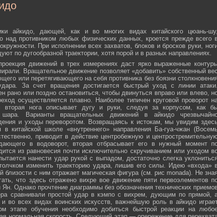
идо
ики айкидо, дающей, как и во многих видах китайского цюань-шу
о над противником любых физических данных, кроется прежде всего 
окружности. При исполнении всех захватов, блоков и бросков руки, ног
дуют по дугообразной траектории, хотя порой и в разных направлениях.
 проекция движений в трех измерениях даст ярко выраженные контур
пирали. Вращательное движение позволяет «добавить» собственный ве
ющего или перетягивающего на себя противника без боязни столкновени
удара. За счет вращения достигается быстрый уход с линии атаки
н рано или поздно остановиться, чтобы двинуться вправо или влево, н
еход осуществляется плавно. Наиболее типичен круговой проворот н
м вторая нога описывает дугу и руки, следуя за корпусом, как б
о шара. Варианты вращательных движений в айкидо чрезвычайн
дения и уходы переворотом. Возвращаясь к истокам, мы увидим здес
 в китайской школе «внутреннего» направления Ба-гуа-чжан (Восем
стественно, приводит в действие центробежную и центростремительну
адающего в водоворот, вторая отбрасывает его в нужный момент п
дится из равновесия почти исключительно скручиванием или уходом в
пытается нанести удар рукой с выпадом, достаточно слегка уклонитьс
 толчком изменить траекторию удара, лишив его силы. Идею «входа» 
й близости с ним отражает магическая фигура (см. рис monada). Не зна
ать, что здесь отражено вихре вое движение пяти первоэлементов п
ти Ян. Однако прочтение диаграммы без обозначения технических приемо
ера сравнивали простой удар в кэмпо с вихрем, дующим по прямой, 
и во всех видах воинских искусств, важнейшую роль в айкидо играе
ном этапе обучения необходимо добиться быстрой реакции на любо
мая нормальная скорость. Следующий этап — опережение для перехват