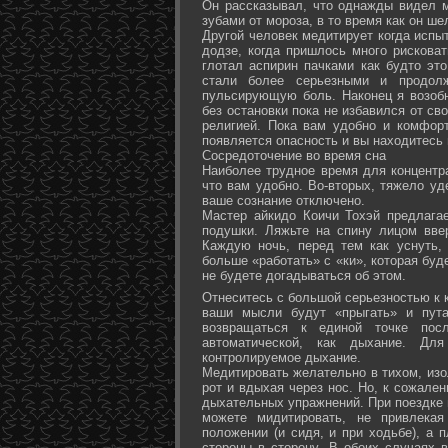
Он рассказывал, что однажды видел 
зубами от мороза, в то время как он ш
Другой человек медитирует когда испы
додзе, когда пришлось много рисковат
глотал аспирин пачками как будто эт
стали более серьезными и продол
пульсирующую боль. Наконец я возоб
без остановки пока не избавился от св
религией. Пока вам удобно и комфор
появляется опасность и вы находитесь
Сосредоточение во время сна
Наиболее трудное время для концентра
что вам удобно. Во-вторых, тяжело уд
ваше сознание отключено.
Мастер айкидо Коичи Тохэй предлага
подушки. Ляжьте на спину лицом вве
Каждую ночь, перед тем как уснуть,
больше «работать» с «ки», которая буд
не будете догадываться об этом.
Отнеситесь с большой серьезностью к к
ваши мысли будут «прыгать» и пута
возвращаться к единой точке посл
автоматической, как дыхание. Дл
контролируемое дыхание.
Медитировать желательно в тихом, изо
рот и вдыхая через нос. Но, к сожале
дыхательных упражнений. При поездке 
можете мидитировать, не привлека
положении (и сидя, и при ходьбе), а 
стороны в сторону. В обоих случаях 