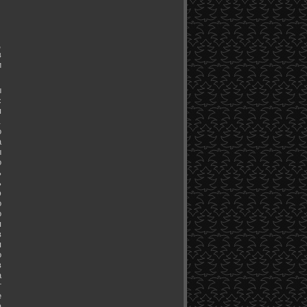
,
в
и
ы
с
я
.
о
а
ы
о
ь
ь
ю
о
о
я
в
я
о
в
а
т
е
а