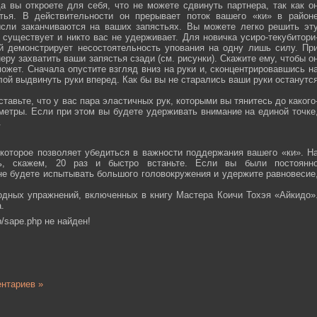
а вы откроете для себя, что не можете сдвинуть партнера, так как о
тья. В действительности он прерывает поток вашего «ки» в район
ысли заканчиваются на ваших запястьях. Вы можете легко решить эт
 существует и никто вас не удерживает. Для новичка усиро-текубитори
й демонстрирует несостоятельность упования на одну лишь силу. Пр
еру захватить ваши запястья сзади (см. рисунки). Скажите ему, чтобы о
ожет. Сначала опустите взгляд вниз на руки и, сконцентрировавшись н
ой выдвинуть руки вперед. Как бы вы не старались ваши руки останутс
тавьте, что у вас пара эластичных рук, которыми вы тянитесь до какого
ометры. Если при этом вы будете удерживать внимание на единой точке
.
которое позволяет убедиться в важности поддержания вашего «ки». Н
сь, скажем, 20 раз и быстро встаньте. Если вы были постоянн
 не будете испытывать большого головокружения и удержите равновесие
одных упражнений, включенных в книгу Мастера Коичи Тохэя «Айкидо»
.
/sape.php не найден!
нтариев »