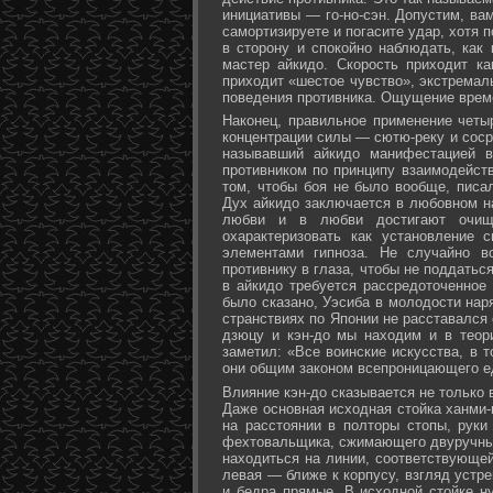
инициативы — го-но-сэн. Допустим, ва
самортизируете и погасите удар, хотя 
в сторону и спокойно наблюдать, как
мастер айкидо. Скорость приходит ка
приходит «шестое чувство», экстремал
поведения противника. Ощущение време
Наконец, правильное применение четы
концентрации силы — сютю-реку и соср
называвший айкидо манифестацией в
противником по принципу взаимодейст
том, чтобы боя не было вообще, писа
Дух айкидо заключается в любовном н
любви и в любви достигают очище
охарактеризовать как установление 
элементами гипноза. Не случайно в
противнику в глаза, чтобы не поддаться
в айкидо требуется рассредоточенное 
было сказано, Уэсиба в молодости нар
странствиях по Японии не расставался 
дзюцу и кэн-до мы находим и в теор
заметил: «Все воинские искусства, в 
они общим законом всепроницающего ед
Влияние кэн-до сказывается не только 
Даже основная исходная стойка ханми-г
на расстоянии в полторы стопы, руки
фехтовальщика, сжимающего двуручный 
находиться на линии, соответствующей
левая — ближе к корпусу, взгляд устре
и бедра прямые. В исходной стойке н