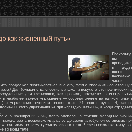
до как жизненный путь»
Поскольку
вы
проводите
в додз
всего
несколько
часов 
 что продолжая практиковаться вне его, можно увеличить собственну
 раза? Для большинства спортивных школ и искусств это практически н
борудование для тренировок, как правило, находится в специальны
ять наиболее важное упражнение — сосредоточение на единой точке 
ten ) и управление течением вашего «ки»- 24 часа в сутки. И, как н
полнении этого упражнения не при «праздношатании», а когда страдает
.
себе о расширении «ки», легко одеваясь в течении холодных зимни
 преодолевать несколько кварталов до своей автобусной остановки, пр
л» течь «ки» по всем кусочкам своего тела. Через несколько минут о
ие во всем теле.