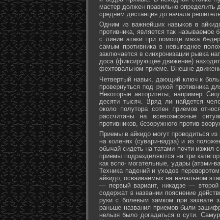
мастер должен правильно определить д
среднем дистанция до начала решитель
Одним из важнейших навыков в айкидо
противника, является так называемое б
с линии атаки при помощи маха бедер 
самым противника в невыгодное поло
заключается в синхронизации рывка на
доса (фиксирующее движение) находит 
фехтовальном приеме. Внешне движени
Четвертый навык, дающий ключ к больш
провернуться под рукой противника дл
Некоторые авторитеты, например Сио
десяти тысяч. Вряд ли найдется чел
около полутора сотен приемов относ
рассчитаны на всевозможные ситуа
противников, безоружного против воору
Приемы в айкидо могут проводиться из 
на коленях (сувари-вадза) и из положе
обычай сидеть на татами почти изжил с
приемы подразделяются на три категори
как вспо- могательные, удары (атэми-в
Техника падений и уходов переворотом
айкидо, осваиваемых на начальном эта
— первый вариант, никадзе — второй
содержат в названии пояснение действи
руки с болевым замком при захвате за
раньше названия приемов были зашифр
нельзя было догадаться о сути. Самур