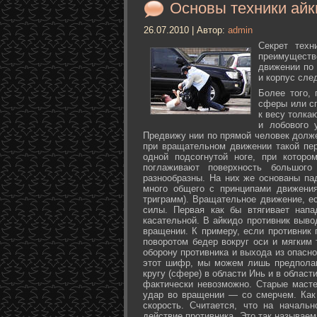
Основы техники айк
26.07.2010 | Автор:
admin
Секрет техн
преимуществ
движении по 
и корпус сле
Более того,
сферы или с
к весу толка
и лобового 
Предвижу нии по прямой человек долже
при вращательном движении такой пер
одной подсогнутой ноге, при которо
поглаживают поверхность большог
разнообразны. На них же основаны па
много общего с принципами движения
триграмм). Вращательное движение, е
силы. Первая как бы втягивает нап
касательной. В айкидо противник выво
вращении. К примеру, если противник 
поворотом бедер вокруг оси и мягким
оборону противника и выхода из опасно
этот шифр, мы можем лишь предполаг
кругу (сфере) в области Инь и в облас
фактически невозможно. Старые маст
удар во вращении — со смерчем. Как 
скорость. Считается, что на началь
действие противника. Это так называе