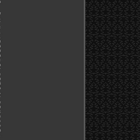
а
я
,
т
с
,
,
м
а
и
а
с
а
т
л
и
й
о
ь
т
е
и
к
в
э
е
ы
.
.