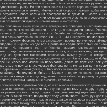
м на голову падает небольшой камень. Заметив его и поймав руками, в
подвергнетесь риску. Но при опережении вы сможете заранее отклонитьс
 камень врежется в землю. Именно такой скорости реакции добиваетс
к результат нового осознания пространства и времени. Вместе с не
ьный разум (гоку-и) — интуитивное предвидение опасности и возможног
ни позволяет определить момент атаки и контратаки.
рех описанных выше принципов аутотренинга приводит к максимально
едоточению жизненной энергии — ай-ки для проведения приема. Уэсиба
селенской любви, учил искать в борьбе не победы, а единения 
вия и взаимоотталкивания начал Инь и Ян. «Мы непрестанно молимся 
л он,- поэтому формально мы запрещаем проведение турниров айкидо
ападении и мирном исходе боя. Противники соединяются высшей сило
ния». На практике то, что Уэсиба называл «любовью», можн
своего рода телепатического контакта между противниками, иногда 
след за древними мастерами основатель айкидо учил не смотрет
 агрессивному влиянию его духа-разума, его ки. Как и в дзюдо, от бойц
зрение, способное мгновенно перехватить движение партнера. Как уж
яду с кэмпо изучал классическое фехтование на мечах кэн-до и в свои
с деревянным мечом (боккэн). Отго- лоски учений великих мастеров кэн
ии айкидо. Не случайно Миямото Мусаси в одном из своих трактато
том числе кэн-дзюцу и со-дзюцу, имеют свои тайны, но руководствуютс
инства, законом, который не выразить словами».
в психической подготовке бойца, но и во многих канонических движениях
амаэ (вполоборота к противнику, ступни под прямым углом друг к друг
 на разных уровнях перед грудью пальцами вперед) идентична стойк
меч. В такой стойке, придающей телу устойчивость, кисти рук должн
 вертикальной оси тела, правая рука дальше от корпуса и выше левой
млен в точку между глаз противника, на «третий глаз» — тэн-тэй. Спин
ужно ощущать приток ки от ног к пальцам рук. Еще до начала схватк