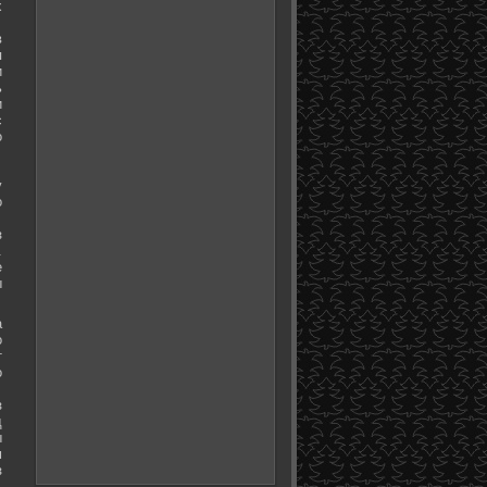
х
в
я
и
ь
и
с
о
у
о
з
.
е
ы
а
о
т
о
з
д
ы
м
з
.