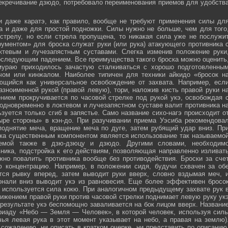
секречивание дзюдо, потребовало переименования приемов для удобств
и даже каратэ, как правило, вообще не требуют применения силы дл
а и даже для простой подножки. Силы нужно не больше, чем для того
стрелу, но если стрела пропущена, то никакая сила уже не послужи
ументом» для броска служат руки (или рука) атакующего противника 
тевым и лучезапястным суставами. Слегка изменив положение руки
оследующим падением. Все преимущества такого броска можно оценить
мураю приходилось зачастую сталкиваться с хорошо подготовленны
ечом или кинжалом. Наиболее типичен для техники айкидо «бросок н
яющийся как универсальное освобождение от захвата. Например, есл
зноименной рукой (правой левую), тори, наложив кисть правой руки н
нием прокручивается по часовой стрелке под рукой укэ, освобождая 
 одновременно в локтевом и лучезапястном суставе валит противника н
зуется только сгиб в запястье. Само название сихо-нагэ происходит о
ыре стороны» в кэн-до. При разучивании приема Уэсиба рекомендова
поднятие меча, вращение меча по дуге, затем рубящий удар вниз. Пр
ка существенным компонентом является использование так называемо
зуемой также в дзю-дзюцу и дзюдо. Другими словами, необходим
ника, подстройка к его действиям, позволяющая направленно изливат
жно повалить противника вообще без противодействия. Броски за сче
ю концентрацию. Например, в положении сидя, будучи схвачен за об
ется рывку вперед, затем выводит руки вверх, словно вздымая меч, 
онали вниз выводит укэ из равновесия. Еще более эффективен бросо
же используется сила кокю. При аналогичном предыдущему захвате рук 
жением правой руки против часовой стрелки поднимает левую руку ук
 результате укэ беспомощно заваливается на бок лицом вверх. Названи
риаду «Небо — Земля — Человек», в которой человек, используя сил
чья левая рука в этот момент указывает на небо, а правая на землю)
сожалению, ни описать в кратком очерке, ни представить по описанию