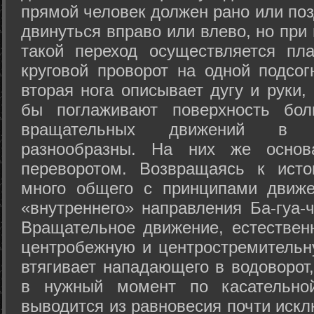
прямой человек должен рано или поз
двинуться вправо или влево, но пр
такой переход осуществляется пл
круговой проворот на одной подсог
вторая нога описывает дугу и руки,
бы поглаживают поверхность бол
вращательных движений в а
разнообразны. На них же осно
переворотом. Возвращаясь к ист
много общего с принципами движе
«внутреннего» направления Ба-гуа-
Вращательное движение, естественн
центробежную и центростремительн
втягивает нападающего в водоворот,
в нужный момент по касательной
выводится из равновесия почти иск