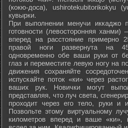
(кокю-доса), ushiro­tekubitori­kokyu 
кувырки.
При выполнении менучи иккаджо п
готовности (левосторонняя ханми) 
вперед на расстояние примерно 2
правой ноги развернута на 45
одновременно обе ваши руки от б
глаз и переместите левую ногу на п
движения сохраняйте сосредоточе
испускайте поток «ки» через раст
ваших рук. Новички могут выпол
представляя, что луч света, сгенери
проходит через его тело, руки и и
Позвольте этому виртуальному луч
километров вперед и ваше «ки», 
вслед за ним. Квалифицированный и