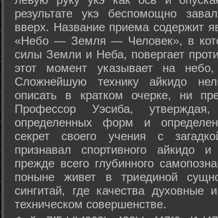
результате укэ беспомощно зава
вверх. Название приема содержит я
«Небо — Земля — Человек», в кото
силы Земли и Неба, повергает проти
этот момент указывает на небо,
Сложнейшую технику айкидо нел
описать в кратком очерке, ни пр
Профессор Уэсиба, утверждая
определенных форм и определенн
секрет своего учения с загадк
признавал спортивного айкидо и
прежде всего глубинного самопозна
поныне живет в триединой сущно
сингитай, где качества духовные 
техническом совершенстве.