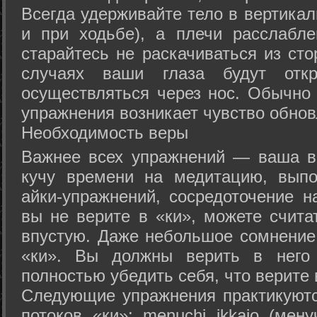
Всегда удерживайте тело в вертикал
и при ходьбе), а плечи расслабл
старайтесь не раскачиваться из сто
случаях ваши глаза будут отк
осуществляться через нос. Обычно 
упражнения возникает чувство обнов
Необходимость веры
Важнее всех упражнений — ваша в
кучу времени на медитацию, выпо
айки-упражнений, сосредоточение н
вы не верите в «ки», можете счита
впустую. Даже небольшое сомнение 
«ки». Вы должны верить в нег
полностью убедить себя, что верите 
Следующие упражнения практикуютс
потоков «ки»: menuchi ikkajo (мену