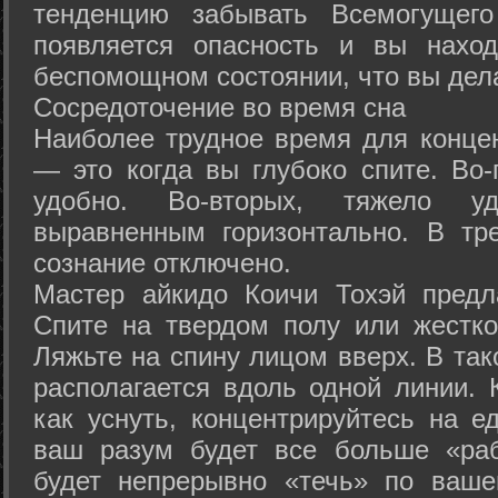
тенденцию забывать Всемогущего
появляется опасность и вы нахо
беспомощном состоянии, что вы дел
Сосредоточение во время сна
Наиболее трудное время для концен
— это когда вы глубоко спите. Во-
удобно. Во-вторых, тяжело у
выравненным горизонтально. В тр
сознание отключено.
Мастер айкидо Коичи Тохэй предл
Спите на твердом полу или жестко
Ляжьте на спину лицом вверх. В та
располагается вдоль одной линии. 
как уснуть, концентрируйтесь на е
ваш разум будет все больше «раб
будет непрерывно «течь» по ваше