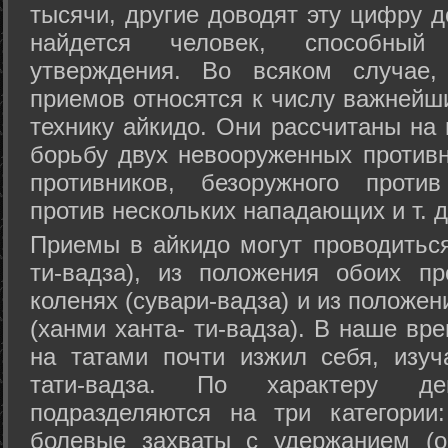
тысячи, другие доводят эту цифру д
найдется человек, способный
утверждения. Во всяком случае,
приемов относятся к числу важнейш
технику айкидо. Они рассчитаны на
борьбу двух невооруженных противн
противников, безоружного против
против нескольких нападающих и т. д
Приемы в айкидо могут проводиться
ти-вадза), из положения обоих п
коленях (сувари-вадза) и из положе
(ханми ханта- ти-вадза). В наше вр
на татами почти изжил себя, изу
тати-вадза. По характеру д
подразделяются на три категории: 
болевые захваты с удержанием (ос