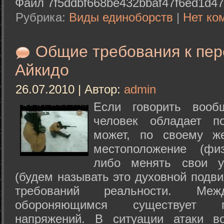
Файл 7f5ddbf668be432bbaf47f6ed1d47
Рубрика:
Виды единоборств
|
Нет ко
Общие требования к пе
Айкидо
26.07.2010 | Автор:
admin
Если говорить вооб
человек обладает п
может, по своему ж
местоположение (физ
либо менять свои у
(будем называть это духовной подв
требований реальности. М
обороняющимся существует п
напряжений. В ситуации атаки в