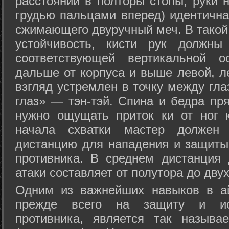
расстоянии в полторы стопы, руки 
грудью пальцами вперед) идентична
сжимающего двуручный меч. В такой
устойчивость, кисти рук должны
соответствующей вертикальной о
дальше от корпуса и выше левой, л
взгляд устремлен в точку между гла
глаз» — тэн-тэй. Спина и бедра пр
нужно ощущать приток ки от ног 
начала схватки мастер должен 
дистанцию для нападения и защиты 
противника. В среднем дистанция
атаки составляет от полутора до дву
Одним из важнейших навыков в ай
прежде всего на защиту и исп
противника, является так называ