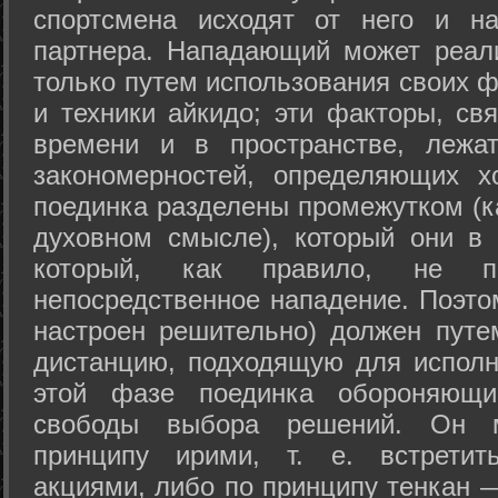
спортсмена исходят от него и на
партнера. Нападающий может реал
только путем использования своих 
и техники айкидо; эти факторы, св
времени и в пространстве, лежа
закономерностей, определяющих х
поединка разделены промежутком (ка
духовном смысле), который они в 
который, как правило, не по
непосредственное нападение. Поэто
настроен решительно) должен путе
дистанцию, подходящую для исполн
этой фазе поединка обороняющ
свободы выбора решений. Он м
принципу ирими, т. е. встретит
акциями, либо по принципу тенкан —