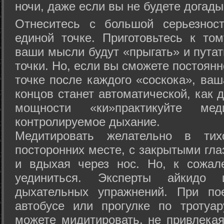
ночи, даже если вы не будете догады
Отнеситесь с большой серьезнос
единой точке. Приготовьтесь к том
ваши мысли будут «прыгать» и путат
точки. Но, если вы сможете постоян
точке после каждого «соскока», ваш
концов станет автоматической, как 
мощности «ки»практикуйте ме
контролируемое дыхание.
Медитировать желательно в тих
посторонних месте, с закрытыми гла
и вдыхая через нос. Но, к сожа
уединиться. Эксперты айкидо 
дыхательных упражнений. При по
автобусе или прогулке по тротуа
можете мидитировать, не привлека