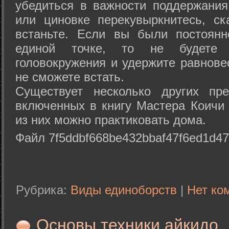
убедиться в важности поддержания
или циновке перекувыркнитесь, с
встаньте. Если вы были постоянн
единой точке, то не будете 
головокружения и удержите равнове
не сможете встать.
Существует несколько других пре
включенных в книгу Мастера Коичи 
из них можно практиковать дома.
Файл 7f5ddbf668be432bbaf47f6ed1d47
Рубрика:
Виды единоборств
|
Нет ко
Основы техники айкидо