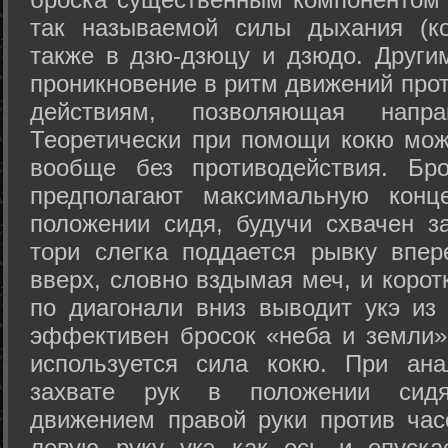
так называемой силы дыхания (ко
также в дзю-дзюцу и дзюдо. Други
проникновение в ритм движений прот
действиям, позволяющая напра
Теоретически при помощи кокю мож
вообще без противодействия. Бро
предполагают максимальную конц
положении сидя, будучи схвачен за
тори слегка поддается рывку впер
вверх, словно вздымая меч, и коро
по диагонали вниз выводит укэ из
эффективен бросок «неба и земли» (
используется сила кокю. При ан
захвате рук в положении сид
движением правой руки против час
левую руку укэ как ось и опуска