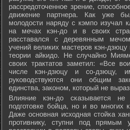
рассредоточенное зрение, способно
движение партнера. Как уже бы
молодости наряду с кэмпо изучал к
на мечах кэн-до и в своих стра
расставался с деревянным мечом 
учений великих мастеров кэн-дзюцу 
теории айкидо. Не случайно Миям
своих трактатов заметил: «Все вои
числе кэн-дзюцу и со-дзюцу, 
руководствуются они общим зак
единства, законом, который не выра
Влияние кэн-до сказывается не 
подготовке бойца, но и во многих 
Даже основная исходная стойка хан
противнику, ступни под прямым 