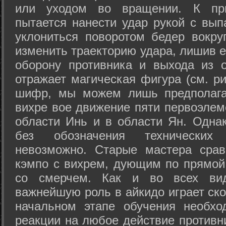
или уходом во вращении. К при
пытается нанести удар рукой с вып
уклониться поворотом бедер вокру
изменить траекторию удара, лишив е
оборону противника и выхода из 
отражает магическая фигура (см. ри
шифр, мы можем лишь предполагат
вихре вое движение пяти первоэлеме
области Инь и в области Ян. Одна
без обозначения технических
невозможно. Старые мастера срав
кэмпо с вихрем, дующим по прямой
со смерчем. Как и во всех вида
важнейшую роль в айкидо играет ско
начальном этапе обучения необхо
реакции на любое действие противн