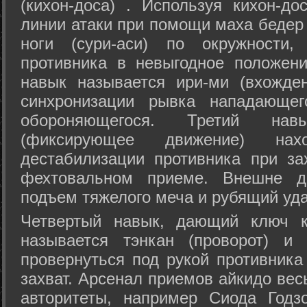
(кихон-доса) . Используя кихон-до
линии атаки при помощи маха бедер
ноги (сури-аси) по окружности
противника в невыгодное положен
навык называется ири-ми (вхожде
синхронизации рывка нападающе
обороняющегося. Третий на
(фиксирующее движение) на
дестабилизации противника при за
фехтовальном приеме. Внешне дв
подъем тяжелого меча и рубящий уда
Четвертый навык, дающий ключ к
называется тэнкан (проворот) и
провернуться под рукой противника
захват. Арсенал приемов айкидо ве
авторитеты, например Сиода Годз