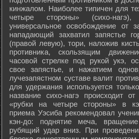
кинжалом. Наиболее типичен для те
четыре стороны» (сихо-нагэ)
универсальное освобождение от з
нападающий захватил запястье го
(правой левую), тори, наложив кист
противника, скользящим движени
часовой стрелке под рукой укэ, о
свое запястье, и нажатием одно
лучезапястном суставе валит против
для удержания используется только
название сихо-нагэ происходит от
«рубки на четыре стороны» в кэ
приема Уэсиба рекомендовал учен
кэн-до: поднятие меча, вращени
рубящий удар вниз. При проведен
броска существенным компонентом 