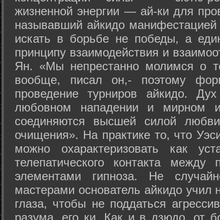
жизненной энергии — ай-ки для про
называвший айкидо манифестацией 
искать в борьбе не победы, а еди
принципу взаимодействия и взаимоо
Ян. «Мы непрестанно молимся о т
вообще, писал он,- поэтому фо
проведение турниров айкидо. Дух
любовном нападении и мирном ис
соединяются высшей силой любви
очищения». На практике то, что Уэ
можно охарактеризовать как уст
телепатического контакта между 
элементами гипноза. Не случай
мастерами основатель айкидо учил н
глаза, чтобы не поддаться агресси
разума, его ки. Как и в дзюдо, от 