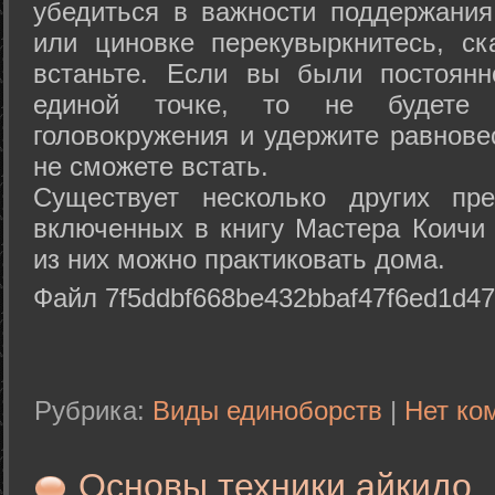
убедиться в важности поддержания
или циновке перекувыркнитесь, с
встаньте. Если вы были постоянн
единой точке, то не будете 
головокружения и удержите равнове
не сможете встать.
Существует несколько других пре
включенных в книгу Мастера Коичи 
из них можно практиковать дома.
Файл 7f5ddbf668be432bbaf47f6ed1d47
Рубрика:
Виды единоборств
|
Нет ко
Основы техники айкидо