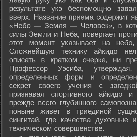
результате укэ беспомощно зава
вверх. Название приема содержит я
«Небо — Земля — Человек», в кото
силы Земли и Неба, повергает проти
этот момент указывает на небо,
Сложнейшую технику айкидо нел
описать в кратком очерке, ни пр
Профессор Уэсиба, утверждая
определенных форм и определенн
секрет своего учения с загадк
признавал спортивного айкидо и
прежде всего глубинного самопозна
поныне живет в триединой сущно
сингитай, где качества духовные 
техническом совершенстве.