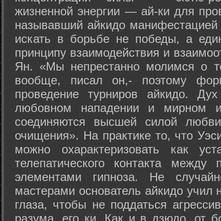
жизненной энергии — ай-ки для про
называвший айкидо манифестацией 
искать в борьбе не победы, а еди
принципу взаимодействия и взаимоо
Ян. «Мы непрестанно молимся о т
вообще, писал он,- поэтому фо
проведение турниров айкидо. Дух
любовном нападении и мирном ис
соединяются высшей силой любви
очищения». На практике то, что Уэ
можно охарактеризовать как уст
телепатического контакта между 
элементами гипноза. Не случай
мастерами основатель айкидо учил н
глаза, чтобы не поддаться агресси
разума, его ки. Как и в дзюдо, от 