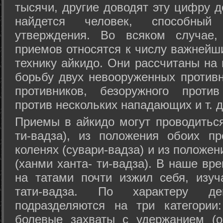
тысячи, другие доводят эту цифру д
найдется человек, способный
утверждения. Во всяком случае,
приемов относятся к числу важнейш
технику айкидо. Они рассчитаны на
борьбу двух невооруженных противн
противников, безоружного против
против нескольких нападающих и т. д
Приемы в айкидо могут проводиться
ти-вадза), из положения обоих п
коленях (сувари-вадза) и из положе
(ханми ханта- ти-вадза). В наше вр
на татами почти изжил себя, изу
тати-вадза. По характеру д
подразделяются на три категории: 
болевые захваты с удержанием (ос