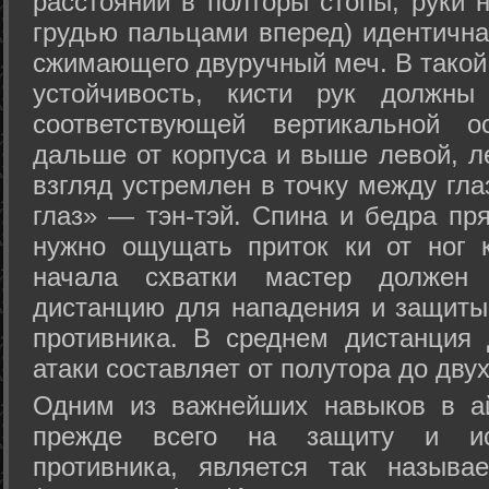
расстоянии в полторы стопы, руки 
грудью пальцами вперед) идентична
сжимающего двуручный меч. В такой
устойчивость, кисти рук должны
соответствующей вертикальной о
дальше от корпуса и выше левой, л
взгляд устремлен в точку между гла
глаз» — тэн-тэй. Спина и бедра пр
нужно ощущать приток ки от ног 
начала схватки мастер должен 
дистанцию для нападения и защиты 
противника. В среднем дистанция
атаки составляет от полутора до дву
Одним из важнейших навыков в ай
прежде всего на защиту и исп
противника, является так называ