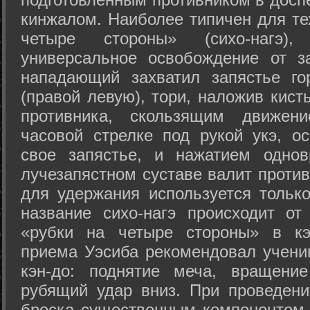
кинжалом. Наиболее типичен для те
четыре стороны» (сихо-нагэ)
универсальное освобождение от з
нападающий захватил запястье го
(правой левую), тори, наложив кист
противника, скользящим движени
часовой стрелке под рукой укэ, о
свое запястье, и нажатием одно
лучезапястном суставе валит против
для удержания используется только
название сихо-нагэ происходит от
«рубки на четыре стороны» в кэ
приема Уэсиба рекомендовал учен
кэн-до: поднятие меча, вращени
рубящий удар вниз. При проведен
броска существенным компонентом 