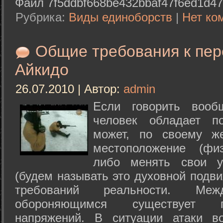
Файл 7f5ddbf668be432bbaf47f6ed1d47
Рубрика:
Виды единоборств
|
Нет ко
Общие требования к пе
Айкидо
26.07.2010 | Автор:
admin
Если говорить вооб
человек обладает п
может, по своему ж
местоположение (физ
либо менять свои у
(будем называть это духовной подв
требований реальности. М
обороняющимся существует п
напряжений. В ситуации атаки в