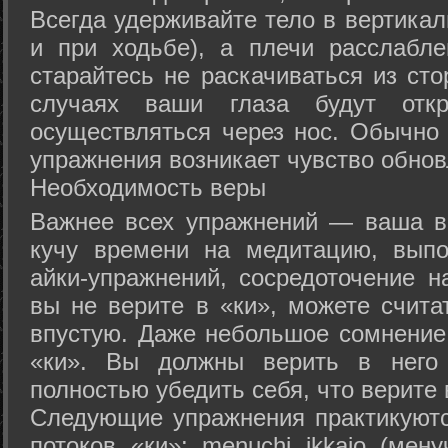
Всегда удерживайте тело в вертикал
и при ходьбе), а плечи расслабл
старайтесь не раскачиваться из сто
случаях ваши глаза будут отк
осуществляться через нос. Обычно 
упражнения возникает чувство обнов
Необходимость веры
Важнее всех упражнений — ваша в
кучу времени на медитацию, выпо
айки-упражнений, сосредоточение н
вы не верите в «ки», можете счита
впустую. Даже небольшое сомнение 
«ки». Вы должны верить в нег
полностью убедить себя, что верите 
Следующие упражнения практикуютс
потоков «ки»: menuchi ikkajo (мену