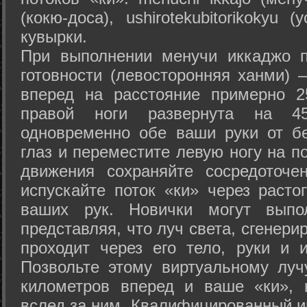
(кокю-доса), ushiro­tekubitori­kokyu 
кувырки.
При выполнении менучи иккаджо п
готовности (левосторонняя ханми) 
вперед на расстояние примерно 2
правой ноги развернута на 45
одновременно обе ваши руки от б
глаз и переместите левую ногу на п
движения сохраняйте сосредоточе
испускайте поток «ки» через раст
ваших рук. Новички могут выпол
представляя, что луч света, сгенери
проходит через его тело, руки и и
Позвольте этому виртуальному луч
километров вперед и ваше «ки», 
вслед за ним. Квалифицированный и