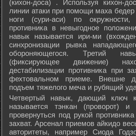
(кихон-доса) . Используя кихон-до
линии атаки при помощи маха бедер
ноги (сури-аси) по окружности
противника в невыгодное положен
навык называется ири-ми (вхожде
синхронизации рывка нападающе
обороняющегося. Третий на
(фиксирующее движение) на
дестабилизации противника при за
фехтовальном приеме. Внешне дв
подъем тяжелого меча и рубящий уда
Четвертый навык, дающий ключ к
называется тэнкан (проворот) и
провернуться под рукой противника
захват. Арсенал приемов айкидо ве
авторитеты, например Сиода Годз