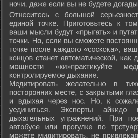
ночи, даже если вы не будете догады
Отнеситесь с большой серьезнос
единой точке. Приготовьтесь к том
ваши мысли будут «прыгать» и путат
точки. Но, если вы сможете постоян
точке после каждого «соскока», ваш
концов станет автоматической, как 
мощности «ки»практикуйте ме
контролируемое дыхание.
Медитировать желательно в тих
посторонних месте, с закрытыми гла
и вдыхая через нос. Но, к сожа
уединиться. Эксперты айкидо 
дыхательных упражнений. При по
автобусе или прогулке по тротуа
можете мидитировать, не привлека