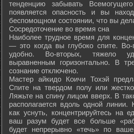
тенденцию забывать Всемогущего
появляется опасность и вы нахо
беспомощном состоянии, что вы дел
Сосредоточение во время сна
Наиболее трудное время для концен
— это когда вы глубоко спите. Во-
удобно. Во-вторых, тяжело у
выравненным горизонтально. В тр
сознание отключено.
Мастер айкидо Коичи Тохэй предл
Спите на твердом полу или жестко
Ляжьте на спину лицом вверх. В та
располагается вдоль одной линии. 
как уснуть, концентрируйтесь на е
ваш разум будет все больше «раб
будет непрерывно «течь» по ваше