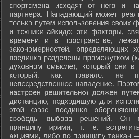
спортсмена исходят от него и на
партнера. Нападающий может реал
только путем использования своих 
и техники айкидо; эти факторы, св
времени и в пространстве, лежа
закономерностей, определяющих х
поединка разделены промежутком (ка
духовном смысле), который они в 
который, как правило, не по
непосредственное нападение. Поэто
настроен решительно) должен путе
дистанцию, подходящую для исполн
этой фазе поединка обороняющ
свободы выбора решений. Он м
принципу ирими, т. е. встретит
акциями, либо по принципу тенкан —