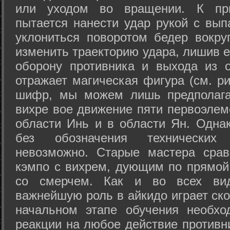
или уходом во вращении. К при
пытается нанести удар рукой с вып
уклониться поворотом бедер вокру
изменить траекторию удара, лишив е
оборону противника и выхода из 
отражает магическая фигура (см. ри
шифр, мы можем лишь предполагат
вихре вое движение пяти первоэлеме
области Инь и в области Ян. Одна
без обозначения технических
невозможно. Старые мастера срав
кэмпо с вихрем, дующим по прямой
со смерчем. Как и во всех вида
важнейшую роль в айкидо играет ско
начальном этапе обучения необхо
реакции на любое действие противн