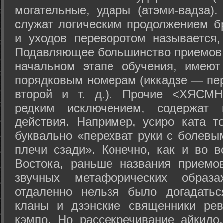
могательные, удары (атэми-вадза).
служат логическим продолжением бр
и уходов переворотом называется,
Подавляющее большинство приемов 
начальном этапе обучения, имеют
порядковым номерам (иккадзе — пер
второй и т. д.). Прочие <ХЯСМН
редким исключением, содержат 
действия. Например, усиро ката то
буквально «перехват руки с болевы
плечи сзади». Конечно, как и во в
Востока, раньше названия прием
звучных метафорических образ
отдаленно нельзя было догадатьс
кланы и дзэнские священники рев
кэмпо. Но рассекречивание айкидо,