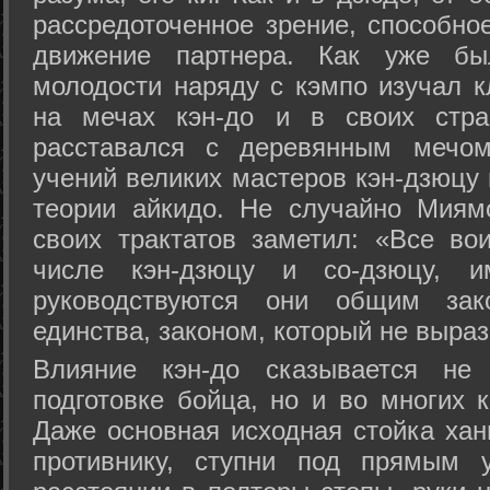
рассредоточенное зрение, способно
движение партнера. Как уже бы
молодости наряду с кэмпо изучал к
на мечах кэн-до и в своих стра
расставался с деревянным мечом 
учений великих мастеров кэн-дзюцу 
теории айкидо. Не случайно Миям
своих трактатов заметил: «Все вои
числе кэн-дзюцу и со-дзюцу, 
руководствуются они общим зак
единства, законом, который не выра
Влияние кэн-до сказывается не 
подготовке бойца, но и во многих 
Даже основная исходная стойка хан
противнику, ступни под прямым 