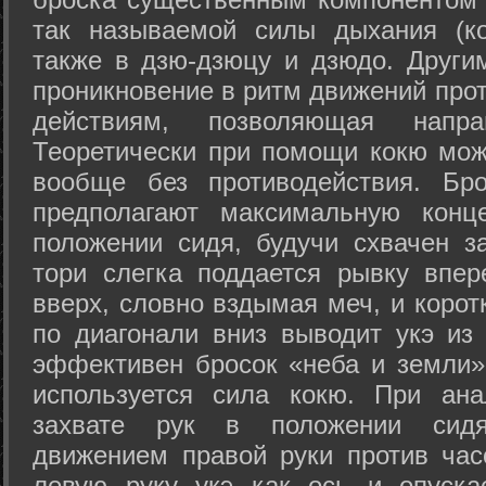
так называемой силы дыхания (ко
также в дзю-дзюцу и дзюдо. Други
проникновение в ритм движений прот
действиям, позволяющая напра
Теоретически при помощи кокю мож
вообще без противодействия. Бро
предполагают максимальную конц
положении сидя, будучи схвачен за
тори слегка поддается рывку впер
вверх, словно вздымая меч, и коро
по диагонали вниз выводит укэ из
эффективен бросок «неба и земли» (
используется сила кокю. При ан
захвате рук в положении сид
движением правой руки против час
левую руку укэ как ось и опуска