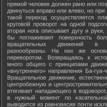
прямой человек должен рано или поз
двинуться вправо или влево, но пр
такой переход осуществляется пл
круговой проворот на одной подсог
вторая нога описывает дугу и руки,
бы поглаживают поверхность бол
вращательных движений в а
разнообразны. На них же осно
переворотом. Возвращаясь к ист
много общего с принципами движе
«внутреннего» направления Ба-гуа-
Вращательное движение, естественн
центробежную и центростремительн
втягивает нападающего в водоворот,
в нужный момент по касательной
выводится из равновесия почти иск