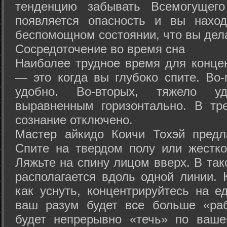
тенденцию забывать Всемогущего
появляется опасность и вы нахо
беспомощном состоянии, что вы дел
Сосредоточение во время сна
Наиболее трудное время для концен
— это когда вы глубоко спите. Во-
удобно. Во-вторых, тяжело у
выравненным горизонтально. В тр
сознание отключено.
Мастер айкидо Коичи Тохэй предл
Спите на твердом полу или жестко
Ляжьте на спину лицом вверх. В та
располагается вдоль одной линии. 
как уснуть, концентрируйтесь на е
ваш разум будет все больше «раб
будет непрерывно «течь» по ваше