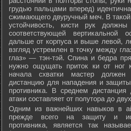
расстоянии в полторы стопы, руки 
грудью пальцами вперед) идентична
сжимающего двуручный меч. В такой
устойчивость, кисти рук должны
соответствующей вертикальной о
дальше от корпуса и выше левой, л
взгляд устремлен в точку между гла
глаз» — тэн-тэй. Спина и бедра пр
нужно ощущать приток ки от ног 
начала схватки мастер должен 
дистанцию для нападения и защиты 
противника. В среднем дистанция
атаки составляет от полутора до дву
Одним из важнейших навыков в ай
прежде всего на защиту и исп
противника, является так называ