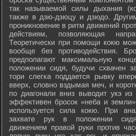
так называемой силы дыхания (ко
также в дзю-дзюцу и дзюдо. Други
проникновение в ритм движений прот
действиям, позволяющая напра
Теоретически при помощи кокю мож
вообще без противодействия. Бро
предполагают максимальную конц
положении сидя, будучи схвачен за
тори слегка поддается рывку впер
вверх, словно вздымая меч, и коро
по диагонали вниз выводит укэ из
эффективен бросок «неба и земли» (
используется сила кокю. При ан
захвате рук в положении сид
движением правой руки против час
левую руку укэ как ось и опуска