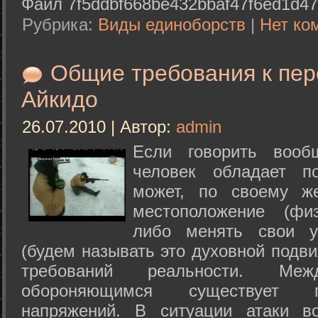
Файл 7f5ddbf668be432bbaf47f6ed1d47
Рубрика:
Виды единоборств
|
Нет ко
Общие требования к пе
Айкидо
26.07.2010 | Автор:
admin
Если говорить вооб
человек обладает п
может, по своему ж
местоположение (физ
либо менять свои у
(будем называть это духовной подв
требований реальности. М
обороняющимся существует п
напряжений. В ситуации атаки в