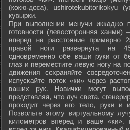
(кокю-доса), ushiro­tekubitori­kokyu 
кувырки.
При выполнении менучи иккаджо п
готовности (левосторонняя ханми) 
вперед на расстояние примерно 2
правой ноги развернута на 45
одновременно обе ваши руки от б
глаз и переместите левую ногу на п
движения сохраняйте сосредоточе
испускайте поток «ки» через раст
ваших рук. Новички могут выпол
представляя, что луч света, сгенери
проходит через его тело, руки и и
Позвольте этому виртуальному луч
километров вперед и ваше «ки», 
вслед за ним. Квалифицированный и