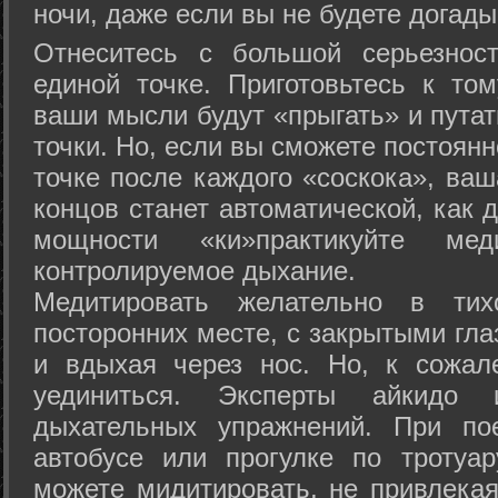
ночи, даже если вы не будете догады
Отнеситесь с большой серьезнос
единой точке. Приготовьтесь к том
ваши мысли будут «прыгать» и путат
точки. Но, если вы сможете постоян
точке после каждого «соскока», ваш
концов станет автоматической, как 
мощности «ки»практикуйте ме
контролируемое дыхание.
Медитировать желательно в тих
посторонних месте, с закрытыми гла
и вдыхая через нос. Но, к сожа
уединиться. Эксперты айкидо 
дыхательных упражнений. При по
автобусе или прогулке по тротуа
можете мидитировать, не привлека