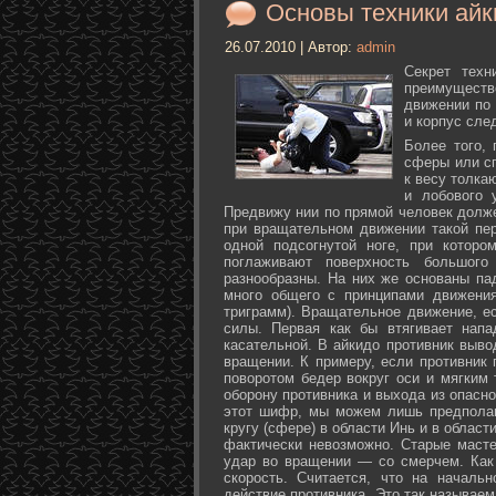
Основы техники айк
26.07.2010 | Автор:
admin
Секрет техн
преимуществ
движении по 
и корпус сле
Более того,
сферы или с
к весу толка
и лобового 
Предвижу нии по прямой человек долже
при вращательном движении такой пер
одной подсогнутой ноге, при которо
поглаживают поверхность большог
разнообразны. На них же основаны па
много общего с принципами движения
триграмм). Вращательное движение, е
силы. Первая как бы втягивает нап
касательной. В айкидо противник выво
вращении. К примеру, если противник 
поворотом бедер вокруг оси и мягким
оборону противника и выхода из опасно
этот шифр, мы можем лишь предполаг
кругу (сфере) в области Инь и в облас
фактически невозможно. Старые маст
удар во вращении — со смерчем. Как 
скорость. Считается, что на началь
действие противника. Это так называе