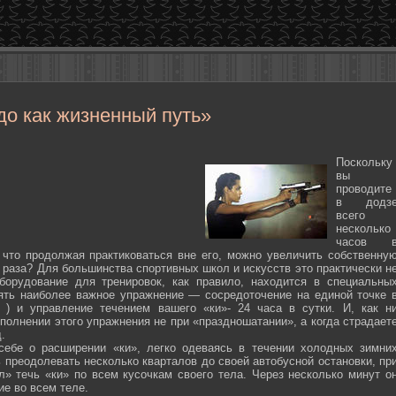
до как жизненный путь»
Поскольку
вы
проводите
в додз
всего
несколько
часов 
 что продолжая практиковаться вне его, можно увеличить собственну
 раза? Для большинства спортивных школ и искусств это практически н
борудование для тренировок, как правило, находится в специальны
ять наиболее важное упражнение — сосредоточение на единой точке 
ten ) и управление течением вашего «ки»- 24 часа в сутки. И, как н
полнении этого упражнения не при «праздношатании», а когда страдает
.
себе о расширении «ки», легко одеваясь в течении холодных зимни
 преодолевать несколько кварталов до своей автобусной остановки, пр
л» течь «ки» по всем кусочкам своего тела. Через несколько минут о
ие во всем теле.