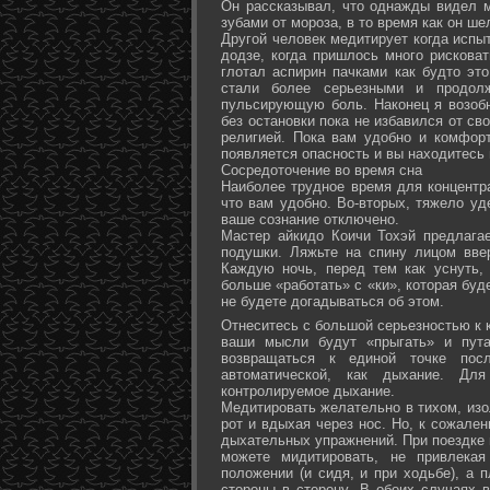
Он рассказывал, что однажды видел 
зубами от мороза, в то время как он ш
Другой человек медитирует когда испы
додзе, когда пришлось много рисковат
глотал аспирин пачками как будто эт
стали более серьезными и продол
пульсирующую боль. Наконец я возоб
без остановки пока не избавился от св
религией. Пока вам удобно и комфор
появляется опасность и вы находитесь
Сосредоточение во время сна
Наиболее трудное время для концентра
что вам удобно. Во-вторых, тяжело уд
ваше сознание отключено.
Мастер айкидо Коичи Тохэй предлага
подушки. Ляжьте на спину лицом вве
Каждую ночь, перед тем как уснуть,
больше «работать» с «ки», которая буд
не будете догадываться об этом.
Отнеситесь с большой серьезностью к к
ваши мысли будут «прыгать» и пута
возвращаться к единой точке посл
автоматической, как дыхание. Дл
контролируемое дыхание.
Медитировать желательно в тихом, изо
рот и вдыхая через нос. Но, к сожале
дыхательных упражнений. При поездке 
можете мидитировать, не привлека
положении (и сидя, и при ходьбе), а 
стороны в сторону. В обоих случаях 