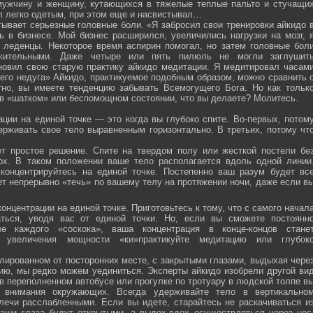
мужчину и женщину, кутающихся в тяжелые теплые пальто и стучащи
ел легко одетым, при этом еще и насвистывал…
тывает серьезные головные боли. «Я забросил свои тренировки айкидо 
ь в бизнесе. Мой бизнес расширился, увеличились нагрузки на мозг, 
о леденцы. Некоторое время аспирин помогал, но затем головные бол
жительными. Даже четыре или пять пилюль не могли заглушит
новил свою старую практику айкидо медитации. Я медитировал часам
оего недуга» Айкидо, практикуемое подобным образом, можно сравнить 
тно, вы имеете тенденцию забывать Всемогущего Бога. Но как тольк
 в «шатком» или беспомощном состоянии, что вы делаете? Молитесь.
ции на единой точке — это когда вы глубоко спите. Во-первых, потом
ерживать свое тело выравненным горизонтально. В третьих, потому чт
ет простое решение. Спите на твердом полу или жесткой постели бе
рх. В таком положении ваше тело располагается вдоль одной линии
 концентрируйтесь на единой точке. Постепенно ваш разум будет вс
ет непрерывно «течь» по вашему телу на протяжении ночи, даже если в
онцентрации на единой точке. Приготовьтесь к тому, что с самого начал
ться, уводя вас от единой точки. Но, если вы сможете постоянн
е каждого «соскока», ваша концентрация в конце-концов стане
я увеличения мощности «ки»практикуйте медитацию или глубок
лированном от посторонних месте, с закрытыми глазами, выдыхая чере
нию, мы редко можем уединиться. Эксперты айкидо изобрели другой ви
в переполненном автобусе или прогулке по тротуару в людской толпе в
я внимания окружающих. Всегда удерживайте тело в вертикально
плечи расслабленными. Если вы идете, старайтесь не раскачиваться и
ваши глаза будут открытыми, а выдох-вдох осуществляться через нос