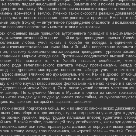
м на голову падает небольшой камень. Заметив его и поймав руками, в
подвергнетесь риску. Но при опережении вы сможете заранее отклонитьс
 камень врежется в землю. Именно такой скорости реакции добиваетс
к результат нового осознания пространства и времени. Вместе с не
ьный разум (гоку-и) — интуитивное предвидение опасности и возможног
ни позволяет определить момент атаки и контратаки.
рех описанных выше принципов аутотренинга приводит к максимально
едоточению жизненной энергии — ай-ки для проведения приема. Уэсиба
селенской любви, учил искать в борьбе не победы, а единения 
вия и взаимоотталкивания начал Инь и Ян. «Мы непрестанно молимся 
л он,- поэтому формально мы запрещаем проведение турниров айкидо
ападении и мирном исходе боя. Противники соединяются высшей сило
ния». На практике то, что Уэсиба называл «любовью», можн
своего рода телепатического контакта между противниками, иногда 
след за древними мастерами основатель айкидо учил не смотрет
 агрессивному влиянию его духа-разума, его ки. Как и в дзюдо, от бойц
зрение, способное мгновенно перехватить движение партнера. Как уж
яду с кэмпо изучал классическое фехтование на мечах кэн-до и в свои
с деревянным мечом (боккэн). Отго- лоски учений великих мастеров кэн
ии айкидо. Не случайно Миямото Мусаси в одном из своих трактато
том числе кэн-дзюцу и со-дзюцу, имеют свои тайны, но руководствуютс
инства, законом, который не выразить словами».
в психической подготовке бойца, но и во многих канонических движениях
амаэ (вполоборота к противнику, ступни под прямым углом друг к друг
 на разных уровнях перед грудью пальцами вперед) идентична стойк
меч. В такой стойке, придающей телу устойчивость, кисти рук должн
 вертикальной оси тела, правая рука дальше от корпуса и выше левой
млен в точку между глаз противника, на «третий глаз» — тэн-тэй. Спин
ужно ощущать приток ки от ног к пальцам рук. Еще до начала схватк