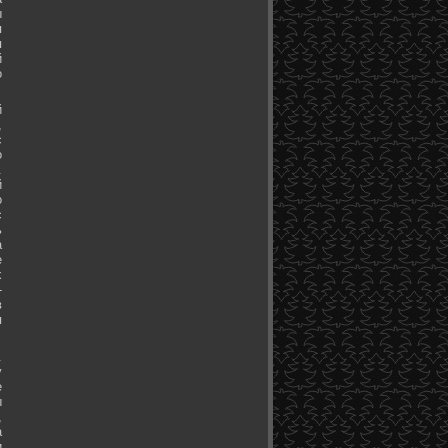
ы
я
я
й
о
й
,
с
о
.
й
о
с
ь
а
е
х
-
в
я
.
у
е
ы
,
а
и