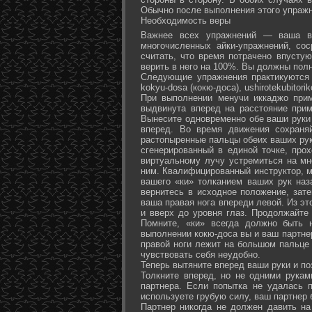
Обычно после выполнения этого упражн
Необходимость веры
Важнее всех упражнений — ваша ве
многочисленных айки-упражнений, со
считать, что время потрачено впусту
верить в него на 100%. Вы должны полн
Следующие упражнения практикуются в
kokyu-dosa (кокю-доса), ushiro­tekubitori
При выполнении менучи иккаджо прим
выдвинута вперед на расстояние прим
Вынесите одновременно обе ваши руки 
вперед. Во время движения сохраняй
растопыренные пальцы обеих ваших рук.
сгенерированный в единой точке, прох
виртуальному лучу устремиться на мн
ним. Квалифицированный инструктор, м
вашего «ки» толканием ваших рук наз
вернитесь в исходное положение, зате
ваша правая нога впереди левой. Из э
и вверх до уровня глаз. Продолжайте
Помните, «ки» всегда должно быть 
выполнении кокю-доса вы и ваш партне
правой ноги лежит на большом пальце л
чувствовать себя неудобно.
Теперь вытяните вперед ваши руки и поз
Толкните вперед, но не одними рука
партнера. Если попытка не удалась п
используете грубую силу, ваш партнер
Партнер никогда не должен давить н