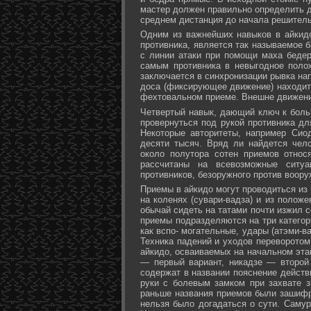
мастер должен правильно определить д
среднем дистанция до начала решитель
Одним из важнейших навыков в айкидо
противника, является так называемое б
с линии атаки при помощи маха бедер 
самым противника в невыгодное поло
заключается в синхронизации рывка на
доса (фиксирующее движение) находит 
фехтовальном приеме. Внешне движени
Четвертый навык, дающий ключ к больш
провернуться под рукой противника дл
Некоторые авторитеты, например Сио
десяти тысяч. Вряд ли найдется чел
около полутора сотен приемов относ
рассчитаны на всевозможные ситуа
противников, безоружного против воору
Приемы в айкидо могут проводиться из 
на коленях (сувари-вадза) и из положе
обычай сидеть на татами почти изжил с
приемы подразделяются на три категори
как вспо- могательные, удары (атэми-в
Техника падений и уходов переворотом
айкидо, осваиваемых на начальном эта
— первый вариант, никадзе — второй
содержат в названии пояснение действи
руки с болевым замком при захвате за
раньше названия приемов были зашифр
нельзя было догадаться о сути. Самур