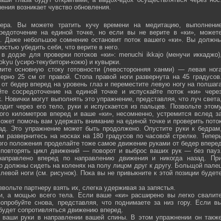
ения возникает чувство обновления.
ра. Вы можете тратить кучу времени на медитацию, выполнени
средоточение на единой точке, но если вы не верите в «ки», может
ю. Даже небольшое сомнение остановит поток вашего «ки». Вы должн
остью убедить себя, что верите в него.
 додзе для проверки потоков «ки»: menuchi ikkajo (менучи иккаджо)
­kokyu (усиро-текубитори-кокю) и кувырки.
ите основную стоку готовности (левосторонняя ханми) — левая ног
ерно 25 см от правой. Стопа правой ноги развернута на 45 градусов
от бедер вперед на уровень глаз и переместите левую ногу на полшаг
те сосредоточение на единой точке и испускайте поток «ки» чере
 Новички могут выполнять это упражнение, представляя, что луч света
одит через его тело, руки и испускается из пальцев. Позвольте этом
ого километров вперед и ваше «ки», несомненно, устремится вслед з
ожет помочь вам удержать внимание на единой точке и проверить пото
ад. Это упражнение может быть продолжено. Опустите руки к бедрам
м развернитесь на носках на 180 градусов по часовой стрелке. Тепер
того положения проделайте тоже самое движение руками от бедер впере
 повторять цикл движений — поворот и выброс ваших рук — без пауз
направлено вперед по направлению движения и никогда назад. Пр
р должны сидеть на коленях на полу лицом друг к другу. Больщой пале
евой ноги (см. рисунок). Пока вы не привыкните к этой позиции будет
вольте партнеру взять их, слегка удерживая за запястья.
ми, а мощью всего тела. Если ваше «ки» расширено вы легко свалит
опробуйте снова, представляя, что поднимаете за низ гору. Если в
 будет сопротивляться движению вперед.
а ваши руки в направлении вашей спины. В этом упражнении он такж