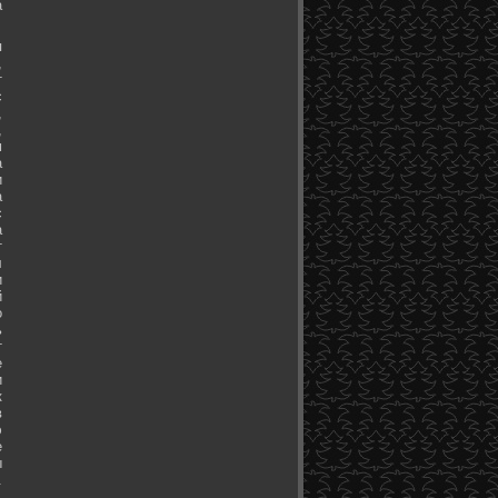
а
я
,
т
с
,
,
м
а
и
а
с
а
т
л
и
й
о
ь
т
е
и
к
в
э
е
ы
.
.