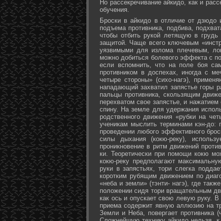
Но рассекречивание айкидо, как и рас
обучения.
Броски в айкидо в отличие от дзюдо 
подъема противника, подбива, подхват
чтобы отбить рукой летящую в грудь 
защитой. Чаще всего ключевым «инстр
уязвимыми для излома плечевым, лок
можно добиться болевого эффекта с п
если вспомнить, что на поле боя са
противником в доспехах, иногда с м
четыре стороны» (сихо-нагэ), примен
нападающий захватил запястье горы ра
пальцы противника, скользящим движе
перехватом свое запястье, и нажатием
спину. На земле для удержания исполь
родственного движения «рубки на чет
ученикам мыслить терминами кэн-до: 
проведении любого эффективного брос
силы дыхания (кокю-реку), исполь
проникновение в ритм движений против
ки. Теоретически при помощи кокю мо
кокю-реку предполагают максимальну
руки в запястьях, тори слегка подда
коротким рубящим движением по диаг
«неба и земли» (тэнти- нагэ), где так
положении сидя тори вращательным дви
как ось и опускает свою левую руку. В
приема содержит явную аллюзию на т
Земли и Неба, повергает противника (
Сложнейшую технику айкидо нельзя, к 