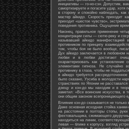
инициативы — го-но-сэн. Допустим, ва
самортизируете и погасите удар, хотя 
в сторону и спокойно наблюдать, как
мастер айкидо. Скорость приходит ка
приходит «шестое чувство», экстремал
поведения противника. Ощущение време
Наконец, правильное применение четы
концентрации силы — сютю-реку и соср
называвший айкидо манифестацией в
противником по принципу взаимодейст
том, чтобы боя не было вообще, писа
Дух айкидо заключается в любовном н
любви и в любви достигают очище
охарактеризовать как установление 
элементами гипноза. Не случайно в
противнику в глаза, чтобы не поддаться
в айкидо требуется рассредоточенное 
было сказано, Уэсиба в молодости нар
странствиях по Японии не расставался 
дзюцу и кэн-до мы находим и в теор
заметил: «Все воинские искусства, в 
они общим законом всепроницающего ед
Влияние кэн-до сказывается не только 
Даже основная исходная стойка ханми-г
на расстоянии в полторы стопы, руки
фехтовальщика, сжимающего двуручный 
находиться на линии, соответствующей
левая — ближе к корпусу, взгляд устре
и бедра прямые. В исходной стойке н