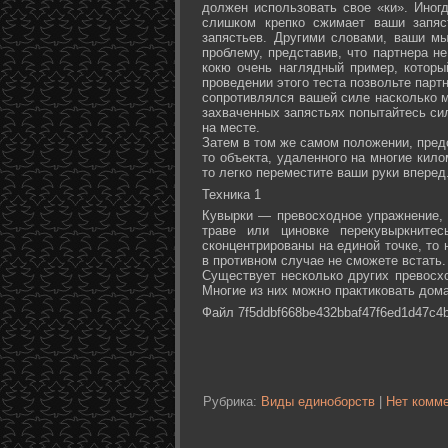
должен использовать свое «ки». Иногд
слишком крепко сжимает ваши запяс
запястьев. Другими словами, ваши м
проблему, представив, что партнера не
кокю очень наглядный пример, которы
проведении этого теста позвольте партн
сопротивлялся вашей силе насколько м
захваченных запястьях попытайтесь сил
на месте.
Затем в том же самом положении, предс
то объекта, удаленного на многие кил
то легко переместите ваши руки вперед
Техника 1
Кувырки — превосходное упражнение, 
траве или циновке перекувыркните
сконцентрированы на единой точке, то
в противном случае не сможете встать.
Существует несколько других превосх
Многие из них можно практиковать дома
Файл 7f5ddbf668be432bbaf47f6ed1d47c4b
Рубрика:
Виды единоборств
|
Нет комме