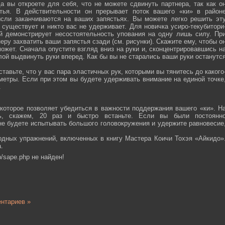
а вы откроете для себя, что не можете сдвинуть партнера, так как о
тья. В действительности он прерывает поток вашего «ки» в район
ысли заканчиваются на ваших запястьях. Вы можете легко решить эт
 существует и никто вас не удерживает. Для новичка усиро-текубитори
й демонстрирует несостоятельность упования на одну лишь силу. Пр
еру захватить ваши запястья сзади (см. рисунки). Скажите ему, чтобы о
ожет. Сначала опустите взгляд вниз на руки и, сконцентрировавшись н
ой выдвинуть руки вперед. Как бы вы не старались ваши руки останутс
тавьте, что у вас пара эластичных рук, которыми вы тянитесь до какого
ометры. Если при этом вы будете удерживать внимание на единой точке
.
которое позволяет убедиться в важности поддержания вашего «ки». Н
сь, скажем, 20 раз и быстро встаньте. Если вы были постоянн
 не будете испытывать большого головокружения и удержите равновесие
одных упражнений, включенных в книгу Мастера Коичи Тохэя «Айкидо»
.
/sape.php не найден!
нтариев »