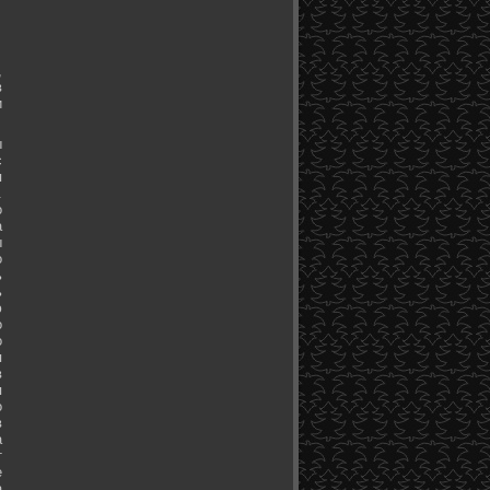
,
в
и
ы
с
я
.
о
а
ы
о
ь
ь
ю
о
о
я
в
я
о
в
а
т
е
а