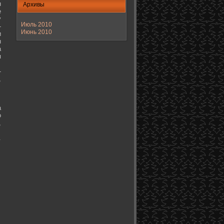
н
Архивы
е
у
Июль 2010
-
Июнь 2010
и
н
а
я
-
,
а
о
,
.