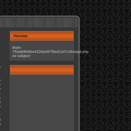
Реклама
Файл
7f5ddbf668be432bbaf47f6ed1d47c4b/sape.php
не найден!
е
в
ю
е
х
в
и
е
х
и
н