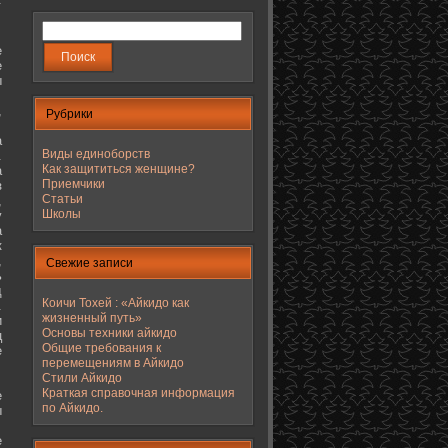
е
е
ы
,
Рубрики
а
Виды единоборств
.
Как защититься женщине?
а
Приемчики
з
Статьи
,
Школы
у
а
к
,
Свежие записи
ь
д
Коичи Тохей : «Айкидо как
.
жизненный путь»
и
Основы техники айкидо
ц
Общие требования к
е
перемещениям в Айкидо
Стили Айкидо
Краткая справочная информация
е
по Айкидо.
ы
е