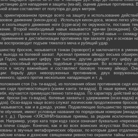
истанцию для нападения и защиты (ма-ай), оценив данные противника. 
ной атаки составляет от полутора до двух метров.
, ориентированном прежде всего на защиту и использование действи
азовое движение (кихон-доса) . Используя кихон-доса, можно легко уйт
и скользящего движения ноги (сури-аси) по окружности, поставив те
жение. Второй необходимый навык называется ири-ми (вхождение). О
падающего с шагом и толчком обороняющегося. Третий навык — сюмацу
применение в дестабилизации противника при захвате рук и основан н
е воспроизводит подъем тяжелого меча и рубящий удар.
инству бросков, называется тэнкан (проворот) и заключается в умени
я выхода на болевой захват. Арсенал приемов айкидо весьма обширен
да Годзо, называют цифру три тысячи, другие доводят эту цифру д
овек, способный проверить подобные утверждения. Во всяком случае
ятся к числу важнейших и составляют базовую технику айкидо. Он
ции: борьбу двух невооруженных противников, двух вооруженны
женного, одного против нескольких нападающих и т. д.
положения стоя (та- ти-вадза), из положения обоих противников сидя ил
ния сидя противостоящего (ханми ханта- ти-вадза). В наше время, когд
ебя, изучаются преимущественно тати-вадза. По характеру действий вс
и: броски (на- гэ-вадза), болевые захваты с удержанием (осаэ-вадза) и
адза). Осаэ-вадза чаще всего служат логическим продолжением бросков
 называется, как и в дзюдо, укэми. Подавляющее большинство приемо
пе обучения, имеют условные названия по порядковым номерам (иккадз
 и т. д.). Прочие <ХЯСМНЙ>базовые приемы, за редким исключением
я. Например, усиро ката тори кодэ гаэси означает буквально «перехва
 плечи сзади». Конечно, как и во всех воинских искусствах Востока
ованы в звучных метафорических образах, по которым даже отдаленн
айские кланы и дзэнские священники ревностно охраняли тайны кэмпо