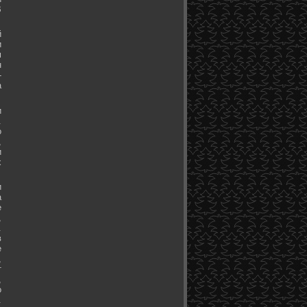
В
й
и
м
н
-
а
и
.
о
,
и
х
и
а
е
,
.
в
е
,
т
,
о
.