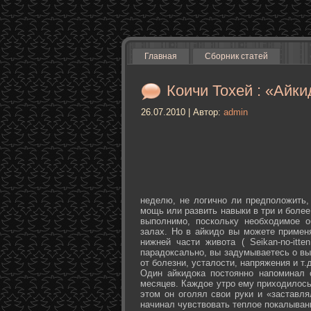
Главная
Сборник статей
Коичи Тохей : «Айки
26.07.2010 | Автор:
admin
неделю, не логично ли предположить,
мощь или развить навыки в три и более
выполнимо, поскольку необходимое о
залах. Но в айкидо вы можете примен
нижней части живота ( Seikan-­no-­it
парадоксально, вы задумываетесь о вы
от болезни, усталости, напряжения и т.д
Один айкидока постоянно напоминал 
месяцев. Каждое утро ему приходилось
этом он оголял свои руки и «заставля
начинал чувствовать теплое покалыван