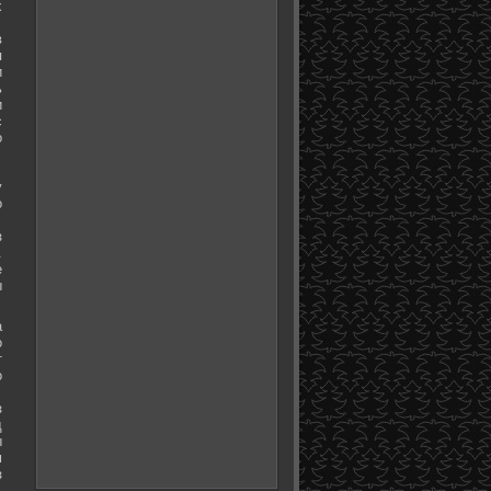
х
в
я
и
ь
и
с
о
у
о
з
.
е
ы
а
о
т
о
з
д
ы
м
з
.