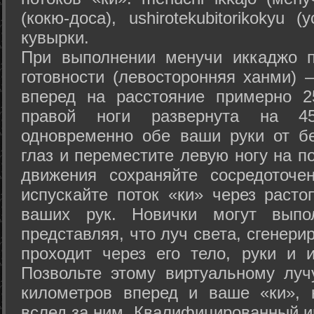
(кокю-доса), ushiro­tekubitori­kokyu 
кувырки.
При выполнении менучи иккаджо п
готовности (левосторонняя ханми) 
вперед на расстояние примерно 2
правой ноги развернута на 45
одновременно обе ваши руки от б
глаз и переместите левую ногу на п
движения сохраняйте сосредоточе
испускайте поток «ки» через раст
ваших рук. Новички могут выпол
представляя, что луч света, сгенери
проходит через его тело, руки и и
Позвольте этому виртуальному луч
километров вперед и ваше «ки», 
вслед за ним. Квалифицированный и