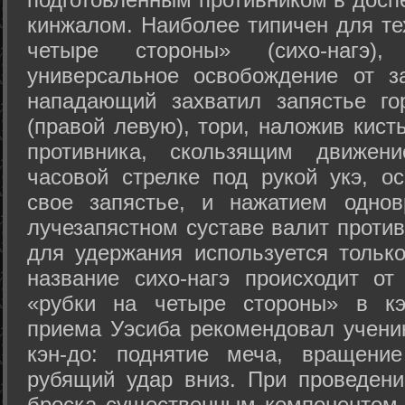
кинжалом. Наиболее типичен для те
четыре стороны» (сихо-нагэ)
универсальное освобождение от з
нападающий захватил запястье го
(правой левую), тори, наложив кист
противника, скользящим движени
часовой стрелке под рукой укэ, о
свое запястье, и нажатием одно
лучезапястном суставе валит против
для удержания используется только
название сихо-нагэ происходит от
«рубки на четыре стороны» в кэ
приема Уэсиба рекомендовал учен
кэн-до: поднятие меча, вращени
рубящий удар вниз. При проведен
броска существенным компонентом 