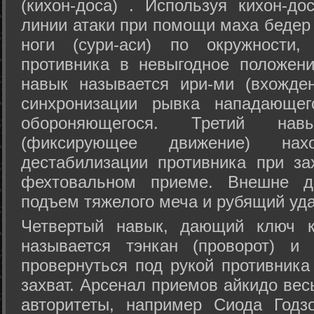
(кихон-доса) . Используя кихон-до
линии атаки при помощи маха бедер
ноги (сури-аси) по окружности
противника в невыгодное положен
навык называется ири-ми (вхожде
синхронизации рывка нападающе
обороняющегося. Третий на
(фиксирующее движение) на
дестабилизации противника при за
фехтовальном приеме. Внешне дв
подъем тяжелого меча и рубящий уда
Четвертый навык, дающий ключ к
называется тэнкан (проворот) и
провернуться под рукой противника
захват. Арсенал приемов айкидо ве
авторитеты, например Сиода Годз