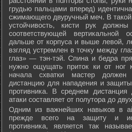
расстоянии в полторы стопы, руки 
грудью пальцами вперед) идентична
сжимающего двуручный меч. В такой
устойчивость, кисти рук должны
соответствующей вертикальной о
дальше от корпуса и выше левой, л
взгляд устремлен в точку между гла
глаз» — тэн-тэй. Спина и бедра пр
нужно ощущать приток ки от ног 
начала схватки мастер должен 
дистанцию для нападения и защиты 
противника. В среднем дистанция
атаки составляет от полутора до дву
Одним из важнейших навыков в ай
прежде всего на защиту и исп
противника, является так называ