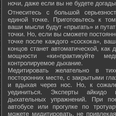
ночи, даже если вы не будете догады
Отнеситесь с большой серьезнос
единой точке. Приготовьтесь к том
ваши мысли будут «прыгать» и путат
точки. Но, если вы сможете постоян
точке после каждого «соскока», ваш
концов станет автоматической, как 
мощности «ки»практикуйте ме
контролируемое дыхание.
Медитировать желательно в тих
посторонних месте, с закрытыми гла
и вдыхая через нос. Но, к сожа
уединиться. Эксперты айкидо 
дыхательных упражнений. При по
автобусе или прогулке по тротуа
можете мидитировать, не привлека