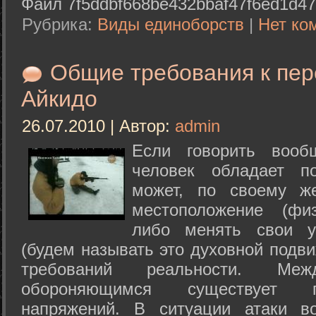
Файл 7f5ddbf668be432bbaf47f6ed1d47
Рубрика:
Виды единоборств
|
Нет ко
Общие требования к пе
Айкидо
26.07.2010 | Автор:
admin
Если говорить вооб
человек обладает п
может, по своему ж
местоположение (физ
либо менять свои у
(будем называть это духовной подв
требований реальности. М
обороняющимся существует п
напряжений. В ситуации атаки в