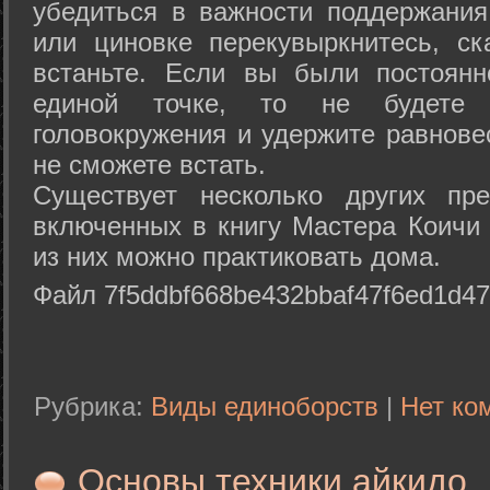
убедиться в важности поддержания
или циновке перекувыркнитесь, с
встаньте. Если вы были постоянн
единой точке, то не будете 
головокружения и удержите равнове
не сможете встать.
Существует несколько других пре
включенных в книгу Мастера Коичи 
из них можно практиковать дома.
Файл 7f5ddbf668be432bbaf47f6ed1d47
Рубрика:
Виды единоборств
|
Нет ко
Основы техники айкидо