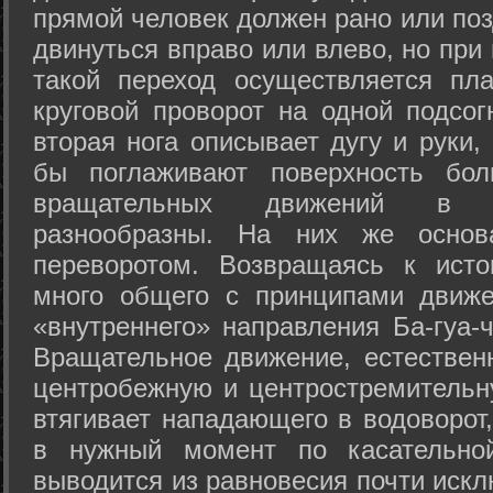
прямой человек должен рано или поз
двинуться вправо или влево, но пр
такой переход осуществляется пл
круговой проворот на одной подсог
вторая нога описывает дугу и руки,
бы поглаживают поверхность бол
вращательных движений в а
разнообразны. На них же осно
переворотом. Возвращаясь к ист
много общего с принципами движе
«внутреннего» направления Ба-гуа-
Вращательное движение, естественн
центробежную и центростремительн
втягивает нападающего в водоворот,
в нужный момент по касательной
выводится из равновесия почти иск