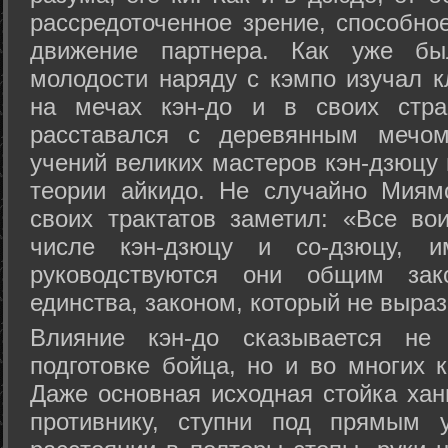
рассредоточенное зрение, способно
движение партнера. Как уже бы
молодости наряду с кэмпо изучал к
на мечах кэн-до и в своих стра
расставался с деревянным мечом 
учений великих мастеров кэн-дзюцу 
теории айкидо. Не случайно Миям
своих трактатов заметил: «Все вои
числе кэн-дзюцу и со-дзюцу, 
руководствуются они общим зак
единства, законом, который не выра
Влияние кэн-до сказывается не 
подготовке бойца, но и во многих 
Даже основная исходная стойка хан
противнику, ступни под прямым 