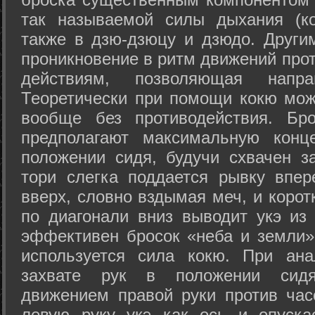
так называемой силы дыхания (ко
также в дзю-дзюцу и дзюдо. Други
проникновение в ритм движений прот
действиям, позволяющая напра
Теоретически при помощи кокю мож
вообще без противодействия. Бро
предполагают максимальную конц
положении сидя, будучи схвачен за
тори слегка поддается рывку впер
вверх, словно вздымая меч, и коро
по диагонали вниз выводит укэ из
эффективен бросок «неба и земли» (
используется сила кокю. При ан
захвате рук в положении сид
движением правой руки против час
левую руку укэ как ось и опуска