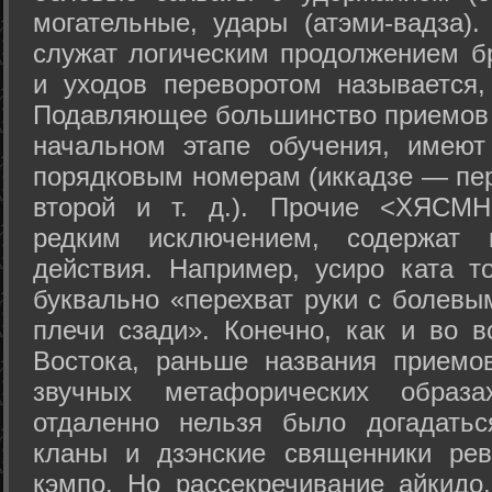
могательные, удары (атэми-вадза).
служат логическим продолжением бр
и уходов переворотом называется,
Подавляющее большинство приемов 
начальном этапе обучения, имеют
порядковым номерам (иккадзе — пер
второй и т. д.). Прочие <ХЯСМН
редким исключением, содержат 
действия. Например, усиро ката то
буквально «перехват руки с болевы
плечи сзади». Конечно, как и во в
Востока, раньше названия прием
звучных метафорических образ
отдаленно нельзя было догадатьс
кланы и дзэнские священники рев
кэмпо. Но рассекречивание айкидо,