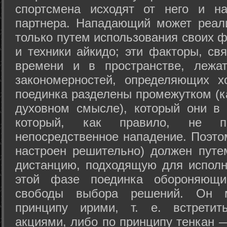
спортсмена исходят от него и на
партнера. Нападающий может реал
только путем использования своих 
и техники айкидо; эти факторы, св
времени и в пространстве, лежа
закономерностей, определяющих х
поединка разделены промежутком (ка
духовном смысле), который они в 
который, как правило, не по
непосредственное нападение. Поэто
настроен решительно) должен путе
дистанцию, подходящую для исполн
этой фазе поединка обороняющ
свободы выбора решений. Он м
принципу ирими, т. е. встретит
акциями, либо по принципу тенкан —