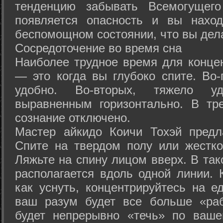
тенденцию забывать Всемогущего
появляется опасность и вы нахо
беспомощном состоянии, что вы дел
Сосредоточение во время сна
Наиболее трудное время для концен
— это когда вы глубоко спите. Во-
удобно. Во-вторых, тяжело у
выравненным горизонтально. В тр
сознание отключено.
Мастер айкидо Коичи Тохэй предл
Спите на твердом полу или жестко
Ляжьте на спину лицом вверх. В та
располагается вдоль одной линии. 
как уснуть, концентрируйтесь на е
ваш разум будет все больше «раб
будет непрерывно «течь» по ваше