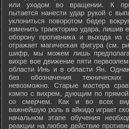
или уходом во вращении. К при
пытается нанести удар рукой с вып
уклониться поворотом бедер вокру
изменить траекторию удара, лишив е
оборону противника и выхода из 
отражает магическая фигура (см. ри
шифр, мы можем лишь предполагат
вихре вое движение пяти первоэлеме
области Инь и в области Ян. Одна
без обозначения технических
невозможно. Старые мастера срав
кэмпо с вихрем, дующим по прямой
со смерчем. Как и во всех вида
важнейшую роль в айкидо играет ско
начальном этапе обучения необхо
реакции на любое действие противн