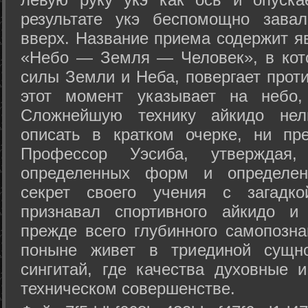
результате укэ беспомощно зава
вверх. Название приема содержит я
«Небо — Земля — Человек», в кото
силы Земли и Неба, повергает проти
этот момент указывает на небо,
Сложнейшую технику айкидо нел
описать в кратком очерке, ни пр
Профессор Уэсиба, утверждая
определенных форм и определенн
секрет своего учения с загадк
признавал спортивного айкидо и
прежде всего глубинного самопозна
поныне живет в триединой сущно
сингитай, где качества духовные 
техническом совершенстве.