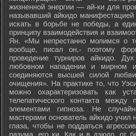
жизненной энергии — ай-ки для про
называвший айкидо манифестацией 
искать в борьбе не победы, а еди
принципу взаимодействия и взаимоо
Ян. «Мы непрестанно молимся о т
вообще, писал он,- поэтому фо
проведение турниров айкидо. Дух
любовном нападении и мирном ис
соединяются высшей силой любви
очищения». На практике то, что Уэ
можно охарактеризовать как уст
телепатического контакта между 
элементами гипноза. Не случай
мастерами основатель айкидо учил н
глаза, чтобы не поддаться агресси
разума, его ки. Как и в дзюдо, от 