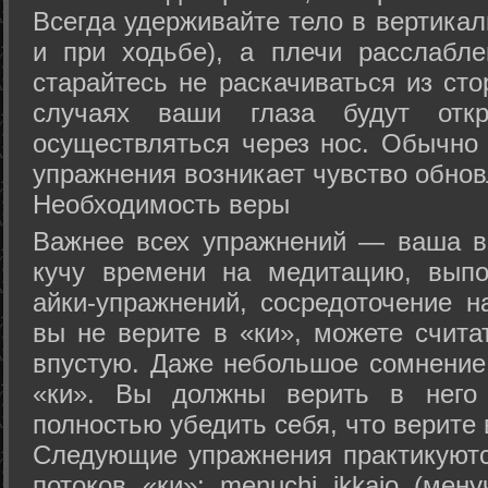
Всегда удерживайте тело в вертикал
и при ходьбе), а плечи расслабл
старайтесь не раскачиваться из сто
случаях ваши глаза будут отк
осуществляться через нос. Обычно 
упражнения возникает чувство обнов
Необходимость веры
Важнее всех упражнений — ваша в
кучу времени на медитацию, выпо
айки-упражнений, сосредоточение н
вы не верите в «ки», можете счита
впустую. Даже небольшое сомнение 
«ки». Вы должны верить в нег
полностью убедить себя, что верите 
Следующие упражнения практикуютс
потоков «ки»: menuchi ikkajo (мену