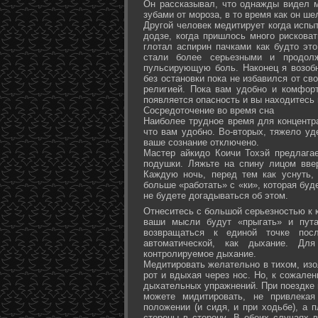
Он рассказывал, что однажды видел 
зубами от мороза, в то время как он ш
Другой человек медитирует когда испы
додзе, когда пришлось много рисковат
глотал аспирин пачками как будто эт
стали более серьезными и продол
пульсирующую боль. Наконец я возоб
без остановки пока не избавился от св
религией. Пока вам удобно и комфор
появляется опасность и вы находитесь
Сосредоточение во время сна
Наиболее трудное время для концентра
что вам удобно. Во-вторых, тяжело уд
ваше сознание отключено.
Мастер айкидо Коичи Тохэй предлага
подушки. Ляжьте на спину лицом вве
Каждую ночь, перед тем как уснуть,
больше «работать» с «ки», которая буд
не будете догадываться об этом.
Отнеситесь с большой серьезностью к к
ваши мысли будут «прыгать» и пута
возвращаться к единой точке посл
автоматической, как дыхание. Дл
контролируемое дыхание.
Медитировать желательно в тихом, изо
рот и вдыхая через нос. Но, к сожале
дыхательных упражнений. При поездке 
можете мидитировать, не привлека
положении (и сидя, и при ходьбе), а 
стороны в сторону. В обоих случаях 