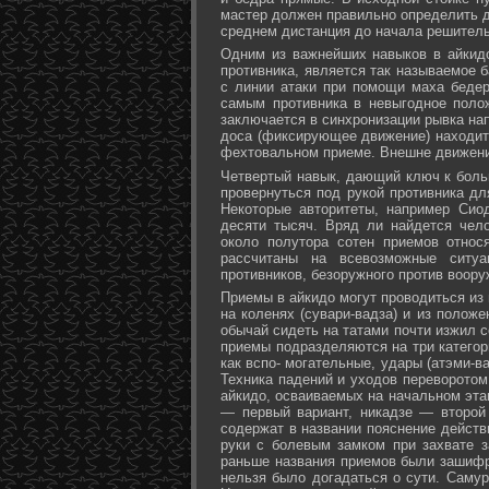
мастер должен правильно определить д
среднем дистанция до начала решитель
Одним из важнейших навыков в айкидо
противника, является так называемое б
с линии атаки при помощи маха бедер 
самым противника в невыгодное поло
заключается в синхронизации рывка на
доса (фиксирующее движение) находит 
фехтовальном приеме. Внешне движени
Четвертый навык, дающий ключ к больш
провернуться под рукой противника дл
Некоторые авторитеты, например Сио
десяти тысяч. Вряд ли найдется чел
около полутора сотен приемов относ
рассчитаны на всевозможные ситуа
противников, безоружного против воору
Приемы в айкидо могут проводиться из 
на коленях (сувари-вадза) и из положе
обычай сидеть на татами почти изжил с
приемы подразделяются на три категори
как вспо- могательные, удары (атэми-в
Техника падений и уходов переворотом
айкидо, осваиваемых на начальном эта
— первый вариант, никадзе — второй
содержат в названии пояснение действи
руки с болевым замком при захвате за
раньше названия приемов были зашифр
нельзя было догадаться о сути. Самур