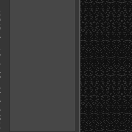
х
в
я
и
ь
и
с
о
у
о
з
.
е
ы
а
о
т
о
з
д
ы
м
з
.