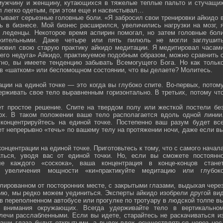
мужчину и женщину, кутающихся в тяжелые теплые пальто и стучащи
ел легко одетым, при этом еще и насвистывал…
тывает серьезные головные боли. «Я забросил свои тренировки айкидо 
ь в бизнесе. Мой бизнес расширился, увеличились нагрузки на мозг, 
о леденцы. Некоторое время аспирин помогал, но затем головные бол
жительными. Даже четыре или пять пилюль не могли заглушит
новил свою старую практику айкидо медитации. Я медитировал часам
оего недуга» Айкидо, практикуемое подобным образом, можно сравнить 
тно, вы имеете тенденцию забывать Всемогущего Бога. Но как тольк
 в «шатком» или беспомощном состоянии, что вы делаете? Молитесь.
ции на единой точке — это когда вы глубоко спите. Во-первых, потом
ерживать свое тело выравненным горизонтально. В третьих, потому чт
ет простое решение. Спите на твердом полу или жесткой постели бе
рх. В таком положении ваше тело располагается вдоль одной линии
 концентрируйтесь на единой точке. Постепенно ваш разум будет вс
ет непрерывно «течь» по вашему телу на протяжении ночи, даже если в
онцентрации на единой точке. Приготовьтесь к тому, что с самого начал
ться, уводя вас от единой точки. Но, если вы сможете постоянн
е каждого «соскока», ваша концентрация в конце-концов стане
я увеличения мощности «ки»практикуйте медитацию или глубок
лированном от посторонних месте, с закрытыми глазами, выдыхая чере
нию, мы редко можем уединиться. Эксперты айкидо изобрели другой ви
в переполненном автобусе или прогулке по тротуару в людской толпе в
я внимания окружающих. Всегда удерживайте тело в вертикально
плечи расслабленными. Если вы идете, старайтесь не раскачиваться и
ваши глаза будут открытыми, а выдох-вдох осуществляться через нос