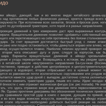
идо
ики айкидо, дающей, как и во многих видах китайского цюань-шу
о над противником любых физических данных, кроется прежде всего 
окружности. При исполнении всех захватов, блоков и бросков руки, ног
дуют по дугообразной траектории, хотя порой и в разных направлениях.
 проекция движений в трех измерениях даст ярко выраженные контур
пирали. Вращательное движение позволяет «добавить» собственный ве
ющего или перетягивающего на себя противника без боязни столкновени
удара. За счет вращения достигается быстрый уход с линии атаки
н рано или поздно остановиться, чтобы двинуться вправо или влево, н
еход осуществляется плавно. Наиболее типичен круговой проворот н
м вторая нога описывает дугу и руки, следуя за корпусом, как б
о шара. Варианты вращательных движений в айкидо чрезвычайн
дения и уходы переворотом. Возвращаясь к истокам, мы увидим здес
 в китайской школе «внутреннего» направления Ба-гуа-чжан (Восем
стественно, приводит в действие центробежную и центростремительну
адающего в водоворот, вторая отбрасывает его в нужный момент п
дится из равновесия почти исключительно скручиванием или уходом в
пытается нанести удар рукой с выпадом, достаточно слегка уклонитьс
 толчком изменить траекторию удара, лишив его силы. Идею «входа» 
й близости с ним отражает магическая фигура (см. рис monada). Не зна
ать, что здесь отражено вихре вое движение пяти первоэлементов п
ти Ян. Однако прочтение диаграммы без обозначения технических приемо
ера сравнивали простой удар в кэмпо с вихрем, дующим по прямой, 
и во всех видах воинских искусств, важнейшую роль в айкидо играе
ном этапе обучения необходимо добиться быстрой реакции на любо
мая нормальная скорость. Следующий этап — опережение для перехват