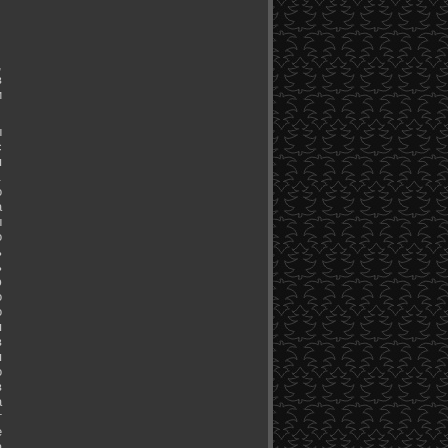
,
в
и
ы
с
я
.
о
а
ы
о
ь
ь
ю
о
о
я
в
я
о
в
а
т
е
а