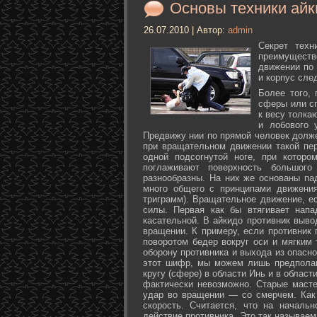
Основы техники айк
26.07.2010 | Автор:
admin
Секрет техн
преимуществ
движении по 
и корпус сле
Более того,
сферы или с
к весу толка
и лобового 
Предвижу нии по прямой человек долже
при вращательном движении такой пер
одной подсогнутой ноге, при которо
поглаживают поверхность большог
разнообразны. На них же основаны па
много общего с принципами движения
триграмм). Вращательное движение, е
силы. Первая как бы втягивает нап
касательной. В айкидо противник выво
вращении. К примеру, если противник 
поворотом бедер вокруг оси и мягким
оборону противника и выхода из опасно
этот шифр, мы можем лишь предполаг
кругу (сфере) в области Инь и в облас
фактически невозможно. Старые маст
удар во вращении — со смерчем. Как 
скорость. Считается, что на началь
действие противника. Это так называе