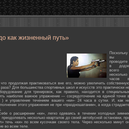
до как жизненный путь»
Поскольку
вы
проводите
в додз
всего
несколько
часов 
 что продолжая практиковаться вне его, можно увеличить собственну
 раза? Для большинства спортивных школ и искусств это практически н
борудование для тренировок, как правило, находится в специальны
ять наиболее важное упражнение — сосредоточение на единой точке 
ten ) и управление течением вашего «ки»- 24 часа в сутки. И, как н
полнении этого упражнения не при «праздношатании», а когда страдает
.
себе о расширении «ки», легко одеваясь в течении холодных зимни
 преодолевать несколько кварталов до своей автобусной остановки, пр
л» течь «ки» по всем кусочкам своего тела. Через несколько минут о
ие во всем теле.