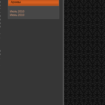
н
Архивы
е
у
Июль 2010
-
Июнь 2010
и
н
а
я
-
,
а
о
,
.