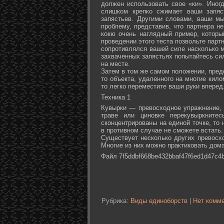
должен использовать свое «ки». Иногд
слишком крепко сжимает ваши запяс
запястьев. Другими словами, ваши м
проблему, представив, что партнера не
кокю очень наглядный пример, которы
проведении этого теста позвольте партн
сопротивлялся вашей силе насколько м
захваченных запястьях попытайтесь сил
на месте.
Затем в том же самом положении, предс
то объекта, удаленного на многие кил
то легко переместите ваши руки вперед
Техника 1
Кувырки — превосходное упражнение, 
траве или циновке перекувыркните
сконцентрированы на единой точке, то
в противном случае не сможете встать.
Существует несколько других превосх
Многие из них можно практиковать дома
Файл 7f5ddbf668be432bbaf47f6ed1d47c4b
Рубрика:
Виды единоборств
|
Нет комме