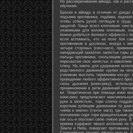
Но рассекречивание айкидо, как и рас
обучения.
Броски в айкидо в отличие от дзюдо 
подъема противника, подбива, подхват
чтобы отбить рукой летящую в грудь 
защитой. Чаще всего ключевым «инстр
уязвимыми для излома плечевым, лок
можно добиться болевого эффекта с п
если вспомнить, что на поле боя са
противником в доспехах, иногда с м
четыре стороны» (сихо-нагэ), примен
нападающий захватил запястье горы ра
пальцы противника, скользящим движе
перехватом свое запястье, и нажатием
спину. На земле для удержания исполь
родственного движения «рубки на чет
ученикам мыслить терминами кэн-до: 
проведении любого эффективного брос
силы дыхания (кокю-реку), исполь
проникновение в ритм движений против
ки. Теоретически при помощи кокю мо
кокю-реку предполагают максимальну
руки в запястьях, тори слегка подда
коротким рубящим движением по диаг
«неба и земли» (тэнти- нагэ), где так
положении сидя тори вращательным дви
как ось и опускает свою левую руку. В
приема содержит явную аллюзию на т
Земли и Неба, повергает противника (
Сложнейшую технику айкидо нельзя, к 