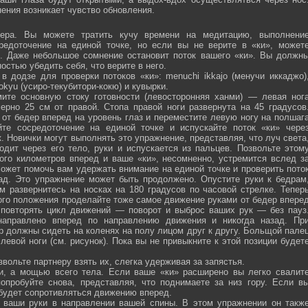
ения возникает чувство обновления.
ра. Вы можете тратить кучу времени на медитацию, выполнени
средоточение на единой точке, но если вы не верите в «ки», может
ю. Даже небольшое сомнение остановит поток вашего «ки». Вы должн
остью убедить себя, что верите в него.
 додзе для проверки потоков «ки»: menuchi ikkajo (менучи иккаджо)
­kokyu (усиро-текубитори-кокю) и кувырки.
ите основную стоку готовности (левосторонняя ханми) — левая ног
ерно 25 см от правой. Стопа правой ноги развернута на 45 градусов
от бедер вперед на уровень глаз и переместите левую ногу на полшаг
те сосредоточение на единой точке и испускайте поток «ки» чере
 Новички могут выполнять это упражнение, представляя, что луч света
одит через его тело, руки и испускается из пальцев. Позвольте этом
ого километров вперед и ваше «ки», несомненно, устремится вслед з
ожет помочь вам удержать внимание на единой точке и проверить пото
ад. Это упражнение может быть продолжено. Опустите руки к бедрам
м развернитесь на носках на 180 градусов по часовой стрелке. Тепер
того положения проделайте тоже самое движение руками от бедер впере
 повторять цикл движений — поворот и выброс ваших рук — без пауз
направлено вперед по направлению движения и никогда назад. Пр
р должны сидеть на коленях на полу лицом друг к другу. Больщой пале
евой ноги (см. рисунок). Пока вы не привыкните к этой позиции будет
вольте партнеру взять их, слегка удерживая за запястья.
ми, а мощью всего тела. Если ваше «ки» расширено вы легко свалит
опробуйте снова, представляя, что поднимаете за низ гору. Если в
 будет сопротивляться движению вперед.
а ваши руки в направлении вашей спины. В этом упражнении он такж