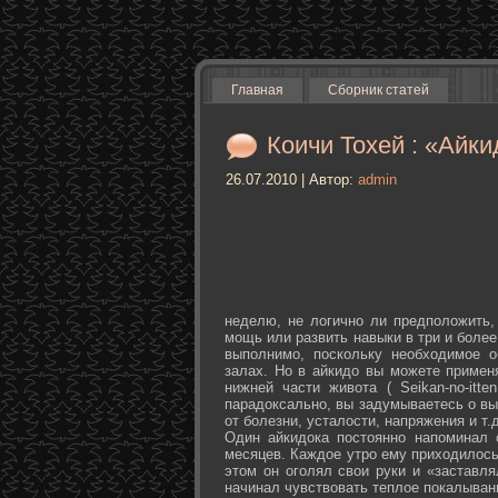
Главная
Сборник статей
Коичи Тохей : «Айки
26.07.2010 | Автор:
admin
неделю, не логично ли предположить,
мощь или развить навыки в три и более
выполнимо, поскольку необходимое о
залах. Но в айкидо вы можете примен
нижней части живота ( Seikan-­no-­it
парадоксально, вы задумываетесь о вы
от болезни, усталости, напряжения и т.д
Один айкидока постоянно напоминал 
месяцев. Каждое утро ему приходилось
этом он оголял свои руки и «заставля
начинал чувствовать теплое покалыван