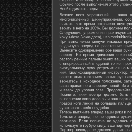
Обычно после выполнения этого упражн
Необходимость веры
Важнее всех упражнений — ваша ве
многочисленных айки-упражнений, со
считать, что время потрачено впусту
верить в него на 100%. Вы должны полн
Следующие упражнения практикуются в
kokyu-dosa (кокю-доса), ushiro­tekubitori
При выполнении менучи иккаджо прим
выдвинута вперед на расстояние прим
Вынесите одновременно обе ваши руки 
вперед. Во время движения сохраняй
растопыренные пальцы обеих ваших рук.
сгенерированный в единой точке, прох
виртуальному лучу устремиться на мн
ним. Квалифицированный инструктор, м
вашего «ки» толканием ваших рук наз
вернитесь в исходное положение, зате
ваша правая нога впереди левой. Из э
и вверх до уровня глаз. Продолжайте
Помните, «ки» всегда должно быть 
выполнении кокю-доса вы и ваш партне
правой ноги лежит на большом пальце л
чувствовать себя неудобно.
Теперь вытяните вперед ваши руки и поз
Толкните вперед, но не одними рука
партнера. Если попытка не удалась п
используете грубую силу, ваш партнер
Партнер никогда не должен давить н