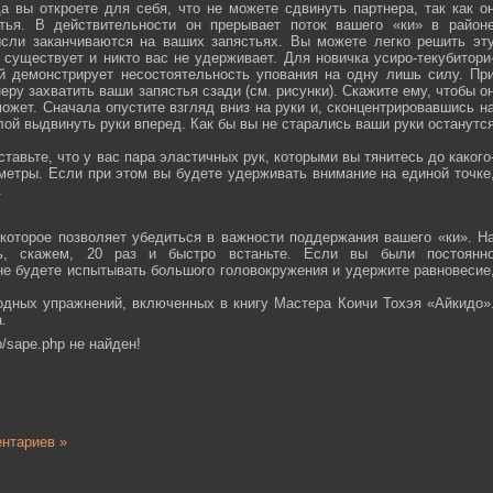
а вы откроете для себя, что не можете сдвинуть партнера, так как о
тья. В действительности он прерывает поток вашего «ки» в район
ысли заканчиваются на ваших запястьях. Вы можете легко решить эт
 существует и никто вас не удерживает. Для новичка усиро-текубитори
й демонстрирует несостоятельность упования на одну лишь силу. Пр
еру захватить ваши запястья сзади (см. рисунки). Скажите ему, чтобы о
ожет. Сначала опустите взгляд вниз на руки и, сконцентрировавшись н
ой выдвинуть руки вперед. Как бы вы не старались ваши руки останутс
тавьте, что у вас пара эластичных рук, которыми вы тянитесь до какого
ометры. Если при этом вы будете удерживать внимание на единой точке
.
которое позволяет убедиться в важности поддержания вашего «ки». Н
сь, скажем, 20 раз и быстро встаньте. Если вы были постоянн
 не будете испытывать большого головокружения и удержите равновесие
одных упражнений, включенных в книгу Мастера Коичи Тохэя «Айкидо»
.
/sape.php не найден!
нтариев »