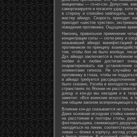
инициативы — го-но-сэн. Допустим, ва
самортизируете и погасите удар, хотя 
в сторону и спокойно наблюдать, как
мастер айкидо. Скорость приходит ка
приходит «шестое чувство», экстремал
поведения противника. Ощущение време
Наконец, правильное применение четы
концентрации силы — сютю-реку и соср
называвший айкидо манифестацией в
противником по принципу взаимодейст
том, чтобы боя не было вообще, писа
Дух айкидо заключается в любовном н
любви и в любви достигают очище
охарактеризовать как установление 
элементами гипноза. Не случайно в
противнику в глаза, чтобы не поддаться
в айкидо требуется рассредоточенное 
было сказано, Уэсиба в молодости нар
странствиях по Японии не расставался 
дзюцу и кэн-до мы находим и в теор
заметил: «Все воинские искусства, в 
они общим законом всепроницающего ед
Влияние кэн-до сказывается не только 
Даже основная исходная стойка ханми-г
на расстоянии в полторы стопы, руки
фехтовальщика, сжимающего двуручный 
находиться на линии, соответствующей
левая — ближе к корпусу, взгляд устре
и бедра прямые. В исходной стойке н