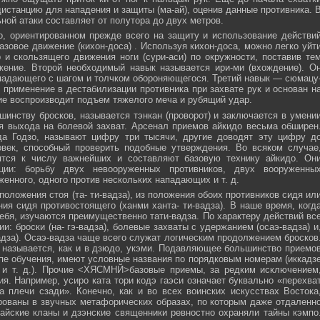
истанцию для нападения и защиты (ма-ай), оценив данные противника. 
ной атаки составляет от полутора до двух метров.
, ориентированном прежде всего на защиту и использование действи
азовое движение (кихон-доса) . Используя кихон-доса, можно легко уйт
и скользящего движения ноги (сури-аси) по окружности, поставив те
жение. Второй необходимый навык называется ири-ми (вхождение). О
падающего с шагом и толчком обороняющегося. Третий навык — сюмацу
применение в дестабилизации противника при захвате рук и основан н
е воспроизводит подъем тяжелого меча и рубящий удар.
инству бросков, называется тэнкан (проворот) и заключается в умени
я выхода на болевой захват. Арсенал приемов айкидо весьма обширен
да Годзо, называют цифру три тысячи, другие доводят эту цифру д
овек, способный проверить подобные утверждения. Во всяком случае
ятся к числу важнейших и составляют базовую технику айкидо. Он
ции: борьбу двух невооруженных противников, двух вооруженны
женного, одного против нескольких нападающих и т. д.
положения стоя (та- ти-вадза), из положения обоих противников сидя ил
ния сидя противостоящего (ханми ханта- ти-вадза). В наше время, когд
ебя, изучаются преимущественно тати-вадза. По характеру действий вс
и: броски (на- гэ-вадза), болевые захваты с удержанием (осаэ-вадза) и
адза). Осаэ-вадза чаще всего служат логическим продолжением бросков
 называется, как и в дзюдо, укэми. Подавляющее большинство приемо
пе обучения, имеют условные названия по порядковым номерам (иккадз
 и т. д.). Прочие <ХЯСМНЙ>базовые приемы, за редким исключением
я. Например, усиро ката тори кодэ гаэси означает буквально «перехва
 плечи сзади». Конечно, как и во всех воинских искусствах Востока
ованы в звучных метафорических образах, по которым даже отдаленн
айские кланы и дзэнские священники ревностно охраняли тайны кэмпо