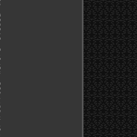
В
й
и
м
н
-
а
и
.
о
,
и
х
и
а
е
,
.
в
е
,
т
,
о
.