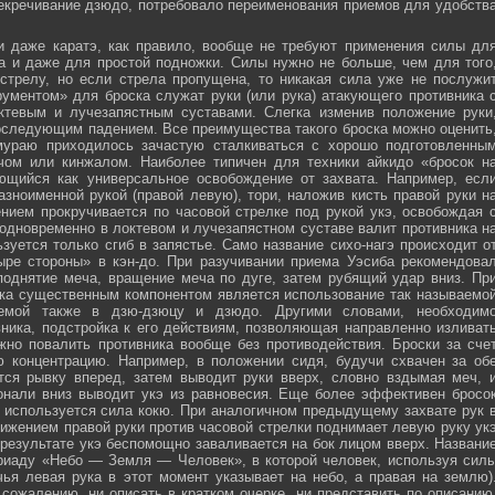
секречивание дзюдо, потребовало переименования приемов для удобств
и даже каратэ, как правило, вообще не требуют применения силы дл
а и даже для простой подножки. Силы нужно не больше, чем для того
стрелу, но если стрела пропущена, то никакая сила уже не послужи
ументом» для броска служат руки (или рука) атакующего противника 
тевым и лучезапястным суставами. Слегка изменив положение руки
оследующим падением. Все преимущества такого броска можно оценить
мураю приходилось зачастую сталкиваться с хорошо подготовленны
ечом или кинжалом. Наиболее типичен для техники айкидо «бросок н
яющийся как универсальное освобождение от захвата. Например, есл
зноименной рукой (правой левую), тори, наложив кисть правой руки н
нием прокручивается по часовой стрелке под рукой укэ, освобождая 
 одновременно в локтевом и лучезапястном суставе валит противника н
зуется только сгиб в запястье. Само название сихо-нагэ происходит о
ыре стороны» в кэн-до. При разучивании приема Уэсиба рекомендова
поднятие меча, вращение меча по дуге, затем рубящий удар вниз. Пр
ка существенным компонентом является использование так называемо
зуемой также в дзю-дзюцу и дзюдо. Другими словами, необходим
ника, подстройка к его действиям, позволяющая направленно изливат
жно повалить противника вообще без противодействия. Броски за сче
ю концентрацию. Например, в положении сидя, будучи схвачен за об
ется рывку вперед, затем выводит руки вверх, словно вздымая меч, 
онали вниз выводит укэ из равновесия. Еще более эффективен бросо
же используется сила кокю. При аналогичном предыдущему захвате рук 
жением правой руки против часовой стрелки поднимает левую руку ук
 результате укэ беспомощно заваливается на бок лицом вверх. Названи
риаду «Небо — Земля — Человек», в которой человек, используя сил
чья левая рука в этот момент указывает на небо, а правая на землю)
сожалению, ни описать в кратком очерке, ни представить по описанию