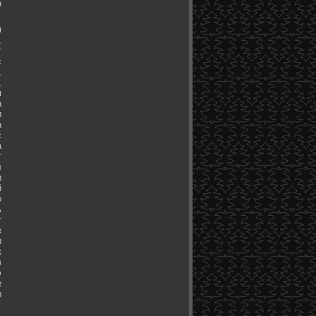
а
я
,
т
с
,
,
м
а
и
а
с
а
т
л
и
й
о
ь
т
е
и
к
в
э
е
ы
.
.