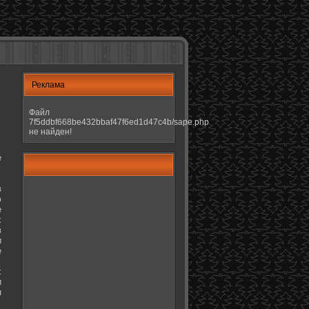
Реклама
Файл
7f5ddbf668be432bbaf47f6ed1d47c4b/sape.php
не найден!
е
в
ю
е
х
в
и
е
х
и
н