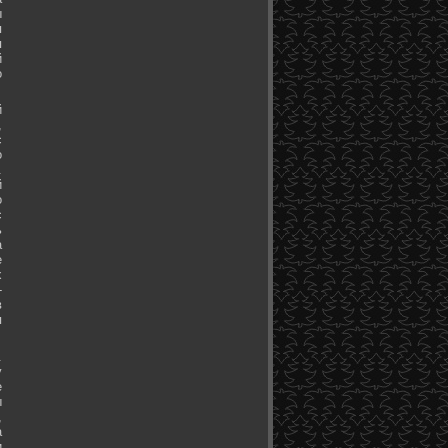
ы
я
я
й
о
й
,
с
о
.
й
о
с
ь
а
е
х
-
в
я
.
у
е
ы
,
а
и