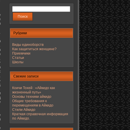
е
е
ы
,
Рубрики
а
Виды единоборств
.
Как защититься женщине?
а
Приемчики
з
Статьи
,
Школы
у
а
к
,
Свежие записи
ь
д
Коичи Тохей : «Айкидо как
.
жизненный путь»
и
Основы техники айкидо
ц
Общие требования к
е
перемещениям в Айкидо
Стили Айкидо
Краткая справочная информация
е
по Айкидо.
ы
е