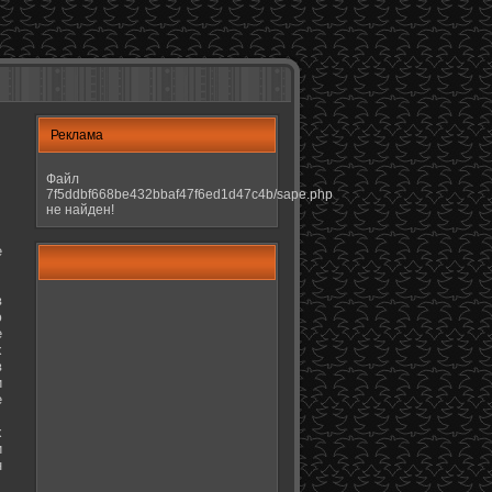
Реклама
Файл
7f5ddbf668be432bbaf47f6ed1d47c4b/sape.php
не найден!
е
в
ю
е
х
в
и
е
х
и
н