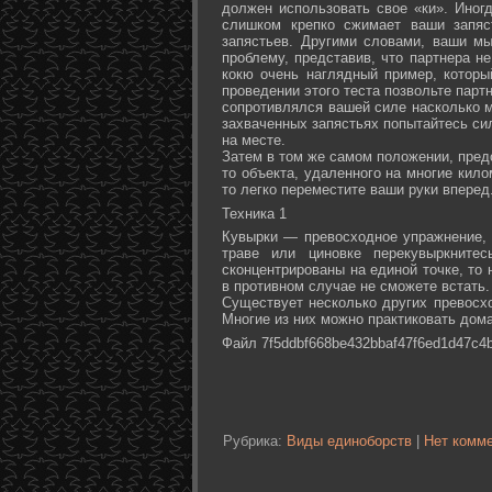
должен использовать свое «ки». Иногд
слишком крепко сжимает ваши запяс
запястьев. Другими словами, ваши м
проблему, представив, что партнера не
кокю очень наглядный пример, которы
проведении этого теста позвольте партн
сопротивлялся вашей силе насколько м
захваченных запястьях попытайтесь сил
на месте.
Затем в том же самом положении, предс
то объекта, удаленного на многие кил
то легко переместите ваши руки вперед
Техника 1
Кувырки — превосходное упражнение, 
траве или циновке перекувыркните
сконцентрированы на единой точке, то
в противном случае не сможете встать.
Существует несколько других превосх
Многие из них можно практиковать дома
Файл 7f5ddbf668be432bbaf47f6ed1d47c4b
Рубрика:
Виды единоборств
|
Нет комме