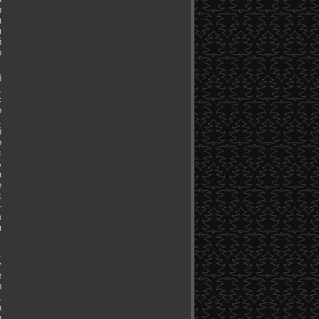
ы
я
я
й
о
й
,
с
о
.
й
о
с
ь
а
е
х
-
в
я
.
у
е
ы
,
а
и