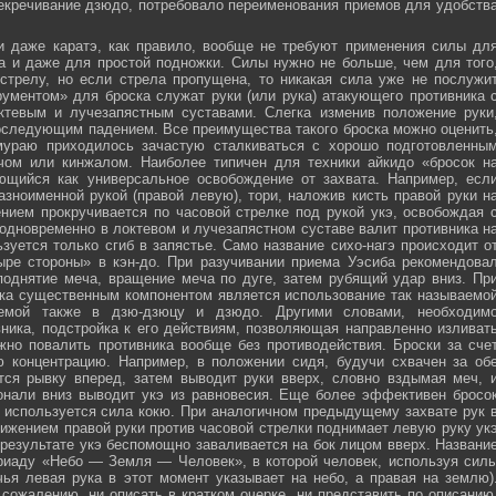
секречивание дзюдо, потребовало переименования приемов для удобств
и даже каратэ, как правило, вообще не требуют применения силы дл
а и даже для простой подножки. Силы нужно не больше, чем для того
стрелу, но если стрела пропущена, то никакая сила уже не послужи
ументом» для броска служат руки (или рука) атакующего противника 
тевым и лучезапястным суставами. Слегка изменив положение руки
оследующим падением. Все преимущества такого броска можно оценить
мураю приходилось зачастую сталкиваться с хорошо подготовленны
ечом или кинжалом. Наиболее типичен для техники айкидо «бросок н
яющийся как универсальное освобождение от захвата. Например, есл
зноименной рукой (правой левую), тори, наложив кисть правой руки н
нием прокручивается по часовой стрелке под рукой укэ, освобождая 
 одновременно в локтевом и лучезапястном суставе валит противника н
зуется только сгиб в запястье. Само название сихо-нагэ происходит о
ыре стороны» в кэн-до. При разучивании приема Уэсиба рекомендова
поднятие меча, вращение меча по дуге, затем рубящий удар вниз. Пр
ка существенным компонентом является использование так называемо
зуемой также в дзю-дзюцу и дзюдо. Другими словами, необходим
ника, подстройка к его действиям, позволяющая направленно изливат
жно повалить противника вообще без противодействия. Броски за сче
ю концентрацию. Например, в положении сидя, будучи схвачен за об
ется рывку вперед, затем выводит руки вверх, словно вздымая меч, 
онали вниз выводит укэ из равновесия. Еще более эффективен бросо
же используется сила кокю. При аналогичном предыдущему захвате рук 
жением правой руки против часовой стрелки поднимает левую руку ук
 результате укэ беспомощно заваливается на бок лицом вверх. Названи
риаду «Небо — Земля — Человек», в которой человек, используя сил
чья левая рука в этот момент указывает на небо, а правая на землю)
сожалению, ни описать в кратком очерке, ни представить по описанию