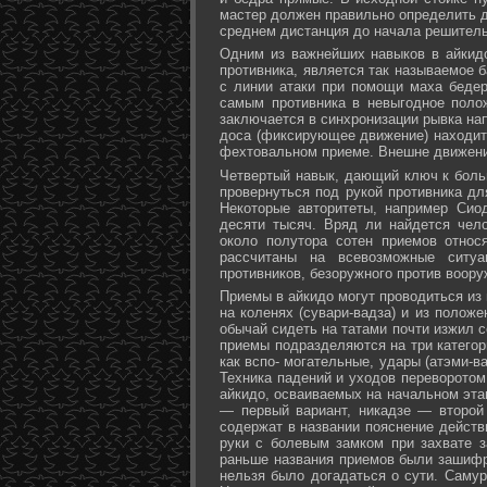
мастер должен правильно определить д
среднем дистанция до начала решитель
Одним из важнейших навыков в айкидо
противника, является так называемое б
с линии атаки при помощи маха бедер 
самым противника в невыгодное поло
заключается в синхронизации рывка на
доса (фиксирующее движение) находит 
фехтовальном приеме. Внешне движени
Четвертый навык, дающий ключ к больш
провернуться под рукой противника дл
Некоторые авторитеты, например Сио
десяти тысяч. Вряд ли найдется чел
около полутора сотен приемов относ
рассчитаны на всевозможные ситуа
противников, безоружного против воору
Приемы в айкидо могут проводиться из 
на коленях (сувари-вадза) и из положе
обычай сидеть на татами почти изжил с
приемы подразделяются на три категори
как вспо- могательные, удары (атэми-в
Техника падений и уходов переворотом
айкидо, осваиваемых на начальном эта
— первый вариант, никадзе — второй
содержат в названии пояснение действи
руки с болевым замком при захвате за
раньше названия приемов были зашифр
нельзя было догадаться о сути. Самур