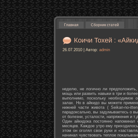
Главная
Сборник статей
Коичи Тохей : «Айки
26.07.2010 | Автор:
admin
неделю, не логично ли предположить,
мощь или развить навыки в три и более
выполнимо, поскольку необходимое о
залах. Но в айкидо вы можете примен
нижней части живота ( Seikan-­no-­it
парадоксально, вы задумываетесь о вы
от болезни, усталости, напряжения и т.д
Один айкидока постоянно напоминал 
месяцев. Каждое утро ему приходилось
этом он оголял свои руки и «заставля
начинал чувствовать теплое покалыван