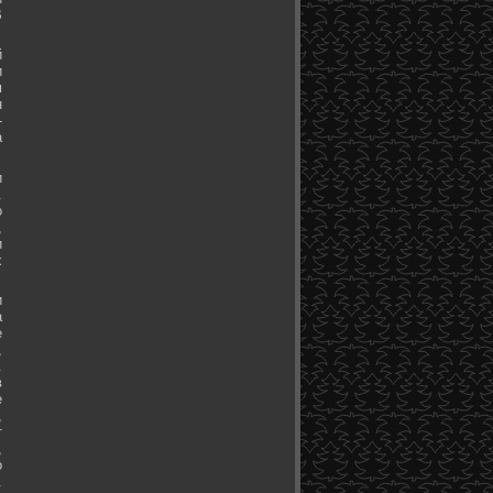
В
й
и
м
н
-
а
и
.
о
,
и
х
и
а
е
,
.
в
е
,
т
,
о
.