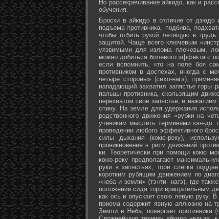
Но рассекречивание айкидо, как и рас
обучения.
Броски в айкидо в отличие от дзюдо 
подъема противника, подбива, подхват
чтобы отбить рукой летящую в грудь 
защитой. Чаще всего ключевым «инстр
уязвимыми для излома плечевым, лок
можно добиться болевого эффекта с п
если вспомнить, что на поле боя са
противником в доспехах, иногда с м
четыре стороны» (сихо-нагэ), примен
нападающий захватил запястье горы ра
пальцы противника, скользящим движе
перехватом свое запястье, и нажатием
спину. На земле для удержания исполь
родственного движения «рубки на чет
ученикам мыслить терминами кэн-до: 
проведении любого эффективного брос
силы дыхания (кокю-реку), исполь
проникновение в ритм движений против
ки. Теоретически при помощи кокю мо
кокю-реку предполагают максимальну
руки в запястьях, тори слегка подда
коротким рубящим движением по диаг
«неба и земли» (тэнти- нагэ), где так
положении сидя тори вращательным дви
как ось и опускает свою левую руку. В
приема содержит явную аллюзию на т
Земли и Неба, повергает противника (
Сложнейшую технику айкидо нельзя, к 