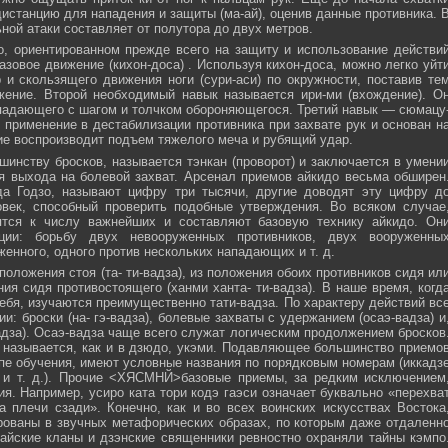
истанцию для нападения и защиты (ма-ай), оценив данные противника. 
ной атаки составляет от полутора до двух метров.
, ориентированном прежде всего на защиту и использование действи
азовое движение (кихон-доса) . Используя кихон-доса, можно легко уйт
и скользящего движения ноги (сури-аси) по окружности, поставив те
жение. Второй необходимый навык называется ири-ми (вхождение). О
падающего с шагом и толчком обороняющегося. Третий навык — сюмацу
применение в дестабилизации противника при захвате рук и основан н
е воспроизводит подъем тяжелого меча и рубящий удар.
инству бросков, называется тэнкан (проворот) и заключается в умени
я выхода на болевой захват. Арсенал приемов айкидо весьма обширен
да Годзо, называют цифру три тысячи, другие доводят эту цифру д
овек, способный проверить подобные утверждения. Во всяком случае
ятся к числу важнейших и составляют базовую технику айкидо. Он
ции: борьбу двух невооруженных противников, двух вооруженны
женного, одного против нескольких нападающих и т. д.
положения стоя (та- ти-вадза), из положения обоих противников сидя ил
ния сидя противостоящего (ханми ханта- ти-вадза). В наше время, когд
ебя, изучаются преимущественно тати-вадза. По характеру действий вс
и: броски (на- гэ-вадза), болевые захваты с удержанием (осаэ-вадза) и
адза). Осаэ-вадза чаще всего служат логическим продолжением бросков
 называется, как и в дзюдо, укэми. Подавляющее большинство приемо
пе обучения, имеют условные названия по порядковым номерам (иккадз
 и т. д.). Прочие <ХЯСМНЙ>базовые приемы, за редким исключением
я. Например, усиро ката тори кодэ гаэси означает буквально «перехва
 плечи сзади». Конечно, как и во всех воинских искусствах Востока
ованы в звучных метафорических образах, по которым даже отдаленн
айские кланы и дзэнские священники ревностно охраняли тайны кэмпо