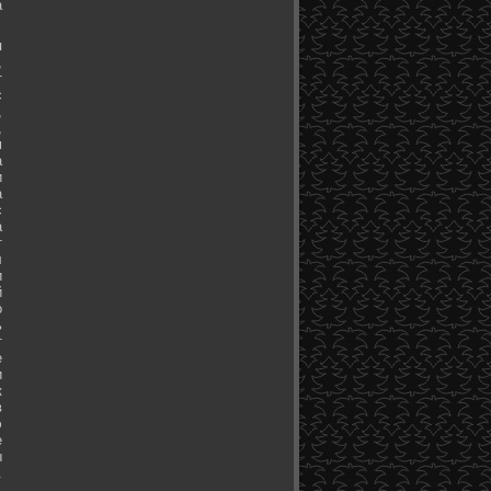
а
я
,
т
с
,
,
м
а
и
а
с
а
т
л
и
й
о
ь
т
е
и
к
в
э
е
ы
.
.