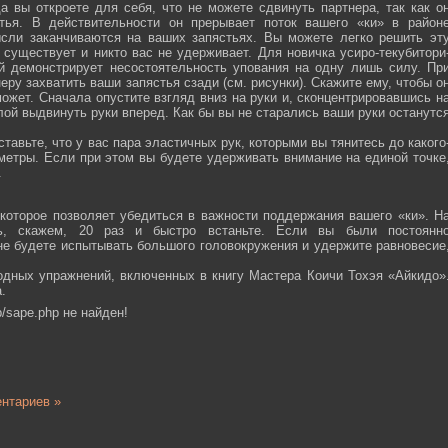
а вы откроете для себя, что не можете сдвинуть партнера, так как о
тья. В действительности он прерывает поток вашего «ки» в район
ысли заканчиваются на ваших запястьях. Вы можете легко решить эт
 существует и никто вас не удерживает. Для новичка усиро-текубитори
й демонстрирует несостоятельность упования на одну лишь силу. Пр
еру захватить ваши запястья сзади (см. рисунки). Скажите ему, чтобы о
ожет. Сначала опустите взгляд вниз на руки и, сконцентрировавшись н
ой выдвинуть руки вперед. Как бы вы не старались ваши руки останутс
тавьте, что у вас пара эластичных рук, которыми вы тянитесь до какого
ометры. Если при этом вы будете удерживать внимание на единой точке
.
которое позволяет убедиться в важности поддержания вашего «ки». Н
сь, скажем, 20 раз и быстро встаньте. Если вы были постоянн
 не будете испытывать большого головокружения и удержите равновесие
одных упражнений, включенных в книгу Мастера Коичи Тохэя «Айкидо»
.
/sape.php не найден!
нтариев »