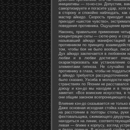
инициативы — го-но-сэн. Допустим, ва
самортизируете и погасите удар, хотя 
в сторону и спокойно наблюдать, как
мастер айкидо. Скорость приходит ка
приходит «шестое чувство», экстремал
поведения противника. Ощущение време
Наконец, правильное применение четы
концентрации силы — сютю-реку и соср
называвший айкидо манифестацией в
противником по принципу взаимодейст
том, чтобы боя не было вообще, писа
Дух айкидо заключается в любовном н
любви и в любви достигают очище
охарактеризовать как установление 
элементами гипноза. Не случайно в
противнику в глаза, чтобы не поддаться
в айкидо требуется рассредоточенное 
было сказано, Уэсиба в молодости нар
странствиях по Японии не расставался 
дзюцу и кэн-до мы находим и в теор
заметил: «Все воинские искусства, в 
они общим законом всепроницающего ед
Влияние кэн-до сказывается не только 
Даже основная исходная стойка ханми-г
на расстоянии в полторы стопы, руки
фехтовальщика, сжимающего двуручный 
находиться на линии, соответствующей
левая — ближе к корпусу, взгляд устре
и бедра прямые. В исходной стойке н