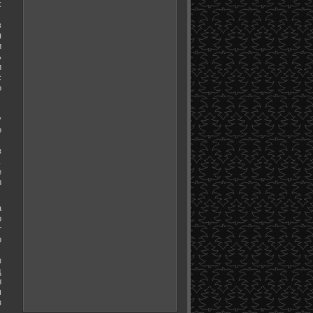
х
в
я
и
ь
и
с
о
у
о
з
.
е
ы
а
о
т
о
з
д
ы
м
з
.