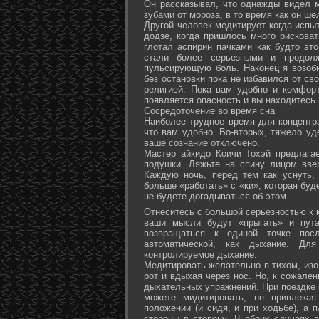
Он рассказывал, что однажды видел 
зубами от мороза, в то время как он ш
Другой человек медитирует когда испы
додзе, когда пришлось много рисковат
глотал аспирин пачками как будто эт
стали более серьезными и продол
пульсирующую боль. Наконец я возоб
без остановки пока не избавился от св
религией. Пока вам удобно и комфор
появляется опасность и вы находитесь
Сосредоточение во время сна
Наиболее трудное время для концентра
что вам удобно. Во-вторых, тяжело уд
ваше сознание отключено.
Мастер айкидо Коичи Тохэй предлага
подушки. Ляжьте на спину лицом вве
Каждую ночь, перед тем как уснуть,
больше «работать» с «ки», которая буд
не будете догадываться об этом.
Отнеситесь с большой серьезностью к к
ваши мысли будут «прыгать» и пута
возвращаться к единой точке посл
автоматической, как дыхание. Дл
контролируемое дыхание.
Медитировать желательно в тихом, изо
рот и вдыхая через нос. Но, к сожале
дыхательных упражнений. При поездке 
можете мидитировать, не привлека
положении (и сидя, и при ходьбе), а 
стороны в сторону. В обоих случаях 