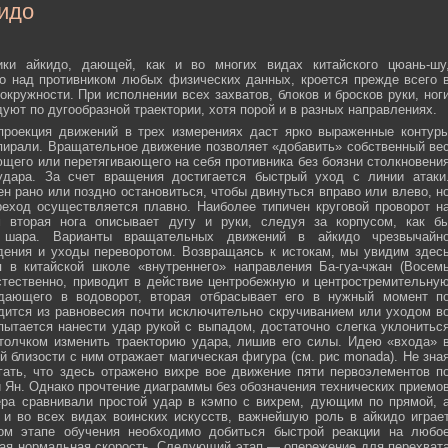
идо
ики айкидо, дающей, как и во многих видах китайского цюань-шу
о над противником любых физических данных, кроется прежде всего 
окружности. При исполнении всех захватов, блоков и бросков руки, ног
дуют по дугообразной траектории, хотя порой и в разных направлениях.
 проекция движений в трех измерениях даст ярко выраженные контур
пирали. Вращательное движение позволяет «добавить» собственный ве
ющего или перетягивающего на себя противника без боязни столкновени
удара. За счет вращения достигается быстрый уход с линии атаки
н рано или поздно остановиться, чтобы двинуться вправо или влево, н
еход осуществляется плавно. Наиболее типичен круговой проворот н
м вторая нога описывает дугу и руки, следуя за корпусом, как б
о шара. Варианты вращательных движений в айкидо чрезвычайн
дения и уходы переворотом. Возвращаясь к истокам, мы увидим здес
 в китайской школе «внутреннего» направления Ба-гуа-чжан (Восем
стественно, приводит в действие центробежную и центростремительну
адающего в водоворот, вторая отбрасывает его в нужный момент п
дится из равновесия почти исключительно скручиванием или уходом в
пытается нанести удар рукой с выпадом, достаточно слегка уклонитьс
 толчком изменить траекторию удара, лишив его силы. Идею «входа» 
й близости с ним отражает магическая фигура (см. рис monada). Не зна
ать, что здесь отражено вихре вое движение пяти первоэлементов п
ти Ян. Однако прочтение диаграммы без обозначения технических приемо
ера сравнивали простой удар в кэмпо с вихрем, дующим по прямой, 
и во всех видах воинских искусств, важнейшую роль в айкидо играе
ном этапе обучения необходимо добиться быстрой реакции на любо
мая нормальная скорость. Следующий этап — опережение для перехват