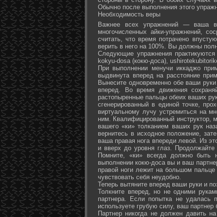
Обычно после выполнения этого упражн
Необходимость веры
Важнее всех упражнений — ваша ве
многочисленных айки-упражнений, со
считать, что время потрачено впусту
верить в него на 100%. Вы должны полн
Следующие упражнения практикуются в
kokyu-dosa (кокю-доса), ushiro­tekubitori
При выполнении менучи иккаджо прим
выдвинута вперед на расстояние прим
Вынесите одновременно обе ваши руки 
вперед. Во время движения сохраняй
растопыренные пальцы обеих ваших рук.
сгенерированный в единой точке, прох
виртуальному лучу устремиться на мн
ним. Квалифицированный инструктор, м
вашего «ки» толканием ваших рук наз
вернитесь в исходное положение, зате
ваша правая нога впереди левой. Из э
и вверх до уровня глаз. Продолжайте
Помните, «ки» всегда должно быть 
выполнении кокю-доса вы и ваш партне
правой ноги лежит на большом пальце л
чувствовать себя неудобно.
Теперь вытяните вперед ваши руки и поз
Толкните вперед, но не одними рука
партнера. Если попытка не удалась п
используете грубую силу, ваш партнер
Партнер никогда не должен давить н