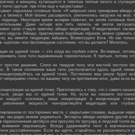
мужчину и женщину, кутающихся в тяжелые теплые пальто и стучащи
ел легко одетым, при этом еще и насвистывал…
тывает серьезные головные боли. «Я забросил свои тренировки айкидо 
ь в бизнесе. Мой бизнес расширился, увеличились нагрузки на мозг, 
о леденцы. Некоторое время аспирин помогал, но затем головные бол
жительными. Даже четыре или пять пилюль не могли заглушит
новил свою старую практику айкидо медитации. Я медитировал часам
оего недуга» Айкидо, практикуемое подобным образом, можно сравнить 
тно, вы имеете тенденцию забывать Всемогущего Бога. Но как тольк
 в «шатком» или беспомощном состоянии, что вы делаете? Молитесь.
ции на единой точке — это когда вы глубоко спите. Во-первых, потом
ерживать свое тело выравненным горизонтально. В третьих, потому чт
ет простое решение. Спите на твердом полу или жесткой постели бе
рх. В таком положении ваше тело располагается вдоль одной линии
 концентрируйтесь на единой точке. Постепенно ваш разум будет вс
ет непрерывно «течь» по вашему телу на протяжении ночи, даже если в
онцентрации на единой точке. Приготовьтесь к тому, что с самого начал
ться, уводя вас от единой точки. Но, если вы сможете постоянн
е каждого «соскока», ваша концентрация в конце-концов стане
я увеличения мощности «ки»практикуйте медитацию или глубок
лированном от посторонних месте, с закрытыми глазами, выдыхая чере
нию, мы редко можем уединиться. Эксперты айкидо изобрели другой ви
в переполненном автобусе или прогулке по тротуару в людской толпе в
я внимания окружающих. Всегда удерживайте тело в вертикально
плечи расслабленными. Если вы идете, старайтесь не раскачиваться и
ваши глаза будут открытыми, а выдох-вдох осуществляться через нос