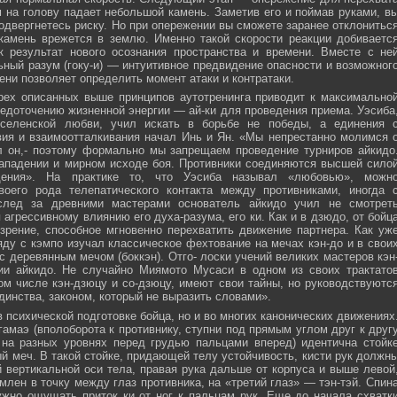
м на голову падает небольшой камень. Заметив его и поймав руками, в
подвергнетесь риску. Но при опережении вы сможете заранее отклонитьс
 камень врежется в землю. Именно такой скорости реакции добиваетс
к результат нового осознания пространства и времени. Вместе с не
ьный разум (гоку-и) — интуитивное предвидение опасности и возможног
ни позволяет определить момент атаки и контратаки.
рех описанных выше принципов аутотренинга приводит к максимально
едоточению жизненной энергии — ай-ки для проведения приема. Уэсиба
селенской любви, учил искать в борьбе не победы, а единения 
вия и взаимоотталкивания начал Инь и Ян. «Мы непрестанно молимся 
л он,- поэтому формально мы запрещаем проведение турниров айкидо
ападении и мирном исходе боя. Противники соединяются высшей сило
ния». На практике то, что Уэсиба называл «любовью», можн
своего рода телепатического контакта между противниками, иногда 
след за древними мастерами основатель айкидо учил не смотрет
 агрессивному влиянию его духа-разума, его ки. Как и в дзюдо, от бойц
зрение, способное мгновенно перехватить движение партнера. Как уж
яду с кэмпо изучал классическое фехтование на мечах кэн-до и в свои
с деревянным мечом (боккэн). Отго- лоски учений великих мастеров кэн
ии айкидо. Не случайно Миямото Мусаси в одном из своих трактато
том числе кэн-дзюцу и со-дзюцу, имеют свои тайны, но руководствуютс
инства, законом, который не выразить словами».
в психической подготовке бойца, но и во многих канонических движениях
амаэ (вполоборота к противнику, ступни под прямым углом друг к друг
 на разных уровнях перед грудью пальцами вперед) идентична стойк
меч. В такой стойке, придающей телу устойчивость, кисти рук должн
 вертикальной оси тела, правая рука дальше от корпуса и выше левой
млен в точку между глаз противника, на «третий глаз» — тэн-тэй. Спин
ужно ощущать приток ки от ног к пальцам рук. Еще до начала схватк