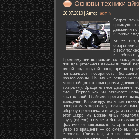
Основы техники айк
26.07.2010 | Автор:
admin
Секрет техн
преимуществ
движении по 
и корпус сле
Более того,
сферы или с
к весу толка
и лобового 
Предвижу нии по прямой человек долже
при вращательном движении такой пер
одной подсогнутой ноге, при которо
поглаживают поверхность большог
разнообразны. На них же основаны па
много общего с принципами движения
триграмм). Вращательное движение, е
силы. Первая как бы втягивает нап
касательной. В айкидо противник выво
вращении. К примеру, если противник 
поворотом бедер вокруг оси и мягким
оборону противника и выхода из опасно
этот шифр, мы можем лишь предполаг
кругу (сфере) в области Инь и в облас
фактически невозможно. Старые маст
удар во вращении — со смерчем. Как 
скорость. Считается, что на началь
действие противника. Это так называе