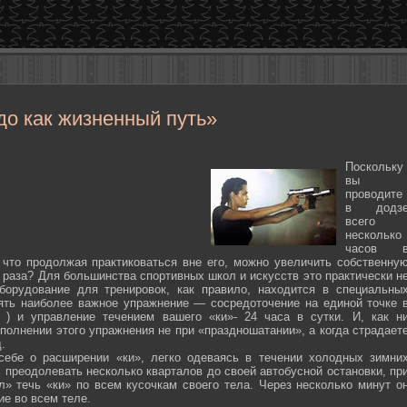
до как жизненный путь»
Поскольку
вы
проводите
в додз
всего
несколько
часов 
 что продолжая практиковаться вне его, можно увеличить собственну
 раза? Для большинства спортивных школ и искусств это практически н
борудование для тренировок, как правило, находится в специальны
ять наиболее важное упражнение — сосредоточение на единой точке 
ten ) и управление течением вашего «ки»- 24 часа в сутки. И, как н
полнении этого упражнения не при «праздношатании», а когда страдает
.
себе о расширении «ки», легко одеваясь в течении холодных зимни
 преодолевать несколько кварталов до своей автобусной остановки, пр
л» течь «ки» по всем кусочкам своего тела. Через несколько минут о
ие во всем теле.