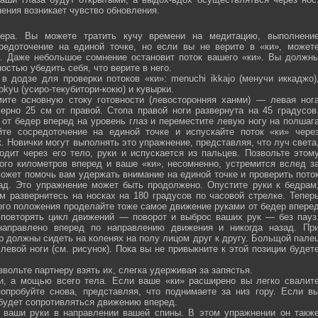
ения возникает чувство обновления.
ра. Вы можете тратить кучу времени на медитацию, выполнени
средоточение на единой точке, но если вы не верите в «ки», может
ю. Даже небольшое сомнение остановит поток вашего «ки». Вы должн
остью убедить себя, что верите в него.
 додзе для проверки потоков «ки»: menuchi ikkajo (менучи иккаджо)
­kokyu (усиро-текубитори-кокю) и кувырки.
ите основную стоку готовности (левосторонняя ханми) — левая ног
ерно 25 см от правой. Стопа правой ноги развернута на 45 градусов
от бедер вперед на уровень глаз и переместите левую ногу на полшаг
те сосредоточение на единой точке и испускайте поток «ки» чере
 Новички могут выполнять это упражнение, представляя, что луч света
одит через его тело, руки и испускается из пальцев. Позвольте этом
ого километров вперед и ваше «ки», несомненно, устремится вслед з
ожет помочь вам удержать внимание на единой точке и проверить пото
ад. Это упражнение может быть продолжено. Опустите руки к бедрам
м развернитесь на носках на 180 градусов по часовой стрелке. Тепер
того положения проделайте тоже самое движение руками от бедер впере
 повторять цикл движений — поворот и выброс ваших рук — без пауз
направлено вперед по направлению движения и никогда назад. Пр
р должны сидеть на коленях на полу лицом друг к другу. Больщой пале
евой ноги (см. рисунок). Пока вы не привыкните к этой позиции будет
вольте партнеру взять их, слегка удерживая за запястья.
ми, а мощью всего тела. Если ваше «ки» расширено вы легко свалит
опробуйте снова, представляя, что поднимаете за низ гору. Если в
 будет сопротивляться движению вперед.
а ваши руки в направлении вашей спины. В этом упражнении он такж