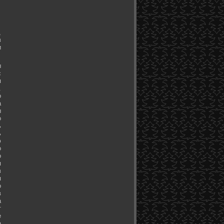
,
в
и
ы
с
я
.
о
а
ы
о
ь
ь
ю
о
о
я
в
я
о
в
а
т
е
а