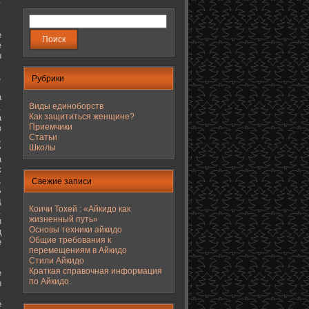
е
е
ы
,
Рубрики
а
Виды единоборств
.
Как защититься женщине?
а
Приемчики
з
Статьи
,
Школы
у
а
к
,
Свежие записи
ь
д
Коичи Тохей : «Айкидо как
.
жизненный путь»
и
Основы техники айкидо
ц
Общие требования к
е
перемещениям в Айкидо
Стили Айкидо
Краткая справочная информация
е
по Айкидо.
ы
е