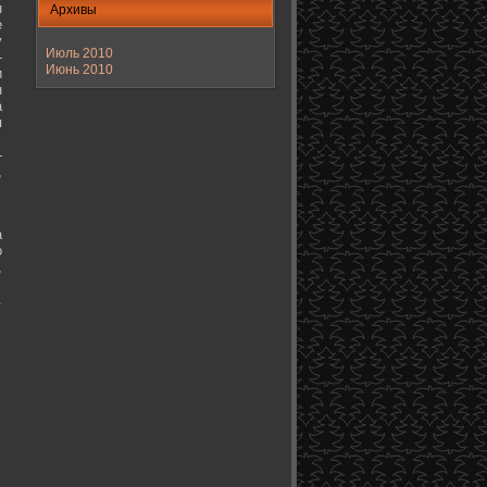
н
Архивы
е
у
Июль 2010
-
Июнь 2010
и
н
а
я
-
,
а
о
,
.