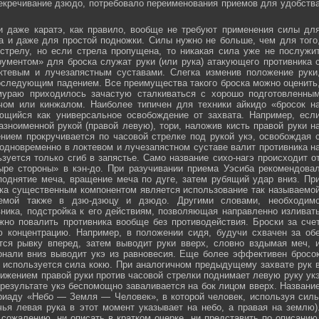
секречивание дзюдо, потребовало переименования приемов для удобств
и даже каратэ, как правило, вообще не требуют применения силы дл
а и даже для простой подножки. Силы нужно не больше, чем для того
стрелу, но если стрела пропущена, то никакая сила уже не послужи
ументом» для броска служат руки (или рука) атакующего противника 
тевым и лучезапястным суставами. Слегка изменив положение руки
оследующим падением. Все преимущества такого броска можно оценить
мураю приходилось зачастую сталкиваться с хорошо подготовленны
ечом или кинжалом. Наиболее типичен для техники айкидо «бросок н
яющийся как универсальное освобождение от захвата. Например, есл
зноименной рукой (правой левую), тори, наложив кисть правой руки н
нием прокручивается по часовой стрелке под рукой укэ, освобождая 
 одновременно в локтевом и лучезапястном суставе валит противника н
зуется только сгиб в запястье. Само название сихо-нагэ происходит о
ыре стороны» в кэн-до. При разучивании приема Уэсиба рекомендова
поднятие меча, вращение меча по дуге, затем рубящий удар вниз. Пр
ка существенным компонентом является использование так называемо
зуемой также в дзю-дзюцу и дзюдо. Другими словами, необходим
ника, подстройка к его действиям, позволяющая направленно изливат
жно повалить противника вообще без противодействия. Броски за сче
ю концентрацию. Например, в положении сидя, будучи схвачен за об
ется рывку вперед, затем выводит руки вверх, словно вздымая меч, 
онали вниз выводит укэ из равновесия. Еще более эффективен бросо
же используется сила кокю. При аналогичном предыдущему захвате рук 
жением правой руки против часовой стрелки поднимает левую руку ук
 результате укэ беспомощно заваливается на бок лицом вверх. Названи
риаду «Небо — Земля — Человек», в которой человек, используя сил
чья левая рука в этот момент указывает на небо, а правая на землю)
сожалению, ни описать в кратком очерке, ни представить по описанию