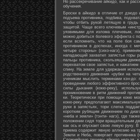
Но рассекречивание айкидо, как и рас
обучения.
Броски в айкидо в отличие от дзюдо 
подъема противника, подбива, подхват
чтобы отбить рукой летящую в грудь 
защитой. Чаще всего ключевым «инстр
уязвимыми для излома плечевым, лок
можно добиться болевого эффекта с п
если вспомнить, что на поле боя са
противником в доспехах, иногда с м
четыре стороны» (сихо-нагэ), примен
нападающий захватил запястье горы ра
пальцы противника, скользящим движе
перехватом свое запястье, и нажатием
спину. На земле для удержания исполь
родственного движения «рубки на чет
ученикам мыслить терминами кэн-до: 
проведении любого эффективного брос
силы дыхания (кокю-реку), исполь
проникновение в ритм движений против
ки. Теоретически при помощи кокю мо
кокю-реку предполагают максимальну
руки в запястьях, тори слегка подда
коротким рубящим движением по диаг
«неба и земли» (тэнти- нагэ), где так
положении сидя тори вращательным дви
как ось и опускает свою левую руку. В
приема содержит явную аллюзию на т
Земли и Неба, повергает противника (
Сложнейшую технику айкидо нельзя, к 