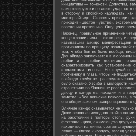
инициативы — го-но-сэн. Допустим, ва
самортизируете и погасите удар, хотя 
в сторону и спокойно наблюдать, как
мастер айкидо. Скорость приходит ка
приходит «шестое чувство», экстремал
поведения противника. Ощущение време
Наконец, правильное применение четы
концентрации силы — сютю-реку и соср
называвший айкидо манифестацией в
противником по принципу взаимодейст
том, чтобы боя не было вообще, писа
Дух айкидо заключается в любовном н
любви и в любви достигают очище
охарактеризовать как установление 
элементами гипноза. Не случайно в
противнику в глаза, чтобы не поддаться
в айкидо требуется рассредоточенное 
было сказано, Уэсиба в молодости нар
странствиях по Японии не расставался 
дзюцу и кэн-до мы находим и в теор
заметил: «Все воинские искусства, в 
они общим законом всепроницающего ед
Влияние кэн-до сказывается не только 
Даже основная исходная стойка ханми-г
на расстоянии в полторы стопы, руки
фехтовальщика, сжимающего двуручный 
находиться на линии, соответствующей
левая — ближе к корпусу, взгляд устре
и бедра прямые. В исходной стойке н