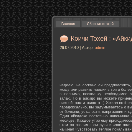
Главная
Сборник статей
Коичи Тохей : «Айки
26.07.2010 | Автор:
admin
неделю, не логично ли предположить,
мощь или развить навыки в три и более
выполнимо, поскольку необходимое о
залах. Но в айкидо вы можете примен
нижней части живота ( Seikan-­no-­it
парадоксально, вы задумываетесь о вы
от болезни, усталости, напряжения и т.д
Один айкидока постоянно напоминал 
месяцев. Каждое утро ему приходилось
этом он оголял свои руки и «заставля
начинал чувствовать теплое покалыван