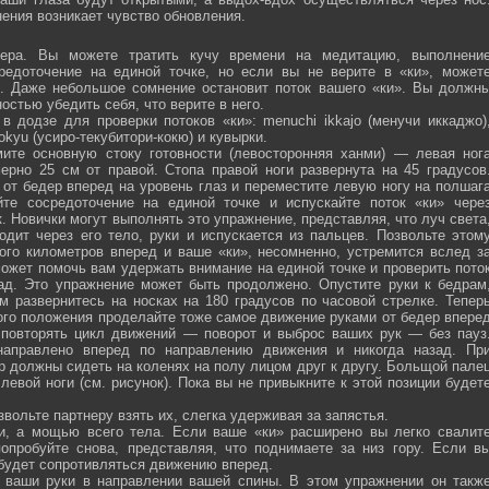
ения возникает чувство обновления.
ра. Вы можете тратить кучу времени на медитацию, выполнени
средоточение на единой точке, но если вы не верите в «ки», может
ю. Даже небольшое сомнение остановит поток вашего «ки». Вы должн
остью убедить себя, что верите в него.
 додзе для проверки потоков «ки»: menuchi ikkajo (менучи иккаджо)
­kokyu (усиро-текубитори-кокю) и кувырки.
ите основную стоку готовности (левосторонняя ханми) — левая ног
ерно 25 см от правой. Стопа правой ноги развернута на 45 градусов
от бедер вперед на уровень глаз и переместите левую ногу на полшаг
те сосредоточение на единой точке и испускайте поток «ки» чере
 Новички могут выполнять это упражнение, представляя, что луч света
одит через его тело, руки и испускается из пальцев. Позвольте этом
ого километров вперед и ваше «ки», несомненно, устремится вслед з
ожет помочь вам удержать внимание на единой точке и проверить пото
ад. Это упражнение может быть продолжено. Опустите руки к бедрам
м развернитесь на носках на 180 градусов по часовой стрелке. Тепер
того положения проделайте тоже самое движение руками от бедер впере
 повторять цикл движений — поворот и выброс ваших рук — без пауз
направлено вперед по направлению движения и никогда назад. Пр
р должны сидеть на коленях на полу лицом друг к другу. Больщой пале
евой ноги (см. рисунок). Пока вы не привыкните к этой позиции будет
вольте партнеру взять их, слегка удерживая за запястья.
ми, а мощью всего тела. Если ваше «ки» расширено вы легко свалит
опробуйте снова, представляя, что поднимаете за низ гору. Если в
 будет сопротивляться движению вперед.
а ваши руки в направлении вашей спины. В этом упражнении он такж