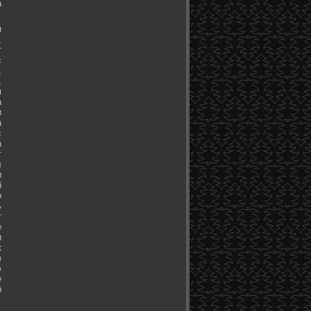
а
я
,
т
с
,
,
м
а
и
а
с
а
т
л
и
й
о
ь
т
е
и
к
в
э
е
ы
.
.