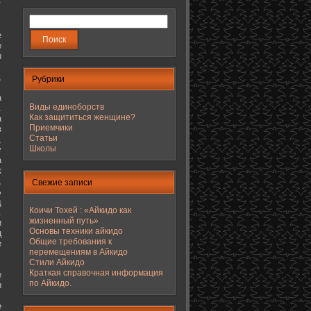
е
е
ы
,
Рубрики
а
Виды единоборств
.
Как защититься женщине?
а
Приемчики
з
Статьи
,
Школы
у
а
к
,
Свежие записи
ь
д
Коичи Тохей : «Айкидо как
.
жизненный путь»
и
Основы техники айкидо
ц
Общие требования к
е
перемещениям в Айкидо
Стили Айкидо
Краткая справочная информация
е
по Айкидо.
ы
е