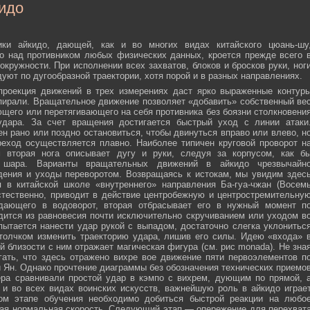
идо
ики айкидо, дающей, как и во многих видах китайского цюань-шу
о над противником любых физических данных, кроется прежде всего 
окружности. При исполнении всех захватов, блоков и бросков руки, ног
дуют по дугообразной траектории, хотя порой и в разных направлениях.
 проекция движений в трех измерениях даст ярко выраженные контур
пирали. Вращательное движение позволяет «добавить» собственный ве
ющего или перетягивающего на себя противника без боязни столкновени
удара. За счет вращения достигается быстрый уход с линии атаки
н рано или поздно остановиться, чтобы двинуться вправо или влево, н
еход осуществляется плавно. Наиболее типичен круговой проворот н
м вторая нога описывает дугу и руки, следуя за корпусом, как б
о шара. Варианты вращательных движений в айкидо чрезвычайн
дения и уходы переворотом. Возвращаясь к истокам, мы увидим здес
 в китайской школе «внутреннего» направления Ба-гуа-чжан (Восем
стественно, приводит в действие центробежную и центростремительну
адающего в водоворот, вторая отбрасывает его в нужный момент п
дится из равновесия почти исключительно скручиванием или уходом в
пытается нанести удар рукой с выпадом, достаточно слегка уклонитьс
 толчком изменить траекторию удара, лишив его силы. Идею «входа» 
й близости с ним отражает магическая фигура (см. рис monada). Не зна
ать, что здесь отражено вихре вое движение пяти первоэлементов п
ти Ян. Однако прочтение диаграммы без обозначения технических приемо
ера сравнивали простой удар в кэмпо с вихрем, дующим по прямой, 
и во всех видах воинских искусств, важнейшую роль в айкидо играе
ном этапе обучения необходимо добиться быстрой реакции на любо
мая нормальная скорость. Следующий этап — опережение для перехват