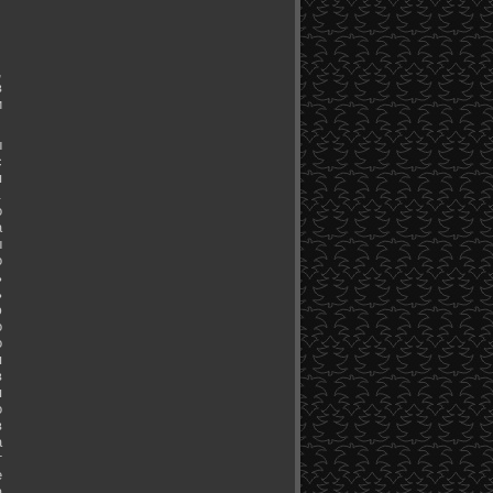
,
в
и
ы
с
я
.
о
а
ы
о
ь
ь
ю
о
о
я
в
я
о
в
а
т
е
а