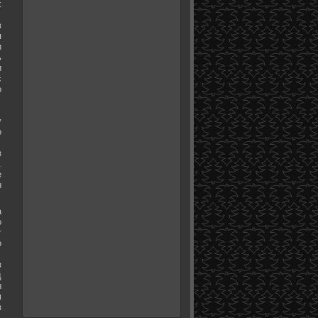
х
в
я
и
ь
и
с
о
у
о
з
.
е
ы
а
о
т
о
з
д
ы
м
з
.