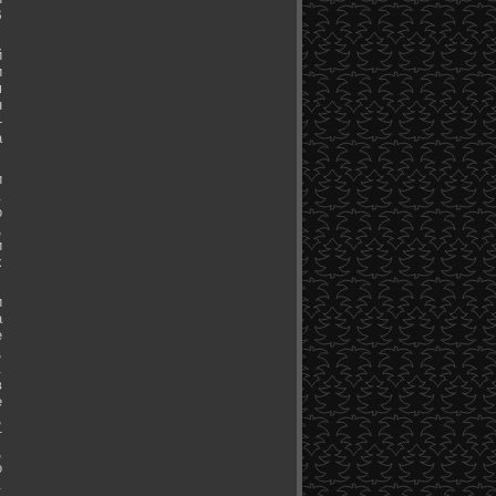
В
й
и
м
н
-
а
и
.
о
,
и
х
и
а
е
,
.
в
е
,
т
,
о
.