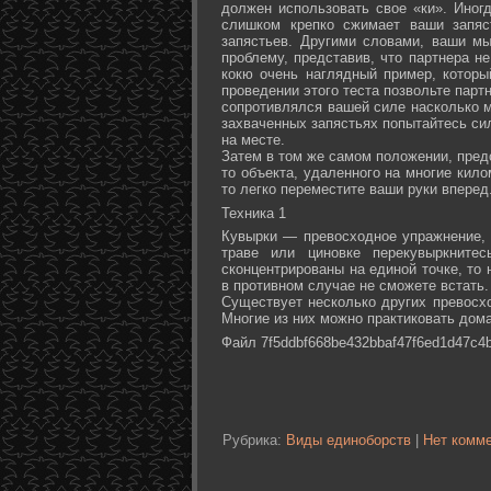
должен использовать свое «ки». Иногд
слишком крепко сжимает ваши запяс
запястьев. Другими словами, ваши м
проблему, представив, что партнера не
кокю очень наглядный пример, которы
проведении этого теста позвольте партн
сопротивлялся вашей силе насколько м
захваченных запястьях попытайтесь сил
на месте.
Затем в том же самом положении, предс
то объекта, удаленного на многие кил
то легко переместите ваши руки вперед
Техника 1
Кувырки — превосходное упражнение, 
траве или циновке перекувыркните
сконцентрированы на единой точке, то
в противном случае не сможете встать.
Существует несколько других превосх
Многие из них можно практиковать дома
Файл 7f5ddbf668be432bbaf47f6ed1d47c4b
Рубрика:
Виды единоборств
|
Нет комме