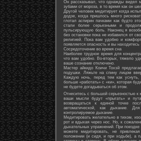
Он рассказывал, что однажды видел 
зубами от мороза, в то время как он ш
Другой человек медитирует когда испы
додзе, когда пришлось много рисковат
глотал аспирин пачками как будто эт
стали более серьезными и продол
пульсирующую боль. Наконец я возоб
без остановки пока не избавился от св
религией. Пока вам удобно и комфор
появляется опасность и вы находитесь
Сосредоточение во время сна
Наиболее трудное время для концентра
что вам удобно. Во-вторых, тяжело уд
ваше сознание отключено.
Мастер айкидо Коичи Тохэй предлага
подушки. Ляжьте на спину лицом вве
Каждую ночь, перед тем как уснуть,
больше «работать» с «ки», которая буд
не будете догадываться об этом.
Отнеситесь с большой серьезностью к к
ваши мысли будут «прыгать» и пута
возвращаться к единой точке посл
автоматической, как дыхание. Дл
контролируемое дыхание.
Медитировать желательно в тихом, изо
рот и вдыхая через нос. Но, к сожале
дыхательных упражнений. При поездке 
можете мидитировать, не привлека
положении (и сидя, и при ходьбе), а 
стороны в сторону. В обоих случаях 