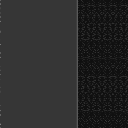
ы
я
я
й
о
й
,
с
о
.
й
о
с
ь
а
е
х
-
в
я
.
у
е
ы
,
а
и