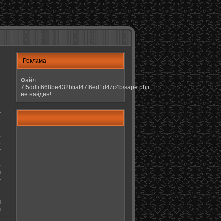
Реклама
Файл
7f5ddbf668be432bbaf47f6ed1d47c4b/sape.php
не найден!
е
в
ю
е
х
в
и
е
х
и
н