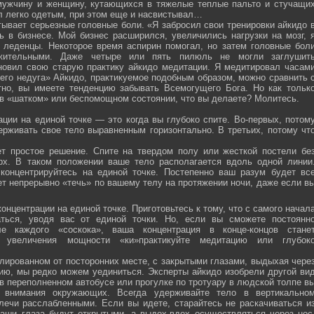
мужчину и женщину, кутающихся в тяжелые теплые пальто и стучащи
ел легко одетым, при этом еще и насвистывал…
тывает серьезные головные боли. «Я забросил свои тренировки айкидо 
ь в бизнесе. Мой бизнес расширился, увеличились нагрузки на мозг, 
о леденцы. Некоторое время аспирин помогал, но затем головные бол
жительными. Даже четыре или пять пилюль не могли заглушит
новил свою старую практику айкидо медитации. Я медитировал часам
оего недуга» Айкидо, практикуемое подобным образом, можно сравнить 
тно, вы имеете тенденцию забывать Всемогущего Бога. Но как тольк
 в «шатком» или беспомощном состоянии, что вы делаете? Молитесь.
ции на единой точке — это когда вы глубоко спите. Во-первых, потом
ерживать свое тело выравненным горизонтально. В третьих, потому чт
ет простое решение. Спите на твердом полу или жесткой постели бе
рх. В таком положении ваше тело располагается вдоль одной линии
 концентрируйтесь на единой точке. Постепенно ваш разум будет вс
ет непрерывно «течь» по вашему телу на протяжении ночи, даже если в
онцентрации на единой точке. Приготовьтесь к тому, что с самого начал
ться, уводя вас от единой точки. Но, если вы сможете постоянн
е каждого «соскока», ваша концентрация в конце-концов стане
я увеличения мощности «ки»практикуйте медитацию или глубок
лированном от посторонних месте, с закрытыми глазами, выдыхая чере
нию, мы редко можем уединиться. Эксперты айкидо изобрели другой ви
в переполненном автобусе или прогулке по тротуару в людской толпе в
я внимания окружающих. Всегда удерживайте тело в вертикально
плечи расслабленными. Если вы идете, старайтесь не раскачиваться и
ваши глаза будут открытыми, а выдох-вдох осуществляться через нос