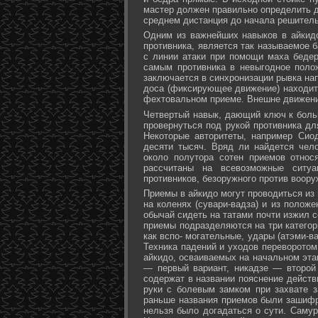
мастер должен правильно определить д
среднем дистанция до начала решитель
Одним из важнейших навыков в айкидо
противника, является так называемое б
с линии атаки при помощи маха бедер 
самым противника в невыгодное поло
заключается в синхронизации рывка на
доса (фиксирующее движение) находит 
фехтовальном приеме. Внешне движени
Четвертый навык, дающий ключ к больш
провернуться под рукой противника дл
Некоторые авторитеты, например Сио
десяти тысяч. Вряд ли найдется чел
около полутора сотен приемов относ
рассчитаны на всевозможные ситуа
противников, безоружного против воору
Приемы в айкидо могут проводиться из 
на коленях (сувари-вадза) и из положе
обычай сидеть на татами почти изжил с
приемы подразделяются на три категори
как вспо- могательные, удары (атэми-в
Техника падений и уходов переворотом
айкидо, осваиваемых на начальном эта
— первый вариант, никадзе — второй
содержат в названии пояснение действи
руки с болевым замком при захвате за
раньше названия приемов были зашифр
нельзя было догадаться о сути. Самур