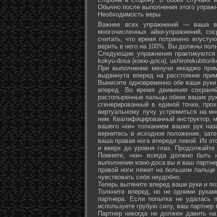
Обычно после выполнения этого упражн
Необходимость веры
Важнее всех упражнений — ваша ве
многочисленных айки-упражнений, со
считать, что время потрачено впусту
верить в него на 100%. Вы должны полн
Следующие упражнения практикуются в
kokyu-dosa (кокю-доса), ushiro­tekubitori
При выполнении менучи иккаджо прим
выдвинута вперед на расстояние прим
Вынесите одновременно обе ваши руки 
вперед. Во время движения сохраняй
растопыренные пальцы обеих ваших рук.
сгенерированный в единой точке, прох
виртуальному лучу устремиться на мн
ним. Квалифицированный инструктор, м
вашего «ки» толканием ваших рук наз
вернитесь в исходное положение, зате
ваша правая нога впереди левой. Из э
и вверх до уровня глаз. Продолжайте
Помните, «ки» всегда должно быть 
выполнении кокю-доса вы и ваш партне
правой ноги лежит на большом пальце л
чувствовать себя неудобно.
Теперь вытяните вперед ваши руки и поз
Толкните вперед, но не одними рука
партнера. Если попытка не удалась п
используете грубую силу, ваш партнер
Партнер никогда не должен давить н