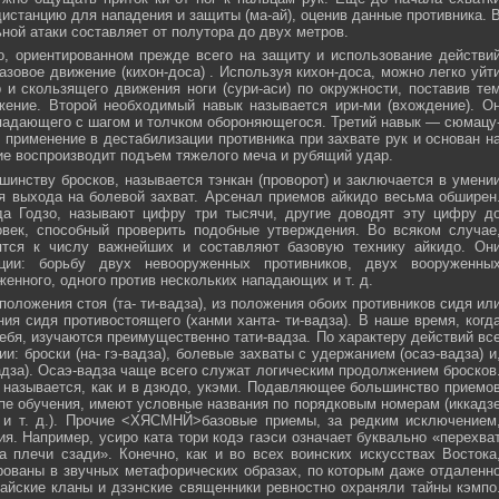
истанцию для нападения и защиты (ма-ай), оценив данные противника. 
ной атаки составляет от полутора до двух метров.
, ориентированном прежде всего на защиту и использование действи
азовое движение (кихон-доса) . Используя кихон-доса, можно легко уйт
и скользящего движения ноги (сури-аси) по окружности, поставив те
жение. Второй необходимый навык называется ири-ми (вхождение). О
падающего с шагом и толчком обороняющегося. Третий навык — сюмацу
применение в дестабилизации противника при захвате рук и основан н
е воспроизводит подъем тяжелого меча и рубящий удар.
инству бросков, называется тэнкан (проворот) и заключается в умени
я выхода на болевой захват. Арсенал приемов айкидо весьма обширен
да Годзо, называют цифру три тысячи, другие доводят эту цифру д
овек, способный проверить подобные утверждения. Во всяком случае
ятся к числу важнейших и составляют базовую технику айкидо. Он
ции: борьбу двух невооруженных противников, двух вооруженны
женного, одного против нескольких нападающих и т. д.
положения стоя (та- ти-вадза), из положения обоих противников сидя ил
ния сидя противостоящего (ханми ханта- ти-вадза). В наше время, когд
ебя, изучаются преимущественно тати-вадза. По характеру действий вс
и: броски (на- гэ-вадза), болевые захваты с удержанием (осаэ-вадза) и
адза). Осаэ-вадза чаще всего служат логическим продолжением бросков
 называется, как и в дзюдо, укэми. Подавляющее большинство приемо
пе обучения, имеют условные названия по порядковым номерам (иккадз
 и т. д.). Прочие <ХЯСМНЙ>базовые приемы, за редким исключением
я. Например, усиро ката тори кодэ гаэси означает буквально «перехва
 плечи сзади». Конечно, как и во всех воинских искусствах Востока
ованы в звучных метафорических образах, по которым даже отдаленн
айские кланы и дзэнские священники ревностно охраняли тайны кэмпо