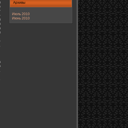
н
Архивы
е
у
Июль 2010
-
Июнь 2010
и
н
а
я
-
,
а
о
,
.