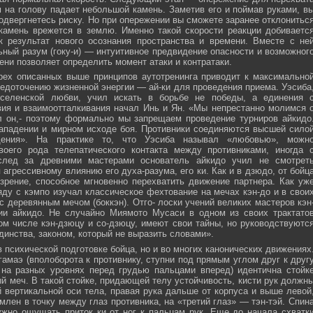
м на голову падает небольшой камень. Заметив его и поймав руками, в
подвергнетесь риску. Но при опережении вы сможете заранее отклонитьс
 камень врежется в землю. Именно такой скорости реакции добиваетс
к результат нового осознания пространства и времени. Вместе с не
ьный разум (гоку-и) — интуитивное предвидение опасности и возможног
ни позволяет определить момент атаки и контратаки.
рех описанных выше принципов аутотренинга приводит к максимально
едоточению жизненной энергии — ай-ки для проведения приема. Уэсиба
селенской любви, учил искать в борьбе не победы, а единения 
вия и взаимоотталкивания начал Инь и Ян. «Мы непрестанно молимся 
л он,- поэтому формально мы запрещаем проведение турниров айкидо
ападении и мирном исходе боя. Противники соединяются высшей сило
ния». На практике то, что Уэсиба называл «любовью», можн
своего рода телепатического контакта между противниками, иногда 
след за древними мастерами основатель айкидо учил не смотрет
 агрессивному влиянию его духа-разума, его ки. Как и в дзюдо, от бойц
зрение, способное мгновенно перехватить движение партнера. Как уж
яду с кэмпо изучал классическое фехтование на мечах кэн-до и в свои
с деревянным мечом (боккэн). Отго- лоски учений великих мастеров кэн
ии айкидо. Не случайно Миямото Мусаси в одном из своих трактато
том числе кэн-дзюцу и со-дзюцу, имеют свои тайны, но руководствуютс
инства, законом, который не выразить словами».
в психической подготовке бойца, но и во многих канонических движениях
амаэ (вполоборота к противнику, ступни под прямым углом друг к друг
 на разных уровнях перед грудью пальцами вперед) идентична стойк
меч. В такой стойке, придающей телу устойчивость, кисти рук должн
 вертикальной оси тела, правая рука дальше от корпуса и выше левой
млен в точку между глаз противника, на «третий глаз» — тэн-тэй. Спин
ужно ощущать приток ки от ног к пальцам рук. Еще до начала схватк