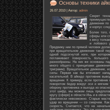
Основы техники айк
26.07.2010 | Автор:
admin
Секрет техн
преимуществ
движении по 
и корпус сле
Более того,
сферы или с
к весу толка
и лобового 
Предвижу нии по прямой человек долже
при вращательном движении такой пер
одной подсогнутой ноге, при которо
поглаживают поверхность большог
разнообразны. На них же основаны па
много общего с принципами движения
триграмм). Вращательное движение, е
силы. Первая как бы втягивает нап
касательной. В айкидо противник выво
вращении. К примеру, если противник 
поворотом бедер вокруг оси и мягким
оборону противника и выхода из опасно
этот шифр, мы можем лишь предполаг
кругу (сфере) в области Инь и в облас
фактически невозможно. Старые маст
удар во вращении — со смерчем. Как 
скорость. Считается, что на началь
действие противника. Это так называе