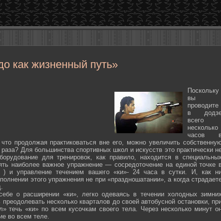
до как жизненный путь»
Поскольку
вы
проводите
в додз
всего
несколько
часов 
 что продолжая практиковаться вне его, можно увеличить собственну
 раза? Для большинства спортивных школ и искусств это практически н
борудование для тренировок, как правило, находится в специальны
ять наиболее важное упражнение — сосредоточение на единой точке 
ten ) и управление течением вашего «ки»- 24 часа в сутки. И, как н
полнении этого упражнения не при «праздношатании», а когда страдает
.
себе о расширении «ки», легко одеваясь в течении холодных зимни
 преодолевать несколько кварталов до своей автобусной остановки, пр
л» течь «ки» по всем кусочкам своего тела. Через несколько минут о
ие во всем теле.