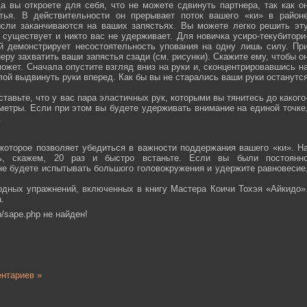
а вы откроете для себя, что не можете сдвинуть партнера, так как о
тья. В действительности он прерывает поток вашего «ки» в район
ысли заканчиваются на ваших запястьях. Вы можете легко решить эт
 существует и никто вас не удерживает. Для новичка усиро-текубитори
й демонстрирует несостоятельность упования на одну лишь силу. Пр
еру захватить ваши запястья сзади (см. рисунки). Скажите ему, чтобы о
ожет. Сначала опустите взгляд вниз на руки и, сконцентрировавшись н
ой выдвинуть руки вперед. Как бы вы не старались ваши руки останутс
тавьте, что у вас пара эластичных рук, которыми вы тянитесь до какого
ометры. Если при этом вы будете удерживать внимание на единой точке
.
которое позволяет убедиться в важности поддержания вашего «ки». Н
сь, скажем, 20 раз и быстро встаньте. Если вы были постоянн
 не будете испытывать большого головокружения и удержите равновесие
одных упражнений, включенных в книгу Мастера Коичи Тохэя «Айкидо»
.
/sape.php не найден!
нтариев »