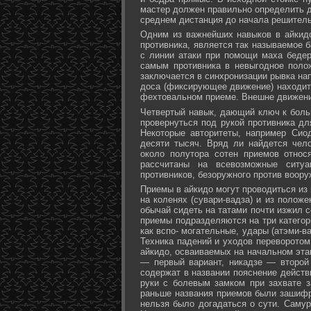
мастер должен правильно определить д
среднем дистанция до начала решитель
Одним из важнейших навыков в айкидо
противника, является так называемое б
с линии атаки при помощи маха бедер 
самым противника в невыгодное поло
заключается в синхронизации рывка на
доса (фиксирующее движение) находит 
фехтовальном приеме. Внешне движени
Четвертый навык, дающий ключ к больш
провернуться под рукой противника дл
Некоторые авторитеты, например Сио
десяти тысяч. Вряд ли найдется чел
около полутора сотен приемов относ
рассчитаны на всевозможные ситуа
противников, безоружного против воору
Приемы в айкидо могут проводиться из 
на коленях (сувари-вадза) и из положе
обычай сидеть на татами почти изжил с
приемы подразделяются на три категори
как вспо- могательные, удары (атэми-в
Техника падений и уходов переворотом
айкидо, осваиваемых на начальном эта
— первый вариант, никадзе — второй
содержат в названии пояснение действи
руки с болевым замком при захвате за
раньше названия приемов были зашифр
нельзя было догадаться о сути. Самур