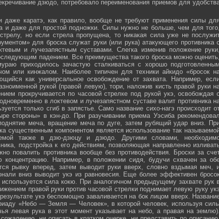
секречивание дзюдо, потребовало переименования приемов для удобств
и даже каратэ, как правило, вообще не требуют применения силы дл
а и даже для простой подножки. Силы нужно не больше, чем для того
стрелу, но если стрела пропущена, то никакая сила уже не послужи
ументом» для броска служат руки (или рука) атакующего противника 
тевым и лучезапястным суставами. Слегка изменив положение руки
оследующим падением. Все преимущества такого броска можно оценить
мураю приходилось зачастую сталкиваться с хорошо подготовленны
ечом или кинжалом. Наиболее типичен для техники айкидо «бросок н
яющийся как универсальное освобождение от захвата. Например, есл
зноименной рукой (правой левую), тори, наложив кисть правой руки н
нием прокручивается по часовой стрелке под рукой укэ, освобождая 
 одновременно в локтевом и лучезапястном суставе валит противника н
зуется только сгиб в запястье. Само название сихо-нагэ происходит о
ыре стороны» в кэн-до. При разучивании приема Уэсиба рекомендова
поднятие меча, вращение меча по дуге, затем рубящий удар вниз. Пр
ка существенным компонентом является использование так называемо
зуемой также в дзю-дзюцу и дзюдо. Другими словами, необходим
ника, подстройка к его действиям, позволяющая направленно изливат
жно повалить противника вообще без противодействия. Броски за сче
ю концентрацию. Например, в положении сидя, будучи схвачен за об
ется рывку вперед, затем выводит руки вверх, словно вздымая меч, 
онали вниз выводит укэ из равновесия. Еще более эффективен бросо
же используется сила кокю. При аналогичном предыдущему захвате рук 
жением правой руки против часовой стрелки поднимает левую руку ук
 результате укэ беспомощно заваливается на бок лицом вверх. Названи
риаду «Небо — Земля — Человек», в которой человек, используя сил
чья левая рука в этот момент указывает на небо, а правая на землю)
сожалению, ни описать в кратком очерке, ни представить по описанию