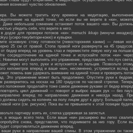
ения возникает чувство обновления.
ра. Вы можете тратить кучу времени на медитацию, выполнени
средоточение на единой точке, но если вы не верите в «ки», может
ю. Даже небольшое сомнение остановит поток вашего «ки». Вы должн
остью убедить себя, что верите в него.
 додзе для проверки потоков «ки»: menuchi ikkajo (менучи иккаджо)
­kokyu (усиро-текубитори-кокю) и кувырки.
ите основную стоку готовности (левосторонняя ханми) — левая ног
ерно 25 см от правой. Стопа правой ноги развернута на 45 градусов
от бедер вперед на уровень глаз и переместите левую ногу на полшаг
те сосредоточение на единой точке и испускайте поток «ки» чере
 Новички могут выполнять это упражнение, представляя, что луч света
одит через его тело, руки и испускается из пальцев. Позвольте этом
ого километров вперед и ваше «ки», несомненно, устремится вслед з
ожет помочь вам удержать внимание на единой точке и проверить пото
ад. Это упражнение может быть продолжено. Опустите руки к бедрам
м развернитесь на носках на 180 градусов по часовой стрелке. Тепер
того положения проделайте тоже самое движение руками от бедер впере
 повторять цикл движений — поворот и выброс ваших рук — без пауз
направлено вперед по направлению движения и никогда назад. Пр
р должны сидеть на коленях на полу лицом друг к другу. Больщой пале
евой ноги (см. рисунок). Пока вы не привыкните к этой позиции будет
вольте партнеру взять их, слегка удерживая за запястья.
ми, а мощью всего тела. Если ваше «ки» расширено вы легко свалит
опробуйте снова, представляя, что поднимаете за низ гору. Если в
 будет сопротивляться движению вперед.
а ваши руки в направлении вашей спины. В этом упражнении он такж