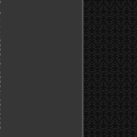
а
я
,
т
с
,
,
м
а
и
а
с
а
т
л
и
й
о
ь
т
е
и
к
в
э
е
ы
.
.