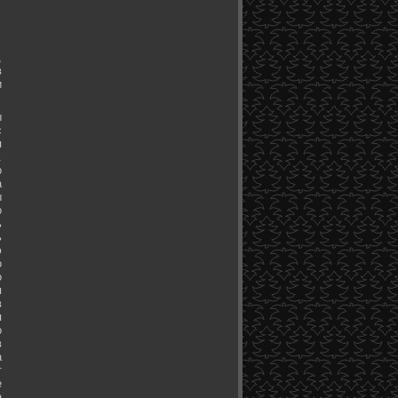
,
в
и
ы
с
я
.
о
а
ы
о
ь
ь
ю
о
о
я
в
я
о
в
а
т
е
а