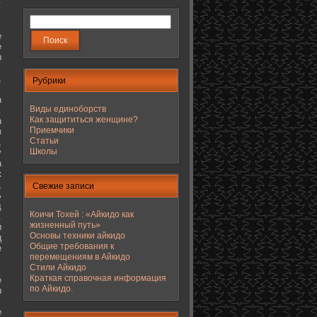
е
е
ы
,
Рубрики
а
Виды единоборств
.
Как защититься женщине?
а
Приемчики
з
Статьи
,
Школы
у
а
к
,
Свежие записи
ь
д
Коичи Тохей : «Айкидо как
.
жизненный путь»
и
Основы техники айкидо
ц
Общие требования к
е
перемещениям в Айкидо
Стили Айкидо
Краткая справочная информация
е
по Айкидо.
ы
е