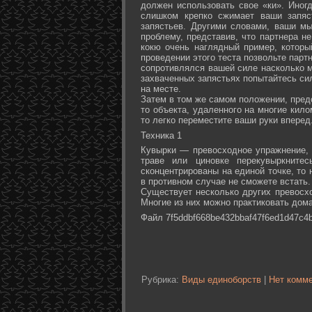
должен использовать свое «ки». Иногд
слишком крепко сжимает ваши запяс
запястьев. Другими словами, ваши м
проблему, представив, что партнера не
кокю очень наглядный пример, которы
проведении этого теста позвольте партн
сопротивлялся вашей силе насколько м
захваченных запястьях попытайтесь сил
на месте.
Затем в том же самом положении, предс
то объекта, удаленного на многие кил
то легко переместите ваши руки вперед
Техника 1
Кувырки — превосходное упражнение, 
траве или циновке перекувыркните
сконцентрированы на единой точке, то
в противном случае не сможете встать.
Существует несколько других превосх
Многие из них можно практиковать дома
Файл 7f5ddbf668be432bbaf47f6ed1d47c4b
Рубрика:
Виды единоборств
|
Нет комме