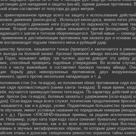
истанцию для нападения и защиты (ма-ай), оценив данные противника. 
ной атаки составляет от полутора до двух метров.
, ориентированном прежде всего на защиту и использование действи
азовое движение (кихон-доса) . Используя кихон-доса, можно легко уйт
и скользящего движения ноги (сури-аси) по окружности, поставив те
жение. Второй необходимый навык называется ири-ми (вхождение). О
падающего с шагом и толчком обороняющегося. Третий навык — сюмацу
применение в дестабилизации противника при захвате рук и основан н
е воспроизводит подъем тяжелого меча и рубящий удар.
инству бросков, называется тэнкан (проворот) и заключается в умени
я выхода на болевой захват. Арсенал приемов айкидо весьма обширен
да Годзо, называют цифру три тысячи, другие доводят эту цифру д
овек, способный проверить подобные утверждения. Во всяком случае
ятся к числу важнейших и составляют базовую технику айкидо. Он
ции: борьбу двух невооруженных противников, двух вооруженны
женного, одного против нескольких нападающих и т. д.
положения стоя (та- ти-вадза), из положения обоих противников сидя ил
ния сидя противостоящего (ханми ханта- ти-вадза). В наше время, когд
ебя, изучаются преимущественно тати-вадза. По характеру действий вс
и: броски (на- гэ-вадза), болевые захваты с удержанием (осаэ-вадза) и
адза). Осаэ-вадза чаще всего служат логическим продолжением бросков
 называется, как и в дзюдо, укэми. Подавляющее большинство приемо
пе обучения, имеют условные названия по порядковым номерам (иккадз
 и т. д.). Прочие <ХЯСМНЙ>базовые приемы, за редким исключением
я. Например, усиро ката тори кодэ гаэси означает буквально «перехва
 плечи сзади». Конечно, как и во всех воинских искусствах Востока
ованы в звучных метафорических образах, по которым даже отдаленн
айские кланы и дзэнские священники ревностно охраняли тайны кэмпо