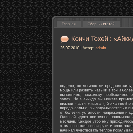
Главная
Сборник статей
Коичи Тохей : «Айки
26.07.2010 | Автор:
admin
неделю, не логично ли предположить,
мощь или развить навыки в три и более
выполнимо, поскольку необходимое о
залах. Но в айкидо вы можете примен
нижней части живота ( Seikan-­no-­it
парадоксально, вы задумываетесь о вы
от болезни, усталости, напряжения и т.д
Один айкидока постоянно напоминал 
месяцев. Каждое утро ему приходилось
этом он оголял свои руки и «заставля
начинал чувствовать теплое покалыван