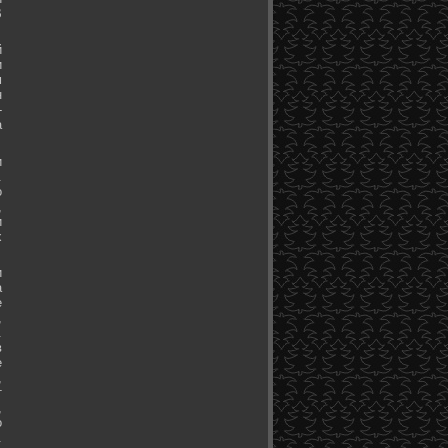
В
й
и
м
н
-
а
и
.
о
,
и
х
и
а
е
,
.
в
е
,
т
,
о
.