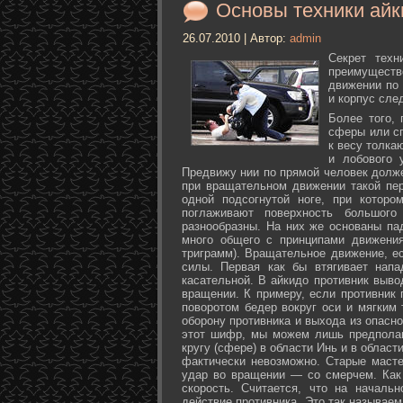
Основы техники айк
26.07.2010 | Автор:
admin
Секрет техн
преимуществ
движении по 
и корпус сле
Более того,
сферы или с
к весу толка
и лобового 
Предвижу нии по прямой человек долже
при вращательном движении такой пер
одной подсогнутой ноге, при которо
поглаживают поверхность большог
разнообразны. На них же основаны па
много общего с принципами движения
триграмм). Вращательное движение, е
силы. Первая как бы втягивает нап
касательной. В айкидо противник выво
вращении. К примеру, если противник 
поворотом бедер вокруг оси и мягким
оборону противника и выхода из опасно
этот шифр, мы можем лишь предполаг
кругу (сфере) в области Инь и в облас
фактически невозможно. Старые маст
удар во вращении — со смерчем. Как 
скорость. Считается, что на началь
действие противника. Это так называе