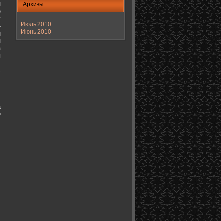
н
Архивы
е
у
Июль 2010
-
Июнь 2010
и
н
а
я
-
,
а
о
,
.