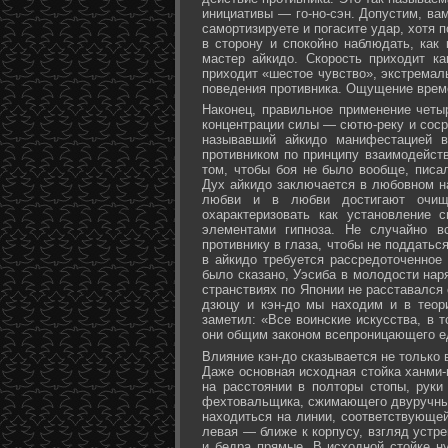
инициативы — го-но-сэн. Допустим, ва
самортизируете и погасите удар, хотя 
в сторону и спокойно наблюдать, как
мастер айкидо. Скорость приходит ка
приходит «шестое чувство», экстремал
поведения противника. Ощущение време
Наконец, правильное применение четы
концентрации силы — сютю-реку и соср
называвший айкидо манифестацией в
противником по принципу взаимодейст
том, чтобы боя не было вообще, писа
Дух айкидо заключается в любовном н
любви и в любви достигают очище
охарактеризовать как установление 
элементами гипноза. Не случайно в
противнику в глаза, чтобы не поддаться
в айкидо требуется рассредоточенное 
было сказано, Уэсиба в молодости нар
странствиях по Японии не расставался 
дзюцу и кэн-до мы находим и в теор
заметил: «Все воинские искусства, в 
они общим законом всепроницающего ед
Влияние кэн-до сказывается не только 
Даже основная исходная стойка ханми-г
на расстоянии в полторы стопы, руки
фехтовальщика, сжимающего двуручный 
находиться на линии, соответствующей
левая — ближе к корпусу, взгляд устре
и бедра прямые. В исходной стойке н