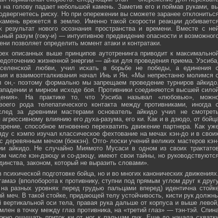
м на голову падает небольшой камень. Заметив его и поймав руками, в
подвергнетесь риску. Но при опережении вы сможете заранее отклонитьс
 камень врежется в землю. Именно такой скорости реакции добиваетс
к результат нового осознания пространства и времени. Вместе с не
ьный разум (гоку-и) — интуитивное предвидение опасности и возможног
ни позволяет определить момент атаки и контратаки.
рех описанных выше принципов аутотренинга приводит к максимально
едоточению жизненной энергии — ай-ки для проведения приема. Уэсиба
селенской любви, учил искать в борьбе не победы, а единения 
вия и взаимоотталкивания начал Инь и Ян. «Мы непрестанно молимся 
л он,- поэтому формально мы запрещаем проведение турниров айкидо
ападении и мирном исходе боя. Противники соединяются высшей сило
ния». На практике то, что Уэсиба называл «любовью», можн
своего рода телепатического контакта между противниками, иногда 
след за древними мастерами основатель айкидо учил не смотрет
 агрессивному влиянию его духа-разума, его ки. Как и в дзюдо, от бойц
зрение, способное мгновенно перехватить движение партнера. Как уж
яду с кэмпо изучал классическое фехтование на мечах кэн-до и в свои
с деревянным мечом (боккэн). Отго- лоски учений великих мастеров кэн
ии айкидо. Не случайно Миямото Мусаси в одном из своих трактато
том числе кэн-дзюцу и со-дзюцу, имеют свои тайны, но руководствуютс
инства, законом, который не выразить словами».
в психической подготовке бойца, но и во многих канонических движениях
амаэ (вполоборота к противнику, ступни под прямым углом друг к друг
 на разных уровнях перед грудью пальцами вперед) идентична стойк
меч. В такой стойке, придающей телу устойчивость, кисти рук должн
 вертикальной оси тела, правая рука дальше от корпуса и выше левой
млен в точку между глаз противника, на «третий глаз» — тэн-тэй. Спин
ужно ощущать приток ки от ног к пальцам рук. Еще до начала схватк