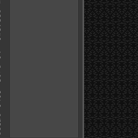
х
в
я
и
ь
и
с
о
у
о
з
.
е
ы
а
о
т
о
з
д
ы
м
з
.