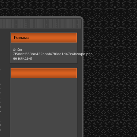
Реклама
Файл
7f5ddbf668be432bbaf47f6ed1d47c4b/sape.php
не найден!
е
в
ю
е
х
в
и
е
х
и
н