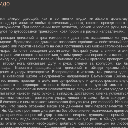
идо
ики айкидо, дающей, как и во многих видах китайского цюань-шу
о над противником любых физических данных, кроется прежде всего 
окружности. При исполнении всех захватов, блоков и бросков руки, ног
дуют по дугообразной траектории, хотя порой и в разных направлениях.
 проекция движений в трех измерениях даст ярко выраженные контур
пирали. Вращательное движение позволяет «добавить» собственный ве
ющего или перетягивающего на себя противника без боязни столкновени
удара. За счет вращения достигается быстрый уход с линии атаки
н рано или поздно остановиться, чтобы двинуться вправо или влево, н
еход осуществляется плавно. Наиболее типичен круговой проворот н
м вторая нога описывает дугу и руки, следуя за корпусом, как б
о шара. Варианты вращательных движений в айкидо чрезвычайн
дения и уходы переворотом. Возвращаясь к истокам, мы увидим здес
 в китайской школе «внутреннего» направления Ба-гуа-чжан (Восем
стественно, приводит в действие центробежную и центростремительну
адающего в водоворот, вторая отбрасывает его в нужный момент п
дится из равновесия почти исключительно скручиванием или уходом в
пытается нанести удар рукой с выпадом, достаточно слегка уклонитьс
 толчком изменить траекторию удара, лишив его силы. Идею «входа» 
й близости с ним отражает магическая фигура (см. рис monada). Не зна
ать, что здесь отражено вихре вое движение пяти первоэлементов п
ти Ян. Однако прочтение диаграммы без обозначения технических приемо
ера сравнивали простой удар в кэмпо с вихрем, дующим по прямой, 
и во всех видах воинских искусств, важнейшую роль в айкидо играе
ном этапе обучения необходимо добиться быстрой реакции на любо
мая нормальная скорость. Следующий этап — опережение для перехват