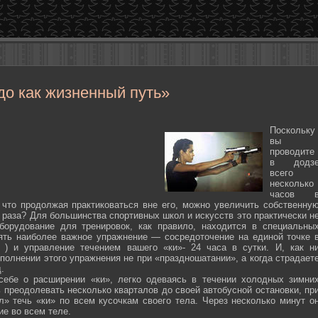
до как жизненный путь»
Поскольку
вы
проводите
в додз
всего
несколько
часов 
 что продолжая практиковаться вне его, можно увеличить собственну
 раза? Для большинства спортивных школ и искусств это практически н
борудование для тренировок, как правило, находится в специальны
ять наиболее важное упражнение — сосредоточение на единой точке 
ten ) и управление течением вашего «ки»- 24 часа в сутки. И, как н
полнении этого упражнения не при «праздношатании», а когда страдает
.
себе о расширении «ки», легко одеваясь в течении холодных зимни
 преодолевать несколько кварталов до своей автобусной остановки, пр
л» течь «ки» по всем кусочкам своего тела. Через несколько минут о
ие во всем теле.