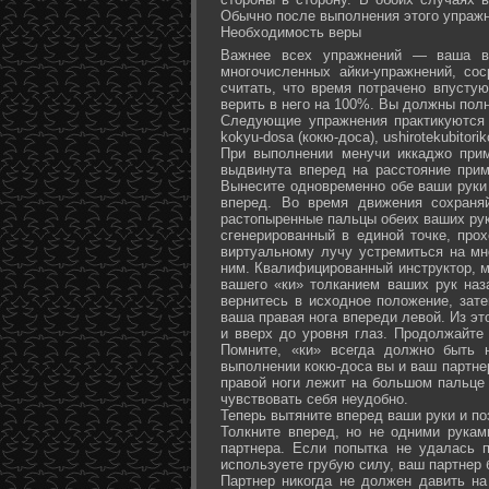
Обычно после выполнения этого упражн
Необходимость веры
Важнее всех упражнений — ваша ве
многочисленных айки-упражнений, со
считать, что время потрачено впусту
верить в него на 100%. Вы должны полн
Следующие упражнения практикуются в
kokyu-dosa (кокю-доса), ushiro­tekubitori
При выполнении менучи иккаджо прим
выдвинута вперед на расстояние прим
Вынесите одновременно обе ваши руки 
вперед. Во время движения сохраняй
растопыренные пальцы обеих ваших рук.
сгенерированный в единой точке, прох
виртуальному лучу устремиться на мн
ним. Квалифицированный инструктор, м
вашего «ки» толканием ваших рук наз
вернитесь в исходное положение, зате
ваша правая нога впереди левой. Из э
и вверх до уровня глаз. Продолжайте
Помните, «ки» всегда должно быть 
выполнении кокю-доса вы и ваш партне
правой ноги лежит на большом пальце л
чувствовать себя неудобно.
Теперь вытяните вперед ваши руки и поз
Толкните вперед, но не одними рука
партнера. Если попытка не удалась п
используете грубую силу, ваш партнер
Партнер никогда не должен давить н