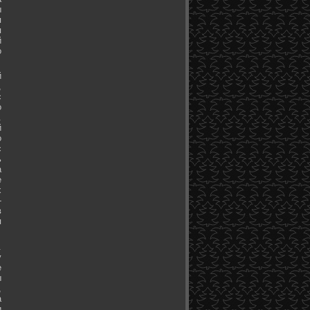
ы
я
я
й
о
й
,
с
о
.
й
о
с
ь
а
е
х
-
в
я
.
у
е
ы
,
а
и