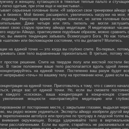
мужчину и женщину, кутающихся в тяжелые теплые пальто и стучащи
ел легко одетым, при этом еще и насвистывал…
тывает серьезные головные боли. «Я забросил свои тренировки айкидо 
ь в бизнесе. Мой бизнес расширился, увеличились нагрузки на мозг, 
о леденцы. Некоторое время аспирин помогал, но затем головные бол
жительными. Даже четыре или пять пилюль не могли заглушит
новил свою старую практику айкидо медитации. Я медитировал часам
оего недуга» Айкидо, практикуемое подобным образом, можно сравнить 
тно, вы имеете тенденцию забывать Всемогущего Бога. Но как тольк
 в «шатком» или беспомощном состоянии, что вы делаете? Молитесь.
ции на единой точке — это когда вы глубоко спите. Во-первых, потом
ерживать свое тело выравненным горизонтально. В третьих, потому чт
ет простое решение. Спите на твердом полу или жесткой постели бе
рх. В таком положении ваше тело располагается вдоль одной линии
 концентрируйтесь на единой точке. Постепенно ваш разум будет вс
ет непрерывно «течь» по вашему телу на протяжении ночи, даже если в
онцентрации на единой точке. Приготовьтесь к тому, что с самого начал
ться, уводя вас от единой точки. Но, если вы сможете постоянн
е каждого «соскока», ваша концентрация в конце-концов стане
я увеличения мощности «ки»практикуйте медитацию или глубок
лированном от посторонних месте, с закрытыми глазами, выдыхая чере
нию, мы редко можем уединиться. Эксперты айкидо изобрели другой ви
в переполненном автобусе или прогулке по тротуару в людской толпе в
я внимания окружающих. Всегда удерживайте тело в вертикально
плечи расслабленными. Если вы идете, старайтесь не раскачиваться и
ваши глаза будут открытыми, а выдох-вдох осуществляться через нос