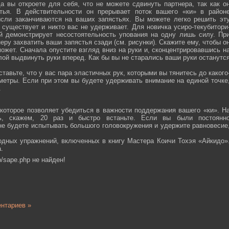
а вы откроете для себя, что не можете сдвинуть партнера, так как о
тья. В действительности он прерывает поток вашего «ки» в район
ысли заканчиваются на ваших запястьях. Вы можете легко решить эт
 существует и никто вас не удерживает. Для новичка усиро-текубитори
й демонстрирует несостоятельность упования на одну лишь силу. Пр
еру захватить ваши запястья сзади (см. рисунки). Скажите ему, чтобы о
ожет. Сначала опустите взгляд вниз на руки и, сконцентрировавшись н
ой выдвинуть руки вперед. Как бы вы не старались ваши руки останутс
тавьте, что у вас пара эластичных рук, которыми вы тянитесь до какого
ометры. Если при этом вы будете удерживать внимание на единой точке
.
которое позволяет убедиться в важности поддержания вашего «ки». Н
сь, скажем, 20 раз и быстро встаньте. Если вы были постоянн
 не будете испытывать большого головокружения и удержите равновесие
одных упражнений, включенных в книгу Мастера Коичи Тохэя «Айкидо»
.
/sape.php не найден!
нтариев »