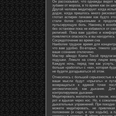
Он рассказывал, что однажды видел 
зубами от мороза, в то время как он ш
Другой человек медитирует когда испы
додзе, когда пришлось много рисковат
глотал аспирин пачками как будто эт
стали более серьезными и продол
пульсирующую боль. Наконец я возоб
без остановки пока не избавился от св
религией. Пока вам удобно и комфор
появляется опасность и вы находитесь
Сосредоточение во время сна
Наиболее трудное время для концентра
что вам удобно. Во-вторых, тяжело уд
ваше сознание отключено.
Мастер айкидо Коичи Тохэй предлага
подушки. Ляжьте на спину лицом вве
Каждую ночь, перед тем как уснуть,
больше «работать» с «ки», которая буд
не будете догадываться об этом.
Отнеситесь с большой серьезностью к к
ваши мысли будут «прыгать» и пута
возвращаться к единой точке посл
автоматической, как дыхание. Дл
контролируемое дыхание.
Медитировать желательно в тихом, изо
рот и вдыхая через нос. Но, к сожале
дыхательных упражнений. При поездке 
можете мидитировать, не привлека
положении (и сидя, и при ходьбе), а 
стороны в сторону. В обоих случаях 