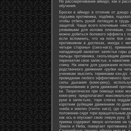
Но рассекречивание айкидо, как и рас
обучения.
Броски в айкидо в отличие от дзюдо 
подъема противника, подбива, подхват
чтобы отбить рукой летящую в грудь 
защитой. Чаще всего ключевым «инстр
уязвимыми для излома плечевым, лок
можно добиться болевого эффекта с п
если вспомнить, что на поле боя са
противником в доспехах, иногда с м
четыре стороны» (сихо-нагэ), примен
нападающий захватил запястье горы ра
пальцы противника, скользящим движе
перехватом свое запястье, и нажатием
спину. На земле для удержания исполь
родственного движения «рубки на чет
ученикам мыслить терминами кэн-до: 
проведении любого эффективного брос
силы дыхания (кокю-реку), исполь
проникновение в ритм движений против
ки. Теоретически при помощи кокю мо
кокю-реку предполагают максимальну
руки в запястьях, тори слегка подда
коротким рубящим движением по диаг
«неба и земли» (тэнти- нагэ), где так
положении сидя тори вращательным дви
как ось и опускает свою левую руку. В
приема содержит явную аллюзию на т
Земли и Неба, повергает противника (
Сложнейшую технику айкидо нельзя, к 