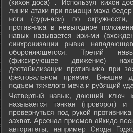
(кихон-доса) . Используя кихон-до
линии атаки при помощи маха бедер
ноги (сури-аси) по окружности
противника в невыгодное положен
навык называется ири-ми (вхожде
синхронизации рывка нападающе
обороняющегося. Третий на
(фиксирующее движение) на
дестабилизации противника при за
фехтовальном приеме. Внешне дв
подъем тяжелого меча и рубящий уда
Четвертый навык, дающий ключ к
называется тэнкан (проворот) и
провернуться под рукой противника
захват. Арсенал приемов айкидо ве
авторитеты, например Сиода Годз