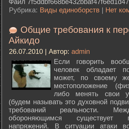
Файл 7f5ddbf668be432bbaf47f6ed1d47
Рубрика:
Виды единоборств
|
Нет ко
Общие требования к пе
Айкидо
26.07.2010 | Автор:
admin
Если говорить вооб
человек обладает п
может, по своему ж
местоположение (физ
либо менять свои у
(будем называть это духовной подв
требований реальности. М
обороняющимся существует п
напряжений. В ситуации атаки в