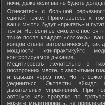
ночи, даже если вы не будете догады
Отнеситесь с большой серьезнос
единой точке. Приготовьтесь к том
ваши мысли будут «прыгать» и путат
точки. Но, если вы сможете постоян
точке после каждого «соскока», ваш
концов станет автоматической, как 
мощности «ки»практикуйте ме
контролируемое дыхание.
Медитировать желательно в тих
посторонних месте, с закрытыми гла
и вдыхая через нос. Но, к сожа
уединиться. Эксперты айкидо 
дыхательных упражнений. При по
автобусе или прогулке по тротуа
можете мидитировать, не привлека