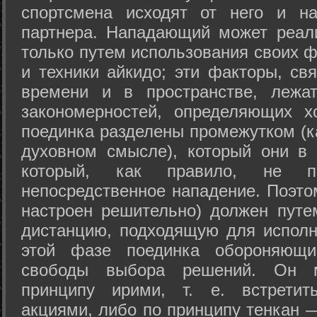
спортсмена исходят от него и на
партнера. Нападающий может реал
только путем использования своих 
и техники айкидо; эти факторы, св
времени и в пространстве, лежа
закономерностей, определяющих х
поединка разделены промежутком (ка
духовном смысле), который они в 
который, как правило, не по
непосредственное нападение. Поэто
настроен решительно) должен путе
дистанцию, подходящую для исполн
этой фазе поединка обороняющ
свободы выбора решений. Он м
принципу ирими, т. е. встретит
акциями, либо по принципу тенкан —