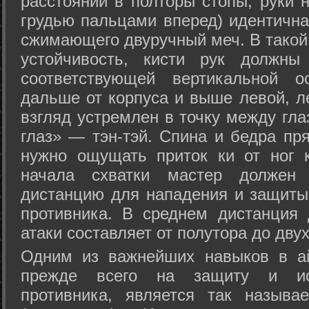
расстоянии в полторы стопы, руки 
грудью пальцами вперед) идентична
сжимающего двуручный меч. В такой
устойчивость, кисти рук должны
соответствующей вертикальной о
дальше от корпуса и выше левой, л
взгляд устремлен в точку между гла
глаз» — тэн-тэй. Спина и бедра пр
нужно ощущать приток ки от ног 
начала схватки мастер должен 
дистанцию для нападения и защиты 
противника. В среднем дистанция
атаки составляет от полутора до дву
Одним из важнейших навыков в ай
прежде всего на защиту и исп
противника, является так называ