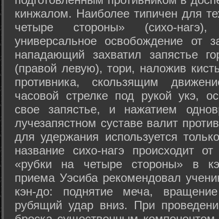
кинжалом. Наиболее типичен для те
четыре стороны» (сихо-нагэ)
универсальное освобождение от з
нападающий захватил запястье го
(правой левую), тори, наложив кист
противника, скользящим движени
часовой стрелке под рукой укэ, о
свое запястье, и нажатием одно
лучезапястном суставе валит против
для удержания используется только
название сихо-нагэ происходит от
«рубки на четыре стороны» в кэ
приема Уэсиба рекомендовал учен
кэн-до: поднятие меча, вращени
рубящий удар вниз. При проведен
броска существенным компонентом 