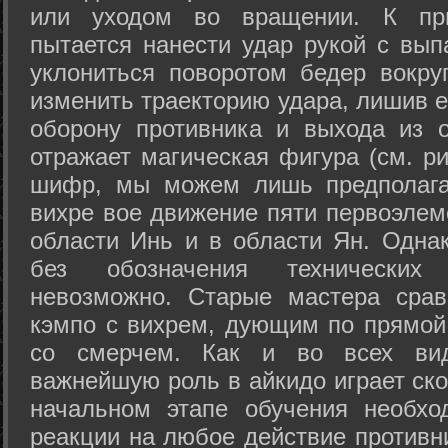
или уходом во вращении. К при
пытается нанести удар рукой с вып
уклониться поворотом бедер вокру
изменить траекторию удара, лишив е
оборону противника и выхода из 
отражает магическая фигура (см. ри
шифр, мы можем лишь предполагат
вихре вое движение пяти первоэлеме
области Инь и в области Ян. Одна
без обозначения технических
невозможно. Старые мастера срав
кэмпо с вихрем, дующим по прямой
со смерчем. Как и во всех вида
важнейшую роль в айкидо играет ско
начальном этапе обучения необхо
реакции на любое действие противн