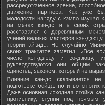
рассредоточенное зрение, способно
движение партнера. Как уже бы
молодости наряду с кэмпо изучал к
на мечах кэн-до и в своих стра
расставался с деревянным мечом 
учений великих мастеров кэн-дзюцу 
теории айкидо. Не случайно Миям
своих трактатов заметил: «Все вои
числе кэн-дзюцу и со-дзюцу, 
руководствуются они общим зак
единства, законом, который не выра
Влияние кэн-до сказывается не 
подготовке бойца, но и во многих 
Даже основная исходная стойка хан
противнику, ступни под прямым 