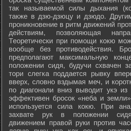
так называемой силы дыхания (ко
также в дзю-дзюцу и дзюдо. Други
проникновение в ритм движений прот
действиям, позволяющая напра
Теоретически при помощи кокю мож
вообще без противодействия. Бро
предполагают максимальную конц
положении сидя, будучи схвачен за
тори слегка поддается рывку впер
вверх, словно вздымая меч, и коро
по диагонали вниз выводит укэ из
эффективен бросок «неба и земли» (
используется сила кокю. При ан
захвате рук в положении сид
движением правой руки против час
левую руку укэ как ось и опуска