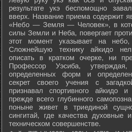
результате укэ беспомощно зава
вверх. Название приема содержит я
«Небо — Земля — Человек», в кото
силы Земли и Неба, повергает проти
этот момент указывает на небо,
Сложнейшую технику айкидо нел
описать в кратком очерке, ни пр
Профессор Уэсиба, утверждая
определенных форм и определенн
секрет своего учения с загадк
признавал спортивного айкидо и
прежде всего глубинного самопозна
поныне живет в триединой сущно
сингитай, где качества духовные 
техническом совершенстве.