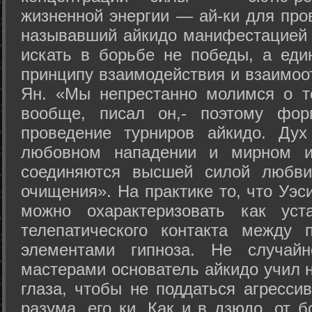
жизненной энергии — ай-ки для про
называвший айкидо манифестацией 
искать в борьбе не победы, а еди
принципу взаимодействия и взаимоо
Ян. «Мы непрестанно молимся о т
вообще, писал он,- поэтому фо
проведение турниров айкидо. Дух
любовном нападении и мирном ис
соединяются высшей силой любви
очищения». На практике то, что Уэ
можно охарактеризовать как уст
телепатического контакта между 
элементами гипноза. Не случай
мастерами основатель айкидо учил н
глаза, чтобы не поддаться агресси
разума, его ки. Как и в дзюдо, от 