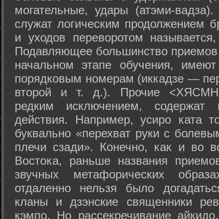
могательные, удары (атэми-вадза).
служат логическим продолжением бр
и уходов переворотом называется,
Подавляющее большинство приемов 
начальном этапе обучения, имеют
порядковым номерам (иккадзе — пер
второй и т. д.). Прочие <ХЯСМН
редким исключением, содержат 
действия. Например, усиро ката то
буквально «перехват руки с болевы
плечи сзади». Конечно, как и во в
Востока, раньше названия прием
звучных метафорических образ
отдаленно нельзя было догадатьс
кланы и дзэнские священники рев
кэмпо. Но рассекречивание айкидо,