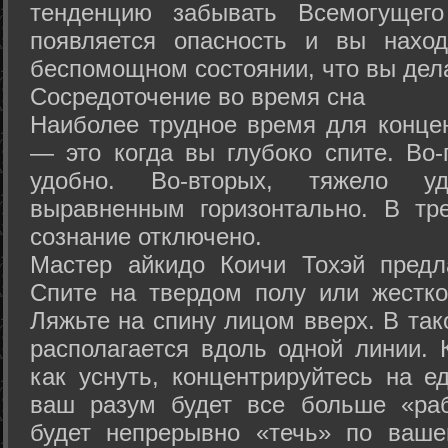
тенденцию забывать Всемогущего
появляется опасность и вы нахо
беспомощном состоянии, что вы дел
Сосредоточение во время сна
Наиболее трудное время для концен
— это когда вы глубоко спите. Во-
удобно. Во-вторых, тяжело у
выравненным горизонтально. В тр
сознание отключено.
Мастер айкидо Коичи Тохэй предл
Спите на твердом полу или жестко
Ляжьте на спину лицом вверх. В та
располагается вдоль одной линии. 
как уснуть, концентрируйтесь на е
ваш разум будет все больше «раб
будет непрерывно «течь» по ваше