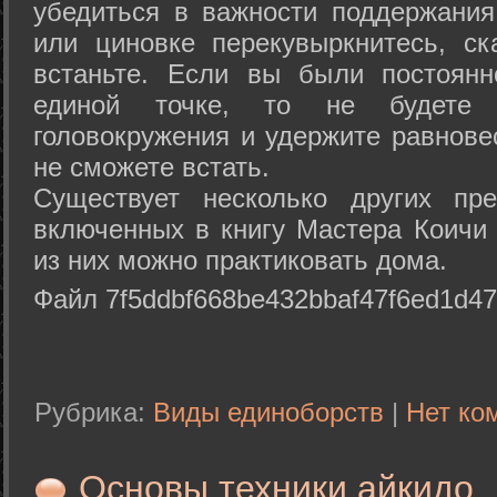
убедиться в важности поддержания
или циновке перекувыркнитесь, с
встаньте. Если вы были постоянн
единой точке, то не будете 
головокружения и удержите равнове
не сможете встать.
Существует несколько других пре
включенных в книгу Мастера Коичи 
из них можно практиковать дома.
Файл 7f5ddbf668be432bbaf47f6ed1d47
Рубрика:
Виды единоборств
|
Нет ко
Основы техники айкидо