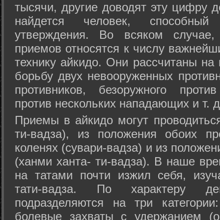
тысячи, другие доводят эту цифру д
найдется человек, способный
утверждения. Во всяком случае,
приемов относятся к числу важнейш
технику айкидо. Они рассчитаны на
борьбу двух невооруженных противн
противников, безоружного против
против нескольких нападающих и т. д
Приемы в айкидо могут проводиться
ти-вадза), из положения обоих п
коленях (сувари-вадза) и из положе
(ханми ханта- ти-вадза). В наше вр
на татами почти изжил себя, изу
тати-вадза. По характеру д
подразделяются на три категории: 
болевые захваты с удержанием (ос