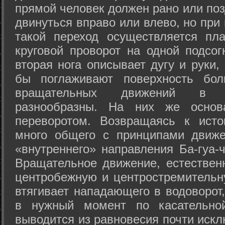
прямой человек должен рано или поз
двинуться вправо или влево, но пр
такой переход осуществляется пл
круговой проворот на одной подсог
вторая нога описывает дугу и руки,
бы поглаживают поверхность бол
вращательных движений в а
разнообразны. На них же осно
переворотом. Возвращаясь к ист
много общего с принципами движе
«внутреннего» направления Ба-гуа-
Вращательное движение, естественн
центробежную и центростремительн
втягивает нападающего в водоворот,
в нужный момент по касательной
выводится из равновесия почти иск