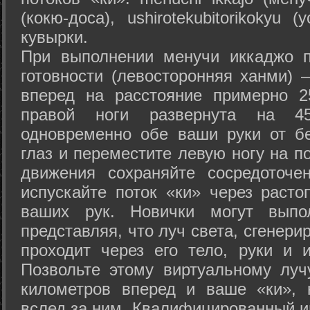
(кокю-доса), ushiro­tekubitori­kokyu 
кувырки.
При выполнении менучи иккаджо п
готовности (левосторонняя ханми) 
вперед на расстояние примерно 2
правой ноги развернута на 45
одновременно обе ваши руки от б
глаз и переместите левую ногу на п
движения сохраняйте сосредоточе
испускайте поток «ки» через раст
ваших рук. Новички могут выпол
представляя, что луч света, сгенери
проходит через его тело, руки и и
Позвольте этому виртуальному луч
километров вперед и ваше «ки», 
вслед за ним. Квалифицированный и