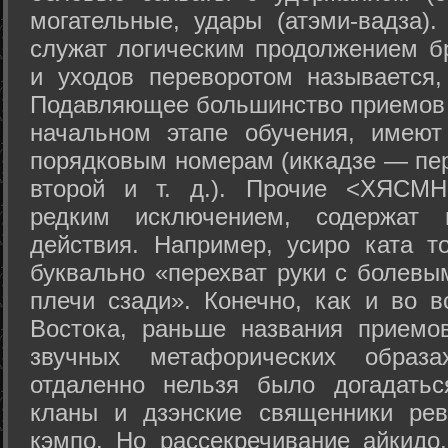
могательные, удары (атэми-вадза).
служат логическим продолжением бр
и уходов переворотом называется,
Подавляющее большинство приемов 
начальном этапе обучения, имеют
порядковым номерам (иккадзе — пер
второй и т. д.). Прочие <ХЯСМН
редким исключением, содержат 
действия. Например, усиро ката то
буквально «перехват руки с болевы
плечи сзади». Конечно, как и во в
Востока, раньше названия прием
звучных метафорических образ
отдаленно нельзя было догадатьс
кланы и дзэнские священники рев
кэмпо. Но рассекречивание айкидо,