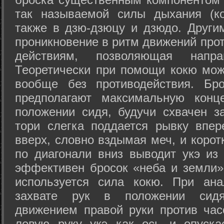
так называемой силы дыхания (ко
также в дзю-дзюцу и дзюдо. Други
проникновение в ритм движений прот
действиям, позволяющая напра
Теоретически при помощи кокю мож
вообще без противодействия. Бро
предполагают максимальную конц
положении сидя, будучи схвачен за
тори слегка поддается рывку впер
вверх, словно вздымая меч, и коро
по диагонали вниз выводит укэ из
эффективен бросок «неба и земли» (
используется сила кокю. При ан
захвате рук в положении сид
движением правой руки против час
левую руку укэ как ось и опуска