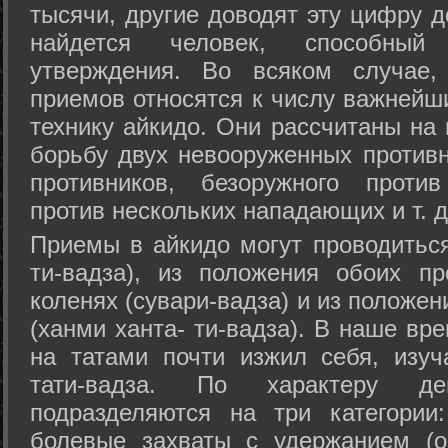
тысячи, другие доводят эту цифру д
найдется человек, способный
утверждения. Во всяком случае,
приемов относятся к числу важнейш
технику айкидо. Они рассчитаны на
борьбу двух невооруженных противн
противников, безоружного против
против нескольких нападающих и т. д
Приемы в айкидо могут проводиться
ти-вадза), из положения обоих п
коленях (сувари-вадза) и из положе
(ханми ханта- ти-вадза). В наше вр
на татами почти изжил себя, изу
тати-вадза. По характеру д
подразделяются на три категории: 
болевые захваты с удержанием (ос