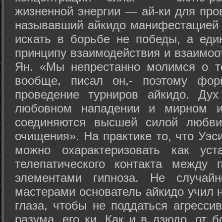
жизненной энергии — ай-ки для про
называвший айкидо манифестацией 
искать в борьбе не победы, а еди
принципу взаимодействия и взаимоо
Ян. «Мы непрестанно молимся о т
вообще, писал он,- поэтому фо
проведение турниров айкидо. Дух
любовном нападении и мирном ис
соединяются высшей силой любви
очищения». На практике то, что Уэ
можно охарактеризовать как уст
телепатического контакта между 
элементами гипноза. Не случай
мастерами основатель айкидо учил н
глаза, чтобы не поддаться агресси
разума, его ки. Как и в дзюдо, от 