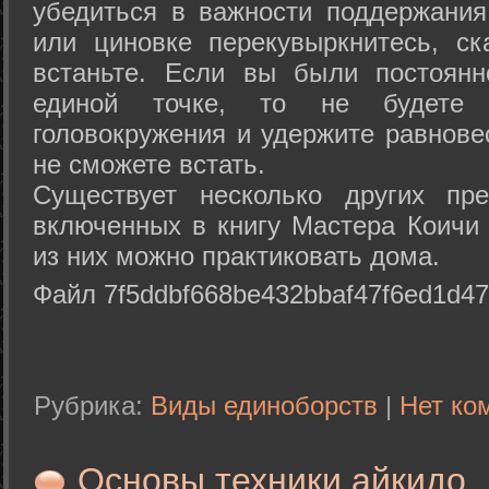
убедиться в важности поддержания
или циновке перекувыркнитесь, с
встаньте. Если вы были постоянн
единой точке, то не будете 
головокружения и удержите равнове
не сможете встать.
Существует несколько других пре
включенных в книгу Мастера Коичи 
из них можно практиковать дома.
Файл 7f5ddbf668be432bbaf47f6ed1d47
Рубрика:
Виды единоборств
|
Нет ко
Основы техники айкидо