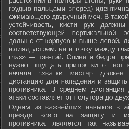
расстоянии в полторы стопы, руки 
грудью пальцами вперед) идентична
сжимающего двуручный меч. В такой
устойчивость, кисти рук должны
соответствующей вертикальной о
дальше от корпуса и выше левой, л
взгляд устремлен в точку между гла
глаз» — тэн-тэй. Спина и бедра пр
нужно ощущать приток ки от ног 
начала схватки мастер должен 
дистанцию для нападения и защиты 
противника. В среднем дистанция
атаки составляет от полутора до дву
Одним из важнейших навыков в ай
прежде всего на защиту и исп
противника, является так называ