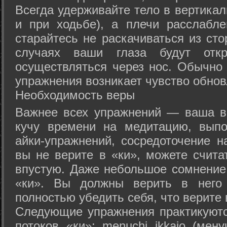
Всегда удерживайте тело в вертикал
и при ходьбе), а плечи расслабл
старайтесь не раскачиваться из сто
случаях ваши глаза будут отк
осуществляться через нос. Обычно 
упражнения возникает чувство обнов
Необходимость веры
Важнее всех упражнений — ваша в
кучу времени на медитацию, выпо
айки-упражнений, сосредоточение н
вы не верите в «ки», можете счита
впустую. Даже небольшое сомнение 
«ки». Вы должны верить в нег
полностью убедить себя, что верите 
Следующие упражнения практикуютс
потоков «ки»: menuchi ikkajo (мену