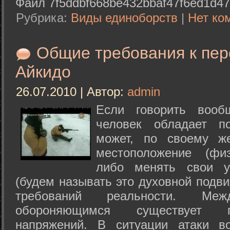
Файл 7f5ddbf668be432bbaf47f6ed1d47
Рубрика:
Виды единоборств
|
Нет ко
Общие требования к пе
Айкидо
26.07.2010 | Автор:
admin
Если говорить вооб
человек обладает п
может, по своему ж
местоположение (физ
либо менять свои у
(будем называть это духовной подв
требований реальности. М
обороняющимся существует п
напряжений. В ситуации атаки в