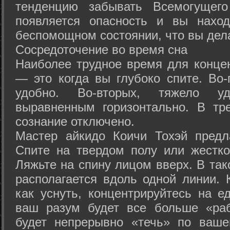
тенденцию забывать Всемогущего
появляется опасность и вы нахо
беспомощном состоянии, что вы дел
Сосредоточение во время сна
Наиболее трудное время для концен
— это когда вы глубоко спите. Во-
удобно. Во-вторых, тяжело у
выравненным горизонтально. В тр
сознание отключено.
Мастер айкидо Коичи Тохэй предл
Спите на твердом полу или жестко
Ляжьте на спину лицом вверх. В та
располагается вдоль одной линии. 
как уснуть, концентрируйтесь на е
ваш разум будет все больше «раб
будет непрерывно «течь» по ваше