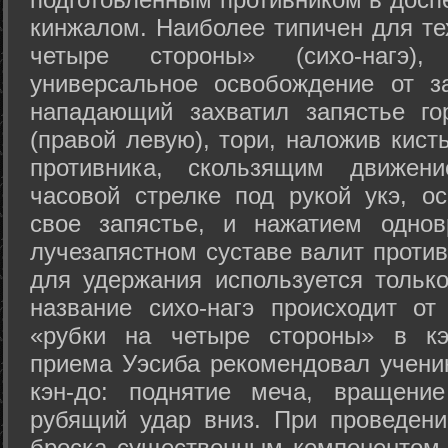
кинжалом. Наиболее типичен для те
четыре стороны» (сихо-нагэ)
универсальное освобождение от з
нападающий захватил запястье го
(правой левую), тори, наложив кист
противника, скользящим движени
часовой стрелке под рукой укэ, о
свое запястье, и нажатием одно
лучезапястном суставе валит против
для удержания используется только
название сихо-нагэ происходит от
«рубки на четыре стороны» в кэ
приема Уэсиба рекомендовал учен
кэн-до: поднятие меча, вращени
рубящий удар вниз. При проведен
броска существенным компонентом 