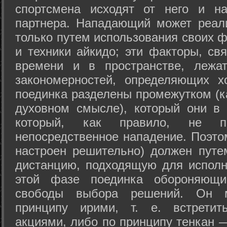
спортсмена исходят от него и на
партнера. Нападающий может реал
только путем использования своих 
и техники айкидо; эти факторы, св
времени и в пространстве, лежа
закономерностей, определяющих х
поединка разделены промежутком (ка
духовном смысле), который они в 
который, как правило, не по
непосредственное нападение. Поэто
настроен решительно) должен путе
дистанцию, подходящую для исполн
этой фазе поединка обороняющ
свободы выбора решений. Он м
принципу ирими, т. е. встретит
акциями, либо по принципу тенкан —