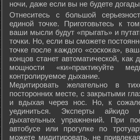
ночи, даже если вы не будете догады
Отнеситесь с большой серьезнос
единой точке. Приготовьтесь к том
ваши мысли будут «прыгать» и путат
точки. Но, если вы сможете постоян
точке после каждого «соскока», ваш
концов станет автоматической, как 
мощности «ки»практикуйте ме
контролируемое дыхание.
Медитировать желательно в тих
посторонних месте, с закрытыми гла
и вдыхая через нос. Но, к сожа
уединиться. Эксперты айкидо 
дыхательных упражнений. При по
автобусе или прогулке по тротуа
можете мидитировать, не привлека