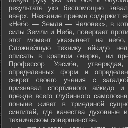
результате укэ беспомощно зава
вверх. Название приема содержит я
«Небо — Земля — Человек», в кото
силы Земли и Неба, повергает проти
этот момент указывает на небо,
Сложнейшую технику айкидо нел
описать в кратком очерке, ни пр
Профессор Уэсиба, утверждая
определенных форм и определенн
секрет своего учения с загадк
признавал спортивного айкидо и
прежде всего глубинного самопозна
поныне живет в триединой сущно
сингитай, где качества духовные 
техническом совершенстве.