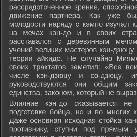
рассредоточенное зрение, способно
движение партнера. Как уже бы
молодости наряду с кэмпо изучал к
на мечах кэн-до и в своих стра
расставался с деревянным мечом 
учений великих мастеров кэн-дзюцу 
теории айкидо. Не случайно Миям
своих трактатов заметил: «Все вои
числе кэн-дзюцу и со-дзюцу, 
руководствуются они общим зак
единства, законом, который не выра
Влияние кэн-до сказывается не 
подготовке бойца, но и во многих 
Даже основная исходная стойка хан
противнику, ступни под прямым 