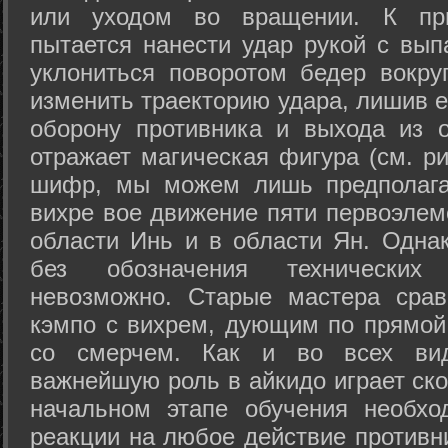
или уходом во вращении. К при
пытается нанести удар рукой с вып
уклониться поворотом бедер вокру
изменить траекторию удара, лишив е
оборону противника и выхода из 
отражает магическая фигура (см. ри
шифр, мы можем лишь предполагат
вихре вое движение пяти первоэлеме
области Инь и в области Ян. Одна
без обозначения технических
невозможно. Старые мастера срав
кэмпо с вихрем, дующим по прямой
со смерчем. Как и во всех вида
важнейшую роль в айкидо играет ско
начальном этапе обучения необхо
реакции на любое действие противн