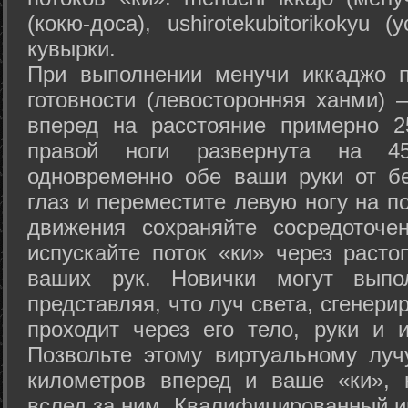
(кокю-доса), ushiro­tekubitori­kokyu 
кувырки.
При выполнении менучи иккаджо п
готовности (левосторонняя ханми) 
вперед на расстояние примерно 2
правой ноги развернута на 45
одновременно обе ваши руки от б
глаз и переместите левую ногу на п
движения сохраняйте сосредоточе
испускайте поток «ки» через раст
ваших рук. Новички могут выпол
представляя, что луч света, сгенери
проходит через его тело, руки и и
Позвольте этому виртуальному луч
километров вперед и ваше «ки», 
вслед за ним. Квалифицированный и