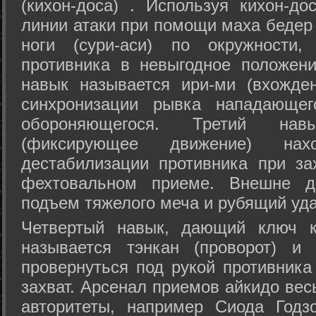
(кихон-доса) . Используя кихон-до
линии атаки при помощи маха бедер
ноги (сури-аси) по окружности
противника в невыгодное положен
навык называется ири-ми (вхожде
синхронизации рывка нападающе
обороняющегося. Третий на
(фиксирующее движение) на
дестабилизации противника при за
фехтовальном приеме. Внешне дв
подъем тяжелого меча и рубящий уда
Четвертый навык, дающий ключ к
называется тэнкан (проворот) и
провернуться под рукой противника
захват. Арсенал приемов айкидо ве
авторитеты, например Сиода Годз