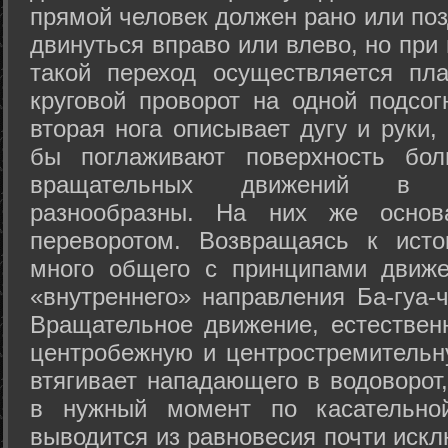
прямой человек должен рано или поз
двинуться вправо или влево, но пр
такой переход осуществляется пл
круговой проворот на одной подсог
вторая нога описывает дугу и руки,
бы поглаживают поверхность бол
вращательных движений в а
разнообразны. На них же осно
переворотом. Возвращаясь к ист
много общего с принципами движе
«внутреннего» направления Ба-гуа-
Вращательное движение, естественн
центробежную и центростремительн
втягивает нападающего в водоворот,
в нужный момент по касательной
выводится из равновесия почти иск