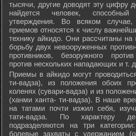
тысячи, другие доводят эту цифру д
найдется человек, способный
утверждения. Во всяком случае,
приемов относятся к числу важнейш
технику айкидо. Они рассчитаны на
борьбу двух невооруженных противн
противников, безоружного против
против нескольких нападающих и т. д
Приемы в айкидо могут проводиться
ти-вадза), из положения обоих п
коленях (сувари-вадза) и из положе
(ханми ханта- ти-вадза). В наше вр
на татами почти изжил себя, изу
тати-вадза. По характеру д
подразделяются на три категории: 
болевые захваты с удержанием (ос