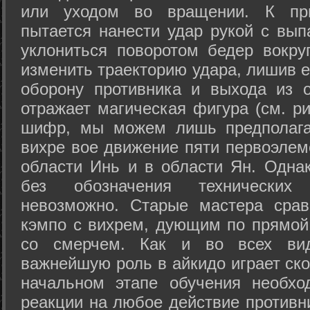
или уходом во вращении. К при
пытается нанести удар рукой с вып
уклониться поворотом бедер вокру
изменить траекторию удара, лишив е
оборону противника и выхода из 
отражает магическая фигура (см. ри
шифр, мы можем лишь предполагат
вихре вое движение пяти первоэлеме
области Инь и в области Ян. Одна
без обозначения технических
невозможно. Старые мастера срав
кэмпо с вихрем, дующим по прямой
со смерчем. Как и во всех вида
важнейшую роль в айкидо играет ско
начальном этапе обучения необхо
реакции на любое действие противн