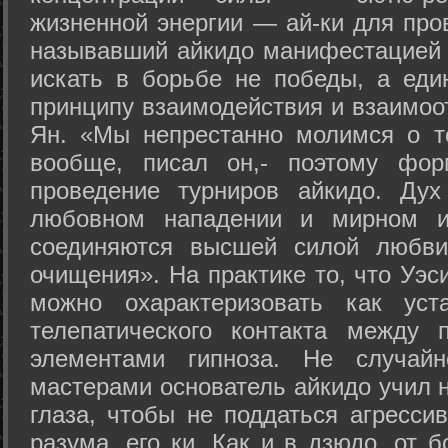
жизненной энергии — ай-ки для про
называвший айкидо манифестацией 
искать в борьбе не победы, а еди
принципу взаимодействия и взаимоо
Ян. «Мы непрестанно молимся о т
вообще, писал он,- поэтому фо
проведение турниров айкидо. Дух
любовном нападении и мирном ис
соединяются высшей силой любви
очищения». На практике то, что Уэ
можно охарактеризовать как уст
телепатического контакта между 
элементами гипноза. Не случай
мастерами основатель айкидо учил н
глаза, чтобы не поддаться агресси
разума, его ки. Как и в дзюдо, от 