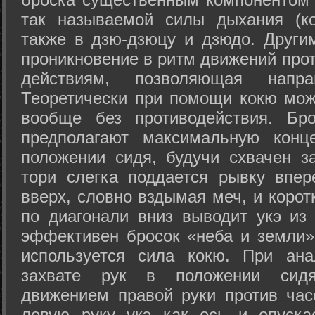
так называемой силы дыхания (ко
также в дзю-дзюцу и дзюдо. Други
проникновение в ритм движений прот
действиям, позволяющая напра
Теоретически при помощи кокю мож
вообще без противодействия. Бро
предполагают максимальную конц
положении сидя, будучи схвачен за
тори слегка поддается рывку впер
вверх, словно вздымая меч, и коро
по диагонали вниз выводит укэ из
эффективен бросок «неба и земли» (
используется сила кокю. При ан
захвате рук в положении сид
движением правой руки против час
левую руку укэ как ось и опуска