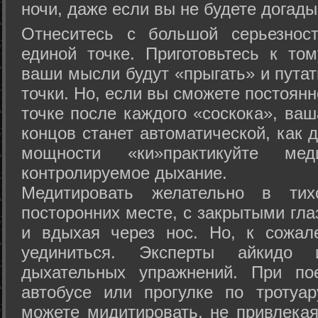
ночи, даже если вы не будете догады
Отнеситесь с большой серьезнос
единой точке. Приготовьтесь к том
ваши мысли будут «прыгать» и путат
точки. Но, если вы сможете постоян
точке после каждого «соскока», ваш
концов станет автоматической, как 
мощности «ки»практикуйте ме
контролируемое дыхание.
Медитировать желательно в тих
посторонних месте, с закрытыми гла
и вдыхая через нос. Но, к сожа
уединиться. Эксперты айкидо 
дыхательных упражнений. При по
автобусе или прогулке по тротуа
можете мидитировать, не привлека