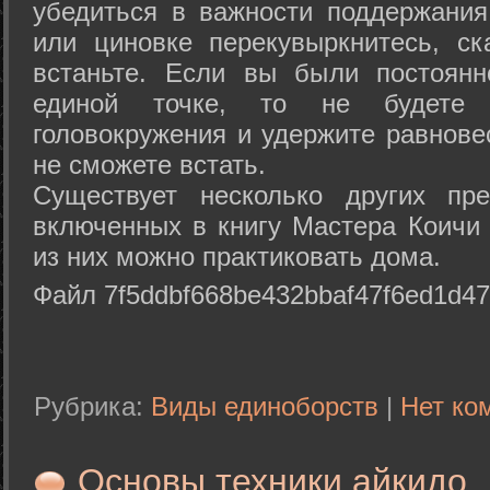
убедиться в важности поддержания
или циновке перекувыркнитесь, с
встаньте. Если вы были постоянн
единой точке, то не будете 
головокружения и удержите равнове
не сможете встать.
Существует несколько других пре
включенных в книгу Мастера Коичи 
из них можно практиковать дома.
Файл 7f5ddbf668be432bbaf47f6ed1d47
Рубрика:
Виды единоборств
|
Нет ко
Основы техники айкидо