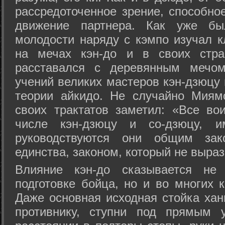
рассредоточенное зрение, способно
движение партнера. Как уже бы
молодости наряду с кэмпо изучал к
на мечах кэн-до и в своих стра
расставался с деревянным мечом 
учений великих мастеров кэн-дзюцу 
теории айкидо. Не случайно Миям
своих трактатов заметил: «Все вои
числе кэн-дзюцу и со-дзюцу, 
руководствуются они общим зак
единства, законом, который не выра
Влияние кэн-до сказывается не 
подготовке бойца, но и во многих 
Даже основная исходная стойка хан
противнику, ступни под прямым 