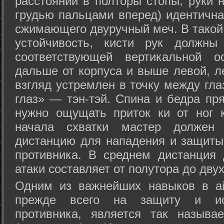
расстоянии в полторы стопы, руки 
грудью пальцами вперед) идентична
сжимающего двуручный меч. В такой
устойчивость, кисти рук должны
соответствующей вертикальной о
дальше от корпуса и выше левой, л
взгляд устремлен в точку между гла
глаз» — тэн-тэй. Спина и бедра пр
нужно ощущать приток ки от ног 
начала схватки мастер должен 
дистанцию для нападения и защиты 
противника. В среднем дистанция
атаки составляет от полутора до дву
Одним из важнейших навыков в ай
прежде всего на защиту и исп
противника, является так называ