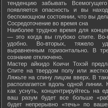
тенденцию забывать Всемогущего
появляется опасность и вы нахо
беспомощном состоянии, что вы дел
Сосредоточение во время сна
Наиболее трудное время для концен
— это когда вы глубоко спите. Во-
удобно. Во-вторых, тяжело у
выравненным горизонтально. В тр
сознание отключено.
Мастер айкидо Коичи Тохэй предл
Спите на твердом полу или жестко
Ляжьте на спину лицом вверх. В та
располагается вдоль одной линии. 
как уснуть, концентрируйтесь на е
ваш разум будет все больше «раб
будет непрерывно «течь» по ваше