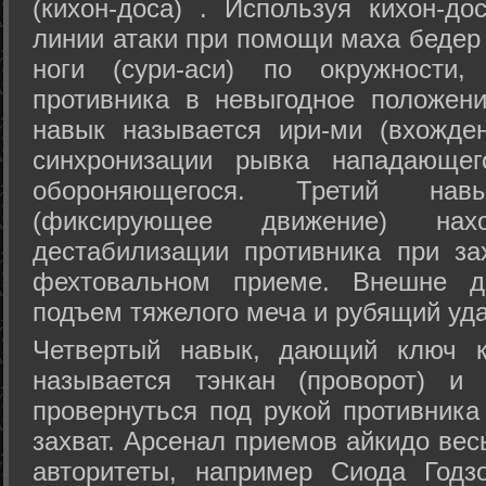
(кихон-доса) . Используя кихон-до
линии атаки при помощи маха бедер
ноги (сури-аси) по окружности
противника в невыгодное положен
навык называется ири-ми (вхожде
синхронизации рывка нападающе
обороняющегося. Третий на
(фиксирующее движение) на
дестабилизации противника при за
фехтовальном приеме. Внешне дв
подъем тяжелого меча и рубящий уда
Четвертый навык, дающий ключ к
называется тэнкан (проворот) и
провернуться под рукой противника
захват. Арсенал приемов айкидо ве
авторитеты, например Сиода Годз