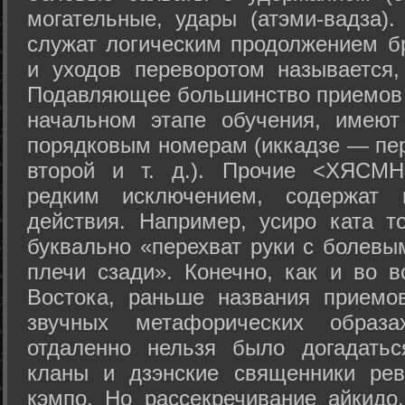
могательные, удары (атэми-вадза).
служат логическим продолжением бр
и уходов переворотом называется,
Подавляющее большинство приемов 
начальном этапе обучения, имеют
порядковым номерам (иккадзе — пер
второй и т. д.). Прочие <ХЯСМН
редким исключением, содержат 
действия. Например, усиро ката то
буквально «перехват руки с болевы
плечи сзади». Конечно, как и во в
Востока, раньше названия прием
звучных метафорических образ
отдаленно нельзя было догадатьс
кланы и дзэнские священники рев
кэмпо. Но рассекречивание айкидо,