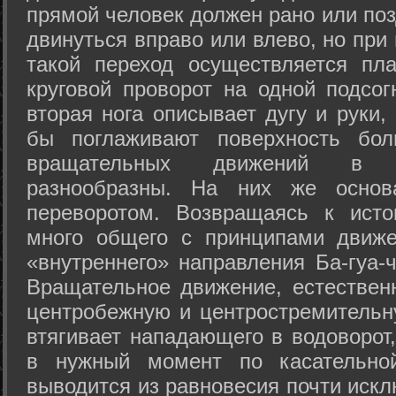
прямой человек должен рано или поз
двинуться вправо или влево, но пр
такой переход осуществляется пл
круговой проворот на одной подсог
вторая нога описывает дугу и руки,
бы поглаживают поверхность бол
вращательных движений в а
разнообразны. На них же осно
переворотом. Возвращаясь к ист
много общего с принципами движе
«внутреннего» направления Ба-гуа-
Вращательное движение, естественн
центробежную и центростремительн
втягивает нападающего в водоворот,
в нужный момент по касательной
выводится из равновесия почти иск