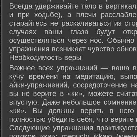
Всегда удерживайте тело в вертикал
и при ходьбе), а плечи расслабл
старайтесь не раскачиваться из сто
случаях ваши глаза будут отк
осуществляться через нос. Обычно 
упражнения возникает чувство обнов
Необходимость веры
Важнее всех упражнений — ваша в
кучу времени на медитацию, выпо
айки-упражнений, сосредоточение н
вы не верите в «ки», можете счита
впустую. Даже небольшое сомнение 
«ки». Вы должны верить в нег
полностью убедить себя, что верите 
Следующие упражнения практикуютс
потоков «ки»: menuchi ikkajo (мену