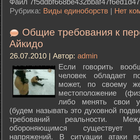
Файл 7f5ddbf668be432bbaf47f6ed1d47
Рубрика:
Виды единоборств
|
Нет ко
Общие требования к пе
Айкидо
26.07.2010 | Автор:
admin
Если говорить вооб
человек обладает п
может, по своему ж
местоположение (физ
либо менять свои у
(будем называть это духовной подв
требований реальности. М
обороняющимся существует п
напряжений. В ситуации атаки в