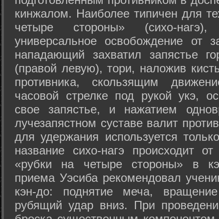
кинжалом. Наиболее типичен для те
четыре стороны» (сихо-нагэ)
универсальное освобождение от з
нападающий захватил запястье го
(правой левую), тори, наложив кист
противника, скользящим движени
часовой стрелке под рукой укэ, о
свое запястье, и нажатием одно
лучезапястном суставе валит против
для удержания используется только
название сихо-нагэ происходит от
«рубки на четыре стороны» в кэ
приема Уэсиба рекомендовал учен
кэн-до: поднятие меча, вращени
рубящий удар вниз. При проведен
броска существенным компонентом 