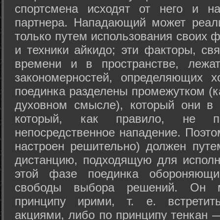
спортсмена исходят от него и на
партнера. Нападающий может реал
только путем использования своих 
и техники айкидо; эти факторы, св
времени и в пространстве, лежа
закономерностей, определяющих х
поединка разделены промежутком (ка
духовном смысле), который они в 
который, как правило, не по
непосредственное нападение. Поэто
настроен решительно) должен путе
дистанцию, подходящую для исполн
этой фазе поединка обороняющ
свободы выбора решений. Он м
принципу ирими, т. е. встретит
акциями, либо по принципу тенкан —