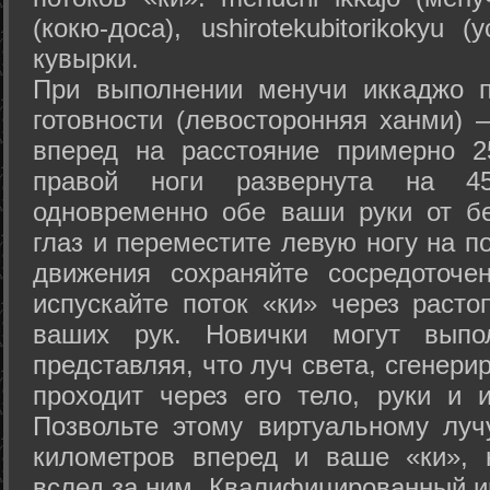
(кокю-доса), ushiro­tekubitori­kokyu 
кувырки.
При выполнении менучи иккаджо п
готовности (левосторонняя ханми) 
вперед на расстояние примерно 2
правой ноги развернута на 45
одновременно обе ваши руки от б
глаз и переместите левую ногу на п
движения сохраняйте сосредоточе
испускайте поток «ки» через раст
ваших рук. Новички могут выпол
представляя, что луч света, сгенери
проходит через его тело, руки и и
Позвольте этому виртуальному луч
километров вперед и ваше «ки», 
вслед за ним. Квалифицированный и