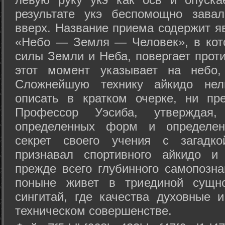
результате укэ беспомощно зава
вверх. Название приема содержит я
«Небо — Земля — Человек», в кото
силы Земли и Неба, повергает проти
этот момент указывает на небо,
Сложнейшую технику айкидо нел
описать в кратком очерке, ни пр
Профессор Уэсиба, утверждая
определенных форм и определенн
секрет своего учения с загадк
признавал спортивного айкидо и
прежде всего глубинного самопозна
поныне живет в триединой сущно
сингитай, где качества духовные 
техническом совершенстве.