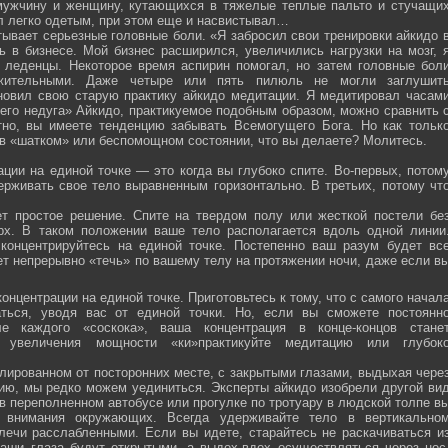
мужчину и женщину, кутающихся в тяжелые теплые пальто и стучащи
ел легко одетым, при этом еще и насвистывал…
тывает серьезные головные боли. «Я забросил свои тренировки айкидо 
ь в бизнесе. Мой бизнес расширился, увеличились нагрузки на мозг, 
о леденцы. Некоторое время аспирин помогал, но затем головные бол
жительными. Даже четыре или пять пилюль не могли заглушит
новил свою старую практику айкидо медитации. Я медитировал часам
оего недуга» Айкидо, практикуемое подобным образом, можно сравнить 
тно, вы имеете тенденцию забывать Всемогущего Бога. Но как тольк
 в «шатком» или беспомощном состоянии, что вы делаете? Молитесь.
ции на единой точке — это когда вы глубоко спите. Во-первых, потом
ерживать свое тело выравненным горизонтально. В третьих, потому чт
ет простое решение. Спите на твердом полу или жесткой постели бе
рх. В таком положении ваше тело располагается вдоль одной линии
 концентрируйтесь на единой точке. Постепенно ваш разум будет вс
ет непрерывно «течь» по вашему телу на протяжении ночи, даже если в
онцентрации на единой точке. Приготовьтесь к тому, что с самого начал
ться, уводя вас от единой точки. Но, если вы сможете постоянн
е каждого «соскока», ваша концентрация в конце-концов стане
я увеличения мощности «ки»практикуйте медитацию или глубок
лированном от посторонних месте, с закрытыми глазами, выдыхая чере
нию, мы редко можем уединиться. Эксперты айкидо изобрели другой ви
в переполненном автобусе или прогулке по тротуару в людской толпе в
я внимания окружающих. Всегда удерживайте тело в вертикально
плечи расслабленными. Если вы идете, старайтесь не раскачиваться и
ваши глаза будут открытыми, а выдох-вдох осуществляться через нос