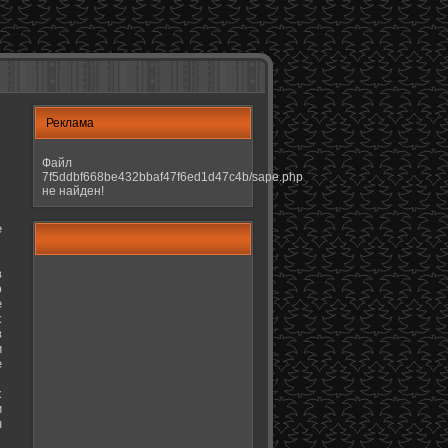
Реклама
Файл
7f5ddbf668be432bbaf47f6ed1d47c4b/sape.php
не найден!
е
в
ю
е
х
в
и
е
х
и
н