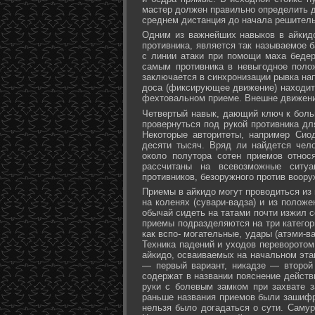
мастер должен правильно определить д
среднем дистанция до начала решитель
Одним из важнейших навыков в айкидо
противника, является так называемое б
с линии атаки при помощи маха бедер 
самым противника в невыгодное поло
заключается в синхронизации рывка на
доса (фиксирующее движение) находит 
фехтовальном приеме. Внешне движени
Четвертый навык, дающий ключ к больш
провернуться под рукой противника дл
Некоторые авторитеты, например Сио
десяти тысяч. Вряд ли найдется чел
около полутора сотен приемов относ
рассчитаны на всевозможные ситуа
противников, безоружного против воору
Приемы в айкидо могут проводиться из 
на коленях (сувари-вадза) и из положе
обычай сидеть на татами почти изжил с
приемы подразделяются на три категори
как вспо- могательные, удары (атэми-в
Техника падений и уходов переворотом
айкидо, осваиваемых на начальном эта
— первый вариант, никадзе — второй
содержат в названии пояснение действи
руки с болевым замком при захвате за
раньше названия приемов были зашифр
нельзя было догадаться о сути. Самур