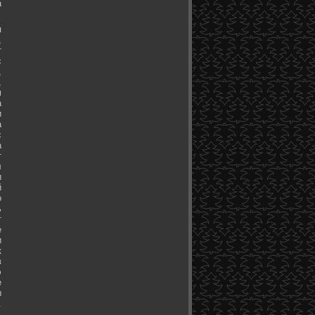
а
я
,
т
с
,
,
м
а
и
а
с
а
т
л
и
й
о
ь
т
е
и
к
в
э
е
ы
.
.