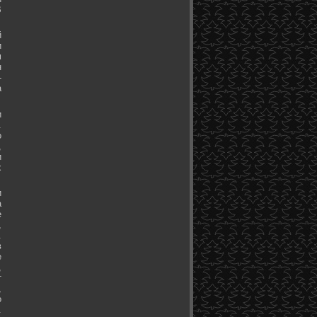
В
й
и
м
н
-
а
и
.
о
,
и
х
и
а
е
,
.
в
е
,
т
,
о
.