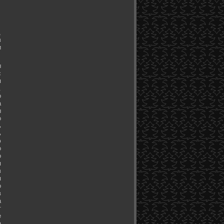
,
в
и
ы
с
я
.
о
а
ы
о
ь
ь
ю
о
о
я
в
я
о
в
а
т
е
а