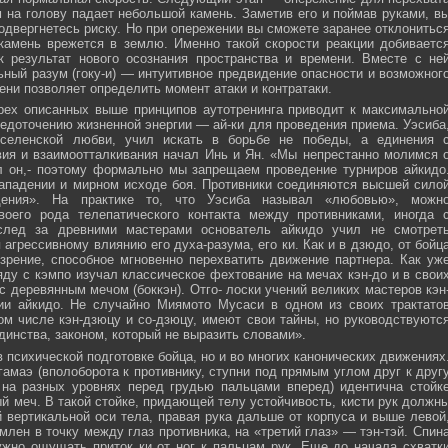
м на голову падает небольшой камень. Заметив его и поймав руками, в
подвергнетесь риску. Но при опережении вы сможете заранее отклонитьс
 камень врежется в землю. Именно такой скорости реакции добиваетс
к результат нового осознания пространства и времени. Вместе с не
ьный разум (гоку-и) — интуитивное предвидение опасности и возможног
ни позволяет определить момент атаки и контратаки.
рех описанных выше принципов аутотренинга приводит к максимально
едоточению жизненной энергии — ай-ки для проведения приема. Уэсиба
селенской любви, учил искать в борьбе не победы, а единения 
вия и взаимоотталкивания начал Инь и Ян. «Мы непрестанно молимся 
л он,- поэтому формально мы запрещаем проведение турниров айкидо
ападении и мирном исходе боя. Противники соединяются высшей сило
ния». На практике то, что Уэсиба называл «любовью», можн
своего рода телепатического контакта между противниками, иногда 
след за древними мастерами основатель айкидо учил не смотрет
 агрессивному влиянию его духа-разума, его ки. Как и в дзюдо, от бойц
зрение, способное мгновенно перехватить движение партнера. Как уж
яду с кэмпо изучал классическое фехтование на мечах кэн-до и в свои
с деревянным мечом (боккэн). Отго- лоски учений великих мастеров кэн
ии айкидо. Не случайно Миямото Мусаси в одном из своих трактато
том числе кэн-дзюцу и со-дзюцу, имеют свои тайны, но руководствуютс
инства, законом, который не выразить словами».
в психической подготовке бойца, но и во многих канонических движениях
амаэ (вполоборота к противнику, ступни под прямым углом друг к друг
 на разных уровнях перед грудью пальцами вперед) идентична стойк
меч. В такой стойке, придающей телу устойчивость, кисти рук должн
 вертикальной оси тела, правая рука дальше от корпуса и выше левой
млен в точку между глаз противника, на «третий глаз» — тэн-тэй. Спин
ужно ощущать приток ки от ног к пальцам рук. Еще до начала схватк