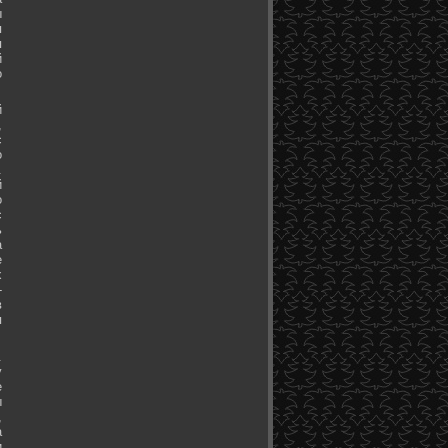
ы
я
я
й
о
й
,
с
о
.
й
о
с
ь
а
е
х
-
в
я
.
у
е
ы
,
а
и