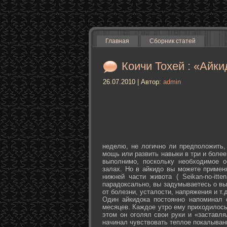
Главная
Сборник статей
Коичи Тохей : «Айки
26.07.2010 | Автор:
admin
неделю, не логично ли предположить,
мощь или развить навыки в три и более
выполнимо, поскольку необходимое о
залах. Но в айкидо вы можете примен
нижней части живота ( Seikan-­no-­it
парадоксально, вы задумываетесь о вы
от болезни, усталости, напряжения и т.д
Один айкидока постоянно напоминал 
месяцев. Каждое утро ему приходилось
этом он оголял свои руки и «заставля
начинал чувствовать теплое покалыван