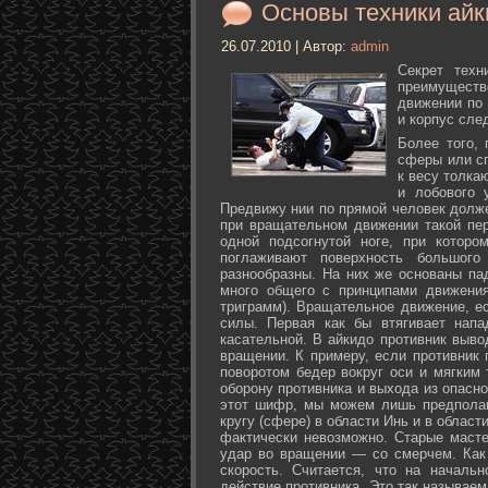
Основы техники айк
26.07.2010 | Автор:
admin
Секрет техн
преимуществ
движении по 
и корпус сле
Более того,
сферы или с
к весу толка
и лобового 
Предвижу нии по прямой человек долже
при вращательном движении такой пер
одной подсогнутой ноге, при которо
поглаживают поверхность большог
разнообразны. На них же основаны па
много общего с принципами движения
триграмм). Вращательное движение, е
силы. Первая как бы втягивает нап
касательной. В айкидо противник выво
вращении. К примеру, если противник 
поворотом бедер вокруг оси и мягким
оборону противника и выхода из опасно
этот шифр, мы можем лишь предполаг
кругу (сфере) в области Инь и в облас
фактически невозможно. Старые маст
удар во вращении — со смерчем. Как 
скорость. Считается, что на началь
действие противника. Это так называе