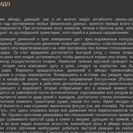
идо
ики айкидо, дающей, как и во многих видах китайского цюань-шу
о над противником любых физических данных, кроется прежде всего 
окружности. При исполнении всех захватов, блоков и бросков руки, ног
дуют по дугообразной траектории, хотя порой и в разных направлениях.
 проекция движений в трех измерениях даст ярко выраженные контур
пирали. Вращательное движение позволяет «добавить» собственный ве
ющего или перетягивающего на себя противника без боязни столкновени
удара. За счет вращения достигается быстрый уход с линии атаки
н рано или поздно остановиться, чтобы двинуться вправо или влево, н
еход осуществляется плавно. Наиболее типичен круговой проворот н
м вторая нога описывает дугу и руки, следуя за корпусом, как б
о шара. Варианты вращательных движений в айкидо чрезвычайн
дения и уходы переворотом. Возвращаясь к истокам, мы увидим здес
 в китайской школе «внутреннего» направления Ба-гуа-чжан (Восем
стественно, приводит в действие центробежную и центростремительну
адающего в водоворот, вторая отбрасывает его в нужный момент п
дится из равновесия почти исключительно скручиванием или уходом в
пытается нанести удар рукой с выпадом, достаточно слегка уклонитьс
 толчком изменить траекторию удара, лишив его силы. Идею «входа» 
й близости с ним отражает магическая фигура (см. рис monada). Не зна
ать, что здесь отражено вихре вое движение пяти первоэлементов п
ти Ян. Однако прочтение диаграммы без обозначения технических приемо
ера сравнивали простой удар в кэмпо с вихрем, дующим по прямой, 
и во всех видах воинских искусств, важнейшую роль в айкидо играе
ном этапе обучения необходимо добиться быстрой реакции на любо
мая нормальная скорость. Следующий этап — опережение для перехват