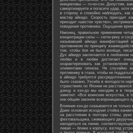
инициативы — го-но-сэн. Допустим, ва
самортизируете и погасите удар, хотя 
в сторону и спокойно наблюдать, как
мастер айкидо. Скорость приходит ка
приходит «шестое чувство», экстремал
поведения противника. Ощущение време
Наконец, правильное применение четы
концентрации силы — сютю-реку и соср
называвший айкидо манифестацией в
противником по принципу взаимодейст
том, чтобы боя не было вообще, писа
Дух айкидо заключается в любовном н
любви и в любви достигают очище
охарактеризовать как установление 
элементами гипноза. Не случайно в
противнику в глаза, чтобы не поддаться
в айкидо требуется рассредоточенное 
было сказано, Уэсиба в молодости нар
странствиях по Японии не расставался 
дзюцу и кэн-до мы находим и в теор
заметил: «Все воинские искусства, в 
они общим законом всепроницающего ед
Влияние кэн-до сказывается не только 
Даже основная исходная стойка ханми-г
на расстоянии в полторы стопы, руки
фехтовальщика, сжимающего двуручный 
находиться на линии, соответствующей
левая — ближе к корпусу, взгляд устре
и бедра прямые. В исходной стойке н