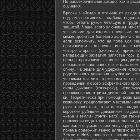
Но рассекречивание айкидо, как и рас
обучения.
Броски в айкидо в отличие от дзюдо 
подъема противника, подбива, подхват
чтобы отбить рукой летящую в грудь 
защитой. Чаще всего ключевым «инстр
уязвимыми для излома плечевым, лок
можно добиться болевого эффекта с п
если вспомнить, что на поле боя са
противником в доспехах, иногда с м
четыре стороны» (сихо-нагэ), примен
нападающий захватил запястье горы ра
пальцы противника, скользящим движе
перехватом свое запястье, и нажатием
спину. На земле для удержания исполь
родственного движения «рубки на чет
ученикам мыслить терминами кэн-до: 
проведении любого эффективного брос
силы дыхания (кокю-реку), исполь
проникновение в ритм движений против
ки. Теоретически при помощи кокю мо
кокю-реку предполагают максимальну
руки в запястьях, тори слегка подда
коротким рубящим движением по диаг
«неба и земли» (тэнти- нагэ), где так
положении сидя тори вращательным дви
как ось и опускает свою левую руку. В
приема содержит явную аллюзию на т
Земли и Неба, повергает противника (
Сложнейшую технику айкидо нельзя, к 