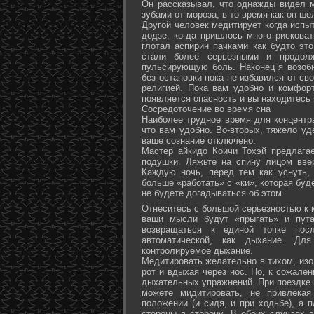
Он рассказывал, что однажды видел 
зубами от мороза, в то время как он ш
Другой человек медитирует когда испы
додзе, когда пришлось много рисковат
глотал аспирин пачками как будто эт
стали более серьезными и продол
пульсирующую боль. Наконец я возоб
без остановки пока не избавился от св
религией. Пока вам удобно и комфор
появляется опасность и вы находитесь
Сосредоточение во время сна
Наиболее трудное время для концентра
что вам удобно. Во-вторых, тяжело уд
ваше сознание отключено.
Мастер айкидо Коичи Тохэй предлага
подушки. Ляжьте на спину лицом вве
Каждую ночь, перед тем как уснуть,
больше «работать» с «ки», которая буд
не будете догадываться об этом.
Отнеситесь с большой серьезностью к к
ваши мысли будут «прыгать» и пута
возвращаться к единой точке посл
автоматической, как дыхание. Дл
контролируемое дыхание.
Медитировать желательно в тихом, изо
рот и вдыхая через нос. Но, к сожале
дыхательных упражнений. При поездке 
можете мидитировать, не привлека
положении (и сидя, и при ходьбе), а 
стороны в сторону. В обоих случаях 