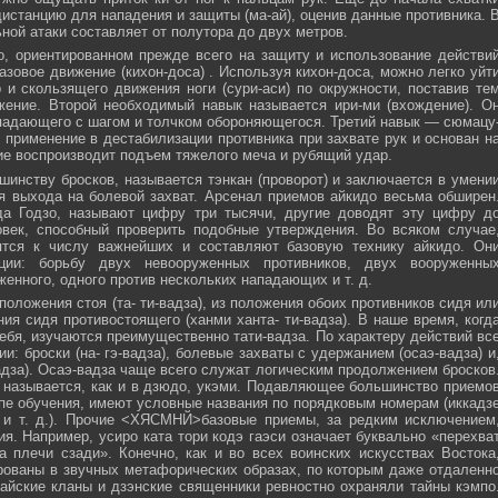
истанцию для нападения и защиты (ма-ай), оценив данные противника. 
ной атаки составляет от полутора до двух метров.
, ориентированном прежде всего на защиту и использование действи
азовое движение (кихон-доса) . Используя кихон-доса, можно легко уйт
и скользящего движения ноги (сури-аси) по окружности, поставив те
жение. Второй необходимый навык называется ири-ми (вхождение). О
падающего с шагом и толчком обороняющегося. Третий навык — сюмацу
применение в дестабилизации противника при захвате рук и основан н
е воспроизводит подъем тяжелого меча и рубящий удар.
инству бросков, называется тэнкан (проворот) и заключается в умени
я выхода на болевой захват. Арсенал приемов айкидо весьма обширен
да Годзо, называют цифру три тысячи, другие доводят эту цифру д
овек, способный проверить подобные утверждения. Во всяком случае
ятся к числу важнейших и составляют базовую технику айкидо. Он
ции: борьбу двух невооруженных противников, двух вооруженны
женного, одного против нескольких нападающих и т. д.
положения стоя (та- ти-вадза), из положения обоих противников сидя ил
ния сидя противостоящего (ханми ханта- ти-вадза). В наше время, когд
ебя, изучаются преимущественно тати-вадза. По характеру действий вс
и: броски (на- гэ-вадза), болевые захваты с удержанием (осаэ-вадза) и
адза). Осаэ-вадза чаще всего служат логическим продолжением бросков
 называется, как и в дзюдо, укэми. Подавляющее большинство приемо
пе обучения, имеют условные названия по порядковым номерам (иккадз
 и т. д.). Прочие <ХЯСМНЙ>базовые приемы, за редким исключением
я. Например, усиро ката тори кодэ гаэси означает буквально «перехва
 плечи сзади». Конечно, как и во всех воинских искусствах Востока
ованы в звучных метафорических образах, по которым даже отдаленн
айские кланы и дзэнские священники ревностно охраняли тайны кэмпо