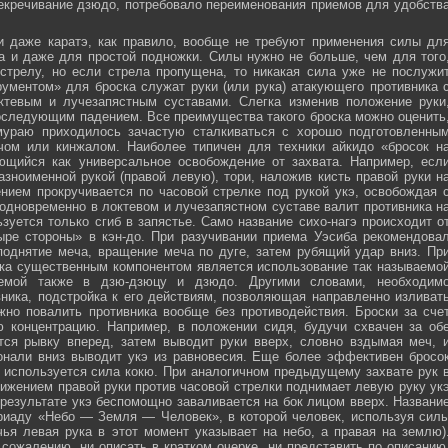
секречивание дзюдо, потребовало переименования приемов для удобств
и даже каратэ, как правило, вообще не требуют применения силы дл
а и даже для простой подножки. Силы нужно не больше, чем для того
стрелу, но если стрела пропущена, то никакая сила уже не послужи
ументом» для броска служат руки (или рука) атакующего противника 
тевым и лучезапястным суставами. Слегка изменив положение руки
оследующим падением. Все преимущества такого броска можно оценить
мураю приходилось зачастую сталкиваться с хорошо подготовленны
ечом или кинжалом. Наиболее типичен для техники айкидо «бросок н
яющийся как универсальное освобождение от захвата. Например, есл
зноименной рукой (правой левую), тори, наложив кисть правой руки н
нием прокручивается по часовой стрелке под рукой укэ, освобождая 
 одновременно в локтевом и лучезапястном суставе валит противника н
зуется только сгиб в запястье. Само название сихо-нагэ происходит о
ыре стороны» в кэн-до. При разучивании приема Уэсиба рекомендова
поднятие меча, вращение меча по дуге, затем рубящий удар вниз. Пр
ка существенным компонентом является использование так называемо
зуемой также в дзю-дзюцу и дзюдо. Другими словами, необходим
ника, подстройка к его действиям, позволяющая направленно изливат
жно повалить противника вообще без противодействия. Броски за сче
ю концентрацию. Например, в положении сидя, будучи схвачен за об
ется рывку вперед, затем выводит руки вверх, словно вздымая меч, 
онали вниз выводит укэ из равновесия. Еще более эффективен бросо
же используется сила кокю. При аналогичном предыдущему захвате рук 
жением правой руки против часовой стрелки поднимает левую руку ук
 результате укэ беспомощно заваливается на бок лицом вверх. Названи
риаду «Небо — Земля — Человек», в которой человек, используя сил
чья левая рука в этот момент указывает на небо, а правая на землю)
сожалению, ни описать в кратком очерке, ни представить по описанию