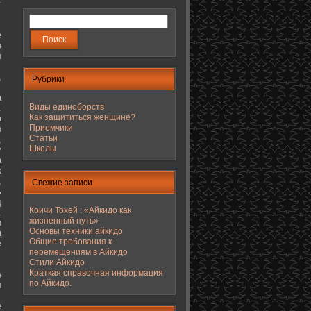
е
е
ы
,
Рубрики
а
Виды единоборств
.
Как защититься женщине?
а
Приемчики
з
Статьи
,
Школы
у
а
к
,
Свежие записи
ь
д
Коичи Тохей : «Айкидо как
.
жизненный путь»
и
Основы техники айкидо
ц
Общие требования к
е
перемещениям в Айкидо
Стили Айкидо
Краткая справочная информация
е
по Айкидо.
ы
е