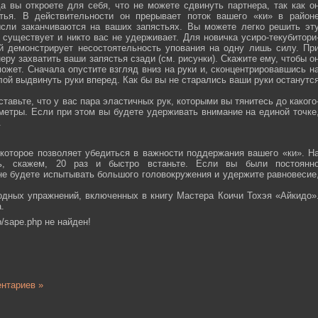
а вы откроете для себя, что не можете сдвинуть партнера, так как о
тья. В действительности он прерывает поток вашего «ки» в район
ысли заканчиваются на ваших запястьях. Вы можете легко решить эт
 существует и никто вас не удерживает. Для новичка усиро-текубитори
й демонстрирует несостоятельность упования на одну лишь силу. Пр
еру захватить ваши запястья сзади (см. рисунки). Скажите ему, чтобы о
ожет. Сначала опустите взгляд вниз на руки и, сконцентрировавшись н
ой выдвинуть руки вперед. Как бы вы не старались ваши руки останутс
тавьте, что у вас пара эластичных рук, которыми вы тянитесь до какого
ометры. Если при этом вы будете удерживать внимание на единой точке
.
которое позволяет убедиться в важности поддержания вашего «ки». Н
сь, скажем, 20 раз и быстро встаньте. Если вы были постоянн
 не будете испытывать большого головокружения и удержите равновесие
одных упражнений, включенных в книгу Мастера Коичи Тохэя «Айкидо»
.
/sape.php не найден!
нтариев »