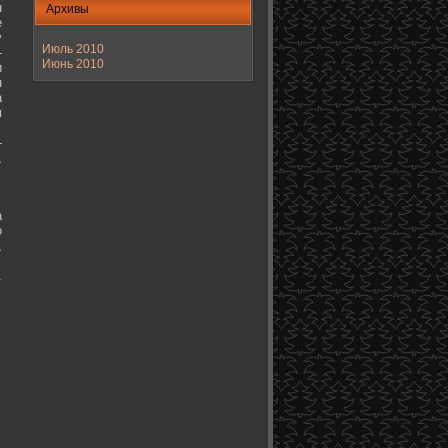
н
Архивы
е
у
Июль 2010
-
Июнь 2010
и
н
а
я
-
,
а
о
,
.