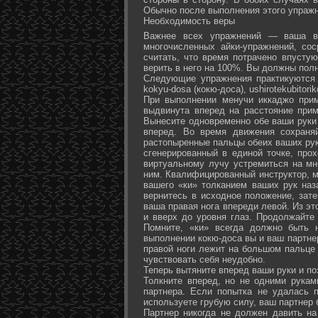
Обычно после выполнения этого упражн
Необходимость веры
Важнее всех упражнений — ваша ве
многочисленных айки-упражнений, со
считать, что время потрачено впусту
верить в него на 100%. Вы должны полн
Следующие упражнения практикуются в
kokyu-dosa (кокю-доса), ushiro­tekubitori
При выполнении менучи иккаджо прим
выдвинута вперед на расстояние прим
Вынесите одновременно обе ваши руки 
вперед. Во время движения сохраняй
растопыренные пальцы обеих ваших рук.
сгенерированный в единой точке, прох
виртуальному лучу устремиться на мн
ним. Квалифицированный инструктор, м
вашего «ки» толканием ваших рук наз
вернитесь в исходное положение, зате
ваша правая нога впереди левой. Из э
и вверх до уровня глаз. Продолжайте
Помните, «ки» всегда должно быть 
выполнении кокю-доса вы и ваш партне
правой ноги лежит на большом пальце л
чувствовать себя неудобно.
Теперь вытяните вперед ваши руки и поз
Толкните вперед, но не одними рука
партнера. Если попытка не удалась п
используете грубую силу, ваш партнер
Партнер никогда не должен давить н