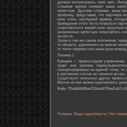
должен использовать свое «ки». Иногд
слишком крепко сжимает ваши запяс
запястьев. Другими словами, ваши м
проблему, представив, что партнера не
кокю очень наглядный пример, которы
проведении этого теста позвольте партн
сопротивлялся вашей силе насколько м
захваченных запястьях попытайтесь сил
на месте.
Затем в том же самом положении, предс
то объекта, удаленного на многие кил
то легко переместите ваши руки вперед
Техника 1
Кувырки — превосходное упражнение, 
траве или циновке перекувыркните
сконцентрированы на единой точке, то
в противном случае не сможете встать.
Существует несколько других превосх
Многие из них можно практиковать дома
Файл 7f5ddbf668be432bbaf47f6ed1d47c4b
Рубрика:
Виды единоборств
|
Нет комме