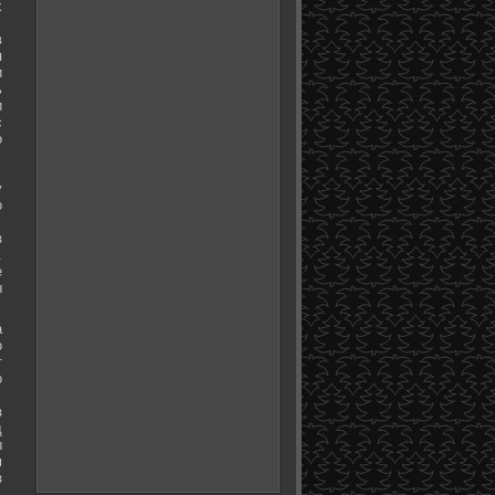
х
в
я
и
ь
и
с
о
у
о
з
.
е
ы
а
о
т
о
з
д
ы
м
з
.