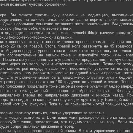
ения возникает чувство обновления.
ра. Вы можете тратить кучу времени на медитацию, выполнени
средоточение на единой точке, но если вы не верите в «ки», может
ю. Даже небольшое сомнение остановит поток вашего «ки». Вы должн
остью убедить себя, что верите в него.
 додзе для проверки потоков «ки»: menuchi ikkajo (менучи иккаджо)
­kokyu (усиро-текубитори-кокю) и кувырки.
ите основную стоку готовности (левосторонняя ханми) — левая ног
ерно 25 см от правой. Стопа правой ноги развернута на 45 градусов
от бедер вперед на уровень глаз и переместите левую ногу на полшаг
те сосредоточение на единой точке и испускайте поток «ки» чере
 Новички могут выполнять это упражнение, представляя, что луч света
одит через его тело, руки и испускается из пальцев. Позвольте этом
ого километров вперед и ваше «ки», несомненно, устремится вслед з
ожет помочь вам удержать внимание на единой точке и проверить пото
ад. Это упражнение может быть продолжено. Опустите руки к бедрам
м развернитесь на носках на 180 градусов по часовой стрелке. Тепер
того положения проделайте тоже самое движение руками от бедер впере
 повторять цикл движений — поворот и выброс ваших рук — без пауз
направлено вперед по направлению движения и никогда назад. Пр
р должны сидеть на коленях на полу лицом друг к другу. Больщой пале
евой ноги (см. рисунок). Пока вы не привыкните к этой позиции будет
вольте партнеру взять их, слегка удерживая за запястья.
ми, а мощью всего тела. Если ваше «ки» расширено вы легко свалит
опробуйте снова, представляя, что поднимаете за низ гору. Если в
 будет сопротивляться движению вперед.
а ваши руки в направлении вашей спины. В этом упражнении он такж