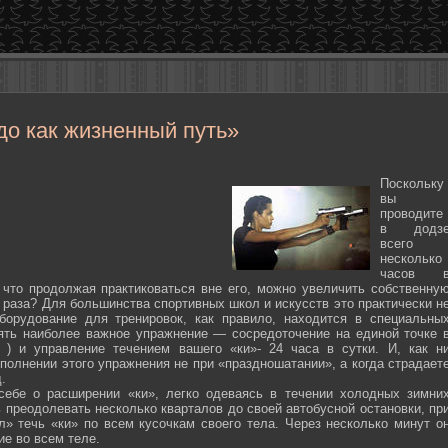
до как жизненный путь»
Поскольку
вы
проводите
в додз
всего
несколько
часов 
 что продолжая практиковаться вне его, можно увеличить собственну
 раза? Для большинства спортивных школ и искусств это практически н
борудование для тренировок, как правило, находится в специальны
ять наиболее важное упражнение — сосредоточение на единой точке 
ten ) и управление течением вашего «ки»- 24 часа в сутки. И, как н
полнении этого упражнения не при «праздношатании», а когда страдает
.
себе о расширении «ки», легко одеваясь в течении холодных зимни
 преодолевать несколько кварталов до своей автобусной остановки, пр
л» течь «ки» по всем кусочкам своего тела. Через несколько минут о
ие во всем теле.