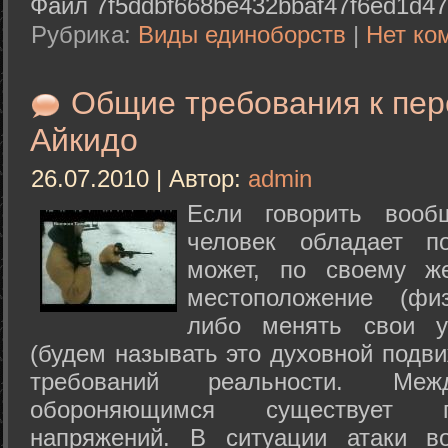
Файл 7f5ddbf668be432bbaf47f6ed1d47
Рубрика:
Виды единоборств
|
Нет ко
Общие требования к пе
Айкидо
26.07.2010 | Автор:
admin
Если говорить вооб
человек обладает п
может, по своему ж
местоположение (физ
либо менять свои у
(будем называть это духовной подв
требований реальности. М
обороняющимся существует п
напряжений. В ситуации атаки в