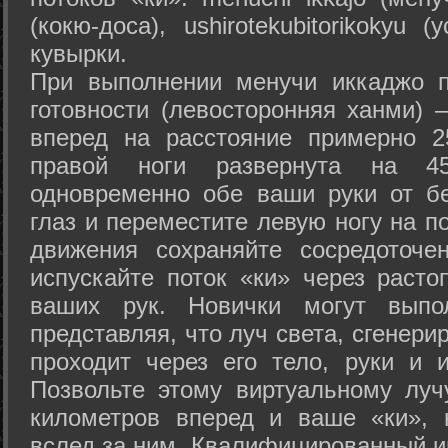
(кокю-доса), ushiro­tekubitori­kokyu 
кувырки.
При выполнении менучи иккаджо п
готовности (левосторонняя ханми) 
вперед на расстояние примерно 2
правой ноги развернута на 45
одновременно обе ваши руки от б
глаз и переместите левую ногу на п
движения сохраняйте сосредоточе
испускайте поток «ки» через раст
ваших рук. Новички могут выпол
представляя, что луч света, сгенери
проходит через его тело, руки и и
Позвольте этому виртуальному луч
километров вперед и ваше «ки», 
вслед за ним. Квалифицированный и