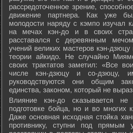
рассредоточенное зрение, способно
движение партнера. Как уже бы
молодости наряду с кэмпо изучал к
на мечах кэн-до и в своих стра
расставался с деревянным мечом 
учений великих мастеров кэн-дзюцу 
теории айкидо. Не случайно Миям
своих трактатов заметил: «Все вои
числе кэн-дзюцу и со-дзюцу, 
руководствуются они общим зак
единства, законом, который не выра
Влияние кэн-до сказывается не 
подготовке бойца, но и во многих 
Даже основная исходная стойка хан
противнику, ступни под прямым 