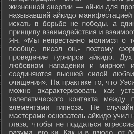
жизненной энергии — ай-ки для про
называвший айкидо манифестацией 
искать в борьбе не победы, а еди
принципу взаимодействия и взаимоо
Ян. «Мы непрестанно молимся о т
вообще, писал он,- поэтому фо
проведение турниров айкидо. Дух
любовном нападении и мирном ис
соединяются высшей силой любви
очищения». На практике то, что Уэ
можно охарактеризовать как уст
телепатического контакта между 
элементами гипноза. Не случай
мастерами основатель айкидо учил н
глаза, чтобы не поддаться агресси
разума, его ки. Как и в дзюдо, от 