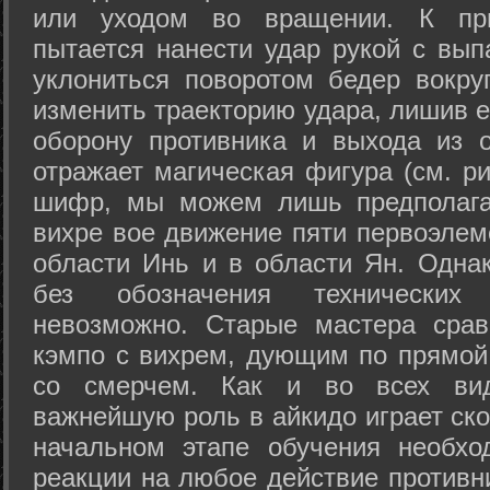
или уходом во вращении. К при
пытается нанести удар рукой с вып
уклониться поворотом бедер вокру
изменить траекторию удара, лишив е
оборону противника и выхода из 
отражает магическая фигура (см. ри
шифр, мы можем лишь предполагат
вихре вое движение пяти первоэлеме
области Инь и в области Ян. Одна
без обозначения технических
невозможно. Старые мастера срав
кэмпо с вихрем, дующим по прямой
со смерчем. Как и во всех вида
важнейшую роль в айкидо играет ско
начальном этапе обучения необхо
реакции на любое действие противн