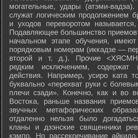
могательные, удары (атэми-вадза).
служат логическим продолжением бр
и уходов переворотом называется,
Подавляющее большинство приемов 
начальном этапе обучения, имеют
порядковым номерам (иккадзе — пер
второй и т. д.). Прочие <ХЯСМН
редким исключением, содержат 
действия. Например, усиро ката то
буквально «перехват руки с болевы
плечи сзади». Конечно, как и во в
Востока, раньше названия прием
звучных метафорических образ
отдаленно нельзя было догадатьс
кланы и дзэнские священники рев
кэмпо. Но рассекречивание айкидо,