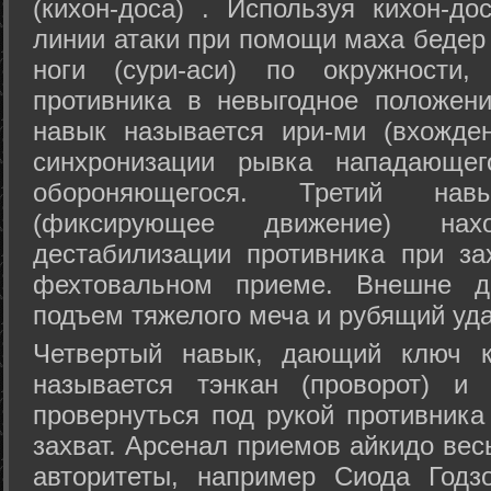
(кихон-доса) . Используя кихон-до
линии атаки при помощи маха бедер
ноги (сури-аси) по окружности
противника в невыгодное положен
навык называется ири-ми (вхожде
синхронизации рывка нападающе
обороняющегося. Третий на
(фиксирующее движение) на
дестабилизации противника при за
фехтовальном приеме. Внешне дв
подъем тяжелого меча и рубящий уда
Четвертый навык, дающий ключ к
называется тэнкан (проворот) и
провернуться под рукой противника
захват. Арсенал приемов айкидо ве
авторитеты, например Сиода Годз