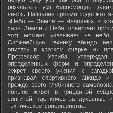
результате укэ беспомощно зава
вверх. Название приема содержит я
«Небо — Земля — Человек», в кото
силы Земли и Неба, повергает проти
этот момент указывает на небо,
Сложнейшую технику айкидо нел
описать в кратком очерке, ни пр
Профессор Уэсиба, утверждая
определенных форм и определенн
секрет своего учения с загадк
признавал спортивного айкидо и
прежде всего глубинного самопозна
поныне живет в триединой сущно
сингитай, где качества духовные 
техническом совершенстве.