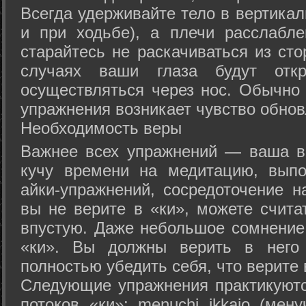
Всегда удерживайте тело в вертикал
и при ходьбе), а плечи расслабл
старайтесь не раскачиваться из сто
случаях ваши глаза будут отк
осуществляться через нос. Обычно 
упражнения возникает чувство обнов
Необходимость веры
Важнее всех упражнений — ваша в
кучу времени на медитацию, выпо
айки-упражнений, сосредоточение н
вы не верите в «ки», можете счита
впустую. Даже небольшое сомнение 
«ки». Вы должны верить в нег
полностью убедить себя, что верите 
Следующие упражнения практикуютс
потоков «ки»: menuchi ikkajo (мену