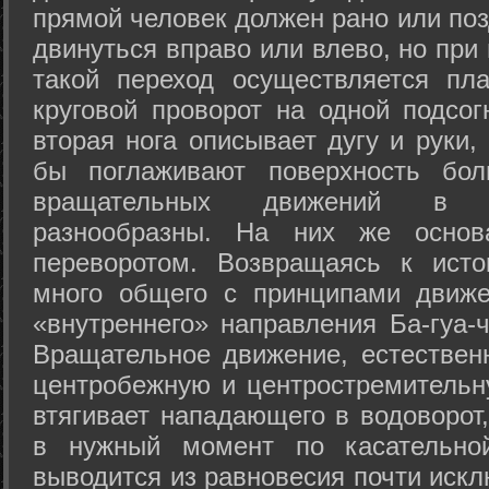
прямой человек должен рано или поз
двинуться вправо или влево, но пр
такой переход осуществляется пл
круговой проворот на одной подсог
вторая нога описывает дугу и руки,
бы поглаживают поверхность бол
вращательных движений в а
разнообразны. На них же осно
переворотом. Возвращаясь к ист
много общего с принципами движе
«внутреннего» направления Ба-гуа-
Вращательное движение, естественн
центробежную и центростремительн
втягивает нападающего в водоворот,
в нужный момент по касательной
выводится из равновесия почти иск