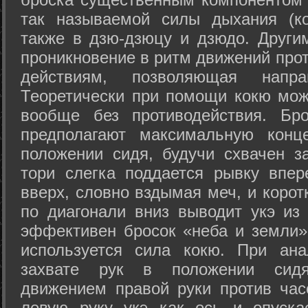
так называемой силы дыхания (ко
также в дзю-дзюцу и дзюдо. Други
проникновение в ритм движений прот
действиям, позволяющая напра
Теоретически при помощи кокю мож
вообще без противодействия. Бро
предполагают максимальную конц
положении сидя, будучи схвачен за
тори слегка поддается рывку впер
вверх, словно вздымая меч, и коро
по диагонали вниз выводит укэ из
эффективен бросок «неба и земли» (
используется сила кокю. При ан
захвате рук в положении сид
движением правой руки против час
левую руку укэ как ось и опуска