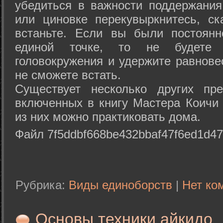
убедиться в важности поддержания
или циновке перекувыркнитесь, с
встаньте. Если вы были постоянн
единой точке, то не будете 
головокружения и удержите равнове
не сможете встать.
Существует несколько других пре
включенных в книгу Мастера Коичи 
из них можно практиковать дома.
Файл 7f5ddbf668be432bbaf47f6ed1d47
Рубрика:
Виды единоборств
|
Нет ко
Основы техники айкидо