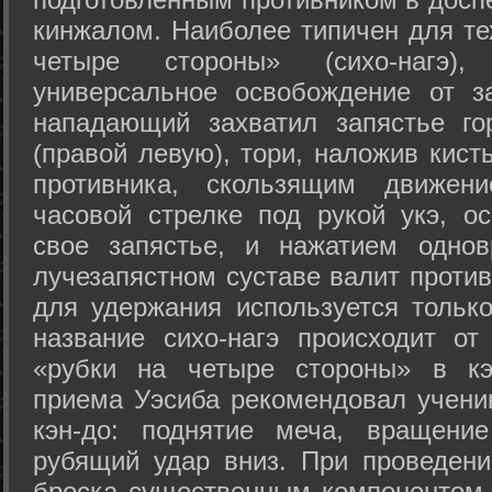
кинжалом. Наиболее типичен для те
четыре стороны» (сихо-нагэ)
универсальное освобождение от з
нападающий захватил запястье го
(правой левую), тори, наложив кист
противника, скользящим движени
часовой стрелке под рукой укэ, о
свое запястье, и нажатием одно
лучезапястном суставе валит против
для удержания используется только
название сихо-нагэ происходит от
«рубки на четыре стороны» в кэ
приема Уэсиба рекомендовал учен
кэн-до: поднятие меча, вращени
рубящий удар вниз. При проведен
броска существенным компонентом 