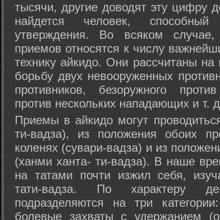
тысячи, другие доводят эту цифру д
найдется человек, способный
утверждения. Во всяком случае,
приемов относятся к числу важнейш
технику айкидо. Они рассчитаны на
борьбу двух невооруженных противн
противников, безоружного против
против нескольких нападающих и т. д
Приемы в айкидо могут проводиться
ти-вадза), из положения обоих п
коленях (сувари-вадза) и из положе
(ханми ханта- ти-вадза). В наше вр
на татами почти изжил себя, изу
тати-вадза. По характеру д
подразделяются на три категории: 
болевые захваты с удержанием (ос