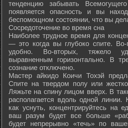
тенденцию забывать Всемогущего
появляется опасность и вы нахо
беспомощном состоянии, что вы дел
Сосредоточение во время сна
Наиболее трудное время для концен
— это когда вы глубоко спите. Во-
удобно. Во-вторых, тяжело у
выравненным горизонтально. В тр
сознание отключено.
Мастер айкидо Коичи Тохэй предл
Спите на твердом полу или жестко
Ляжьте на спину лицом вверх. В та
располагается вдоль одной линии. 
как уснуть, концентрируйтесь на е
ваш разум будет все больше «раб
будет непрерывно «течь» по ваше