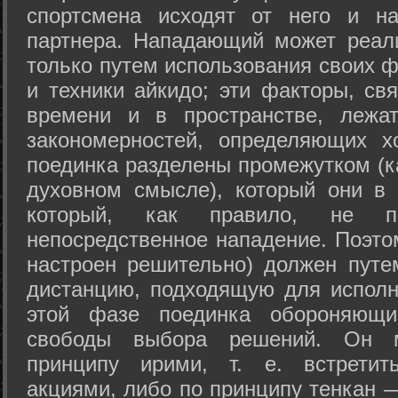
спортсмена исходят от него и на
партнера. Нападающий может реал
только путем использования своих 
и техники айкидо; эти факторы, св
времени и в пространстве, лежа
закономерностей, определяющих х
поединка разделены промежутком (ка
духовном смысле), который они в 
который, как правило, не по
непосредственное нападение. Поэто
настроен решительно) должен путе
дистанцию, подходящую для исполн
этой фазе поединка обороняющ
свободы выбора решений. Он м
принципу ирими, т. е. встретит
акциями, либо по принципу тенкан —