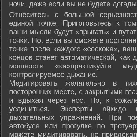
ночи, даже если вы не будете догады
Отнеситесь с большой серьезнос
единой точке. Приготовьтесь к том
ваши мысли будут «прыгать» и путат
точки. Но, если вы сможете постоян
точке после каждого «соскока», ваш
концов станет автоматической, как 
мощности «ки»практикуйте ме
контролируемое дыхание.
Медитировать желательно в тих
посторонних месте, с закрытыми гла
и вдыхая через нос. Но, к сожа
уединиться. Эксперты айкидо 
дыхательных упражнений. При по
автобусе или прогулке по тротуа
можете мидитировать, не привлека