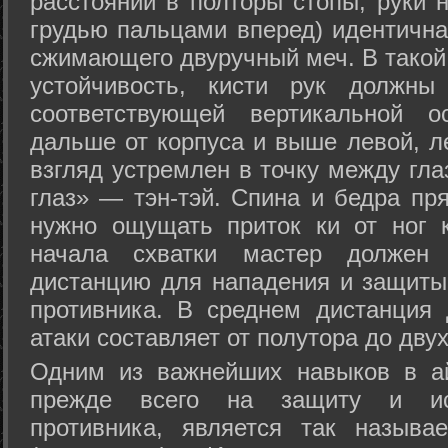
расстоянии в полторы стопы, руки 
грудью пальцами вперед) идентична
сжимающего двуручный меч. В такой
устойчивость, кисти рук должны
соответствующей вертикальной о
дальше от корпуса и выше левой, л
взгляд устремлен в точку между гла
глаз» — тэн-тэй. Спина и бедра пр
нужно ощущать приток ки от ног 
начала схватки мастер должен 
дистанцию для нападения и защиты 
противника. В среднем дистанция
атаки составляет от полутора до дву
Одним из важнейших навыков в ай
прежде всего на защиту и исп
противника, является так называ