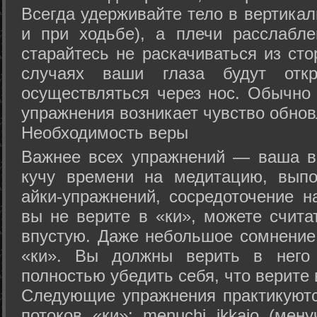
Всегда удерживайте тело в вертикал
и при ходьбе), а плечи расслабл
старайтесь не раскачиваться из сто
случаях ваши глаза будут отк
осуществляться через нос. Обычно 
упражнения возникает чувство обнов
Необходимость веры
Важнее всех упражнений — ваша в
кучу времени на медитацию, выпо
айки-упражнений, сосредоточение н
вы не верите в «ки», можете счита
впустую. Даже небольшое сомнение 
«ки». Вы должны верить в нег
полностью убедить себя, что верите 
Следующие упражнения практикуютс
потоков «ки»: menuchi ikkajo (мену