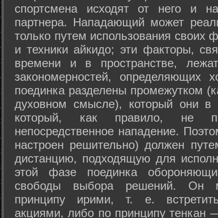
спортсмена исходят от него и на
партнера. Нападающий может реал
только путем использования своих 
и техники айкидо; эти факторы, св
времени и в пространстве, лежа
закономерностей, определяющих х
поединка разделены промежутком (ка
духовном смысле), который они в 
который, как правило, не по
непосредственное нападение. Поэто
настроен решительно) должен путе
дистанцию, подходящую для исполн
этой фазе поединка обороняющ
свободы выбора решений. Он м
принципу ирими, т. е. встретит
акциями, либо по принципу тенкан —