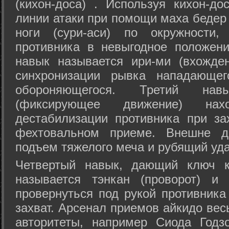
(кихон-доса) . Используя кихон-до
линии атаки при помощи маха бедер
ноги (сури-аси) по окружности
противника в невыгодное положен
навык называется ири-ми (вхожде
синхронизации рывка нападающе
обороняющегося. Третий на
(фиксирующее движение) на
дестабилизации противника при за
фехтовальном приеме. Внешне дв
подъем тяжелого меча и рубящий уда
Четвертый навык, дающий ключ к
называется тэнкан (проворот) и
провернуться под рукой противника
захват. Арсенал приемов айкидо ве
авторитеты, например Сиода Годз