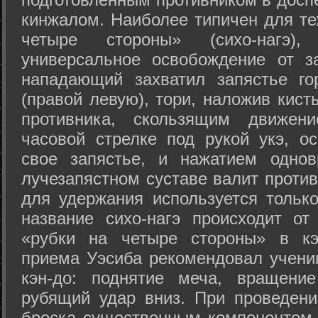
кинжалом. Наиболее типичен для те
четыре стороны» (сихо-нагэ)
универсальное освобождение от з
нападающий захватил запястье го
(правой левую), тори, наложив кист
противника, скользящим движени
часовой стрелке под рукой укэ, о
свое запястье, и нажатием одно
лучезапястном суставе валит против
для удержания используется только
название сихо-нагэ происходит от
«рубки на четыре стороны» в кэ
приема Уэсиба рекомендовал учен
кэн-до: поднятие меча, вращени
рубящий удар вниз. При проведен
броска существенным компонентом 