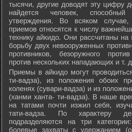
тысячи, другие доводят эту цифру д
найдется человек, способный
утверждения. Во всяком случае,
приемов относятся к числу важнейш
технику айкидо. Они рассчитаны на
борьбу двух невооруженных противн
противников, безоружного против
против нескольких нападающих и т. д
Приемы в айкидо могут проводиться
ти-вадза), из положения обоих п
коленях (сувари-вадза) и из положе
(ханми ханта- ти-вадза). В наше вр
на татами почти изжил себя, изу
тати-вадза. По характеру д
подразделяются на три категории: 
болевые захваты с удержанием (ос