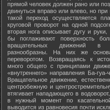
прямой человек должен рано или поз
двинуться вправо или влево, но пр
такой переход осуществляется пл
круговой проворот на одной подсог
вторая нога описывает дугу и руки,
бы поглаживают поверхность бол
вращательных движений в а
разнообразны. На них же осно
переворотом. Возвращаясь к ист
много общего с принципами движе
«внутреннего» направления Ба-гуа-
Вращательное движение, естественн
центробежную и центростремительн
втягивает нападающего в водоворот,
в нужный момент по касательной
выводится из равновесия почти иск