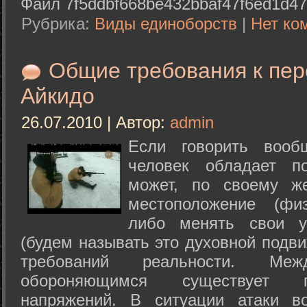
Файл 7f5ddbf668be432bbaf47f6ed1d47
Рубрика:
Виды единоборств
|
Нет ко
Общие требования к пе
Айкидо
26.07.2010 | Автор:
admin
Если говорить вооб
человек обладает п
может, по своему ж
местоположение (физ
либо менять свои у
(будем называть это духовной подв
требований реальности. М
обороняющимся существует п
напряжений. В ситуации атаки в