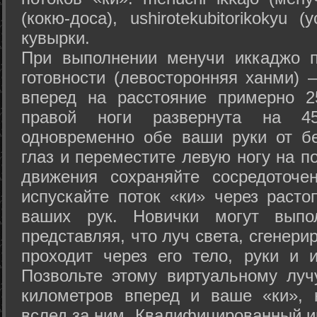
(кокю-доса), ushiro­tekubitori­kokyu 
кувырки.
При выполнении менучи иккаджо п
готовности (левосторонняя ханми) 
вперед на расстояние примерно 2
правой ноги развернута на 45
одновременно обе ваши руки от б
глаз и переместите левую ногу на п
движения сохраняйте сосредоточе
испускайте поток «ки» через раст
ваших рук. Новички могут выпол
представляя, что луч света, сгенери
проходит через его тело, руки и и
Позвольте этому виртуальному луч
километров вперед и ваше «ки», 
вслед за ним. Квалифицированный и