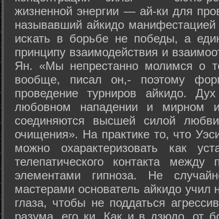
жизненной энергии — ай-ки для про
называвший айкидо манифестацией 
искать в борьбе не победы, а еди
принципу взаимодействия и взаимоо
Ян. «Мы непрестанно молимся о т
вообще, писал он,- поэтому фо
проведение турниров айкидо. Дух
любовном нападении и мирном ис
соединяются высшей силой любви
очищения». На практике то, что Уэ
можно охарактеризовать как уст
телепатического контакта между 
элементами гипноза. Не случай
мастерами основатель айкидо учил н
глаза, чтобы не поддаться агресси
разума, его ки. Как и в дзюдо, от 