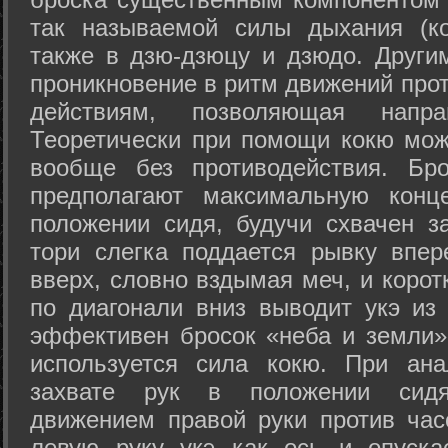
так называемой силы дыхания (ко
также в дзю-дзюцу и дзюдо. Други
проникновение в ритм движений прот
действиям, позволяющая напра
Теоретически при помощи кокю мож
вообще без противодействия. Бро
предполагают максимальную конц
положении сидя, будучи схвачен за
тори слегка поддается рывку впер
вверх, словно вздымая меч, и коро
по диагонали вниз выводит укэ из
эффективен бросок «неба и земли» (
используется сила кокю. При ан
захвате рук в положении сид
движением правой руки против час
левую руку укэ как ось и опуска