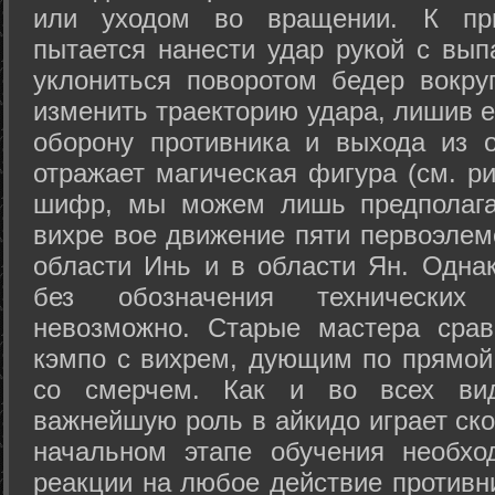
или уходом во вращении. К при
пытается нанести удар рукой с вып
уклониться поворотом бедер вокру
изменить траекторию удара, лишив е
оборону противника и выхода из 
отражает магическая фигура (см. ри
шифр, мы можем лишь предполагат
вихре вое движение пяти первоэлеме
области Инь и в области Ян. Одна
без обозначения технических
невозможно. Старые мастера срав
кэмпо с вихрем, дующим по прямой
со смерчем. Как и во всех вида
важнейшую роль в айкидо играет ско
начальном этапе обучения необхо
реакции на любое действие противн