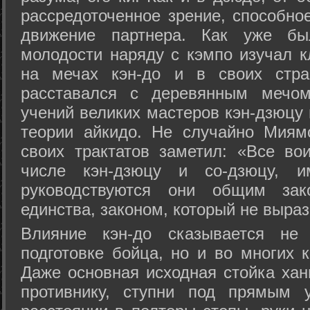
рассредоточенное зрение, способно
движение партнера. Как уже бы
молодости наряду с кэмпо изучал к
на мечах кэн-до и в своих стра
расставался с деревянным мечом 
учений великих мастеров кэн-дзюцу 
теории айкидо. Не случайно Миям
своих трактатов заметил: «Все вои
числе кэн-дзюцу и со-дзюцу, 
руководствуются они общим зак
единства, законом, который не выра
Влияние кэн-до сказывается не 
подготовке бойца, но и во многих 
Даже основная исходная стойка хан
противнику, ступни под прямым 