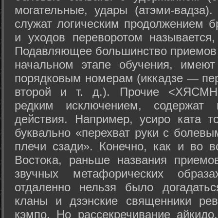
могательные, удары (атэми-вадза).
служат логическим продолжением бр
и уходов переворотом называется,
Подавляющее большинство приемов 
начальном этапе обучения, имеют
порядковым номерам (иккадзе — пер
второй и т. д.). Прочие <ХЯСМН
редким исключением, содержат 
действия. Например, усиро ката то
буквально «перехват руки с болевы
плечи сзади». Конечно, как и во в
Востока, раньше названия прием
звучных метафорических образ
отдаленно нельзя было догадатьс
кланы и дзэнские священники рев
кэмпо. Но рассекречивание айкидо,