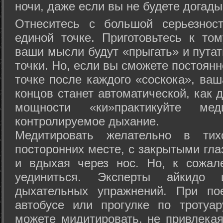
ночи, даже если вы не будете догады
Отнеситесь с большой серьезнос
единой точке. Приготовьтесь к том
ваши мысли будут «прыгать» и путат
точки. Но, если вы сможете постоян
точке после каждого «соскока», ваш
концов станет автоматической, как 
мощности «ки»практикуйте ме
контролируемое дыхание.
Медитировать желательно в тих
посторонних месте, с закрытыми гла
и вдыхая через нос. Но, к сожа
уединиться. Эксперты айкидо 
дыхательных упражнений. При по
автобусе или прогулке по тротуа
можете мидитировать, не привлека