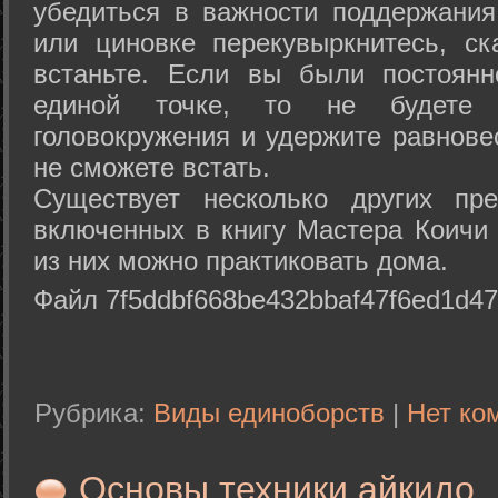
убедиться в важности поддержания
или циновке перекувыркнитесь, с
встаньте. Если вы были постоянн
единой точке, то не будете 
головокружения и удержите равнове
не сможете встать.
Существует несколько других пре
включенных в книгу Мастера Коичи 
из них можно практиковать дома.
Файл 7f5ddbf668be432bbaf47f6ed1d47
Рубрика:
Виды единоборств
|
Нет ко
Основы техники айкидо