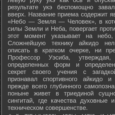
результате укэ беспомощно зава
вверх. Название приема содержит я
«Небо — Земля — Человек», в кото
силы Земли и Неба, повергает проти
этот момент указывает на небо,
Сложнейшую технику айкидо нел
описать в кратком очерке, ни пр
Профессор Уэсиба, утверждая
определенных форм и определенн
секрет своего учения с загадк
признавал спортивного айкидо и
прежде всего глубинного самопозна
поныне живет в триединой сущно
сингитай, где качества духовные 
техническом совершенстве.