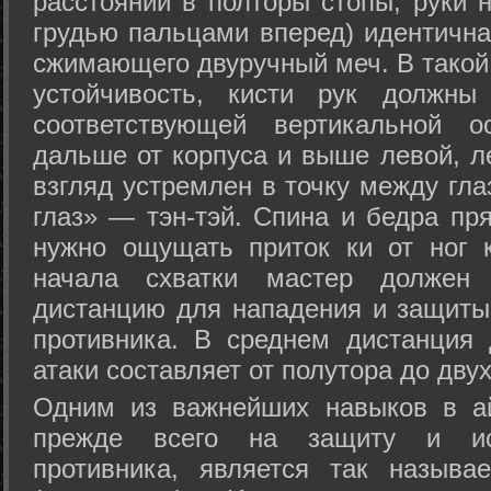
расстоянии в полторы стопы, руки 
грудью пальцами вперед) идентична
сжимающего двуручный меч. В такой
устойчивость, кисти рук должны
соответствующей вертикальной о
дальше от корпуса и выше левой, л
взгляд устремлен в точку между гла
глаз» — тэн-тэй. Спина и бедра пр
нужно ощущать приток ки от ног 
начала схватки мастер должен 
дистанцию для нападения и защиты 
противника. В среднем дистанция
атаки составляет от полутора до дву
Одним из важнейших навыков в ай
прежде всего на защиту и исп
противника, является так называ