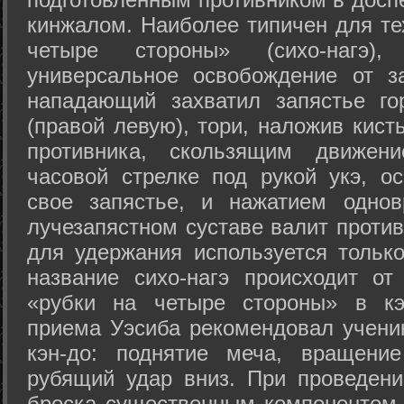
кинжалом. Наиболее типичен для те
четыре стороны» (сихо-нагэ)
универсальное освобождение от з
нападающий захватил запястье го
(правой левую), тори, наложив кист
противника, скользящим движени
часовой стрелке под рукой укэ, о
свое запястье, и нажатием одно
лучезапястном суставе валит против
для удержания используется только
название сихо-нагэ происходит от
«рубки на четыре стороны» в кэ
приема Уэсиба рекомендовал учен
кэн-до: поднятие меча, вращени
рубящий удар вниз. При проведен
броска существенным компонентом 