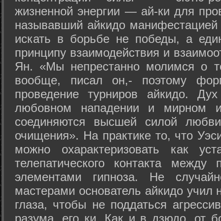
жизненной энергии — ай-ки для про
называвший айкидо манифестацией 
искать в борьбе не победы, а еди
принципу взаимодействия и взаимоо
Ян. «Мы непрестанно молимся о т
вообще, писал он,- поэтому фо
проведение турниров айкидо. Дух
любовном нападении и мирном ис
соединяются высшей силой любви
очищения». На практике то, что Уэ
можно охарактеризовать как уст
телепатического контакта между 
элементами гипноза. Не случай
мастерами основатель айкидо учил н
глаза, чтобы не поддаться агресси
разума, его ки. Как и в дзюдо, от 