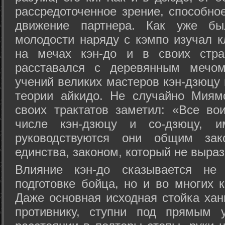
рассредоточенное зрение, способно
движение партнера. Как уже бы
молодости наряду с кэмпо изучал к
на мечах кэн-до и в своих стра
расставался с деревянным мечом 
учений великих мастеров кэн-дзюцу 
теории айкидо. Не случайно Миям
своих трактатов заметил: «Все вои
числе кэн-дзюцу и со-дзюцу, 
руководствуются они общим зак
единства, законом, который не выра
Влияние кэн-до сказывается не 
подготовке бойца, но и во многих 
Даже основная исходная стойка хан
противнику, ступни под прямым 