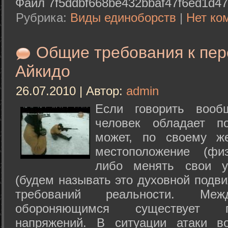
Файл 7f5ddbf668be432bbaf47f6ed1d47
Рубрика:
Виды единоборств
|
Нет ко
Общие требования к пе
Айкидо
26.07.2010 | Автор:
admin
Если говорить вооб
человек обладает п
может, по своему ж
местоположение (физ
либо менять свои у
(будем называть это духовной подв
требований реальности. М
обороняющимся существует п
напряжений. В ситуации атаки в