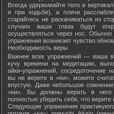
Всегда удерживайте тело в вертикал
и при ходьбе), а плечи расслабл
старайтесь не раскачиваться из сто
случаях ваши глаза будут отк
осуществляться через нос. Обычно 
упражнения возникает чувство обнов
Необходимость веры
Важнее всех упражнений — ваша в
кучу времени на медитацию, выпо
айки-упражнений, сосредоточение н
вы не верите в «ки», можете счита
впустую. Даже небольшое сомнение 
«ки». Вы должны верить в нег
полностью убедить себя, что верите 
Следующие упражнения практикуютс
потоков «ки»: menuchi ikkajo (мену