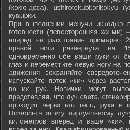
(кокю-доса), ushiro­tekubitori­kokyu 
кувырки.
При выполнении менучи иккаджо п
готовности (левосторонняя ханми) 
вперед на расстояние примерно 2
правой ноги развернута на 45
одновременно обе ваши руки от б
глаз и переместите левую ногу на п
движения сохраняйте сосредоточе
испускайте поток «ки» через раст
ваших рук. Новички могут выпол
представляя, что луч света, сгенери
проходит через его тело, руки и и
Позвольте этому виртуальному луч
километров вперед и ваше «ки», 
вслед за ним. Квалифицированный и