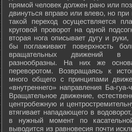
прямой человек должен рано или поз
двинуться вправо или влево, но пр
такой переход осуществляется пл
круговой проворот на одной подсог
вторая нога описывает дугу и руки,
бы поглаживают поверхность бол
вращательных движений в а
разнообразны. На них же осно
переворотом. Возвращаясь к ист
много общего с принципами движе
«внутреннего» направления Ба-гуа-
Вращательное движение, естественн
центробежную и центростремительн
втягивает нападающего в водоворот,
в нужный момент по касательной
выводится из равновесия почти иск