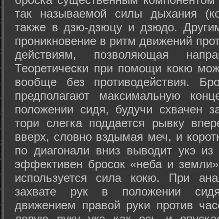
так называемой силы дыхания (ко
также в дзю-дзюцу и дзюдо. Други
проникновение в ритм движений прот
действиям, позволяющая напра
Теоретически при помощи кокю мож
вообще без противодействия. Бро
предполагают максимальную конц
положении сидя, будучи схвачен за
тори слегка поддается рывку впер
вверх, словно вздымая меч, и коро
по диагонали вниз выводит укэ из
эффективен бросок «неба и земли» (
используется сила кокю. При ан
захвате рук в положении сид
движением правой руки против час
левую руку укэ как ось и опуска