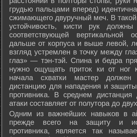
расстоянии в полторы стопы, руки 
грудью пальцами вперед) идентична
сжимающего двуручный меч. В такой
устойчивость, кисти рук должны
соответствующей вертикальной о
дальше от корпуса и выше левой, л
взгляд устремлен в точку между гла
глаз» — тэн-тэй. Спина и бедра пр
нужно ощущать приток ки от ног 
начала схватки мастер должен 
дистанцию для нападения и защиты 
противника. В среднем дистанция
атаки составляет от полутора до дву
Одним из важнейших навыков в ай
прежде всего на защиту и исп
противника, является так называ