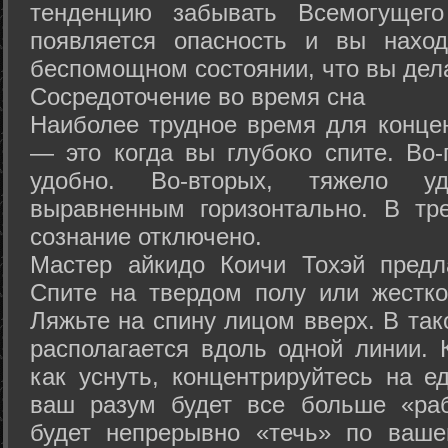
тенденцию забывать Всемогущего
появляется опасность и вы нахо
беспомощном состоянии, что вы дел
Сосредоточение во время сна
Наиболее трудное время для концен
— это когда вы глубоко спите. Во-
удобно. Во-вторых, тяжело у
выравненным горизонтально. В тр
сознание отключено.
Мастер айкидо Коичи Тохэй предл
Спите на твердом полу или жестко
Ляжьте на спину лицом вверх. В та
располагается вдоль одной линии. 
как уснуть, концентрируйтесь на е
ваш разум будет все больше «раб
будет непрерывно «течь» по ваше