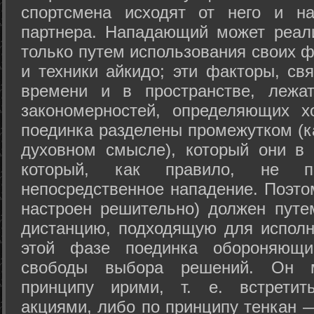
спортсмена исходят от него и на
партнера. Нападающий может реал
только путем использования своих 
и техники айкидо; эти факторы, св
времени и в пространстве, лежа
закономерностей, определяющих х
поединка разделены промежутком (ка
духовном смысле), который они в 
который, как правило, не по
непосредственное нападение. Поэто
настроен решительно) должен путе
дистанцию, подходящую для исполн
этой фазе поединка обороняющ
свободы выбора решений. Он м
принципу ирими, т. е. встретит
акциями, либо по принципу тенкан —