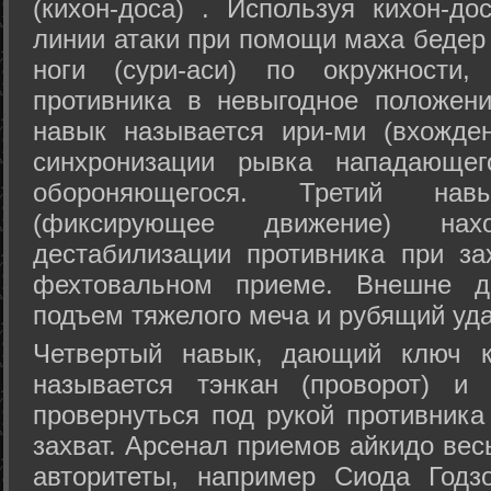
(кихон-доса) . Используя кихон-до
линии атаки при помощи маха бедер
ноги (сури-аси) по окружности
противника в невыгодное положен
навык называется ири-ми (вхожде
синхронизации рывка нападающе
обороняющегося. Третий на
(фиксирующее движение) на
дестабилизации противника при за
фехтовальном приеме. Внешне дв
подъем тяжелого меча и рубящий уда
Четвертый навык, дающий ключ к
называется тэнкан (проворот) и
провернуться под рукой противника
захват. Арсенал приемов айкидо ве
авторитеты, например Сиода Годз