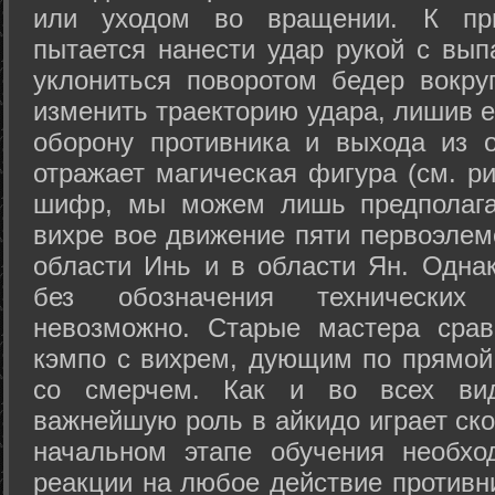
или уходом во вращении. К при
пытается нанести удар рукой с вып
уклониться поворотом бедер вокру
изменить траекторию удара, лишив е
оборону противника и выхода из 
отражает магическая фигура (см. ри
шифр, мы можем лишь предполагат
вихре вое движение пяти первоэлеме
области Инь и в области Ян. Одна
без обозначения технических
невозможно. Старые мастера срав
кэмпо с вихрем, дующим по прямой
со смерчем. Как и во всех вида
важнейшую роль в айкидо играет ско
начальном этапе обучения необхо
реакции на любое действие противн