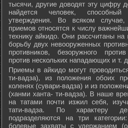
тысячи, другие доводят эту цифру д
найдется человек, способный
утверждения. Во всяком случае,
приемов относятся к числу важнейш
технику айкидо. Они рассчитаны на
борьбу двух невооруженных противн
противников, безоружного против
против нескольких нападающих и т. д
Приемы в айкидо могут проводиться
ти-вадза), из положения обоих п
коленях (сувари-вадза) и из положе
(ханми ханта- ти-вадза). В наше вр
на татами почти изжил себя, изу
тати-вадза. По характеру д
подразделяются на три категории: 
болевые захваты с удержанием (ос