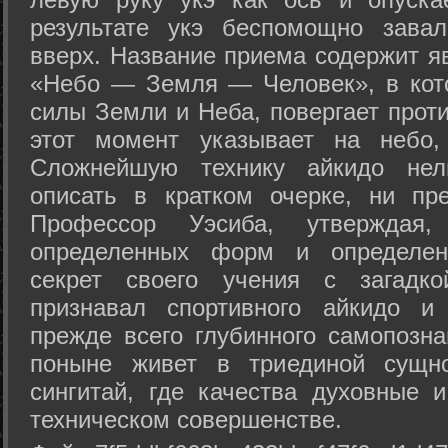
результате укэ беспомощно зава
вверх. Название приема содержит я
«Небо — Земля — Человек», в кото
силы Земли и Неба, повергает проти
этот момент указывает на небо,
Сложнейшую технику айкидо нел
описать в кратком очерке, ни пр
Профессор Уэсиба, утверждая
определенных форм и определенн
секрет своего учения с загадк
признавал спортивного айкидо и
прежде всего глубинного самопозна
поныне живет в триединой сущно
сингитай, где качества духовные 
техническом совершенстве.