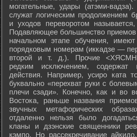
могательные, удары (атэми-вадза).
служат логическим продолжением бр
и уходов переворотом называется,
Подавляющее большинство приемов 
начальном этапе обучения, имеют
порядковым номерам (иккадзе — пер
второй и т. д.). Прочие <ХЯСМН
редким исключением, содержат 
действия. Например, усиро ката то
буквально «перехват руки с болевы
плечи сзади». Конечно, как и во в
Востока, раньше названия прием
звучных метафорических образ
отдаленно нельзя было догадатьс
кланы и дзэнские священники рев
кэмпо. Но рассекречивание айкидо,