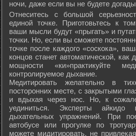
ночи, даже если вы не будете догады
Отнеситесь с большой серьезнос
единой точке. Приготовьтесь к том
ваши мысли будут «прыгать» и путат
точки. Но, если вы сможете постоян
точке после каждого «соскока», ваш
концов станет автоматической, как 
мощности «ки»практикуйте ме
контролируемое дыхание.
Медитировать желательно в тих
посторонних месте, с закрытыми гла
и вдыхая через нос. Но, к сожа
уединиться. Эксперты айкидо 
дыхательных упражнений. При по
автобусе или прогулке по тротуа
можете мидитировать, не привлека