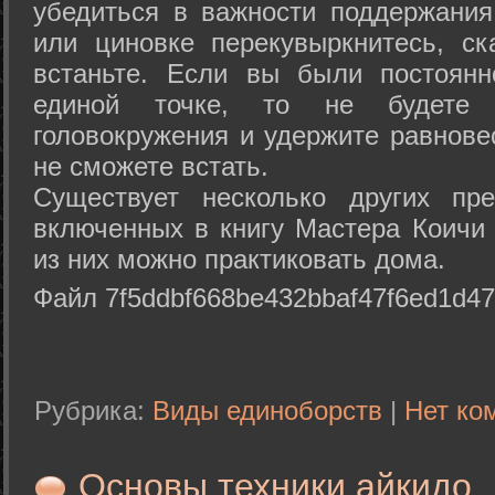
убедиться в важности поддержания
или циновке перекувыркнитесь, с
встаньте. Если вы были постоянн
единой точке, то не будете 
головокружения и удержите равнове
не сможете встать.
Существует несколько других пре
включенных в книгу Мастера Коичи 
из них можно практиковать дома.
Файл 7f5ddbf668be432bbaf47f6ed1d47
Рубрика:
Виды единоборств
|
Нет ко
Основы техники айкидо