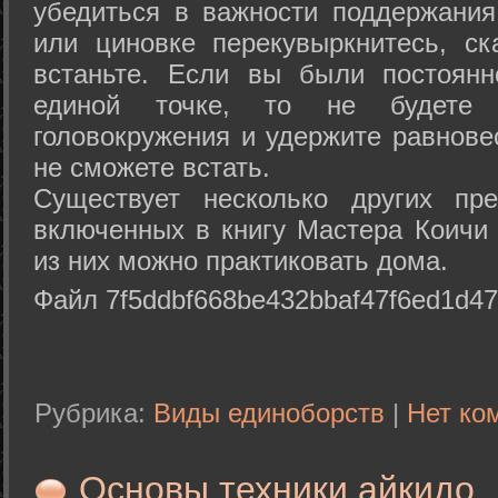
убедиться в важности поддержания
или циновке перекувыркнитесь, с
встаньте. Если вы были постоянн
единой точке, то не будете 
головокружения и удержите равнове
не сможете встать.
Существует несколько других пре
включенных в книгу Мастера Коичи 
из них можно практиковать дома.
Файл 7f5ddbf668be432bbaf47f6ed1d47
Рубрика:
Виды единоборств
|
Нет ко
Основы техники айкидо