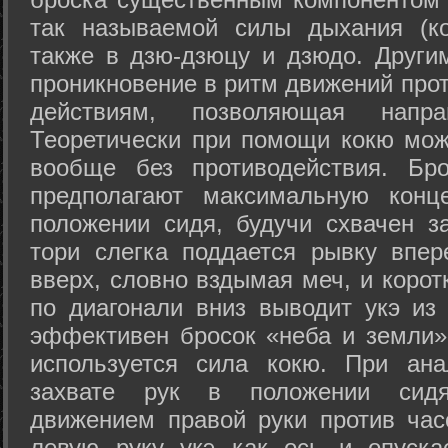
так называемой силы дыхания (ко
также в дзю-дзюцу и дзюдо. Други
проникновение в ритм движений прот
действиям, позволяющая напра
Теоретически при помощи кокю мож
вообще без противодействия. Бро
предполагают максимальную конц
положении сидя, будучи схвачен за
тори слегка поддается рывку впер
вверх, словно вздымая меч, и коро
по диагонали вниз выводит укэ из
эффективен бросок «неба и земли» (
используется сила кокю. При ан
захвате рук в положении сид
движением правой руки против час
левую руку укэ как ось и опуска