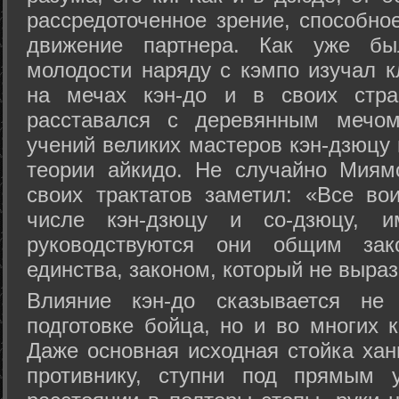
рассредоточенное зрение, способно
движение партнера. Как уже бы
молодости наряду с кэмпо изучал к
на мечах кэн-до и в своих стра
расставался с деревянным мечом 
учений великих мастеров кэн-дзюцу 
теории айкидо. Не случайно Миям
своих трактатов заметил: «Все вои
числе кэн-дзюцу и со-дзюцу, 
руководствуются они общим зак
единства, законом, который не выра
Влияние кэн-до сказывается не 
подготовке бойца, но и во многих 
Даже основная исходная стойка хан
противнику, ступни под прямым 