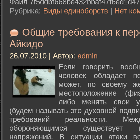
Файл 7f5ddbf668be432bbaf47f6ed1d47
Рубрика:
Виды единоборств
|
Нет ко
Общие требования к пе
Айкидо
26.07.2010 | Автор:
admin
Если говорить вооб
человек обладает п
может, по своему ж
местоположение (физ
либо менять свои у
(будем называть это духовной подв
требований реальности. М
обороняющимся существует п
напряжений. В ситуации атаки в