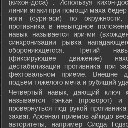
(кихон-доса) . Используя кихон-до
линии атаки при помощи маха бедер
ноги (сури-аси) по окружности
противника в невыгодное положен
навык называется ири-ми (вхожде
синхронизации рывка нападающе
обороняющегося. Третий на
(фиксирующее движение) на
дестабилизации противника при за
фехтовальном приеме. Внешне дв
подъем тяжелого меча и рубящий уда
Четвертый навык, дающий ключ к
называется тэнкан (проворот) и
провернуться под рукой противника
захват. Арсенал приемов айкидо ве
авторитеты, например Сиода Годз