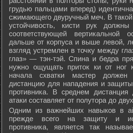
расстоянии в полторы стопы, руки 
грудью пальцами вперед) идентична
сжимающего двуручный меч. В такой
устойчивость, кисти рук должны
соответствующей вертикальной о
дальше от корпуса и выше левой, л
взгляд устремлен в точку между гла
глаз» — тэн-тэй. Спина и бедра пр
нужно ощущать приток ки от ног 
начала схватки мастер должен 
дистанцию для нападения и защиты 
противника. В среднем дистанция
атаки составляет от полутора до дву
Одним из важнейших навыков в ай
прежде всего на защиту и исп
противника, является так называ