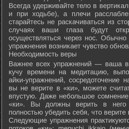
Всегда удерживайте тело в вертикал
и при ходьбе), а плечи расслабл
старайтесь не раскачиваться из сто
случаях ваши глаза будут отк
осуществляться через нос. Обычно 
упражнения возникает чувство обнов
Необходимость веры
Важнее всех упражнений — ваша в
кучу времени на медитацию, выпо
айки-упражнений, сосредоточение н
вы не верите в «ки», можете счита
впустую. Даже небольшое сомнение 
«ки». Вы должны верить в нег
полностью убедить себя, что верите 
Следующие упражнения практикуютс
потоков «ки»: menuchi ikkajo (мену