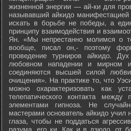
жизненной энергии — ай-ки для про
называвший айкидо манифестацией 
искать в борьбе не победы, а еди
принципу взаимодействия и взаимоо
Ян. «Мы непрестанно молимся о т
вообще, писал он,- поэтому фо
проведение турниров айкидо. Дух
любовном нападении и мирном ис
соединяются высшей силой любви
очищения». На практике то, что Уэ
можно охарактеризовать как уст
телепатического контакта между 
элементами гипноза. Не случай
мастерами основатель айкидо учил н
глаза, чтобы не поддаться агресси
разума, его ки. Как и в дзюдо, от 