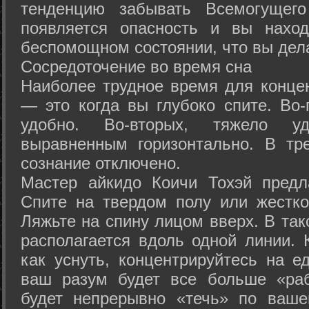
тенденцию забывать Всемогущего
появляется опасность и вы нахо
беспомощном состоянии, что вы дел
Сосредоточение во время сна
Наиболее трудное время для концен
— это когда вы глубоко спите. Во-
удобно. Во-вторых, тяжело у
выравненным горизонтально. В тр
сознание отключено.
Мастер айкидо Коичи Тохэй предл
Спите на твердом полу или жестко
Ляжьте на спину лицом вверх. В та
располагается вдоль одной линии. 
как уснуть, концентрируйтесь на е
ваш разум будет все больше «раб
будет непрерывно «течь» по ваше