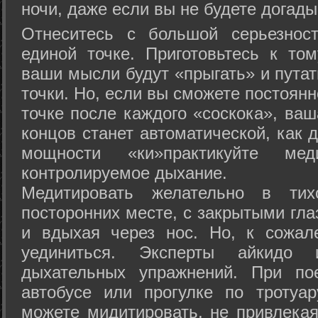
ночи, даже если вы не будете догады
Отнеситесь с большой серьезнос
единой точке. Приготовьтесь к том
ваши мысли будут «прыгать» и путат
точки. Но, если вы сможете постоян
точке после каждого «соскока», ваш
концов станет автоматической, как 
мощности «ки»практикуйте ме
контролируемое дыхание.
Медитировать желательно в тих
посторонних месте, с закрытыми гла
и вдыхая через нос. Но, к сожа
уединиться. Эксперты айкидо 
дыхательных упражнений. При по
автобусе или прогулке по тротуа
можете мидитировать, не привлека