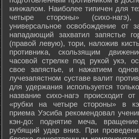
кинжалом. Наиболее типичен для те
четыре стороны» (сихо-нагэ)
универсальное освобождение от з
нападающий захватил запястье го
(правой левую), тори, наложив кист
противника, скользящим движени
часовой стрелке под рукой укэ, о
свое запястье, и нажатием одно
лучезапястном суставе валит против
для удержания используется только
название сихо-нагэ происходит от
«рубки на четыре стороны» в кэ
приема Уэсиба рекомендовал учен
кэн-до: поднятие меча, вращени
рубящий удар вниз. При проведен
броска существенным компонентом 