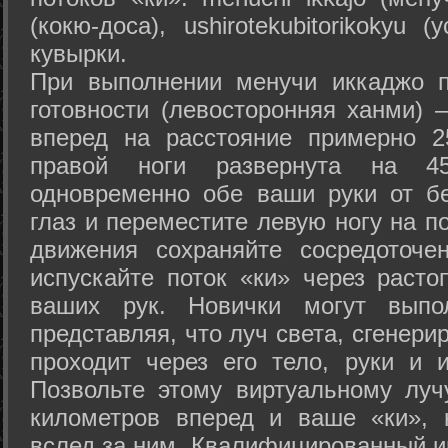
(кокю-доса), ushiro­tekubitori­kokyu 
кувырки.
При выполнении менучи иккаджо п
готовности (левосторонняя ханми) 
вперед на расстояние примерно 2
правой ноги развернута на 45
одновременно обе ваши руки от б
глаз и переместите левую ногу на п
движения сохраняйте сосредоточе
испускайте поток «ки» через раст
ваших рук. Новички могут выпол
представляя, что луч света, сгенери
проходит через его тело, руки и и
Позвольте этому виртуальному луч
километров вперед и ваше «ки», 
вслед за ним. Квалифицированный и