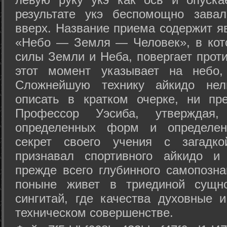
результате укэ беспомощно зава
вверх. Название приема содержит я
«Небо — Земля — Человек», в кото
силы Земли и Неба, повергает проти
этот момент указывает на небо,
Сложнейшую технику айкидо нел
описать в кратком очерке, ни пр
Профессор Уэсиба, утверждая
определенных форм и определенн
секрет своего учения с загадк
признавал спортивного айкидо и
прежде всего глубинного самопозна
поныне живет в триединой сущно
сингитай, где качества духовные 
техническом совершенстве.