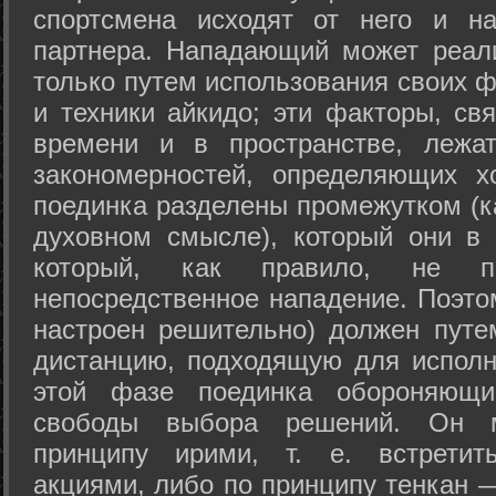
спортсмена исходят от него и на
партнера. Нападающий может реал
только путем использования своих 
и техники айкидо; эти факторы, св
времени и в пространстве, лежа
закономерностей, определяющих х
поединка разделены промежутком (ка
духовном смысле), который они в 
который, как правило, не по
непосредственное нападение. Поэто
настроен решительно) должен путе
дистанцию, подходящую для исполн
этой фазе поединка обороняющ
свободы выбора решений. Он м
принципу ирими, т. е. встретит
акциями, либо по принципу тенкан —