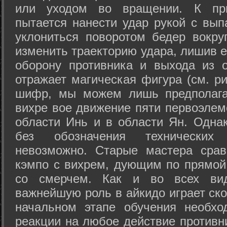
или уходом во вращении. К при
пытается нанести удар рукой с вып
уклониться поворотом бедер вокру
изменить траекторию удара, лишив е
оборону противника и выхода из 
отражает магическая фигура (см. ри
шифр, мы можем лишь предполагат
вихре вое движение пяти первоэлеме
области Инь и в области Ян. Одна
без обозначения технических
невозможно. Старые мастера срав
кэмпо с вихрем, дующим по прямой
со смерчем. Как и во всех вида
важнейшую роль в айкидо играет ско
начальном этапе обучения необхо
реакции на любое действие противн