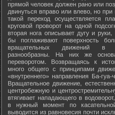
прямой человек должен рано или поз
двинуться вправо или влево, но пр
такой переход осуществляется пл
круговой проворот на одной подсог
вторая нога описывает дугу и руки,
бы поглаживают поверхность бол
вращательных движений в а
разнообразны. На них же осно
переворотом. Возвращаясь к ист
много общего с принципами движе
«внутреннего» направления Ба-гуа-
Вращательное движение, естественн
центробежную и центростремительн
втягивает нападающего в водоворот,
в нужный момент по касательной
выводится из равновесия почти иск