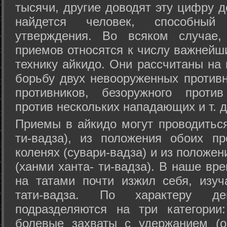
тысячи, другие доводят эту цифру д
найдется человек, способный
утверждения. Во всяком случае,
приемов относятся к числу важнейш
технику айкидо. Они рассчитаны на
борьбу двух невооруженных противн
противников, безоружного против
против нескольких нападающих и т. д
Приемы в айкидо могут проводиться
ти-вадза), из положения обоих п
коленях (сувари-вадза) и из положе
(ханми ханта- ти-вадза). В наше вр
на татами почти изжил себя, изу
тати-вадза. По характеру д
подразделяются на три категории: 
болевые захваты с удержанием (ос