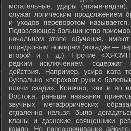
могательные, удары (атэми-вадза).
служат логическим продолжением бр
и уходов переворотом называется,
Подавляющее большинство приемов 
начальном этапе обучения, имеют
порядковым номерам (иккадзе — пер
второй и т. д.). Прочие <ХЯСМН
редким исключением, содержат 
действия. Например, усиро ката то
буквально «перехват руки с болевы
плечи сзади». Конечно, как и во в
Востока, раньше названия прием
звучных метафорических образ
отдаленно нельзя было догадатьс
кланы и дзэнские священники рев
кэмпо. Но рассекречивание айкидо,