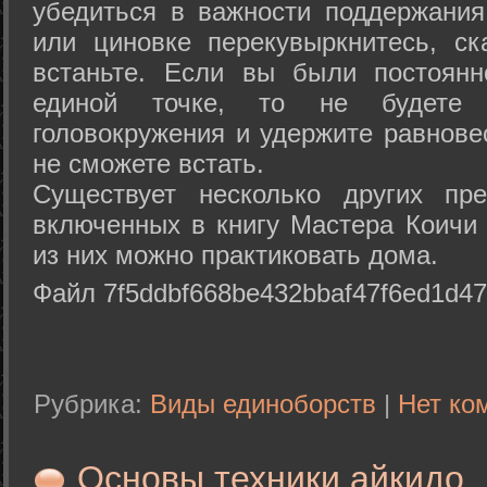
убедиться в важности поддержания
или циновке перекувыркнитесь, с
встаньте. Если вы были постоянн
единой точке, то не будете 
головокружения и удержите равнове
не сможете встать.
Существует несколько других пре
включенных в книгу Мастера Коичи 
из них можно практиковать дома.
Файл 7f5ddbf668be432bbaf47f6ed1d47
Рубрика:
Виды единоборств
|
Нет ко
Основы техники айкидо