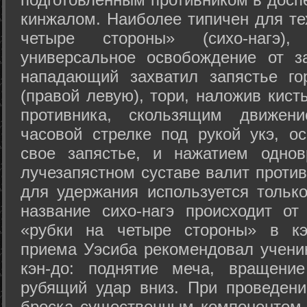
кинжалом. Наиболее типичен для те
четыре стороны» (сихо-нагэ)
универсальное освобождение от з
нападающий захватил запястье го
(правой левую), тори, наложив кист
противника, скользящим движени
часовой стрелке под рукой укэ, о
свое запястье, и нажатием одно
лучезапястном суставе валит против
для удержания используется только
название сихо-нагэ происходит от
«рубки на четыре стороны» в кэ
приема Уэсиба рекомендовал учен
кэн-до: поднятие меча, вращени
рубящий удар вниз. При проведен
броска существенным компонентом 