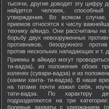
тысячи, другие доводят эту цифру д
найдется человек, способный
утверждения. Во всяком случае,
приемов относятся к числу важнейш
технику айкидо. Они рассчитаны на
борьбу двух невооруженных противн
противников, безоружного против
против нескольких нападающих и т. д
Приемы в айкидо могут проводиться
ти-вадза), из положения обоих п
коленях (сувари-вадза) и из положе
(ханми ханта- ти-вадза). В наше вр
на татами почти изжил себя, изу
тати-вадза. По характеру д
подразделяются на три категории: 
болевые захваты с удержанием (ос