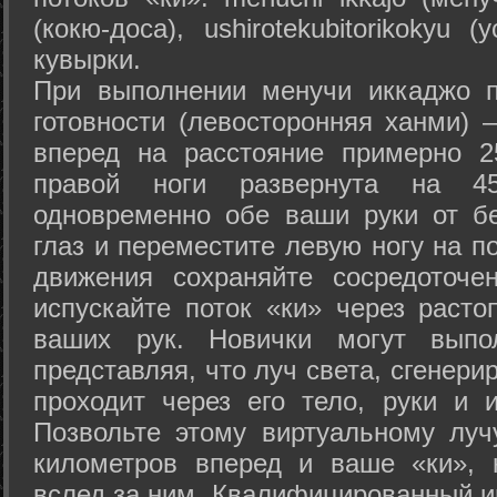
(кокю-доса), ushiro­tekubitori­kokyu 
кувырки.
При выполнении менучи иккаджо п
готовности (левосторонняя ханми) 
вперед на расстояние примерно 2
правой ноги развернута на 45
одновременно обе ваши руки от б
глаз и переместите левую ногу на п
движения сохраняйте сосредоточе
испускайте поток «ки» через раст
ваших рук. Новички могут выпол
представляя, что луч света, сгенери
проходит через его тело, руки и и
Позвольте этому виртуальному луч
километров вперед и ваше «ки», 
вслед за ним. Квалифицированный и