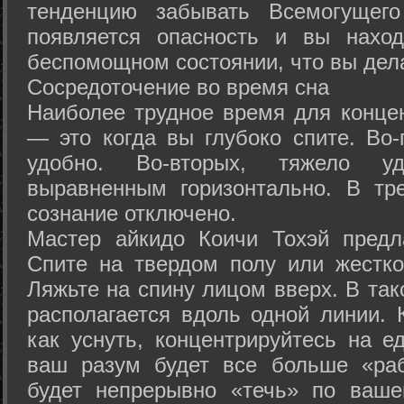
тенденцию забывать Всемогущего
появляется опасность и вы нахо
беспомощном состоянии, что вы дел
Сосредоточение во время сна
Наиболее трудное время для концен
— это когда вы глубоко спите. Во-
удобно. Во-вторых, тяжело у
выравненным горизонтально. В тр
сознание отключено.
Мастер айкидо Коичи Тохэй предл
Спите на твердом полу или жестко
Ляжьте на спину лицом вверх. В та
располагается вдоль одной линии. 
как уснуть, концентрируйтесь на е
ваш разум будет все больше «раб
будет непрерывно «течь» по ваше