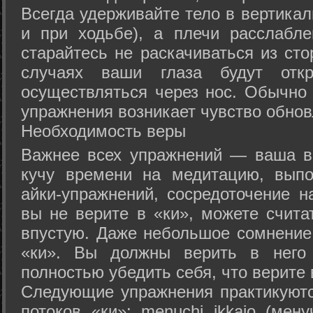
Всегда удерживайте тело в вертикал
и при ходьбе), а плечи расслабл
старайтесь не раскачиваться из сто
случаях ваши глаза будут отк
осуществляться через нос. Обычно 
упражнения возникает чувство обнов
Необходимость веры
Важнее всех упражнений — ваша в
кучу времени на медитацию, выпо
айки-упражнений, сосредоточение н
вы не верите в «ки», можете счита
впустую. Даже небольшое сомнение 
«ки». Вы должны верить в нег
полностью убедить себя, что верите 
Следующие упражнения практикуютс
потоков «ки»: menuchi ikkajo (мену