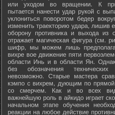
или уходом во вращении. К при
пытается нанести удар рукой с вып
уклониться поворотом бедер вокру
изменить траекторию удара, лишив е
оборону противника и выхода из 
отражает магическая фигура (см. ри
шифр, мы можем лишь предполагат
вихре вое движение пяти первоэлеме
области Инь и в области Ян. Одна
без обозначения технических
невозможно. Старые мастера срав
кэмпо с вихрем, дующим по прямой
со смерчем. Как и во всех вида
важнейшую роль в айкидо играет ско
начальном этапе обучения необхо
реакции на любое действие противн