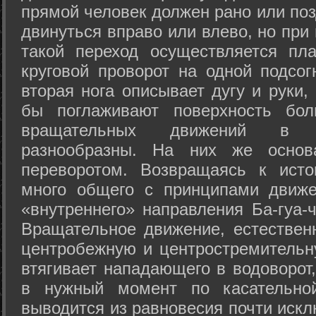
прямой человек должен рано или поз
двинуться вправо или влево, но пр
такой переход осуществляется пл
круговой проворот на одной подсог
вторая нога описывает дугу и руки,
бы поглаживают поверхность бол
вращательных движений в а
разнообразны. На них же осно
переворотом. Возвращаясь к ист
много общего с принципами движе
«внутреннего» направления Ба-гуа-
Вращательное движение, естественн
центробежную и центростремительн
втягивает нападающего в водоворот,
в нужный момент по касательной
выводится из равновесия почти иск