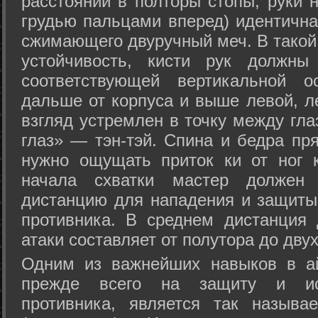
расстоянии в полторы стопы, руки 
грудью пальцами вперед) идентична
сжимающего двуручный меч. В такой
устойчивость, кисти рук должны
соответствующей вертикальной о
дальше от корпуса и выше левой, л
взгляд устремлен в точку между гла
глаз» — тэн-тэй. Спина и бедра пр
нужно ощущать приток ки от ног 
начала схватки мастер должен 
дистанцию для нападения и защиты 
противника. В среднем дистанция
атаки составляет от полутора до дву
Одним из важнейших навыков в ай
прежде всего на защиту и исп
противника, является так называ