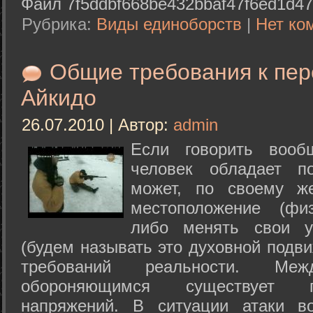
Файл 7f5ddbf668be432bbaf47f6ed1d47
Рубрика:
Виды единоборств
|
Нет ко
Общие требования к пе
Айкидо
26.07.2010 | Автор:
admin
Если говорить вооб
человек обладает п
может, по своему ж
местоположение (физ
либо менять свои у
(будем называть это духовной подв
требований реальности. М
обороняющимся существует п
напряжений. В ситуации атаки в