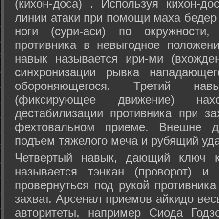
(кихон-доса) . Используя кихон-до
линии атаки при помощи маха бедер
ноги (сури-аси) по окружности
противника в невыгодное положен
навык называется ири-ми (вхожде
синхронизации рывка нападающе
обороняющегося. Третий на
(фиксирующее движение) на
дестабилизации противника при за
фехтовальном приеме. Внешне дв
подъем тяжелого меча и рубящий уда
Четвертый навык, дающий ключ к
называется тэнкан (проворот) и
провернуться под рукой противника
захват. Арсенал приемов айкидо ве
авторитеты, например Сиода Годз