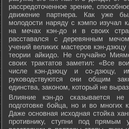
рассредоточенное зрение, способно
движение партнера. Как уже бы
молодости наряду с кэмпо изучал к
на мечах кэн-до и в своих стра
расставался с деревянным мечом 
учений великих мастеров кэн-дзюцу 
теории айкидо. Не случайно Миям
своих трактатов заметил: «Все вои
числе кэн-дзюцу и со-дзюцу, 
руководствуются они общим зак
единства, законом, который не выра
Влияние кэн-до сказывается не 
подготовке бойца, но и во многих 
Даже основная исходная стойка хан
противнику, ступни под прямым 