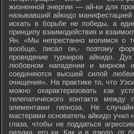
жизненной энергии — ай-ки для про
называвший айкидо манифестацией 
искать в борьбе не победы, а еди
принципу взаимодействия и взаимоо
Ян. «Мы непрестанно молимся о т
вообще, писал он,- поэтому фо
проведение турниров айкидо. Дух
любовном нападении и мирном ис
соединяются высшей силой любви
очищения». На практике то, что Уэ
можно охарактеризовать как уст
телепатического контакта между 
элементами гипноза. Не случай
мастерами основатель айкидо учил н
глаза, чтобы не поддаться агресси
разума, его ки. Как и в дзюдо, от 