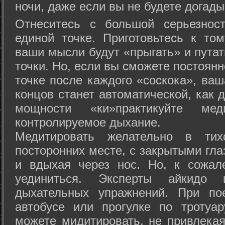
ночи, даже если вы не будете догады
Отнеситесь с большой серьезнос
единой точке. Приготовьтесь к том
ваши мысли будут «прыгать» и путат
точки. Но, если вы сможете постоян
точке после каждого «соскока», ваш
концов станет автоматической, как 
мощности «ки»практикуйте ме
контролируемое дыхание.
Медитировать желательно в тих
посторонних месте, с закрытыми гла
и вдыхая через нос. Но, к сожа
уединиться. Эксперты айкидо 
дыхательных упражнений. При по
автобусе или прогулке по тротуа
можете мидитировать, не привлека