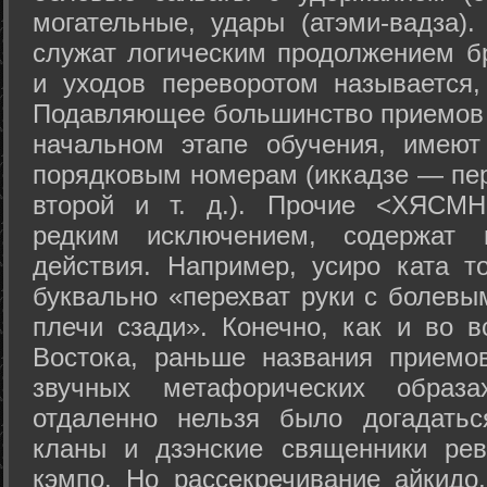
могательные, удары (атэми-вадза).
служат логическим продолжением бр
и уходов переворотом называется,
Подавляющее большинство приемов 
начальном этапе обучения, имеют
порядковым номерам (иккадзе — пер
второй и т. д.). Прочие <ХЯСМН
редким исключением, содержат 
действия. Например, усиро ката то
буквально «перехват руки с болевы
плечи сзади». Конечно, как и во в
Востока, раньше названия прием
звучных метафорических образ
отдаленно нельзя было догадатьс
кланы и дзэнские священники рев
кэмпо. Но рассекречивание айкидо,