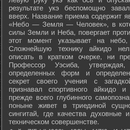
результате укэ беспомощно зава
вверх. Название приема содержит я
«Небо — Земля — Человек», в кото
силы Земли и Неба, повергает проти
этот момент указывает на небо,
Сложнейшую технику айкидо нел
описать в кратком очерке, ни пр
Профессор Уэсиба, утверждая
определенных форм и определенн
секрет своего учения с загадк
признавал спортивного айкидо и
прежде всего глубинного самопозна
поныне живет в триединой сущно
сингитай, где качества духовные 
техническом совершенстве.