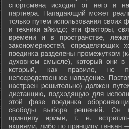
спортсмена исходят от него и на
партнера. Нападающий может реал
только путем использования своих 
и техники айкидо; эти факторы, св
времени и в пространстве, лежа
закономерностей, определяющих х
поединка разделены промежутком (ка
духовном смысле), который они в 
который, как правило, не по
непосредственное нападение. Поэто
настроен решительно) должен путе
дистанцию, подходящую для исполн
этой фазе поединка обороняющ
свободы выбора решений. Он м
принципу ирими, т. е. встретит
акциями, либо по принципу тенкан —