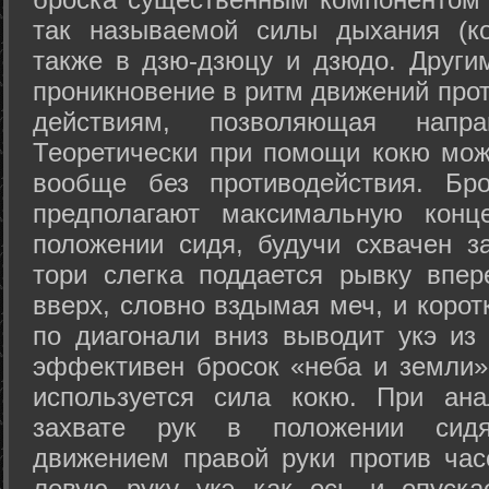
так называемой силы дыхания (ко
также в дзю-дзюцу и дзюдо. Други
проникновение в ритм движений прот
действиям, позволяющая напра
Теоретически при помощи кокю мож
вообще без противодействия. Бро
предполагают максимальную конц
положении сидя, будучи схвачен за
тори слегка поддается рывку впер
вверх, словно вздымая меч, и коро
по диагонали вниз выводит укэ из
эффективен бросок «неба и земли» (
используется сила кокю. При ан
захвате рук в положении сид
движением правой руки против час
левую руку укэ как ось и опуска