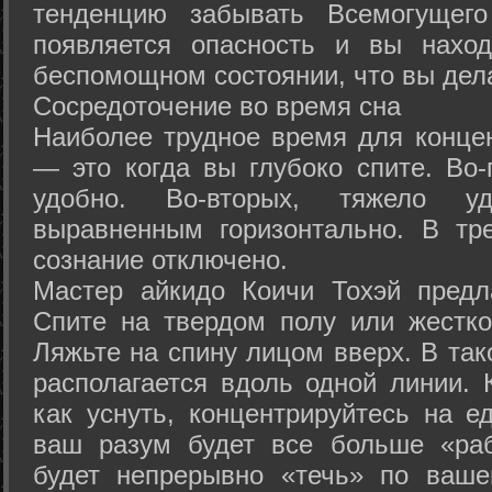
тенденцию забывать Всемогущего
появляется опасность и вы нахо
беспомощном состоянии, что вы дел
Сосредоточение во время сна
Наиболее трудное время для концен
— это когда вы глубоко спите. Во-
удобно. Во-вторых, тяжело у
выравненным горизонтально. В тр
сознание отключено.
Мастер айкидо Коичи Тохэй предл
Спите на твердом полу или жестко
Ляжьте на спину лицом вверх. В та
располагается вдоль одной линии. 
как уснуть, концентрируйтесь на е
ваш разум будет все больше «раб
будет непрерывно «течь» по ваше