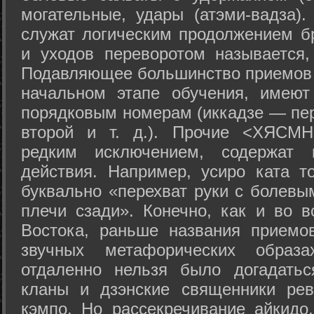
могательные, удары (атэми-вадза).
служат логическим продолжением бр
и уходов переворотом называется,
Подавляющее большинство приемов 
начальном этапе обучения, имеют
порядковым номерам (иккадзе — пер
второй и т. д.). Прочие <ХЯСМН
редким исключением, содержат 
действия. Например, усиро ката то
буквально «перехват руки с болевы
плечи сзади». Конечно, как и во в
Востока, раньше названия прием
звучных метафорических образ
отдаленно нельзя было догадатьс
кланы и дзэнские священники рев
кэмпо. Но рассекречивание айкидо,