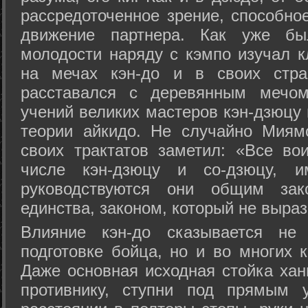
рассредоточенное зрение, способно
движение партнера. Как уже бы
молодости наряду с кэмпо изучал к
на мечах кэн-до и в своих стра
расставался с деревянным мечом 
учений великих мастеров кэн-дзюцу 
теории айкидо. Не случайно Миям
своих трактатов заметил: «Все вои
числе кэн-дзюцу и со-дзюцу, 
руководствуются они общим зак
единства, законом, который не выра
Влияние кэн-до сказывается не 
подготовке бойца, но и во многих 
Даже основная исходная стойка хан
противнику, ступни под прямым 