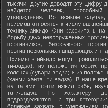
тысячи, другие доводят эту цифру д
найдется человек, способный
утверждения. Во всяком случае,
приемов относятся к числу важнейш
технику айкидо. Они рассчитаны на
борьбу двух невооруженных противн
противников, безоружного против
против нескольких нападающих и т. д
Приемы в айкидо могут проводиться
ти-вадза), из положения обоих п
коленях (сувари-вадза) и из положе
(ханми ханта- ти-вадза). В наше вр
на татами почти изжил себя, изу
тати-вадза. По характеру д
подразделяются на три категории: 
болевые захваты с удержанием (ос