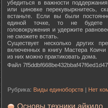
убедиться в важности поддержания
или циновке перекувыркнитесь, с
встаньте. Если вы были постоянн
единой точке, то не будете 
головокружения и удержите равнове
не сможете встать.
Существует несколько других пре
включенных в книгу Мастера Коичи 
из них можно практиковать дома.
Файл 7f5ddbf668be432bbaf47f6ed1d47
Рубрика:
Виды единоборств
|
Нет ко
Основы техники айкидо