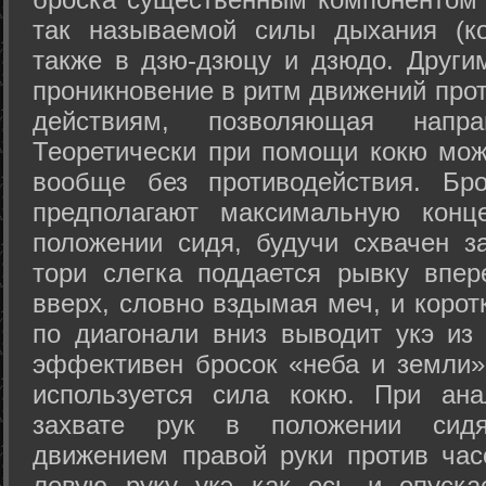
так называемой силы дыхания (ко
также в дзю-дзюцу и дзюдо. Други
проникновение в ритм движений прот
действиям, позволяющая напра
Теоретически при помощи кокю мож
вообще без противодействия. Бро
предполагают максимальную конц
положении сидя, будучи схвачен за
тори слегка поддается рывку впер
вверх, словно вздымая меч, и коро
по диагонали вниз выводит укэ из
эффективен бросок «неба и земли» (
используется сила кокю. При ан
захвате рук в положении сид
движением правой руки против час
левую руку укэ как ось и опуска