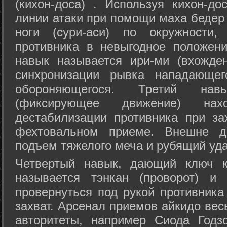
(кихон-доса) . Используя кихон-до
линии атаки при помощи маха бедер
ноги (сури-аси) по окружности
противника в невыгодное положен
навык называется ири-ми (вхожде
синхронизации рывка нападающе
обороняющегося. Третий на
(фиксирующее движение) на
дестабилизации противника при за
фехтовальном приеме. Внешне дв
подъем тяжелого меча и рубящий уда
Четвертый навык, дающий ключ к
называется тэнкан (проворот) и
провернуться под рукой противника
захват. Арсенал приемов айкидо ве
авторитеты, например Сиода Годз