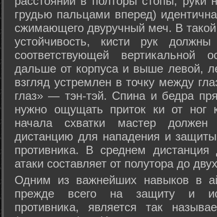
расстоянии в полторы стопы, руки 
грудью пальцами вперед) идентична
сжимающего двуручный меч. В такой
устойчивость, кисти рук должны
соответствующей вертикальной о
дальше от корпуса и выше левой, л
взгляд устремлен в точку между гла
глаз» — тэн-тэй. Спина и бедра пр
нужно ощущать приток ки от ног 
начала схватки мастер должен 
дистанцию для нападения и защиты 
противника. В среднем дистанция
атаки составляет от полутора до дву
Одним из важнейших навыков в ай
прежде всего на защиту и исп
противника, является так называ