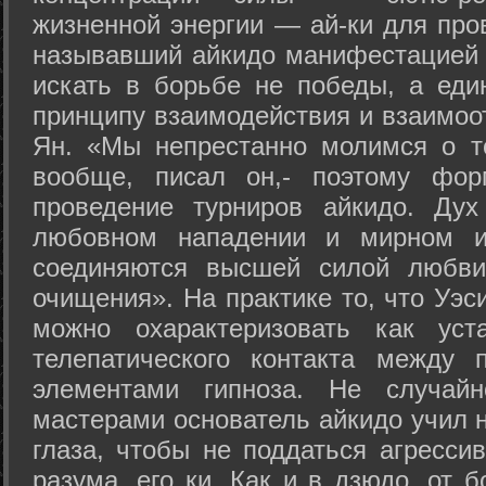
жизненной энергии — ай-ки для про
называвший айкидо манифестацией 
искать в борьбе не победы, а еди
принципу взаимодействия и взаимоо
Ян. «Мы непрестанно молимся о т
вообще, писал он,- поэтому фо
проведение турниров айкидо. Дух
любовном нападении и мирном ис
соединяются высшей силой любви
очищения». На практике то, что Уэ
можно охарактеризовать как уст
телепатического контакта между 
элементами гипноза. Не случай
мастерами основатель айкидо учил н
глаза, чтобы не поддаться агресси
разума, его ки. Как и в дзюдо, от 