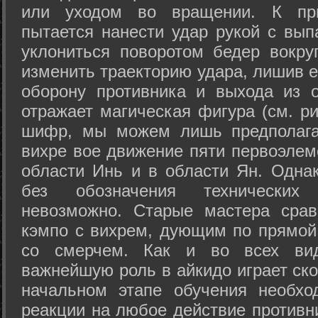
или уходом во вращении. К при
пытается нанести удар рукой с вып
уклониться поворотом бедер вокру
изменить траекторию удара, лишив е
оборону противника и выхода из 
отражает магическая фигура (см. ри
шифр, мы можем лишь предполагат
вихре вое движение пяти первоэлеме
области Инь и в области Ян. Одна
без обозначения технических
невозможно. Старые мастера срав
кэмпо с вихрем, дующим по прямой
со смерчем. Как и во всех вида
важнейшую роль в айкидо играет ско
начальном этапе обучения необхо
реакции на любое действие противн