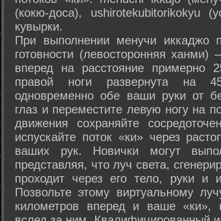
(кокю-доса), ushiro­tekubitori­kokyu 
кувырки.
При выполнении менучи иккаджо п
готовности (левосторонняя ханми) 
вперед на расстояние примерно 2
правой ноги развернута на 45
одновременно обе ваши руки от б
глаз и переместите левую ногу на п
движения сохраняйте сосредоточе
испускайте поток «ки» через раст
ваших рук. Новички могут выпол
представляя, что луч света, сгенери
проходит через его тело, руки и и
Позвольте этому виртуальному луч
километров вперед и ваше «ки», 
вслед за ним. Квалифицированный и