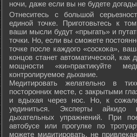
ночи, даже если вы не будете догады
Отнеситесь с большой серьезнос
единой точке. Приготовьтесь к том
ваши мысли будут «прыгать» и путат
точки. Но, если вы сможете постоян
точке после каждого «соскока», ваш
концов станет автоматической, как 
мощности «ки»практикуйте ме
контролируемое дыхание.
Медитировать желательно в тих
посторонних месте, с закрытыми гла
и вдыхая через нос. Но, к сожа
уединиться. Эксперты айкидо 
дыхательных упражнений. При по
автобусе или прогулке по тротуа
можете мидитировать, не привлека