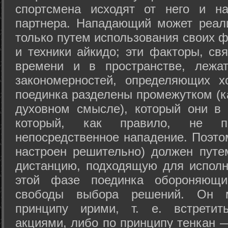
спортсмена исходят от него и на
партнера. Нападающий может реал
только путем использования своих 
и техники айкидо; эти факторы, св
времени и в пространстве, лежа
закономерностей, определяющих х
поединка разделены промежутком (ка
духовном смысле), который они в 
который, как правило, не по
непосредственное нападение. Поэто
настроен решительно) должен путе
дистанцию, подходящую для исполн
этой фазе поединка обороняющ
свободы выбора решений. Он м
принципу ирими, т. е. встретит
акциями, либо по принципу тенкан —