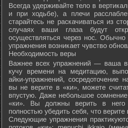
Всегда удерживайте тело в вертикал
и при ходьбе), а плечи расслабл
старайтесь не раскачиваться из сто
случаях ваши глаза будут отк
осуществляться через нос. Обычно 
упражнения возникает чувство обнов
Необходимость веры
Важнее всех упражнений — ваша в
кучу времени на медитацию, выпо
айки-упражнений, сосредоточение н
вы не верите в «ки», можете счита
впустую. Даже небольшое сомнение 
«ки». Вы должны верить в нег
полностью убедить себя, что верите 
Следующие упражнения практикуютс
потоков «ки»: menuchi ikkajo (мену