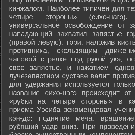
кинжалом. Наиболее типичен для те
четыре стороны» (сихо-нагэ)
универсальное освобождение от з
нападающий захватил запястье го
(правой левую), тори, наложив кист
противника, скользящим движени
часовой стрелке под рукой укэ, о
свое запястье, и нажатием одно
лучезапястном суставе валит против
для удержания используется только
название сихо-нагэ происходит от
«рубки на четыре стороны» в кэ
приема Уэсиба рекомендовал учен
кэн-до: поднятие меча, вращени
рубящий удар вниз. При проведен
броска существенным компонентом 