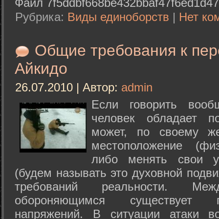
Файл 7f5ddbf668be432bbaf47f6ed1d47
Рубрика:
Виды единоборств
|
Нет ко
Общие требования к пе
Айкидо
26.07.2010 | Автор:
admin
Если говорить вооб
человек обладает п
может, по своему ж
местоположение (физ
либо менять свои у
(будем называть это духовной подв
требований реальности. М
обороняющимся существует п
напряжений. В ситуации атаки в