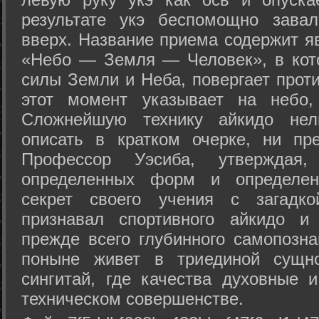
результате укэ беспомощно зава
вверх. Название приема содержит я
«Небо — Земля — Человек», в кото
силы Земли и Неба, повергает проти
этот момент указывает на небо,
Сложнейшую технику айкидо нел
описать в кратком очерке, ни пр
Профессор Уэсиба, утверждая
определенных форм и определенн
секрет своего учения с загадк
признавал спортивного айкидо и
прежде всего глубинного самопозна
поныне живет в триединой сущно
сингитай, где качества духовные 
техническом совершенстве.