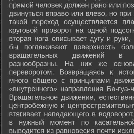
прямой человек должен рано или поз
двинуться вправо или влево, но пр
такой переход осуществляется пл
круговой проворот на одной подсог
вторая нога описывает дугу и руки,
бы поглаживают поверхность бол
вращательных движений в а
разнообразны. На них же осно
переворотом. Возвращаясь к ист
много общего с принципами движе
«внутреннего» направления Ба-гуа-
Вращательное движение, естественн
центробежную и центростремительн
втягивает нападающего в водоворот,
в нужный момент по касательной
выводится из равновесия почти иск