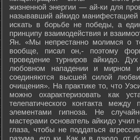
жизненной энергии — ай-ки для про
называвший айкидо манифестацией 
искать в борьбе не победы, а еди
принципу взаимодействия и взаимоо
Ян. «Мы непрестанно молимся о т
вообще, писал он,- поэтому фо
проведение турниров айкидо. Дух
любовном нападении и мирном ис
соединяются высшей силой любви
очищения». На практике то, что Уэ
можно охарактеризовать как уст
телепатического контакта между 
элементами гипноза. Не случай
мастерами основатель айкидо учил н
глаза, чтобы не поддаться агресси
разума, его ки. Как и в дзюдо, от 