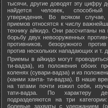
тысячи, другие доводят эту цифру д
найдется человек, способный
утверждения. Во всяком случае,
приемов относятся к числу важнейш
технику айкидо. Они рассчитаны на
борьбу двух невооруженных противн
противников, безоружного против
против нескольких нападающих и т. д
Приемы в айкидо могут проводиться
ти-вадза), из положения обоих п
коленях (сувари-вадза) и из положе
(ханми ханта- ти-вадза). В наше вр
на татами почти изжил себя, изу
тати-вадза. По характеру д
подразделяются на три категории: 
болевые захваты с удержанием (ос