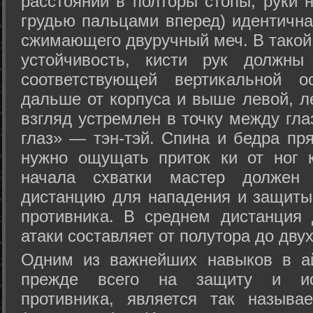
расстоянии в полторы стопы, руки 
грудью пальцами вперед) идентична
сжимающего двуручный меч. В такой
устойчивость, кисти рук должны
соответствующей вертикальной о
дальше от корпуса и выше левой, л
взгляд устремлен в точку между гла
глаз» — тэн-тэй. Спина и бедра пр
нужно ощущать приток ки от ног 
начала схватки мастер должен 
дистанцию для нападения и защиты 
противника. В среднем дистанция
атаки составляет от полутора до дву
Одним из важнейших навыков в ай
прежде всего на защиту и исп
противника, является так называ