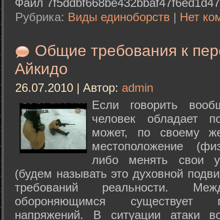
Файл 7f5ddbf668be432bbaf47f6ed1d47
Рубрика:
Виды единоборств
|
Нет ко
Общие требования к пе
Айкидо
26.07.2010 | Автор:
admin
Если говорить вооб
человек обладает п
может, по своему ж
местоположение (физ
либо менять свои у
(будем называть это духовной подв
требований реальности. М
обороняющимся существует п
напряжений. В ситуации атаки в