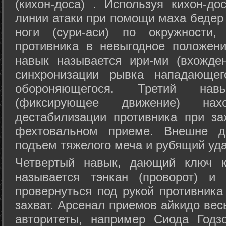
(кихон-доса) . Используя кихон-до
линии атаки при помощи маха бедер
ноги (сури-аси) по окружности
противника в невыгодное положен
навык называется ири-ми (вхожде
синхронизации рывка нападающе
обороняющегося. Третий на
(фиксирующее движение) на
дестабилизации противника при за
фехтовальном приеме. Внешне дв
подъем тяжелого меча и рубящий уда
Четвертый навык, дающий ключ к
называется тэнкан (проворот) и
провернуться под рукой противника
захват. Арсенал приемов айкидо ве
авторитеты, например Сиода Годз