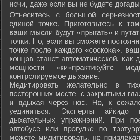
ночи, даже если вы не будете догады
Отнеситесь с большой серьезнос
единой точке. Приготовьтесь к том
ваши мысли будут «прыгать» и путат
точки. Но, если вы сможете постоян
точке после каждого «соскока», ваш
концов станет автоматической, как 
мощности «ки»практикуйте ме
контролируемое дыхание.
Медитировать желательно в тих
посторонних месте, с закрытыми гла
и вдыхая через нос. Но, к сожа
уединиться. Эксперты айкидо 
дыхательных упражнений. При по
автобусе или прогулке по тротуа
можете мидитировать, не привлека