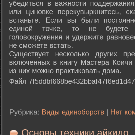
убедиться в важности поддержания
или циновке перекувыркнитесь, с
встаньте. Если вы были постоянн
единой точке, то не будете 
головокружения и удержите равнове
не сможете встать.
Существует несколько других пре
включенных в книгу Мастера Коичи 
из них можно практиковать дома.
Файл 7f5ddbf668be432bbaf47f6ed1d47
Рубрика:
Виды единоборств
|
Нет ко
Основы техники айкидо