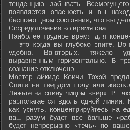
тенденцию забывать Всемогущего
появляется опасность и вы нахо
беспомощном состоянии, что вы дел
Сосредоточение во время сна
Наиболее трудное время для концен
— это когда вы глубоко спите. Во-
удобно. Во-вторых, тяжело у
выравненным горизонтально. В тр
сознание отключено.
Мастер айкидо Коичи Тохэй предл
Спите на твердом полу или жестко
Ляжьте на спину лицом вверх. В та
располагается вдоль одной линии. 
как уснуть, концентрируйтесь на е
ваш разум будет все больше «раб
будет непрерывно «течь» по ваше