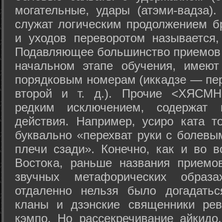
могательные, удары (атэми-вадза).
служат логическим продолжением бр
и уходов переворотом называется,
Подавляющее большинство приемов 
начальном этапе обучения, имеют
порядковым номерам (иккадзе — пер
второй и т. д.). Прочие <ХЯСМН
редким исключением, содержат 
действия. Например, усиро ката то
буквально «перехват руки с болевы
плечи сзади». Конечно, как и во в
Востока, раньше названия прием
звучных метафорических образ
отдаленно нельзя было догадатьс
кланы и дзэнские священники рев
кэмпо. Но рассекречивание айкидо,