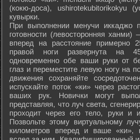
(кокю-доса), ushiro­tekubitori­kokyu 
кувырки.
При выполнении менучи иккаджо п
готовности (левосторонняя ханми) 
вперед на расстояние примерно 2
правой ноги развернута на 45
одновременно обе ваши руки от б
глаз и переместите левую ногу на п
движения сохраняйте сосредоточе
испускайте поток «ки» через раст
ваших рук. Новички могут выпол
представляя, что луч света, сгенери
проходит через его тело, руки и и
Позвольте этому виртуальному луч
километров вперед и ваше «ки», 
вслед за ним. Квалифицированный и