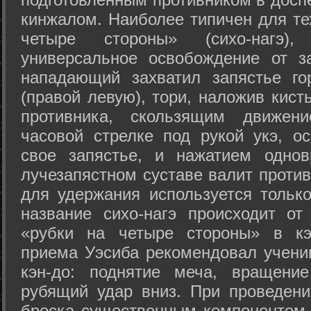
кинжалом. Наиболее типичен для те
четыре стороны» (сихо-нагэ)
универсальное освобождение от з
нападающий захватил запястье го
(правой левую), тори, наложив кист
противника, скользящим движени
часовой стрелке под рукой укэ, о
свое запястье, и нажатием одно
лучезапястном суставе валит против
для удержания используется только
название сихо-нагэ происходит от
«рубки на четыре стороны» в кэ
приема Уэсиба рекомендовал учен
кэн-до: поднятие меча, вращени
рубящий удар вниз. При проведен
броска существенным компонентом 