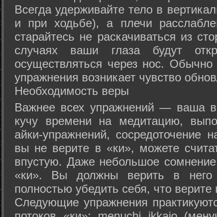
Всегда удерживайте тело в вертикал
и при ходьбе), а плечи расслабл
старайтесь не раскачиваться из сто
случаях ваши глаза будут отк
осуществляться через нос. Обычно 
упражнения возникает чувство обнов
Необходимость веры
Важнее всех упражнений — ваша в
кучу времени на медитацию, выпо
айки-упражнений, сосредоточение н
вы не верите в «ки», можете счита
впустую. Даже небольшое сомнение 
«ки». Вы должны верить в нег
полностью убедить себя, что верите 
Следующие упражнения практикуютс
потоков «ки»: menuchi ikkajo (мену