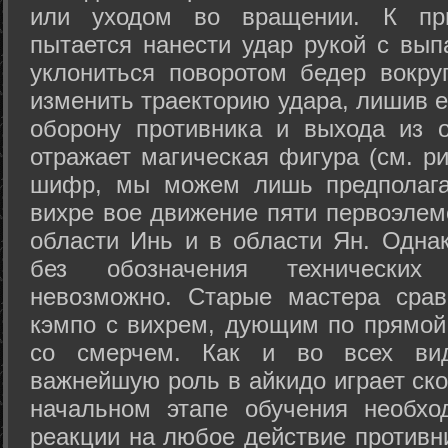
или уходом во вращении. К при
пытается нанести удар рукой с вып
уклониться поворотом бедер вокру
изменить траекторию удара, лишив е
оборону противника и выхода из 
отражает магическая фигура (см. ри
шифр, мы можем лишь предполагат
вихре вое движение пяти первоэлеме
области Инь и в области Ян. Одна
без обозначения технических
невозможно. Старые мастера срав
кэмпо с вихрем, дующим по прямой
со смерчем. Как и во всех вида
важнейшую роль в айкидо играет ско
начальном этапе обучения необхо
реакции на любое действие противн