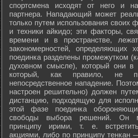
спортсмена исходят от него и на
партнера. Нападающий может реал
только путем использования своих 
и техники айкидо; эти факторы, св
времени и в пространстве, лежа
закономерностей, определяющих х
поединка разделены промежутком (ка
духовном смысле), который они в 
который, как правило, не по
непосредственное нападение. Поэто
настроен решительно) должен путе
дистанцию, подходящую для исполн
этой фазе поединка обороняющ
свободы выбора решений. Он м
принципу ирими, т. е. встретит
акциями, либо по принципу тенкан —