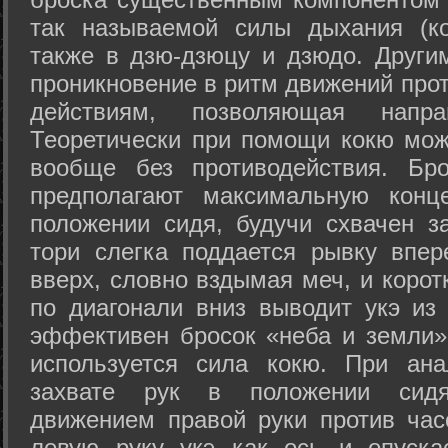
так называемой силы дыхания (ко
также в дзю-дзюцу и дзюдо. Други
проникновение в ритм движений прот
действиям, позволяющая напра
Теоретически при помощи кокю мож
вообще без противодействия. Бро
предполагают максимальную конц
положении сидя, будучи схвачен за
тори слегка поддается рывку впер
вверх, словно вздымая меч, и коро
по диагонали вниз выводит укэ из
эффективен бросок «неба и земли» (
используется сила кокю. При ан
захвате рук в положении сид
движением правой руки против час
левую руку укэ как ось и опуска