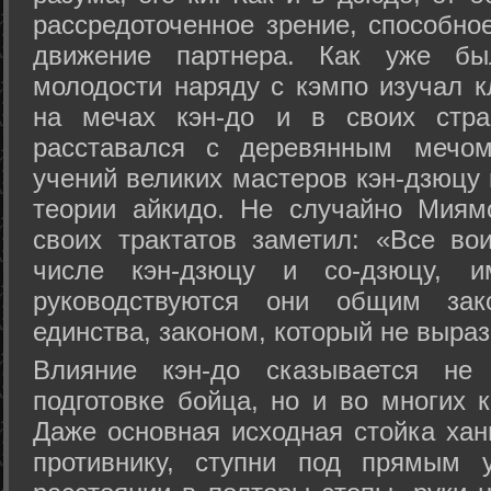
рассредоточенное зрение, способно
движение партнера. Как уже бы
молодости наряду с кэмпо изучал к
на мечах кэн-до и в своих стра
расставался с деревянным мечом 
учений великих мастеров кэн-дзюцу 
теории айкидо. Не случайно Миям
своих трактатов заметил: «Все вои
числе кэн-дзюцу и со-дзюцу, 
руководствуются они общим зак
единства, законом, который не выра
Влияние кэн-до сказывается не 
подготовке бойца, но и во многих 
Даже основная исходная стойка хан
противнику, ступни под прямым 