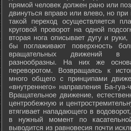
прямой человек должен рано или поз
двинуться вправо или влево, но пр
такой переход осуществляется пл
круговой проворот на одной подсог
вторая нога описывает дугу и руки,
бы поглаживают поверхность бол
вращательных движений в а
разнообразны. На них же осно
переворотом. Возвращаясь к ист
много общего с принципами движе
«внутреннего» направления Ба-гуа-
Вращательное движение, естественн
центробежную и центростремительн
втягивает нападающего в водоворот,
в нужный момент по касательной
выводится из равновесия почти иск