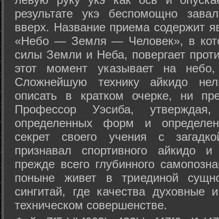
результате укэ беспомощно зава
вверх. Название приема содержит я
«Небо — Земля — Человек», в кото
силы Земли и Неба, повергает проти
этот момент указывает на небо,
Сложнейшую технику айкидо нел
описать в кратком очерке, ни пр
Профессор Уэсиба, утверждая
определенных форм и определенн
секрет своего учения с загадк
признавал спортивного айкидо и
прежде всего глубинного самопозна
поныне живет в триединой сущно
сингитай, где качества духовные 
техническом совершенстве.