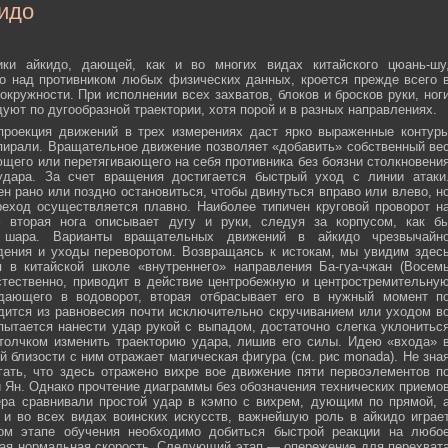
идо
ики айкидо, дающей, как и во многих видах китайского цюань-шу
о над противником любых физических данных, кроется прежде всего 
окружности. При исполнении всех захватов, блоков и бросков руки, ног
дуют по дугообразной траектории, хотя порой и в разных направлениях.
 проекция движений в трех измерениях даст ярко выраженные контур
пирали. Вращательное движение позволяет «добавить» собственный ве
ющего или перетягивающего на себя противника без боязни столкновени
удара. За счет вращения достигается быстрый уход с линии атаки
н рано или поздно остановиться, чтобы двинуться вправо или влево, н
еход осуществляется плавно. Наиболее типичен круговой проворот н
м вторая нога описывает дугу и руки, следуя за корпусом, как б
о шара. Варианты вращательных движений в айкидо чрезвычайн
дения и уходы переворотом. Возвращаясь к истокам, мы увидим здес
 в китайской школе «внутреннего» направления Ба-гуа-чжан (Восем
стественно, приводит в действие центробежную и центростремительну
адающего в водоворот, вторая отбрасывает его в нужный момент п
дится из равновесия почти исключительно скручиванием или уходом в
пытается нанести удар рукой с выпадом, достаточно слегка уклонитьс
 толчком изменить траекторию удара, лишив его силы. Идею «входа» 
й близости с ним отражает магическая фигура (см. рис monada). Не зна
ать, что здесь отражено вихре вое движение пяти первоэлементов п
ти Ян. Однако прочтение диаграммы без обозначения технических приемо
ера сравнивали простой удар в кэмпо с вихрем, дующим по прямой, 
и во всех видах воинских искусств, важнейшую роль в айкидо играе
ном этапе обучения необходимо добиться быстрой реакции на любо
мая нормальная скорость. Следующий этап — опережение для перехват