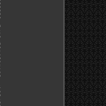
ы
я
я
й
о
й
,
с
о
.
й
о
с
ь
а
е
х
-
в
я
.
у
е
ы
,
а
и