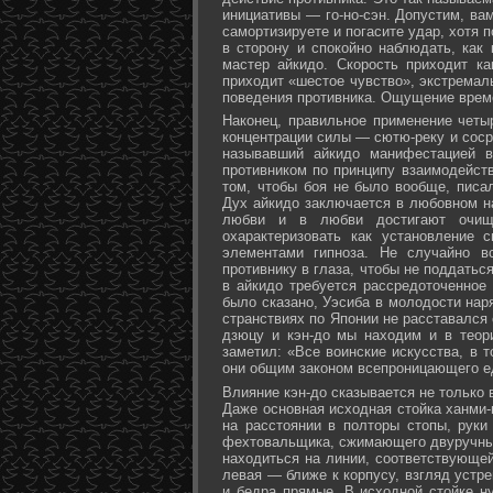
инициативы — го-но-сэн. Допустим, ва
самортизируете и погасите удар, хотя 
в сторону и спокойно наблюдать, как
мастер айкидо. Скорость приходит ка
приходит «шестое чувство», экстремал
поведения противника. Ощущение време
Наконец, правильное применение четы
концентрации силы — сютю-реку и соср
называвший айкидо манифестацией в
противником по принципу взаимодейст
том, чтобы боя не было вообще, писа
Дух айкидо заключается в любовном н
любви и в любви достигают очище
охарактеризовать как установление 
элементами гипноза. Не случайно в
противнику в глаза, чтобы не поддаться
в айкидо требуется рассредоточенное 
было сказано, Уэсиба в молодости нар
странствиях по Японии не расставался 
дзюцу и кэн-до мы находим и в теор
заметил: «Все воинские искусства, в 
они общим законом всепроницающего ед
Влияние кэн-до сказывается не только 
Даже основная исходная стойка ханми-г
на расстоянии в полторы стопы, руки
фехтовальщика, сжимающего двуручный 
находиться на линии, соответствующей
левая — ближе к корпусу, взгляд устре
и бедра прямые. В исходной стойке н