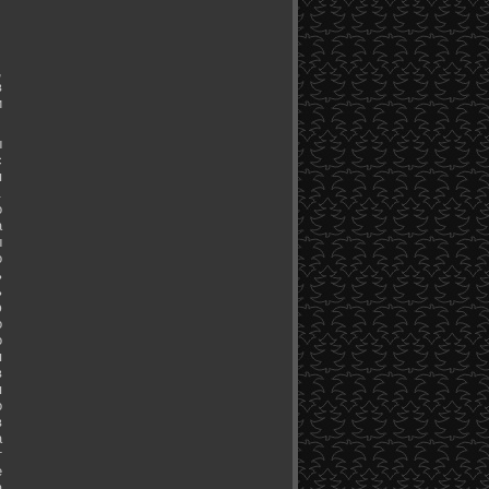
,
в
и
ы
с
я
.
о
а
ы
о
ь
ь
ю
о
о
я
в
я
о
в
а
т
е
а