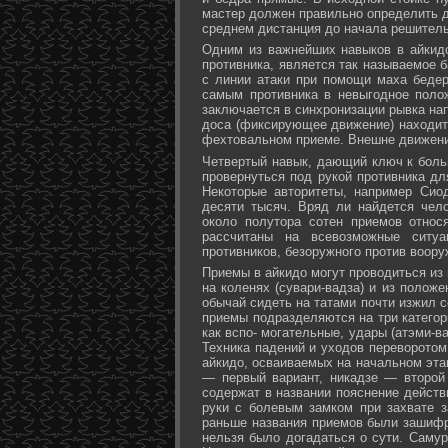
мастер должен правильно определить д
среднем дистанция до начала решитель
Одним из важнейших навыков в айкидо
противника, является так называемое б
с линии атаки при помощи маха бедер 
самым противника в невыгодное поло
заключается в синхронизации рывка на
доса (фиксирующее движение) находит 
фехтовальном приеме. Внешне движени
Четвертый навык, дающий ключ к больш
провернуться под рукой противника дл
Некоторые авторитеты, например Сио
десяти тысяч. Вряд ли найдется чел
около полутора сотен приемов относ
рассчитаны на всевозможные ситуа
противников, безоружного против воору
Приемы в айкидо могут проводиться из 
на коленях (сувари-вадза) и из положе
обычай сидеть на татами почти изжил с
приемы подразделяются на три категори
как вспо- могательные, удары (атэми-в
Техника падений и уходов переворотом
айкидо, осваиваемых на начальном эта
— первый вариант, никадзе — второй
содержат в названии пояснение действи
руки с болевым замком при захвате за
раньше названия приемов были зашифр
нельзя было догадаться о сути. Самур