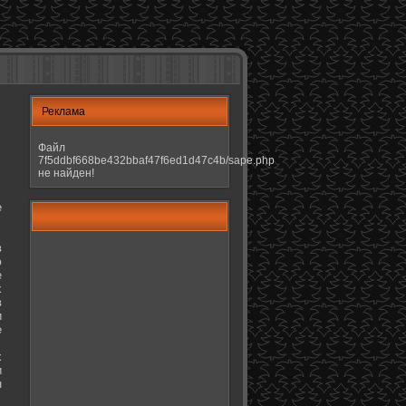
Реклама
Файл
7f5ddbf668be432bbaf47f6ed1d47c4b/sape.php
не найден!
е
в
ю
е
х
в
и
е
х
и
н