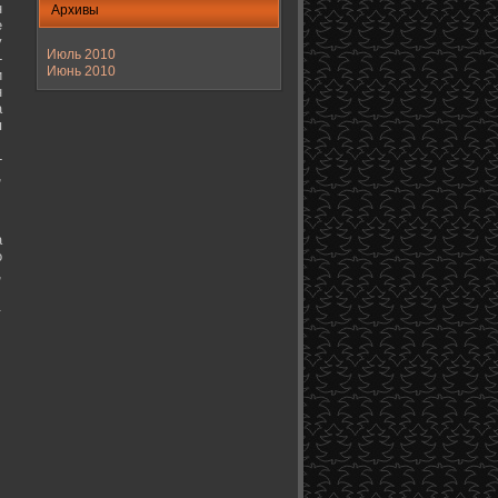
н
Архивы
е
у
Июль 2010
-
Июнь 2010
и
н
а
я
-
,
а
о
,
.