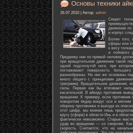
Основы техники айк
26.07.2010 | Автор:
admin
Секрет техн
преимуществ
движении по 
и корпус сле
Более того,
сферы или с
к весу толка
и лобового 
Предвижу нии по прямой человек долже
при вращательном движении такой пер
одной подсогнутой ноге, при которо
поглаживают поверхность большог
разнообразны. На них же основаны па
много общего с принципами движения
триграмм). Вращательное движение, е
силы. Первая как бы втягивает нап
касательной. В айкидо противник выво
вращении. К примеру, если противник 
поворотом бедер вокруг оси и мягким
оборону противника и выхода из опасно
этот шифр, мы можем лишь предполаг
кругу (сфере) в области Инь и в облас
фактически невозможно. Старые маст
удар во вращении — со смерчем. Как 
скорость. Считается, что на началь
действие противника. Это так называе