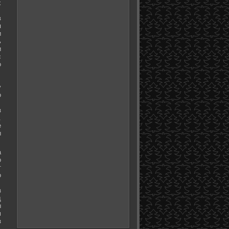
х
в
я
и
ь
и
с
о
у
о
з
.
е
ы
а
о
т
о
з
д
ы
м
з
.