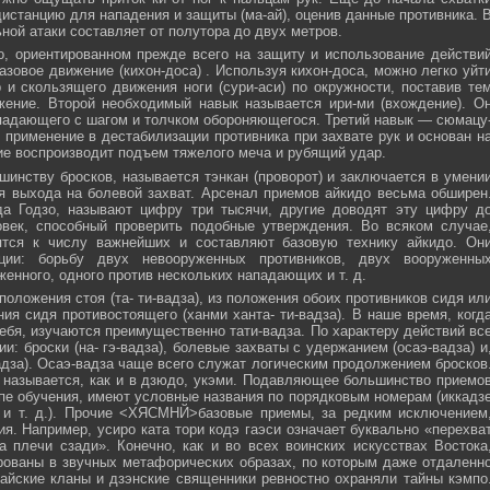
истанцию для нападения и защиты (ма-ай), оценив данные противника. 
ной атаки составляет от полутора до двух метров.
, ориентированном прежде всего на защиту и использование действи
азовое движение (кихон-доса) . Используя кихон-доса, можно легко уйт
и скользящего движения ноги (сури-аси) по окружности, поставив те
жение. Второй необходимый навык называется ири-ми (вхождение). О
падающего с шагом и толчком обороняющегося. Третий навык — сюмацу
применение в дестабилизации противника при захвате рук и основан н
е воспроизводит подъем тяжелого меча и рубящий удар.
инству бросков, называется тэнкан (проворот) и заключается в умени
я выхода на болевой захват. Арсенал приемов айкидо весьма обширен
да Годзо, называют цифру три тысячи, другие доводят эту цифру д
овек, способный проверить подобные утверждения. Во всяком случае
ятся к числу важнейших и составляют базовую технику айкидо. Он
ции: борьбу двух невооруженных противников, двух вооруженны
женного, одного против нескольких нападающих и т. д.
положения стоя (та- ти-вадза), из положения обоих противников сидя ил
ния сидя противостоящего (ханми ханта- ти-вадза). В наше время, когд
ебя, изучаются преимущественно тати-вадза. По характеру действий вс
и: броски (на- гэ-вадза), болевые захваты с удержанием (осаэ-вадза) и
адза). Осаэ-вадза чаще всего служат логическим продолжением бросков
 называется, как и в дзюдо, укэми. Подавляющее большинство приемо
пе обучения, имеют условные названия по порядковым номерам (иккадз
 и т. д.). Прочие <ХЯСМНЙ>базовые приемы, за редким исключением
я. Например, усиро ката тори кодэ гаэси означает буквально «перехва
 плечи сзади». Конечно, как и во всех воинских искусствах Востока
ованы в звучных метафорических образах, по которым даже отдаленн
айские кланы и дзэнские священники ревностно охраняли тайны кэмпо