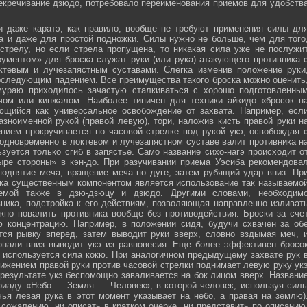
секречивание дзюдо, потребовало переименования приемов для удобств
и даже каратэ, как правило, вообще не требуют применения силы дл
а и даже для простой подножки. Силы нужно не больше, чем для того
стрелу, но если стрела пропущена, то никакая сила уже не послужи
ументом» для броска служат руки (или рука) атакующего противника 
тевым и лучезапястным суставами. Слегка изменив положение руки
оследующим падением. Все преимущества такого броска можно оценить
мураю приходилось зачастую сталкиваться с хорошо подготовленны
ечом или кинжалом. Наиболее типичен для техники айкидо «бросок н
яющийся как универсальное освобождение от захвата. Например, есл
зноименной рукой (правой левую), тори, наложив кисть правой руки н
нием прокручивается по часовой стрелке под рукой укэ, освобождая 
 одновременно в локтевом и лучезапястном суставе валит противника н
зуется только сгиб в запястье. Само название сихо-нагэ происходит о
ыре стороны» в кэн-до. При разучивании приема Уэсиба рекомендова
поднятие меча, вращение меча по дуге, затем рубящий удар вниз. Пр
ка существенным компонентом является использование так называемо
зуемой также в дзю-дзюцу и дзюдо. Другими словами, необходим
ника, подстройка к его действиям, позволяющая направленно изливат
жно повалить противника вообще без противодействия. Броски за сче
ю концентрацию. Например, в положении сидя, будучи схвачен за об
ется рывку вперед, затем выводит руки вверх, словно вздымая меч, 
онали вниз выводит укэ из равновесия. Еще более эффективен бросо
же используется сила кокю. При аналогичном предыдущему захвате рук 
жением правой руки против часовой стрелки поднимает левую руку ук
 результате укэ беспомощно заваливается на бок лицом вверх. Названи
риаду «Небо — Земля — Человек», в которой человек, используя сил
чья левая рука в этот момент указывает на небо, а правая на землю)
сожалению, ни описать в кратком очерке, ни представить по описанию