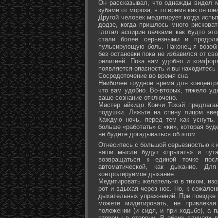
Он рассказывал, что однажды видел 
зубами от мороза, в то время как он ш
Другой человек медитирует когда испы
додзе, когда пришлось много рисковат
глотал аспирин пачками как будто эт
стали более серьезными и продол
пульсирующую боль. Наконец я возоб
без остановки пока не избавился от св
религией. Пока вам удобно и комфор
появляется опасность и вы находитесь
Сосредоточение во время сна
Наиболее трудное время для концентра
что вам удобно. Во-вторых, тяжело уд
ваше сознание отключено.
Мастер айкидо Коичи Тохэй предлага
подушки. Ляжьте на спину лицом вве
Каждую ночь, перед тем как уснуть,
больше «работать» с «ки», которая буд
не будете догадываться об этом.
Отнеситесь с большой серьезностью к к
ваши мысли будут «прыгать» и пута
возвращаться к единой точке посл
автоматической, как дыхание. Дл
контролируемое дыхание.
Медитировать желательно в тихом, изо
рот и вдыхая через нос. Но, к сожале
дыхательных упражнений. При поездке 
можете мидитировать, не привлека
положении (и сидя, и при ходьбе), а 
стороны в сторону. В обоих случаях 