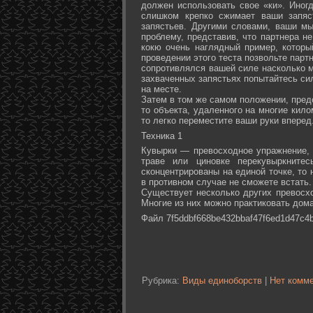
должен использовать свое «ки». Иногд
слишком крепко сжимает ваши запяс
запястьев. Другими словами, ваши м
проблему, представив, что партнера не
кокю очень наглядный пример, которы
проведении этого теста позвольте партн
сопротивлялся вашей силе насколько м
захваченных запястьях попытайтесь сил
на месте.
Затем в том же самом положении, предс
то объекта, удаленного на многие кил
то легко переместите ваши руки вперед
Техника 1
Кувырки — превосходное упражнение, 
траве или циновке перекувыркните
сконцентрированы на единой точке, то
в противном случае не сможете встать.
Существует несколько других превосх
Многие из них можно практиковать дома
Файл 7f5ddbf668be432bbaf47f6ed1d47c4b
Рубрика:
Виды единоборств
|
Нет комме