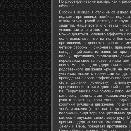
Но рассекречивание айкидо, как и рас
обучения.
Броски в айкидо в отличие от дзюдо 
подъема противника, подбива, подхват
чтобы отбить рукой летящую в грудь 
защитой. Чаще всего ключевым «инстр
уязвимыми для излома плечевым, лок
можно добиться болевого эффекта с п
если вспомнить, что на поле боя са
противником в доспехах, иногда с м
четыре стороны» (сихо-нагэ), примен
нападающий захватил запястье горы ра
пальцы противника, скользящим движе
перехватом свое запястье, и нажатием
спину. На земле для удержания исполь
родственного движения «рубки на чет
ученикам мыслить терминами кэн-до: 
проведении любого эффективного брос
силы дыхания (кокю-реку), исполь
проникновение в ритм движений против
ки. Теоретически при помощи кокю мо
кокю-реку предполагают максимальну
руки в запястьях, тори слегка подда
коротким рубящим движением по диаг
«неба и земли» (тэнти- нагэ), где так
положении сидя тори вращательным дви
как ось и опускает свою левую руку. В
приема содержит явную аллюзию на т
Земли и Неба, повергает противника (
Сложнейшую технику айкидо нельзя, к 