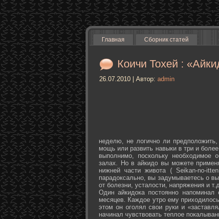
Главная
Сборник статей
Коичи Тохей : «Айки
26.07.2010 | Автор:
admin
неделю, не логично ли предположить,
мощь или развить навыки в три и более
выполнимо, поскольку необходимое о
залах. Но в айкидо вы можете примен
нижней части живота ( Seikan-­no-­it
парадоксально, вы задумываетесь о вы
от болезни, усталости, напряжения и т.д
Один айкидока постоянно напоминал 
месяцев. Каждое утро ему приходилось
этом он оголял свои руки и «заставля
начинал чувствовать теплое покалыван