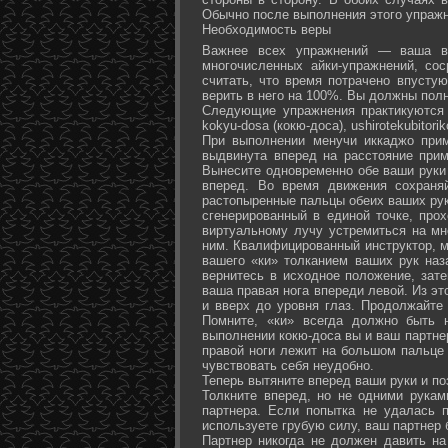
Обычно после выполнения этого упражн
Необходимость веры
Важнее всех упражнений — ваша ве
многочисленных айки-упражнений, со
считать, что время потрачено впусту
верить в него на 100%. Вы должны полн
Следующие упражнения практикуются в
kokyu-dosa (кокю-доса), ushiro­tekubitori
При выполнении менучи иккаджо прим
выдвинута вперед на расстояние прим
Вынесите одновременно обе ваши руки 
вперед. Во время движения сохраняй
растопыренные пальцы обеих ваших рук.
сгенерированный в единой точке, прох
виртуальному лучу устремиться на мн
ним. Квалифицированный инструктор, м
вашего «ки» толканием ваших рук наз
вернитесь в исходное положение, зате
ваша правая нога впереди левой. Из э
и вверх до уровня глаз. Продолжайте
Помните, «ки» всегда должно быть 
выполнении кокю-доса вы и ваш партне
правой ноги лежит на большом пальце л
чувствовать себя неудобно.
Теперь вытяните вперед ваши руки и поз
Толкните вперед, но не одними рука
партнера. Если попытка не удалась п
используете грубую силу, ваш партнер
Партнер никогда не должен давить н