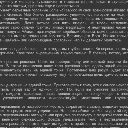
мужчину и женщину, кутающихся в тяжелые теплые пальто и стучащи
ел легко одетым, при этом еще и насвистывал…
тывает серьезные головные боли. «Я забросил свои тренировки айкидо 
ь в бизнесе. Мой бизнес расширился, увеличились нагрузки на мозг, 
о леденцы. Некоторое время аспирин помогал, но затем головные бол
жительными. Даже четыре или пять пилюль не могли заглушит
новил свою старую практику айкидо медитации. Я медитировал часам
оего недуга» Айкидо, практикуемое подобным образом, можно сравнить 
тно, вы имеете тенденцию забывать Всемогущего Бога. Но как тольк
 в «шатком» или беспомощном состоянии, что вы делаете? Молитесь.
ции на единой точке — это когда вы глубоко спите. Во-первых, потом
ерживать свое тело выравненным горизонтально. В третьих, потому чт
ет простое решение. Спите на твердом полу или жесткой постели бе
рх. В таком положении ваше тело располагается вдоль одной линии
 концентрируйтесь на единой точке. Постепенно ваш разум будет вс
ет непрерывно «течь» по вашему телу на протяжении ночи, даже если в
онцентрации на единой точке. Приготовьтесь к тому, что с самого начал
ться, уводя вас от единой точки. Но, если вы сможете постоянн
е каждого «соскока», ваша концентрация в конце-концов стане
я увеличения мощности «ки»практикуйте медитацию или глубок
лированном от посторонних месте, с закрытыми глазами, выдыхая чере
нию, мы редко можем уединиться. Эксперты айкидо изобрели другой ви
в переполненном автобусе или прогулке по тротуару в людской толпе в
я внимания окружающих. Всегда удерживайте тело в вертикально
плечи расслабленными. Если вы идете, старайтесь не раскачиваться и
ваши глаза будут открытыми, а выдох-вдох осуществляться через нос