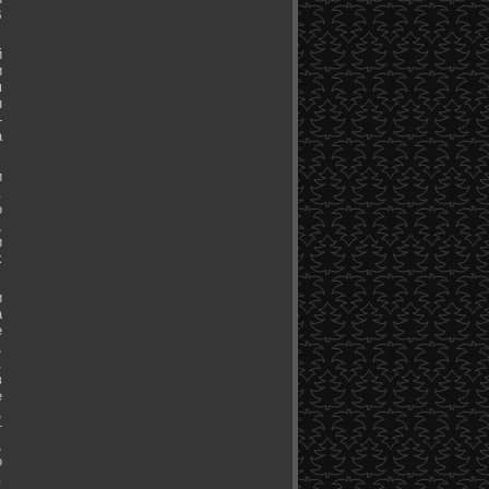
В
й
и
м
н
-
а
и
.
о
,
и
х
и
а
е
,
.
в
е
,
т
,
о
.