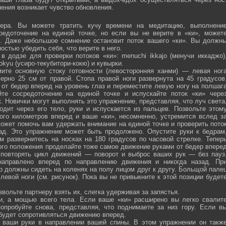
ения возникает чувство обновления.
ра. Вы можете тратить кучу времени на медитацию, выполнени
средоточение на единой точке, но если вы не верите в «ки», может
ю. Даже небольшое сомнение остановит поток вашего «ки». Вы должн
остью убедить себя, что верите в него.
 додзе для проверки потоков «ки»: menuchi ikkajo (менучи иккаджо)
­kokyu (усиро-текубитори-кокю) и кувырки.
ите основную стоку готовности (левосторонняя ханми) — левая ног
ерно 25 см от правой. Стопа правой ноги развернута на 45 градусов
от бедер вперед на уровень глаз и переместите левую ногу на полшаг
те сосредоточение на единой точке и испускайте поток «ки» чере
 Новички могут выполнять это упражнение, представляя, что луч света
одит через его тело, руки и испускается из пальцев. Позвольте этом
ого километров вперед и ваше «ки», несомненно, устремится вслед з
ожет помочь вам удержать внимание на единой точке и проверить пото
ад. Это упражнение может быть продолжено. Опустите руки к бедрам
м развернитесь на носках на 180 градусов по часовой стрелке. Тепер
того положения проделайте тоже самое движение руками от бедер впере
 повторять цикл движений — поворот и выброс ваших рук — без пауз
направлено вперед по направлению движения и никогда назад. Пр
р должны сидеть на коленях на полу лицом друг к другу. Больщой пале
евой ноги (см. рисунок). Пока вы не привыкните к этой позиции будет
вольте партнеру взять их, слегка удерживая за запястья.
ми, а мощью всего тела. Если ваше «ки» расширено вы легко свалит
опробуйте снова, представляя, что поднимаете за низ гору. Если в
 будет сопротивляться движению вперед.
а ваши руки в направлении вашей спины. В этом упражнении он такж