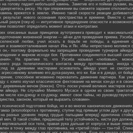
м на голову падает небольшой камень. Заметив его и поймав руками, в
подвергнетесь риску. Но при опережении вы сможете заранее отклонитьс
 камень врежется в землю. Именно такой скорости реакции добиваетс
к результат нового осознания пространства и времени. Вместе с не
ьный разум (гоку-и) — интуитивное предвидение опасности и возможног
ни позволяет определить момент атаки и контратаки.
рех описанных выше принципов аутотренинга приводит к максимально
едоточению жизненной энергии — ай-ки для проведения приема. Уэсиба
селенской любви, учил искать в борьбе не победы, а единения 
вия и взаимоотталкивания начал Инь и Ян. «Мы непрестанно молимся 
л он,- поэтому формально мы запрещаем проведение турниров айкидо
ападении и мирном исходе боя. Противники соединяются высшей сило
ния». На практике то, что Уэсиба называл «любовью», можн
своего рода телепатического контакта между противниками, иногда 
след за древними мастерами основатель айкидо учил не смотрет
 агрессивному влиянию его духа-разума, его ки. Как и в дзюдо, от бойц
зрение, способное мгновенно перехватить движение партнера. Как уж
яду с кэмпо изучал классическое фехтование на мечах кэн-до и в свои
с деревянным мечом (боккэн). Отго- лоски учений великих мастеров кэн
ии айкидо. Не случайно Миямото Мусаси в одном из своих трактато
том числе кэн-дзюцу и со-дзюцу, имеют свои тайны, но руководствуютс
инства, законом, который не выразить словами».
в психической подготовке бойца, но и во многих канонических движениях
амаэ (вполоборота к противнику, ступни под прямым углом друг к друг
 на разных уровнях перед грудью пальцами вперед) идентична стойк
меч. В такой стойке, придающей телу устойчивость, кисти рук должн
 вертикальной оси тела, правая рука дальше от корпуса и выше левой
млен в точку между глаз противника, на «третий глаз» — тэн-тэй. Спин
ужно ощущать приток ки от ног к пальцам рук. Еще до начала схватк