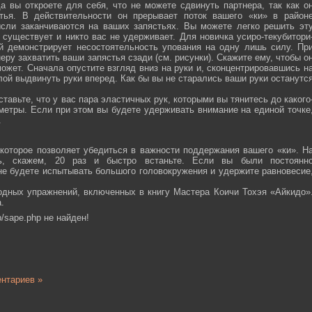
а вы откроете для себя, что не можете сдвинуть партнера, так как о
тья. В действительности он прерывает поток вашего «ки» в район
ысли заканчиваются на ваших запястьях. Вы можете легко решить эт
 существует и никто вас не удерживает. Для новичка усиро-текубитори
й демонстрирует несостоятельность упования на одну лишь силу. Пр
еру захватить ваши запястья сзади (см. рисунки). Скажите ему, чтобы о
ожет. Сначала опустите взгляд вниз на руки и, сконцентрировавшись н
ой выдвинуть руки вперед. Как бы вы не старались ваши руки останутс
тавьте, что у вас пара эластичных рук, которыми вы тянитесь до какого
ометры. Если при этом вы будете удерживать внимание на единой точке
.
которое позволяет убедиться в важности поддержания вашего «ки». Н
сь, скажем, 20 раз и быстро встаньте. Если вы были постоянн
 не будете испытывать большого головокружения и удержите равновесие
одных упражнений, включенных в книгу Мастера Коичи Тохэя «Айкидо»
.
/sape.php не найден!
нтариев »