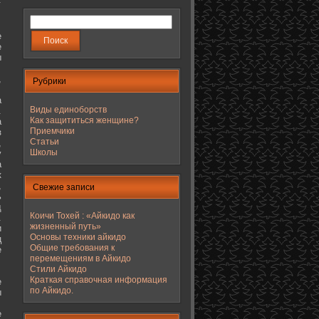
е
е
ы
,
Рубрики
а
Виды единоборств
.
Как защититься женщине?
а
Приемчики
з
Статьи
,
Школы
у
а
к
,
Свежие записи
ь
д
Коичи Тохей : «Айкидо как
.
жизненный путь»
и
Основы техники айкидо
ц
Общие требования к
е
перемещениям в Айкидо
Стили Айкидо
Краткая справочная информация
е
по Айкидо.
ы
е