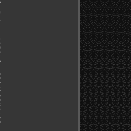
а
я
,
т
с
,
,
м
а
и
а
с
а
т
л
и
й
о
ь
т
е
и
к
в
э
е
ы
.
.