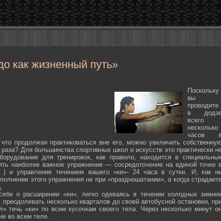
до как жизненный путь»
Поскольку
вы
проводите
в додз
всего
несколько
часов 
 что продолжая практиковаться вне его, можно увеличить собственну
 раза? Для большинства спортивных школ и искусств это практически н
борудование для тренировок, как правило, находится в специальны
ять наиболее важное упражнение — сосредоточение на единой точке 
ten ) и управление течением вашего «ки»- 24 часа в сутки. И, как н
полнении этого упражнения не при «праздношатании», а когда страдает
.
себе о расширении «ки», легко одеваясь в течении холодных зимни
 преодолевать несколько кварталов до своей автобусной остановки, пр
л» течь «ки» по всем кусочкам своего тела. Через несколько минут о
ие во всем теле.