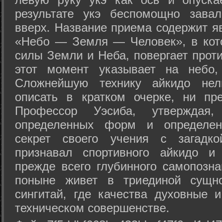
результате укэ беспомощно зава
вверх. Название приема содержит я
«Небо — Земля — Человек», в кото
силы Земли и Неба, повергает проти
этот момент указывает на небо,
Сложнейшую технику айкидо нел
описать в кратком очерке, ни пр
Профессор Уэсиба, утверждая
определенных форм и определенн
секрет своего учения с загадк
признавал спортивного айкидо и
прежде всего глубинного самопозна
поныне живет в триединой сущно
сингитай, где качества духовные 
техническом совершенстве.