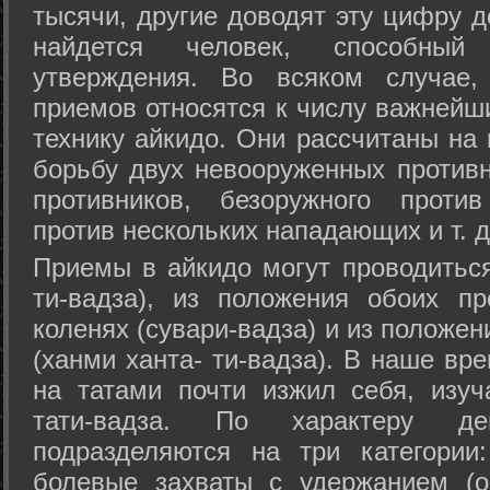
тысячи, другие доводят эту цифру д
найдется человек, способный
утверждения. Во всяком случае,
приемов относятся к числу важнейш
технику айкидо. Они рассчитаны на
борьбу двух невооруженных противн
противников, безоружного против
против нескольких нападающих и т. д
Приемы в айкидо могут проводиться
ти-вадза), из положения обоих п
коленях (сувари-вадза) и из положе
(ханми ханта- ти-вадза). В наше вр
на татами почти изжил себя, изу
тати-вадза. По характеру д
подразделяются на три категории: 
болевые захваты с удержанием (ос