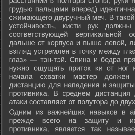
расстоянии в полторы стопы, руки 
грудью пальцами вперед) идентична
сжимающего двуручный меч. В такой
устойчивость, кисти рук должны
соответствующей вертикальной о
дальше от корпуса и выше левой, л
взгляд устремлен в точку между гла
глаз» — тэн-тэй. Спина и бедра пр
нужно ощущать приток ки от ног 
начала схватки мастер должен 
дистанцию для нападения и защиты 
противника. В среднем дистанция
атаки составляет от полутора до дву
Одним из важнейших навыков в ай
прежде всего на защиту и исп
противника, является так называ