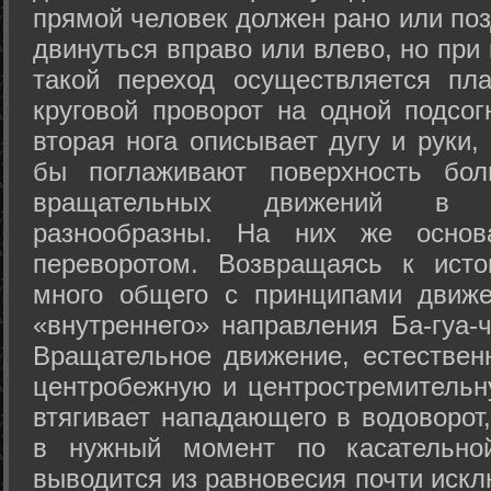
прямой человек должен рано или поз
двинуться вправо или влево, но пр
такой переход осуществляется пл
круговой проворот на одной подсог
вторая нога описывает дугу и руки,
бы поглаживают поверхность бол
вращательных движений в а
разнообразны. На них же осно
переворотом. Возвращаясь к ист
много общего с принципами движе
«внутреннего» направления Ба-гуа-
Вращательное движение, естественн
центробежную и центростремительн
втягивает нападающего в водоворот,
в нужный момент по касательной
выводится из равновесия почти иск