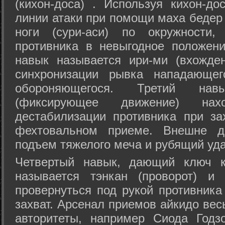
(кихон-доса) . Используя кихон-до
линии атаки при помощи маха бедер
ноги (сури-аси) по окружности
противника в невыгодное положен
навык называется ири-ми (вхожде
синхронизации рывка нападающе
обороняющегося. Третий на
(фиксирующее движение) на
дестабилизации противника при за
фехтовальном приеме. Внешне дв
подъем тяжелого меча и рубящий уда
Четвертый навык, дающий ключ к
называется тэнкан (проворот) и
провернуться под рукой противника
захват. Арсенал приемов айкидо ве
авторитеты, например Сиода Годз