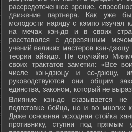
рассредоточенное зрение, способно
движение партнера. Как уже бы
молодости наряду с кэмпо изучал к
на мечах кэн-до и в своих стра
расставался с деревянным мечом 
учений великих мастеров кэн-дзюцу 
теории айкидо. Не случайно Миям
своих трактатов заметил: «Все вои
числе кэн-дзюцу и со-дзюцу, 
руководствуются они общим зак
единства, законом, который не выра
Влияние кэн-до сказывается не 
подготовке бойца, но и во многих 
Даже основная исходная стойка хан
противнику, ступни под прямым 