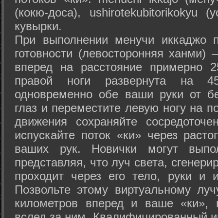
(кокю-доса), ushiro­tekubitori­kokyu 
кувырки.
При выполнении менучи иккаджо п
готовности (левосторонняя ханми) 
вперед на расстояние примерно 2
правой ноги развернута на 45
одновременно обе ваши руки от б
глаз и переместите левую ногу на п
движения сохраняйте сосредоточе
испускайте поток «ки» через раст
ваших рук. Новички могут выпол
представляя, что луч света, сгенери
проходит через его тело, руки и и
Позвольте этому виртуальному луч
километров вперед и ваше «ки», 
вслед за ним. Квалифицированный и