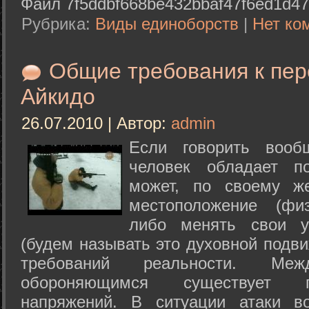
Файл 7f5ddbf668be432bbaf47f6ed1d47
Рубрика:
Виды единоборств
|
Нет ко
Общие требования к пе
Айкидо
26.07.2010 | Автор:
admin
Если говорить вооб
человек обладает п
может, по своему ж
местоположение (физ
либо менять свои у
(будем называть это духовной подв
требований реальности. М
обороняющимся существует п
напряжений. В ситуации атаки в