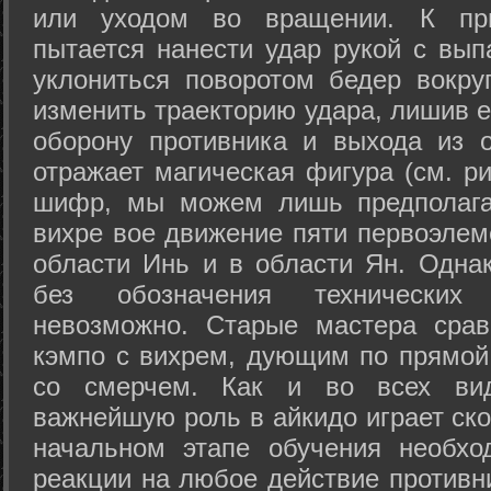
или уходом во вращении. К при
пытается нанести удар рукой с вып
уклониться поворотом бедер вокру
изменить траекторию удара, лишив е
оборону противника и выхода из 
отражает магическая фигура (см. ри
шифр, мы можем лишь предполагат
вихре вое движение пяти первоэлеме
области Инь и в области Ян. Одна
без обозначения технических
невозможно. Старые мастера срав
кэмпо с вихрем, дующим по прямой
со смерчем. Как и во всех вида
важнейшую роль в айкидо играет ско
начальном этапе обучения необхо
реакции на любое действие противн