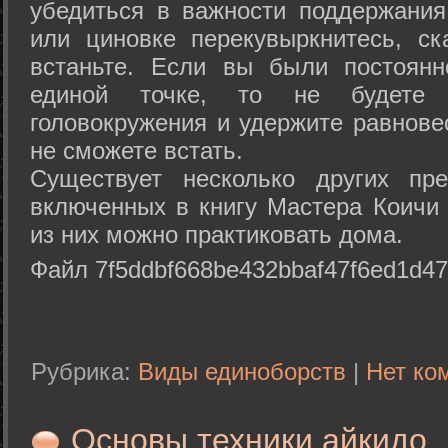
убедиться в важности поддержания
или циновке перекувыркнитесь, с
встаньте. Если вы были постоянн
единой точке, то не будете 
головокружения и удержите равнове
не сможете встать.
Существует несколько других пре
включенных в книгу Мастера Коичи 
из них можно практиковать дома.
Файл 7f5ddbf668be432bbaf47f6ed1d47
Рубрика:
Виды единоборств
|
Нет ко
Основы техники айкидо