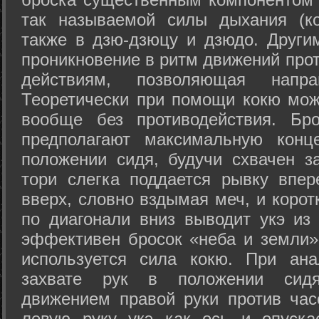
так называемой силы дыхания (ко
также в дзю-дзюцу и дзюдо. Други
проникновение в ритм движений прот
действиям, позволяющая напра
Теоретически при помощи кокю мож
вообще без противодействия. Бро
предполагают максимальную конц
положении сидя, будучи схвачен за
тори слегка поддается рывку впер
вверх, словно вздымая меч, и коро
по диагонали вниз выводит укэ из
эффективен бросок «неба и земли» (
используется сила кокю. При ан
захвате рук в положении сид
движением правой руки против час
левую руку укэ как ось и опуска