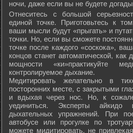
ночи, даже если вы не будете догады
Отнеситесь с большой серьезнос
единой точке. Приготовьтесь к том
ваши мысли будут «прыгать» и путат
точки. Но, если вы сможете постоян
точке после каждого «соскока», ваш
концов станет автоматической, как 
мощности «ки»практикуйте ме
контролируемое дыхание.
Медитировать желательно в тих
посторонних месте, с закрытыми гла
и вдыхая через нос. Но, к сожа
уединиться. Эксперты айкидо 
дыхательных упражнений. При по
автобусе или прогулке по тротуа
можете мидитировать, не привлека