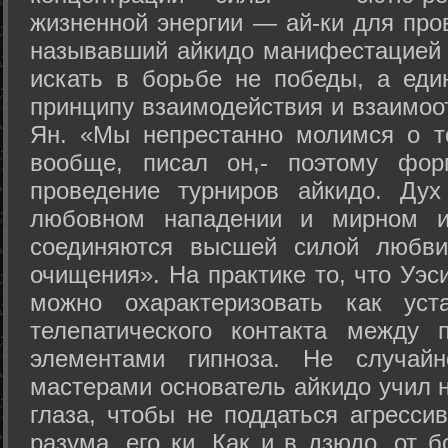
жизненной энергии — ай-ки для про
называвший айкидо манифестацией 
искать в борьбе не победы, а еди
принципу взаимодействия и взаимоо
Ян. «Мы непрестанно молимся о т
вообще, писал он,- поэтому фо
проведение турниров айкидо. Дух
любовном нападении и мирном ис
соединяются высшей силой любви
очищения». На практике то, что Уэ
можно охарактеризовать как уст
телепатического контакта между 
элементами гипноза. Не случай
мастерами основатель айкидо учил н
глаза, чтобы не поддаться агресси
разума, его ки. Как и в дзюдо, от 