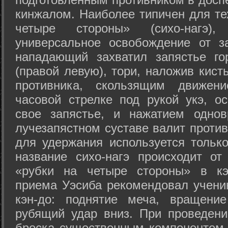
кинжалом. Наиболее типичен для те
четыре стороны» (сихо-нагэ)
универсальное освобождение от з
нападающий захватил запястье го
(правой левую), тори, наложив кист
противника, скользящим движени
часовой стрелке под рукой укэ, о
свое запястье, и нажатием одно
лучезапястном суставе валит против
для удержания используется только
название сихо-нагэ происходит от
«рубки на четыре стороны» в кэ
приема Уэсиба рекомендовал учен
кэн-до: поднятие меча, вращени
рубящий удар вниз. При проведен
броска существенным компонентом 