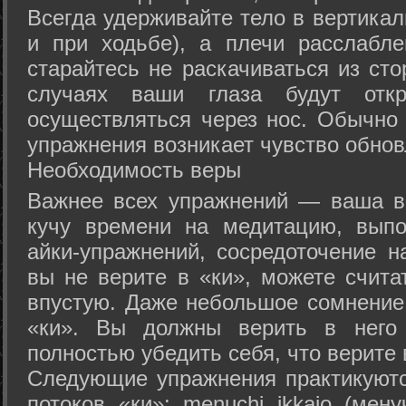
Всегда удерживайте тело в вертикал
и при ходьбе), а плечи расслабл
старайтесь не раскачиваться из сто
случаях ваши глаза будут отк
осуществляться через нос. Обычно 
упражнения возникает чувство обнов
Необходимость веры
Важнее всех упражнений — ваша в
кучу времени на медитацию, выпо
айки-упражнений, сосредоточение н
вы не верите в «ки», можете счита
впустую. Даже небольшое сомнение 
«ки». Вы должны верить в нег
полностью убедить себя, что верите 
Следующие упражнения практикуютс
потоков «ки»: menuchi ikkajo (мену