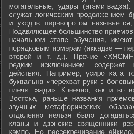
могательные, удары (атэми-вадза).
служат логическим продолжением бр
и уходов переворотом называется,
Подавляющее большинство приемов 
начальном этапе обучения, имеют
порядковым номерам (иккадзе — пер
второй и т. д.). Прочие <ХЯСМН
редким исключением, содержат 
действия. Например, усиро ката то
буквально «перехват руки с болевы
плечи сзади». Конечно, как и во в
Востока, раньше названия прием
звучных метафорических образ
отдаленно нельзя было догадатьс
кланы и дзэнские священники рев
кэмпо. Но рассекречивание айкидо,