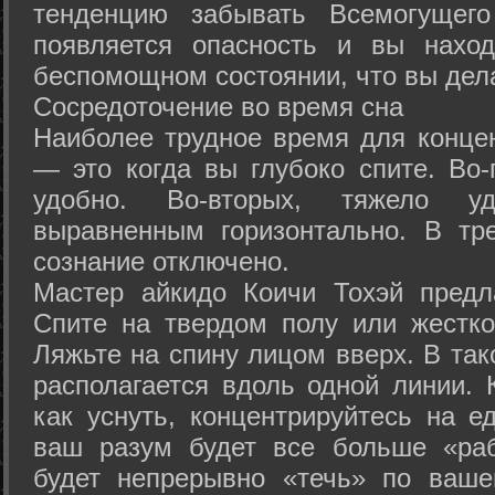
тенденцию забывать Всемогущего
появляется опасность и вы нахо
беспомощном состоянии, что вы дел
Сосредоточение во время сна
Наиболее трудное время для концен
— это когда вы глубоко спите. Во-
удобно. Во-вторых, тяжело у
выравненным горизонтально. В тр
сознание отключено.
Мастер айкидо Коичи Тохэй предл
Спите на твердом полу или жестко
Ляжьте на спину лицом вверх. В та
располагается вдоль одной линии. 
как уснуть, концентрируйтесь на е
ваш разум будет все больше «раб
будет непрерывно «течь» по ваше