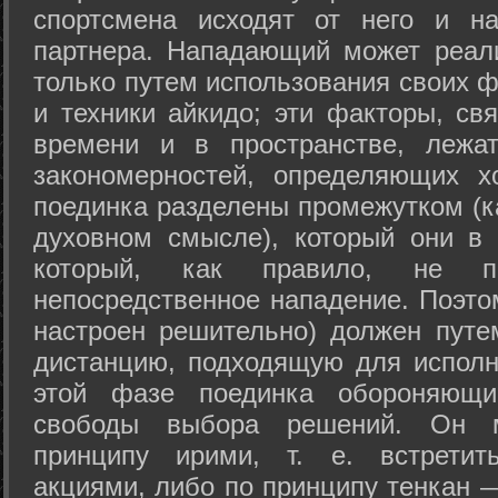
спортсмена исходят от него и на
партнера. Нападающий может реал
только путем использования своих 
и техники айкидо; эти факторы, св
времени и в пространстве, лежа
закономерностей, определяющих х
поединка разделены промежутком (ка
духовном смысле), который они в 
который, как правило, не по
непосредственное нападение. Поэто
настроен решительно) должен путе
дистанцию, подходящую для исполн
этой фазе поединка обороняющ
свободы выбора решений. Он м
принципу ирими, т. е. встретит
акциями, либо по принципу тенкан —