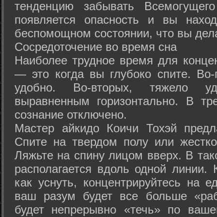
тенденцию забывать Всемогущего
появляется опасность и вы нахо
беспомощном состоянии, что вы дел
Сосредоточение во время сна
Наиболее трудное время для концен
— это когда вы глубоко спите. Во-
удобно. Во-вторых, тяжело у
выравненным горизонтально. В тр
сознание отключено.
Мастер айкидо Коичи Тохэй предл
Спите на твердом полу или жестко
Ляжьте на спину лицом вверх. В та
располагается вдоль одной линии. 
как уснуть, концентрируйтесь на е
ваш разум будет все больше «раб
будет непрерывно «течь» по ваше