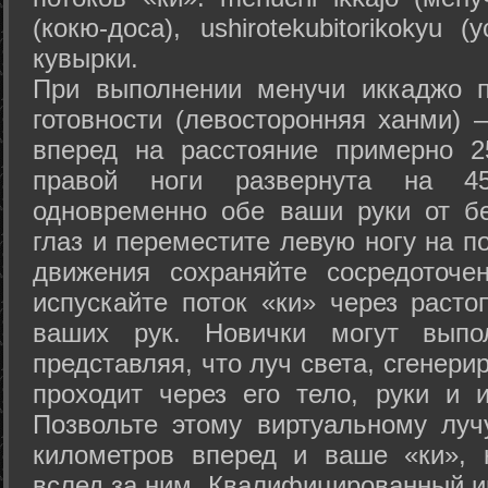
(кокю-доса), ushiro­tekubitori­kokyu 
кувырки.
При выполнении менучи иккаджо п
готовности (левосторонняя ханми) 
вперед на расстояние примерно 2
правой ноги развернута на 45
одновременно обе ваши руки от б
глаз и переместите левую ногу на п
движения сохраняйте сосредоточе
испускайте поток «ки» через раст
ваших рук. Новички могут выпол
представляя, что луч света, сгенери
проходит через его тело, руки и и
Позвольте этому виртуальному луч
километров вперед и ваше «ки», 
вслед за ним. Квалифицированный и