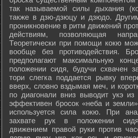
так называемой силы дыхания (ко
также в дзю-дзюцу и дзюдо. Други
проникновение в ритм движений прот
действиям, позволяющая напра
Теоретически при помощи кокю мож
вообще без противодействия. Бро
предполагают максимальную конц
положении сидя, будучи схвачен за
тори слегка поддается рывку впер
вверх, словно вздымая меч, и коро
по диагонали вниз выводит укэ из
эффективен бросок «неба и земли» (
используется сила кокю. При ан
захвате рук в положении сид
движением правой руки против час
левую руку укэ как ось и опуска