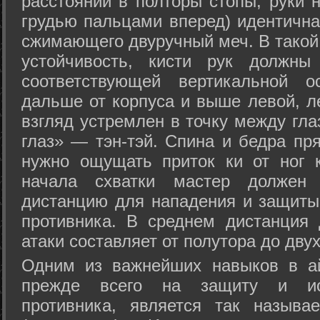
расстоянии в полторы стопы, руки 
грудью пальцами вперед) идентична
сжимающего двуручный меч. В такой
устойчивость, кисти рук должны
соответствующей вертикальной о
дальше от корпуса и выше левой, л
взгляд устремлен в точку между гла
глаз» — тэн-тэй. Спина и бедра пр
нужно ощущать приток ки от ног 
начала схватки мастер должен 
дистанцию для нападения и защиты 
противника. В среднем дистанция
атаки составляет от полутора до дву
Одним из важнейших навыков в ай
прежде всего на защиту и исп
противника, является так называ