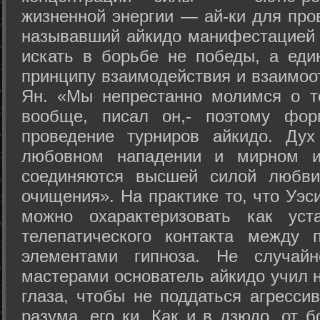
жизненной энергии — ай-ки для про
называвший айкидо манифестацией 
искать в борьбе не победы, а еди
принципу взаимодействия и взаимоо
Ян. «Мы непрестанно молимся о т
вообще, писал он,- поэтому фо
проведение турниров айкидо. Дух
любовном нападении и мирном ис
соединяются высшей силой любви
очищения». На практике то, что Уэ
можно охарактеризовать как уст
телепатического контакта между 
элементами гипноза. Не случай
мастерами основатель айкидо учил н
глаза, чтобы не поддаться агресси
разума, его ки. Как и в дзюдо, от 