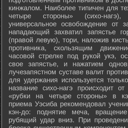
кинжалом. Наиболее типичен для те
четыре стороны» (сихо-нагэ)
универсальное освобождение от з
нападающий захватил запястье го
(правой левую), тори, наложив кист
противника, скользящим движени
часовой стрелке под рукой укэ, о
свое запястье, и нажатием одно
лучезапястном суставе валит против
для удержания используется только
название сихо-нагэ происходит от
«рубки на четыре стороны» в кэ
приема Уэсиба рекомендовал учен
кэн-до: поднятие меча, вращени
рубящий удар вниз. При проведен
броска существенным компонентом 