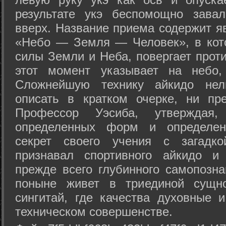
результате укэ беспомощно зава
вверх. Название приема содержит я
«Небо — Земля — Человек», в кото
силы Земли и Неба, повергает проти
этот момент указывает на небо,
Сложнейшую технику айкидо нел
описать в кратком очерке, ни пр
Профессор Уэсиба, утверждая
определенных форм и определенн
секрет своего учения с загадк
признавал спортивного айкидо и
прежде всего глубинного самопозна
поныне живет в триединой сущно
сингитай, где качества духовные 
техническом совершенстве.