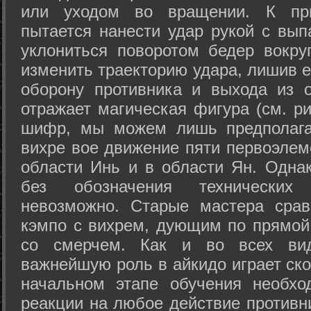
или уходом во вращении. К при
пытается нанести удар рукой с вып
уклониться поворотом бедер вокру
изменить траекторию удара, лишив е
оборону противника и выхода из 
отражает магическая фигура (см. ри
шифр, мы можем лишь предполагат
вихре вое движение пяти первоэлеме
области Инь и в области Ян. Одна
без обозначения технических
невозможно. Старые мастера срав
кэмпо с вихрем, дующим по прямой
со смерчем. Как и во всех вида
важнейшую роль в айкидо играет ско
начальном этапе обучения необхо
реакции на любое действие противн