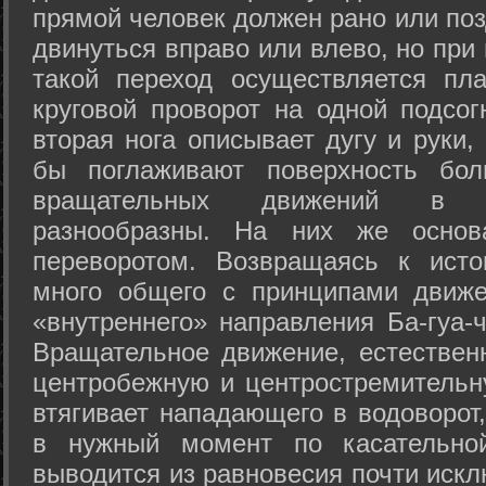
прямой человек должен рано или поз
двинуться вправо или влево, но пр
такой переход осуществляется пл
круговой проворот на одной подсог
вторая нога описывает дугу и руки,
бы поглаживают поверхность бол
вращательных движений в а
разнообразны. На них же осно
переворотом. Возвращаясь к ист
много общего с принципами движе
«внутреннего» направления Ба-гуа-
Вращательное движение, естественн
центробежную и центростремительн
втягивает нападающего в водоворот,
в нужный момент по касательной
выводится из равновесия почти иск