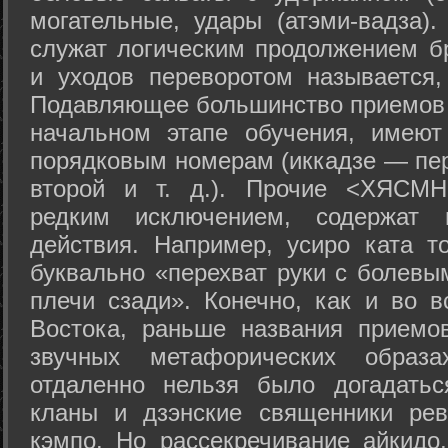
могательные, удары (атэми-вадза).
служат логическим продолжением бр
и уходов переворотом называется,
Подавляющее большинство приемов 
начальном этапе обучения, имеют
порядковым номерам (иккадзе — пер
второй и т. д.). Прочие <ХЯСМН
редким исключением, содержат 
действия. Например, усиро ката то
буквально «перехват руки с болевы
плечи сзади». Конечно, как и во в
Востока, раньше названия прием
звучных метафорических образ
отдаленно нельзя было догадатьс
кланы и дзэнские священники рев
кэмпо. Но рассекречивание айкидо,