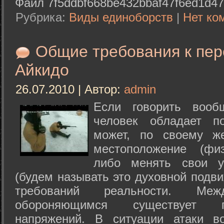
Файл 7f5ddbf668be432bbaf47f6ed1d47
Рубрика:
Виды единоборств
|
Нет ко
Общие требования к пе
Айкидо
26.07.2010 | Автор:
admin
Если говорить вооб
человек обладает п
может, по своему ж
местоположение (физ
либо менять свои у
(будем называть это духовной подв
требований реальности. М
обороняющимся существует п
напряжений. В ситуации атаки в