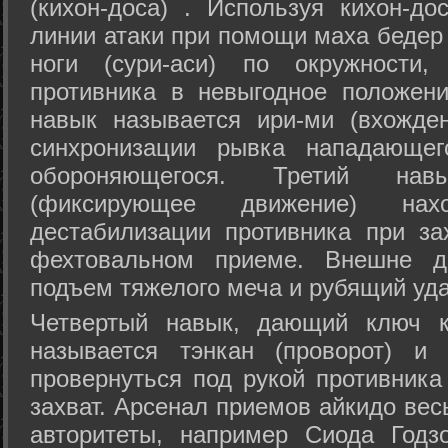
(кихон-доса) . Используя кихон-до
линии атаки при помощи маха бедер
ноги (сури-аси) по окружности
противника в невыгодное положен
навык называется ири-ми (вхожде
синхронизации рывка нападающе
обороняющегося. Третий на
(фиксирующее движение) на
дестабилизации противника при за
фехтовальном приеме. Внешне дв
подъем тяжелого меча и рубящий уда
Четвертый навык, дающий ключ к
называется тэнкан (проворот) и
провернуться под рукой противника
захват. Арсенал приемов айкидо ве
авторитеты, например Сиода Годз