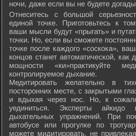
ночи, даже если вы не будете догады
Отнеситесь с большой серьезнос
единой точке. Приготовьтесь к том
ваши мысли будут «прыгать» и путат
точки. Но, если вы сможете постоян
точке после каждого «соскока», ваш
концов станет автоматической, как 
мощности «ки»практикуйте ме
контролируемое дыхание.
Медитировать желательно в тих
посторонних месте, с закрытыми гла
и вдыхая через нос. Но, к сожа
уединиться. Эксперты айкидо 
дыхательных упражнений. При по
автобусе или прогулке по тротуа
можете мидитировать, не привлека