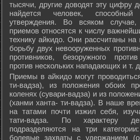
тысячи, другие доводят эту цифру д
найдется человек, способный
утверждения. Во всяком случае,
приемов относятся к числу важнейш
технику айкидо. Они рассчитаны на
борьбу двух невооруженных противн
противников, безоружного против
против нескольких нападающих и т. д
Приемы в айкидо могут проводиться
ти-вадза), из положения обоих п
коленях (сувари-вадза) и из положе
(ханми ханта- ти-вадза). В наше вр
на татами почти изжил себя, изу
тати-вадза. По характеру д
подразделяются на три категории: 
болевые захваты с удержанием (ос