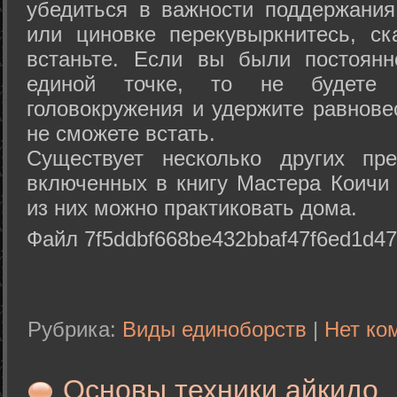
убедиться в важности поддержания
или циновке перекувыркнитесь, с
встаньте. Если вы были постоянн
единой точке, то не будете 
головокружения и удержите равнове
не сможете встать.
Существует несколько других пре
включенных в книгу Мастера Коичи 
из них можно практиковать дома.
Файл 7f5ddbf668be432bbaf47f6ed1d47
Рубрика:
Виды единоборств
|
Нет ко
Основы техники айкидо