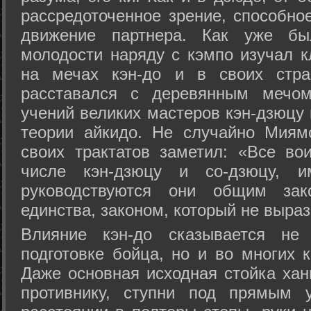
рассредоточенное зрение, способно
движение партнера. Как уже бы
молодости наряду с кэмпо изучал к
на мечах кэн-до и в своих стра
расставался с деревянным мечом 
учений великих мастеров кэн-дзюцу 
теории айкидо. Не случайно Миям
своих трактатов заметил: «Все вои
числе кэн-дзюцу и со-дзюцу, 
руководствуются они общим зак
единства, законом, который не выра
Влияние кэн-до сказывается не 
подготовке бойца, но и во многих 
Даже основная исходная стойка хан
противнику, ступни под прямым 