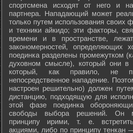
спортсмена исходят от него и на
партнера. Нападающий может реал
только путем использования своих 
и техники айкидо; эти факторы, св
времени и в пространстве, лежа
закономерностей, определяющих х
поединка разделены промежутком (ка
духовном смысле), который они в 
который, как правило, не по
непосредственное нападение. Поэто
настроен решительно) должен путе
дистанцию, подходящую для исполн
этой фазе поединка обороняющ
свободы выбора решений. Он м
принципу ирими, т. е. встретит
акциями, либо по принципу тенкан —