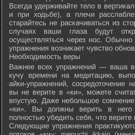
Всегда удерживайте тело в вертикал
и при ходьбе), а плечи расслабл
старайтесь не раскачиваться из сто
случаях ваши глаза будут отк
осуществляться через нос. Обычно 
упражнения возникает чувство обнов
Необходимость веры
Важнее всех упражнений — ваша в
кучу времени на медитацию, выпо
айки-упражнений, сосредоточение н
вы не верите в «ки», можете счита
впустую. Даже небольшое сомнение 
«ки». Вы должны верить в нег
полностью убедить себя, что верите 
Следующие упражнения практикуютс
потоков «ки»: menuchi ikkajo (мену