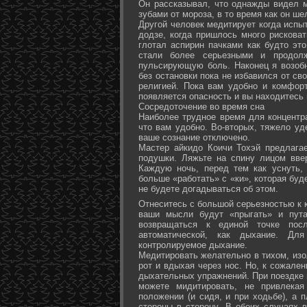
Он рассказывал, что однажды видел 
зубами от мороза, в то время как он ш
Другой человек медитирует когда испы
додзе, когда пришлось много рисковат
глотал аспирин пачками как будто эт
стали более серьезными и продол
пульсирующую боль. Наконец я возоб
без остановки пока не избавился от св
религией. Пока вам удобно и комфор
появляется опасность и вы находитесь
Сосредоточение во время сна
Наиболее трудное время для концентра
что вам удобно. Во-вторых, тяжело уд
ваше сознание отключено.
Мастер айкидо Коичи Тохэй предлага
подушки. Ляжьте на спину лицом вве
Каждую ночь, перед тем как уснуть,
больше «работать» с «ки», которая буд
не будете догадываться об этом.
Отнеситесь с большой серьезностью к к
ваши мысли будут «прыгать» и пута
возвращаться к единой точке посл
автоматической, как дыхание. Дл
контролируемое дыхание.
Медитировать желательно в тихом, изо
рот и вдыхая через нос. Но, к сожале
дыхательных упражнений. При поездке 
можете мидитировать, не привлека
положении (и сидя, и при ходьбе), а 
стороны в сторону. В обоих случаях 