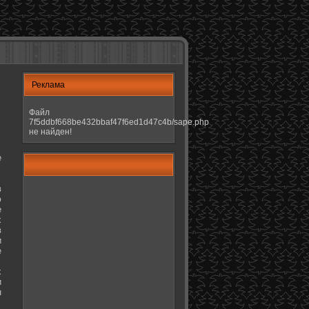
Реклама
Файл
7f5ddbf668be432bbaf47f6ed1d47c4b/sape.php
не найден!
е
в
ю
е
х
в
и
е
х
и
н