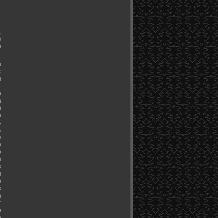
,
в
и
ы
с
я
.
о
а
ы
о
ь
ь
ю
о
о
я
в
я
о
в
а
т
е
а