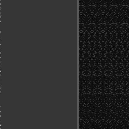
ы
я
я
й
о
й
,
с
о
.
й
о
с
ь
а
е
х
-
в
я
.
у
е
ы
,
а
и