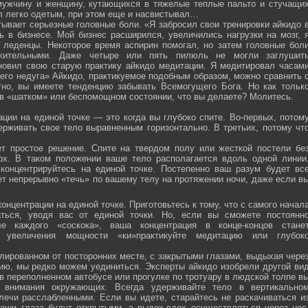
мужчину и женщину, кутающихся в тяжелые теплые пальто и стучащи
ел легко одетым, при этом еще и насвистывал…
тывает серьезные головные боли. «Я забросил свои тренировки айкидо 
ь в бизнесе. Мой бизнес расширился, увеличились нагрузки на мозг, 
о леденцы. Некоторое время аспирин помогал, но затем головные бол
жительными. Даже четыре или пять пилюль не могли заглушит
новил свою старую практику айкидо медитации. Я медитировал часам
оего недуга» Айкидо, практикуемое подобным образом, можно сравнить 
тно, вы имеете тенденцию забывать Всемогущего Бога. Но как тольк
 в «шатком» или беспомощном состоянии, что вы делаете? Молитесь.
ции на единой точке — это когда вы глубоко спите. Во-первых, потом
ерживать свое тело выравненным горизонтально. В третьих, потому чт
ет простое решение. Спите на твердом полу или жесткой постели бе
рх. В таком положении ваше тело располагается вдоль одной линии
 концентрируйтесь на единой точке. Постепенно ваш разум будет вс
ет непрерывно «течь» по вашему телу на протяжении ночи, даже если в
онцентрации на единой точке. Приготовьтесь к тому, что с самого начал
ться, уводя вас от единой точки. Но, если вы сможете постоянн
е каждого «соскока», ваша концентрация в конце-концов стане
я увеличения мощности «ки»практикуйте медитацию или глубок
лированном от посторонних месте, с закрытыми глазами, выдыхая чере
нию, мы редко можем уединиться. Эксперты айкидо изобрели другой ви
в переполненном автобусе или прогулке по тротуару в людской толпе в
я внимания окружающих. Всегда удерживайте тело в вертикально
плечи расслабленными. Если вы идете, старайтесь не раскачиваться и
ваши глаза будут открытыми, а выдох-вдох осуществляться через нос