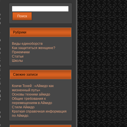
е
е
ы
,
Рубрики
а
Виды единоборств
.
Как защититься женщине?
а
Приемчики
з
Статьи
,
Школы
у
а
к
,
Свежие записи
ь
д
Коичи Тохей : «Айкидо как
.
жизненный путь»
и
Основы техники айкидо
ц
Общие требования к
е
перемещениям в Айкидо
Стили Айкидо
Краткая справочная информация
е
по Айкидо.
ы
е