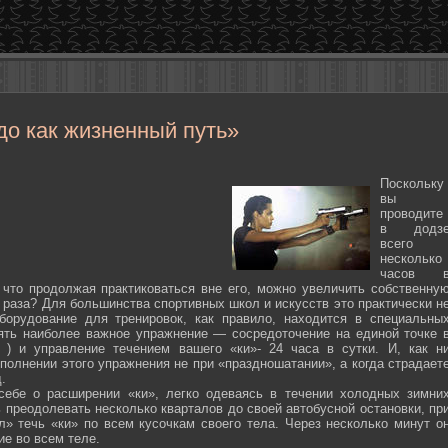
до как жизненный путь»
Поскольку
вы
проводите
в додз
всего
несколько
часов 
 что продолжая практиковаться вне его, можно увеличить собственну
 раза? Для большинства спортивных школ и искусств это практически н
борудование для тренировок, как правило, находится в специальны
ять наиболее важное упражнение — сосредоточение на единой точке 
ten ) и управление течением вашего «ки»- 24 часа в сутки. И, как н
полнении этого упражнения не при «праздношатании», а когда страдает
.
себе о расширении «ки», легко одеваясь в течении холодных зимни
 преодолевать несколько кварталов до своей автобусной остановки, пр
л» течь «ки» по всем кусочкам своего тела. Через несколько минут о
ие во всем теле.