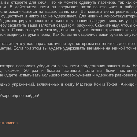
а вы откроете для себя, что не можете сдвинуть партнера, так как о
тья. В действительности он прерывает поток вашего «ки» в район
ысли заканчиваются на ваших запястьях. Вы можете легко решить эт
 существует и никто вас не удерживает. Для новичка усиро-текубитори
й демонстрирует несостоятельность упования на одну лишь силу. Пр
еру захватить ваши запястья сзади (см. рисунки). Скажите ему, чтобы о
ожет. Сначала опустите взгляд вниз на руки и, сконцентрировавшись н
ой выдвинуть руки вперед. Как бы вы не старались ваши руки останутс
тавьте, что у вас пара эластичных рук, которыми вы тянитесь до какого
ометры. Если при этом вы будете удерживать внимание на единой точке
.
которое позволяет убедиться в важности поддержания вашего «ки». Н
сь, скажем, 20 раз и быстро встаньте. Если вы были постоянн
 не будете испытывать большого головокружения и удержите равновесие
одных упражнений, включенных в книгу Мастера Коичи Тохэя «Айкидо»
.
/sape.php не найден!
нтариев »