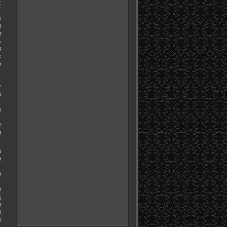
х
в
я
и
ь
и
с
о
у
о
з
.
е
ы
а
о
т
о
з
д
ы
м
з
.