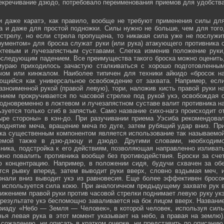
секречивание дзюдо, потребовало переименования приемов для удобств
и даже каратэ, как правило, вообще не требуют применения силы дл
а и даже для простой подножки. Силы нужно не больше, чем для того
стрелу, но если стрела пропущена, то никакая сила уже не послужи
ументом» для броска служат руки (или рука) атакующего противника 
тевым и лучезапястным суставами. Слегка изменив положение руки
оследующим падением. Все преимущества такого броска можно оценить
мураю приходилось зачастую сталкиваться с хорошо подготовленны
ечом или кинжалом. Наиболее типичен для техники айкидо «бросок н
яющийся как универсальное освобождение от захвата. Например, есл
зноименной рукой (правой левую), тори, наложив кисть правой руки н
нием прокручивается по часовой стрелке под рукой укэ, освобождая 
 одновременно в локтевом и лучезапястном суставе валит противника н
зуется только сгиб в запястье. Само название сихо-нагэ происходит о
ыре стороны» в кэн-до. При разучивании приема Уэсиба рекомендова
поднятие меча, вращение меча по дуге, затем рубящий удар вниз. Пр
ка существенным компонентом является использование так называемо
зуемой также в дзю-дзюцу и дзюдо. Другими словами, необходим
ника, подстройка к его действиям, позволяющая направленно изливат
жно повалить противника вообще без противодействия. Броски за сче
ю концентрацию. Например, в положении сидя, будучи схвачен за об
ется рывку вперед, затем выводит руки вверх, словно вздымая меч, 
онали вниз выводит укэ из равновесия. Еще более эффективен бросо
же используется сила кокю. При аналогичном предыдущему захвате рук 
жением правой руки против часовой стрелки поднимает левую руку ук
 результате укэ беспомощно заваливается на бок лицом вверх. Названи
риаду «Небо — Земля — Человек», в которой человек, используя сил
чья левая рука в этот момент указывает на небо, а правая на землю)
сожалению, ни описать в кратком очерке, ни представить по описанию