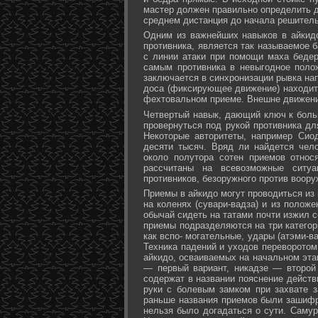
мастер должен правильно определить д
среднем дистанция до начала решитель
Одним из важнейших навыков в айкидо
противника, является так называемое б
с линии атаки при помощи маха бедер 
самым противника в невыгодное поло
заключается в синхронизации рывка на
доса (фиксирующее движение) находит 
фехтовальном приеме. Внешне движени
Четвертый навык, дающий ключ к больш
провернуться под рукой противника дл
Некоторые авторитеты, например Сио
десяти тысяч. Вряд ли найдется чел
около полутора сотен приемов относ
рассчитаны на всевозможные ситуа
противников, безоружного против воору
Приемы в айкидо могут проводиться из 
на коленях (сувари-вадза) и из положе
обычай сидеть на татами почти изжил с
приемы подразделяются на три категори
как вспо- могательные, удары (атэми-в
Техника падений и уходов переворотом
айкидо, осваиваемых на начальном эта
— первый вариант, никадзе — второй
содержат в названии пояснение действи
руки с болевым замком при захвате за
раньше названия приемов были зашифр
нельзя было догадаться о сути. Самур