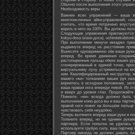
Обычно после выполнения этого упражн
Необходимость веры
Важнее всех упражнений — ваша ве
многочисленных айки-упражнений, со
считать, что время потрачено впусту
верить в него на 100%. Вы должны полн
Следующие упражнения практикуются в
kokyu-dosa (кокю-доса), ushiro­tekubitori
При выполнении менучи иккаджо прим
выдвинута вперед на расстояние прим
Вынесите одновременно обе ваши руки 
вперед. Во время движения сохраняй
растопыренные пальцы обеих ваших рук.
сгенерированный в единой точке, прох
виртуальному лучу устремиться на мн
ним. Квалифицированный инструктор, м
вашего «ки» толканием ваших рук наз
вернитесь в исходное положение, зате
ваша правая нога впереди левой. Из э
и вверх до уровня глаз. Продолжайте
Помните, «ки» всегда должно быть 
выполнении кокю-доса вы и ваш партне
правой ноги лежит на большом пальце л
чувствовать себя неудобно.
Теперь вытяните вперед ваши руки и поз
Толкните вперед, но не одними рука
партнера. Если попытка не удалась п
используете грубую силу, ваш партнер
Партнер никогда не должен давить н