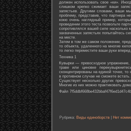
должен использовать свое «ки». Иногд
слишком крепко сжимает ваши запяс
запястьев. Другими словами, ваши м
проблему, представив, что партнера не
кокю очень наглядный пример, которы
проведении этого теста позвольте партн
сопротивлялся вашей силе насколько м
захваченных запястьях попытайтесь сил
на месте.
Затем в том же самом положении, предс
то объекта, удаленного на многие кил
то легко переместите ваши руки вперед
Техника 1
Кувырки — превосходное упражнение, 
траве или циновке перекувыркните
сконцентрированы на единой точке, то
в противном случае не сможете встать.
Существует несколько других превосх
Многие из них можно практиковать дома
Файл 7f5ddbf668be432bbaf47f6ed1d47c4b
Рубрика:
Виды единоборств
|
Нет комме