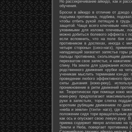
Но рассекречивание айкидо, как и рас
обучения.
Броски в айкидо в отличие от дзюдо 
подъема противника, подбива, подхват
чтобы отбить рукой летящую в грудь 
защитой. Чаще всего ключевым «инстр
уязвимыми для излома плечевым, лок
можно добиться болевого эффекта с п
если вспомнить, что на поле боя са
противником в доспехах, иногда с м
четыре стороны» (сихо-нагэ), примен
нападающий захватил запястье горы ра
пальцы противника, скользящим движе
перехватом свое запястье, и нажатием
спину. На земле для удержания исполь
родственного движения «рубки на чет
ученикам мыслить терминами кэн-до: 
проведении любого эффективного брос
силы дыхания (кокю-реку), исполь
проникновение в ритм движений против
ки. Теоретически при помощи кокю мо
кокю-реку предполагают максимальну
руки в запястьях, тори слегка подда
коротким рубящим движением по диаг
«неба и земли» (тэнти- нагэ), где так
положении сидя тори вращательным дви
как ось и опускает свою левую руку. В
приема содержит явную аллюзию на т
Земли и Неба, повергает противника (
Сложнейшую технику айкидо нельзя, к 