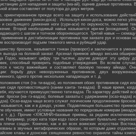
истанцию для нападения и защиты (ма-ай), оценив данные противника. 
ной атаки составляет от полутора до двух метров.
, ориентированном прежде всего на защиту и использование действи
азовое движение (кихон-доса) . Используя кихон-доса, можно легко уйт
и скользящего движения ноги (сури-аси) по окружности, поставив те
жение. Второй необходимый навык называется ири-ми (вхождение). О
падающего с шагом и толчком обороняющегося. Третий навык — сюмацу
применение в дестабилизации противника при захвате рук и основан н
е воспроизводит подъем тяжелого меча и рубящий удар.
инству бросков, называется тэнкан (проворот) и заключается в умени
я выхода на болевой захват. Арсенал приемов айкидо весьма обширен
да Годзо, называют цифру три тысячи, другие доводят эту цифру д
овек, способный проверить подобные утверждения. Во всяком случае
ятся к числу важнейших и составляют базовую технику айкидо. Он
ции: борьбу двух невооруженных противников, двух вооруженны
женного, одного против нескольких нападающих и т. д.
положения стоя (та- ти-вадза), из положения обоих противников сидя ил
ния сидя противостоящего (ханми ханта- ти-вадза). В наше время, когд
ебя, изучаются преимущественно тати-вадза. По характеру действий вс
и: броски (на- гэ-вадза), болевые захваты с удержанием (осаэ-вадза) и
адза). Осаэ-вадза чаще всего служат логическим продолжением бросков
 называется, как и в дзюдо, укэми. Подавляющее большинство приемо
пе обучения, имеют условные названия по порядковым номерам (иккадз
 и т. д.). Прочие <ХЯСМНЙ>базовые приемы, за редким исключением
я. Например, усиро ката тори кодэ гаэси означает буквально «перехва
 плечи сзади». Конечно, как и во всех воинских искусствах Востока
ованы в звучных метафорических образах, по которым даже отдаленн
айские кланы и дзэнские священники ревностно охраняли тайны кэмпо