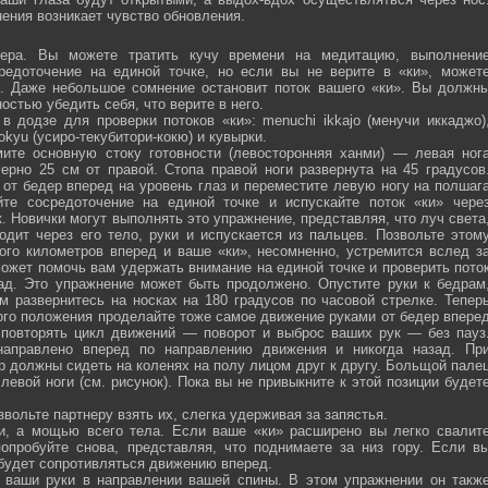
ения возникает чувство обновления.
ра. Вы можете тратить кучу времени на медитацию, выполнени
средоточение на единой точке, но если вы не верите в «ки», может
ю. Даже небольшое сомнение остановит поток вашего «ки». Вы должн
остью убедить себя, что верите в него.
 додзе для проверки потоков «ки»: menuchi ikkajo (менучи иккаджо)
­kokyu (усиро-текубитори-кокю) и кувырки.
ите основную стоку готовности (левосторонняя ханми) — левая ног
ерно 25 см от правой. Стопа правой ноги развернута на 45 градусов
от бедер вперед на уровень глаз и переместите левую ногу на полшаг
те сосредоточение на единой точке и испускайте поток «ки» чере
 Новички могут выполнять это упражнение, представляя, что луч света
одит через его тело, руки и испускается из пальцев. Позвольте этом
ого километров вперед и ваше «ки», несомненно, устремится вслед з
ожет помочь вам удержать внимание на единой точке и проверить пото
ад. Это упражнение может быть продолжено. Опустите руки к бедрам
м развернитесь на носках на 180 градусов по часовой стрелке. Тепер
того положения проделайте тоже самое движение руками от бедер впере
 повторять цикл движений — поворот и выброс ваших рук — без пауз
направлено вперед по направлению движения и никогда назад. Пр
р должны сидеть на коленях на полу лицом друг к другу. Больщой пале
евой ноги (см. рисунок). Пока вы не привыкните к этой позиции будет
вольте партнеру взять их, слегка удерживая за запястья.
ми, а мощью всего тела. Если ваше «ки» расширено вы легко свалит
опробуйте снова, представляя, что поднимаете за низ гору. Если в
 будет сопротивляться движению вперед.
а ваши руки в направлении вашей спины. В этом упражнении он такж