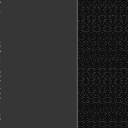
а
я
,
т
с
,
,
м
а
и
а
с
а
т
л
и
й
о
ь
т
е
и
к
в
э
е
ы
.
.