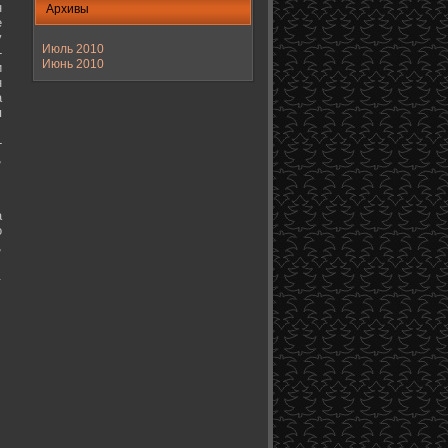
н
Архивы
е
у
Июль 2010
-
Июнь 2010
и
н
а
я
-
,
а
о
,
.