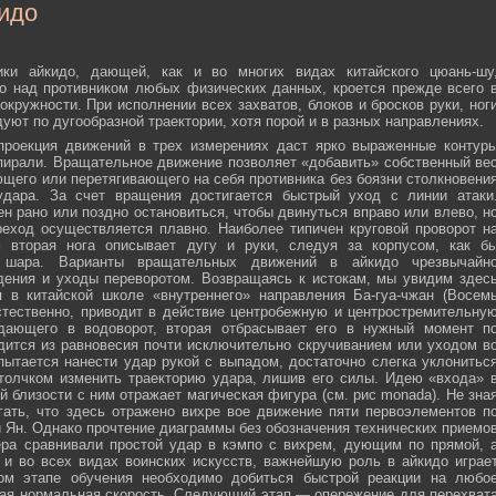
идо
ики айкидо, дающей, как и во многих видах китайского цюань-шу
о над противником любых физических данных, кроется прежде всего 
окружности. При исполнении всех захватов, блоков и бросков руки, ног
дуют по дугообразной траектории, хотя порой и в разных направлениях.
 проекция движений в трех измерениях даст ярко выраженные контур
пирали. Вращательное движение позволяет «добавить» собственный ве
ющего или перетягивающего на себя противника без боязни столкновени
удара. За счет вращения достигается быстрый уход с линии атаки
н рано или поздно остановиться, чтобы двинуться вправо или влево, н
еход осуществляется плавно. Наиболее типичен круговой проворот н
м вторая нога описывает дугу и руки, следуя за корпусом, как б
о шара. Варианты вращательных движений в айкидо чрезвычайн
дения и уходы переворотом. Возвращаясь к истокам, мы увидим здес
 в китайской школе «внутреннего» направления Ба-гуа-чжан (Восем
стественно, приводит в действие центробежную и центростремительну
адающего в водоворот, вторая отбрасывает его в нужный момент п
дится из равновесия почти исключительно скручиванием или уходом в
пытается нанести удар рукой с выпадом, достаточно слегка уклонитьс
 толчком изменить траекторию удара, лишив его силы. Идею «входа» 
й близости с ним отражает магическая фигура (см. рис monada). Не зна
ать, что здесь отражено вихре вое движение пяти первоэлементов п
ти Ян. Однако прочтение диаграммы без обозначения технических приемо
ера сравнивали простой удар в кэмпо с вихрем, дующим по прямой, 
и во всех видах воинских искусств, важнейшую роль в айкидо играе
ном этапе обучения необходимо добиться быстрой реакции на любо
мая нормальная скорость. Следующий этап — опережение для перехват