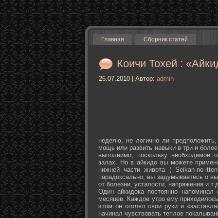
Главная
Сборник статей
Коичи Тохей : «Айки
26.07.2010 | Автор:
admin
неделю, не логично ли предположить,
мощь или развить навыки в три и более
выполнимо, поскольку необходимое о
залах. Но в айкидо вы можете примен
нижней части живота ( Seikan-­no-­it
парадоксально, вы задумываетесь о вы
от болезни, усталости, напряжения и т.д
Один айкидока постоянно напоминал 
месяцев. Каждое утро ему приходилось
этом он оголял свои руки и «заставля
начинал чувствовать теплое покалыван