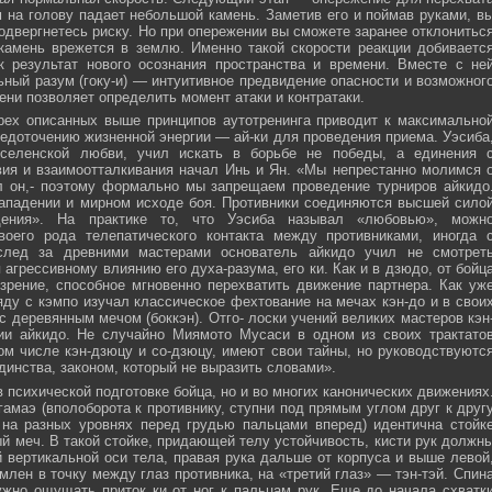
м на голову падает небольшой камень. Заметив его и поймав руками, в
подвергнетесь риску. Но при опережении вы сможете заранее отклонитьс
 камень врежется в землю. Именно такой скорости реакции добиваетс
к результат нового осознания пространства и времени. Вместе с не
ьный разум (гоку-и) — интуитивное предвидение опасности и возможног
ни позволяет определить момент атаки и контратаки.
рех описанных выше принципов аутотренинга приводит к максимально
едоточению жизненной энергии — ай-ки для проведения приема. Уэсиба
селенской любви, учил искать в борьбе не победы, а единения 
вия и взаимоотталкивания начал Инь и Ян. «Мы непрестанно молимся 
л он,- поэтому формально мы запрещаем проведение турниров айкидо
ападении и мирном исходе боя. Противники соединяются высшей сило
ния». На практике то, что Уэсиба называл «любовью», можн
своего рода телепатического контакта между противниками, иногда 
след за древними мастерами основатель айкидо учил не смотрет
 агрессивному влиянию его духа-разума, его ки. Как и в дзюдо, от бойц
зрение, способное мгновенно перехватить движение партнера. Как уж
яду с кэмпо изучал классическое фехтование на мечах кэн-до и в свои
с деревянным мечом (боккэн). Отго- лоски учений великих мастеров кэн
ии айкидо. Не случайно Миямото Мусаси в одном из своих трактато
том числе кэн-дзюцу и со-дзюцу, имеют свои тайны, но руководствуютс
инства, законом, который не выразить словами».
в психической подготовке бойца, но и во многих канонических движениях
амаэ (вполоборота к противнику, ступни под прямым углом друг к друг
 на разных уровнях перед грудью пальцами вперед) идентична стойк
меч. В такой стойке, придающей телу устойчивость, кисти рук должн
 вертикальной оси тела, правая рука дальше от корпуса и выше левой
млен в точку между глаз противника, на «третий глаз» — тэн-тэй. Спин
ужно ощущать приток ки от ног к пальцам рук. Еще до начала схватк