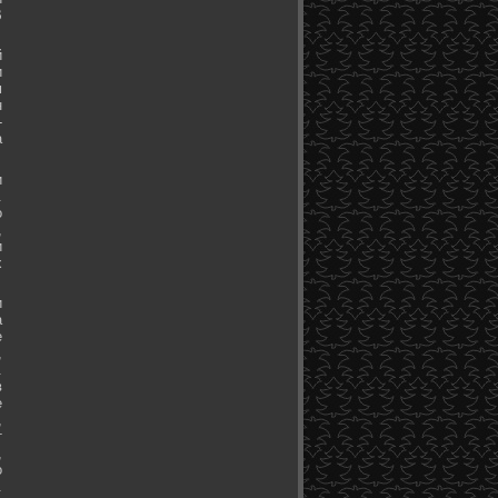
В
й
и
м
н
-
а
и
.
о
,
и
х
и
а
е
,
.
в
е
,
т
,
о
.