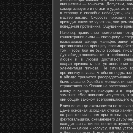
инициативы — го-но-сэн. Допустим, ва
самортизируете и погасите удар, хотя 
в сторону и спокойно наблюдать, как
мастер айкидо. Скорость приходит ка
приходит «шестое чувство», экстремал
поведения противника. Ощущение време
Наконец, правильное применение четы
концентрации силы — сютю-реку и соср
называвший айкидо манифестацией в
противником по принципу взаимодейст
том, чтобы боя не было вообще, писа
Дух айкидо заключается в любовном н
любви и в любви достигают очище
охарактеризовать как установление 
элементами гипноза. Не случайно в
противнику в глаза, чтобы не поддаться
в айкидо требуется рассредоточенное 
было сказано, Уэсиба в молодости нар
странствиях по Японии не расставался 
дзюцу и кэн-до мы находим и в теор
заметил: «Все воинские искусства, в 
они общим законом всепроницающего ед
Влияние кэн-до сказывается не только 
Даже основная исходная стойка ханми-г
на расстоянии в полторы стопы, руки
фехтовальщика, сжимающего двуручный 
находиться на линии, соответствующей
левая — ближе к корпусу, взгляд устре
и бедра прямые. В исходной стойке н