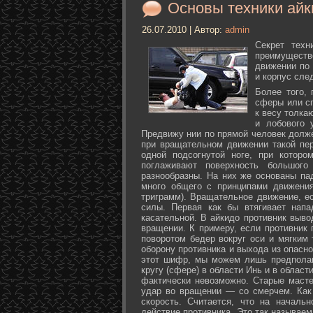
Основы техники айк
26.07.2010 | Автор:
admin
Секрет техн
преимуществ
движении по 
и корпус сле
Более того,
сферы или с
к весу толка
и лобового 
Предвижу нии по прямой человек долже
при вращательном движении такой пер
одной подсогнутой ноге, при которо
поглаживают поверхность большог
разнообразны. На них же основаны па
много общего с принципами движения
триграмм). Вращательное движение, е
силы. Первая как бы втягивает нап
касательной. В айкидо противник выво
вращении. К примеру, если противник 
поворотом бедер вокруг оси и мягким
оборону противника и выхода из опасно
этот шифр, мы можем лишь предполаг
кругу (сфере) в области Инь и в облас
фактически невозможно. Старые маст
удар во вращении — со смерчем. Как 
скорость. Считается, что на началь
действие противника. Это так называе