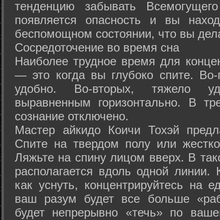
тенденцию забывать Всемогущего
появляется опасность и вы нахо
беспомощном состоянии, что вы дел
Сосредоточение во время сна
Наиболее трудное время для концен
— это когда вы глубоко спите. Во-
удобно. Во-вторых, тяжело у
выравненным горизонтально. В тр
сознание отключено.
Мастер айкидо Коичи Тохэй предл
Спите на твердом полу или жестко
Ляжьте на спину лицом вверх. В та
располагается вдоль одной линии. 
как уснуть, концентрируйтесь на е
ваш разум будет все больше «раб
будет непрерывно «течь» по ваше