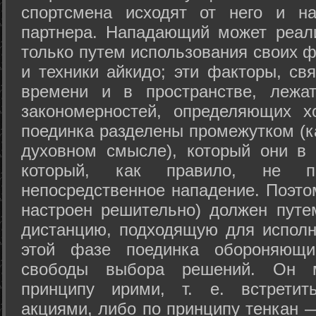
спортсмена исходят от него и на
партнера. Нападающий может реал
только путем использования своих 
и техники айкидо; эти факторы, св
времени и в пространстве, лежа
закономерностей, определяющих х
поединка разделены промежутком (ка
духовном смысле), который они в 
который, как правило, не по
непосредственное нападение. Поэто
настроен решительно) должен путе
дистанцию, подходящую для исполн
этой фазе поединка обороняющ
свободы выбора решений. Он м
принципу ирими, т. е. встретит
акциями, либо по принципу тенкан —