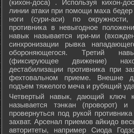
(кихон-доса) . Используя кихон-до
линии атаки при помощи маха бедер
ноги (сури-аси) по окружности
противника в невыгодное положен
навык называется ири-ми (вхожде
синхронизации рывка нападающе
обороняющегося. Третий на
(фиксирующее движение) на
дестабилизации противника при за
фехтовальном приеме. Внешне дв
подъем тяжелого меча и рубящий уда
Четвертый навык, дающий ключ к
называется тэнкан (проворот) и
провернуться под рукой противника
захват. Арсенал приемов айкидо ве
авторитеты, например Сиода Годз