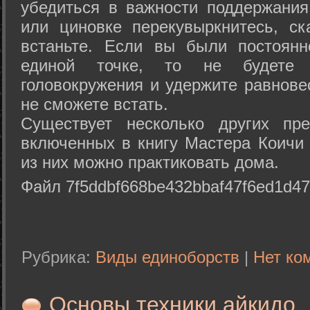
убедиться в важности поддержания
или циновке перекувыркнитесь, с
встаньте. Если вы были постоянн
единой точке, то не будете 
головокружения и удержите равнове
не сможете встать.
Существует несколько других пре
включенных в книгу Мастера Коичи 
из них можно практиковать дома.
Файл 7f5ddbf668be432bbaf47f6ed1d47
Рубрика:
Виды единоборств
|
Нет ко
Основы техники айкидо