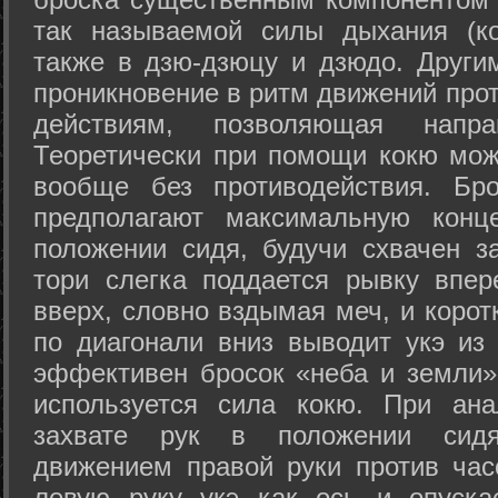
так называемой силы дыхания (ко
также в дзю-дзюцу и дзюдо. Други
проникновение в ритм движений прот
действиям, позволяющая напра
Теоретически при помощи кокю мож
вообще без противодействия. Бро
предполагают максимальную конц
положении сидя, будучи схвачен за
тори слегка поддается рывку впер
вверх, словно вздымая меч, и коро
по диагонали вниз выводит укэ из
эффективен бросок «неба и земли» (
используется сила кокю. При ан
захвате рук в положении сид
движением правой руки против час
левую руку укэ как ось и опуска