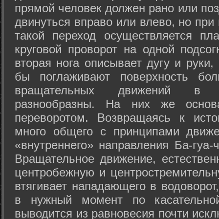
прямой человек должен рано или поз
двинуться вправо или влево, но пр
такой переход осуществляется пл
круговой проворот на одной подсог
вторая нога описывает дугу и руки,
бы поглаживают поверхность бол
вращательных движений в а
разнообразны. На них же осно
переворотом. Возвращаясь к ист
много общего с принципами движе
«внутреннего» направления Ба-гуа-
Вращательное движение, естественн
центробежную и центростремительн
втягивает нападающего в водоворот,
в нужный момент по касательной
выводится из равновесия почти иск