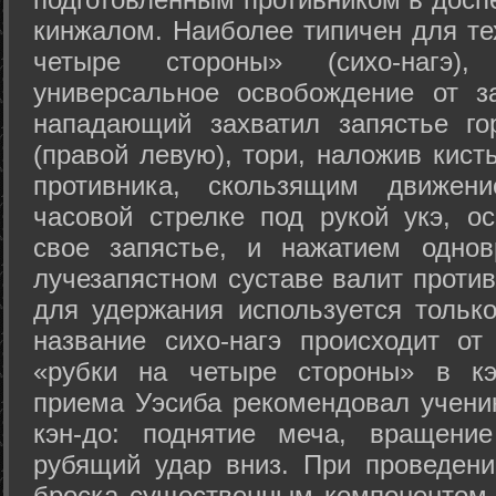
кинжалом. Наиболее типичен для те
четыре стороны» (сихо-нагэ)
универсальное освобождение от з
нападающий захватил запястье го
(правой левую), тори, наложив кист
противника, скользящим движени
часовой стрелке под рукой укэ, о
свое запястье, и нажатием одно
лучезапястном суставе валит против
для удержания используется только
название сихо-нагэ происходит от
«рубки на четыре стороны» в кэ
приема Уэсиба рекомендовал учен
кэн-до: поднятие меча, вращени
рубящий удар вниз. При проведен
броска существенным компонентом 