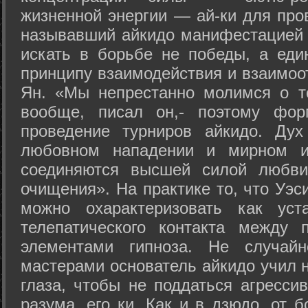
жизненной энергии — ай-ки для про
называвший айкидо манифестацией 
искать в борьбе не победы, а еди
принципу взаимодействия и взаимоо
Ян. «Мы непрестанно молимся о т
вообще, писал он,- поэтому фо
проведение турниров айкидо. Дух
любовном нападении и мирном ис
соединяются высшей силой любви
очищения». На практике то, что Уэ
можно охарактеризовать как уст
телепатического контакта между 
элементами гипноза. Не случай
мастерами основатель айкидо учил н
глаза, чтобы не поддаться агресси
разума, его ки. Как и в дзюдо, от 