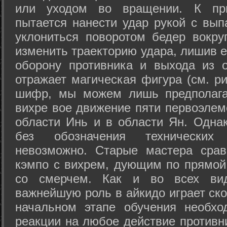
или уходом во вращении. К при
пытается нанести удар рукой с вып
уклониться поворотом бедер вокру
изменить траекторию удара, лишив е
оборону противника и выхода из 
отражает магическая фигура (см. ри
шифр, мы можем лишь предполагат
вихре вое движение пяти первоэлеме
области Инь и в области Ян. Одна
без обозначения технических
невозможно. Старые мастера срав
кэмпо с вихрем, дующим по прямой
со смерчем. Как и во всех вида
важнейшую роль в айкидо играет ско
начальном этапе обучения необхо
реакции на любое действие противн