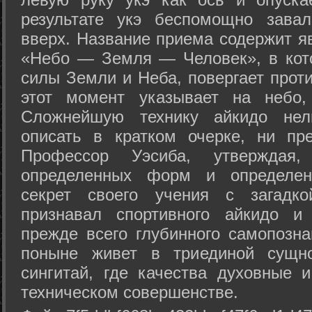
результате укэ беспомощно зава
вверх. Название приема содержит я
«Небо — Земля — Человек», в кото
силы Земли и Неба, повергает проти
этот момент указывает на небо,
Сложнейшую технику айкидо нел
описать в кратком очерке, ни пр
Профессор Уэсиба, утверждая
определенных форм и определенн
секрет своего учения с загадк
признавал спортивного айкидо и
прежде всего глубинного самопозна
поныне живет в триединой сущно
сингитай, где качества духовные 
техническом совершенстве.