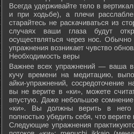
Всегда удерживайте тело в вертикал
и при ходьбе), а плечи расслабл
старайтесь не раскачиваться из сто
случаях ваши глаза будут отк
осуществляться через нос. Обычно 
упражнения возникает чувство обнов
Необходимость веры
Важнее всех упражнений — ваша в
кучу времени на медитацию, выпо
айки-упражнений, сосредоточение н
вы не верите в «ки», можете счита
впустую. Даже небольшое сомнение 
«ки». Вы должны верить в нег
полностью убедить себя, что верите 
Следующие упражнения практикуютс
потоков «ки»: menuchi ikkajo (мену