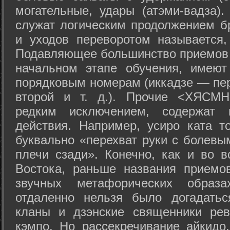
могательные, удары (атэми-вадза).
служат логическим продолжением бр
и уходов переворотом называется,
Подавляющее большинство приемов 
начальном этапе обучения, имеют
порядковым номерам (иккадзе — пер
второй и т. д.). Прочие <ХЯСМН
редким исключением, содержат 
действия. Например, усиро ката то
буквально «перехват руки с болевы
плечи сзади». Конечно, как и во в
Востока, раньше названия прием
звучных метафорических образ
отдаленно нельзя было догадатьс
кланы и дзэнские священники рев
кэмпо. Но рассекречивание айкидо,