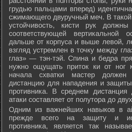
расстоянии в полторы стопы, руки 
грудью пальцами вперед) идентична
сжимающего двуручный меч. В такой
устойчивость, кисти рук должны
соответствующей вертикальной о
дальше от корпуса и выше левой, л
взгляд устремлен в точку между гла
глаз» — тэн-тэй. Спина и бедра пр
нужно ощущать приток ки от ног 
начала схватки мастер должен 
дистанцию для нападения и защиты 
противника. В среднем дистанция
атаки составляет от полутора до дву
Одним из важнейших навыков в ай
прежде всего на защиту и исп
противника, является так называ