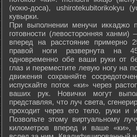
(кокю-доса), ushiro­tekubitori­kokyu 
кувырки.
При выполнении менучи иккаджо п
готовности (левосторонняя ханми) 
вперед на расстояние примерно 2
правой ноги развернута на 45
одновременно обе ваши руки от б
глаз и переместите левую ногу на п
движения сохраняйте сосредоточе
испускайте поток «ки» через раст
ваших рук. Новички могут выпол
представляя, что луч света, сгенери
проходит через его тело, руки и и
Позвольте этому виртуальному луч
километров вперед и ваше «ки», 
вслед за ним. Квалифицированный и