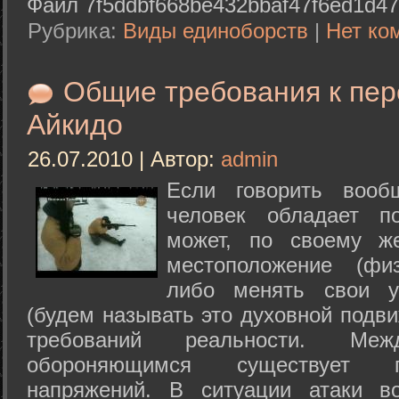
Файл 7f5ddbf668be432bbaf47f6ed1d47
Рубрика:
Виды единоборств
|
Нет ко
Общие требования к пе
Айкидо
26.07.2010 | Автор:
admin
Если говорить вооб
человек обладает п
может, по своему ж
местоположение (физ
либо менять свои у
(будем называть это духовной подв
требований реальности. М
обороняющимся существует п
напряжений. В ситуации атаки в