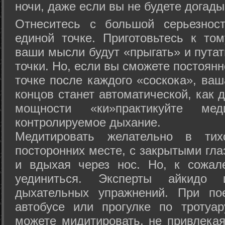
ночи, даже если вы не будете догады
Отнеситесь с большой серьезнос
единой точке. Приготовьтесь к том
ваши мысли будут «прыгать» и путат
точки. Но, если вы сможете постоян
точке после каждого «соскока», ваш
концов станет автоматической, как 
мощности «ки»практикуйте ме
контролируемое дыхание.
Медитировать желательно в тих
посторонних месте, с закрытыми гла
и вдыхая через нос. Но, к сожа
уединиться. Эксперты айкидо 
дыхательных упражнений. При по
автобусе или прогулке по тротуа
можете мидитировать, не привлека