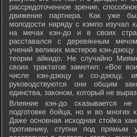
рассредоточенное зрение, способно
движение партнера. Как уже бы
молодости наряду с кэмпо изучал к
на мечах кэн-до и в своих стра
расставался с деревянным мечом 
учений великих мастеров кэн-дзюцу 
теории айкидо. Не случайно Миям
своих трактатов заметил: «Все вои
числе кэн-дзюцу и со-дзюцу, 
руководствуются они общим зак
единства, законом, который не выра
Влияние кэн-до сказывается не 
подготовке бойца, но и во многих 
Даже основная исходная стойка хан
противнику, ступни под прямым 