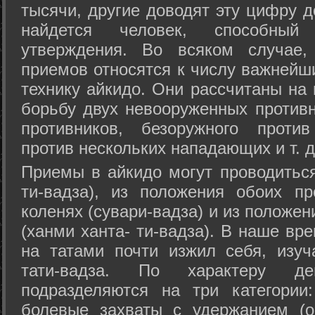
тысячи, другие доводят эту цифру д
найдется человек, способный
утверждения. Во всяком случае,
приемов относятся к числу важнейш
технику айкидо. Они рассчитаны на
борьбу двух невооруженных противн
противников, безоружного против
против нескольких нападающих и т. д
Приемы в айкидо могут проводиться
ти-вадза), из положения обоих п
коленях (сувари-вадза) и из положе
(ханми ханта- ти-вадза). В наше вр
на татами почти изжил себя, изу
тати-вадза. По характеру д
подразделяются на три категории: 
болевые захваты с удержанием (ос