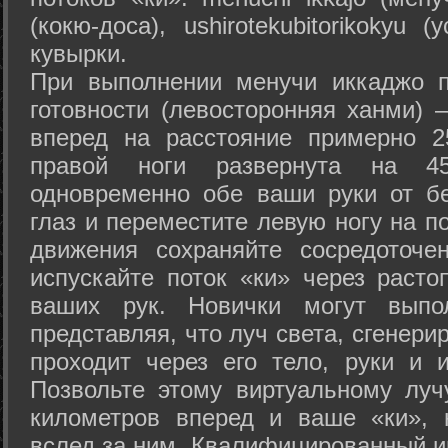
(кокю-доса), ushiro­tekubitori­kokyu 
кувырки.
При выполнении менучи иккаджо п
готовности (левосторонняя ханми) 
вперед на расстояние примерно 2
правой ноги развернута на 45
одновременно обе ваши руки от б
глаз и переместите левую ногу на п
движения сохраняйте сосредоточе
испускайте поток «ки» через раст
ваших рук. Новички могут выпол
представляя, что луч света, сгенери
проходит через его тело, руки и и
Позвольте этому виртуальному луч
километров вперед и ваше «ки», 
вслед за ним. Квалифицированный и