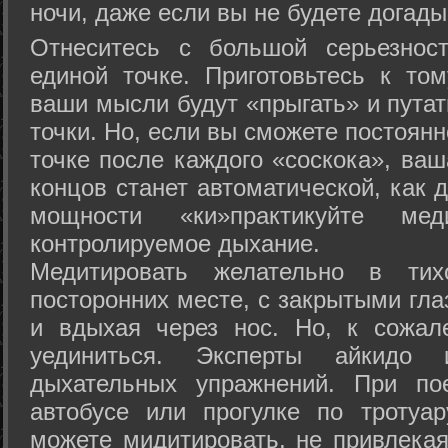
ночи, даже если вы не будете догады
Отнеситесь с большой серьезнос
единой точке. Приготовьтесь к том
ваши мысли будут «прыгать» и путат
точки. Но, если вы сможете постоян
точке после каждого «соскока», ваш
концов станет автоматической, как 
мощности «ки»практикуйте ме
контролируемое дыхание.
Медитировать желательно в тих
посторонних месте, с закрытыми гла
и вдыхая через нос. Но, к сожа
уединиться. Эксперты айкидо 
дыхательных упражнений. При по
автобусе или прогулке по тротуа
можете мидитировать, не привлека