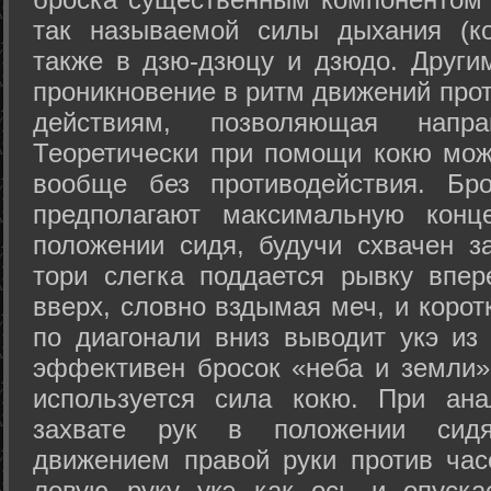
так называемой силы дыхания (ко
также в дзю-дзюцу и дзюдо. Други
проникновение в ритм движений прот
действиям, позволяющая напра
Теоретически при помощи кокю мож
вообще без противодействия. Бро
предполагают максимальную конц
положении сидя, будучи схвачен за
тори слегка поддается рывку впер
вверх, словно вздымая меч, и коро
по диагонали вниз выводит укэ из
эффективен бросок «неба и земли» (
используется сила кокю. При ан
захвате рук в положении сид
движением правой руки против час
левую руку укэ как ось и опуска