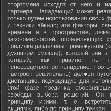
спортсмена исходят от него и на
партнера. Нападающий может реал
только путем использования своих 
и техники айкидо; эти факторы, св
времени и в пространстве, лежа
закономерностей, определяющих х
поединка разделены промежутком (ка
духовном смысле), который они в 
который, как правило, не по
непосредственное нападение. Поэто
настроен решительно) должен путе
дистанцию, подходящую для исполн
этой фазе поединка обороняющ
свободы выбора решений. Он м
принципу ирими, т. е. встретит
акциями, либо по принципу тенкан —