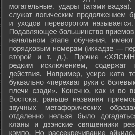
могательные, удары (атэми-вадза).
служат логическим продолжением бр
и уходов переворотом называется,
Подавляющее большинство приемов 
начальном этапе обучения, имеют
порядковым номерам (иккадзе — пер
второй и т. д.). Прочие <ХЯСМН
редким исключением, содержат 
действия. Например, усиро ката то
буквально «перехват руки с болевы
плечи сзади». Конечно, как и во в
Востока, раньше названия прием
звучных метафорических образ
отдаленно нельзя было догадатьс
кланы и дзэнские священники рев
кэмпо. Но рассекречивание айкидо,