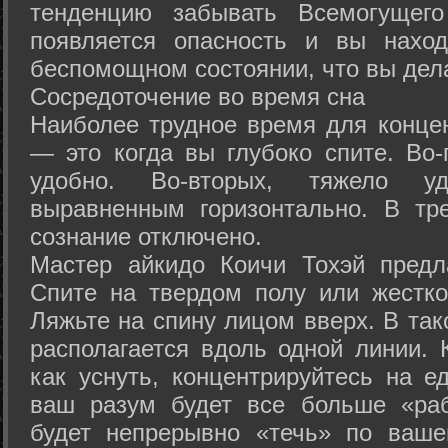
тенденцию забывать Всемогущего
появляется опасность и вы нахо
беспомощном состоянии, что вы дел
Сосредоточение во время сна
Наиболее трудное время для концен
— это когда вы глубоко спите. Во-
удобно. Во-вторых, тяжело у
выравненным горизонтально. В тр
сознание отключено.
Мастер айкидо Коичи Тохэй предл
Спите на твердом полу или жестко
Ляжьте на спину лицом вверх. В та
располагается вдоль одной линии. 
как уснуть, концентрируйтесь на е
ваш разум будет все больше «раб
будет непрерывно «течь» по ваше