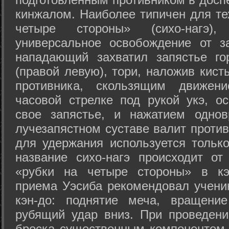
кинжалом. Наиболее типичен для те
четыре стороны» (сихо-нагэ)
универсальное освобождение от з
нападающий захватил запястье го
(правой левую), тори, наложив кист
противника, скользящим движени
часовой стрелке под рукой укэ, о
свое запястье, и нажатием одно
лучезапястном суставе валит против
для удержания используется только
название сихо-нагэ происходит от
«рубки на четыре стороны» в кэ
приема Уэсиба рекомендовал учен
кэн-до: поднятие меча, вращени
рубящий удар вниз. При проведен
броска существенным компонентом 