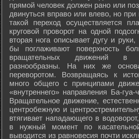
прямой человек должен рано или поз
двинуться вправо или влево, но пр
такой переход осуществляется пл
круговой проворот на одной подсог
вторая нога описывает дугу и руки,
бы поглаживают поверхность бол
вращательных движений в а
разнообразны. На них же осно
переворотом. Возвращаясь к ист
много общего с принципами движе
«внутреннего» направления Ба-гуа-
Вращательное движение, естественн
центробежную и центростремительн
втягивает нападающего в водоворот,
в нужный момент по касательной
выводится из равновесия почти иск