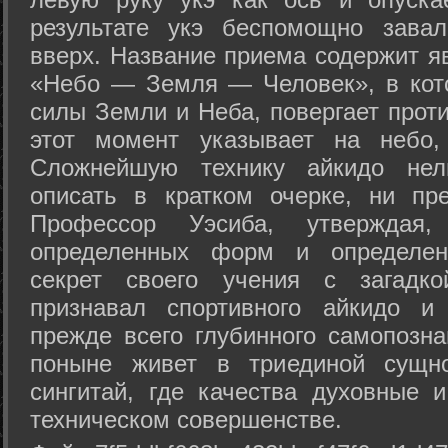
результате укэ беспомощно зава
вверх. Название приема содержит я
«Небо — Земля — Человек», в кото
силы Земли и Неба, повергает проти
этот момент указывает на небо,
Сложнейшую технику айкидо нел
описать в кратком очерке, ни пр
Профессор Уэсиба, утверждая
определенных форм и определенн
секрет своего учения с загадк
признавал спортивного айкидо и
прежде всего глубинного самопозна
поныне живет в триединой сущно
сингитай, где качества духовные 
техническом совершенстве.