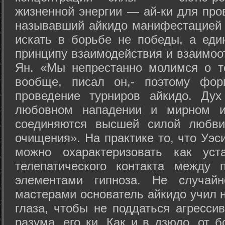
жизненной энергии — ай-ки для про
называвший айкидо манифестацией 
искать в борьбе не победы, а еди
принципу взаимодействия и взаимоо
Ян. «Мы непрестанно молимся о т
вообще, писал он,- поэтому фо
проведение турниров айкидо. Дух
любовном нападении и мирном ис
соединяются высшей силой любви
очищения». На практике то, что Уэ
можно охарактеризовать как уст
телепатического контакта между 
элементами гипноза. Не случай
мастерами основатель айкидо учил н
глаза, чтобы не поддаться агресси
разума, его ки. Как и в дзюдо, от 