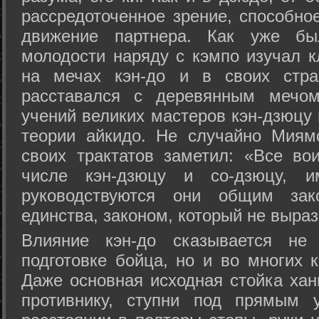
рассредоточенное зрение, способно
движение партнера. Как уже бы
молодости наряду с кэмпо изучал к
на мечах кэн-до и в своих стра
расставался с деревянным мечом 
учений великих мастеров кэн-дзюцу 
теории айкидо. Не случайно Миям
своих трактатов заметил: «Все вои
числе кэн-дзюцу и со-дзюцу, 
руководствуются они общим зак
единства, законом, который не выра
Влияние кэн-до сказывается не 
подготовке бойца, но и во многих 
Даже основная исходная стойка хан
противнику, ступни под прямым 