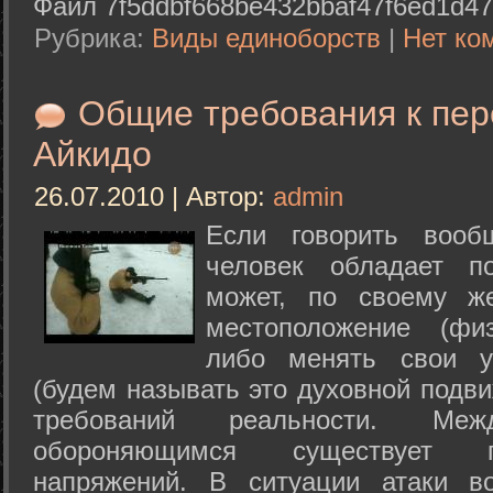
Файл 7f5ddbf668be432bbaf47f6ed1d47
Рубрика:
Виды единоборств
|
Нет ко
Общие требования к пе
Айкидо
26.07.2010 | Автор:
admin
Если говорить вооб
человек обладает п
может, по своему ж
местоположение (физ
либо менять свои у
(будем называть это духовной подв
требований реальности. М
обороняющимся существует п
напряжений. В ситуации атаки в