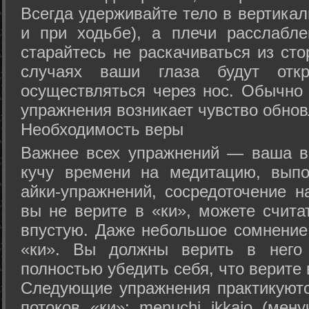
Всегда удерживайте тело в вертикал
и при ходьбе), а плечи расслабл
старайтесь не раскачиваться из сто
случаях ваши глаза будут отк
осуществляться через нос. Обычно 
упражнения возникает чувство обнов
Необходимость веры
Важнее всех упражнений — ваша в
кучу времени на медитацию, выпо
айки-упражнений, сосредоточение н
вы не верите в «ки», можете счита
впустую. Даже небольшое сомнение 
«ки». Вы должны верить в нег
полностью убедить себя, что верите 
Следующие упражнения практикуютс
потоков «ки»: menuchi ikkajo (мену