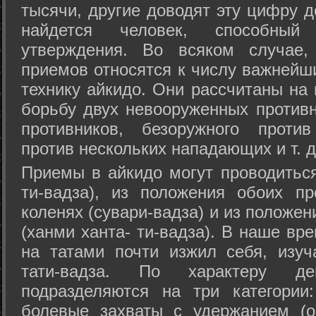
тысячи, другие доводят эту цифру д
найдется человек, способный
утверждения. Во всяком случае,
приемов относятся к числу важнейш
технику айкидо. Они рассчитаны на
борьбу двух невооруженных противн
противников, безоружного против
против нескольких нападающих и т. д
Приемы в айкидо могут проводиться
ти-вадза), из положения обоих п
коленях (сувари-вадза) и из положе
(ханми ханта- ти-вадза). В наше вр
на татами почти изжил себя, изу
тати-вадза. По характеру д
подразделяются на три категории: 
болевые захваты с удержанием (ос