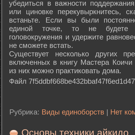
убедиться в важности поддержания
или циновке перекувыркнитесь, с
встаньте. Если вы были постоянн
единой точке, то не будете 
головокружения и удержите равнове
не сможете встать.
Существует несколько других пре
включенных в книгу Мастера Коичи 
из них можно практиковать дома.
Файл 7f5ddbf668be432bbaf47f6ed1d47
Рубрика:
Виды единоборств
|
Нет ко
Основы техники айкидо