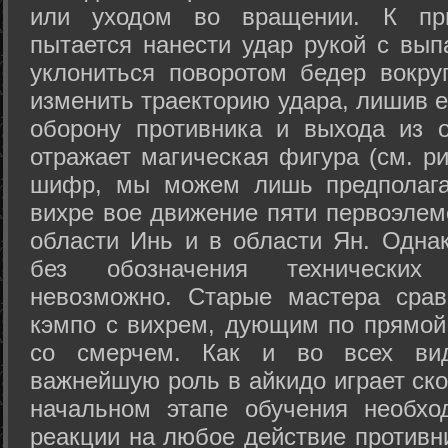
или уходом во вращении. К при
пытается нанести удар рукой с вып
уклониться поворотом бедер вокру
изменить траекторию удара, лишив е
оборону противника и выхода из 
отражает магическая фигура (см. ри
шифр, мы можем лишь предполагат
вихре вое движение пяти первоэлеме
области Инь и в области Ян. Одна
без обозначения технических
невозможно. Старые мастера срав
кэмпо с вихрем, дующим по прямой
со смерчем. Как и во всех вида
важнейшую роль в айкидо играет ско
начальном этапе обучения необхо
реакции на любое действие противн