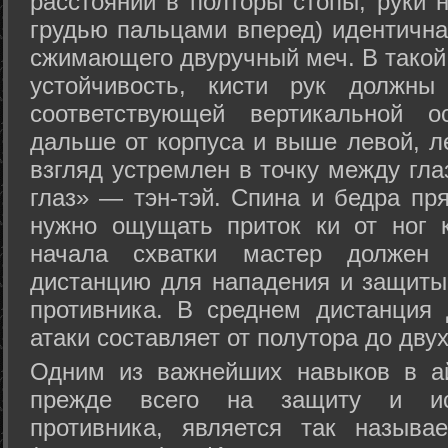
расстоянии в полторы стопы, руки 
грудью пальцами вперед) идентична
сжимающего двуручный меч. В такой
устойчивость, кисти рук должны
соответствующей вертикальной о
дальше от корпуса и выше левой, л
взгляд устремлен в точку между гла
глаз» — тэн-тэй. Спина и бедра пр
нужно ощущать приток ки от ног 
начала схватки мастер должен 
дистанцию для нападения и защиты 
противника. В среднем дистанция
атаки составляет от полутора до дву
Одним из важнейших навыков в ай
прежде всего на защиту и исп
противника, является так называ