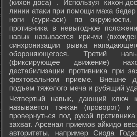
(кихон-доса) . Используя кихон-до
линии атаки при помощи маха бедер
ноги (сури-аси) по окружности
противника в невыгодное положен
навык называется ири-ми (вхожде
синхронизации рывка нападающе
обороняющегося. Третий на
(фиксирующее движение) на
дестабилизации противника при за
фехтовальном приеме. Внешне дв
подъем тяжелого меча и рубящий уда
Четвертый навык, дающий ключ к
называется тэнкан (проворот) и
провернуться под рукой противника
захват. Арсенал приемов айкидо ве
авторитеты, например Сиода Годз