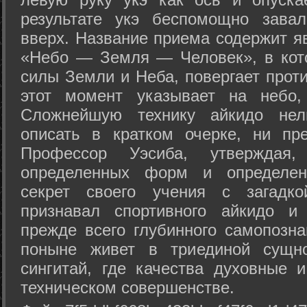
результате укэ беспомощно зава
вверх. Название приема содержит я
«Небо — Земля — Человек», в кото
силы Земли и Неба, повергает проти
этот момент указывает на небо,
Сложнейшую технику айкидо нел
описать в кратком очерке, ни пр
Профессор Уэсиба, утверждая
определенных форм и определенн
секрет своего учения с загадк
признавал спортивного айкидо и
прежде всего глубинного самопозна
поныне живет в триединой сущно
сингитай, где качества духовные 
техническом совершенстве.