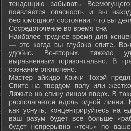
тенденцию забывать Всемогущего
появляется опасность и вы нахо
беспомощном состоянии, что вы дел
Сосредоточение во время сна
Наиболее трудное время для концен
— это когда вы глубоко спите. Во-
удобно. Во-вторых, тяжело у
выравненным горизонтально. В тр
сознание отключено.
Мастер айкидо Коичи Тохэй предл
Спите на твердом полу или жестко
Ляжьте на спину лицом вверх. В та
располагается вдоль одной линии. 
как уснуть, концентрируйтесь на е
ваш разум будет все больше «раб
будет непрерывно «течь» по ваше