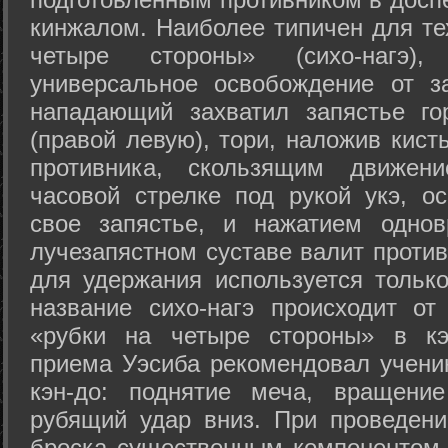
кинжалом. Наиболее типичен для те
четыре стороны» (сихо-нагэ)
универсальное освобождение от з
нападающий захватил запястье го
(правой левую), тори, наложив кист
противника, скользящим движени
часовой стрелке под рукой укэ, о
свое запястье, и нажатием одно
лучезапястном суставе валит против
для удержания используется только
название сихо-нагэ происходит от
«рубки на четыре стороны» в кэ
приема Уэсиба рекомендовал учен
кэн-до: поднятие меча, вращени
рубящий удар вниз. При проведен
броска существенным компонентом 