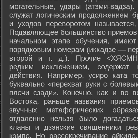
могательные, удары (атэми-вадза).
служат логическим продолжением бр
и уходов переворотом называется,
Подавляющее большинство приемов 
начальном этапе обучения, имеют
порядковым номерам (иккадзе — пер
второй и т. д.). Прочие <ХЯСМН
редким исключением, содержат 
действия. Например, усиро ката то
буквально «перехват руки с болевы
плечи сзади». Конечно, как и во в
Востока, раньше названия прием
звучных метафорических образ
отдаленно нельзя было догадатьс
кланы и дзэнские священники рев
кэмпо. Но рассекречивание айкидо,