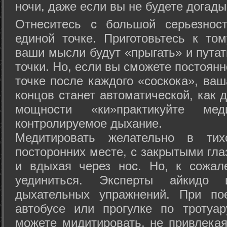
ночи, даже если вы не будете догады
Отнеситесь с большой серьезнос
единой точке. Приготовьтесь к том
ваши мысли будут «прыгать» и путат
точки. Но, если вы сможете постоян
точке после каждого «соскока», ваш
концов станет автоматической, как 
мощности «ки»практикуйте ме
контролируемое дыхание.
Медитировать желательно в тих
посторонних месте, с закрытыми гла
и вдыхая через нос. Но, к сожа
уединиться. Эксперты айкидо 
дыхательных упражнений. При по
автобусе или прогулке по тротуа
можете мидитировать, не привлека