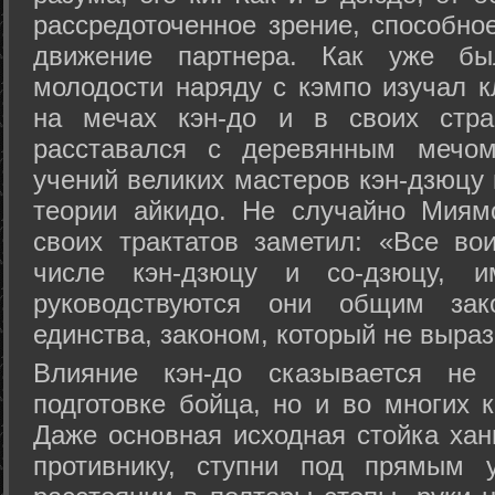
рассредоточенное зрение, способно
движение партнера. Как уже бы
молодости наряду с кэмпо изучал к
на мечах кэн-до и в своих стра
расставался с деревянным мечом 
учений великих мастеров кэн-дзюцу 
теории айкидо. Не случайно Миям
своих трактатов заметил: «Все вои
числе кэн-дзюцу и со-дзюцу, 
руководствуются они общим зак
единства, законом, который не выра
Влияние кэн-до сказывается не 
подготовке бойца, но и во многих 
Даже основная исходная стойка хан
противнику, ступни под прямым 