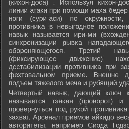
(кихон-доса) . Используя кихон-до
линии атаки при помощи маха бедер
ноги (сури-аси) по окружности
противника в невыгодное положен
навык называется ири-ми (вхожде
синхронизации рывка нападающе
обороняющегося. Третий на
(фиксирующее движение) на
дестабилизации противника при за
фехтовальном приеме. Внешне дв
подъем тяжелого меча и рубящий уда
Четвертый навык, дающий ключ к
называется тэнкан (проворот) и
провернуться под рукой противника
захват. Арсенал приемов айкидо ве
авторитеты, например Сиода Годз