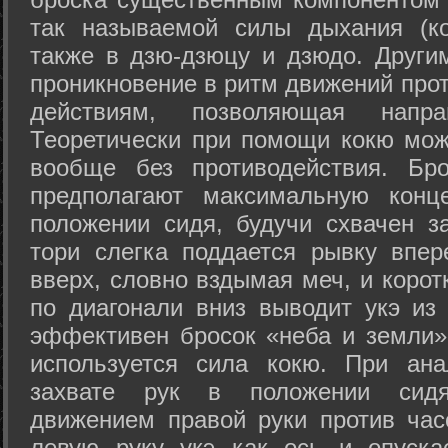
так называемой силы дыхания (ко
также в дзю-дзюцу и дзюдо. Други
проникновение в ритм движений прот
действиям, позволяющая напра
Теоретически при помощи кокю мож
вообще без противодействия. Бро
предполагают максимальную конц
положении сидя, будучи схвачен за
тори слегка поддается рывку впер
вверх, словно вздымая меч, и коро
по диагонали вниз выводит укэ из
эффективен бросок «неба и земли» (
используется сила кокю. При ан
захвате рук в положении сид
движением правой руки против час
левую руку укэ как ось и опуска