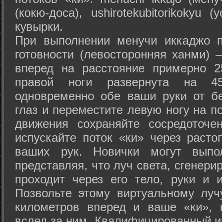
(кокю-доса), ushiro­tekubitori­kokyu 
кувырки.
При выполнении менучи иккаджо п
готовности (левосторонняя ханми) 
вперед на расстояние примерно 2
правой ноги развернута на 45
одновременно обе ваши руки от б
глаз и переместите левую ногу на п
движения сохраняйте сосредоточе
испускайте поток «ки» через раст
ваших рук. Новички могут выпол
представляя, что луч света, сгенери
проходит через его тело, руки и и
Позвольте этому виртуальному луч
километров вперед и ваше «ки», 
вслед за ним. Квалифицированный и