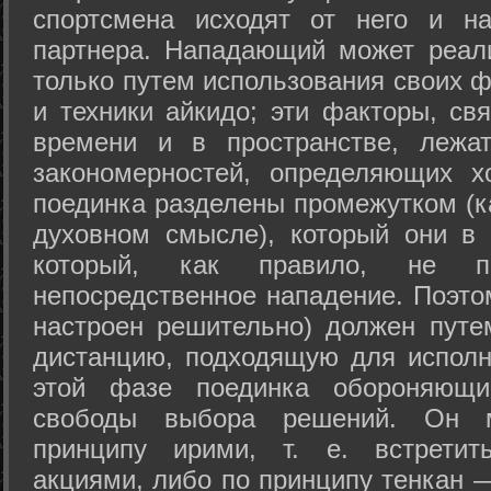
спортсмена исходят от него и на
партнера. Нападающий может реал
только путем использования своих 
и техники айкидо; эти факторы, св
времени и в пространстве, лежа
закономерностей, определяющих х
поединка разделены промежутком (ка
духовном смысле), который они в 
который, как правило, не по
непосредственное нападение. Поэто
настроен решительно) должен путе
дистанцию, подходящую для исполн
этой фазе поединка обороняющ
свободы выбора решений. Он м
принципу ирими, т. е. встретит
акциями, либо по принципу тенкан —