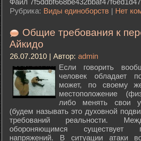
Файл 7f5ddbf668be432bbaf47f6ed1d47
Рубрика:
Виды единоборств
|
Нет ко
Общие требования к пе
Айкидо
26.07.2010 | Автор:
admin
Если говорить вооб
человек обладает п
может, по своему ж
местоположение (физ
либо менять свои у
(будем называть это духовной подв
требований реальности. М
обороняющимся существует п
напряжений. В ситуации атаки в