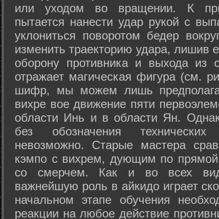
или уходом во вращении. К при
пытается нанести удар рукой с вып
уклониться поворотом бедер вокру
изменить траекторию удара, лишив е
оборону противника и выхода из 
отражает магическая фигура (см. ри
шифр, мы можем лишь предполагат
вихре вое движение пяти первоэлеме
области Инь и в области Ян. Одна
без обозначения технических
невозможно. Старые мастера срав
кэмпо с вихрем, дующим по прямой
со смерчем. Как и во всех вида
важнейшую роль в айкидо играет ско
начальном этапе обучения необхо
реакции на любое действие противн