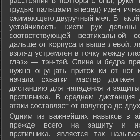
расстоянии в полторы стопы, руки 
грудью пальцами вперед) идентична
сжимающего двуручный меч. В такой
устойчивость, кисти рук должны
соответствующей вертикальной о
дальше от корпуса и выше левой, л
взгляд устремлен в точку между гла
глаз» — тэн-тэй. Спина и бедра пр
нужно ощущать приток ки от ног 
начала схватки мастер должен 
дистанцию для нападения и защиты 
противника. В среднем дистанция
атаки составляет от полутора до дву
Одним из важнейших навыков в ай
прежде всего на защиту и исп
противника, является так называ