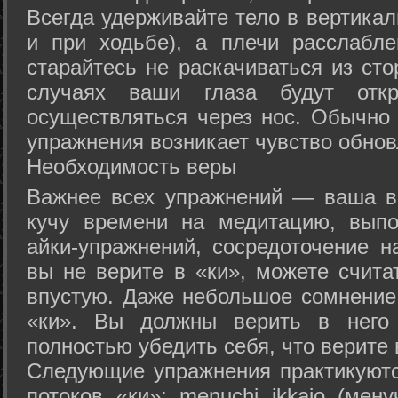
Всегда удерживайте тело в вертикал
и при ходьбе), а плечи расслабл
старайтесь не раскачиваться из сто
случаях ваши глаза будут отк
осуществляться через нос. Обычно 
упражнения возникает чувство обнов
Необходимость веры
Важнее всех упражнений — ваша в
кучу времени на медитацию, выпо
айки-упражнений, сосредоточение н
вы не верите в «ки», можете счита
впустую. Даже небольшое сомнение 
«ки». Вы должны верить в нег
полностью убедить себя, что верите 
Следующие упражнения практикуютс
потоков «ки»: menuchi ikkajo (мену