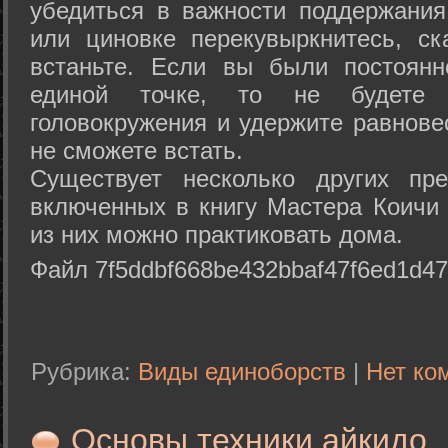
убедиться в важности поддержания
или циновке перекувыркнитесь, с
встаньте. Если вы были постоянн
единой точке, то не будете 
головокружения и удержите равнове
не сможете встать.
Существует несколько других пре
включенных в книгу Мастера Коичи 
из них можно практиковать дома.
Файл 7f5ddbf668be432bbaf47f6ed1d47
Рубрика:
Виды единоборств
|
Нет ко
Основы техники айкидо