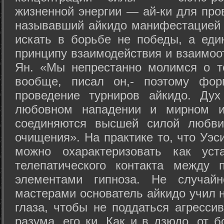
жизненной энергии — ай-ки для про
называвший айкидо манифестацией 
искать в борьбе не победы, а еди
принципу взаимодействия и взаимоо
Ян. «Мы непрестанно молимся о т
вообще, писал он,- поэтому фо
проведение турниров айкидо. Дух
любовном нападении и мирном ис
соединяются высшей силой любви
очищения». На практике то, что Уэ
можно охарактеризовать как уст
телепатического контакта между 
элементами гипноза. Не случай
мастерами основатель айкидо учил н
глаза, чтобы не поддаться агресси
разума, его ки. Как и в дзюдо, от 