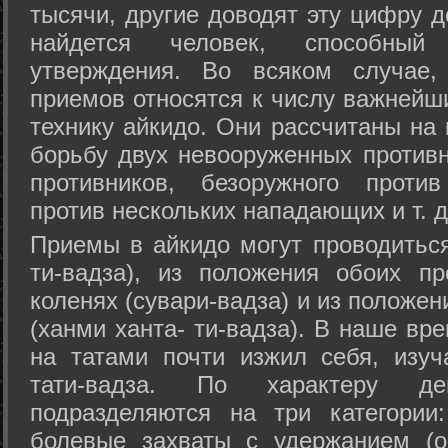
тысячи, другие доводят эту цифру д
найдется человек, способный
утверждения. Во всяком случае,
приемов относятся к числу важнейш
технику айкидо. Они рассчитаны на
борьбу двух невооруженных противн
противников, безоружного против
против нескольких нападающих и т. д
Приемы в айкидо могут проводиться
ти-вадза), из положения обоих п
коленях (сувари-вадза) и из положе
(ханми ханта- ти-вадза). В наше вр
на татами почти изжил себя, изу
тати-вадза. По характеру д
подразделяются на три категории: 
болевые захваты с удержанием (ос