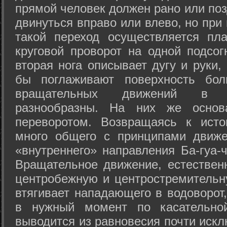
прямой человек должен рано или поз
двинуться вправо или влево, но пр
такой переход осуществляется пл
круговой проворот на одной подсог
вторая нога описывает дугу и руки,
бы поглаживают поверхность бол
вращательных движений в а
разнообразны. На них же осно
переворотом. Возвращаясь к ист
много общего с принципами движе
«внутреннего» направления Ба-гуа-
Вращательное движение, естественн
центробежную и центростремительн
втягивает нападающего в водоворот,
в нужный момент по касательной
выводится из равновесия почти иск